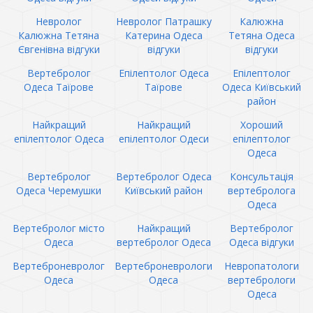
Невролог
Невролог Патрашку
Калюжна
Калюжна Тетяна
Катерина Одеса
Тетяна Одеса
Євгенівна відгуки
відгуки
відгуки
Вертебролог
Епілептолог Одеса
Епілептолог
Одеса Таїрове
Таїрове
Одеса Київський
район
Найкращий
Найкращий
Хороший
епілептолог Одеса
епілептолог Одеси
епілептолог
Одеса
Вертебролог
Вертебролог Одеса
Консультація
Одеса Черемушки
Київський район
вертебролога
Одеса
Вертебролог місто
Найкращий
Вертебролог
Одеса
вертебролог Одеса
Одеса відгуки
Вертеброневролог
Вертеброневрологи
Невропатологи
Одеса
Одеса
вертебрологи
Одеса