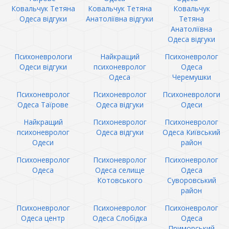
Ковальчук Тетяна
Ковальчук Тетяна
Ковальчук
Одеса відгуки
Анатоліївна відгуки
Тетяна
Анатоліївна
Одеса відгуки
Психоневрологи
Найкращий
Психоневролог
Одеси відгуки
психоневролог
Одеса
Одеса
Черемушки
Психоневролог
Психоневролог
Психоневрологи
Одеса Таїрове
Одеса відгуки
Одеси
Найкращий
Психоневролог
Психоневролог
психоневролог
Одеса відгуки
Одеса Київський
Одеси
район
Психоневролог
Психоневролог
Психоневролог
Одеса
Одеса селище
Одеса
Котовського
Суворовський
район
Психоневролог
Психоневролог
Психоневролог
Одеса центр
Одеса Слобідка
Одеса
Приморський