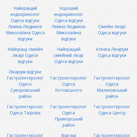
Найкращий
Хороший
ендокринолог
ендокринолог
Одеса відгуки
Одеса відгуки
Левіна Людмила
Левіна Людмила
Сімейні лікарі
Миколаївна Одеса
Миколаївна
Одеса відгуки
відгуки
відгуки
Найкращі сімейні
Найкращий
Клініка Лікаріум
лікарі Одеси
сімейний лікар
Одеса відгуки
відгуки
Одеси відгуки
Лікаріум відгуки
Гастроентеролог
Гастроентеролог
Гастроентеролог
Одеса
Одеса
Одеса
Суворовський
Котовського
Малиновський
район
район
Гастроентеролог
Гастроентеролог
Гастроентеролог
Одеса Таїрова
Одеса
Одеса Центр
Приморський
район
Гастроентеролог
Відгуки
Гастроентеролог