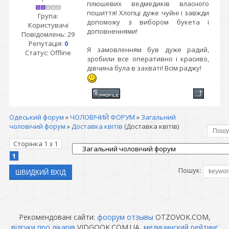
плюшевих ведмедиків власного
пошиття! Хлопці дуже чуйні і завжди
Група:
допоможу з вибором букета і
Користувачі
доповненнями!
Повідомлень:
29
Репутація:
0
Я замовленням був дуже радий,
Статус:
Offline
зробили все оперативно і красиво,
дівчина була в захваті! Всім раджу!
Одеський форум
»
ЧОЛОВІЧИЙ ФОРУМ
»
Загальний
чоловічий форум
»
Доставка квітів
(Доставка квітів)
Сторінка
1
з
1
1
Пошук:
Рекомендовані сайти:
фоорум отзывы
OTZOVOK.COM,
відгуки про лікарів
VIDGOOK.COM.UA,
медицинский рейтинг