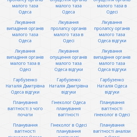
малого таза
малого таза
малого таза в
Одеса
Одеса
Одесі
Лікування
Лікування
Лікування
випадіння органів
пролапсу органів
пролапсу органів
малого таза
малого таза в
малого таза
Одеса
Одесі
Одеса відгуки
Лікування
Лікування
Лікування
випадіння органів
опущення органів
випадіння органів
малого таза в
малого таза
малого таза
Одесі
Одеса відгуки
Одеса відгуки
Гарбузенко
Гарбузенко
Гарбузенко
Наталія Дмитрівна
Наталія Дмитрівна
Наталія Одеса
Одеса відгуки
відгуки
відгуки
Планування
Гінеколог Одеса
Планування
вагітності з чого
планування
вагітності
почати
вагітності
гінеколог в Одесі
Планування
Гінеколог в Одесі
Планування
вагітності
планування
вагітності аналізи