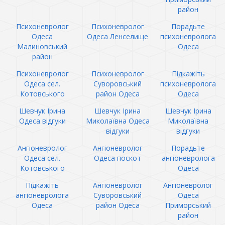
район
Психоневролог
Психоневролог
Порадьте
Одеса
Одеса Ленселище
психоневролога
Малиновський
Одеса
район
Психоневролог
Психоневролог
Підкажіть
Одеса сел.
Суворовський
психоневролога
Котовського
район Одеса
Одеса
Шевчук Ірина
Шевчук Ірина
Шевчук Ірина
Одеса відгуки
Миколаївна Одеса
Миколаївна
відгуки
відгуки
Ангіоневролог
Ангіоневролог
Порадьте
Одеса сел.
Одеса поскот
ангіоневролога
Котовського
Одеса
Підкажіть
Ангіоневролог
Ангіоневролог
ангіоневролога
Суворовський
Одеса
Одеса
район Одеса
Приморський
район