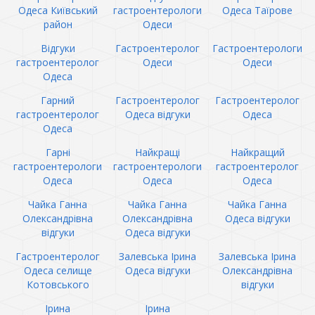
Одеса Київський
гастроентерологи
Одеса Таїрове
район
Одеси
Відгуки
Гастроентеролог
Гастроентерологи
гастроентеролог
Одеси
Одеси
Одеса
Гарний
Гастроентеролог
Гастроентеролог
гастроентеролог
Одеса відгуки
Одеса
Одеса
Гарні
Найкращі
Найкращий
гастроентерологи
гастроентерологи
гастроентеролог
Одеса
Одеса
Одеса
Чайка Ганна
Чайка Ганна
Чайка Ганна
Олександрівна
Олександрівна
Одеса відгуки
відгуки
Одеса відгуки
Гастроентеролог
Залевська Ірина
Залевська Ірина
Одеса селище
Одеса відгуки
Олександрівна
Котовського
відгуки
Ірина
Ірина