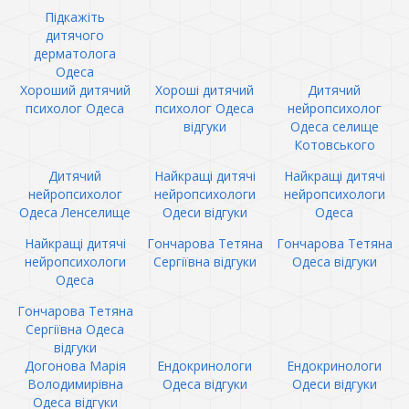
Підкажіть
дитячого
дерматолога
Одеса
Хороший дитячий
Хороші дитячий
Дитячий
психолог Одеса
психолог Одеса
нейропсихолог
відгуки
Одеса селище
Котовського
Дитячий
Найкращі дитячі
Найкращі дитячі
нейропсихолог
нейропсихологи
нейропсихологи
Одеса Ленселище
Одеси відгуки
Одеса
Найкращі дитячі
Гончарова Тетяна
Гончарова Тетяна
нейропсихологи
Сергіївна відгуки
Одеса відгуки
Одеса
Гончарова Тетяна
Сергіївна Одеса
відгуки
Догонова Марія
Ендокринологи
Ендокринологи
Володимирівна
Одеса відгуки
Одеси відгуки
Одеса відгуки