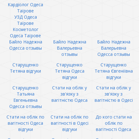
Кардіолог Одеса
Таїрове
УЗД Одеса
Таїрове
Косметолог
Одеса Таїрове
Байло Надежна
Байло Надежна
Байло Надежна
Одесса отзывы
Валерьевна
Валерьевна
отзывы
Одесса отзывы
Старущенко
Старущенко
Старущенко
Тетяна відгуки
Тетяна Одеса
Тетяна Євгеніївна
відгуки
відгуки
Старущенко
Стати на облік у
Стати на облік у
Татьяна
зв'язку з
зв'язку з
Евгеньевна
вагітністю Одеса
вагітністю в Одесі
Одесса отзывы
Стати на облік по
Стати на облік по
До кого стати на
вагітності Одеса
вагітності в Одесі
облік по
відгуки
відгуки
вагітності Одеса