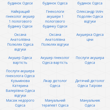
будинок Одеси
будинок Одеса
будинок Одеса
Найкращий
Гінекологи
Олександр Ілліч
гінеколог акушер
акушери 1
Подолян Одеса
1 пологового
пологового
відгуки
будинку Одеси
будинку Одеси
Оксана
Оксана
Акушерка Одеса
Анатоліївна
Анатоліївна
ціни
Полюлях Одеса
Полюлях відгуки
відгуки
Акушер Одеса
Акушер гінеколог
Послуги акушера
вартість
Одеса вартість
Одеса
Послуги акушера
гінеколога Одеса
Кузьмінова
Лікар дієтолог
Дитячий дієтолог
Катерина
Одеса
Одеса Таїрове
Валеріївна Одеса
відгуки
Масаж недорого
Мануальний
Мануальник
Одеса
терапевт Одеса
Одеса