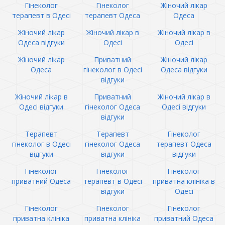
Гінеколог
Гінеколог
Жіночий лікар
терапевт в Одесі
терапевт Одеса
Одеса
Жіночий лікар
Жіночий лікар в
Жіночий лікар в
Одеса відгуки
Одесі
Одесі
Жіночий лікар
Приватний
Жіночий лікар
Одеса
гінеколог в Одесі
Одеса відгуки
відгуки
Жіночий лікар в
Приватний
Жіночий лікар в
Одесі відгуки
гінеколог Одеса
Одесі відгуки
відгуки
Терапевт
Терапевт
Гінеколог
гінеколог в Одесі
гінеколог Одеса
терапевт Одеса
відгуки
відгуки
відгуки
Гінеколог
Гінеколог
Гінеколог
приватний Одеса
терапевт в Одесі
приватна клініка в
відгуки
Одесі
Гінеколог
Гінеколог
Гінеколог
приватна клініка
приватна клініка
приватний Одеса