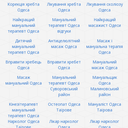
Корекція хребта
Лікування хребта
Лікування сколіозу
Одеса
Одеса
Одеса
Найкращий
Мануальний
Найкращий
мануальний
терапевт Одеса
масажист Одеси
терапевт Одеса
відгуки
Дитячий
Антицелюлітний
Масаж і
мануальний
масаж Одеса
мануальна терапія
терапевт Одеса
Одеса
Вправити хребець
Вправити хребет
Мануальний
Одеса
Одеса
масаж Одеса
Масаж
Мануальний
Мануальщик
мануальний Одеса
терапевт Одеса
Одеса
Суворовський
Малиновський
район
район
Кінезітерапевт
Остеопат Одеса
Мануаліст Одеса
мануальний
Таїрове
Таїрова
терапевт Одеса
Нарколог Одеса
Лікар нарколог
Лікар нарколог
Таїрове
Одеса
Одеса