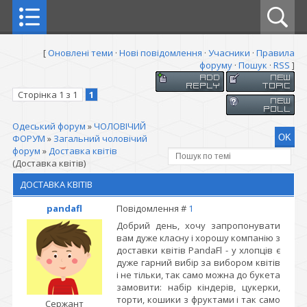
[
Оновлені теми
·
Нові повідомлення
·
Учасники
·
Правила
форуму
·
Пошук
·
RSS
]
Сторінка
1
з
1
1
Одеський форум
»
ЧОЛОВІЧИЙ
ФОРУМ
»
Загальний чоловічий
форум
»
Доставка квітів
(Доставка квітів)
ДОСТАВКА КВІТІВ
pandafl
Повідомлення #
1
Добрий день, хочу запропонувати
вам дуже класну і хорошу компанію з
доставки квітів PandaFl - у хлопців є
дуже гарний вибір за вибором квітів
і не тільки, так само можна до букета
замовити: набір кіндерів, цукерки,
торти, кошики з фруктами і так само
Сержант