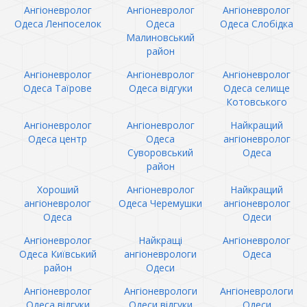
Ангіоневролог
Ангіоневролог
Ангіоневролог
Одеса Ленпоселок
Одеса
Одеса Слобідка
Малиновський
район
Ангіоневролог
Ангіоневролог
Ангіоневролог
Одеса Таїрове
Одеса відгуки
Одеса селище
Котовського
Ангіоневролог
Ангіоневролог
Найкращий
Одеса центр
Одеса
ангіоневролог
Суворовський
Одеса
район
Хороший
Ангіоневролог
Найкращий
ангіоневролог
Одеса Черемушки
ангіоневролог
Одеса
Одеси
Ангіоневролог
Найкращі
Ангіоневролог
Одеса Київський
ангіоневрологи
Одеса
район
Одеси
Ангіоневролог
Ангіоневрологи
Ангіоневрологи
Одеса відгуки
Одеси відгуки
Одеси