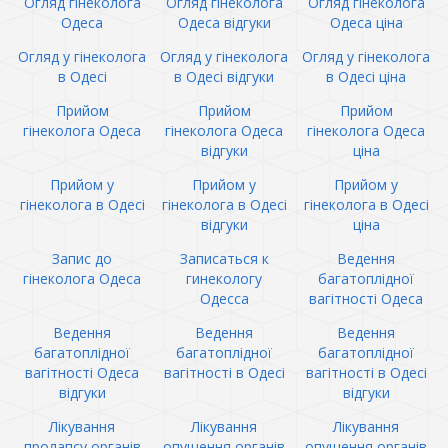
Огляд гінеколога
Огляд гінеколога
Огляд гінеколога
Одеса
Одеса відгуки
Одеса ціна
Огляд у гінеколога
Огляд у гінеколога
Огляд у гінеколога
в Одесі
в Одесі відгуки
в Одесі ціна
Прийом
Прийом
Прийом
гінеколога Одеса
гінеколога Одеса
гінеколога Одеса
відгуки
ціна
Прийом у
Прийом у
Прийом у
гінеколога в Одесі
гінеколога в Одесі
гінеколога в Одесі
відгуки
ціна
Запис до
Записаться к
Ведення
гінеколога Одеса
гинекологу
багатоплідної
Одесса
вагітності Одеса
Ведення
Ведення
Ведення
багатоплідної
багатоплідної
багатоплідної
вагітності Одеса
вагітності в Одесі
вагітності в Одесі
відгуки
відгуки
Лікування
Лікування
Лікування
пролапсу органів
опущення органів
опущення органів