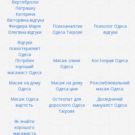
Вертебролог
Патрашку
Катерина
Вікторівна відгуки
Фендюра Марія
Психоаналітик
Психолог Одеса
Олегівна відгуки
Одеса Таїрове
відгуки
Відгуки
психотерапевт
Одеса
Потрібен
Масаж спини
Костоправ Одеса
хороший
Одеса
масажист Одеса
Масаж на дому
Масаж на дому
Розслаблювальний
Одеса
Одеса ціни
масаж Одеса
Масаж Одеса
Остеопат для
Досвідчений
вартість
дорослого Одеса
мануаліст Одеса
Таїрове
Як знайти
хорошого
масажиста