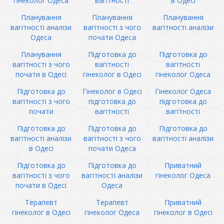
гінеколог Одеса
вагітності
в Одесі
Планування
Планування
Планування
вагітності аналізи
вагітності з чого
вагітності аналізи
Одеса
почати Одеса
Планування
Підготовка до
Підготовка до
вагітності з чого
вагітності
вагітності
почати в Одесі
гінеколог в Одесі
гінеколог Одеса
Підготовка до
Гінеколог в Одесі
Гінеколог Одеса
вагітності з чого
підготовка до
підготовка до
почати
вагітності
вагітності
Підготовка до
Підготовка до
Підготовка до
вагітності аналізи
вагітності з чого
вагітності аналізи
в Одесі
почати Одеса
Підготовка до
Підготовка до
Приватний
вагітності з чого
вагітності аналізи
гінеколог Одеса
почати в Одесі
Одеса
Терапевт
Терапевт
Приватний
гінеколог в Одесі
гінеколог Одеса
гінеколог в Одесі