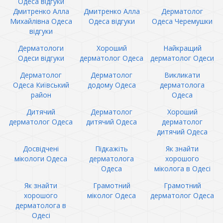
Одеса відгуки
Дмитренко Алла
Дмитренко Алла
Дерматолог
Михайлівна Одеса
Одеса відгуки
Одеса Черемушки
відгуки
Дерматологи
Хороший
Найкращий
Одеси відгуки
дерматолог Одеса
дерматолог Одеси
Дерматолог
Дерматолог
Викликати
Одеса Київський
додому Одеса
дерматолога
район
Одеса
Дитячий
Дерматолог
Хороший
дерматолог Одеса
дитячий Одеса
дерматолог
дитячий Одеса
Досвідчені
Підкажіть
Як знайти
мікологи Одеса
дерматолога
хорошого
Одеса
міколога в Одесі
Як знайти
Грамотний
Грамотний
хорошого
міколог Одеса
дерматолог Одеса
дерматолога в
Одесі