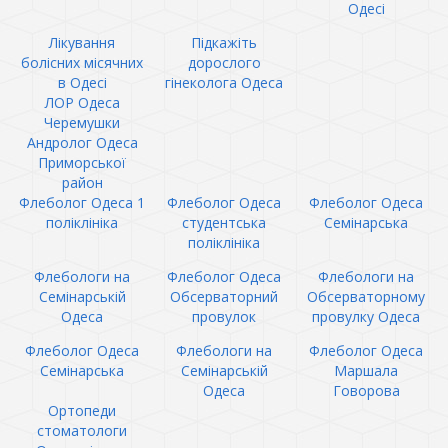
Одесі
Лікування
Підкажіть
болісних місячних
дорослого
в Одесі
гінеколога Одеса
ЛОР Одеса
Черемушки
Андролог Одеса
Приморської
район
Флеболог Одеса 1
Флеболог Одеса
Флеболог Одеса
поліклініка
студентська
Семінарська
поліклініка
Флебологи на
Флеболог Одеса
Флебологи на
Семінарській
Обсерваторний
Обсерваторному
Одеса
провулок
провулку Одеса
Флеболог Одеса
Флебологи на
Флеболог Одеса
Семінарська
Семінарській
Маршала
Одеса
Говорова
Ортопеди
стоматологи