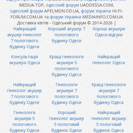
MEDUA.TOP,
одесский форум
UAODESSA.COM,
одесский форум
APELMON.OD.UA,
форум Україна
HI-FI-
FORUM.COM.UA та
форум Украина
MEDIAINFO.COM.UA
Доставка квітів - Одеський форум © 2014-2026
|
Найкращий
Хороший акушер 7
Хороші акушери
акушер гінеколог
пологового
Одеси відгуки
7 пологового
будинку Одеси
будинку Одеси
Консультація
Кращі гінекологи
Найкращий
акушера Одеса
акушери 5
гінеколог Одеси
пологового
будинку Одеса
Найкращий
Гінекологи
Кращі гінекологи
гінеколог акушер
акушери 7
акушери 7
7 пологового
пологового
пологового
будинку Одеси
будинку Одеси
будинку Одеса
Гінекологи
Хороший
Найкращий
акушери 5
гінеколог акушер
гінеколог акушер
пологового
5 пологовий
5 пологовий
будинку Одеси
будинок Одеси
будинок Одеса