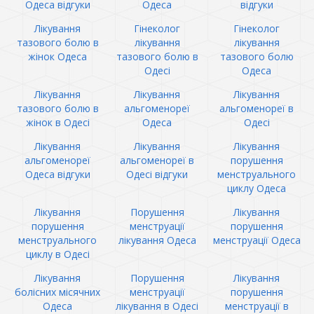
Одеса відгуки
Одеса
відгуки
Лікування
Гінеколог
Гінеколог
тазового болю в
лікування
лікування
жінок Одеса
тазового болю в
тазового болю
Одесі
Одеса
Лікування
Лікування
Лікування
тазового болю в
альгоменореї
альгоменореї в
жінок в Одесі
Одеса
Одесі
Лікування
Лікування
Лікування
альгоменореї
альгоменореї в
порушення
Одеса відгуки
Одесі відгуки
менструального
циклу Одеса
Лікування
Порушення
Лікування
порушення
менструації
порушення
менструального
лікування Одеса
менструації Одеса
циклу в Одесі
Лікування
Порушення
Лікування
болісних місячних
менструації
порушення
Одеса
лікування в Одесі
менструації в