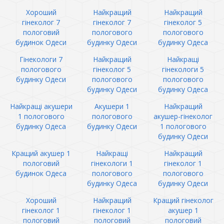
Хороший
Найкращий
Найкращий
гінеколог 7
гінеколог 7
гінеколог 5
пологовий
пологового
пологового
будинок Одеси
будинку Одеси
будинку Одеса
Гінекологи 7
Найкращий
Найкращі
пологового
гінеколог 5
гінекологи 5
будинку Одеси
пологового
пологового
будинку Одеси
будинку Одеса
Найкращі акушери
Акушери 1
Найкращий
1 пологового
пологового
акушер-гінеколог
будинку Одеса
будинку Одеси
1 пологового
будинку Одеси
Кращий акушер 1
Найкращі
Найкращий
пологовий
гінекологи 1
гінеколог 1
будинок Одеса
пологового
пологового
будинку Одеса
будинку Одеси
Хороший
Найкращий
Кращий гінеколог
гінеколог 1
гінеколог 1
акушер 1
пологовий
пологовий
пологовий