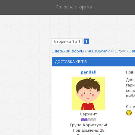
Головна сторінка
Сторінка
1
з
1
1
Одеський форум
»
ЧОЛОВІЧИЙ ФОРУМ
»
За
ДОСТАВКА КВІТІВ
pandafl
Пові
Добр
гарн
коши
вибо
Я за
Сержант
Група: Користувачі
Повідомлень:
29