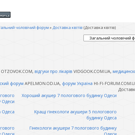
гальний чоловічий форум
»
Доставка квітів
(Доставка квітів)
OTZOVOK.COM,
відгуки про лікарів
VIDGOOK.COM.UA,
медицинск
ский форум
APELMON.OD.UA,
форум Україна
HI-FI-FORUM.COM.U
Доставк
огового
Хороший акушер 7 пологового будинку Одеси
у Одеси
а Одеса
Кращі гінекологи акушери 5 пологового
будинку Одеса
огового
Гінекологи акушери 7 пологового будинку
у Одеси
Одеси