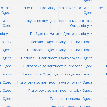
го таза
Лікування пролапсу органів малого таза в
Лікува
Одеса
Одесі
 таза в
Лікування опущення органів малого таза
Одесі
Одеса відгуки
відгуки
Гарбузенко Наталія Дмитрівна відгуки
 почати
Гінеколог Одеса планування вагітності
г Одеса
Гінеколог в Одесі планування вагітності
и Одеса
Планування вагітності з чого почати Одеса
в Одесі
Підготовка до вагітності гінеколог в Одесі
 почати
Гінеколог в Одесі підготовка до вагітності
в Одесі
Підготовка до вагітності з чого почати Одеса
в Одесі
Підготовка до вагітності аналізи Одеса
в Одесі
Терапевт гінеколог Одеса
в Одесі
Гінеколог терапевт Одеса