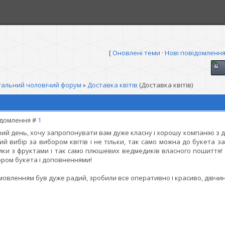
[
Оновлені теми
·
Нові повідомленн
гальний чоловічий форум
»
Доставка квітів
(Доставка квітів)
домлення #
1
ий день, хочу запропонувати вам дуже класну і хорошу компанію з дос
ий вибір за вибором квітів і не тільки, так само можна до букета за
ки з фруктами і так само плюшевих ведмедиків власного пошиття! 
ром букета і доповненнями!
мовленням був дуже радий, зробили все оперативно і красиво, дівчина