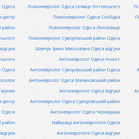
 Одеса
Психоневролог Одеса селище Котовського
Пс
а центр
Психоневролог Одеса Слобідка
П
й район
Психоневролог Одеса Ленселище
вського
Психоневролог Суворовський район Одеса
відгуки
Шевчук Ірина Миколаївна Одеса відгуки
вського
Ангіоневролог Одеса поскот
а Одеса
Ангіоневролог Суворовський район Одеса
поселок
Ангіоневролог Одеса Малиновський район
Таїрове
Ангіоневролог Одеса відгуки
Ан
а центр
Ангіоневролог Одеса Суворовський район
г Одеса
Ангіоневролог Одеса Черемушки
й район
Найкращі ангіоневрологи Одеси
відгуки
Ангіоневрологи Одеси відгуки