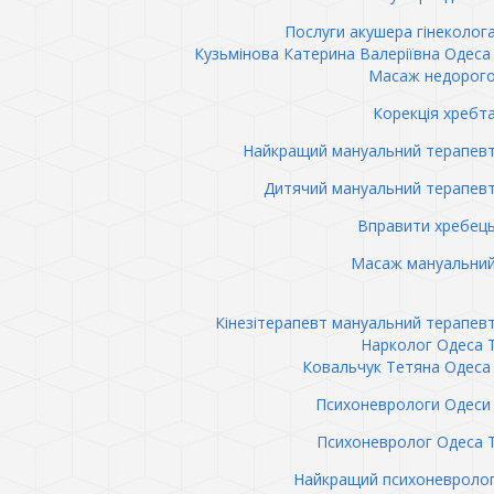
Послуги акушера гінеколог
Кузьмінова Катерина Валеріївна Одеса 
Масаж недорого
Корекція хребт
Найкращий мануальний терапев
Дитячий мануальний терапев
Вправити хребец
Масаж мануальний
Кінезітерапевт мануальний терапев
Нарколог Одеса 
Ковальчук Тетяна Одеса 
Психоневрологи Одеси 
Психоневролог Одеса 
Найкращий психоневролог