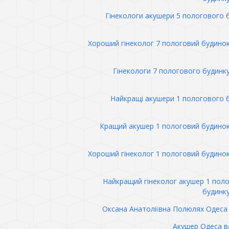
Гінекологи акушери 5 пологового 
Хороший гінеколог 7 пологовий будино
Гінекологи 7 пологового будинк
Найкращі акушери 1 пологового 
Кращий акушер 1 пологовий будино
Хороший гінеколог 1 пологовий будино
Найкращий гінеколог акушер 1 пол
будинк
Оксана Анатоліївна Полюлях Одеса 
Акушер Одеса в