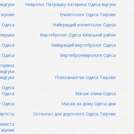
відгуки
Невролог Патрашку Катерина Одеса відгуки
Таїрове
Епілептолог Одеса Таїрове
г Одеса
Найкращий епілептолог Одеси
емушки
Вертебролог Одеса Київський район
о Одеса
Найкращий вертебролог Одеса
 Одеса
Вертеброневрологи Одеса
торівна
відгуки
відгуки
Психоаналітик Одеса Таїрове
т Одеса
т Одеса
Масаж спини Одеса
 Одеса
Масаж на дому Одеса ціни
артість
Остеопат для дорослого Одеса Таїрове
сажиста
Таїрове