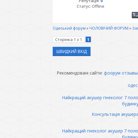
Репутація:
0
Статус:
Offline
Одеський форум
»
ЧОЛОВІЧИЙ ФОРУМ
»
За
Сторінка
1
з
1
1
Рекомендовані сайти:
фоорум отзывы
одес
Найкращий акушер гінеколог 7 пол
будинк
Консультація акушер
Найкращий гінеколог акушер 7 пол
будинк