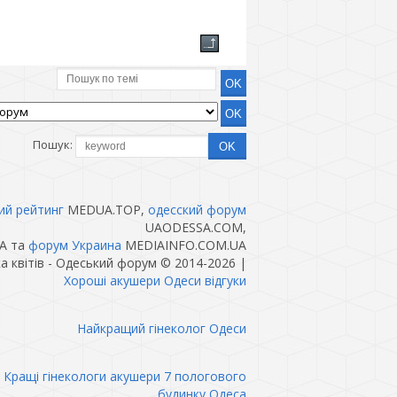
Пошук:
ий рейтинг
MEDUA.TOP,
одесский форум
UAODESSA.COM,
A та
форум Украина
MEDIAINFO.COM.UA
а квітів - Одеський форум © 2014-2026
|
Хороші акушери Одеси відгуки
Найкращий гінеколог Одеси
Кращі гінекологи акушери 7 пологового
будинку Одеса