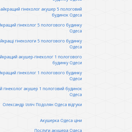
айкращий гінеколог акушер 5 пологовий
будинок Одеса
кращий гінеколог 5 пологового будинку
Одеса
йкращі гінекологи 5 пологового будинку
Одеса
йкращий акушер-гінеколог 1 пологового
будинку Одеси
кращий гінеколог 1 пологового будинку
Одеси
 гінеколог акушер 1 пологовий будинок
Одеса
Олександр Ілліч Подолян Одеса відгуки
Акушерка Одеса ціни
Послуги акушера Одеса