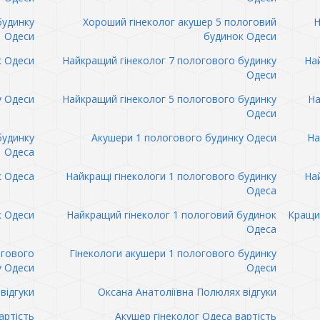
будинку
Хороший гінеколог акушер 5 пологовий
Н
Одеси
будинок Одеси
к Одеси
Найкращий гінеколог 7 пологового будинку
Най
Одеси
у Одеси
Найкращий гінеколог 5 пологового будинку
На
Одеси
будинку
Акушери 1 пологового будинку Одеси
На
Одеса
к Одеса
Найкращі гінекологи 1 пологового будинку
Най
Одеса
к Одеси
Найкращий гінеколог 1 пологовий будинок
Кращий
Одеса
огового
Гінекологи акушери 1 пологового будинку
у Одеси
Одеси
відгуки
Оксана Анатоліївна Полюлях відгуки
артість
Акушер гінеколог Одеса вартість