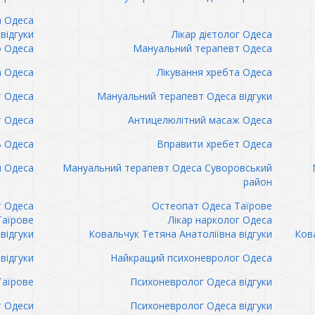
а Одеса
відгуки
Лікар дієтолог Одеса
 Одеса
Мануальний терапевт Одеса
а Одеса
Лікування хребта Одеса
т Одеса
Мануальний терапевт Одеса відгуки
т Одеса
Антицелюлітний масаж Одеса
ь Одеса
Вправити хребет Одеса
 Одеса
Мануальний терапевт Одеса Суворовський
район
т Одеса
Остеопат Одеса Таїрове
Таїрове
Лікар нарколог Одеса
відгуки
Ковальчук Тетяна Анатоліївна відгуки
Кова
відгуки
Найкращий психоневролог Одеса
Таїрове
Психоневролог Одеса відгуки
 Одеси
Психоневролог Одеса відгуки