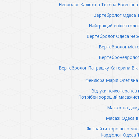
Невролог Калюжна Тетяна Євгенівна 
Вертебролог Одеса 
Найкращий епілептоло
Вертебролог Одеса Чер
Вертебролог міст
Вертеброневролог
Вертебролог Патрашку Катерина Вік
Фендюра Марія Олегівна 
Відгуки психотерапев
Потрібен хороший масажис
Масаж на дому
Масаж Одеса в
Як знайти хорошого ма
Кардіолог Одеса 