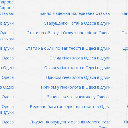
Таїрове
Таїрове
отзывы
Байло Надежна Валерьевна отзывы
Бай
відгуки
Старущенко Тетяна Одеса відгуки
 Одесса
Стати на облік у зв'язку з вагітністю Одеса
Ста
отзывы
відгуки
Стати на облік по вагітності в Одесі відгуки
До
а Одеса
Огляд гінеколога Одеса відгуки
в Одесі
Огляд у гінеколога в Одесі відгуки
а Одеса
Прийом гінеколога Одеса відгуки
в Одесі
Прийом у гінеколога в Одесі відгуки
а Одеса
Записаться к гинекологу Одесса
і Одеса
Ведення багатоплідної вагітності в Одесі
відгуки
а Одеса
Лікування опущення органів малого таза
Лі
Одеса