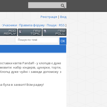
Реєстрація
|
Вхід
я
·
Учасники
·
Правила форуму
·
Пошук
·
RSS
]
тавки квітів PandaFl - у хлопців є дуже
мовити: набір кіндерів, цукерки, торти,
Хлопці дуже чуйні і завжди допоможу з
 була в захваті! Всім раджу!