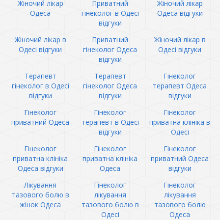
Жіночий лікар
Приватний
Жіночий лікар
Одеса
гінеколог в Одесі
Одеса відгуки
відгуки
Жіночий лікар в
Приватний
Жіночий лікар в
Одесі відгуки
гінеколог Одеса
Одесі відгуки
відгуки
Терапевт
Терапевт
Гінеколог
гінеколог в Одесі
гінеколог Одеса
терапевт Одеса
відгуки
відгуки
відгуки
Гінеколог
Гінеколог
Гінеколог
приватний Одеса
терапевт в Одесі
приватна клініка в
відгуки
Одесі
Гінеколог
Гінеколог
Гінеколог
приватна клініка
приватна клініка
приватний Одеса
Одеса відгуки
Одеса
відгуки
Лікування
Гінеколог
Гінеколог
тазового болю в
лікування
лікування
жінок Одеса
тазового болю в
тазового болю
Одесі
Одеса