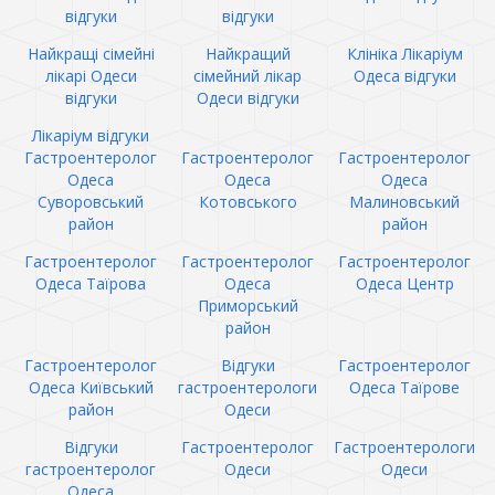
відгуки
відгуки
Найкращі сімейні
Найкращий
Клініка Лікаріум
лікарі Одеси
сімейний лікар
Одеса відгуки
відгуки
Одеси відгуки
Лікаріум відгуки
Гастроентеролог
Гастроентеролог
Гастроентеролог
Одеса
Одеса
Одеса
Суворовський
Котовського
Малиновський
район
район
Гастроентеролог
Гастроентеролог
Гастроентеролог
Одеса Таїрова
Одеса
Одеса Центр
Приморський
район
Гастроентеролог
Відгуки
Гастроентеролог
Одеса Київський
гастроентерологи
Одеса Таїрове
район
Одеси
Відгуки
Гастроентеролог
Гастроентерологи
гастроентеролог
Одеси
Одеси
Одеса