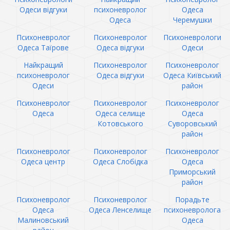
Одеси відгуки
психоневролог
Одеса
Одеса
Черемушки
Психоневролог
Психоневролог
Психоневрологи
Одеса Таїрове
Одеса відгуки
Одеси
Найкращий
Психоневролог
Психоневролог
психоневролог
Одеса відгуки
Одеса Київський
Одеси
район
Психоневролог
Психоневролог
Психоневролог
Одеса
Одеса селище
Одеса
Котовського
Суворовський
район
Психоневролог
Психоневролог
Психоневролог
Одеса центр
Одеса Слобідка
Одеса
Приморський
район
Психоневролог
Психоневролог
Порадьте
Одеса
Одеса Ленселище
психоневролога
Малиновський
Одеса