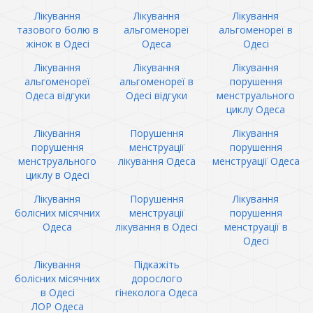
Лікування
Лікування
Лікування
тазового болю в
альгоменореї
альгоменореї в
жінок в Одесі
Одеса
Одесі
Лікування
Лікування
Лікування
альгоменореї
альгоменореї в
порушення
Одеса відгуки
Одесі відгуки
менструального
циклу Одеса
Лікування
Порушення
Лікування
порушення
менструації
порушення
менструального
лікування Одеса
менструації Одеса
циклу в Одесі
Лікування
Порушення
Лікування
болісних місячних
менструації
порушення
Одеса
лікування в Одесі
менструації в
Одесі
Лікування
Підкажіть
болісних місячних
дорослого
в Одесі
гінеколога Одеса
ЛОР Одеса