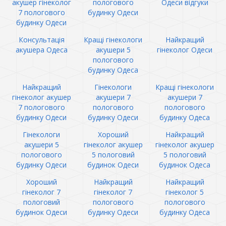
акушер гінеколог
пологового
Одеси відгуки
7 пологового
будинку Одеси
будинку Одеси
Консультація
Кращі гінекологи
Найкращий
акушера Одеса
акушери 5
гінеколог Одеси
пологового
будинку Одеса
Найкращий
Гінекологи
Кращі гінекологи
гінеколог акушер
акушери 7
акушери 7
7 пологового
пологового
пологового
будинку Одеси
будинку Одеси
будинку Одеса
Гінекологи
Хороший
Найкращий
акушери 5
гінеколог акушер
гінеколог акушер
пологового
5 пологовий
5 пологовий
будинку Одеси
будинок Одеси
будинок Одеса
Хороший
Найкращий
Найкращий
гінеколог 7
гінеколог 7
гінеколог 5
пологовий
пологового
пологового
будинок Одеси
будинку Одеси
будинку Одеса