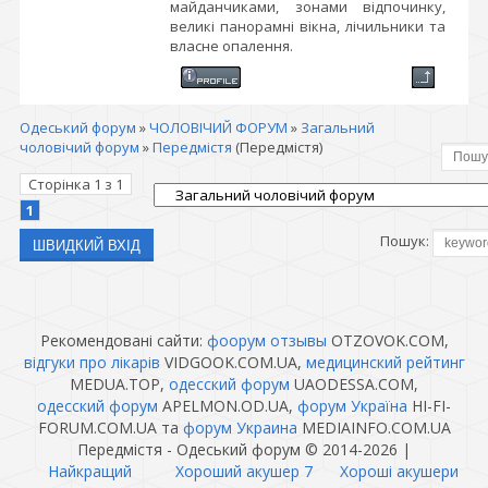
майданчиками, зонами відпочинку,
великі панорамні вікна, лічильники та
власне опалення.
Одеський форум
»
ЧОЛОВІЧИЙ ФОРУМ
»
Загальний
чоловічий форум
»
Передмістя
(Передмістя)
Сторінка
1
з
1
1
Пошук:
Рекомендовані сайти:
фоорум отзывы
OTZOVOK.COM,
відгуки про лікарів
VIDGOOK.COM.UA,
медицинский рейтинг
MEDUA.TOP,
одесский форум
UAODESSA.COM,
одесский форум
APELMON.OD.UA,
форум Україна
HI-FI-
FORUM.COM.UA та
форум Украина
MEDIAINFO.COM.UA
Передмістя - Одеський форум © 2014-2026
|
Найкращий
Хороший акушер 7
Хороші акушери