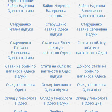
Одеса Таїрове
Байло Надежна
Байло Надежна
Байло Надежна
Одесса отзывы
Валерьевна
Валерьевна
отзывы
Одесса отзывы
Старущенко
Старущенко
Старущенко
Тетяна відгуки
Тетяна Одеса
Тетяна Євгеніївна
відгуки
відгуки
Старущенко
Стати на облік у
Стати на облік у
Татьяна
зв'язку з
зв'язку з
Евгеньевна
вагітністю Одеса
вагітністю в Одесі
Одесса отзывы
Стати на облік по
Стати на облік по
До кого стати на
вагітності Одеса
вагітності в Одесі
облік по
відгуки
відгуки
вагітності Одеса
Огляд гінеколога
Огляд гінеколога
Огляд гінеколога
Одеса
Одеса відгуки
Одеса ціна
Огляд у гінеколога
Огляд у гінеколога
Огляд у гінеколога
в Одесі
в Одесі відгуки
в Одесі ціна
Прийом
Прийом
Прийом