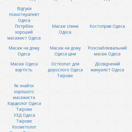
Відгуки
психотерапевт
Одеса
Потрібен
Масаж спини
Костоправ Одеса
хороший
Одеса
масажист Одеса
Масаж на дому
Масаж на дому
Розслаблювальний
Одеса
Одеса ціни
масаж Одеса
Масаж Одеса
Остеопат для
Досвідчений
вартість
дорослого Одеса
мануаліст Одеса
Таїрове
Як знайти
хорошого
масажиста
Кардіолог Одеса
Таїрове
УЗД Одеса
Таїрове
Косметолог