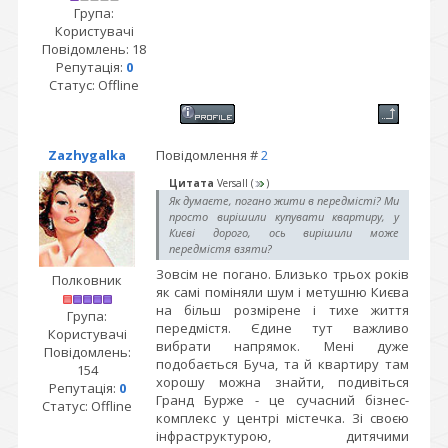
Група:
Користувачі
Повідомлень:
18
Репутація:
0
Статус:
Offline
Zazhygalka
Повідомлення #
2
Цитата
Versall
(
)
Як думаєте, погано жити в передмісті? Ми
просто вирішили купувати квартиру, у
Києві дорого, ось вирішили може
передмістя взяти?
Зовсім не погано. Близько трьох років
Полковник
як самі поміняли шум і метушню Києва
на більш розмірене і тихе життя
Група:
передмістя. Єдине тут важливо
Користувачі
вибрати напрямок. Мені дуже
Повідомлень:
подобається Буча, та й квартиру там
154
хорошу можна знайти, подивіться
Репутація:
0
Гранд Бурже - це сучасний бізнес-
Статус:
Offline
комплекс у центрі містечка. Зі своєю
інфраструктурою, дитячими