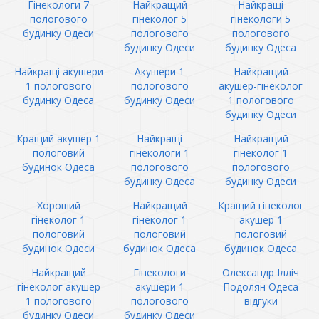
Гінекологи 7
Найкращий
Найкращі
пологового
гінеколог 5
гінекологи 5
будинку Одеси
пологового
пологового
будинку Одеси
будинку Одеса
Найкращі акушери
Акушери 1
Найкращий
1 пологового
пологового
акушер-гінеколог
будинку Одеса
будинку Одеси
1 пологового
будинку Одеси
Кращий акушер 1
Найкращі
Найкращий
пологовий
гінекологи 1
гінеколог 1
будинок Одеса
пологового
пологового
будинку Одеса
будинку Одеси
Хороший
Найкращий
Кращий гінеколог
гінеколог 1
гінеколог 1
акушер 1
пологовий
пологовий
пологовий
будинок Одеси
будинок Одеса
будинок Одеса
Найкращий
Гінекологи
Олександр Ілліч
гінеколог акушер
акушери 1
Подолян Одеса
1 пологового
пологового
відгуки
будинку Одеси
будинку Одеси