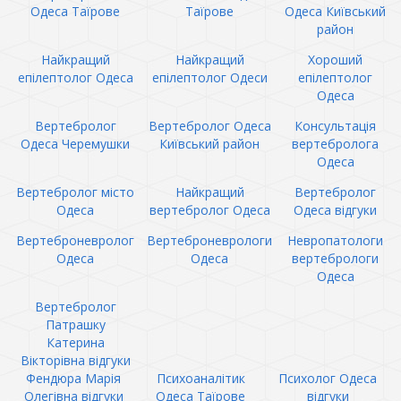
Одеса Таїрове
Таїрове
Одеса Київський
район
Найкращий
Найкращий
Хороший
епілептолог Одеса
епілептолог Одеси
епілептолог
Одеса
Вертебролог
Вертебролог Одеса
Консультація
Одеса Черемушки
Київський район
вертебролога
Одеса
Вертебролог місто
Найкращий
Вертебролог
Одеса
вертебролог Одеса
Одеса відгуки
Вертеброневролог
Вертеброневрологи
Невропатологи
Одеса
Одеса
вертебрологи
Одеса
Вертебролог
Патрашку
Катерина
Вікторівна відгуки
Фендюра Марія
Психоаналітик
Психолог Одеса
Олегівна відгуки
Одеса Таїрове
відгуки