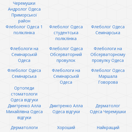
Черемушки
Андролог Одеса
Приморської
район
Флеболог Одеса 1
Флеболог Одеса
Флеболог Одеса
поліклініка
студентська
Семінарська
поліклініка
Флебологи на
Флеболог Одеса
Флебологи на
Семінарській
Обсерваторний
Обсерваторному
Одеса
провулок
провулку Одеса
Флеболог Одеса
Флебологи на
Флеболог Одеса
Семінарська
Семінарській
Маршала
Одеса
Говорова
Ортопеди
стоматологи
Одеса відгуки
Дмитренко Алла
Дмитренко Алла
Дерматолог
Михайлівна Одеса
Одеса відгуки
Одеса Черемушки
відгуки
Дерматологи
Хороший
Найкращий