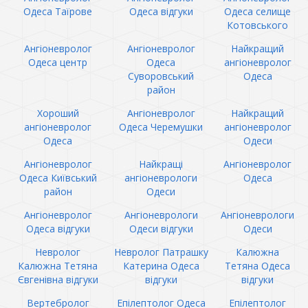
Одеса Таїрове
Одеса відгуки
Одеса селище
Котовського
Ангіоневролог
Ангіоневролог
Найкращий
Одеса центр
Одеса
ангіоневролог
Суворовський
Одеса
район
Хороший
Ангіоневролог
Найкращий
ангіоневролог
Одеса Черемушки
ангіоневролог
Одеса
Одеси
Ангіоневролог
Найкращі
Ангіоневролог
Одеса Київський
ангіоневрологи
Одеса
район
Одеси
Ангіоневролог
Ангіоневрологи
Ангіоневрологи
Одеса відгуки
Одеси відгуки
Одеси
Невролог
Невролог Патрашку
Калюжна
Калюжна Тетяна
Катерина Одеса
Тетяна Одеса
Євгенівна відгуки
відгуки
відгуки
Вертебролог
Епілептолог Одеса
Епілептолог