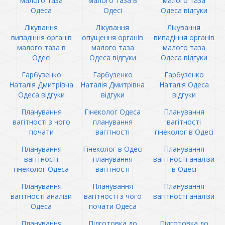
малого таза
малого таза в
малого таза
Одеса
Одесі
Одеса відгуки
Лікування
Лікування
Лікування
випадіння органів
опущення органів
випадіння органів
малого таза в
малого таза
малого таза
Одесі
Одеса відгуки
Одеса відгуки
Гарбузенко
Гарбузенко
Гарбузенко
Наталія Дмитрівна
Наталія Дмитрівна
Наталія Одеса
Одеса відгуки
відгуки
відгуки
Планування
Гінеколог Одеса
Планування
вагітності з чого
планування
вагітності
почати
вагітності
гінеколог в Одесі
Планування
Гінеколог в Одесі
Планування
вагітності
планування
вагітності аналізи
гінеколог Одеса
вагітності
в Одесі
Планування
Планування
Планування
вагітності аналізи
вагітності з чого
вагітності аналізи
Одеса
почати Одеса
Планування
Підготовка до
Підготовка до