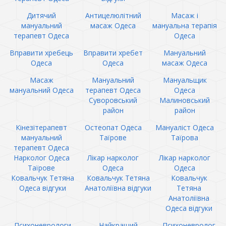
Дитячий
Антицелюлітний
Масаж і
мануальний
масаж Одеса
мануальна терапія
терапевт Одеса
Одеса
Вправити хребець
Вправити хребет
Мануальний
Одеса
Одеса
масаж Одеса
Масаж
Мануальний
Мануальщик
мануальний Одеса
терапевт Одеса
Одеса
Суворовський
Малиновський
район
район
Кінезітерапевт
Остеопат Одеса
Мануаліст Одеса
мануальний
Таїрове
Таїрова
терапевт Одеса
Нарколог Одеса
Лікар нарколог
Лікар нарколог
Таїрове
Одеса
Одеса
Ковальчук Тетяна
Ковальчук Тетяна
Ковальчук
Одеса відгуки
Анатоліївна відгуки
Тетяна
Анатоліївна
Одеса відгуки
Психоневрологи
Найкращий
Психоневролог