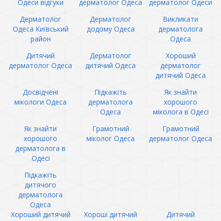
Одеси відгуки
дерматолог Одеса
дерматолог Одеси
Дерматолог
Дерматолог
Викликати
Одеса Київський
додому Одеса
дерматолога
район
Одеса
Дитячий
Дерматолог
Хороший
дерматолог Одеса
дитячий Одеса
дерматолог
дитячий Одеса
Досвідчені
Підкажіть
Як знайти
мікологи Одеса
дерматолога
хорошого
Одеса
міколога в Одесі
Як знайти
Грамотний
Грамотний
хорошого
міколог Одеса
дерматолог Одеса
дерматолога в
Одесі
Підкажіть
дитячого
дерматолога
Одеса
Хороший дитячий
Хороші дитячий
Дитячий