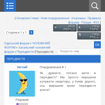
[
Оновлені теми
·
Нові повідомлення
·
Учасники
·
Правила
форуму
·
Пошук
·
RSS
]
Сторінка
1
з
1
1
Одеський форум
»
ЧОЛОВІЧИЙ
ФОРУМ
»
Загальний чоловічий
форум
»
Передмістя
(Передмістя)
ПЕРЕДМІСТЯ
Versall
Повідомлення #
1
Як думаєте, погано жити в
передмісті? Ми просто вирішили
купувати квартиру, у Києві дорого,
ось вирішили може передмістя
взяти?
Рядовий