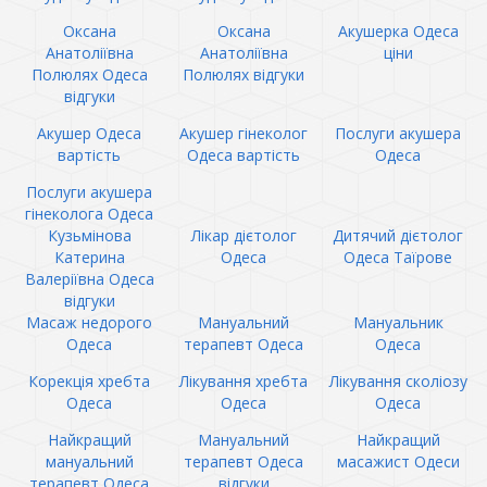
Оксана
Оксана
Акушерка Одеса
Анатоліївна
Анатоліївна
ціни
Полюлях Одеса
Полюлях відгуки
відгуки
Акушер Одеса
Акушер гінеколог
Послуги акушера
вартість
Одеса вартість
Одеса
Послуги акушера
гінеколога Одеса
Кузьмінова
Лікар дієтолог
Дитячий дієтолог
Катерина
Одеса
Одеса Таїрове
Валеріївна Одеса
відгуки
Масаж недорого
Мануальний
Мануальник
Одеса
терапевт Одеса
Одеса
Корекція хребта
Лікування хребта
Лікування сколіозу
Одеса
Одеса
Одеса
Найкращий
Мануальний
Найкращий
мануальний
терапевт Одеса
масажист Одеси
терапевт Одеса
відгуки