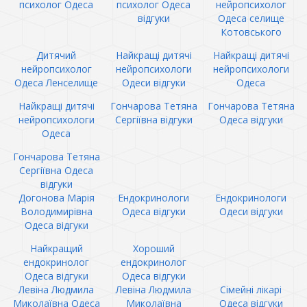
психолог Одеса
психолог Одеса
нейропсихолог
відгуки
Одеса селище
Котовського
Дитячий
Найкращі дитячі
Найкращі дитячі
нейропсихолог
нейропсихологи
нейропсихологи
Одеса Ленселище
Одеси відгуки
Одеса
Найкращі дитячі
Гончарова Тетяна
Гончарова Тетяна
нейропсихологи
Сергіївна відгуки
Одеса відгуки
Одеса
Гончарова Тетяна
Сергіївна Одеса
відгуки
Догонова Марія
Ендокринологи
Ендокринологи
Володимирівна
Одеса відгуки
Одеси відгуки
Одеса відгуки
Найкращий
Хороший
ендокринолог
ендокринолог
Одеса відгуки
Одеса відгуки
Левіна Людмила
Левіна Людмила
Сімейні лікарі
Миколаївна Одеса
Миколаївна
Одеса відгуки