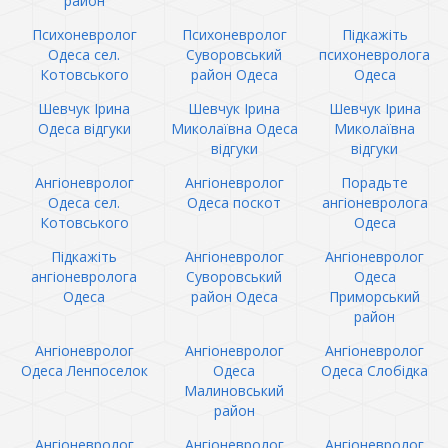
район
Психоневролог
Психоневролог
Підкажіть
Одеса сел.
Суворовський
психоневролога
Котовського
район Одеса
Одеса
Шевчук Ірина
Шевчук Ірина
Шевчук Ірина
Одеса відгуки
Миколаївна Одеса
Миколаївна
відгуки
відгуки
Ангіоневролог
Ангіоневролог
Порадьте
Одеса сел.
Одеса поскот
ангіоневролога
Котовського
Одеса
Підкажіть
Ангіоневролог
Ангіоневролог
ангіоневролога
Суворовський
Одеса
Одеса
район Одеса
Приморський
район
Ангіоневролог
Ангіоневролог
Ангіоневролог
Одеса Ленпоселок
Одеса
Одеса Слобідка
Малиновський
район
Ангіоневролог
Ангіоневролог
Ангіоневролог