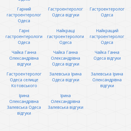
Гарний
Гастроентеролог
Гастроентеролог
гастроентеролог
Одеса відгуки
Одеса
Одеса
Гарні
Найкращі
Найкращий
гастроентерологи
гастроентерологи
гастроентеролог
Одеса
Одеса
Одеса
Чайка Ганна
Чайка Ганна
Чайка Ганна
Олександрівна
Олександрівна
Одеса відгуки
відгуки
Одеса відгуки
Гастроентеролог
Залевська Ірина
Залевська Ірина
Одеса селище
Одеса відгуки
Олександрівна
Котовського
відгуки
Ірина
Ірина
Олександрівна
Олександрівна
Залевська Одеса
Залевська відгуки
відгуки