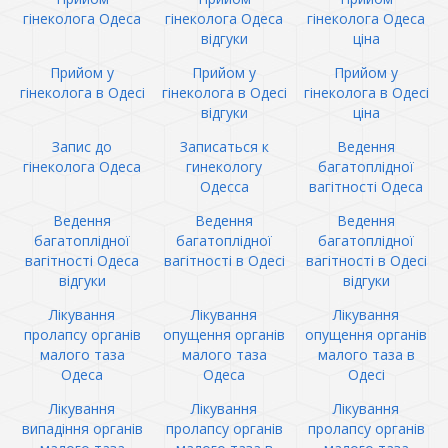
гінеколога Одеса
гінеколога Одеса
гінеколога Одеса
відгуки
ціна
Прийом у
Прийом у
Прийом у
гінеколога в Одесі
гінеколога в Одесі
гінеколога в Одесі
відгуки
ціна
Запис до
Записаться к
Ведення
гінеколога Одеса
гинекологу
багатоплідної
Одесса
вагітності Одеса
Ведення
Ведення
Ведення
багатоплідної
багатоплідної
багатоплідної
вагітності Одеса
вагітності в Одесі
вагітності в Одесі
відгуки
відгуки
Лікування
Лікування
Лікування
пролапсу органів
опущення органів
опущення органів
малого таза
малого таза
малого таза в
Одеса
Одеса
Одесі
Лікування
Лікування
Лікування
випадіння органів
пролапсу органів
пролапсу органів