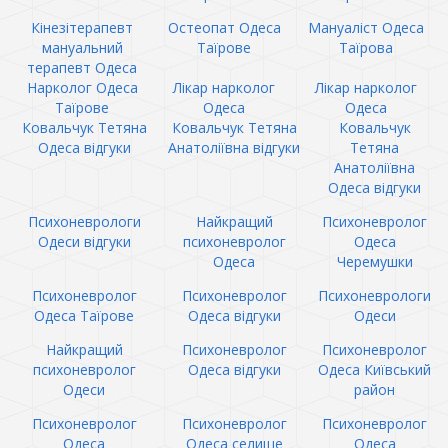
Кінезітерапевт
Остеопат Одеса
Мануаліст Одеса
мануальний
Таїрове
Таїрова
терапевт Одеса
Нарколог Одеса
Лікар нарколог
Лікар нарколог
Таїрове
Одеса
Одеса
Ковальчук Тетяна
Ковальчук Тетяна
Ковальчук
Одеса відгуки
Анатоліївна відгуки
Тетяна
Анатоліївна
Одеса відгуки
Психоневрологи
Найкращий
Психоневролог
Одеси відгуки
психоневролог
Одеса
Одеса
Черемушки
Психоневролог
Психоневролог
Психоневрологи
Одеса Таїрове
Одеса відгуки
Одеси
Найкращий
Психоневролог
Психоневролог
психоневролог
Одеса відгуки
Одеса Київський
Одеси
район
Психоневролог
Психоневролог
Психоневролог
Одеса
Одеса селище
Одеса