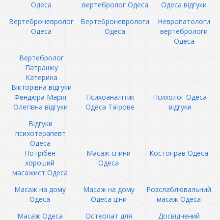
Одеса
вертебролог Одеса
Одеса відгуки
Вертеброневролог
Вертеброневрологи
Невропатологи
Одеса
Одеса
вертебрологи
Одеса
Вертебролог
Патрашку
Катерина
Вікторівна відгуки
Фендюра Марія
Психоаналітик
Психолог Одеса
Олегівна відгуки
Одеса Таїрове
відгуки
Відгуки
психотерапевт
Одеса
Потрібен
Масаж спини
Костоправ Одеса
хороший
Одеса
масажист Одеса
Масаж на дому
Масаж на дому
Розслаблювальний
Одеса
Одеса ціни
масаж Одеса
Масаж Одеса
Остеопат для
Досвідчений