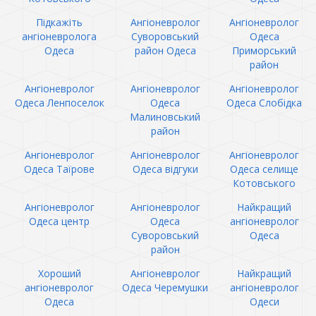
Підкажіть
Ангіоневролог
Ангіоневролог
ангіоневролога
Суворовський
Одеса
Одеса
район Одеса
Приморський
район
Ангіоневролог
Ангіоневролог
Ангіоневролог
Одеса Ленпоселок
Одеса
Одеса Слобідка
Малиновський
район
Ангіоневролог
Ангіоневролог
Ангіоневролог
Одеса Таїрове
Одеса відгуки
Одеса селище
Котовського
Ангіоневролог
Ангіоневролог
Найкращий
Одеса центр
Одеса
ангіоневролог
Суворовський
Одеса
район
Хороший
Ангіоневролог
Найкращий
ангіоневролог
Одеса Черемушки
ангіоневролог
Одеса
Одеси