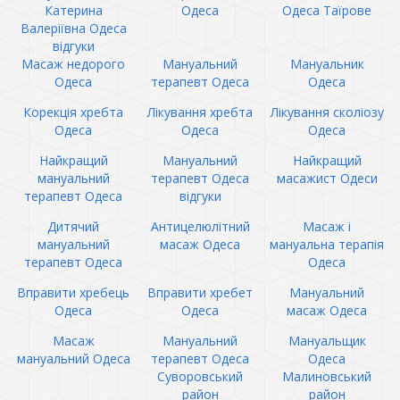
Катерина
Одеса
Одеса Таїрове
Валеріївна Одеса
відгуки
Масаж недорого
Мануальний
Мануальник
Одеса
терапевт Одеса
Одеса
Корекція хребта
Лікування хребта
Лікування сколіозу
Одеса
Одеса
Одеса
Найкращий
Мануальний
Найкращий
мануальний
терапевт Одеса
масажист Одеси
терапевт Одеса
відгуки
Дитячий
Антицелюлітний
Масаж і
мануальний
масаж Одеса
мануальна терапія
терапевт Одеса
Одеса
Вправити хребець
Вправити хребет
Мануальний
Одеса
Одеса
масаж Одеса
Масаж
Мануальний
Мануальщик
мануальний Одеса
терапевт Одеса
Одеса
Суворовський
Малиновський
район
район