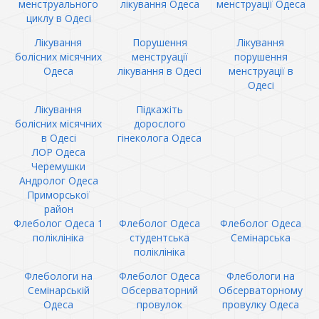
менструального
лікування Одеса
менструації Одеса
циклу в Одесі
Лікування
Порушення
Лікування
болісних місячних
менструації
порушення
Одеса
лікування в Одесі
менструації в
Одесі
Лікування
Підкажіть
болісних місячних
дорослого
в Одесі
гінеколога Одеса
ЛОР Одеса
Черемушки
Андролог Одеса
Приморської
район
Флеболог Одеса 1
Флеболог Одеса
Флеболог Одеса
поліклініка
студентська
Семінарська
поліклініка
Флебологи на
Флеболог Одеса
Флебологи на
Семінарській
Обсерваторний
Обсерваторному
Одеса
провулок
провулку Одеса