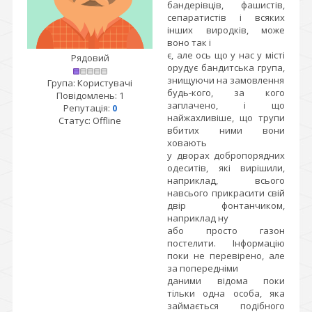
бандерівців, фашистів,
сепаратистів і всяких
інших виродків, може
воно так і
є, але ось що у нас у місті
Рядовий
орудує бандитська група,
знищуючи на замовлення
Група: Користувачі
будь-кого, за кого
Повідомлень:
1
заплачено, і що
Репутація:
0
найжахливіше, що трупи
Статус:
Offline
вбитих ними вони
ховають
у дворах добропорядних
одеситів, які вирішили,
наприклад, всього
навсього прикрасити свій
двір фонтанчиком,
наприклад ну
або просто газон
постелити. Інформацію
поки не перевірено, але
за попередніми
даними відома поки
тільки одна особа, яка
займається подібного