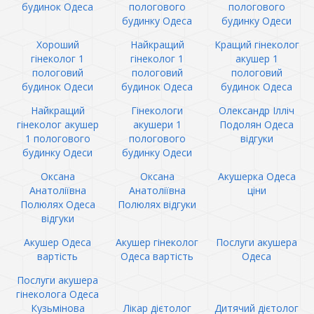
будинок Одеса
пологового
пологового
будинку Одеса
будинку Одеси
Хороший
Найкращий
Кращий гінеколог
гінеколог 1
гінеколог 1
акушер 1
пологовий
пологовий
пологовий
будинок Одеси
будинок Одеса
будинок Одеса
Найкращий
Гінекологи
Олександр Ілліч
гінеколог акушер
акушери 1
Подолян Одеса
1 пологового
пологового
відгуки
будинку Одеси
будинку Одеси
Оксана
Оксана
Акушерка Одеса
Анатоліївна
Анатоліївна
ціни
Полюлях Одеса
Полюлях відгуки
відгуки
Акушер Одеса
Акушер гінеколог
Послуги акушера
вартість
Одеса вартість
Одеса
Послуги акушера
гінеколога Одеса
Кузьмінова
Лікар дієтолог
Дитячий дієтолог