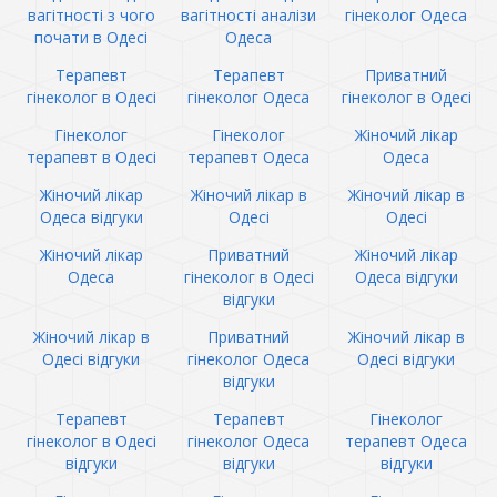
вагітності з чого
вагітності аналізи
гінеколог Одеса
почати в Одесі
Одеса
Терапевт
Терапевт
Приватний
гінеколог в Одесі
гінеколог Одеса
гінеколог в Одесі
Гінеколог
Гінеколог
Жіночий лікар
терапевт в Одесі
терапевт Одеса
Одеса
Жіночий лікар
Жіночий лікар в
Жіночий лікар в
Одеса відгуки
Одесі
Одесі
Жіночий лікар
Приватний
Жіночий лікар
Одеса
гінеколог в Одесі
Одеса відгуки
відгуки
Жіночий лікар в
Приватний
Жіночий лікар в
Одесі відгуки
гінеколог Одеса
Одесі відгуки
відгуки
Терапевт
Терапевт
Гінеколог
гінеколог в Одесі
гінеколог Одеса
терапевт Одеса
відгуки
відгуки
відгуки