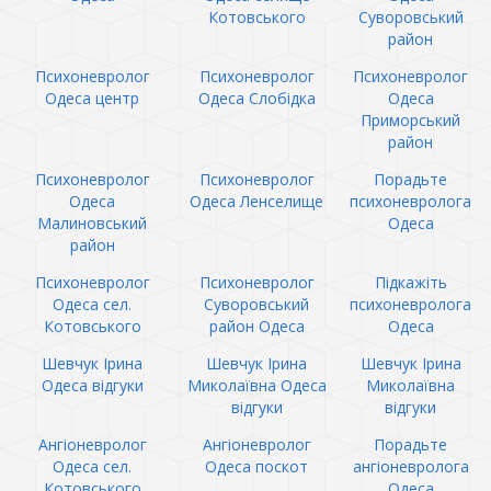
Котовського
Суворовський
район
Психоневролог
Психоневролог
Психоневролог
Одеса центр
Одеса Слобідка
Одеса
Приморський
район
Психоневролог
Психоневролог
Порадьте
Одеса
Одеса Ленселище
психоневролога
Малиновський
Одеса
район
Психоневролог
Психоневролог
Підкажіть
Одеса сел.
Суворовський
психоневролога
Котовського
район Одеса
Одеса
Шевчук Ірина
Шевчук Ірина
Шевчук Ірина
Одеса відгуки
Миколаївна Одеса
Миколаївна
відгуки
відгуки
Ангіоневролог
Ангіоневролог
Порадьте
Одеса сел.
Одеса поскот
ангіоневролога
Котовського
Одеса