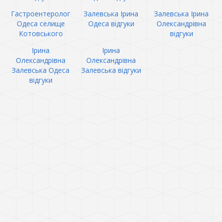
Гастроентеролог
Залевська Ірина
Залевська Ірина
Одеса селище
Одеса відгуки
Олександрівна
Котовського
відгуки
Ірина
Ірина
Олександрівна
Олександрівна
Залевська Одеса
Залевська відгуки
відгуки