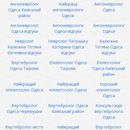
Ангіоневролог
Найкращі
Ангіоневролог
Одеса Київський
ангіоневрологи
Одеса
район
Одеси
Ангіоневролог
Ангіоневрологи
Ангіоневрологи
Одеса відгуки
Одеси відгуки
Одеси
Невролог
Невролог Патрашку
Калюжна
Калюжна Тетяна
Катерина Одеса
Тетяна Одеса
Євгенівна відгуки
відгуки
відгуки
Вертебролог
Епілептолог Одеса
Епілептолог
Одеса Таїрове
Таїрове
Одеса Київський
район
Найкращий
Найкращий
Хороший
епілептолог Одеса
епілептолог Одеси
епілептолог
Одеса
Вертебролог
Вертебролог Одеса
Консультація
Одеса Черемушки
Київський район
вертебролога
Одеса
Вертебролог місто
Найкращий
Вертебролог