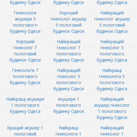
будинку Одеси
будинку Одеси
будинку Одеса
Гінекологи
Хороший
Найкращий
акушери 5
гінеколог акушер
гінеколог акушер
пологового
5 пологовий
5 пологовий
будинку Одеси
будинок Одеси
будинок Одеса
Хороший
Найкращий
Найкращий
гінеколог 7
гінеколог 7
гінеколог 5
пологовий
пологового
пологового
будинок Одеси
будинку Одеси
будинку Одеса
Гінекологи 7
Найкращий
Найкращі
пологового
гінеколог 5
гінекологи 5
будинку Одеси
пологового
пологового
будинку Одеси
будинку Одеса
Найкращі акушери
Акушери 1
Найкращий
1 пологового
пологового
акушер-гінеколог
будинку Одеса
будинку Одеси
1 пологового
будинку Одеси
Кращий акушер 1
Найкращі
Найкращий
пологовий
гінекологи 1
гінеколог 1