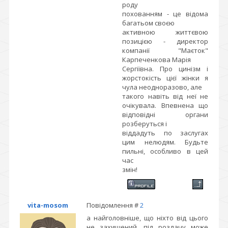
роду
похованням - це відома
багатьом своєю
активною життєвою
позицією - директор
компанії "Маєток"
Карпеченкова Марія
Сергіївна. Про цинізм і
жорстокість цієї жінки я
чула неодноразово, але
такого навіть від неї не
очікувала. Впевнена що
відповідні органи
розберуться і
віддадуть по заслугах
цим нелюдям. Будьте
пильні, особливо в цей
час
змін!
vita-mosom
Повідомлення #
2
а найголовніше, що ніхто від цього
не захищений. під роздачу може