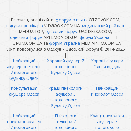
Рекомендовані сайти:
фоорум отзывы
OTZOVOK.COM,
відгуки про лікарів
VIDGOOK.COM.UA,
медицинский рейтинг
MEDUA.TOP,
одесский форум
UAODESSA.COM,
одесский форум
APELMON.OD.UA,
форум Україна
HI-FI-
FORUM.COM.UA та
форум Украина
MEDIAINFO.COM.UA
90-ті повернулися в Одесу!!! - Одеський форум © 2014-2026
|
Найкращий
Хороший акушер 7
Хороші акушери
акушер гінеколог
пологового
Одеси відгуки
7 пологового
будинку Одеси
будинку Одеси
Консультація
Кращі гінекологи
Найкращий
акушера Одеса
акушери 5
гінеколог Одеси
пологового
будинку Одеса
Найкращий
Гінекологи
Кращі гінекологи
гінеколог акушер
акушери 7
акушери 7
7 пологового
пологового
пологового