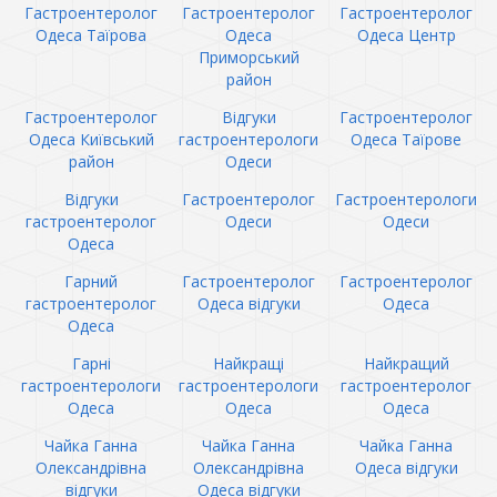
Гастроентеролог
Гастроентеролог
Гастроентеролог
Одеса Таїрова
Одеса
Одеса Центр
Приморський
район
Гастроентеролог
Відгуки
Гастроентеролог
Одеса Київський
гастроентерологи
Одеса Таїрове
район
Одеси
Відгуки
Гастроентеролог
Гастроентерологи
гастроентеролог
Одеси
Одеси
Одеса
Гарний
Гастроентеролог
Гастроентеролог
гастроентеролог
Одеса відгуки
Одеса
Одеса
Гарні
Найкращі
Найкращий
гастроентерологи
гастроентерологи
гастроентеролог
Одеса
Одеса
Одеса
Чайка Ганна
Чайка Ганна
Чайка Ганна
Олександрівна
Олександрівна
Одеса відгуки
відгуки
Одеса відгуки