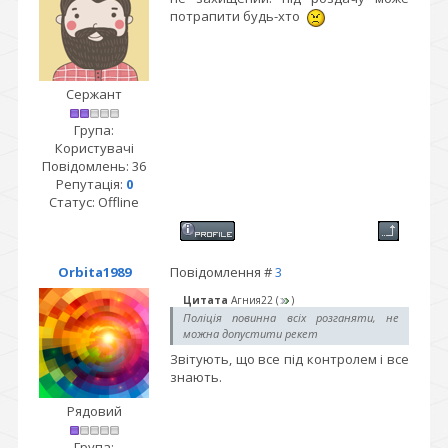
потрапити будь-хто
Сержант
Група:
Користувачі
Повідомлень:
36
Репутація:
0
Статус:
Offline
Orbita1989
Повідомлення #
3
Цитата
Агния22
(
)
Поліція повинна всіх розганяти, не
можна допустити рекет
Звітують, що все під контролем і все
знають.
Рядовий
Група: