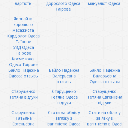
вартість
дорослого Одеса
мануаліст Одеса
Таїрове
Як знайти
хорошого
масажиста
Кардіолог Одеса
Таїрове
УЗД Одеса
Таїрове
Косметолог
Одеса Таїрове
Байло Надежна
Байло Надежна
Байло Надежна
Одесса отзывы
Валерьевна
Валерьевна
отзывы
Одесса отзывы
Старущенко
Старущенко
Старущенко
Тетяна відгуки
Тетяна Одеса
Тетяна Євгеніївна
відгуки
відгуки
Старущенко
Стати на облік у
Стати на облік у
Татьяна
зв'язку з
зв'язку з
Евгеньевна
вагітністю Одеса
вагітністю в Одесі