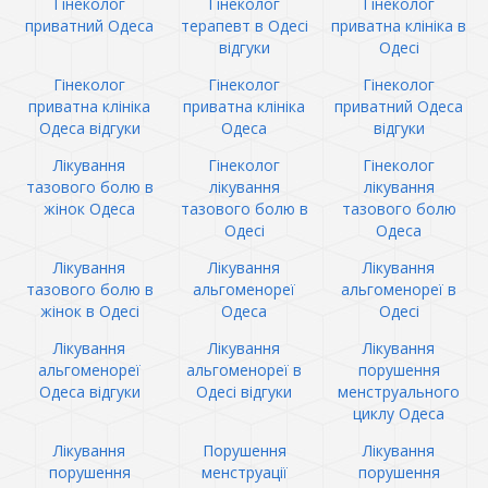
Гінеколог
Гінеколог
Гінеколог
приватний Одеса
терапевт в Одесі
приватна клініка в
відгуки
Одесі
Гінеколог
Гінеколог
Гінеколог
приватна клініка
приватна клініка
приватний Одеса
Одеса відгуки
Одеса
відгуки
Лікування
Гінеколог
Гінеколог
тазового болю в
лікування
лікування
жінок Одеса
тазового болю в
тазового болю
Одесі
Одеса
Лікування
Лікування
Лікування
тазового болю в
альгоменореї
альгоменореї в
жінок в Одесі
Одеса
Одесі
Лікування
Лікування
Лікування
альгоменореї
альгоменореї в
порушення
Одеса відгуки
Одесі відгуки
менструального
циклу Одеса
Лікування
Порушення
Лікування
порушення
менструації
порушення