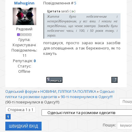
Mahuginn
Повідомлення #
5
Цитата
sara5
(
)
Життя було небезпечним і
непередбачуваним, у всі віки. І ніколи не
передбачиш, що чекає завтра. Завжди були
Рядовий
небезпечні часи, і 100, і 50 років тому, і
зараз.
Група:
погоджуся, просто зараз маса засобів
Користувачі
для оповіщення. а так береженого, як то
Повідомлень:
кажуть
11
Репутація:
0
Статус:
Offline
Одеський форум
»
НОВИНИ, ПЛІТКИ ТА ПОЛІТИКА
»
Одеські
плітки та розмови одеситів
»
90-ті повернулися в Одесу!!!
(90-ті повернулися в Одесу!!!)
Сторінка
1
з
1
1
Пошук: