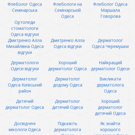
Флеболог Одеса
Флебологи на
Флеболог Одеса
Семінарська
Семінарській
Маршала
Одеса
Говорова
Ортопеди
стоматологи
Одеса відгуки
Дмитренко Алла
Дмитренко Алла
Дерматолог
Михайлівна Одеса
Одеса відгуки
Одеса Черемушки
відгуки
Дерматологи
Хороший
Найкращий
Одеси відгуки
дерматолог Одеса
дерматолог Одеси
Дерматолог
Дерматолог
Викликати
Одеса Київський
додому Одеса
дерматолога
район
Одеса
Дитячий
Дерматолог
Хороший
дерматолог Одеса
дитячий Одеса
дерматолог
дитячий Одеса
Досвідчені
Підкажіть
Як знайти
мікологи Одеса
дерматолога
хорошого