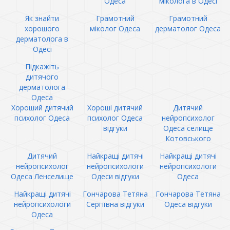
Одеса
міколога в Одесі
Як знайти
Грамотний
Грамотний
хорошого
міколог Одеса
дерматолог Одеса
дерматолога в
Одесі
Підкажіть
дитячого
дерматолога
Одеса
Хороший дитячий
Хороші дитячий
Дитячий
психолог Одеса
психолог Одеса
нейропсихолог
відгуки
Одеса селище
Котовського
Дитячий
Найкращі дитячі
Найкращі дитячі
нейропсихолог
нейропсихологи
нейропсихологи
Одеса Ленселище
Одеси відгуки
Одеса
Найкращі дитячі
Гончарова Тетяна
Гончарова Тетяна
нейропсихологи
Сергіївна відгуки
Одеса відгуки
Одеса