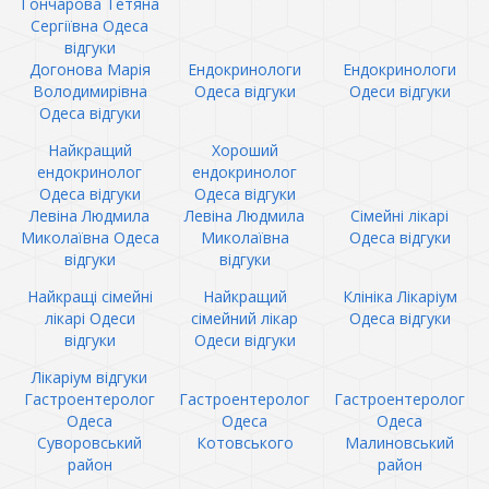
Гончарова Тетяна
Сергіївна Одеса
відгуки
Догонова Марія
Ендокринологи
Ендокринологи
Володимирівна
Одеса відгуки
Одеси відгуки
Одеса відгуки
Найкращий
Хороший
ендокринолог
ендокринолог
Одеса відгуки
Одеса відгуки
Левіна Людмила
Левіна Людмила
Сімейні лікарі
Миколаївна Одеса
Миколаївна
Одеса відгуки
відгуки
відгуки
Найкращі сімейні
Найкращий
Клініка Лікаріум
лікарі Одеси
сімейний лікар
Одеса відгуки
відгуки
Одеси відгуки
Лікаріум відгуки
Гастроентеролог
Гастроентеролог
Гастроентеролог
Одеса
Одеса
Одеса
Суворовський
Котовського
Малиновський
район
район