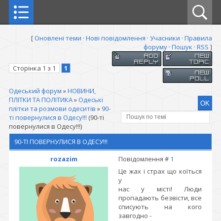
[
Оновлені теми
·
Нові повідомлення
·
Учасники
·
Правила
форуму
·
Пошук
·
RSS
]
Сторінка
1
з
1
1
Одеський форум
»
НОВИНИ,
ПЛІТКИ ТА ПОЛІТИКА
»
Одеські
плітки та розмови одеситів
»
90-
ті повернулися в Одесу!!!
(90-ті
повернулися в Одесу!!!)
90-ТІ ПОВЕРНУЛИСЯ В ОДЕСУ!!!
rozazim
Повідомлення #
1
Це жах і страх що коїться
у
нас у місті! Люди
пропадають безвісти, все
списують на кого
завгодно -