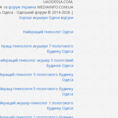
UAODESSA.COM,
A та
форум Украина
MEDIAINFO.COM.UA
ь Одеса - Одеський форум © 2014-2026
|
Хороші акушери Одеси відгуки
Найкращий гінеколог Одеси
Кращі гінекологи акушери 7 пологового
будинку Одеса
айкращий гінеколог акушер 5 пологовий
будинок Одеса
кращий гінеколог 5 пологового будинку
Одеса
йкращі гінекологи 5 пологового будинку
Одеса
йкращий акушер-гінеколог 1 пологового
будинку Одеси
кращий гінеколог 1 пологового будинку