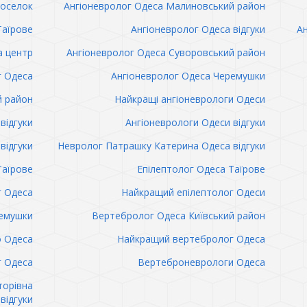
поселок
Ангіоневролог Одеса Малиновський район
Таїрове
Ангіоневролог Одеса відгуки
Ан
а центр
Ангіоневролог Одеса Суворовський район
г Одеса
Ангіоневролог Одеса Черемушки
й район
Найкращі ангіоневрологи Одеси
відгуки
Ангіоневрологи Одеси відгуки
відгуки
Невролог Патрашку Катерина Одеса відгуки
Таїрове
Епілептолог Одеса Таїрове
г Одеса
Найкращий епілептолог Одеси
емушки
Вертебролог Одеса Київський район
о Одеса
Найкращий вертебролог Одеса
 Одеса
Вертеброневрологи Одеса
торівна
відгуки