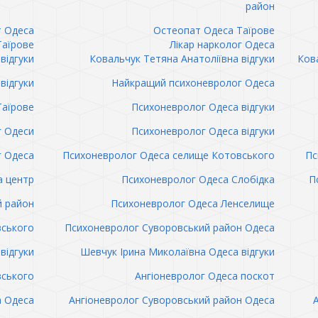
район
т Одеса
Остеопат Одеса Таїрове
Таїрове
Лікар нарколог Одеса
відгуки
Ковальчук Тетяна Анатоліївна відгуки
Кова
відгуки
Найкращий психоневролог Одеса
Таїрове
Психоневролог Одеса відгуки
 Одеси
Психоневролог Одеса відгуки
 Одеса
Психоневролог Одеса селище Котовського
Пс
а центр
Психоневролог Одеса Слобідка
П
й район
Психоневролог Одеса Ленселище
вського
Психоневролог Суворовський район Одеса
відгуки
Шевчук Ірина Миколаївна Одеса відгуки
вського
Ангіоневролог Одеса поскот
а Одеса
Ангіоневролог Суворовський район Одеса