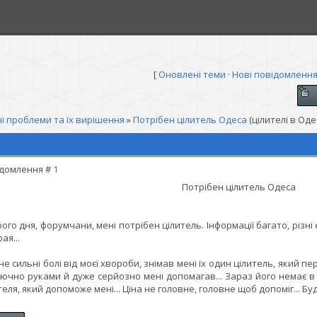
[
Оновлені теми
·
Нові повідомленн
і проблеми та їх вирішення
»
Потрібен цілитель Одеса
(цілителі в Одес
домлення #
1
Потрібен цілитель Одеса
ого дня, форумчани, мені потрібен цілитель. Інформації багато, різні 
ая...
не сильні болі від моєї хвороби, знімав мені їх один цілитель, який пе
ючно руками й дуже серйозно мені допомагав... Зараз його немає в О
теля, який допоможе мені... Ціна не головне, головне щоб допоміг... Бу