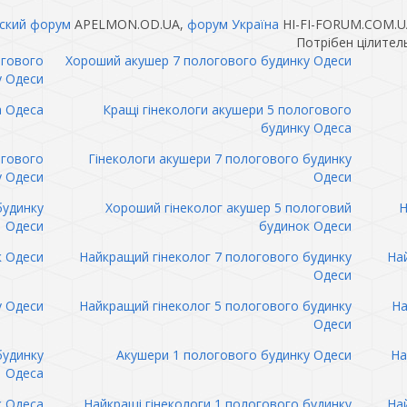
ский форум
APELMON.OD.UA,
форум Україна
HI-FI-FORUM.COM.U
Потрібен цілител
огового
Хороший акушер 7 пологового будинку Одеси
у Одеси
а Одеса
Кращі гінекологи акушери 5 пологового
будинку Одеса
огового
Гінекологи акушери 7 пологового будинку
у Одеси
Одеси
будинку
Хороший гінеколог акушер 5 пологовий
Н
Одеси
будинок Одеси
к Одеси
Найкращий гінеколог 7 пологового будинку
Най
Одеси
у Одеси
Найкращий гінеколог 5 пологового будинку
На
Одеси
будинку
Акушери 1 пологового будинку Одеси
На
Одеса
к Одеса
Найкращі гінекологи 1 пологового будинку
Най