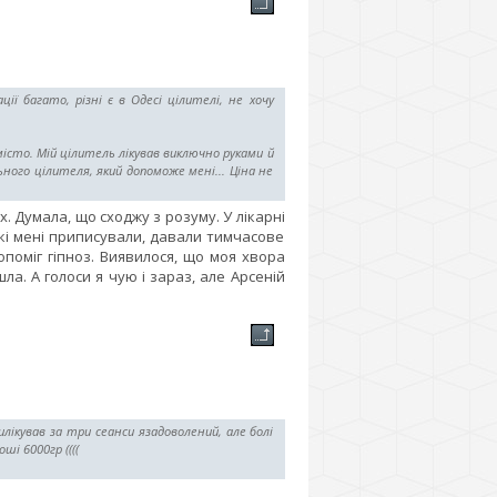
ї багато, різні є в Одесі цілителі, не хочу
е місто. Мій цілитель лікував виключно руками й
льного цілителя, який допоможе мені... Ціна не
х. Думала, що сходжу з розуму. У лікарні
 які мені приписували, давали тимчасове
поміг гіпноз. Виявилося, що моя хвора
а. А голоси я чую і зараз, але Арсеній
лікував за три сеанси язадоволений, але болі
ші 6000гр ((((