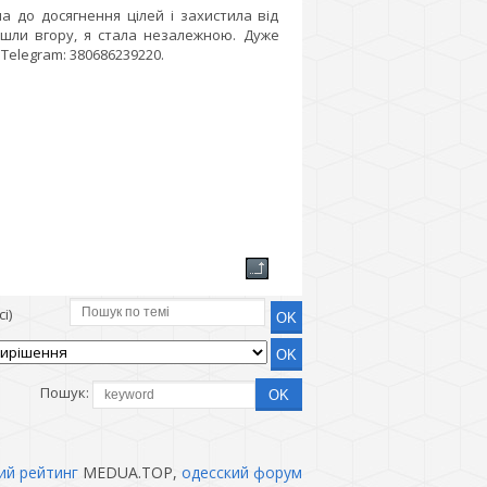
 до досягнення цілей і захистила від
ішли вгору, я стала незалежною. Дуже
 Telegram: 380686239220.
і)
Пошук:
ий рейтинг
MEDUA.TOP,
одесский форум