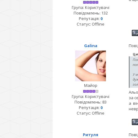
Група: Користувачі
Повідомлень:
132
Репутація:
0
Статус:
Offline
Galina
Пові
Ци
Пот
по
У м
дуж
гол
Майор
Альо
Група: Користувачі
за с
Повідомлень:
83
а ві
Репутація:
0
невр
Статус:
Offline
Ритуля
Пові