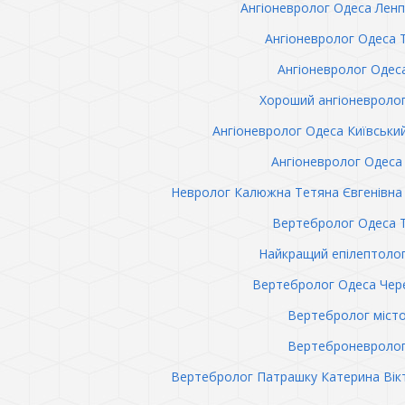
Ангіоневролог Одеса Лен
Ангіоневролог Одеса 
Ангіоневролог Одес
Хороший ангіоневроло
Ангіоневролог Одеса Київськи
Ангіоневролог Одеса 
Невролог Калюжна Тетяна Євгенівна 
Вертебролог Одеса 
Найкращий епілептоло
Вертебролог Одеса Чер
Вертебролог міст
Вертеброневролог
Вертебролог Патрашку Катерина Вік