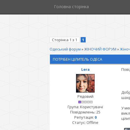
Головна сторінка
Сторінка
1
з
1
1
Одеський форум
»
ЖІНОЧИЙ ФОРУМ
»
Жіноч
ПОТРІБЕН ЦІЛИТЕЛЬ ОДЕСА
Lera
Пові
Добр
Рядовий
шахр
Група: Користувачі
У ме
Повідомлень:
25
викл
Репутація:
0
ціли
Статус:
Offline