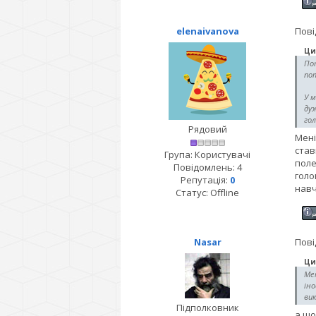
elenaivanova
Пові
Ци
Пот
по
У м
дуж
гол
Рядовий
Мені
став
Група: Користувачі
поле
Повідомлень:
4
голо
Репутація:
0
навч
Статус:
Offline
Nasar
Пові
Ци
Мен
іно
вик
Підполковник
а що