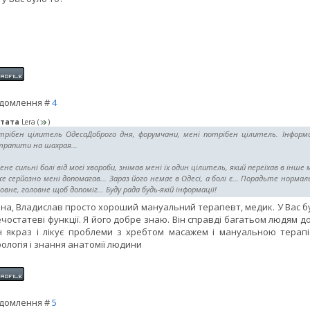
домлення #
4
тата
Lera
(
)
рібен цілитель ОдесаДоброго дня, форумчани, мені потрібен цілитель. Інформаці
трапити на шахрая...
ене сильні болі від моєї хвороби, знімав мені їх один цілитель, який переїхав в інш
е серйозно мені допомагав... Зараз його немає в Одесі, а болі є... Порадьте норма
овне, головне щоб допоміг... Буду рада будь-якій інформації!
на, Владислав просто хороший мануальний терапевт, медик. У Вас б
ечостатеві функції. Я його добре знаю. Він справді багатьом людям д
н якраз і лікує проблеми з хребтом масажем і мануальною терапіє
ологія і знання анатомії людини
домлення #
5