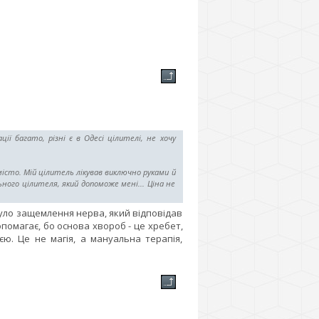
ї багато, різні є в Одесі цілителі, не хочу
е місто. Мій цілитель лікував виключно руками й
льного цілителя, який допоможе мені... Ціна не
уло защемлення нерва, який відповідав
опомагає, бо основа хвороб - це хребет,
ю. Це не магія, а мануальна терапія,