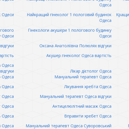
Одеса
к Одеси
Найкращий гінеколог 1 пологовий будинок
Кращий
Одеса
огового
Гінекологи акушери 1 пологового будинку
у Одеси
Одеси
відгуки
Оксана Анатоліївна Полюлях відгуки
артість
Акушер гінеколог Одеса вартість
а Одеса
відгуки
Лікар дієтолог Одеса
 Одеса
Мануальний терапевт Одеса
а Одеса
Лікування хребта Одеса
т Одеса
Мануальний терапевт Одеса відгуки
т Одеса
Антицелюлітний масаж Одеса
ь Одеса
Вправити хребет Одеса
 Одеса
Мануальний терапевт Одеса Суворовський