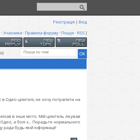
Реєстрація
|
Вхід
я
·
Учасники
·
Правила форуму
·
Пошук
·
RSS
]
і)
є в Одесі цілителі, не хочу потрапити на
реїхав в інше місто. Мій цілитель лікував
десі, а болі є... Порадьте нормального
ду рада будь-якій інформації!