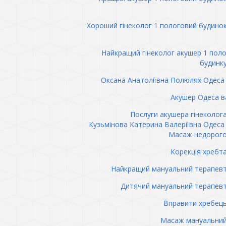
Хороший гінеколог 1 пологовий будино
Найкращий гінеколог акушер 1 пол
будинк
Оксана Анатоліївна Полюлях Одеса 
Акушер Одеса в
Послуги акушера гінеколог
Кузьмінова Катерина Валеріївна Одеса 
Масаж недорого
Корекція хребт
Найкращий мануальний терапев
Дитячий мануальний терапев
Вправити хребец
Масаж мануальний