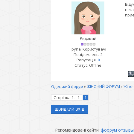
Віду
нега
приє
Рядовий
Група: Користувачі
Повідомлень:
2
Репутація:
0
Статус:
Offline
Одеський форум
»
ЖІНОЧИЙ ФОРУМ
»
Жіноч
Сторінка
1
з
1
1
Рекомендовані сайти:
фоорум отзывы