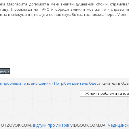
нка Маргарита допомогла мені знайти душевний спокій, спрямувала
тиву. Її розклади на ТАРО й обряди змінили моє життя - справи п
мна в спілкуванні, послуги не нав'язує. Зв'язатися можна через Viber і
і проблеми та їх вирішення
»
Потрібен цілитель Одеса
(цілителі в Одес
OTZOVOK.COM,
відгуки про лікарів
VIDGOOK.COM.UA,
медицинск