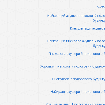
одес
Найкращий акушер гінеколог 7 пол
будинк
Консультація акушер
Найкращий гінеколог акушер 7 пол
будинк
Гінекологи акушери 5 пологового 
Хороший гінеколог 7 пологовий будино
Гінекологи 7 пологового будинк
Найкращі акушери 1 пологового 
Кращий акушер 1 пологовий будино