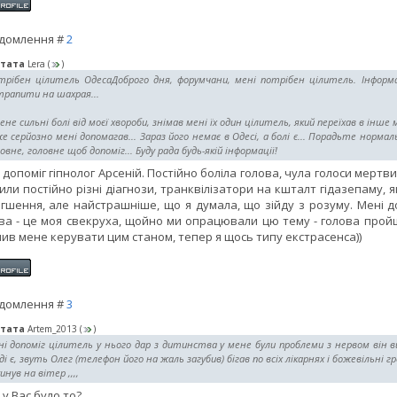
домлення #
2
тата
Lera
(
)
рібен цілитель ОдесаДоброго дня, форумчани, мені потрібен цілитель. Інформаці
трапити на шахрая...
ене сильні болі від моєї хвороби, знімав мені їх один цілитель, який переїхав в інш
е серйозно мені допомагав... Зараз його немає в Одесі, а болі є... Порадьте норма
овне, головне щоб допоміг... Буду рада будь-якій інформації!
 допоміг гіпнолог Арсеній. Постійно боліла голова, чула голоси мертви
или постійно різні діагнози, транквілізатори на кшталт гідазепаму,
гшення, але найстрашніше, що я думала, що зійду з розуму. Мені до
ва - це моя свекруха, щойно ми опрацювали цю тему - голова пройшл
ив мене керувати цим станом, тепер я щось типу екстрасенса))
домлення #
3
тата
Artem_2013
(
)
і допоміг цілитель у нього дар з дитинства у мене були проблеми з нервом він ви
ді є, звуть Олег (телефон його на жаль загубив) бігав по всіх лікарнях і божевільні гро
инув на вітер ,,,,
 у Вас було то?