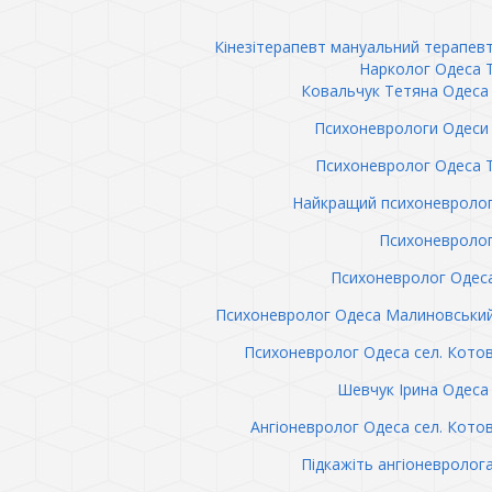
Кінезітерапевт мануальний терапев
Нарколог Одеса 
Ковальчук Тетяна Одеса 
Психоневрологи Одеси 
Психоневролог Одеса 
Найкращий психоневролог
Психоневролог
Психоневролог Одес
Психоневролог Одеса Малиновськи
Психоневролог Одеса сел. Кото
Шевчук Ірина Одеса 
Ангіоневролог Одеса сел. Кото
Підкажіть ангіоневролог