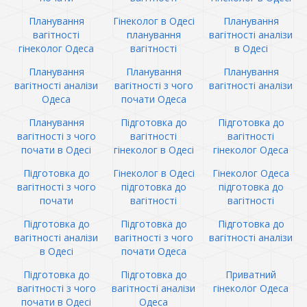
Планування
Гінеколог в Одесі
Планування
вагітності
планування
вагітності аналізи
гінеколог Одеса
вагітності
в Одесі
Планування
Планування
Планування
вагітності аналізи
вагітності з чого
вагітності аналізи
Одеса
почати Одеса
Планування
Підготовка до
Підготовка до
вагітності з чого
вагітності
вагітності
почати в Одесі
гінеколог в Одесі
гінеколог Одеса
Підготовка до
Гінеколог в Одесі
Гінеколог Одеса
вагітності з чого
підготовка до
підготовка до
почати
вагітності
вагітності
Підготовка до
Підготовка до
Підготовка до
вагітності аналізи
вагітності з чого
вагітності аналізи
в Одесі
почати Одеса
Підготовка до
Підготовка до
Приватний
вагітності з чого
вагітності аналізи
гінеколог Одеса
почати в Одесі
Одеса