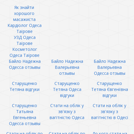
Як знайти
хорошого
масажиста
Кардіолог Одеса
Таїрове
УЗД Одеса
Таїрове
Косметолог
Одеса Таїрове
Байло Надежна
Байло Надежна
Байло Надежна
Одесса отзывы
Валерьевна
Валерьевна
отзывы
Одесса отзывы
Старущенко
Старущенко
Старущенко
Тетяна відгуки
Тетяна Одеса
Тетяна Євгеніївна
відгуки
відгуки
Старущенко
Стати на облік у
Стати на облік у
Татьяна
зв'язку з
зв'язку з
Евгеньевна
вагітністю Одеса
вагітністю в Одесі
Одесса отзывы
Стати на облік по
Стати на облік по
До кого стати на