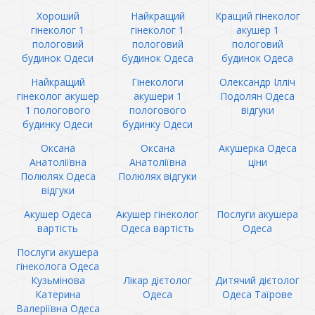
Хороший
Найкращий
Кращий гінеколог
гінеколог 1
гінеколог 1
акушер 1
пологовий
пологовий
пологовий
будинок Одеси
будинок Одеса
будинок Одеса
Найкращий
Гінекологи
Олександр Ілліч
гінеколог акушер
акушери 1
Подолян Одеса
1 пологового
пологового
відгуки
будинку Одеси
будинку Одеси
Оксана
Оксана
Акушерка Одеса
Анатоліївна
Анатоліївна
ціни
Полюлях Одеса
Полюлях відгуки
відгуки
Акушер Одеса
Акушер гінеколог
Послуги акушера
вартість
Одеса вартість
Одеса
Послуги акушера
гінеколога Одеса
Кузьмінова
Лікар дієтолог
Дитячий дієтолог
Катерина
Одеса
Одеса Таїрове
Валеріївна Одеса