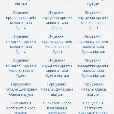
відгуки
відгуки
Лікування
Лікування
Лікування
пролапсу органів
опущення органів
опущення органів
малого таза
малого таза
малого таза в
Одеса
Одеса
Одесі
Лікування
Лікування
Лікування
випадіння органів
пролапсу органів
пролапсу органів
малого таза
малого таза в
малого таза
Одеса
Одесі
Одеса відгуки
Лікування
Лікування
Лікування
випадіння органів
опущення органів
випадіння органів
малого таза в
малого таза
малого таза
Одесі
Одеса відгуки
Одеса відгуки
Гарбузенко
Гарбузенко
Гарбузенко
Наталія Дмитрівна
Наталія Дмитрівна
Наталія Одеса
Одеса відгуки
відгуки
відгуки
Планування
Гінеколог Одеса
Планування
вагітності з чого
планування
вагітності
почати
вагітності
гінеколог в Одесі