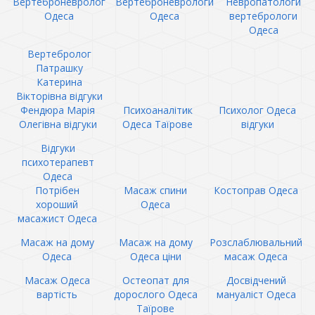
Вертеброневролог
Вертеброневрологи
Невропатологи
Одеса
Одеса
вертебрологи
Одеса
Вертебролог
Патрашку
Катерина
Вікторівна відгуки
Фендюра Марія
Психоаналітик
Психолог Одеса
Олегівна відгуки
Одеса Таїрове
відгуки
Відгуки
психотерапевт
Одеса
Потрібен
Масаж спини
Костоправ Одеса
хороший
Одеса
масажист Одеса
Масаж на дому
Масаж на дому
Розслаблювальний
Одеса
Одеса ціни
масаж Одеса
Масаж Одеса
Остеопат для
Досвідчений
вартість
дорослого Одеса
мануаліст Одеса
Таїрове