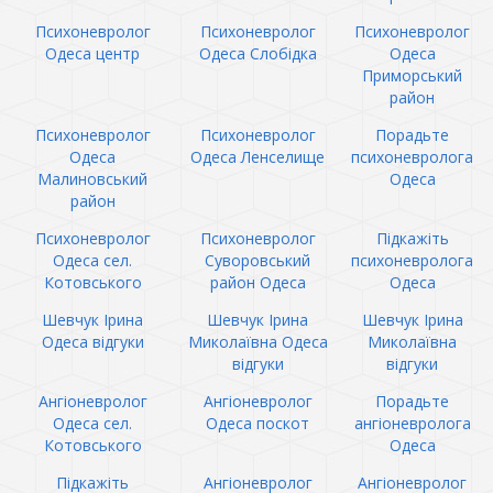
Психоневролог
Психоневролог
Психоневролог
Одеса центр
Одеса Слобідка
Одеса
Приморський
район
Психоневролог
Психоневролог
Порадьте
Одеса
Одеса Ленселище
психоневролога
Малиновський
Одеса
район
Психоневролог
Психоневролог
Підкажіть
Одеса сел.
Суворовський
психоневролога
Котовського
район Одеса
Одеса
Шевчук Ірина
Шевчук Ірина
Шевчук Ірина
Одеса відгуки
Миколаївна Одеса
Миколаївна
відгуки
відгуки
Ангіоневролог
Ангіоневролог
Порадьте
Одеса сел.
Одеса поскот
ангіоневролога
Котовського
Одеса
Підкажіть
Ангіоневролог
Ангіоневролог