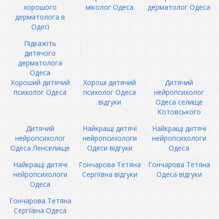
хорошого
міколог Одеса
дерматолог Одеса
дерматолога в
Одесі
Підкажіть
дитячого
дерматолога
Одеса
Хороший дитячий
Хороші дитячий
Дитячий
психолог Одеса
психолог Одеса
нейропсихолог
відгуки
Одеса селище
Котовського
Дитячий
Найкращі дитячі
Найкращі дитячі
нейропсихолог
нейропсихологи
нейропсихологи
Одеса Ленселище
Одеси відгуки
Одеса
Найкращі дитячі
Гончарова Тетяна
Гончарова Тетяна
нейропсихологи
Сергіївна відгуки
Одеса відгуки
Одеса
Гончарова Тетяна
Сергіївна Одеса