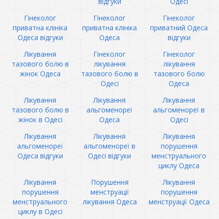
відгуки
Одесі
Гінеколог
Гінеколог
Гінеколог
приватна клініка
приватна клініка
приватний Одеса
Одеса відгуки
Одеса
відгуки
Лікування
Гінеколог
Гінеколог
тазового болю в
лікування
лікування
жінок Одеса
тазового болю в
тазового болю
Одесі
Одеса
Лікування
Лікування
Лікування
тазового болю в
альгоменореї
альгоменореї в
жінок в Одесі
Одеса
Одесі
Лікування
Лікування
Лікування
альгоменореї
альгоменореї в
порушення
Одеса відгуки
Одесі відгуки
менструального
циклу Одеса
Лікування
Порушення
Лікування
порушення
менструації
порушення
менструального
лікування Одеса
менструації Одеса
циклу в Одесі