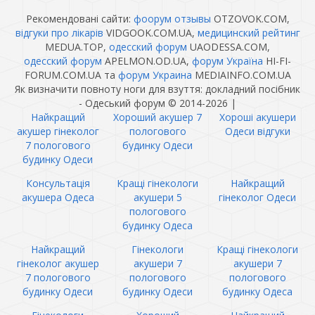
Рекомендовані сайти:
фоорум отзывы
OTZOVOK.COM,
відгуки про лікарів
VIDGOOK.COM.UA,
медицинский рейтинг
MEDUA.TOP,
одесский форум
UAODESSA.COM,
одесский форум
APELMON.OD.UA,
форум Україна
HI-FI-
FORUM.COM.UA та
форум Украина
MEDIAINFO.COM.UA
Як визначити повноту ноги для взуття: докладний посібник
- Одеський форум © 2014-2026
|
Найкращий
Хороший акушер 7
Хороші акушери
акушер гінеколог
пологового
Одеси відгуки
7 пологового
будинку Одеси
будинку Одеси
Консультація
Кращі гінекологи
Найкращий
акушера Одеса
акушери 5
гінеколог Одеси
пологового
будинку Одеса
Найкращий
Гінекологи
Кращі гінекологи
гінеколог акушер
акушери 7
акушери 7
7 пологового
пологового
пологового
будинку Одеси
будинку Одеси
будинку Одеса