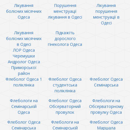
Лікування
Порушення
Лікування
болісних місячних
менструації
порушення
Одеса
лікування в Одесі
менструації в
Одесі
Лікування
Підкажіть
болісних місячних
дорослого
в Одесі
гінеколога Одеса
ЛОР Одеса
Черемушки
Андролог Одеса
Приморської
район
Флеболог Одеса 1
Флеболог Одеса
Флеболог Одеса
поліклініка
студентська
Семінарська
поліклініка
Флебологи на
Флеболог Одеса
Флебологи на
Семінарській
Обсерваторний
Обсерваторному
Одеса
провулок
провулку Одеса
Флеболог Одеса
Флебологи на
Флеболог Одеса
Семінарська
Семінарській
Маршала