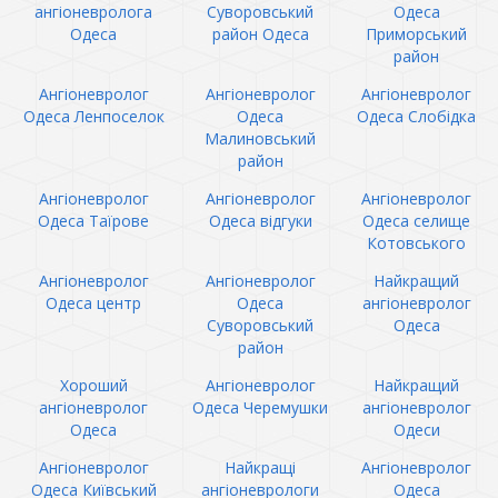
ангіоневролога
Суворовський
Одеса
Одеса
район Одеса
Приморський
район
Ангіоневролог
Ангіоневролог
Ангіоневролог
Одеса Ленпоселок
Одеса
Одеса Слобідка
Малиновський
район
Ангіоневролог
Ангіоневролог
Ангіоневролог
Одеса Таїрове
Одеса відгуки
Одеса селище
Котовського
Ангіоневролог
Ангіоневролог
Найкращий
Одеса центр
Одеса
ангіоневролог
Суворовський
Одеса
район
Хороший
Ангіоневролог
Найкращий
ангіоневролог
Одеса Черемушки
ангіоневролог
Одеса
Одеси
Ангіоневролог
Найкращі
Ангіоневролог
Одеса Київський
ангіоневрологи
Одеса