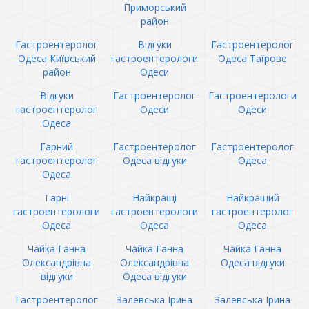
Приморський
район
Гастроентеролог
Відгуки
Гастроентеролог
Одеса Київський
гастроентерологи
Одеса Таїрове
район
Одеси
Відгуки
Гастроентеролог
Гастроентерологи
гастроентеролог
Одеси
Одеси
Одеса
Гарний
Гастроентеролог
Гастроентеролог
гастроентеролог
Одеса відгуки
Одеса
Одеса
Гарні
Найкращі
Найкращий
гастроентерологи
гастроентерологи
гастроентеролог
Одеса
Одеса
Одеса
Чайка Ганна
Чайка Ганна
Чайка Ганна
Олександрівна
Олександрівна
Одеса відгуки
відгуки
Одеса відгуки
Гастроентеролог
Залевська Ірина
Залевська Ірина