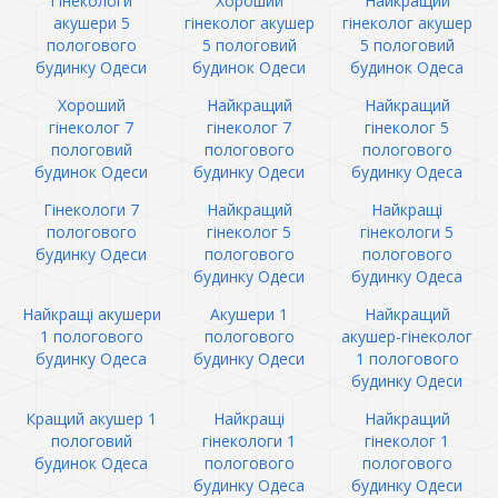
Гінекологи
Хороший
Найкращий
акушери 5
гінеколог акушер
гінеколог акушер
пологового
5 пологовий
5 пологовий
будинку Одеси
будинок Одеси
будинок Одеса
Хороший
Найкращий
Найкращий
гінеколог 7
гінеколог 7
гінеколог 5
пологовий
пологового
пологового
будинок Одеси
будинку Одеси
будинку Одеса
Гінекологи 7
Найкращий
Найкращі
пологового
гінеколог 5
гінекологи 5
будинку Одеси
пологового
пологового
будинку Одеси
будинку Одеса
Найкращі акушери
Акушери 1
Найкращий
1 пологового
пологового
акушер-гінеколог
будинку Одеса
будинку Одеси
1 пологового
будинку Одеси
Кращий акушер 1
Найкращі
Найкращий
пологовий
гінекологи 1
гінеколог 1
будинок Одеса
пологового
пологового
будинку Одеса
будинку Одеси