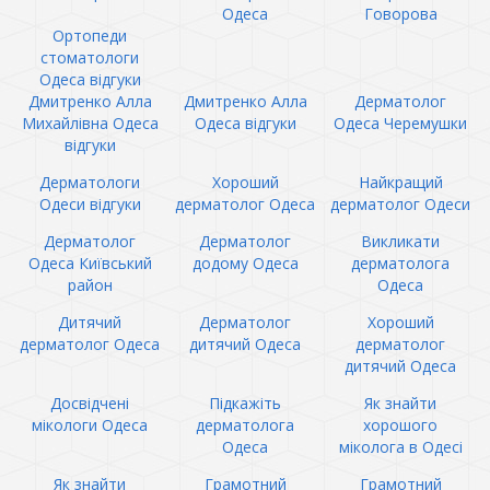
Одеса
Говорова
Ортопеди
стоматологи
Одеса відгуки
Дмитренко Алла
Дмитренко Алла
Дерматолог
Михайлівна Одеса
Одеса відгуки
Одеса Черемушки
відгуки
Дерматологи
Хороший
Найкращий
Одеси відгуки
дерматолог Одеса
дерматолог Одеси
Дерматолог
Дерматолог
Викликати
Одеса Київський
додому Одеса
дерматолога
район
Одеса
Дитячий
Дерматолог
Хороший
дерматолог Одеса
дитячий Одеса
дерматолог
дитячий Одеса
Досвідчені
Підкажіть
Як знайти
мікологи Одеса
дерматолога
хорошого
Одеса
міколога в Одесі
Як знайти
Грамотний
Грамотний