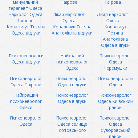
мануальний
Таїрове
Таїрова
терапевт Одеса
Нарколог Одеса
Лікар нарколог
Лікар нарколог
Таїрове
Одеса
Одеса
Ковальчук Тетяна
Ковальчук Тетяна
Ковальчук
Одеса відгуки
Анатоліївна відгуки
Тетяна
Анатоліївна
Одеса відгуки
Психоневрологи
Найкращий
Психоневролог
Одеси відгуки
психоневролог
Одеса
Одеса
Черемушки
Психоневролог
Психоневролог
Психоневрологи
Одеса Таїрове
Одеса відгуки
Одеси
Найкращий
Психоневролог
Психоневролог
психоневролог
Одеса відгуки
Одеса Київський
Одеси
район
Психоневролог
Психоневролог
Психоневролог
Одеса
Одеса селище
Одеса
Котовського
Суворовський
район