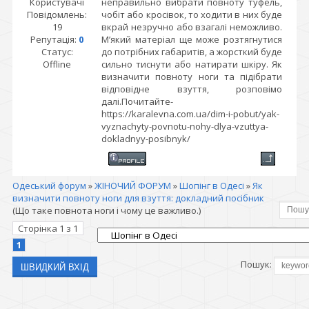
Користувачі
неправильно вибрати повноту туфель,
Повідомлень:
чобіт або кросівок, то ходити в них буде
19
вкрай незручно або взагалі неможливо.
Репутація:
0
М’який матеріал ще може розтягнутися
Статус:
до потрібних габаритів, а жорсткий буде
Offline
сильно тиснути або натирати шкіру. Як
визначити повноту ноги та підібрати
відповідне взуття, розповімо
далі.Почитайте-
https://karalevna.com.ua/dim-i-pobut/yak-
vyznachyty-povnotu-nohy-dlya-vzuttya-
dokladnyy-posibnyk/
Одеський форум
»
ЖІНОЧИЙ ФОРУМ
»
Шопінг в Одесі
»
Як
визначити повноту ноги для взуття: докладний посібник
(Що таке повнота ноги і чому це важливо.)
Сторінка
1
з
1
1
Пошук: