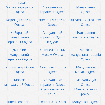
відгуки
Масаж недорого
Мануальний
Мануальник
Одеса
терапевт Одеса
Одеса
Корекція хребта
Лікування хребта
Лікування сколіозу
Одеса
Одеса
Одеса
Найкращий
Мануальний
Найкращий
мануальний
терапевт Одеса
масажист Одеси
терапевт Одеса
відгуки
Дитячий
Антицелюлітний
Масаж і
мануальний
масаж Одеса
мануальна терапія
терапевт Одеса
Одеса
Вправити хребець
Вправити хребет
Мануальний
Одеса
Одеса
масаж Одеса
Масаж
Мануальний
Мануальщик
мануальний Одеса
терапевт Одеса
Одеса
Суворовський
Малиновський
район
район
Кінезітерапевт
Остеопат Одеса
Мануаліст Одеса