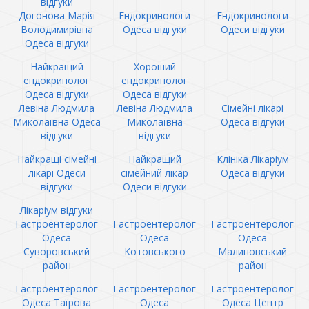
відгуки
Догонова Марія
Ендокринологи
Ендокринологи
Володимирівна
Одеса відгуки
Одеси відгуки
Одеса відгуки
Найкращий
Хороший
ендокринолог
ендокринолог
Одеса відгуки
Одеса відгуки
Левіна Людмила
Левіна Людмила
Сімейні лікарі
Миколаївна Одеса
Миколаївна
Одеса відгуки
відгуки
відгуки
Найкращі сімейні
Найкращий
Клініка Лікаріум
лікарі Одеси
сімейний лікар
Одеса відгуки
відгуки
Одеси відгуки
Лікаріум відгуки
Гастроентеролог
Гастроентеролог
Гастроентеролог
Одеса
Одеса
Одеса
Суворовський
Котовського
Малиновський
район
район
Гастроентеролог
Гастроентеролог
Гастроентеролог
Одеса Таїрова
Одеса
Одеса Центр