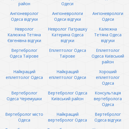
район
Одеси
Ангіоневролог
Ангіоневрологи
Ангіоневрологи
Одеса відгуки
Одеси відгуки
Одеси
Невролог
Невролог Патрашку
Калюжна
Калюжна Тетяна
Катерина Одеса
Тетяна Одеса
Євгенівна відгуки
відгуки
відгуки
Вертебролог
Епілептолог Одеса
Епілептолог
Одеса Таїрове
Таїрове
Одеса Київський
район
Найкращий
Найкращий
Хороший
епілептолог Одеса
епілептолог Одеси
епілептолог
Одеса
Вертебролог
Вертебролог Одеса
Консультація
Одеса Черемушки
Київський район
вертебролога
Одеса
Вертебролог місто
Найкращий
Вертебролог
Одеса
вертебролог Одеса
Одеса відгуки