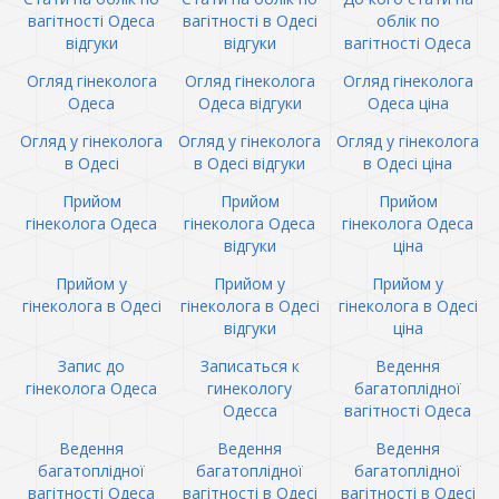
вагітності Одеса
вагітності в Одесі
облік по
відгуки
відгуки
вагітності Одеса
Огляд гінеколога
Огляд гінеколога
Огляд гінеколога
Одеса
Одеса відгуки
Одеса ціна
Огляд у гінеколога
Огляд у гінеколога
Огляд у гінеколога
в Одесі
в Одесі відгуки
в Одесі ціна
Прийом
Прийом
Прийом
гінеколога Одеса
гінеколога Одеса
гінеколога Одеса
відгуки
ціна
Прийом у
Прийом у
Прийом у
гінеколога в Одесі
гінеколога в Одесі
гінеколога в Одесі
відгуки
ціна
Запис до
Записаться к
Ведення
гінеколога Одеса
гинекологу
багатоплідної
Одесса
вагітності Одеса
Ведення
Ведення
Ведення
багатоплідної
багатоплідної
багатоплідної
вагітності Одеса
вагітності в Одесі
вагітності в Одесі