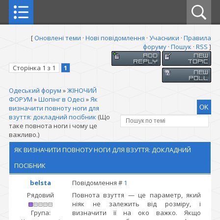
[
Оновлені теми
·
Нові повідомлення
·
Учасники
·
Правила
форуму
·
Пошук
·
RSS
]
Сторінка
1
з
1
1
Одеський форум
»
ЖІНОЧИЙ
ФОРУМ
»
Шопінг в Одесі
»
Як
визначити повноту ноги для
взуття: докладний посібник
(Що
таке повнота ноги і чому це
важливо.)
ЯК ВИЗНАЧИТИ ПОВНОТУ НОГИ ДЛЯ ВЗУТТЯ: ДОКЛАДНИЙ
ПОСІБНИК
belsta
Повідомлення #
1
Рядовий
Повнота взуття — це параметр, який
ніяк не залежить від розміру, і
Група:
визначити її на око важко. Якщо