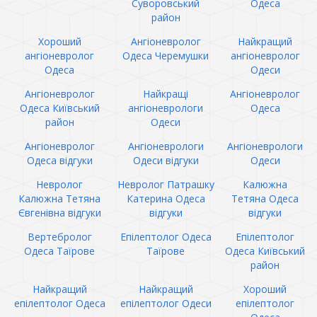
Суворовський
Одеса
район
Хороший
Ангіоневролог
Найкращий
ангіоневролог
Одеса Черемушки
ангіоневролог
Одеса
Одеси
Ангіоневролог
Найкращі
Ангіоневролог
Одеса Київський
ангіоневрологи
Одеса
район
Одеси
Ангіоневролог
Ангіоневрологи
Ангіоневрологи
Одеса відгуки
Одеси відгуки
Одеси
Невролог
Невролог Патрашку
Калюжна
Калюжна Тетяна
Катерина Одеса
Тетяна Одеса
Євгенівна відгуки
відгуки
відгуки
Вертебролог
Епілептолог Одеса
Епілептолог
Одеса Таїрове
Таїрове
Одеса Київський
район
Найкращий
Найкращий
Хороший
епілептолог Одеса
епілептолог Одеси
епілептолог