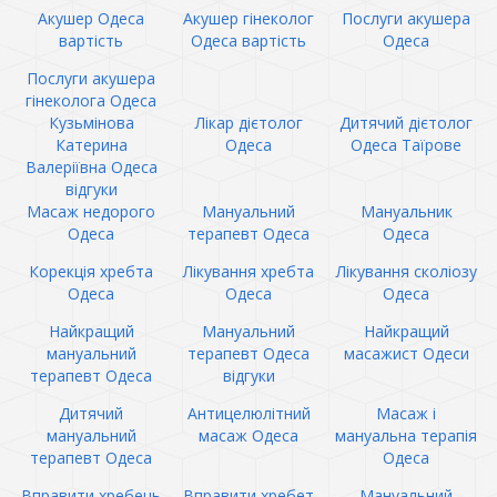
Акушер Одеса
Акушер гінеколог
Послуги акушера
вартість
Одеса вартість
Одеса
Послуги акушера
гінеколога Одеса
Кузьмінова
Лікар дієтолог
Дитячий дієтолог
Катерина
Одеса
Одеса Таїрове
Валеріївна Одеса
відгуки
Масаж недорого
Мануальний
Мануальник
Одеса
терапевт Одеса
Одеса
Корекція хребта
Лікування хребта
Лікування сколіозу
Одеса
Одеса
Одеса
Найкращий
Мануальний
Найкращий
мануальний
терапевт Одеса
масажист Одеси
терапевт Одеса
відгуки
Дитячий
Антицелюлітний
Масаж і
мануальний
масаж Одеса
мануальна терапія
терапевт Одеса
Одеса
Вправити хребець
Вправити хребет
Мануальний