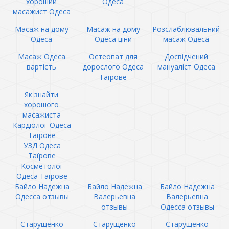
хороший
Одеса
масажист Одеса
Масаж на дому
Масаж на дому
Розслаблювальний
Одеса
Одеса ціни
масаж Одеса
Масаж Одеса
Остеопат для
Досвідчений
вартість
дорослого Одеса
мануаліст Одеса
Таїрове
Як знайти
хорошого
масажиста
Кардіолог Одеса
Таїрове
УЗД Одеса
Таїрове
Косметолог
Одеса Таїрове
Байло Надежна
Байло Надежна
Байло Надежна
Одесса отзывы
Валерьевна
Валерьевна
отзывы
Одесса отзывы
Старущенко
Старущенко
Старущенко