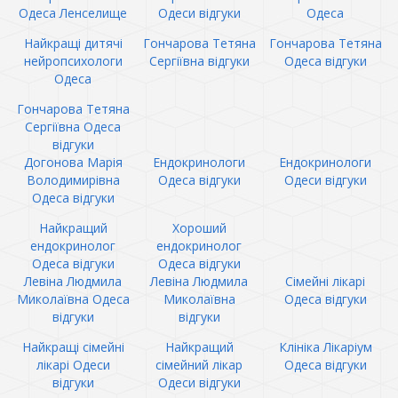
Одеса Ленселище
Одеси відгуки
Одеса
Найкращі дитячі
Гончарова Тетяна
Гончарова Тетяна
нейропсихологи
Сергіївна відгуки
Одеса відгуки
Одеса
Гончарова Тетяна
Сергіївна Одеса
відгуки
Догонова Марія
Ендокринологи
Ендокринологи
Володимирівна
Одеса відгуки
Одеси відгуки
Одеса відгуки
Найкращий
Хороший
ендокринолог
ендокринолог
Одеса відгуки
Одеса відгуки
Левіна Людмила
Левіна Людмила
Сімейні лікарі
Миколаївна Одеса
Миколаївна
Одеса відгуки
відгуки
відгуки
Найкращі сімейні
Найкращий
Клініка Лікаріум
лікарі Одеси
сімейний лікар
Одеса відгуки
відгуки
Одеси відгуки