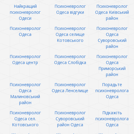
Найкращий
Психоневролог
Психоневролог
психоневролог
Одеса відгуки
Одеса Київський
Одеси
район
Психоневролог
Психоневролог
Психоневролог
Одеса
Одеса селище
Одеса
Котовського
Суворовський
район
Психоневролог
Психоневролог
Психоневролог
Одеса центр
Одеса Слобідка
Одеса
Приморський
район
Психоневролог
Психоневролог
Порадьте
Одеса
Одеса Ленселище
психоневролога
Малиновський
Одеса
район
Психоневролог
Психоневролог
Підкажіть
Одеса сел.
Суворовський
психоневролога
Котовського
район Одеса
Одеса