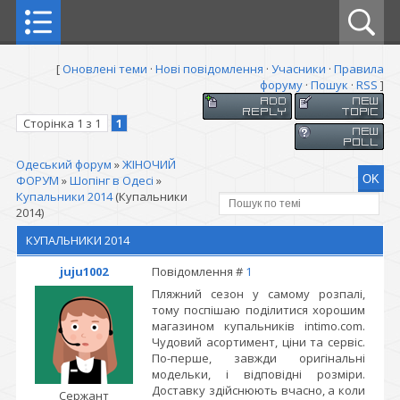
[
Оновлені теми
·
Нові повідомлення
·
Учасники
·
Правила
форуму
·
Пошук
·
RSS
]
Сторінка
1
з
1
1
Одеський форум
»
ЖІНОЧИЙ
ФОРУМ
»
Шопінг в Одесі
»
Купальники 2014
(Купальники
2014)
КУПАЛЬНИКИ 2014
juju1002
Повідомлення #
1
Пляжний сезон у самому розпалі,
тому поспішаю поділитися хорошим
магазином купальників intimo.com.
Чудовий асортимент, ціни та сервіс.
По-перше, завжди оригінальні
модельки, і відповідні розміри.
Доставку здійснюють вчасно, а коли
Сержант