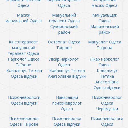
Одеса
Одеса
масаж Одеса
Масаж
Мануальний
Мануальщик
мануальний Одеса
терапевт Одеса
Одеса
Суворовський
Малиновський
район
район
Кінезітерапевт
Остеопат Одеса
Мануаліст Одеса
мануальний
Таїрове
Таїрова
терапевт Одеса
Нарколог Одеса
Лікар нарколог
Лікар нарколог
Таїрове
Одеса
Одеса
Ковальчук Тетяна
Ковальчук Тетяна
Ковальчук
Одеса відгуки
Анатоліївна відгуки
Тетяна
Анатоліївна
Одеса відгуки
Психоневрологи
Найкращий
Психоневролог
Одеси відгуки
психоневролог
Одеса
Одеса
Черемушки
Психоневролог
Психоневролог
Психоневрологи
Одеса Таїрове
Одеса відгуки
Одеси