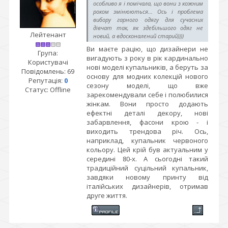
особливо я і помічала, що вони з кожним
роком змінюються... Ось і проблема
вибору гарного одягу для сучасних
дівчат так, як здебільшого одяг не
Лейтенант
новий, а вдосконалений старий))))
Ви маєте рацію, що дизайнери не
Група:
вигадують з року в рік кардинально
Користувачі
нові моделі купальників, а беруть за
Повідомлень:
69
основу для модних колекцій нового
Репутація:
0
сезону моделі, що вже
Статус:
Offline
зарекомендували себе і полюбилися
жінкам. Вони просто додають
ефектні деталі декору, нові
забарвлення, фасони крою - і
виходить трендова річ. Ось,
наприклад, купальник червоного
кольору. Цей крій був актуальним у
середині 80-х. А сьогодні такий
традиційний суцільний купальник,
завдяки новому принту від
італійських дизайнерів, отримав
друге життя.