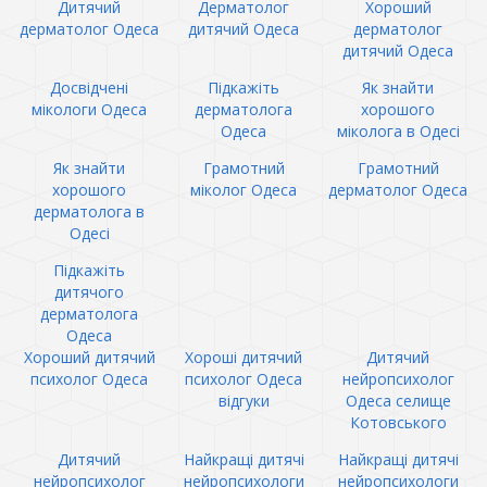
Дитячий
Дерматолог
Хороший
дерматолог Одеса
дитячий Одеса
дерматолог
дитячий Одеса
Досвідчені
Підкажіть
Як знайти
мікологи Одеса
дерматолога
хорошого
Одеса
міколога в Одесі
Як знайти
Грамотний
Грамотний
хорошого
міколог Одеса
дерматолог Одеса
дерматолога в
Одесі
Підкажіть
дитячого
дерматолога
Одеса
Хороший дитячий
Хороші дитячий
Дитячий
психолог Одеса
психолог Одеса
нейропсихолог
відгуки
Одеса селище
Котовського
Дитячий
Найкращі дитячі
Найкращі дитячі
нейропсихолог
нейропсихологи
нейропсихологи