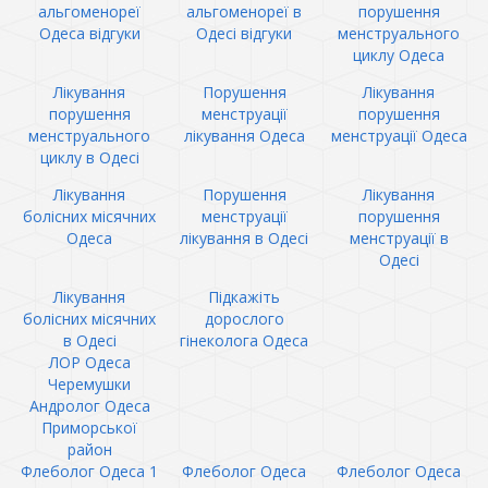
альгоменореї
альгоменореї в
порушення
Одеса відгуки
Одесі відгуки
менструального
циклу Одеса
Лікування
Порушення
Лікування
порушення
менструації
порушення
менструального
лікування Одеса
менструації Одеса
циклу в Одесі
Лікування
Порушення
Лікування
болісних місячних
менструації
порушення
Одеса
лікування в Одесі
менструації в
Одесі
Лікування
Підкажіть
болісних місячних
дорослого
в Одесі
гінеколога Одеса
ЛОР Одеса
Черемушки
Андролог Одеса
Приморської
район
Флеболог Одеса 1
Флеболог Одеса
Флеболог Одеса