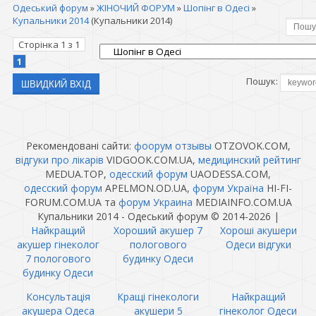
Одеський форум
»
ЖІНОЧИЙ ФОРУМ
»
Шопінг в Одесі
»
Купальники 2014
(Купальники 2014)
Сторінка
1
з
1
1
Пошук:
Рекомендовані сайти:
фоорум отзывы
OTZOVOK.COM,
відгуки про лікарів
VIDGOOK.COM.UA,
медицинский рейтинг
MEDUA.TOP,
одесский форум
UAODESSA.COM,
одесский форум
APELMON.OD.UA,
форум Україна
HI-FI-
FORUM.COM.UA та
форум Украина
MEDIAINFO.COM.UA
Купальники 2014 - Одеський форум © 2014-2026
|
Найкращий
Хороший акушер 7
Хороші акушери
акушер гінеколог
пологового
Одеси відгуки
7 пологового
будинку Одеси
будинку Одеси
Консультація
Кращі гінекологи
Найкращий
акушера Одеса
акушери 5
гінеколог Одеси