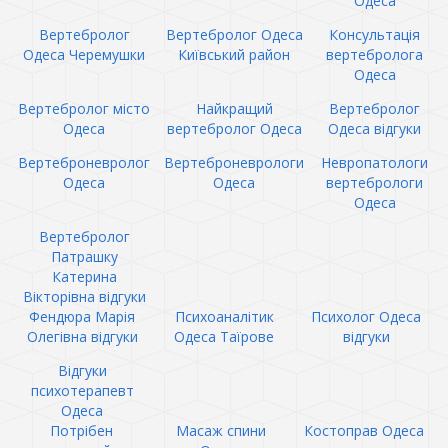
Одеса
Вертебролог
Вертебролог Одеса
Консультація
Одеса Черемушки
Київський район
вертебролога
Одеса
Вертебролог місто
Найкращий
Вертебролог
Одеса
вертебролог Одеса
Одеса відгуки
Вертеброневролог
Вертеброневрологи
Невропатологи
Одеса
Одеса
вертебрологи
Одеса
Вертебролог
Патрашку
Катерина
Вікторівна відгуки
Фендюра Марія
Психоаналітик
Психолог Одеса
Олегівна відгуки
Одеса Таїрове
відгуки
Відгуки
психотерапевт
Одеса
Потрібен
Масаж спини
Костоправ Одеса