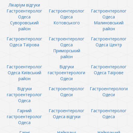
Лікаріум відгуки
Гастроентеролог
Гастроентеролог
Гастроентеролог
Одеса
Одеса
Одеса
Суворовський
Котовського
Малиновський
район
район
Гастроентеролог
Гастроентеролог
Гастроентеролог
Одеса Таїрова
Одеса
Одеса Центр
Приморський
район
Гастроентеролог
Відгуки
Гастроентеролог
Одеса Київський
гастроентерологи
Одеса Таїрове
район
Одеси
Відгуки
Гастроентеролог
Гастроентерологи
гастроентеролог
Одеси
Одеси
Одеса
Гарний
Гастроентеролог
Гастроентеролог
гастроентеролог
Одеса відгуки
Одеса
Одеса
Гарні
Найкращі
Найкращий