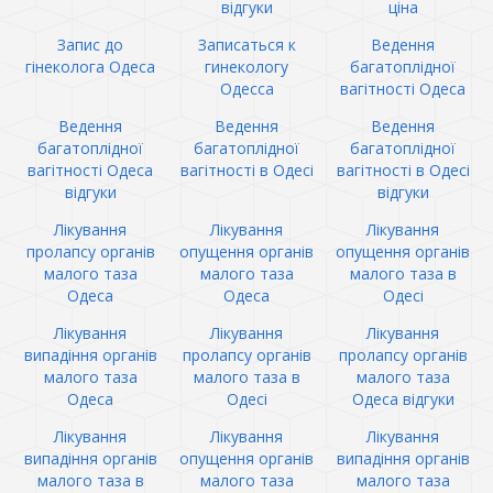
відгуки
ціна
Запис до
Записаться к
Ведення
гінеколога Одеса
гинекологу
багатоплідної
Одесса
вагітності Одеса
Ведення
Ведення
Ведення
багатоплідної
багатоплідної
багатоплідної
вагітності Одеса
вагітності в Одесі
вагітності в Одесі
відгуки
відгуки
Лікування
Лікування
Лікування
пролапсу органів
опущення органів
опущення органів
малого таза
малого таза
малого таза в
Одеса
Одеса
Одесі
Лікування
Лікування
Лікування
випадіння органів
пролапсу органів
пролапсу органів
малого таза
малого таза в
малого таза
Одеса
Одесі
Одеса відгуки
Лікування
Лікування
Лікування
випадіння органів
опущення органів
випадіння органів
малого таза в
малого таза
малого таза