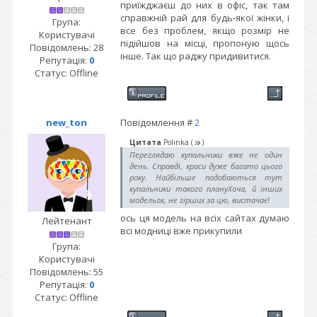
приїжджаєш до них в офіс, так там
справжній рай для будь-якої жінки, і
Група:
все без проблем, якщо розмір не
Користувачі
підійшов на місці, пропоную щось
Повідомлень:
28
інше. Так що раджу придивитися.
Репутація:
0
Статус:
Offline
new_ton
Повідомлення #
2
Цитата
Polinka
(
)
Переглядаю купальники вже не один
день. Справді, краси дуже багато цього
року. Найбільше подобаються тут
купальники такого плануХоча, й інших
модельок, не гірших за цю, вистачає!
ось ця модель на всіх сайтах думаю
Лейтенант
всі модниці вже прикупили
Група:
Користувачі
Повідомлень:
55
Репутація:
0
Статус:
Offline