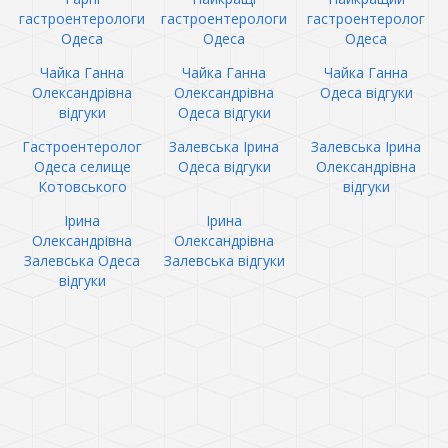
гастроентерологи
гастроентерологи
гастроентеролог
Одеса
Одеса
Одеса
Чайка Ганна
Чайка Ганна
Чайка Ганна
Олександрівна
Олександрівна
Одеса відгуки
відгуки
Одеса відгуки
Гастроентеролог
Залевська Ірина
Залевська Ірина
Одеса селище
Одеса відгуки
Олександрівна
Котовського
відгуки
Ірина
Ірина
Олександрівна
Олександрівна
Залевська Одеса
Залевська відгуки
відгуки