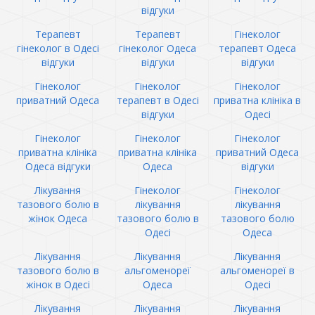
відгуки
Терапевт
Терапевт
Гінеколог
гінеколог в Одесі
гінеколог Одеса
терапевт Одеса
відгуки
відгуки
відгуки
Гінеколог
Гінеколог
Гінеколог
приватний Одеса
терапевт в Одесі
приватна клініка в
відгуки
Одесі
Гінеколог
Гінеколог
Гінеколог
приватна клініка
приватна клініка
приватний Одеса
Одеса відгуки
Одеса
відгуки
Лікування
Гінеколог
Гінеколог
тазового болю в
лікування
лікування
жінок Одеса
тазового болю в
тазового болю
Одесі
Одеса
Лікування
Лікування
Лікування
тазового болю в
альгоменореї
альгоменореї в
жінок в Одесі
Одеса
Одесі
Лікування
Лікування
Лікування