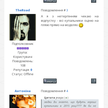
TheRoad
Повідомлення #
3
А я з нетерпінням чекаю на
відпустку - всі купальники оціню на
пляжі прямо на моделях
Підполковник
Група:
Користувачі
Повідомлень:
108
Репутація:
0
Статус:
Offline
Антоніна
Повідомлення #
4
Цитата
jevapa
(
)
звідки Ви знаєте, що будуть хороші
купальники в 2015 році???? Як би не