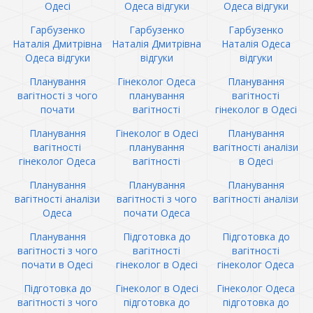
Одесі
Одеса відгуки
Одеса відгуки
Гарбузенко
Гарбузенко
Гарбузенко
Наталія Дмитрівна
Наталія Дмитрівна
Наталія Одеса
Одеса відгуки
відгуки
відгуки
Планування
Гінеколог Одеса
Планування
вагітності з чого
планування
вагітності
почати
вагітності
гінеколог в Одесі
Планування
Гінеколог в Одесі
Планування
вагітності
планування
вагітності аналізи
гінеколог Одеса
вагітності
в Одесі
Планування
Планування
Планування
вагітності аналізи
вагітності з чого
вагітності аналізи
Одеса
почати Одеса
Планування
Підготовка до
Підготовка до
вагітності з чого
вагітності
вагітності
почати в Одесі
гінеколог в Одесі
гінеколог Одеса
Підготовка до
Гінеколог в Одесі
Гінеколог Одеса
вагітності з чого
підготовка до
підготовка до