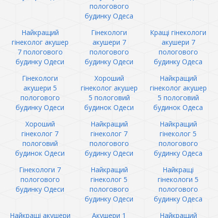
пологового
будинку Одеса
Найкращий
Гінекологи
Кращі гінекологи
гінеколог акушер
акушери 7
акушери 7
7 пологового
пологового
пологового
будинку Одеси
будинку Одеси
будинку Одеса
Гінекологи
Хороший
Найкращий
акушери 5
гінеколог акушер
гінеколог акушер
пологового
5 пологовий
5 пологовий
будинку Одеси
будинок Одеси
будинок Одеса
Хороший
Найкращий
Найкращий
гінеколог 7
гінеколог 7
гінеколог 5
пологовий
пологового
пологового
будинок Одеси
будинку Одеси
будинку Одеса
Гінекологи 7
Найкращий
Найкращі
пологового
гінеколог 5
гінекологи 5
будинку Одеси
пологового
пологового
будинку Одеси
будинку Одеса
Найкращі акушери
Акушери 1
Найкращий