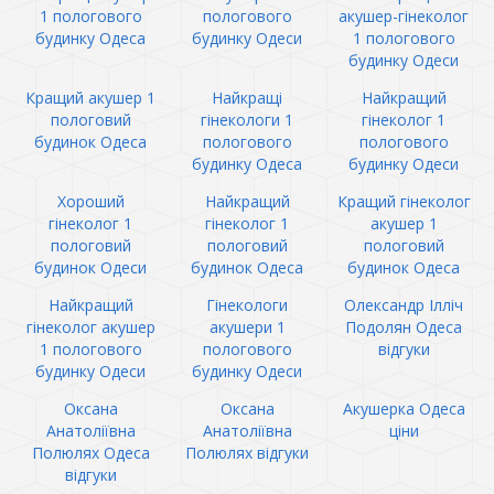
1 пологового
пологового
акушер-гінеколог
будинку Одеса
будинку Одеси
1 пологового
будинку Одеси
Кращий акушер 1
Найкращі
Найкращий
пологовий
гінекологи 1
гінеколог 1
будинок Одеса
пологового
пологового
будинку Одеса
будинку Одеси
Хороший
Найкращий
Кращий гінеколог
гінеколог 1
гінеколог 1
акушер 1
пологовий
пологовий
пологовий
будинок Одеси
будинок Одеса
будинок Одеса
Найкращий
Гінекологи
Олександр Ілліч
гінеколог акушер
акушери 1
Подолян Одеса
1 пологового
пологового
відгуки
будинку Одеси
будинку Одеси
Оксана
Оксана
Акушерка Одеса
Анатоліївна
Анатоліївна
ціни
Полюлях Одеса
Полюлях відгуки
відгуки