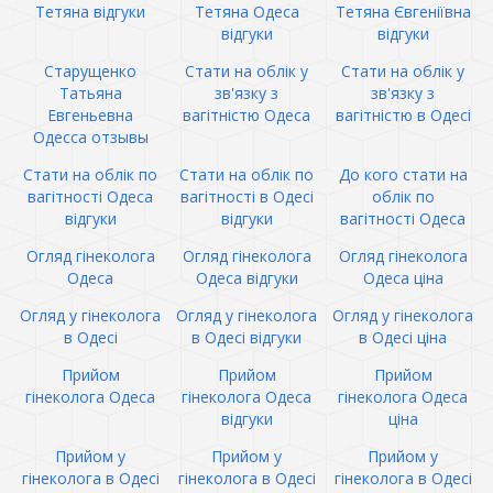
Тетяна відгуки
Тетяна Одеса
Тетяна Євгеніївна
відгуки
відгуки
Старущенко
Стати на облік у
Стати на облік у
Татьяна
зв'язку з
зв'язку з
Евгеньевна
вагітністю Одеса
вагітністю в Одесі
Одесса отзывы
Стати на облік по
Стати на облік по
До кого стати на
вагітності Одеса
вагітності в Одесі
облік по
відгуки
відгуки
вагітності Одеса
Огляд гінеколога
Огляд гінеколога
Огляд гінеколога
Одеса
Одеса відгуки
Одеса ціна
Огляд у гінеколога
Огляд у гінеколога
Огляд у гінеколога
в Одесі
в Одесі відгуки
в Одесі ціна
Прийом
Прийом
Прийом
гінеколога Одеса
гінеколога Одеса
гінеколога Одеса
відгуки
ціна
Прийом у
Прийом у
Прийом у
гінеколога в Одесі
гінеколога в Одесі
гінеколога в Одесі