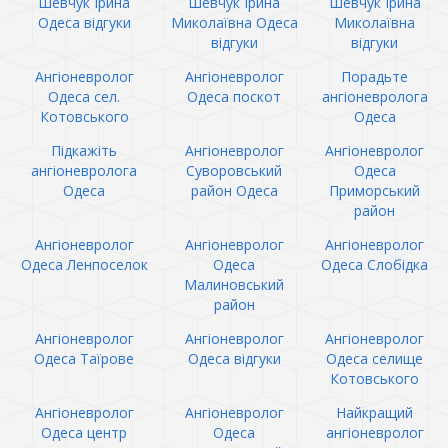
Шевчук Ірина
Шевчук Ірина
Шевчук Ірина
Одеса відгуки
Миколаївна Одеса
Миколаївна
відгуки
відгуки
Ангіоневролог
Ангіоневролог
Порадьте
Одеса сел.
Одеса поскот
ангіоневролога
Котовського
Одеса
Підкажіть
Ангіоневролог
Ангіоневролог
ангіоневролога
Суворовський
Одеса
Одеса
район Одеса
Приморський
район
Ангіоневролог
Ангіоневролог
Ангіоневролог
Одеса Ленпоселок
Одеса
Одеса Слобідка
Малиновський
район
Ангіоневролог
Ангіоневролог
Ангіоневролог
Одеса Таїрове
Одеса відгуки
Одеса селище
Котовського
Ангіоневролог
Ангіоневролог
Найкращий
Одеса центр
Одеса
ангіоневролог