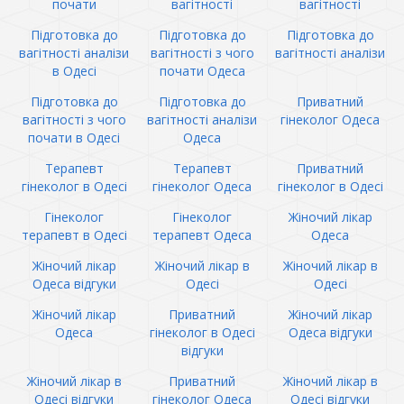
почати
вагітності
вагітності
Підготовка до
Підготовка до
Підготовка до
вагітності аналізи
вагітності з чого
вагітності аналізи
в Одесі
почати Одеса
Підготовка до
Підготовка до
Приватний
вагітності з чого
вагітності аналізи
гінеколог Одеса
почати в Одесі
Одеса
Терапевт
Терапевт
Приватний
гінеколог в Одесі
гінеколог Одеса
гінеколог в Одесі
Гінеколог
Гінеколог
Жіночий лікар
терапевт в Одесі
терапевт Одеса
Одеса
Жіночий лікар
Жіночий лікар в
Жіночий лікар в
Одеса відгуки
Одесі
Одесі
Жіночий лікар
Приватний
Жіночий лікар
Одеса
гінеколог в Одесі
Одеса відгуки
відгуки
Жіночий лікар в
Приватний
Жіночий лікар в
Одесі відгуки
гінеколог Одеса
Одесі відгуки