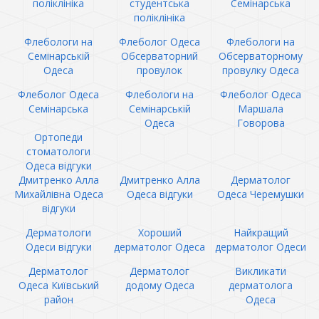
поліклініка
студентська
Семінарська
поліклініка
Флебологи на
Флеболог Одеса
Флебологи на
Семінарській
Обсерваторний
Обсерваторному
Одеса
провулок
провулку Одеса
Флеболог Одеса
Флебологи на
Флеболог Одеса
Семінарська
Семінарській
Маршала
Одеса
Говорова
Ортопеди
стоматологи
Одеса відгуки
Дмитренко Алла
Дмитренко Алла
Дерматолог
Михайлівна Одеса
Одеса відгуки
Одеса Черемушки
відгуки
Дерматологи
Хороший
Найкращий
Одеси відгуки
дерматолог Одеса
дерматолог Одеси
Дерматолог
Дерматолог
Викликати
Одеса Київський
додому Одеса
дерматолога
район
Одеса