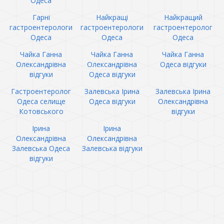
Одеса
Гарні
Найкращі
Найкращий
гастроентерологи
гастроентерологи
гастроентеролог
Одеса
Одеса
Одеса
Чайка Ганна
Чайка Ганна
Чайка Ганна
Олександрівна
Олександрівна
Одеса відгуки
відгуки
Одеса відгуки
Гастроентеролог
Залевська Ірина
Залевська Ірина
Одеса селище
Одеса відгуки
Олександрівна
Котовського
відгуки
Ірина
Ірина
Олександрівна
Олександрівна
Залевська Одеса
Залевська відгуки
відгуки