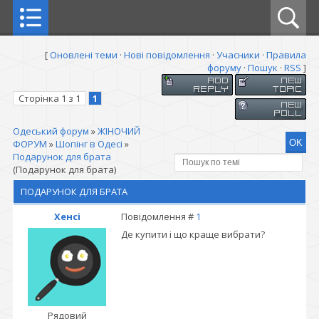
[
Оновлені теми
·
Нові повідомлення
·
Учасники
·
Правила
форуму
·
Пошук
·
RSS
]
Сторінка
1
з
1
1
Одеський форум
»
ЖІНОЧИЙ
ФОРУМ
»
Шопінг в Одесі
»
Подарунок для брата
(Подарунок для брата)
ПОДАРУНОК ДЛЯ БРАТА
Хенсі
Повідомлення #
1
Де купити і що краще вибрати?
Рядовий