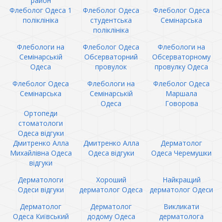
район
Флеболог Одеса 1
Флеболог Одеса
Флеболог Одеса
поліклініка
студентська
Семінарська
поліклініка
Флебологи на
Флеболог Одеса
Флебологи на
Семінарській
Обсерваторний
Обсерваторному
Одеса
провулок
провулку Одеса
Флеболог Одеса
Флебологи на
Флеболог Одеса
Семінарська
Семінарській
Маршала
Одеса
Говорова
Ортопеди
стоматологи
Одеса відгуки
Дмитренко Алла
Дмитренко Алла
Дерматолог
Михайлівна Одеса
Одеса відгуки
Одеса Черемушки
відгуки
Дерматологи
Хороший
Найкращий
Одеси відгуки
дерматолог Одеса
дерматолог Одеси
Дерматолог
Дерматолог
Викликати
Одеса Київський
додому Одеса
дерматолога