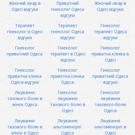
Жіночий лікар в
Приватний
Жіночий лікар в
Одесі відгуки
гінеколог Одеса
Одесі відгуки
відгуки
Терапевт
Терапевт
Гінеколог
гінеколог в Одесі
гінеколог Одеса
терапевт Одеса
відгуки
відгуки
відгуки
Гінеколог
Гінеколог
Гінеколог
приватний Одеса
терапевт в Одесі
приватна клініка в
відгуки
Одесі
Гінеколог
Гінеколог
Гінеколог
приватна клініка
приватна клініка
приватний Одеса
Одеса відгуки
Одеса
відгуки
Лікування
Гінеколог
Гінеколог
тазового болю в
лікування
лікування
жінок Одеса
тазового болю в
тазового болю
Одесі
Одеса
Лікування
Лікування
Лікування
тазового болю в
альгоменореї
альгоменореї в
жінок в Одесі
Одеса
Одесі