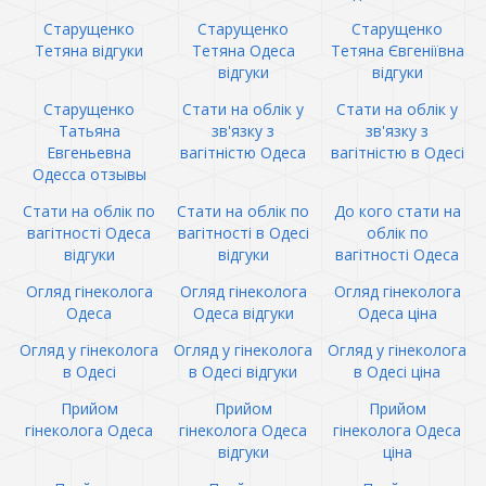
Старущенко
Старущенко
Старущенко
Тетяна відгуки
Тетяна Одеса
Тетяна Євгеніївна
відгуки
відгуки
Старущенко
Стати на облік у
Стати на облік у
Татьяна
зв'язку з
зв'язку з
Евгеньевна
вагітністю Одеса
вагітністю в Одесі
Одесса отзывы
Стати на облік по
Стати на облік по
До кого стати на
вагітності Одеса
вагітності в Одесі
облік по
відгуки
відгуки
вагітності Одеса
Огляд гінеколога
Огляд гінеколога
Огляд гінеколога
Одеса
Одеса відгуки
Одеса ціна
Огляд у гінеколога
Огляд у гінеколога
Огляд у гінеколога
в Одесі
в Одесі відгуки
в Одесі ціна
Прийом
Прийом
Прийом
гінеколога Одеса
гінеколога Одеса
гінеколога Одеса
відгуки
ціна