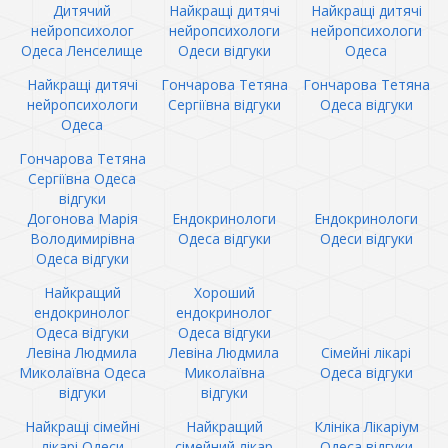
Дитячий
Найкращі дитячі
Найкращі дитячі
нейропсихолог
нейропсихологи
нейропсихологи
Одеса Ленселище
Одеси відгуки
Одеса
Найкращі дитячі
Гончарова Тетяна
Гончарова Тетяна
нейропсихологи
Сергіївна відгуки
Одеса відгуки
Одеса
Гончарова Тетяна
Сергіївна Одеса
відгуки
Догонова Марія
Ендокринологи
Ендокринологи
Володимирівна
Одеса відгуки
Одеси відгуки
Одеса відгуки
Найкращий
Хороший
ендокринолог
ендокринолог
Одеса відгуки
Одеса відгуки
Левіна Людмила
Левіна Людмила
Сімейні лікарі
Миколаївна Одеса
Миколаївна
Одеса відгуки
відгуки
відгуки
Найкращі сімейні
Найкращий
Клініка Лікаріум
лікарі Одеси
сімейний лікар
Одеса відгуки