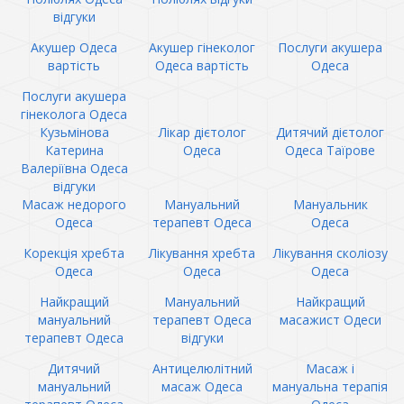
відгуки
Акушер Одеса
Акушер гінеколог
Послуги акушера
вартість
Одеса вартість
Одеса
Послуги акушера
гінеколога Одеса
Кузьмінова
Лікар дієтолог
Дитячий дієтолог
Катерина
Одеса
Одеса Таїрове
Валеріївна Одеса
відгуки
Масаж недорого
Мануальний
Мануальник
Одеса
терапевт Одеса
Одеса
Корекція хребта
Лікування хребта
Лікування сколіозу
Одеса
Одеса
Одеса
Найкращий
Мануальний
Найкращий
мануальний
терапевт Одеса
масажист Одеси
терапевт Одеса
відгуки
Дитячий
Антицелюлітний
Масаж і
мануальний
масаж Одеса
мануальна терапія