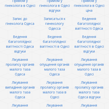
Прийом у
Прийом у
Прийом у
гінеколога в Одесі
гінеколога в Одесі
гінеколога в Одесі
відгуки
ціна
Запис до
Записаться к
Ведення
гінеколога Одеса
гинекологу
багатоплідної
Одесса
вагітності Одеса
Ведення
Ведення
Ведення
багатоплідної
багатоплідної
багатоплідної
вагітності Одеса
вагітності в Одесі
вагітності в Одесі
відгуки
відгуки
Лікування
Лікування
Лікування
пролапсу органів
опущення органів
опущення органів
малого таза
малого таза
малого таза в
Одеса
Одеса
Одесі
Лікування
Лікування
Лікування
випадіння органів
пролапсу органів
пролапсу органів
малого таза
малого таза в
малого таза
Одеса
Одесі
Одеса відгуки
Лікування
Лікування
Лікування