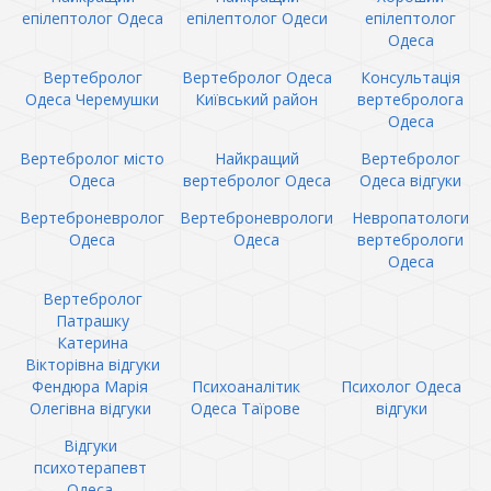
епілептолог Одеса
епілептолог Одеси
епілептолог
Одеса
Вертебролог
Вертебролог Одеса
Консультація
Одеса Черемушки
Київський район
вертебролога
Одеса
Вертебролог місто
Найкращий
Вертебролог
Одеса
вертебролог Одеса
Одеса відгуки
Вертеброневролог
Вертеброневрологи
Невропатологи
Одеса
Одеса
вертебрологи
Одеса
Вертебролог
Патрашку
Катерина
Вікторівна відгуки
Фендюра Марія
Психоаналітик
Психолог Одеса
Олегівна відгуки
Одеса Таїрове
відгуки
Відгуки
психотерапевт
Одеса