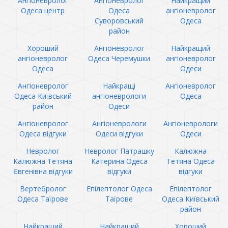
Ангіоневролог
Ангіоневролог
Найкращий
Одеса центр
Одеса
ангіоневролог
Суворовський
Одеса
район
Хороший
Ангіоневролог
Найкращий
ангіоневролог
Одеса Черемушки
ангіоневролог
Одеса
Одеси
Ангіоневролог
Найкращі
Ангіоневролог
Одеса Київський
ангіоневрологи
Одеса
район
Одеси
Ангіоневролог
Ангіоневрологи
Ангіоневрологи
Одеса відгуки
Одеси відгуки
Одеси
Невролог
Невролог Патрашку
Калюжна
Калюжна Тетяна
Катерина Одеса
Тетяна Одеса
Євгенівна відгуки
відгуки
відгуки
Вертебролог
Епілептолог Одеса
Епілептолог
Одеса Таїрове
Таїрове
Одеса Київський
район
Найкращий
Найкращий
Хороший