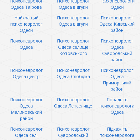
Психоневролог
Психоневролог
Психоневрологи
Одеса Таїрове
Одеса відгуки
Одеси
Найкращий
Психоневролог
Психоневролог
психоневролог
Одеса відгуки
Одеса Київський
Одеси
район
Психоневролог
Психоневролог
Психоневролог
Одеса
Одеса селище
Одеса
Котовського
Суворовський
район
Психоневролог
Психоневролог
Психоневролог
Одеса центр
Одеса Слобідка
Одеса
Приморський
район
Психоневролог
Психоневролог
Порадьте
Одеса
Одеса Ленселище
психоневролога
Малиновський
Одеса
район
Психоневролог
Психоневролог
Підкажіть
Одеса сел.
Суворовський
психоневролога