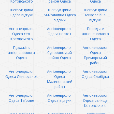
Котовського
район Одеса
Одеса
Шевчук Ірина
Шевчук Ірина
Шевчук Ірина
Одеса відгуки
Миколаївна Одеса
Миколаївна
відгуки
відгуки
Ангіоневролог
Ангіоневролог
Порадьте
Одеса сел.
Одеса поскот
ангіоневролога
Котовського
Одеса
Підкажіть
Ангіоневролог
Ангіоневролог
ангіоневролога
Суворовський
Одеса
Одеса
район Одеса
Приморський
район
Ангіоневролог
Ангіоневролог
Ангіоневролог
Одеса Ленпоселок
Одеса
Одеса Слобідка
Малиновський
район
Ангіоневролог
Ангіоневролог
Ангіоневролог
Одеса Таїрове
Одеса відгуки
Одеса селище
Котовського