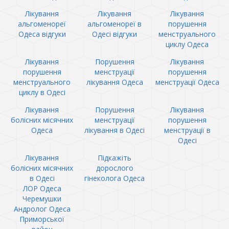
Лікування
Лікування
Лікування
альгоменореї
альгоменореї в
порушення
Одеса відгуки
Одесі відгуки
менструального
циклу Одеса
Лікування
Порушення
Лікування
порушення
менструації
порушення
менструального
лікування Одеса
менструації Одеса
циклу в Одесі
Лікування
Порушення
Лікування
болісних місячних
менструації
порушення
Одеса
лікування в Одесі
менструації в
Одесі
Лікування
Підкажіть
болісних місячних
дорослого
в Одесі
гінеколога Одеса
ЛОР Одеса
Черемушки
Андролог Одеса
Приморської