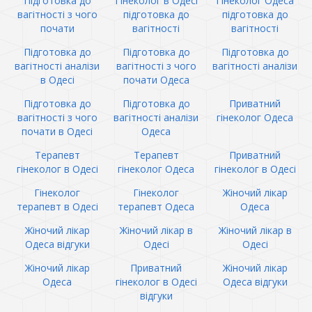
Підготовка до
Гінеколог в Одесі
Гінеколог Одеса
вагітності з чого
підготовка до
підготовка до
почати
вагітності
вагітності
Підготовка до
Підготовка до
Підготовка до
вагітності аналізи
вагітності з чого
вагітності аналізи
в Одесі
почати Одеса
Підготовка до
Підготовка до
Приватний
вагітності з чого
вагітності аналізи
гінеколог Одеса
почати в Одесі
Одеса
Терапевт
Терапевт
Приватний
гінеколог в Одесі
гінеколог Одеса
гінеколог в Одесі
Гінеколог
Гінеколог
Жіночий лікар
терапевт в Одесі
терапевт Одеса
Одеса
Жіночий лікар
Жіночий лікар в
Жіночий лікар в
Одеса відгуки
Одесі
Одесі
Жіночий лікар
Приватний
Жіночий лікар
Одеса
гінеколог в Одесі
Одеса відгуки
відгуки