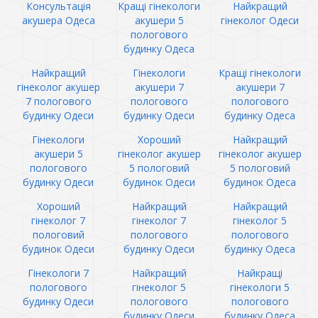
Консультація
Кращі гінекологи
Найкращий
акушера Одеса
акушери 5
гінеколог Одеси
пологового
будинку Одеса
Найкращий
Гінекологи
Кращі гінекологи
гінеколог акушер
акушери 7
акушери 7
7 пологового
пологового
пологового
будинку Одеси
будинку Одеси
будинку Одеса
Гінекологи
Хороший
Найкращий
акушери 5
гінеколог акушер
гінеколог акушер
пологового
5 пологовий
5 пологовий
будинку Одеси
будинок Одеси
будинок Одеса
Хороший
Найкращий
Найкращий
гінеколог 7
гінеколог 7
гінеколог 5
пологовий
пологового
пологового
будинок Одеси
будинку Одеси
будинку Одеса
Гінекологи 7
Найкращий
Найкращі
пологового
гінеколог 5
гінекологи 5
будинку Одеси
пологового
пологового
будинку Одеси
будинку Одеса