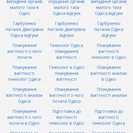
випадіння органів
опущення органів
випадіння органів
малого таза в
малого таза
малого таза
Одесі
Одеса відгуки
Одеса відгуки
Гарбузенко
Гарбузенко
Гарбузенко
Наталія Дмитрівна
Наталія Дмитрівна
Наталія Одеса
Одеса відгуки
відгуки
відгуки
Планування
Гінеколог Одеса
Планування
вагітності з чого
планування
вагітності
почати
вагітності
гінеколог в Одесі
Планування
Гінеколог в Одесі
Планування
вагітності
планування
вагітності аналізи
гінеколог Одеса
вагітності
в Одесі
Планування
Планування
Планування
вагітності аналізи
вагітності з чого
вагітності аналізи
Одеса
почати Одеса
Планування
Підготовка до
Підготовка до
вагітності з чого
вагітності
вагітності
почати в Одесі
гінеколог в Одесі
гінеколог Одеса