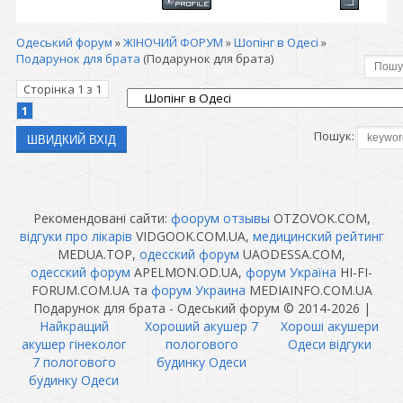
Одеський форум
»
ЖІНОЧИЙ ФОРУМ
»
Шопінг в Одесі
»
Подарунок для брата
(Подарунок для брата)
Сторінка
1
з
1
1
Пошук:
Рекомендовані сайти:
фоорум отзывы
OTZOVOK.COM,
відгуки про лікарів
VIDGOOK.COM.UA,
медицинский рейтинг
MEDUA.TOP,
одесский форум
UAODESSA.COM,
одесский форум
APELMON.OD.UA,
форум Україна
HI-FI-
FORUM.COM.UA та
форум Украина
MEDIAINFO.COM.UA
Подарунок для брата - Одеський форум © 2014-2026
|
Найкращий
Хороший акушер 7
Хороші акушери
акушер гінеколог
пологового
Одеси відгуки
7 пологового
будинку Одеси
будинку Одеси