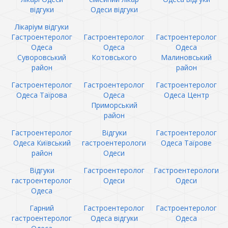
відгуки
Одеси відгуки
Лікаріум відгуки
Гастроентеролог
Гастроентеролог
Гастроентеролог
Одеса
Одеса
Одеса
Суворовський
Котовського
Малиновський
район
район
Гастроентеролог
Гастроентеролог
Гастроентеролог
Одеса Таїрова
Одеса
Одеса Центр
Приморський
район
Гастроентеролог
Відгуки
Гастроентеролог
Одеса Київський
гастроентерологи
Одеса Таїрове
район
Одеси
Відгуки
Гастроентеролог
Гастроентерологи
гастроентеролог
Одеси
Одеси
Одеса
Гарний
Гастроентеролог
Гастроентеролог
гастроентеролог
Одеса відгуки
Одеса