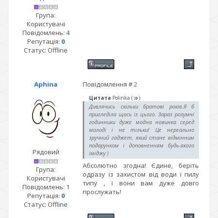
Група:
Користувачі
Повідомлень:
4
Репутація:
0
Статус:
Offline
Aphina
Повідомлення #
2
Цитата
Polinka
(
)
Дивлячись скільки братові років.Я б
пригледіла щось із цього. Зараз розумні
годинники дуже модна новинка серед
молоді і не тільки! Це нереально
зручний гаджет, який стане відмінним
подарунком і доповненням будь-якого
Рядовий
іміджу )
Абсолютно згодна! Єдине, беріть
Група:
одразу із захистом від води і пилу
Користувачі
типу , і вони вам дуже довго
Повідомлень:
1
прослужать!
Репутація:
0
Статус:
Offline