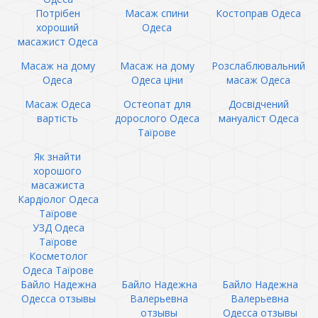
Потрібен
Масаж спини
Костоправ Одеса
хороший
Одеса
масажист Одеса
Масаж на дому
Масаж на дому
Розслаблювальний
Одеса
Одеса ціни
масаж Одеса
Масаж Одеса
Остеопат для
Досвідчений
вартість
дорослого Одеса
мануаліст Одеса
Таїрове
Як знайти
хорошого
масажиста
Кардіолог Одеса
Таїрове
УЗД Одеса
Таїрове
Косметолог
Одеса Таїрове
Байло Надежна
Байло Надежна
Байло Надежна
Одесса отзывы
Валерьевна
Валерьевна
отзывы
Одесса отзывы