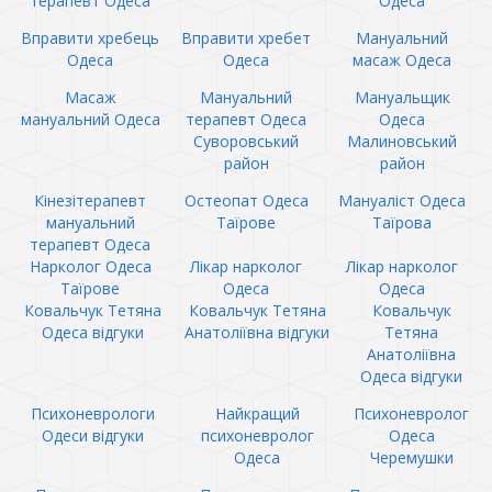
терапевт Одеса
Одеса
Вправити хребець
Вправити хребет
Мануальний
Одеса
Одеса
масаж Одеса
Масаж
Мануальний
Мануальщик
мануальний Одеса
терапевт Одеса
Одеса
Суворовський
Малиновський
район
район
Кінезітерапевт
Остеопат Одеса
Мануаліст Одеса
мануальний
Таїрове
Таїрова
терапевт Одеса
Нарколог Одеса
Лікар нарколог
Лікар нарколог
Таїрове
Одеса
Одеса
Ковальчук Тетяна
Ковальчук Тетяна
Ковальчук
Одеса відгуки
Анатоліївна відгуки
Тетяна
Анатоліївна
Одеса відгуки
Психоневрологи
Найкращий
Психоневролог
Одеси відгуки
психоневролог
Одеса
Одеса
Черемушки