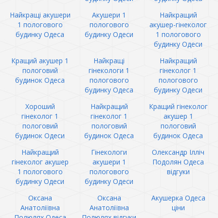
Найкращі акушери
Акушери 1
Найкращий
1 пологового
пологового
акушер-гінеколог
будинку Одеса
будинку Одеси
1 пологового
будинку Одеси
Кращий акушер 1
Найкращі
Найкращий
пологовий
гінекологи 1
гінеколог 1
будинок Одеса
пологового
пологового
будинку Одеса
будинку Одеси
Хороший
Найкращий
Кращий гінеколог
гінеколог 1
гінеколог 1
акушер 1
пологовий
пологовий
пологовий
будинок Одеси
будинок Одеса
будинок Одеса
Найкращий
Гінекологи
Олександр Ілліч
гінеколог акушер
акушери 1
Подолян Одеса
1 пологового
пологового
відгуки
будинку Одеси
будинку Одеси
Оксана
Оксана
Акушерка Одеса
Анатоліївна
Анатоліївна
ціни
Полюлях Одеса
Полюлях відгуки