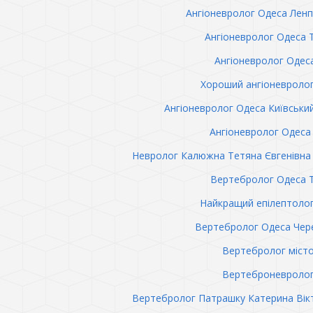
Ангіоневролог Одеса Лен
Ангіоневролог Одеса 
Ангіоневролог Одес
Хороший ангіоневроло
Ангіоневролог Одеса Київськи
Ангіоневролог Одеса 
Невролог Калюжна Тетяна Євгенівна 
Вертебролог Одеса 
Найкращий епілептоло
Вертебролог Одеса Чер
Вертебролог міст
Вертеброневролог
Вертебролог Патрашку Катерина Вік