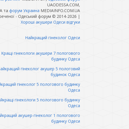
UAODESSA.COM,
A та
форум Украина
MEDIAINFO.COM.UA
реченої - Одеський форум © 2014-2026
|
Хороші акушери Одеси відгуки
Найкращий гінеколог Одеси
Кращі гінекологи акушери 7 пологового
будинку Одеса
айкращий гінеколог акушер 5 пологовий
будинок Одеса
кращий гінеколог 5 пологового будинку
Одеса
йкращі гінекологи 5 пологового будинку
Одеса
йкращий акушер-гінеколог 1 пологового
будинку Одеси