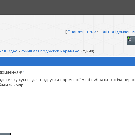
[
Оновлені теми
·
Нові повідомленн
г в Одесі
»
сукня для подружки нареченої
(сукня)
домлення #
1
дьте яку сукню для подружки нареченої мені вибрати, хотіла черво
лений колір