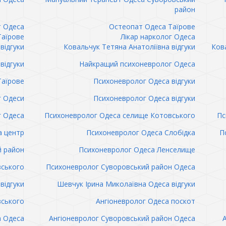
район
т Одеса
Остеопат Одеса Таїрове
Таїрове
Лікар нарколог Одеса
відгуки
Ковальчук Тетяна Анатоліївна відгуки
Кова
відгуки
Найкращий психоневролог Одеса
Таїрове
Психоневролог Одеса відгуки
 Одеси
Психоневролог Одеса відгуки
 Одеса
Психоневролог Одеса селище Котовського
Пс
а центр
Психоневролог Одеса Слобідка
П
й район
Психоневролог Одеса Ленселище
вського
Психоневролог Суворовський район Одеса
відгуки
Шевчук Ірина Миколаївна Одеса відгуки
вського
Ангіоневролог Одеса поскот
а Одеса
Ангіоневролог Суворовський район Одеса