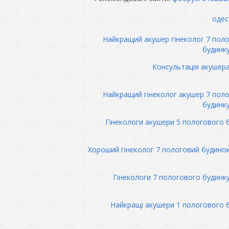
одес
Найкращий акушер гінеколог 7 пол
будинк
Консультація акушер
Найкращий гінеколог акушер 7 пол
будинк
Гінекологи акушери 5 пологового 
Хороший гінеколог 7 пологовий будино
Гінекологи 7 пологового будинк
Найкращі акушери 1 пологового 