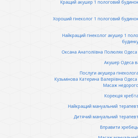
Кращий акушер 1 пологовий будино
Хороший гінеколог 1 пологовий будино
Найкращий гінеколог акушер 1 пол
будинк
Оксана Анатоліївна Полюлях Одеса 
Акушер Одеса в
Послуги акушера гінеколог
Кузьмінова Катерина Валеріївна Одеса 
Масаж недорого
Корекція хребт
Найкращий мануальний терапев
Дитячий мануальний терапев
Вправити хребец
Масаж мануальний