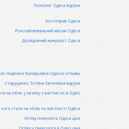
Психолог Одеса відгуки
Костоправ Одеса
Розслаблювальний масаж Одеса
Досвідчений мануаліст Одеса
ло Надежна Валерьевна Одесса отзывы
Старущенко Тетяна Євгеніївна відгуки
ти на облік у зв'язку з вагітністю в Одесі
 кого стати на облік по вагітності Одеса
Огляд гінеколога Одеса ціна
Огляд у гінеколога в Одесі ціна