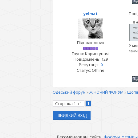
yelmat
Пові
Ци
те
по
мож
Підполковник
У ме
ганч
Група: Користувачі
Повідомлень:
129
Репутація:
0
Статус:
Offline
Одеський форум
»
ЖІНОЧИЙ ФОРУМ
»
Шопін
Сторінка
1
з
1
1
Рекомендовані сайти:
фоорум отзывы