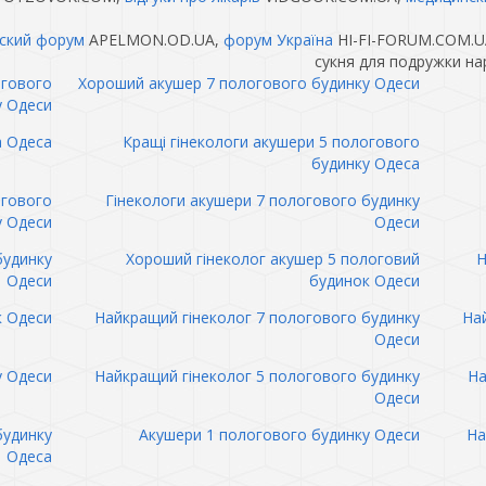
ский форум
APELMON.OD.UA,
форум Україна
HI-FI-FORUM.COM.U
сукня для подружки на
огового
Хороший акушер 7 пологового будинку Одеси
у Одеси
а Одеса
Кращі гінекологи акушери 5 пологового
будинку Одеса
огового
Гінекологи акушери 7 пологового будинку
у Одеси
Одеси
будинку
Хороший гінеколог акушер 5 пологовий
Н
Одеси
будинок Одеси
к Одеси
Найкращий гінеколог 7 пологового будинку
Най
Одеси
у Одеси
Найкращий гінеколог 5 пологового будинку
На
Одеси
будинку
Акушери 1 пологового будинку Одеси
На
Одеса