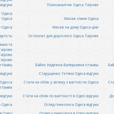
відгуки
Психоаналітик Одеса Таїрове
т Одеса
т Одеса
Масаж спини Одеса
 Одеса
Масаж на дому Одеса ціни
артість
Остеопат для дорослого Одеса Таїрове
сажиста
Таїрове
Таїрове
Таїрове
отзывы
Байло Надежна Валерьевна отзывы
Бай
відгуки
Старущенко Тетяна Одеса відгуки
 Одесса
Стати на облік у зв'язку з вагітністю Одеса
Ста
отзывы
відгуки
Стати на облік по вагітності в Одесі відгуки
До
а Одеса
Огляд гінеколога Одеса відгуки
в Одесі
Огляд у гінеколога в Одесі відгуки