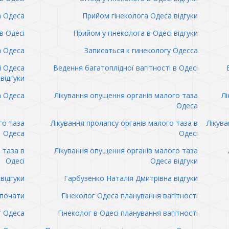
а Одеса
Прийом гінеколога Одеса відгуки
в Одесі
Прийом у гінеколога в Одесі відгуки
а Одеса
Записаться к гинекологу Одесса
і Одеса
Ведення багатоплідної вагітності в Одесі
відгуки
а Одеса
Лікування опущення органів малого таза
Лі
Одеса
го таза
Лікування пролапсу органів малого таза в
Лікува
Одеса
Одесі
 таза в
Лікування опущення органів малого таза
Одесі
Одеса відгуки
відгуки
Гарбузенко Наталія Дмитрівна відгуки
 почати
Гінеколог Одеса планування вагітності
г Одеса
Гінеколог в Одесі планування вагітності