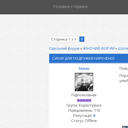
Головна сторінка
Сторінка
1
з
1
1
Одеський форум
»
ЖІНОЧИЙ ФОРУМ
»
Шопін
СУКНЯ ДЛЯ ПОДРУЖКИ НАРЕЧЕНОЇ
Uuuu
Пові
Пора
улюб
Підполковник
Група: Користувачі
Повідомлень:
110
Репутація:
0
Статус:
Offline