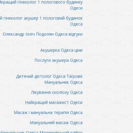
кращий гінеколог 1 пологового будинку
Одеси
 гінеколог акушер 1 пологовий будинок
Одеса
Олександр Ілліч Подолян Одеса відгуки
Акушерка Одеса ціни
Послуги акушера Одеса
Дитячий дієтолог Одеса Таїрове
Мануальник Одеса
Лікування сколіозу Одеса
Найкращий масажист Одеси
Масаж і мануальна терапія Одеса
Мануальний масаж Одеса
Мануальщик Одеса Малиновський район