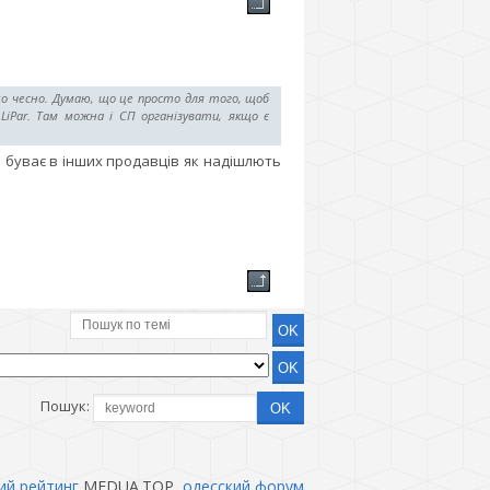
що чесно. Думаю, що це просто для того, щоб
LiPar. Там можна і СП організувати, якщо є
то буває в інших продавців як надішлють
Пошук:
ий рейтинг
MEDUA.TOP,
одесский форум