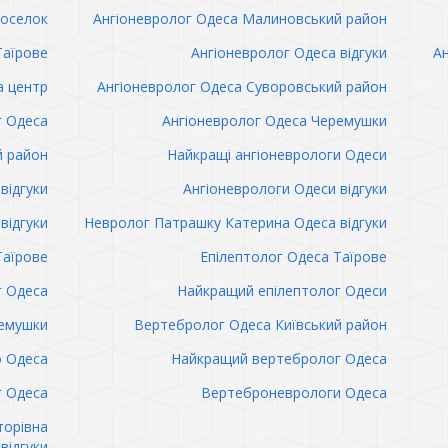
поселок
Ангіоневролог Одеса Малиновський район
Таїрове
Ангіоневролог Одеса відгуки
Ан
а центр
Ангіоневролог Одеса Суворовський район
г Одеса
Ангіоневролог Одеса Черемушки
й район
Найкращі ангіоневрологи Одеси
відгуки
Ангіоневрологи Одеси відгуки
відгуки
Невролог Патрашку Катерина Одеса відгуки
Таїрове
Епілептолог Одеса Таїрове
г Одеса
Найкращий епілептолог Одеси
емушки
Вертебролог Одеса Київський район
о Одеса
Найкращий вертебролог Одеса
 Одеса
Вертеброневрологи Одеса
торівна
відгуки