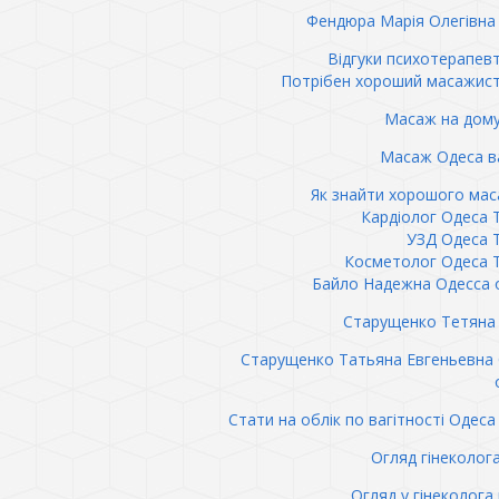
Фендюра Марія Олегівна 
Відгуки психотерапев
Потрібен хороший масажис
Масаж на дому
Масаж Одеса в
Як знайти хорошого ма
Кардіолог Одеса 
УЗД Одеса 
Косметолог Одеса 
Байло Надежна Одесса 
Старущенко Тетяна 
Старущенко Татьяна Евгеньевна
Стати на облік по вагітності Одеса 
Огляд гінеколог
Огляд у гінеколога 