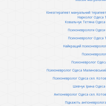
Кінезітерапевт мануальний терапев
Нарколог Одеса 
Ковальчук Тетяна Одеса 
Психоневрологи Одеси 
Психоневролог Одеса 
Найкращий психоневролог
Психоневролог
Психоневролог Одес
Психоневролог Одеса Малиновськи
Психоневролог Одеса сел. Кото
Шевчук Ірина Одеса 
Ангіоневролог Одеса сел. Кото
Підкажіть ангіоневролог