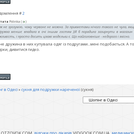
домлення #
2
тата
Polinka
(
)
ж не зрозумію, чому червоне не можна. За прикметами нічого такого не чула, як
дружка менше впадала в очі іншим гостям ))Я б порадила зазирнути в магазин 
ливість, і просто досить цікаві модельки є. Що найголовніше - недорого і якісно.
не дружина в них купувала одяг із подругами...мені подобається. А 
ірки, дивитися гидко.
г в Одесі
»
сукня для подружки нареченої
(сукня)
OTZOVOK.COM,
відгуки про лікарів
VIDGOOK.COM.UA,
медицинск