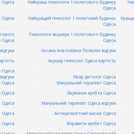
к Одеса
Найкращі гінекологи 1 пологового будинку
Най
Одеса
к Одеси
Найкращий гінеколог 1 пологовий будинок
Кращий
Одеса
огового
Гінекологи акушери 1 пологового будинку
у Одеси
Одеси
відгуки
Оксана Анатоліївна Полюлях відгуки
артість
Акушер гінеколог Одеса вартість
а Одеса
відгуки
Лікар дієтолог Одеса
 Одеса
Мануальний терапевт Одеса
а Одеса
Лікування хребта Одеса
т Одеса
Мануальний терапевт Одеса відгуки
т Одеса
Антицелюлітний масаж Одеса
ь Одеса
Вправити хребет Одеса
 Одеса
Мануальний терапевт Одеса Суворовський