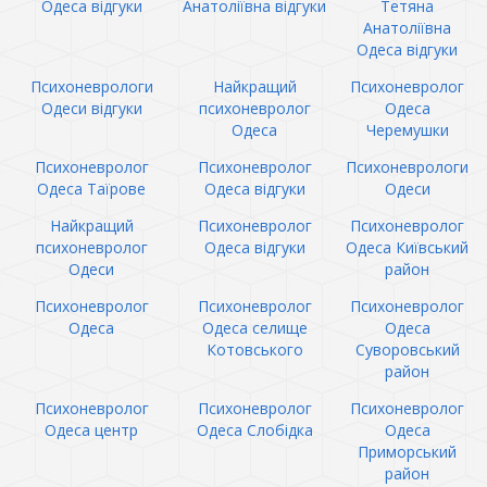
Одеса відгуки
Анатоліївна відгуки
Тетяна
Анатоліївна
Одеса відгуки
Психоневрологи
Найкращий
Психоневролог
Одеси відгуки
психоневролог
Одеса
Одеса
Черемушки
Психоневролог
Психоневролог
Психоневрологи
Одеса Таїрове
Одеса відгуки
Одеси
Найкращий
Психоневролог
Психоневролог
психоневролог
Одеса відгуки
Одеса Київський
Одеси
район
Психоневролог
Психоневролог
Психоневролог
Одеса
Одеса селище
Одеса
Котовського
Суворовський
район
Психоневролог
Психоневролог
Психоневролог
Одеса центр
Одеса Слобідка
Одеса
Приморський
район