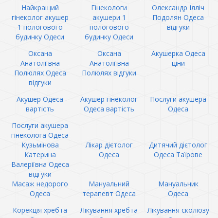
Найкращий
Гінекологи
Олександр Ілліч
гінеколог акушер
акушери 1
Подолян Одеса
1 пологового
пологового
відгуки
будинку Одеси
будинку Одеси
Оксана
Оксана
Акушерка Одеса
Анатоліївна
Анатоліївна
ціни
Полюлях Одеса
Полюлях відгуки
відгуки
Акушер Одеса
Акушер гінеколог
Послуги акушера
вартість
Одеса вартість
Одеса
Послуги акушера
гінеколога Одеса
Кузьмінова
Лікар дієтолог
Дитячий дієтолог
Катерина
Одеса
Одеса Таїрове
Валеріївна Одеса
відгуки
Масаж недорого
Мануальний
Мануальник
Одеса
терапевт Одеса
Одеса
Корекція хребта
Лікування хребта
Лікування сколіозу