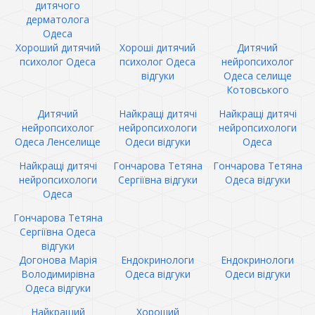
дитячого
дерматолога
Одеса
Хороший дитячий
Хороші дитячий
Дитячий
психолог Одеса
психолог Одеса
нейропсихолог
відгуки
Одеса селище
Котовського
Дитячий
Найкращі дитячі
Найкращі дитячі
нейропсихолог
нейропсихологи
нейропсихологи
Одеса Ленселище
Одеси відгуки
Одеса
Найкращі дитячі
Гончарова Тетяна
Гончарова Тетяна
нейропсихологи
Сергіївна відгуки
Одеса відгуки
Одеса
Гончарова Тетяна
Сергіївна Одеса
відгуки
Догонова Марія
Ендокринологи
Ендокринологи
Володимирівна
Одеса відгуки
Одеси відгуки
Одеса відгуки
Найкращий
Хороший