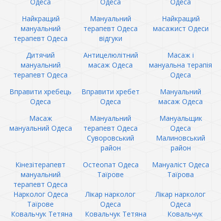
Одеса
Одеса
Одеса
Найкращий
Мануальний
Найкращий
мануальний
терапевт Одеса
масажист Одеси
терапевт Одеса
відгуки
Дитячий
Антицелюлітний
Масаж і
мануальний
масаж Одеса
мануальна терапія
терапевт Одеса
Одеса
Вправити хребець
Вправити хребет
Мануальний
Одеса
Одеса
масаж Одеса
Масаж
Мануальний
Мануальщик
мануальний Одеса
терапевт Одеса
Одеса
Суворовський
Малиновський
район
район
Кінезітерапевт
Остеопат Одеса
Мануаліст Одеса
мануальний
Таїрове
Таїрова
терапевт Одеса
Нарколог Одеса
Лікар нарколог
Лікар нарколог
Таїрове
Одеса
Одеса
Ковальчук Тетяна
Ковальчук Тетяна
Ковальчук