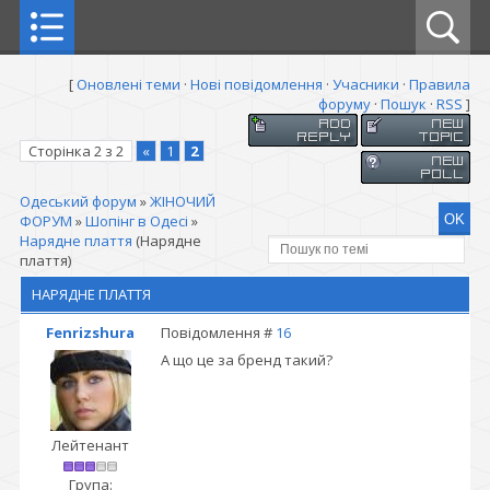
[
Оновлені теми
·
Нові повідомлення
·
Учасники
·
Правила
форуму
·
Пошук
·
RSS
]
Сторінка
2
з
2
«
1
2
Одеський форум
»
ЖІНОЧИЙ
ФОРУМ
»
Шопінг в Одесі
»
Нарядне плаття
(Нарядне
плаття)
НАРЯДНЕ ПЛАТТЯ
Fenrizshura
Повідомлення #
16
А що це за бренд такий?
Лейтенант
Група: