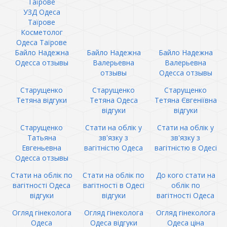
Таїрове
УЗД Одеса
Таїрове
Косметолог
Одеса Таїрове
Байло Надежна
Байло Надежна
Байло Надежна
Одесса отзывы
Валерьевна
Валерьевна
отзывы
Одесса отзывы
Старущенко
Старущенко
Старущенко
Тетяна відгуки
Тетяна Одеса
Тетяна Євгеніївна
відгуки
відгуки
Старущенко
Стати на облік у
Стати на облік у
Татьяна
зв'язку з
зв'язку з
Евгеньевна
вагітністю Одеса
вагітністю в Одесі
Одесса отзывы
Стати на облік по
Стати на облік по
До кого стати на
вагітності Одеса
вагітності в Одесі
облік по
відгуки
відгуки
вагітності Одеса
Огляд гінеколога
Огляд гінеколога
Огляд гінеколога
Одеса
Одеса відгуки
Одеса ціна