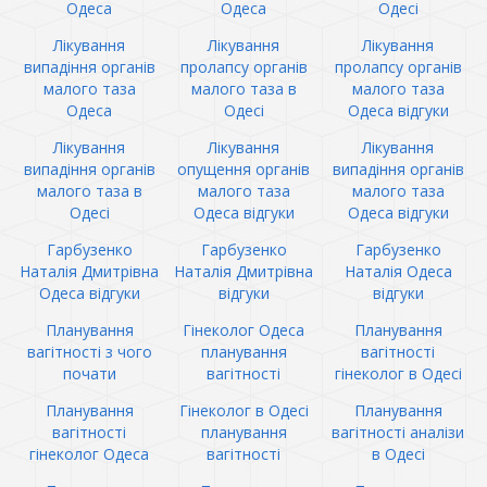
Одеса
Одеса
Одесі
Лікування
Лікування
Лікування
випадіння органів
пролапсу органів
пролапсу органів
малого таза
малого таза в
малого таза
Одеса
Одесі
Одеса відгуки
Лікування
Лікування
Лікування
випадіння органів
опущення органів
випадіння органів
малого таза в
малого таза
малого таза
Одесі
Одеса відгуки
Одеса відгуки
Гарбузенко
Гарбузенко
Гарбузенко
Наталія Дмитрівна
Наталія Дмитрівна
Наталія Одеса
Одеса відгуки
відгуки
відгуки
Планування
Гінеколог Одеса
Планування
вагітності з чого
планування
вагітності
почати
вагітності
гінеколог в Одесі
Планування
Гінеколог в Одесі
Планування
вагітності
планування
вагітності аналізи
гінеколог Одеса
вагітності
в Одесі