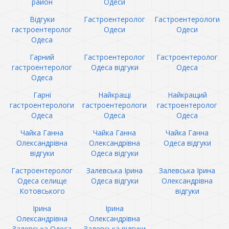
район
Одеси
Відгуки
Гастроентеролог
Гастроентерологи
гастроентеролог
Одеси
Одеси
Одеса
Гарний
Гастроентеролог
Гастроентеролог
гастроентеролог
Одеса відгуки
Одеса
Одеса
Гарні
Найкращі
Найкращий
гастроентерологи
гастроентерологи
гастроентеролог
Одеса
Одеса
Одеса
Чайка Ганна
Чайка Ганна
Чайка Ганна
Олександрівна
Олександрівна
Одеса відгуки
відгуки
Одеса відгуки
Гастроентеролог
Залевська Ірина
Залевська Ірина
Одеса селище
Одеса відгуки
Олександрівна
Котовського
відгуки
Ірина
Ірина
Олександрівна
Олександрівна
Залевська Одеса
Залевська відгуки