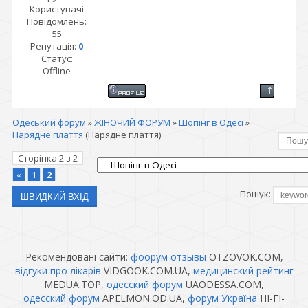
Користувачі
Повідомлень:
55
Репутація:
0
Статус:
Offline
Одеський форум
»
ЖІНОЧИЙ ФОРУМ
»
Шопінг в Одесі
»
Нарядне плаття
(Нарядне плаття)
Сторінка
2
з
2
«
1
2
Пошук:
Рекомендовані сайти:
фоорум отзывы
OTZOVOK.COM,
відгуки про лікарів
VIDGOOK.COM.UA,
медицинский рейтинг
MEDUA.TOP,
одесский форум
UAODESSA.COM,
одесский форум
APELMON.OD.UA,
форум Україна
HI-FI-