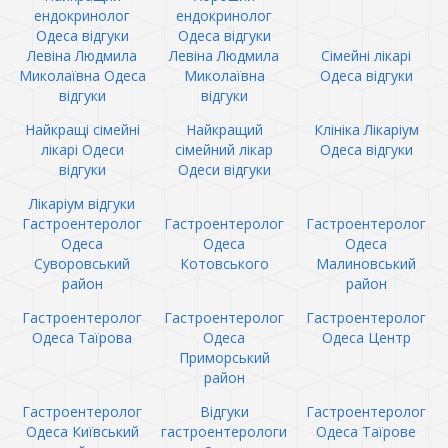
ендокринолог
ендокринолог
Одеса відгуки
Одеса відгуки
Левіна Людмила
Левіна Людмила
Сімейні лікарі
Миколаївна Одеса
Миколаївна
Одеса відгуки
відгуки
відгуки
Найкращі сімейні
Найкращий
Клініка Лікаріум
лікарі Одеси
сімейний лікар
Одеса відгуки
відгуки
Одеси відгуки
Лікаріум відгуки
Гастроентеролог
Гастроентеролог
Гастроентеролог
Одеса
Одеса
Одеса
Суворовський
Котовського
Малиновський
район
район
Гастроентеролог
Гастроентеролог
Гастроентеролог
Одеса Таїрова
Одеса
Одеса Центр
Приморський
район
Гастроентеролог
Відгуки
Гастроентеролог
Одеса Київський
гастроентерологи
Одеса Таїрове