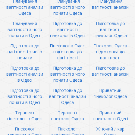
Планування
Планування
Планування
вагітності аналізи
вагітності з чого
вагітності аналізи
Одеса
почати Одеса
Планування
Підготовка до
Підготовка до
вагітності з чого
вагітності
вагітності
почати в Одесі
гінеколог в Одесі
гінеколог Одеса
Підготовка до
Гінеколог в Одесі
Гінеколог Одеса
вагітності з чого
підготовка до
підготовка до
почати
вагітності
вагітності
Підготовка до
Підготовка до
Підготовка до
вагітності аналізи
вагітності з чого
вагітності аналізи
в Одесі
почати Одеса
Підготовка до
Підготовка до
Приватний
вагітності з чого
вагітності аналізи
гінеколог Одеса
почати в Одесі
Одеса
Терапевт
Терапевт
Приватний
гінеколог в Одесі
гінеколог Одеса
гінеколог в Одесі
Гінеколог
Гінеколог
Жіночий лікар
терапевт в Одесі
терапевт Одеса
Одеса