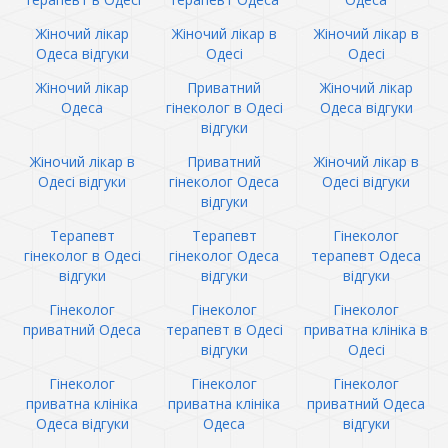
Жіночий лікар
Жіночий лікар в
Жіночий лікар в
Одеса відгуки
Одесі
Одесі
Жіночий лікар
Приватний
Жіночий лікар
Одеса
гінеколог в Одесі
Одеса відгуки
відгуки
Жіночий лікар в
Приватний
Жіночий лікар в
Одесі відгуки
гінеколог Одеса
Одесі відгуки
відгуки
Терапевт
Терапевт
Гінеколог
гінеколог в Одесі
гінеколог Одеса
терапевт Одеса
відгуки
відгуки
відгуки
Гінеколог
Гінеколог
Гінеколог
приватний Одеса
терапевт в Одесі
приватна клініка в
відгуки
Одесі
Гінеколог
Гінеколог
Гінеколог
приватна клініка
приватна клініка
приватний Одеса
Одеса відгуки
Одеса
відгуки