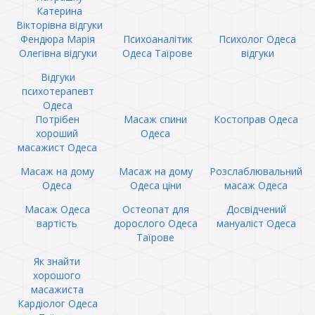
Катерина
Вікторівна відгуки
Фендюра Марія
Психоаналітик
Психолог Одеса
Олегівна відгуки
Одеса Таїрове
відгуки
Відгуки
психотерапевт
Одеса
Потрібен
Масаж спини
Костоправ Одеса
хороший
Одеса
масажист Одеса
Масаж на дому
Масаж на дому
Розслаблювальний
Одеса
Одеса ціни
масаж Одеса
Масаж Одеса
Остеопат для
Досвідчений
вартість
дорослого Одеса
мануаліст Одеса
Таїрове
Як знайти
хорошого
масажиста
Кардіолог Одеса