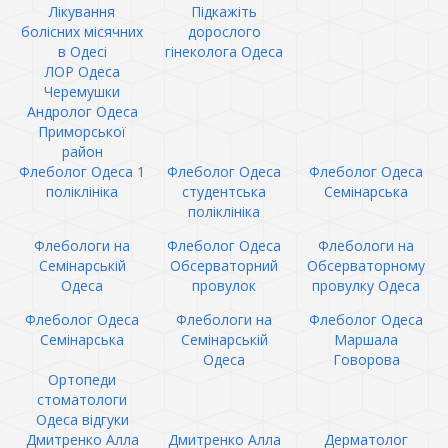
Лікування
Підкажіть
болісних місячних
дорослого
в Одесі
гінеколога Одеса
ЛОР Одеса
Черемушки
Андролог Одеса
Приморської
район
Флеболог Одеса 1
Флеболог Одеса
Флеболог Одеса
поліклініка
студентська
Семінарська
поліклініка
Флебологи на
Флеболог Одеса
Флебологи на
Семінарській
Обсерваторний
Обсерваторному
Одеса
провулок
провулку Одеса
Флеболог Одеса
Флебологи на
Флеболог Одеса
Семінарська
Семінарській
Маршала
Одеса
Говорова
Ортопеди
стоматологи
Одеса відгуки
Дмитренко Алла
Дмитренко Алла
Дерматолог