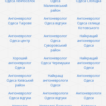
Одеса Ленпоселок
Одеса
Одеса Слобідка
Малиновський
район
Ангіоневролог
Ангіоневролог
Ангіоневролог
Одеса Таїрове
Одеса відгуки
Одеса селище
Котовського
Ангіоневролог
Ангіоневролог
Найкращий
Одеса центр
Одеса
ангіоневролог
Суворовський
Одеса
район
Хороший
Ангіоневролог
Найкращий
ангіоневролог
Одеса Черемушки
ангіоневролог
Одеса
Одеси
Ангіоневролог
Найкращі
Ангіоневролог
Одеса Київський
ангіоневрологи
Одеса
район
Одеси
Ангіоневролог
Ангіоневрологи
Ангіоневрологи
Одеса відгуки
Одеси відгуки
Одеси
Невролог
Невролог Патрашку
Калюжна