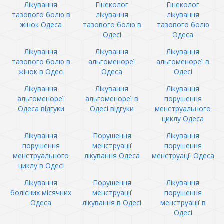
Лікування
Гінеколог
Гінеколог
тазового болю в
лікування
лікування
жінок Одеса
тазового болю в
тазового болю
Одесі
Одеса
Лікування
Лікування
Лікування
тазового болю в
альгоменореї
альгоменореї в
жінок в Одесі
Одеса
Одесі
Лікування
Лікування
Лікування
альгоменореї
альгоменореї в
порушення
Одеса відгуки
Одесі відгуки
менструального
циклу Одеса
Лікування
Порушення
Лікування
порушення
менструації
порушення
менструального
лікування Одеса
менструації Одеса
циклу в Одесі
Лікування
Порушення
Лікування
болісних місячних
менструації
порушення
Одеса
лікування в Одесі
менструації в
Одесі