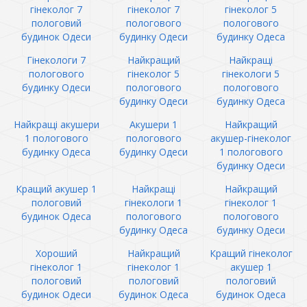
гінеколог 7
гінеколог 7
гінеколог 5
пологовий
пологового
пологового
будинок Одеси
будинку Одеси
будинку Одеса
Гінекологи 7
Найкращий
Найкращі
пологового
гінеколог 5
гінекологи 5
будинку Одеси
пологового
пологового
будинку Одеси
будинку Одеса
Найкращі акушери
Акушери 1
Найкращий
1 пологового
пологового
акушер-гінеколог
будинку Одеса
будинку Одеси
1 пологового
будинку Одеси
Кращий акушер 1
Найкращі
Найкращий
пологовий
гінекологи 1
гінеколог 1
будинок Одеса
пологового
пологового
будинку Одеса
будинку Одеси
Хороший
Найкращий
Кращий гінеколог
гінеколог 1
гінеколог 1
акушер 1
пологовий
пологовий
пологовий
будинок Одеси
будинок Одеса
будинок Одеса