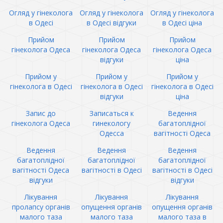
Огляд у гінеколога
Огляд у гінеколога
Огляд у гінеколога
в Одесі
в Одесі відгуки
в Одесі ціна
Прийом
Прийом
Прийом
гінеколога Одеса
гінеколога Одеса
гінеколога Одеса
відгуки
ціна
Прийом у
Прийом у
Прийом у
гінеколога в Одесі
гінеколога в Одесі
гінеколога в Одесі
відгуки
ціна
Запис до
Записаться к
Ведення
гінеколога Одеса
гинекологу
багатоплідної
Одесса
вагітності Одеса
Ведення
Ведення
Ведення
багатоплідної
багатоплідної
багатоплідної
вагітності Одеса
вагітності в Одесі
вагітності в Одесі
відгуки
відгуки
Лікування
Лікування
Лікування
пролапсу органів
опущення органів
опущення органів
малого таза
малого таза
малого таза в