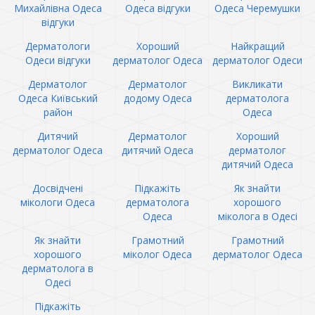
Михайлівна Одеса
Одеса відгуки
Одеса Черемушки
відгуки
Дерматологи
Хороший
Найкращий
Одеси відгуки
дерматолог Одеса
дерматолог Одеси
Дерматолог
Дерматолог
Викликати
Одеса Київський
додому Одеса
дерматолога
район
Одеса
Дитячий
Дерматолог
Хороший
дерматолог Одеса
дитячий Одеса
дерматолог
дитячий Одеса
Досвідчені
Підкажіть
Як знайти
мікологи Одеса
дерматолога
хорошого
Одеса
міколога в Одесі
Як знайти
Грамотний
Грамотний
хорошого
міколог Одеса
дерматолог Одеса
дерматолога в
Одесі
Підкажіть