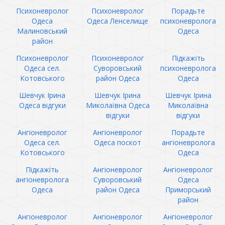
Психоневролог
Психоневролог
Порадьте
Одеса
Одеса Ленселище
психоневролога
Малиновський
Одеса
район
Психоневролог
Психоневролог
Підкажіть
Одеса сел.
Суворовський
психоневролога
Котовського
район Одеса
Одеса
Шевчук Ірина
Шевчук Ірина
Шевчук Ірина
Одеса відгуки
Миколаївна Одеса
Миколаївна
відгуки
відгуки
Ангіоневролог
Ангіоневролог
Порадьте
Одеса сел.
Одеса поскот
ангіоневролога
Котовського
Одеса
Підкажіть
Ангіоневролог
Ангіоневролог
ангіоневролога
Суворовський
Одеса
Одеса
район Одеса
Приморський
район
Ангіоневролог
Ангіоневролог
Ангіоневролог