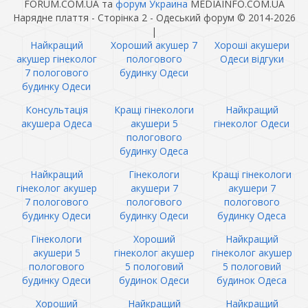
FORUM.COM.UA та
форум Украина
MEDIAINFO.COM.UA
Нарядне плаття - Сторінка 2 - Одеський форум © 2014-2026
|
Найкращий
Хороший акушер 7
Хороші акушери
акушер гінеколог
пологового
Одеси відгуки
7 пологового
будинку Одеси
будинку Одеси
Консультація
Кращі гінекологи
Найкращий
акушера Одеса
акушери 5
гінеколог Одеси
пологового
будинку Одеса
Найкращий
Гінекологи
Кращі гінекологи
гінеколог акушер
акушери 7
акушери 7
7 пологового
пологового
пологового
будинку Одеси
будинку Одеси
будинку Одеса
Гінекологи
Хороший
Найкращий
акушери 5
гінеколог акушер
гінеколог акушер
пологового
5 пологовий
5 пологовий
будинку Одеси
будинок Одеси
будинок Одеса
Хороший
Найкращий
Найкращий