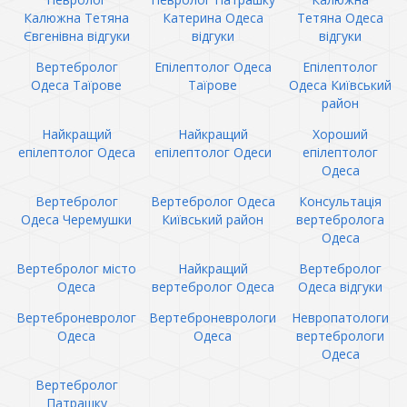
Калюжна Тетяна
Катерина Одеса
Тетяна Одеса
Євгенівна відгуки
відгуки
відгуки
Вертебролог
Епілептолог Одеса
Епілептолог
Одеса Таїрове
Таїрове
Одеса Київський
район
Найкращий
Найкращий
Хороший
епілептолог Одеса
епілептолог Одеси
епілептолог
Одеса
Вертебролог
Вертебролог Одеса
Консультація
Одеса Черемушки
Київський район
вертебролога
Одеса
Вертебролог місто
Найкращий
Вертебролог
Одеса
вертебролог Одеса
Одеса відгуки
Вертеброневролог
Вертеброневрологи
Невропатологи
Одеса
Одеса
вертебрологи
Одеса
Вертебролог
Патрашку