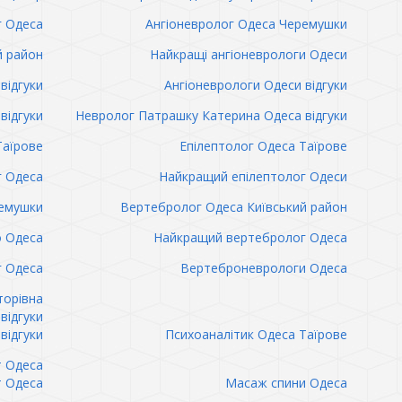
г Одеса
Ангіоневролог Одеса Черемушки
й район
Найкращі ангіоневрологи Одеси
відгуки
Ангіоневрологи Одеси відгуки
відгуки
Невролог Патрашку Катерина Одеса відгуки
Таїрове
Епілептолог Одеса Таїрове
г Одеса
Найкращий епілептолог Одеси
емушки
Вертебролог Одеса Київський район
о Одеса
Найкращий вертебролог Одеса
 Одеса
Вертеброневрологи Одеса
торівна
відгуки
відгуки
Психоаналітик Одеса Таїрове
т Одеса
т Одеса
Масаж спини Одеса