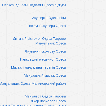
Олександр Ілліч Подолян Одеса відгуки
Акушерка Одеса ціни
Послуги акушера Одеса
Дитячий дієтолог Одеса Таїрове
Мануальник Одеса
Лікування сколіозу Одеса
Найкращий масажист Одеси
Масаж і мануальна терапія Одеса
Мануальний масаж Одеса
Мануальщик Одеса Малиновський район
Мануаліст Одеса Таїрова
Лікар нарколог Одеса
льчук Тетяна Анатоліївна Одеса відгуки