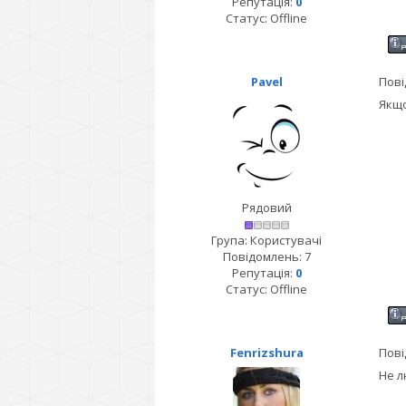
Репутація:
0
Статус:
Offline
Pavel
Пові
Якщо
Рядовий
Група: Користувачі
Повідомлень:
7
Репутація:
0
Статус:
Offline
Fenrizshura
Пові
Не л