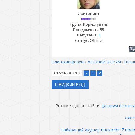
Лейтенант
Група: Користувачі
Повідомлень:
55
Репутація:
0
Статус:
Offline
Одеський форум
»
ЖІНОЧИЙ ФОРУМ
»
Шопін
Сторінка
2
з
2
«
1
2
Рекомендовані сайти:
фоорум отзывы
одес
Найкращий акушер гінеколог 7 пол