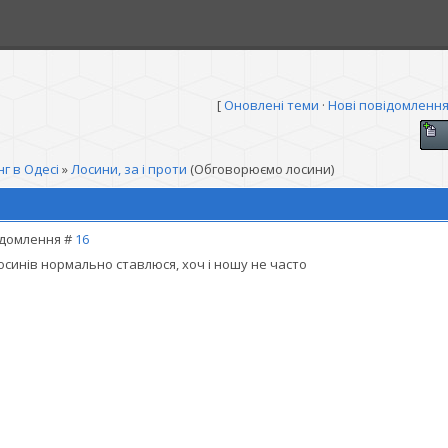
[
Оновлені теми
·
Нові повідомленн
г в Одесі
»
Лосини, за і проти
(Обговорюємо лосини)
домлення #
16
осинів нормально ставлюся, хоч і ношу не часто