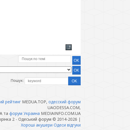
Пошук:
ий рейтинг
MEDUA.TOP,
одесский форум
UAODESSA.COM,
A та
форум Украина
MEDIAINFO.COM.UA
торінка 2 - Одеський форум © 2014-2026
|
Хороші акушери Одеси відгуки