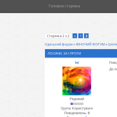
Головна сторінка
Сторінка
2
з
2
«
1
2
Одеський форум
»
ЖІНОЧИЙ ФОРУМ
»
Шопін
ЛОСИНИ, ЗА І ПРОТИ
Ivi
Пові
До л
Рядовий
Група: Користувачі
Повідомлень:
8