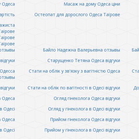
 Одеса
Масаж на дому Одеса ціни
артість
Остеопат для дорослого Одеса Таїрове
сажиста
Таїрове
Таїрове
Таїрове
отзывы
Байло Надежна Валерьевна отзывы
Бай
відгуки
Старущенко Тетяна Одеса відгуки
 Одесса
Стати на облік у зв'язку з вагітністю Одеса
Ста
отзывы
відгуки
Стати на облік по вагітності в Одесі відгуки
До
а Одеса
Огляд гінеколога Одеса відгуки
в Одесі
Огляд у гінеколога в Одесі відгуки
а Одеса
Прийом гінеколога Одеса відгуки
в Одесі
Прийом у гінеколога в Одесі відгуки