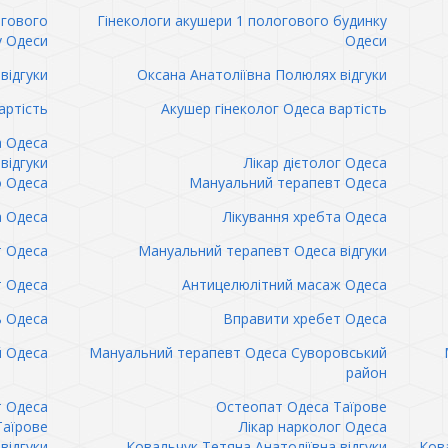
огового
Гінекологи акушери 1 пологового будинку
у Одеси
Одеси
відгуки
Оксана Анатоліївна Полюлях відгуки
артість
Акушер гінеколог Одеса вартість
а Одеса
відгуки
Лікар дієтолог Одеса
 Одеса
Мануальний терапевт Одеса
а Одеса
Лікування хребта Одеса
т Одеса
Мануальний терапевт Одеса відгуки
т Одеса
Антицелюлітний масаж Одеса
ь Одеса
Вправити хребет Одеса
 Одеса
Мануальний терапевт Одеса Суворовський
район
т Одеса
Остеопат Одеса Таїрове
Таїрове
Лікар нарколог Одеса
відгуки
Ковальчук Тетяна Анатоліївна відгуки
Кова