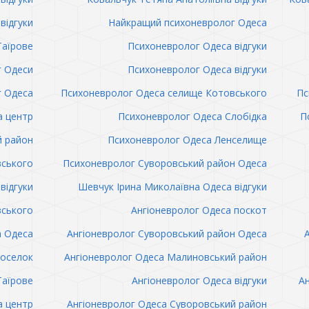
відгуки
Найкращий психоневролог Одеса
Таїрове
Психоневролог Одеса відгуки
 Одеси
Психоневролог Одеса відгуки
 Одеса
Психоневролог Одеса селище Котовського
Пс
а центр
Психоневролог Одеса Слобідка
П
й район
Психоневролог Одеса Ленселище
вського
Психоневролог Суворовський район Одеса
відгуки
Шевчук Ірина Миколаївна Одеса відгуки
вського
Ангіоневролог Одеса поскот
а Одеса
Ангіоневролог Суворовський район Одеса
поселок
Ангіоневролог Одеса Малиновський район
Таїрове
Ангіоневролог Одеса відгуки
Ан
а центр
Ангіоневролог Одеса Суворовський район