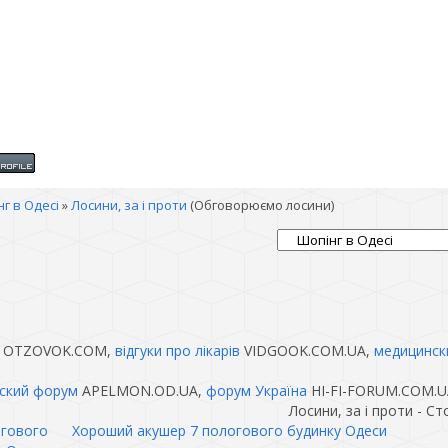
г в Одесі
»
Лосини, за і проти
(Обговорюємо лосини)
OTZOVOK.COM,
відгуки про лікарів
VIDGOOK.COM.UA,
медицинск
ский форум
APELMON.OD.UA,
форум Україна
HI-FI-FORUM.COM.U
Лосини, за і проти - С
огового
Хороший акушер 7 пологового будинку Одеси