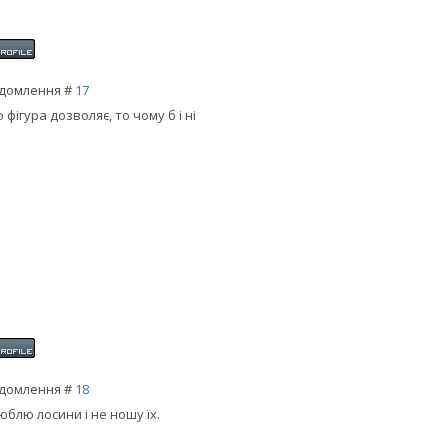
домлення #
17
 фігура дозволяє, то чому б і ні
домлення #
18
юблю лосини і не ношу їх.