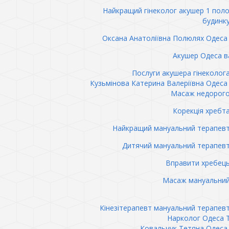
Найкращий гінеколог акушер 1 пол
будинк
Оксана Анатоліївна Полюлях Одеса 
Акушер Одеса в
Послуги акушера гінеколог
Кузьмінова Катерина Валеріївна Одеса 
Масаж недорого
Корекція хребт
Найкращий мануальний терапев
Дитячий мануальний терапев
Вправити хребец
Масаж мануальний
Кінезітерапевт мануальний терапев
Нарколог Одеса 
Ковальчук Тетяна Одеса 