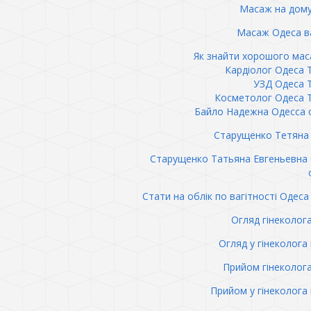
Масаж на дому
Масаж Одеса в
Як знайти хорошого ма
Кардіолог Одеса 
УЗД Одеса 
Косметолог Одеса 
Байло Надежна Одесса 
Старущенко Тетяна 
Старущенко Татьяна Евгеньевна
Стати на облік по вагітності Одеса 
Огляд гінеколог
Огляд у гінеколога 
Прийом гінеколог
Прийом у гінеколога 