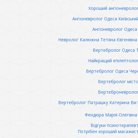
Хороший ангіоневроло
Ангіоневролог Одеса Київськи
Ангіоневролог Одеса 
Невролог Калюжна Тетяна Євгенівна 
Вертебролог Одеса 
Найкращий епілептоло
Вертебролог Одеса Чер
Вертебролог міст
Вертеброневролог
Вертебролог Патрашку Катерина Вік
Фендюра Марія Олегівна 
Відгуки психотерапев
Потрібен хороший масажис