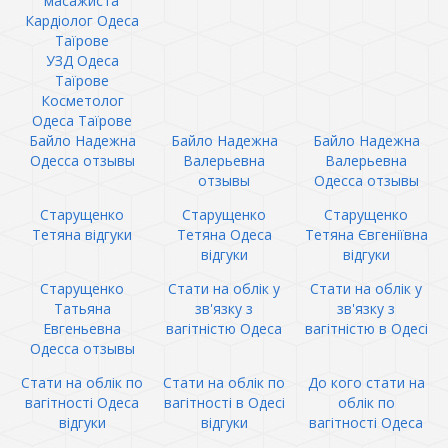
масажиста
Кардіолог Одеса
Таїрове
УЗД Одеса
Таїрове
Косметолог
Одеса Таїрове
Байло Надежна
Байло Надежна
Байло Надежна
Одесса отзывы
Валерьевна
Валерьевна
отзывы
Одесса отзывы
Старущенко
Старущенко
Старущенко
Тетяна відгуки
Тетяна Одеса
Тетяна Євгеніївна
відгуки
відгуки
Старущенко
Стати на облік у
Стати на облік у
Татьяна
зв'язку з
зв'язку з
Евгеньевна
вагітністю Одеса
вагітністю в Одесі
Одесса отзывы
Стати на облік по
Стати на облік по
До кого стати на
вагітності Одеса
вагітності в Одесі
облік по
відгуки
відгуки
вагітності Одеса