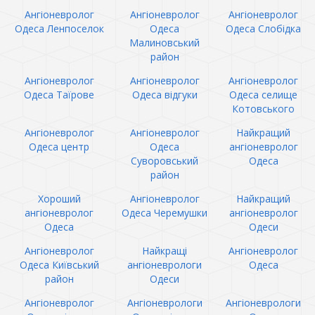
Ангіоневролог
Ангіоневролог
Ангіоневролог
Одеса Ленпоселок
Одеса
Одеса Слобідка
Малиновський
район
Ангіоневролог
Ангіоневролог
Ангіоневролог
Одеса Таїрове
Одеса відгуки
Одеса селище
Котовського
Ангіоневролог
Ангіоневролог
Найкращий
Одеса центр
Одеса
ангіоневролог
Суворовський
Одеса
район
Хороший
Ангіоневролог
Найкращий
ангіоневролог
Одеса Черемушки
ангіоневролог
Одеса
Одеси
Ангіоневролог
Найкращі
Ангіоневролог
Одеса Київський
ангіоневрологи
Одеса
район
Одеси
Ангіоневролог
Ангіоневрологи
Ангіоневрологи