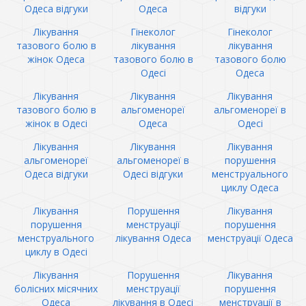
Одеса відгуки
Одеса
відгуки
Лікування
Гінеколог
Гінеколог
тазового болю в
лікування
лікування
жінок Одеса
тазового болю в
тазового болю
Одесі
Одеса
Лікування
Лікування
Лікування
тазового болю в
альгоменореї
альгоменореї в
жінок в Одесі
Одеса
Одесі
Лікування
Лікування
Лікування
альгоменореї
альгоменореї в
порушення
Одеса відгуки
Одесі відгуки
менструального
циклу Одеса
Лікування
Порушення
Лікування
порушення
менструації
порушення
менструального
лікування Одеса
менструації Одеса
циклу в Одесі
Лікування
Порушення
Лікування
болісних місячних
менструації
порушення
Одеса
лікування в Одесі
менструації в