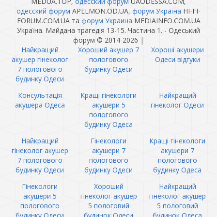
MEDUA.TOP,
одесский форум
UAODESSA.COM,
одесский форум
APELMON.OD.UA,
форум Україна
HI-FI-
FORUM.COM.UA та
форум Украина
MEDIAINFO.COM.UA
Україна. Майдана трагедія 13-15. Частина 1. - Одеський
форум © 2014-2026
|
Найкращий
Хороший акушер 7
Хороші акушери
акушер гінеколог
пологового
Одеси відгуки
7 пологового
будинку Одеси
будинку Одеси
Консультація
Кращі гінекологи
Найкращий
акушера Одеса
акушери 5
гінеколог Одеси
пологового
будинку Одеса
Найкращий
Гінекологи
Кращі гінекологи
гінеколог акушер
акушери 7
акушери 7
7 пологового
пологового
пологового
будинку Одеси
будинку Одеси
будинку Одеса
Гінекологи
Хороший
Найкращий
акушери 5
гінеколог акушер
гінеколог акушер
пологового
5 пологовий
5 пологовий
будинку Одеси
будинок Одеси
будинок Одеса