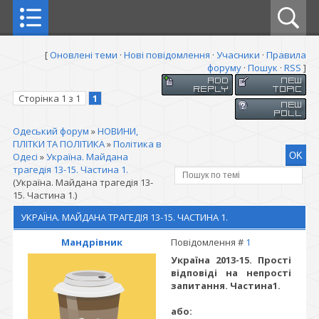
[
Оновлені теми
·
Нові повідомлення
·
Учасники
·
Правила
форуму
·
Пошук
·
RSS
]
Сторінка
1
з
1
1
Одеський форум
»
НОВИНИ,
ПЛІТКИ ТА ПОЛІТИКА
»
Політика в
Одесі
»
Україна. Майдана
трагедія 13-15. Частина 1.
(Україна. Майдана трагедія 13-
15. Частина 1.)
УКРАЇНА. МАЙДАНА ТРАГЕДІЯ 13-15. ЧАСТИНА 1.
Мандрівник
Повідомлення #
1
Україна 2013-15. Прості
відповіді на непрості
запитання. Частина1.
або: