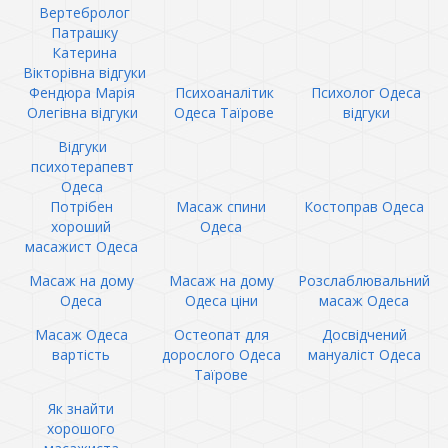
Вертебролог
Патрашку
Катерина
Вікторівна відгуки
Фендюра Марія
Психоаналітик
Психолог Одеса
Олегівна відгуки
Одеса Таїрове
відгуки
Відгуки
психотерапевт
Одеса
Потрібен
Масаж спини
Костоправ Одеса
хороший
Одеса
масажист Одеса
Масаж на дому
Масаж на дому
Розслаблювальний
Одеса
Одеса ціни
масаж Одеса
Масаж Одеса
Остеопат для
Досвідчений
вартість
дорослого Одеса
мануаліст Одеса
Таїрове
Як знайти
хорошого