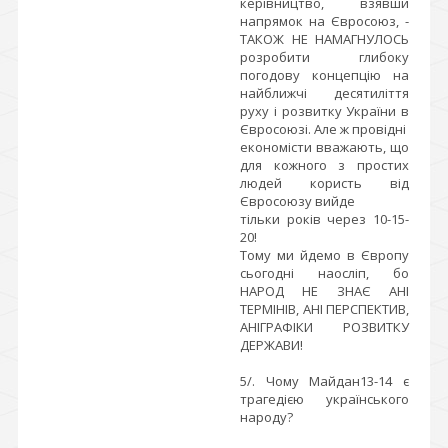
керівництво, взявши
напрямок на Євросоюз, -
ТАКОЖ НЕ НАМАГНУЛОСЬ
розробити глибоку
погодову концепцію на
найближчі десятиліття
руху і розвитку України в
Євросоюзі. Але ж провідні
економісти вважають, що
для кожного з простих
людей користь від
Євросоюзу вийде
тільки років через 10-15-
20!
Тому ми йдемо в Європу
сьогодні наосліп, бо
НАРОД НЕ ЗНАЄ АНІ
ТЕРМІНІВ, АНІ ПЕРСПЕКТИВ,
АНІГРАФІКИ РОЗВИТКУ
ДЕРЖАВИ!
5/. Чому Майдан13-14 є
трагедією українського
народу?