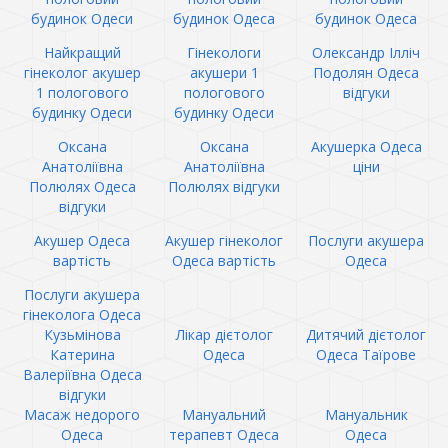
будинок Одеси
будинок Одеса
будинок Одеса
Найкращий
Гінекологи
Олександр Ілліч
гінеколог акушер
акушери 1
Подолян Одеса
1 пологового
пологового
відгуки
будинку Одеси
будинку Одеси
Оксана
Оксана
Акушерка Одеса
Анатоліївна
Анатоліївна
ціни
Полюлях Одеса
Полюлях відгуки
відгуки
Акушер Одеса
Акушер гінеколог
Послуги акушера
вартість
Одеса вартість
Одеса
Послуги акушера
гінеколога Одеса
Кузьмінова
Лікар дієтолог
Дитячий дієтолог
Катерина
Одеса
Одеса Таїрове
Валеріївна Одеса
відгуки
Масаж недорого
Мануальний
Мануальник
Одеса
терапевт Одеса
Одеса