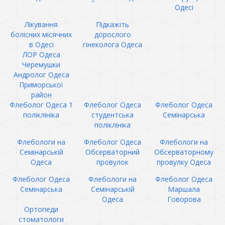
Одесі
Лікування
Підкажіть
болісних місячних
дорослого
в Одесі
гінеколога Одеса
ЛОР Одеса
Черемушки
Андролог Одеса
Приморської
район
Флеболог Одеса 1
Флеболог Одеса
Флеболог Одеса
поліклініка
студентська
Семінарська
поліклініка
Флебологи на
Флеболог Одеса
Флебологи на
Семінарській
Обсерваторний
Обсерваторному
Одеса
провулок
провулку Одеса
Флеболог Одеса
Флебологи на
Флеболог Одеса
Семінарська
Семінарській
Маршала
Одеса
Говорова
Ортопеди
стоматологи