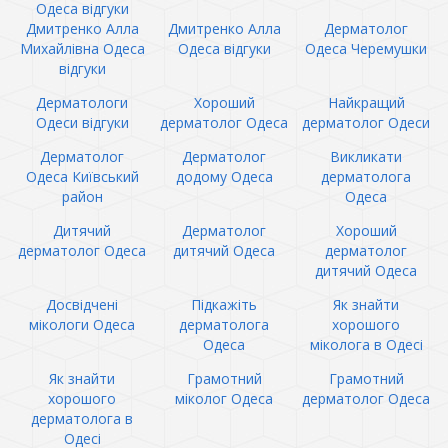
Одеса відгуки
Дмитренко Алла
Дмитренко Алла
Дерматолог
Михайлівна Одеса
Одеса відгуки
Одеса Черемушки
відгуки
Дерматологи
Хороший
Найкращий
Одеси відгуки
дерматолог Одеса
дерматолог Одеси
Дерматолог
Дерматолог
Викликати
Одеса Київський
додому Одеса
дерматолога
район
Одеса
Дитячий
Дерматолог
Хороший
дерматолог Одеса
дитячий Одеса
дерматолог
дитячий Одеса
Досвідчені
Підкажіть
Як знайти
мікологи Одеса
дерматолога
хорошого
Одеса
міколога в Одесі
Як знайти
Грамотний
Грамотний
хорошого
міколог Одеса
дерматолог Одеса
дерматолога в
Одесі