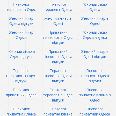
Гінеколог
Гінеколог
Жіночий лікар
терапевт в Одесі
терапевт Одеса
Одеса
Жіночий лікар
Жіночий лікар в
Жіночий лікар в
Одеса відгуки
Одесі
Одесі
Жіночий лікар
Приватний
Жіночий лікар
Одеса
гінеколог в Одесі
Одеса відгуки
відгуки
Жіночий лікар в
Приватний
Жіночий лікар в
Одесі відгуки
гінеколог Одеса
Одесі відгуки
відгуки
Терапевт
Терапевт
Гінеколог
гінеколог в Одесі
гінеколог Одеса
терапевт Одеса
відгуки
відгуки
відгуки
Гінеколог
Гінеколог
Гінеколог
приватний Одеса
терапевт в Одесі
приватна клініка в
відгуки
Одесі
Гінеколог
Гінеколог
Гінеколог
приватна клініка
приватна клініка
приватний Одеса