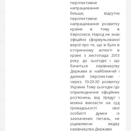
перспективне
напрацювання
більше, відсутнє
перспективне
напрацювання розвитку
країни в тому ж
Євросоюзі. Народ не знає
офіційно сформульованої
версії про те, що ж було в
історичному аспекті в
країні з листопада 2013
року до сьогодні і що
бачиться керівництву
Держави в найближчій і
далекій перспективі -
через 10-20-30 розвитку
України. Тому сьогодні /до
оприлюднення офіційних
роз'яснень від Уряду/ і
можна викласти на суд
громадськості свої
особисті думки із
зазначених питань, не
ущемляючи іміджу
керівництва Держави.