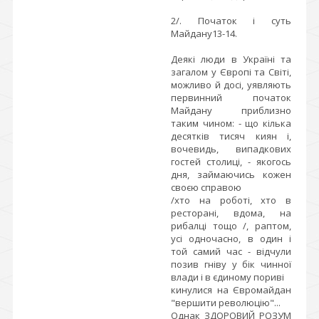
2/. Початок і суть
Майдану13-14.
Деякі люди в Україні та
загалом у Європі та Світі,
можливо й досі, уявляють
первинний початок
Майдану приблизно
таким чином: - що кілька
десятків тисяч киян і,
вочевидь, випадкових
гостей столиці, - якогось
дня, займаючись кожен
своєю справою
/хто на роботі, хто в
ресторані, вдома, на
рибалці тощо /, раптом,
усі одночасно, в один і
той самий час - відчули
позив гніву у бік чинної
влади і в єдиному пориві
кинулися на Євромайдан
"вершити революцію"...
Однак ЗДОРОВИЙ РОЗУМ