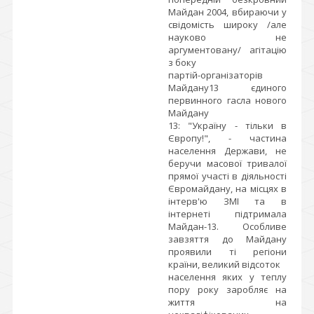
Майдан 2004, вбираючи у
свідомість широку /але
науково не
аргументовану/ агітацію
з боку
партій-організаторів
Майдану13 єдиного
первинного гасла нового
Майдану
13: "Україну - тільки в
Європу!", - частина
населення Держави, не
беручи масової тривалої
прямої участі в діяльності
Євромайдану, на місцях в
інтерв'ю ЗМІ та в
інтернеті підтримала
Майдан-13. Особливе
завзяття до Майдану
проявили ті регіони
країни, великий відсоток
населення яких у теплу
пору року заробляє на
життя на