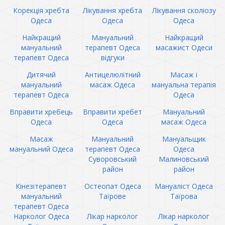
Корекція хребта
Лікування хребта
Лікування сколіозу
Одеса
Одеса
Одеса
Найкращий
Мануальний
Найкращий
мануальний
терапевт Одеса
масажист Одеси
терапевт Одеса
відгуки
Дитячий
Антицелюлітний
Масаж і
мануальний
масаж Одеса
мануальна терапія
терапевт Одеса
Одеса
Вправити хребець
Вправити хребет
Мануальний
Одеса
Одеса
масаж Одеса
Масаж
Мануальний
Мануальщик
мануальний Одеса
терапевт Одеса
Одеса
Суворовський
Малиновський
район
район
Кінезітерапевт
Остеопат Одеса
Мануаліст Одеса
мануальний
Таїрове
Таїрова
терапевт Одеса
Нарколог Одеса
Лікар нарколог
Лікар нарколог