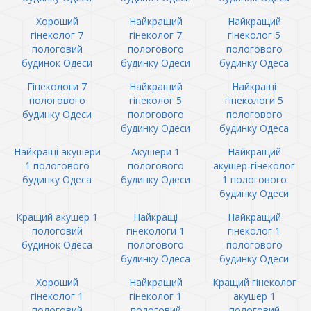
Хороший
Найкращий
Найкращий
гінеколог 7
гінеколог 7
гінеколог 5
пологовий
пологового
пологового
будинок Одеси
будинку Одеси
будинку Одеса
Гінекологи 7
Найкращий
Найкращі
пологового
гінеколог 5
гінекологи 5
будинку Одеси
пологового
пологового
будинку Одеси
будинку Одеса
Найкращі акушери
Акушери 1
Найкращий
1 пологового
пологового
акушер-гінеколог
будинку Одеса
будинку Одеси
1 пологового
будинку Одеси
Кращий акушер 1
Найкращі
Найкращий
пологовий
гінекологи 1
гінеколог 1
будинок Одеса
пологового
пологового
будинку Одеса
будинку Одеси
Хороший
Найкращий
Кращий гінеколог
гінеколог 1
гінеколог 1
акушер 1
пологовий
пологовий
пологовий