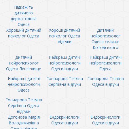
Підкажіть
дитячого
дерматолога
Одеса
Хороший дитячий
Хороші дитячий
Дитячий
психолог Одеса
психолог Одеса
нейропсихолог
відгуки
Одеса селище
Котовського
Дитячий
Найкращі дитячі
Найкращі дитячі
нейропсихолог
нейропсихологи
нейропсихологи
Одеса Ленселище
Одеси відгуки
Одеса
Найкращі дитячі
Гончарова Тетяна
Гончарова Тетяна
нейропсихологи
Сергіївна відгуки
Одеса відгуки
Одеса
Гончарова Тетяна
Сергіївна Одеса
відгуки
Догонова Марія
Ендокринологи
Ендокринологи
Володимирівна
Одеса відгуки
Одеси відгуки
Одеса відгуки