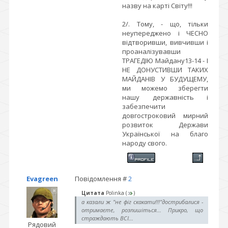
назву на карті Світу!!!
2/. Тому, - що, тільки
неупереджено і ЧЕСНО
відтворивши, вивчивши і
проаналізувавши
ТРАГЕДІЮ Майдану13-14 - І
НЕ ДОНУСТИВШИ ТАКИХ
МАЙДАНІВ У БУДУЩЕМУ,
ми можемо зберегти
нашу державність і
забезпечити
довгостроковий мирний
розвиток Держави
Української на благо
народу свого.
Evagreen
Повідомлення #
2
Цитата
Polinka
(
)
а казали ж "не фіг скакати!!!"дострибалися -
отримаєте, розпишіться... Прикро, що
страждають ВСІ...
Рядовий