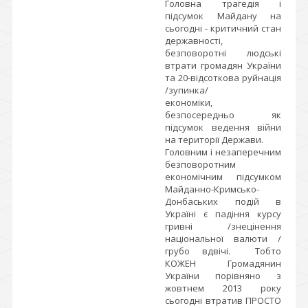
Головна трагедія і
підсумок Майдану на
сьогодні - критичний стан
державності,
безповоротні людські
втрати громадян України
та 20-відсоткова руйнація
/зупинка/
економіки,
безпосередньо як
підсумок ведення війни
на території Держави.
Головним і незаперечним
безповоротним
економічним підсумком
Майданно-Кримсько-
Донбаських подій в
Україні є падіння курсу
гривні /знецінення
національної валюти /
грубо вдвічі. Тобто
КОЖЕН Громадянин
України порівняно з
жовтнем 2013 року
сьогодні втратив ПРОСТО