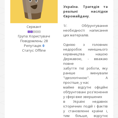
Україна. Трагедія та
реальні наслідки
Євромайдану.
1/. Обґрунтування
Сержант
необхідності написання
цих матеріалів.
Група: Користувачі
Повідомлень:
28
Однією з головних
Репутація:
0
недоробок нинішнього
Статус:
Offline
керівництва нашою
Державою, - вважаю
повне
забуття тієї роботи, яку
раніше іменували
"ідеологічною". А
простіше, у нас
майже відсутні офіційні
обґрунтовані роз'яснення
у сфері вже звершених
в Україні недавніх
історичних подій і фактів
у становленні країни і,
тим більше, відсутнє