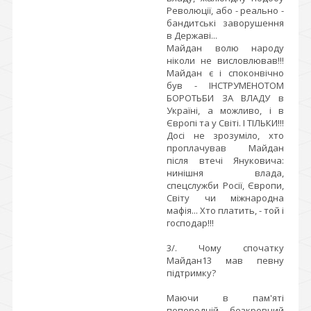
Революції, або - реально -
бандитські заворушення
в Державі...
Майдан волю народу
ніколи не висловлював!!!
Майдан є і споконвічно
був - ІНСТРУМЕНОТОМ
БОРОТЬБИ ЗА ВЛАДУ в
Україні, а можливо, і в
Європі та у Світі. І ТІЛЬКИ!!!
Досі не зрозуміло, хто
проплачував Майдан
після втечі Януковича:
нинішня влада,
спецслужби Росії, Європи,
Світу чи міжнародна
мафія... Хто платить, - той і
господар!!!
3/. Чому спочатку
Майдан13 мав певну
підтримку?
Маючи в пам'яті
попередній безкровний