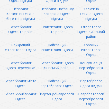
Одеса відгуки
Одеси відгуки
Одеси
Невролог
Невролог Патрашку
Калюжна
Калюжна Тетяна
Катерина Одеса
Тетяна Одеса
Євгенівна відгуки
відгуки
відгуки
Вертебролог
Епілептолог Одеса
Епілептолог
Одеса Таїрове
Таїрове
Одеса Київський
район
Найкращий
Найкращий
Хороший
епілептолог Одеса
епілептолог Одеси
епілептолог
Одеса
Вертебролог
Вертебролог Одеса
Консультація
Одеса Черемушки
Київський район
вертебролога
Одеса
Вертебролог місто
Найкращий
Вертебролог
Одеса
вертебролог Одеса
Одеса відгуки
Вертеброневролог
Вертеброневрологи
Невропатологи
Одеса
Одеса
вертебрологи
Одеса