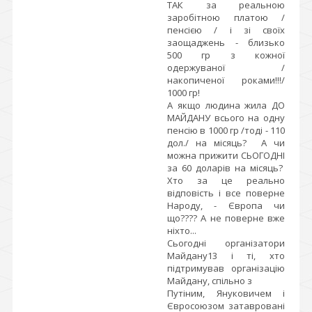
ТАК за реальною
заробітною платою /
пенсією / і зі своїх
заощаджень - близько
500 гр з кожної
одержуваної /
накопиченої роками!!!/
1000 гр!
А якщо людина жила ДО
МАЙДАНУ всього на одну
пенсію в 1000 гр /тоді - 110
дол./ на місяць? А чи
можна прижити СЬОГОДНІ
за 60 доларів на місяць?
Хто за це реально
відповість і все поверне
Народу, - Європа чи
що???? А не поверне вже
ніхто...
Сьогодні організатори
Майдану13 і ті, хто
підтримував організацію
Майдану, спільно з
Путіним, Януковичем і
Євросоюзом затавровані