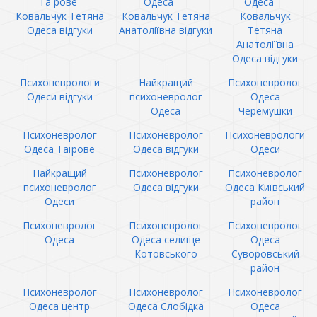
Таїрове
Одеса
Одеса
Ковальчук Тетяна
Ковальчук Тетяна
Ковальчук
Одеса відгуки
Анатоліївна відгуки
Тетяна
Анатоліївна
Одеса відгуки
Психоневрологи
Найкращий
Психоневролог
Одеси відгуки
психоневролог
Одеса
Одеса
Черемушки
Психоневролог
Психоневролог
Психоневрологи
Одеса Таїрове
Одеса відгуки
Одеси
Найкращий
Психоневролог
Психоневролог
психоневролог
Одеса відгуки
Одеса Київський
Одеси
район
Психоневролог
Психоневролог
Психоневролог
Одеса
Одеса селище
Одеса
Котовського
Суворовський
район
Психоневролог
Психоневролог
Психоневролог
Одеса центр
Одеса Слобідка
Одеса