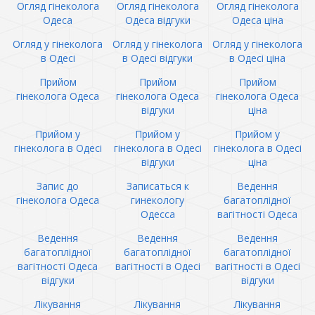
Огляд гінеколога
Огляд гінеколога
Огляд гінеколога
Одеса
Одеса відгуки
Одеса ціна
Огляд у гінеколога
Огляд у гінеколога
Огляд у гінеколога
в Одесі
в Одесі відгуки
в Одесі ціна
Прийом
Прийом
Прийом
гінеколога Одеса
гінеколога Одеса
гінеколога Одеса
відгуки
ціна
Прийом у
Прийом у
Прийом у
гінеколога в Одесі
гінеколога в Одесі
гінеколога в Одесі
відгуки
ціна
Запис до
Записаться к
Ведення
гінеколога Одеса
гинекологу
багатоплідної
Одесса
вагітності Одеса
Ведення
Ведення
Ведення
багатоплідної
багатоплідної
багатоплідної
вагітності Одеса
вагітності в Одесі
вагітності в Одесі
відгуки
відгуки
Лікування
Лікування
Лікування