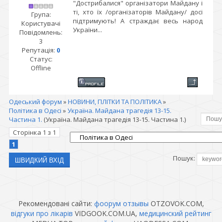
"Дострибалися" організатори Майдану і
ті, хто їх /організаторів Майдану/ досі
Група:
підтримують! А страждає весь народ
Користувачі
України...
Повідомлень:
3
Репутація:
0
Статус:
Offline
Одеський форум
»
НОВИНИ, ПЛІТКИ ТА ПОЛІТИКА
»
Політика в Одесі
»
Україна. Майдана трагедія 13-15.
Частина 1.
(Україна. Майдана трагедія 13-15. Частина 1.)
Сторінка
1
з
1
1
Пошук:
Рекомендовані сайти:
фоорум отзывы
OTZOVOK.COM,
відгуки про лікарів
VIDGOOK.COM.UA,
медицинский рейтинг