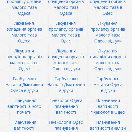
пролапсу органів
опущення органів
опущення органів
малого таза
малого таза
малого таза в
Одеса
Одеса
Одесі
Лікування
Лікування
Лікування
випадіння органів
пролапсу органів
пролапсу органів
малого таза
малого таза в
малого таза
Одеса
Одесі
Одеса відгуки
Лікування
Лікування
Лікування
випадіння органів
опущення органів
випадіння органів
малого таза в
малого таза
малого таза
Одесі
Одеса відгуки
Одеса відгуки
Гарбузенко
Гарбузенко
Гарбузенко
Наталія Дмитрівна
Наталія Дмитрівна
Наталія Одеса
Одеса відгуки
відгуки
відгуки
Планування
Гінеколог Одеса
Планування
вагітності з чого
планування
вагітності
почати
вагітності
гінеколог в Одесі
Планування
Гінеколог в Одесі
Планування
вагітності
планування
вагітності аналізи