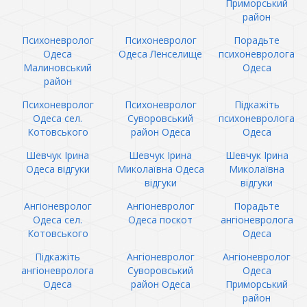
Приморський
район
Психоневролог
Психоневролог
Порадьте
Одеса
Одеса Ленселище
психоневролога
Малиновський
Одеса
район
Психоневролог
Психоневролог
Підкажіть
Одеса сел.
Суворовський
психоневролога
Котовського
район Одеса
Одеса
Шевчук Ірина
Шевчук Ірина
Шевчук Ірина
Одеса відгуки
Миколаївна Одеса
Миколаївна
відгуки
відгуки
Ангіоневролог
Ангіоневролог
Порадьте
Одеса сел.
Одеса поскот
ангіоневролога
Котовського
Одеса
Підкажіть
Ангіоневролог
Ангіоневролог
ангіоневролога
Суворовський
Одеса
Одеса
район Одеса
Приморський
район