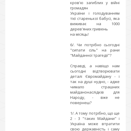
кров'ю загиблих у війні
громадян
України і голодуванням
тієї старенької бабусі, яка
виживає на 1000
дерев'яних гривень
на місяць!
6/. Чи потрібно сьогодні
"сипати сіль" на рани
"Майданної трагедії"?
Справді, а навіщо нам
сьогодні відтворювати
деталі Євромайдану - і
так на душі нудно, - адже
чимало страшних
майданонаслідків для
Народу, - вже не
повернеш?
1/. А тому потрібно, що ще
2 - 3 "таких Майдани" і
Україна може втратити
свою державність і саму