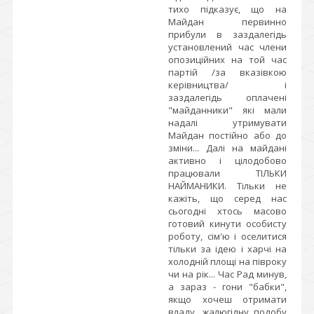
тихо підказує, що на
Майдан первинно
прибули в заздалегідь
установлений час члени
опозиційних на той час
партій /за вказівкою
керівництва/ і
заздалегідь оплачені
"майданники" які мали
надалі утримувати
Майдан постійно або до
зміни... Далі на майдані
активно і цілодобово
працювали ТІЛЬКИ
НАЙМАНИКИ. Тільки не
кажіть, що серед нас
сьогодні хтось масово
готовий кинути особисту
роботу, сім'ю і оселитися
тільки за ідею і харчі на
холодній площі на півроку
чи на рік... Час Рад минув,
а зараз - гони "бабки",
якщо хочеш отримати
владу, жалюгідну подобу