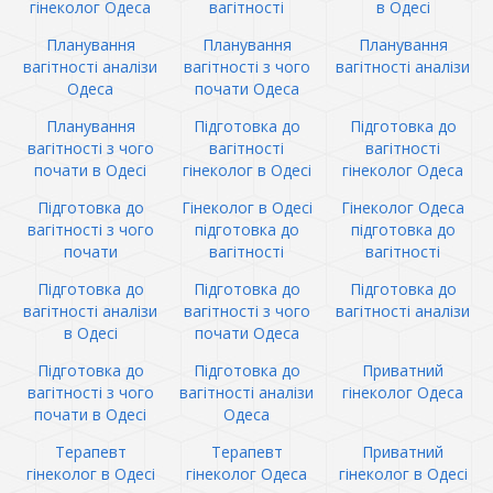
гінеколог Одеса
вагітності
в Одесі
Планування
Планування
Планування
вагітності аналізи
вагітності з чого
вагітності аналізи
Одеса
почати Одеса
Планування
Підготовка до
Підготовка до
вагітності з чого
вагітності
вагітності
почати в Одесі
гінеколог в Одесі
гінеколог Одеса
Підготовка до
Гінеколог в Одесі
Гінеколог Одеса
вагітності з чого
підготовка до
підготовка до
почати
вагітності
вагітності
Підготовка до
Підготовка до
Підготовка до
вагітності аналізи
вагітності з чого
вагітності аналізи
в Одесі
почати Одеса
Підготовка до
Підготовка до
Приватний
вагітності з чого
вагітності аналізи
гінеколог Одеса
почати в Одесі
Одеса
Терапевт
Терапевт
Приватний
гінеколог в Одесі
гінеколог Одеса
гінеколог в Одесі