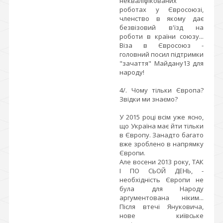
некваліфікованих
роботах у Євросоюзі,
членство в якому дає
безвізовий в'їзд на
роботи в країни союзу...
Віза в Євросоюз -
головний посил підтримки
"зачаття" Майдану13 для
народу!
4/. Чому тільки Європа?
Звідки ми знаємо?
У 2015 році всім уже ясно,
що Україна має йти тільки
в Європу. Занадто багато
вже зроблено в напрямку
Європи.
Але восени 2013 року, ТАК
І ПО СЬОЙ ДЕНЬ, -
необхідність Європи не
була для Народу
аргументована ніким...
Після втечі Януковича,
нове київське