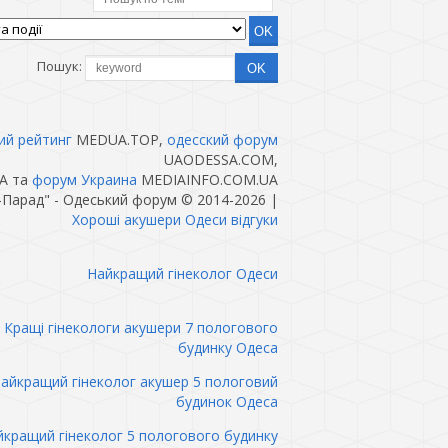
Пошук:
ий рейтинг
MEDUA.TOP,
одесский форум
UAODESSA.COM,
A та
форум Украина
MEDIAINFO.COM.UA
-Парад" - Одеський форум © 2014-2026
|
Хороші акушери Одеси відгуки
Найкращий гінеколог Одеси
Кращі гінекологи акушери 7 пологового
будинку Одеса
айкращий гінеколог акушер 5 пологовий
будинок Одеса
кращий гінеколог 5 пологового будинку