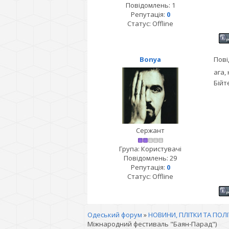
Повідомлень:
1
Репутація:
0
Статус:
Offline
Bonya
Пові
ага,
Бійт
Сержант
Група: Користувачі
Повідомлень:
29
Репутація:
0
Статус:
Offline
Одеський форум
»
НОВИНИ, ПЛІТКИ ТА ПОЛ
Міжнародний фестиваль "Баян-Парад")