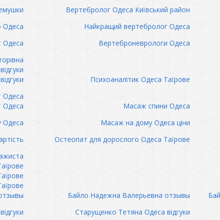
емушки
Вертебролог Одеса Київський район
о Одеса
Найкращий вертебролог Одеса
 Одеса
Вертеброневрологи Одеса
торівна
відгуки
відгуки
Психоаналітик Одеса Таїрове
т Одеса
т Одеса
Масаж спини Одеса
 Одеса
Масаж на дому Одеса ціни
артість
Остеопат для дорослого Одеса Таїрове
сажиста
Таїрове
Таїрове
Таїрове
отзывы
Байло Надежна Валерьевна отзывы
Бай
відгуки
Старущенко Тетяна Одеса відгуки