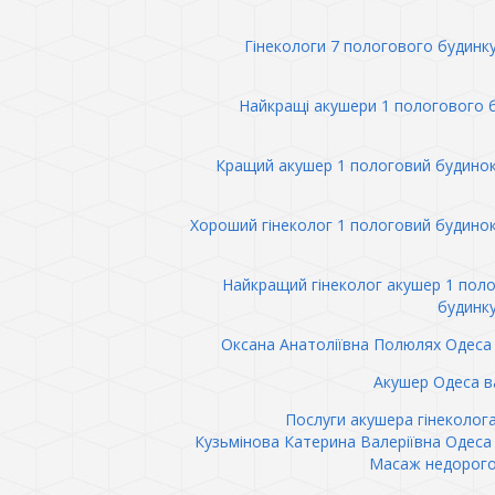
Гінекологи 7 пологового будинк
Найкращі акушери 1 пологового 
Кращий акушер 1 пологовий будино
Хороший гінеколог 1 пологовий будино
Найкращий гінеколог акушер 1 пол
будинк
Оксана Анатоліївна Полюлях Одеса 
Акушер Одеса в
Послуги акушера гінеколог
Кузьмінова Катерина Валеріївна Одеса 
Масаж недорого