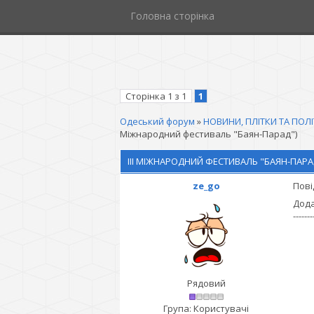
Головна сторінка
Сторінка
1
з
1
1
Одеський форум
»
НОВИНИ, ПЛІТКИ ТА ПОЛ
Міжнародний фестиваль "Баян-Парад")
III МІЖНАРОДНИЙ ФЕСТИВАЛЬ "БАЯН-ПАРА
ze_go
Пові
Додан
-------
Рядовий
Група: Користувачі