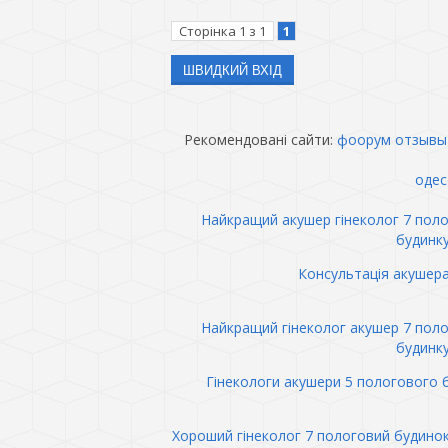
Сторінка
1
з
1
1
Рекомендовані сайти:
фоорум отзывы
одес
Найкращий акушер гінеколог 7 пол
будинк
Консультація акушер
Найкращий гінеколог акушер 7 пол
будинк
Гінекологи акушери 5 пологового 
Хороший гінеколог 7 пологовий будино