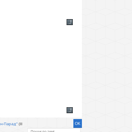
ян-Парад"
(III