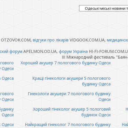
OTZOVOK.COM,
відгуки про лікарів
VIDGOOK.COM.UA,
медицинск
ский форум
APELMON.OD.UA,
форум Україна
HI-FI-FORUM.COM.U
III Міжнародний фестиваль "Баян
огового
Хороший акушер 7 пологового будинку Одеси
у Одеси
а Одеса
Кращі гінекологи акушери 5 пологового
будинку Одеса
огового
Гінекологи акушери 7 пологового будинку
у Одеси
Одеси
будинку
Хороший гінеколог акушер 5 пологовий
Н
Одеси
будинок Одеси
к Одеси
Найкращий гінеколог 7 пологового будинку
Най