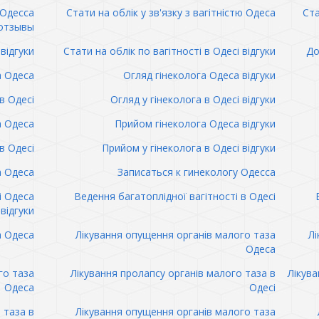
 Одесса
Стати на облік у зв'язку з вагітністю Одеса
Ста
отзывы
відгуки
Стати на облік по вагітності в Одесі відгуки
До
а Одеса
Огляд гінеколога Одеса відгуки
в Одесі
Огляд у гінеколога в Одесі відгуки
а Одеса
Прийом гінеколога Одеса відгуки
в Одесі
Прийом у гінеколога в Одесі відгуки
а Одеса
Записаться к гинекологу Одесса
і Одеса
Ведення багатоплідної вагітності в Одесі
відгуки
а Одеса
Лікування опущення органів малого таза
Лі
Одеса
го таза
Лікування пролапсу органів малого таза в
Лікува
Одеса
Одесі
 таза в
Лікування опущення органів малого таза