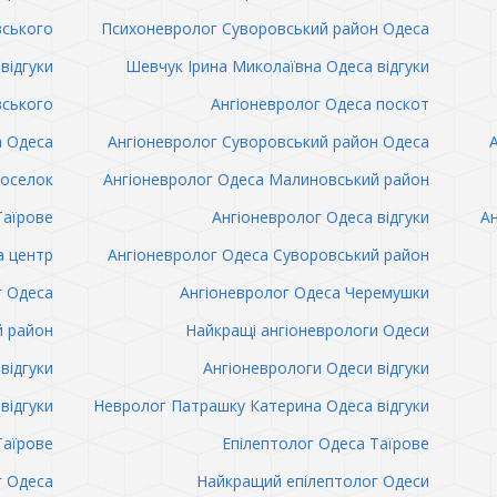
вського
Психоневролог Суворовський район Одеса
відгуки
Шевчук Ірина Миколаївна Одеса відгуки
вського
Ангіоневролог Одеса поскот
а Одеса
Ангіоневролог Суворовський район Одеса
поселок
Ангіоневролог Одеса Малиновський район
Таїрове
Ангіоневролог Одеса відгуки
Ан
а центр
Ангіоневролог Одеса Суворовський район
г Одеса
Ангіоневролог Одеса Черемушки
й район
Найкращі ангіоневрологи Одеси
відгуки
Ангіоневрологи Одеси відгуки
відгуки
Невролог Патрашку Катерина Одеса відгуки
Таїрове
Епілептолог Одеса Таїрове
г Одеса
Найкращий епілептолог Одеси