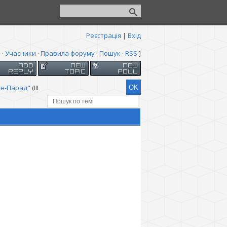
Реєстрація
|
Вхід
я
·
Учасники
·
Правила форуму
·
Пошук
·
RSS
]
ян-Парад"
(III