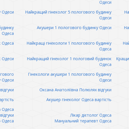
Одеси
у Одеси
Найкращий гінеколог 5 пологового будинку
На
Одеси
будинку
Акушери 1 пологового будинку Одеси
На
Одеса
к Одеса
Найкращі гінекологи 1 пологового будинку
Най
Одеса
к Одеси
Найкращий гінеколог 1 пологовий будинок
Кращий
Одеса
огового
Гінекологи акушери 1 пологового будинку
у Одеси
Одеси
відгуки
Оксана Анатоліївна Полюлях відгуки
артість
Акушер гінеколог Одеса вартість
а Одеса
відгуки
Лікар дієтолог Одеса
 Одеса
Мануальний терапевт Одеса