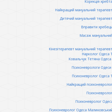
Корекція хребт
Найкращий мануальний терапев
Дитячий мануальний терапев
Вправити хребец
Масаж мануальний
Кінезітерапевт мануальний терапев
Нарколог Одеса 
Ковальчук Тетяна Одеса 
Психоневрологи Одеси 
Психоневролог Одеса 
Найкращий психоневролог
Психоневролог
Психоневролог Одес
Психоневролог Одеса Малиновськи