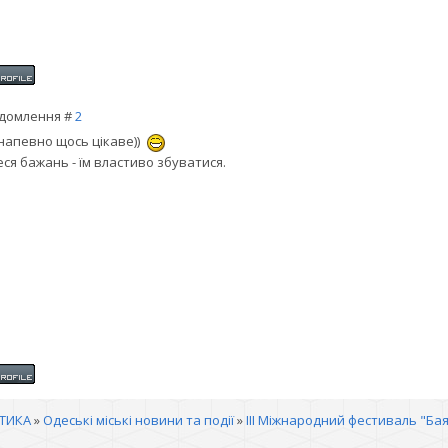
домлення #
2
 напевно щось цікаве))
еся бажань - їм властиво збуватися.
ІТИКА
»
Одеські міські новини та події
»
III Міжнародний фестиваль "Ба