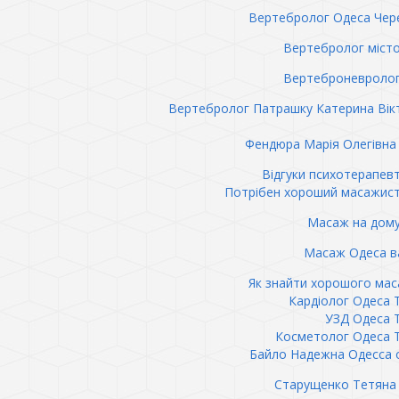
Вертебролог Одеса Чер
Вертебролог міст
Вертеброневролог
Вертебролог Патрашку Катерина Вік
Фендюра Марія Олегівна 
Відгуки психотерапев
Потрібен хороший масажис
Масаж на дому
Масаж Одеса в
Як знайти хорошого ма
Кардіолог Одеса 
УЗД Одеса 
Косметолог Одеса 
Байло Надежна Одесса 
Старущенко Тетяна 