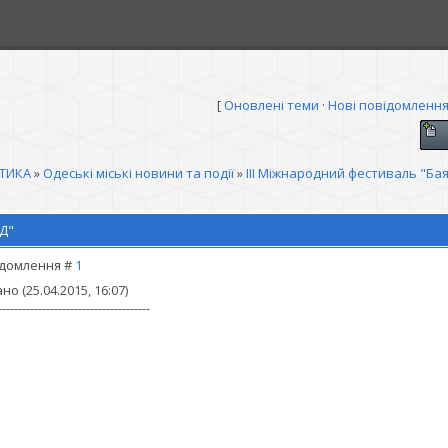
[
Оновлені теми
·
Нові повідомленн
ІТИКА
»
Одеські міські новини та події
»
III Міжнародний фестиваль "Ба
Д"
домлення #
1
о (25.04.2015, 16:07)
--------------------------------------