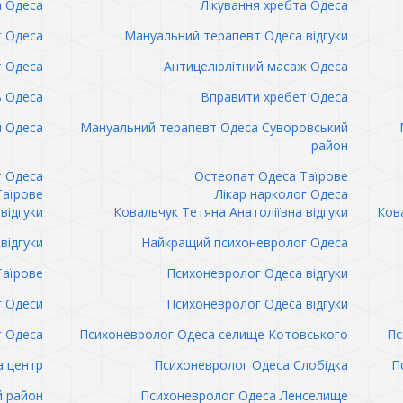
а Одеса
Лікування хребта Одеса
т Одеса
Мануальний терапевт Одеса відгуки
т Одеса
Антицелюлітний масаж Одеса
ь Одеса
Вправити хребет Одеса
 Одеса
Мануальний терапевт Одеса Суворовський
район
т Одеса
Остеопат Одеса Таїрове
Таїрове
Лікар нарколог Одеса
відгуки
Ковальчук Тетяна Анатоліївна відгуки
Кова
відгуки
Найкращий психоневролог Одеса
Таїрове
Психоневролог Одеса відгуки
 Одеси
Психоневролог Одеса відгуки
 Одеса
Психоневролог Одеса селище Котовського
Пс
а центр
Психоневролог Одеса Слобідка
П
й район
Психоневролог Одеса Ленселище