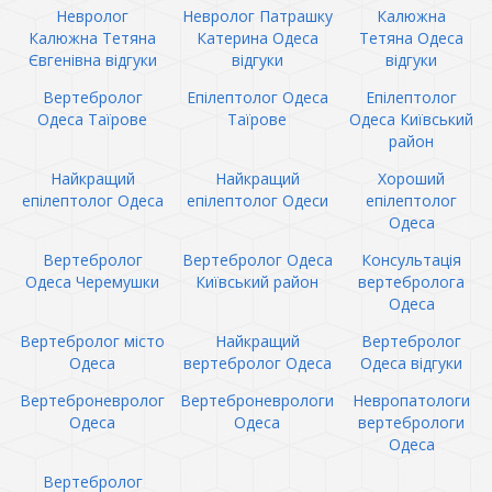
Невролог
Невролог Патрашку
Калюжна
Калюжна Тетяна
Катерина Одеса
Тетяна Одеса
Євгенівна відгуки
відгуки
відгуки
Вертебролог
Епілептолог Одеса
Епілептолог
Одеса Таїрове
Таїрове
Одеса Київський
район
Найкращий
Найкращий
Хороший
епілептолог Одеса
епілептолог Одеси
епілептолог
Одеса
Вертебролог
Вертебролог Одеса
Консультація
Одеса Черемушки
Київський район
вертебролога
Одеса
Вертебролог місто
Найкращий
Вертебролог
Одеса
вертебролог Одеса
Одеса відгуки
Вертеброневролог
Вертеброневрологи
Невропатологи
Одеса
Одеса
вертебрологи
Одеса
Вертебролог