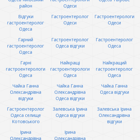
район
Одеси
Відгуки
Гастроентеролог
Гастроентерологи
гастроентеролог
Одеси
Одеси
Одеса
Гарний
Гастроентеролог
Гастроентеролог
гастроентеролог
Одеса відгуки
Одеса
Одеса
Гарні
Найкращі
Найкращий
гастроентерологи
гастроентерологи
гастроентеролог
Одеса
Одеса
Одеса
Чайка Ганна
Чайка Ганна
Чайка Ганна
Олександрівна
Олександрівна
Одеса відгуки
відгуки
Одеса відгуки
Гастроентеролог
Залевська Ірина
Залевська Ірина
Одеса селище
Одеса відгуки
Олександрівна
Котовського
відгуки
Ірина
Ірина
Олександрівна
Олександрівна