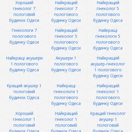
Хороший
Найкращий
Найкращий
гінеколог 7
гінеколог 7
гінеколог 5
пологовий
пологового
пологового
будинок Одеси
будинку Одеси
будинку Одеса
Гінекологи 7
Найкращий
Найкращі
пологового
гінеколог 5
гінекологи 5
будинку Одеси
пологового
пологового
будинку Одеси
будинку Одеса
Найкращі акушери
Акушери 1
Найкращий
1 пологового
пологового
акушер-гінеколог
будинку Одеса
будинку Одеси
1 пологового
будинку Одеси
Кращий акушер 1
Найкращі
Найкращий
пологовий
гінекологи 1
гінеколог 1
будинок Одеса
пологового
пологового
будинку Одеса
будинку Одеси
Хороший
Найкращий
Кращий гінеколог
гінеколог 1
гінеколог 1
акушер 1
пологовий
пологовий
пологовий
будинок Одеси
будинок Одеса
будинок Одеса