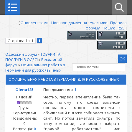
[
Оновлені теми
·
Нові повідомлення
·
Учасники
·
Правила
форуму
·
Пошук
·
RSS
]
Сторінка
1
з
1
1
Одеський форум
»
ТОВАРИ ТА
ПОСЛУГИ В ОДЕСІ
»
Рекламний
форум
»
Официальная работа в
Германии для русскоязычных
ОФИЦИАЛЬНАЯ РАБОТА В ГЕРМАНИИ ДЛЯ РУССКОЯЗЫЧНЫХ
Olena125
Повідомлення #
1
Рядовий
Честно, первое впечатление было так
себе, потому что среди вакансий
Група:
попадалось много сомнительных
Користувачі
объявлений и я уже собирался закрыть
Повідомлень:
сайт. Но потом заметила фильтры по
9
типу компании, там можно выбрать
Репутація:
0
"прямой работодатель" или