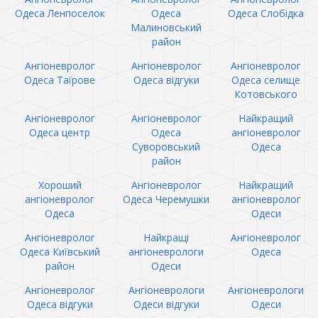
Одеса Ленпоселок
Одеса
Одеса Слобідка
Малиновський
район
Ангіоневролог
Ангіоневролог
Ангіоневролог
Одеса Таїрове
Одеса відгуки
Одеса селище
Котовського
Ангіоневролог
Ангіоневролог
Найкращий
Одеса центр
Одеса
ангіоневролог
Суворовський
Одеса
район
Хороший
Ангіоневролог
Найкращий
ангіоневролог
Одеса Черемушки
ангіоневролог
Одеса
Одеси
Ангіоневролог
Найкращі
Ангіоневролог
Одеса Київський
ангіоневрологи
Одеса
район
Одеси
Ангіоневролог
Ангіоневрологи
Ангіоневрологи
Одеса відгуки
Одеси відгуки
Одеси