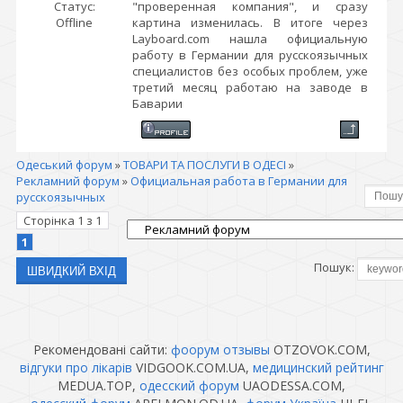
Статус:
"проверенная компания", и сразу
Offline
картина изменилась. В итоге через
Layboard.com нашла официальную
работу в Германии для русскоязычных
специалистов без особых проблем, уже
третий месяц работаю на заводе в
Баварии
Одеський форум
»
ТОВАРИ ТА ПОСЛУГИ В ОДЕСІ
»
Рекламний форум
»
Официальная работа в Германии для
русскоязычных
Сторінка
1
з
1
1
Пошук:
Рекомендовані сайти:
фоорум отзывы
OTZOVOK.COM,
відгуки про лікарів
VIDGOOK.COM.UA,
медицинский рейтинг
MEDUA.TOP,
одесский форум
UAODESSA.COM,