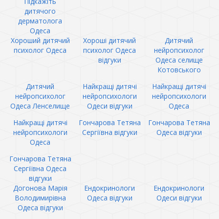
Підкажіть
дитячого
дерматолога
Одеса
Хороший дитячий
Хороші дитячий
Дитячий
психолог Одеса
психолог Одеса
нейропсихолог
відгуки
Одеса селище
Котовського
Дитячий
Найкращі дитячі
Найкращі дитячі
нейропсихолог
нейропсихологи
нейропсихологи
Одеса Ленселище
Одеси відгуки
Одеса
Найкращі дитячі
Гончарова Тетяна
Гончарова Тетяна
нейропсихологи
Сергіївна відгуки
Одеса відгуки
Одеса
Гончарова Тетяна
Сергіївна Одеса
відгуки
Догонова Марія
Ендокринологи
Ендокринологи
Володимирівна
Одеса відгуки
Одеси відгуки
Одеса відгуки