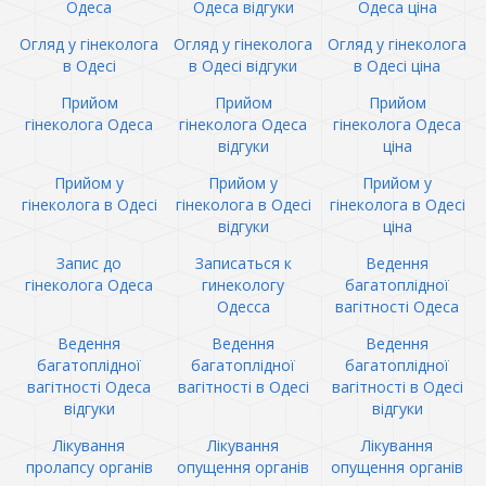
Одеса
Одеса відгуки
Одеса ціна
Огляд у гінеколога
Огляд у гінеколога
Огляд у гінеколога
в Одесі
в Одесі відгуки
в Одесі ціна
Прийом
Прийом
Прийом
гінеколога Одеса
гінеколога Одеса
гінеколога Одеса
відгуки
ціна
Прийом у
Прийом у
Прийом у
гінеколога в Одесі
гінеколога в Одесі
гінеколога в Одесі
відгуки
ціна
Запис до
Записаться к
Ведення
гінеколога Одеса
гинекологу
багатоплідної
Одесса
вагітності Одеса
Ведення
Ведення
Ведення
багатоплідної
багатоплідної
багатоплідної
вагітності Одеса
вагітності в Одесі
вагітності в Одесі
відгуки
відгуки
Лікування
Лікування
Лікування
пролапсу органів
опущення органів
опущення органів