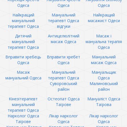
Одеса
Одеса
Одеса
Найкращий
Мануальний
Найкращий
мануальний
терапевт Одеса
масажист Одеси
терапевт Одеса
відгуки
Дитячий
Антицелюлітний
Масаж і
мануальний
масаж Одеса
мануальна терапія
терапевт Одеса
Одеса
Вправити хребець
Вправити хребет
Мануальний
Одеса
Одеса
масаж Одеса
Масаж
Мануальний
Мануальщик
мануальний Одеса
терапевт Одеса
Одеса
Суворовський
Малиновський
район
район
Кінезітерапевт
Остеопат Одеса
Мануаліст Одеса
мануальний
Таїрове
Таїрова
терапевт Одеса
Нарколог Одеса
Лікар нарколог
Лікар нарколог
Таїрове
Одеса
Одеса