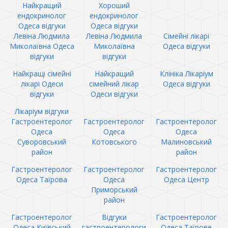
Найкращий
Хороший
ендокринолог
ендокринолог
Одеса відгуки
Одеса відгуки
Левіна Людмила
Левіна Людмила
Сімейні лікарі
Миколаївна Одеса
Миколаївна
Одеса відгуки
відгуки
відгуки
Найкращі сімейні
Найкращий
Клініка Лікаріум
лікарі Одеси
сімейний лікар
Одеса відгуки
відгуки
Одеси відгуки
Лікаріум відгуки
Гастроентеролог
Гастроентеролог
Гастроентеролог
Одеса
Одеса
Одеса
Суворовський
Котовського
Малиновський
район
район
Гастроентеролог
Гастроентеролог
Гастроентеролог
Одеса Таїрова
Одеса
Одеса Центр
Приморський
район
Гастроентеролог
Відгуки
Гастроентеролог
Одеса Київський
гастроентерологи
Одеса Таїрове