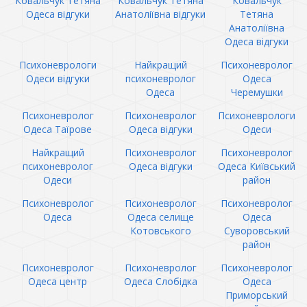
Ковальчук Тетяна
Ковальчук Тетяна
Ковальчук
Одеса відгуки
Анатоліївна відгуки
Тетяна
Анатоліївна
Одеса відгуки
Психоневрологи
Найкращий
Психоневролог
Одеси відгуки
психоневролог
Одеса
Одеса
Черемушки
Психоневролог
Психоневролог
Психоневрологи
Одеса Таїрове
Одеса відгуки
Одеси
Найкращий
Психоневролог
Психоневролог
психоневролог
Одеса відгуки
Одеса Київський
Одеси
район
Психоневролог
Психоневролог
Психоневролог
Одеса
Одеса селище
Одеса
Котовського
Суворовський
район
Психоневролог
Психоневролог
Психоневролог
Одеса центр
Одеса Слобідка
Одеса
Приморський