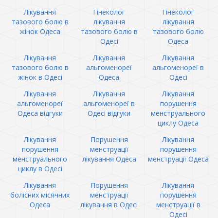
Лікування
Гінеколог
Гінеколог
тазового болю в
лікування
лікування
жінок Одеса
тазового болю в
тазового болю
Одесі
Одеса
Лікування
Лікування
Лікування
тазового болю в
альгоменореї
альгоменореї в
жінок в Одесі
Одеса
Одесі
Лікування
Лікування
Лікування
альгоменореї
альгоменореї в
порушення
Одеса відгуки
Одесі відгуки
менструального
циклу Одеса
Лікування
Порушення
Лікування
порушення
менструації
порушення
менструального
лікування Одеса
менструації Одеса
циклу в Одесі
Лікування
Порушення
Лікування
болісних місячних
менструації
порушення
Одеса
лікування в Одесі
менструації в
Одесі