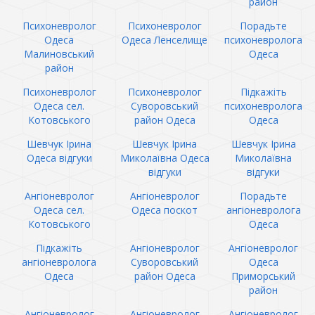
район
Психоневролог
Психоневролог
Порадьте
Одеса
Одеса Ленселище
психоневролога
Малиновський
Одеса
район
Психоневролог
Психоневролог
Підкажіть
Одеса сел.
Суворовський
психоневролога
Котовського
район Одеса
Одеса
Шевчук Ірина
Шевчук Ірина
Шевчук Ірина
Одеса відгуки
Миколаївна Одеса
Миколаївна
відгуки
відгуки
Ангіоневролог
Ангіоневролог
Порадьте
Одеса сел.
Одеса поскот
ангіоневролога
Котовського
Одеса
Підкажіть
Ангіоневролог
Ангіоневролог
ангіоневролога
Суворовський
Одеса
Одеса
район Одеса
Приморський
район
Ангіоневролог
Ангіоневролог
Ангіоневролог