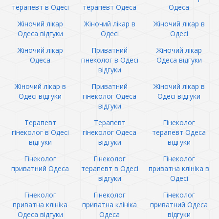
терапевт в Одесі
терапевт Одеса
Одеса
Жіночий лікар
Жіночий лікар в
Жіночий лікар в
Одеса відгуки
Одесі
Одесі
Жіночий лікар
Приватний
Жіночий лікар
Одеса
гінеколог в Одесі
Одеса відгуки
відгуки
Жіночий лікар в
Приватний
Жіночий лікар в
Одесі відгуки
гінеколог Одеса
Одесі відгуки
відгуки
Терапевт
Терапевт
Гінеколог
гінеколог в Одесі
гінеколог Одеса
терапевт Одеса
відгуки
відгуки
відгуки
Гінеколог
Гінеколог
Гінеколог
приватний Одеса
терапевт в Одесі
приватна клініка в
відгуки
Одесі
Гінеколог
Гінеколог
Гінеколог
приватна клініка
приватна клініка
приватний Одеса
Одеса відгуки
Одеса
відгуки