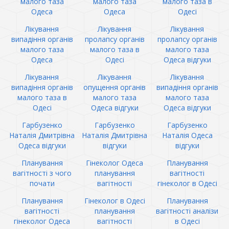
малого таза
малого таза
малого таза в
Одеса
Одеса
Одесі
Лікування
Лікування
Лікування
випадіння органів
пролапсу органів
пролапсу органів
малого таза
малого таза в
малого таза
Одеса
Одесі
Одеса відгуки
Лікування
Лікування
Лікування
випадіння органів
опущення органів
випадіння органів
малого таза в
малого таза
малого таза
Одесі
Одеса відгуки
Одеса відгуки
Гарбузенко
Гарбузенко
Гарбузенко
Наталія Дмитрівна
Наталія Дмитрівна
Наталія Одеса
Одеса відгуки
відгуки
відгуки
Планування
Гінеколог Одеса
Планування
вагітності з чого
планування
вагітності
почати
вагітності
гінеколог в Одесі
Планування
Гінеколог в Одесі
Планування
вагітності
планування
вагітності аналізи
гінеколог Одеса
вагітності
в Одесі