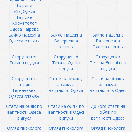
Таїрове
УЗД Одеса
Таїрове
Косметолог
Одеса Таїрове
Байло Надежна
Байло Надежна
Байло Надежна
Одесса отзывы
Валерьевна
Валерьевна
отзывы
Одесса отзывы
Старущенко
Старущенко
Старущенко
Тетяна відгуки
Тетяна Одеса
Тетяна Євгеніївна
відгуки
відгуки
Старущенко
Стати на облік у
Стати на облік у
Татьяна
зв'язку з
зв'язку з
Евгеньевна
вагітністю Одеса
вагітністю в Одесі
Одесса отзывы
Стати на облік по
Стати на облік по
До кого стати на
вагітності Одеса
вагітності в Одесі
облік по
відгуки
відгуки
вагітності Одеса
Огляд гінеколога
Огляд гінеколога
Огляд гінеколога