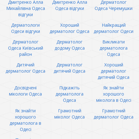
Дмитренко Алла
Дмитренко Алла
Дерматолог
Михайлівна Одеса
Одеса відгуки
Одеса Черемушки
відгуки
Дерматологи
Хороший
Найкращий
Одеси відгуки
дерматолог Одеса
дерматолог Одеси
Дерматолог
Дерматолог
Викликати
Одеса Київський
додому Одеса
дерматолога
район
Одеса
Дитячий
Дерматолог
Хороший
дерматолог Одеса
дитячий Одеса
дерматолог
дитячий Одеса
Досвідчені
Підкажіть
Як знайти
мікологи Одеса
дерматолога
хорошого
Одеса
міколога в Одесі
Як знайти
Грамотний
Грамотний
хорошого
міколог Одеса
дерматолог Одеса
дерматолога в
Одесі