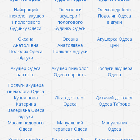
Найкращий
Гінекологи
Олександр Ілліч
гінеколог акушер
акушери 1
Подолян Одеса
1 пологового
пологового
відгуки
будинку Одеси
будинку Одеси
Оксана
Оксана
Акушерка Одеса
Анатоліївна
Анатоліївна
ціни
Полюлях Одеса
Полюлях відгуки
відгуки
Акушер Одеса
Акушер гінеколог
Послуги акушера
вартість
Одеса вартість
Одеса
Послуги акушера
гінеколога Одеса
Кузьмінова
Лікар дієтолог
Дитячий дієтолог
Катерина
Одеса
Одеса Таїрове
Валеріївна Одеса
відгуки
Масаж недорого
Мануальний
Мануальник
Одеса
терапевт Одеса
Одеса
Корекція хребта
Лікування хребта
Лікування сколіозу