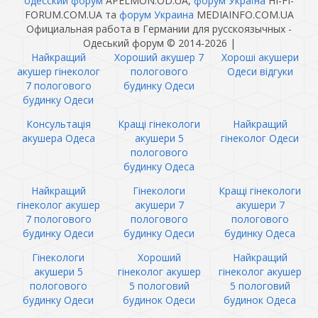
одесский форум
APELMON.OD.UA,
форум Україна
HI-FI-
FORUM.COM.UA та
форум Украина
MEDIAINFO.COM.UA
Официальная работа в Германии для русскоязычных -
Одеський форум © 2014-2026
|
Найкращий
Хороший акушер 7
Хороші акушери
акушер гінеколог
пологового
Одеси відгуки
7 пологового
будинку Одеси
будинку Одеси
Консультація
Кращі гінекологи
Найкращий
акушера Одеса
акушери 5
гінеколог Одеси
пологового
будинку Одеса
Найкращий
Гінекологи
Кращі гінекологи
гінеколог акушер
акушери 7
акушери 7
7 пологового
пологового
пологового
будинку Одеси
будинку Одеси
будинку Одеса
Гінекологи
Хороший
Найкращий
акушери 5
гінеколог акушер
гінеколог акушер
пологового
5 пологовий
5 пологовий
будинку Одеси
будинок Одеси
будинок Одеса