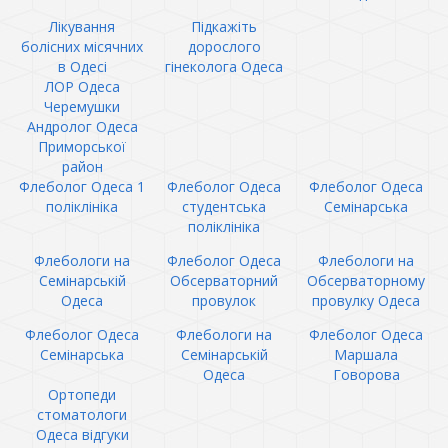
Лікування
Підкажіть
болісних місячних
дорослого
в Одесі
гінеколога Одеса
ЛОР Одеса
Черемушки
Андролог Одеса
Приморської
район
Флеболог Одеса 1
Флеболог Одеса
Флеболог Одеса
поліклініка
студентська
Семінарська
поліклініка
Флебологи на
Флеболог Одеса
Флебологи на
Семінарській
Обсерваторний
Обсерваторному
Одеса
провулок
провулку Одеса
Флеболог Одеса
Флебологи на
Флеболог Одеса
Семінарська
Семінарській
Маршала
Одеса
Говорова
Ортопеди
стоматологи
Одеса відгуки