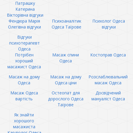
Патрашку
Катерина
Вікторівна відгуки
Фендюра Марія
Психоаналітик
Психолог Одеса
Олегівна відгуки
Одеса Таїрове
відгуки
Відгуки
психотерапевт
Одеса
Потрібен
Масаж спини
Костоправ Одеса
хороший
Одеса
масажист Одеса
Масаж на дому
Масаж на дому
Розслаблювальний
Одеса
Одеса ціни
масаж Одеса
Масаж Одеса
Остеопат для
Досвідчений
вартість
дорослого Одеса
мануаліст Одеса
Таїрове
Як знайти
хорошого
масажиста
Кардіолог Одеса