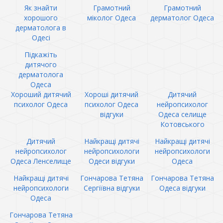
Як знайти
Грамотний
Грамотний
хорошого
міколог Одеса
дерматолог Одеса
дерматолога в
Одесі
Підкажіть
дитячого
дерматолога
Одеса
Хороший дитячий
Хороші дитячий
Дитячий
психолог Одеса
психолог Одеса
нейропсихолог
відгуки
Одеса селище
Котовського
Дитячий
Найкращі дитячі
Найкращі дитячі
нейропсихолог
нейропсихологи
нейропсихологи
Одеса Ленселище
Одеси відгуки
Одеса
Найкращі дитячі
Гончарова Тетяна
Гончарова Тетяна
нейропсихологи
Сергіївна відгуки
Одеса відгуки
Одеса
Гончарова Тетяна