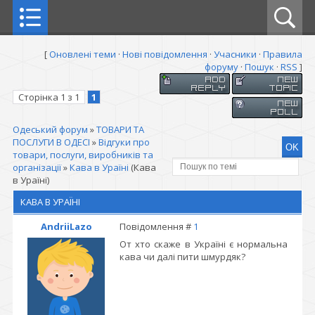
[
Оновлені теми
·
Нові повідомлення
·
Учасники
·
Правила
форуму
·
Пошук
·
RSS
]
Сторінка
1
з
1
1
Одеський форум
»
ТОВАРИ ТА
ПОСЛУГИ В ОДЕСІ
»
Відгуки про
товари, послуги, виробників та
організації
»
Кава в Ураїні
(Кава
в Ураїні)
КАВА В УРАЇНІ
AndriiLazo
Повідомлення #
1
От хто скаже в Україні є нормальна
кава чи далі пити шмурдяк?