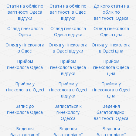
Стати на облік по
Стати на облік по
До кого стати на
вагітності Одеса
вагітності в Одесі
облік по
відгуки
відгуки
вагітності Одеса
Огляд гінеколога
Огляд гінеколога
Огляд гінеколога
Одеса
Одеса відгуки
Одеса ціна
Огляд у гінеколога
Огляд у гінеколога
Огляд у гінеколога
в Одесі
в Одесі відгуки
в Одесі ціна
Прийом
Прийом
Прийом
гінеколога Одеса
гінеколога Одеса
гінеколога Одеса
відгуки
ціна
Прийом у
Прийом у
Прийом у
гінеколога в Одесі
гінеколога в Одесі
гінеколога в Одесі
відгуки
ціна
Запис до
Записаться к
Ведення
гінеколога Одеса
гинекологу
багатоплідної
Одесса
вагітності Одеса
Ведення
Ведення
Ведення
багатоплідної
багатоплідної
багатоплідної