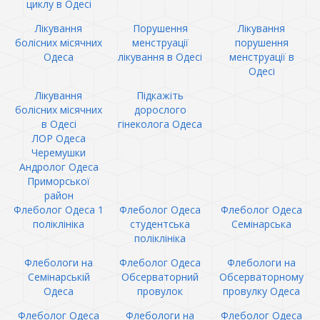
циклу в Одесі
Лікування
Порушення
Лікування
болісних місячних
менструації
порушення
Одеса
лікування в Одесі
менструації в
Одесі
Лікування
Підкажіть
болісних місячних
дорослого
в Одесі
гінеколога Одеса
ЛОР Одеса
Черемушки
Андролог Одеса
Приморської
район
Флеболог Одеса 1
Флеболог Одеса
Флеболог Одеса
поліклініка
студентська
Семінарська
поліклініка
Флебологи на
Флеболог Одеса
Флебологи на
Семінарській
Обсерваторний
Обсерваторному
Одеса
провулок
провулку Одеса
Флеболог Одеса
Флебологи на
Флеболог Одеса