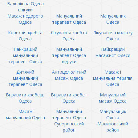
Валеріївна Одеса
відгуки
Масаж недорого
Мануальний
Мануальник
Одеса
терапевт Одеса
Одеса
Корекція хребта
Лікування хребта
Лікування сколіозу
Одеса
Одеса
Одеса
Найкращий
Мануальний
Найкращий
мануальний
терапевт Одеса
масажист Одеси
терапевт Одеса
відгуки
Дитячий
Антицелюлітний
Масаж і
мануальний
масаж Одеса
мануальна терапія
терапевт Одеса
Одеса
Вправити хребець
Вправити хребет
Мануальний
Одеса
Одеса
масаж Одеса
Масаж
Мануальний
Мануальщик
мануальний Одеса
терапевт Одеса
Одеса
Суворовський
Малиновський
район
район