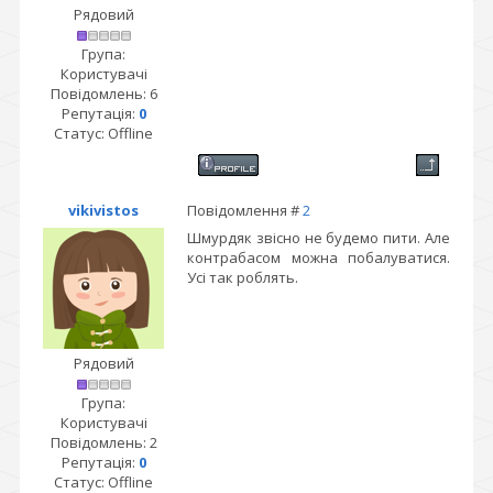
Рядовий
Група:
Користувачі
Повідомлень:
6
Репутація:
0
Статус:
Offline
vikivistos
Повідомлення #
2
Шмурдяк звісно не будемо пити. Але
контрабасом можна побалуватися.
Усі так роблять.
Рядовий
Група:
Користувачі
Повідомлень:
2
Репутація:
0
Статус:
Offline