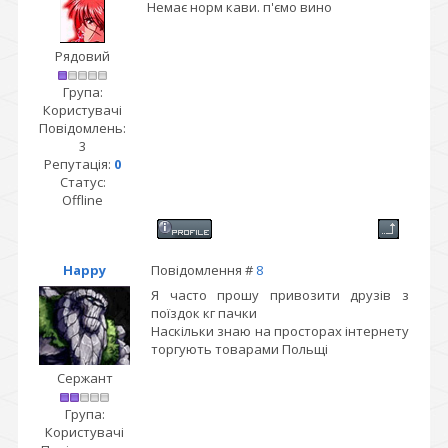
Немає норм кави. п'ємо вино
Рядовий
Група:
Користувачі
Повідомлень:
3
Репутація:
0
Статус:
Offline
Happy
Повідомлення #
8
Я часто прошу привозити друзів з
поїздок кг пачки
Наскільки знаю на просторах інтернету
торгують товарами Польщі
Сержант
Група:
Користувачі