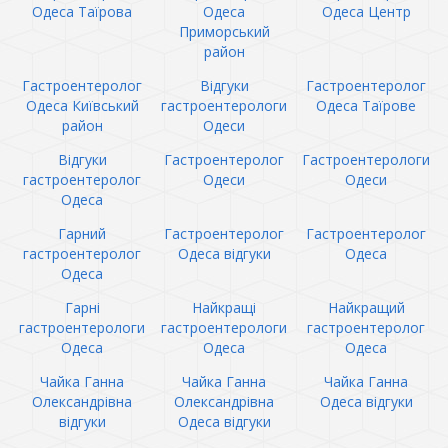
Одеса Таїрова
Одеса
Одеса Центр
Приморський
район
Гастроентеролог
Відгуки
Гастроентеролог
Одеса Київський
гастроентерологи
Одеса Таїрове
район
Одеси
Відгуки
Гастроентеролог
Гастроентерологи
гастроентеролог
Одеси
Одеси
Одеса
Гарний
Гастроентеролог
Гастроентеролог
гастроентеролог
Одеса відгуки
Одеса
Одеса
Гарні
Найкращі
Найкращий
гастроентерологи
гастроентерологи
гастроентеролог
Одеса
Одеса
Одеса
Чайка Ганна
Чайка Ганна
Чайка Ганна
Олександрівна
Олександрівна
Одеса відгуки
відгуки
Одеса відгуки