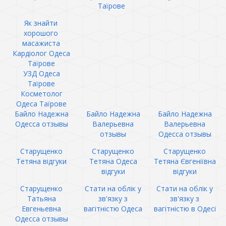
Таїрове
Як знайти
хорошого
масажиста
Кардіолог Одеса
Таїрове
УЗД Одеса
Таїрове
Косметолог
Одеса Таїрове
Байло Надежна
Байло Надежна
Байло Надежна
Одесса отзывы
Валерьевна
Валерьевна
отзывы
Одесса отзывы
Старущенко
Старущенко
Старущенко
Тетяна відгуки
Тетяна Одеса
Тетяна Євгеніївна
відгуки
відгуки
Старущенко
Стати на облік у
Стати на облік у
Татьяна
зв'язку з
зв'язку з
Евгеньевна
вагітністю Одеса
вагітністю в Одесі
Одесса отзывы