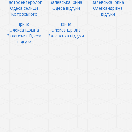
Гастроентеролог
Залевська Ірина
Залевська Ірина
Одеса селище
Одеса відгуки
Олександрівна
Котовського
відгуки
Ірина
Ірина
Олександрівна
Олександрівна
Залевська Одеса
Залевська відгуки
відгуки