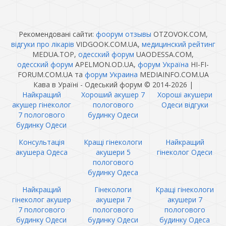
Рекомендовані сайти:
фоорум отзывы
OTZOVOK.COM,
відгуки про лікарів
VIDGOOK.COM.UA,
медицинский рейтинг
MEDUA.TOP,
одесский форум
UAODESSA.COM,
одесский форум
APELMON.OD.UA,
форум Україна
HI-FI-
FORUM.COM.UA та
форум Украина
MEDIAINFO.COM.UA
Кава в Ураїні - Одеський форум © 2014-2026
|
Найкращий
Хороший акушер 7
Хороші акушери
акушер гінеколог
пологового
Одеси відгуки
7 пологового
будинку Одеси
будинку Одеси
Консультація
Кращі гінекологи
Найкращий
акушера Одеса
акушери 5
гінеколог Одеси
пологового
будинку Одеса
Найкращий
Гінекологи
Кращі гінекологи
гінеколог акушер
акушери 7
акушери 7
7 пологового
пологового
пологового
будинку Одеси
будинку Одеси
будинку Одеса