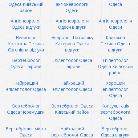
Одеса Київський
ангіоневрологи
Одеса
район
Одеси
Ангіоневролог
Ангіоневрологи
Ангіоневрологи
Одеса відгуки
Одеси відгуки
Одеси
Невролог
Невролог Патрашку
Калюжна
Калюжна Тетяна
Катерина Одеса
Тетяна Одеса
Євгенівна відгуки
відгуки
відгуки
Вертебролог
Епілептолог Одеса
Епілептолог
Одеса Таїрове
Таїрове
Одеса Київський
район
Найкращий
Найкращий
Хороший
епілептолог Одеса
епілептолог Одеси
епілептолог
Одеса
Вертебролог
Вертебролог Одеса
Консультація
Одеса Черемушки
Київський район
вертебролога
Одеса
Вертебролог місто
Найкращий
Вертебролог
Одеса
вертебролог Одеса
Одеса відгуки