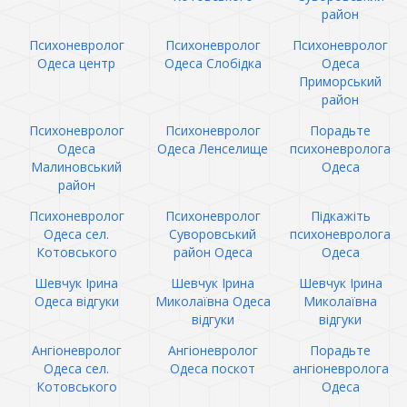
район
Психоневролог
Психоневролог
Психоневролог
Одеса центр
Одеса Слобідка
Одеса
Приморський
район
Психоневролог
Психоневролог
Порадьте
Одеса
Одеса Ленселище
психоневролога
Малиновський
Одеса
район
Психоневролог
Психоневролог
Підкажіть
Одеса сел.
Суворовський
психоневролога
Котовського
район Одеса
Одеса
Шевчук Ірина
Шевчук Ірина
Шевчук Ірина
Одеса відгуки
Миколаївна Одеса
Миколаївна
відгуки
відгуки
Ангіоневролог
Ангіоневролог
Порадьте
Одеса сел.
Одеса поскот
ангіоневролога
Котовського
Одеса