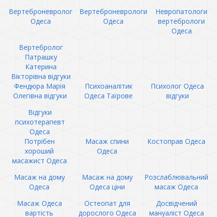
Вертеброневролог
Вертеброневрологи
Невропатологи
Одеса
Одеса
вертебрологи
Одеса
Вертебролог
Патрашку
Катерина
Вікторівна відгуки
Фендюра Марія
Психоаналітик
Психолог Одеса
Олегівна відгуки
Одеса Таїрове
відгуки
Відгуки
психотерапевт
Одеса
Потрібен
Масаж спини
Костоправ Одеса
хороший
Одеса
масажист Одеса
Масаж на дому
Масаж на дому
Розслаблювальний
Одеса
Одеса ціни
масаж Одеса
Масаж Одеса
Остеопат для
Досвідчений
вартість
дорослого Одеса
мануаліст Одеса