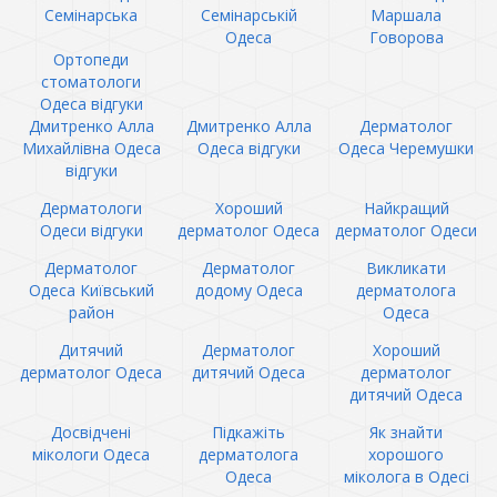
Семінарська
Семінарській
Маршала
Одеса
Говорова
Ортопеди
стоматологи
Одеса відгуки
Дмитренко Алла
Дмитренко Алла
Дерматолог
Михайлівна Одеса
Одеса відгуки
Одеса Черемушки
відгуки
Дерматологи
Хороший
Найкращий
Одеси відгуки
дерматолог Одеса
дерматолог Одеси
Дерматолог
Дерматолог
Викликати
Одеса Київський
додому Одеса
дерматолога
район
Одеса
Дитячий
Дерматолог
Хороший
дерматолог Одеса
дитячий Одеса
дерматолог
дитячий Одеса
Досвідчені
Підкажіть
Як знайти
мікологи Одеса
дерматолога
хорошого
Одеса
міколога в Одесі