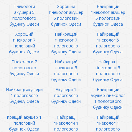
Гінекологи
Хороший
Найкращий
акушери 5
гінеколог акушер
гінеколог акушер
пологового
5 пологовий
5 пологовий
будинку Одеси
будинок Одеси
будинок Одеса
Хороший
Найкращий
Найкращий
гінеколог 7
гінеколог 7
гінеколог 5
пологовий
пологового
пологового
будинок Одеси
будинку Одеси
будинку Одеса
Гінекологи 7
Найкращий
Найкращі
пологового
гінеколог 5
гінекологи 5
будинку Одеси
пологового
пологового
будинку Одеси
будинку Одеса
Найкращі акушери
Акушери 1
Найкращий
1 пологового
пологового
акушер-гінеколог
будинку Одеса
будинку Одеси
1 пологового
будинку Одеси
Кращий акушер 1
Найкращі
Найкращий
пологовий
гінекологи 1
гінеколог 1
будинок Одеса
пологового
пологового