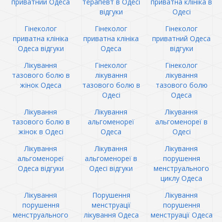
приватний Одеса
терапевт в Одесі
приватна клініка в
відгуки
Одесі
Гінеколог
Гінеколог
Гінеколог
приватна клініка
приватна клініка
приватний Одеса
Одеса відгуки
Одеса
відгуки
Лікування
Гінеколог
Гінеколог
тазового болю в
лікування
лікування
жінок Одеса
тазового болю в
тазового болю
Одесі
Одеса
Лікування
Лікування
Лікування
тазового болю в
альгоменореї
альгоменореї в
жінок в Одесі
Одеса
Одесі
Лікування
Лікування
Лікування
альгоменореї
альгоменореї в
порушення
Одеса відгуки
Одесі відгуки
менструального
циклу Одеса
Лікування
Порушення
Лікування
порушення
менструації
порушення
менструального
лікування Одеса
менструації Одеса