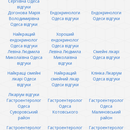
Сергіївна Одеса
відгуки
Догонова Марія
Ендокринологи
Ендокринологи
Володимирівна
Одеса відгуки
Одеси відгуки
Одеса відгуки
Найкращий
Хороший
ендокринолог
ендокринолог
Одеса відгуки
Одеса відгуки
Левіна Людмила
Левіна Людмила
Сімейні лікарі
Миколаївна Одеса
Миколаївна
Одеса відгуки
відгуки
відгуки
Найкращі сімейні
Найкращий
Клініка Лікаріум
лікарі Одеси
сімейний лікар
Одеса відгуки
відгуки
Одеси відгуки
Лікаріум відгуки
Гастроентеролог
Гастроентеролог
Гастроентеролог
Одеса
Одеса
Одеса
Суворовський
Котовського
Малиновський
район
район
Гастроентеролог
Гастроентеролог
Гастроентеролог