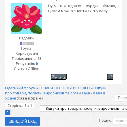
Ну чого ж одразу шмурдяк... Думаю,
цілком можна знайти якісну каву.
Рядовий
Група:
Користувачі
Повідомлень:
13
Репутація:
0
Статус:
Offline
Одеський форум
»
ТОВАРИ ТА ПОСЛУГИ В ОДЕСІ
»
Відгуки
про товари, послуги, виробників та організації
»
Кава в
Ураїні
(Кава в Ураїні)
Сторінка
1
з
1
1
Пошук: