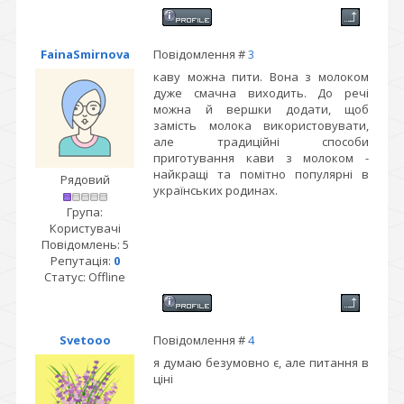
FainaSmirnova
Повідомлення #
3
каву можна пити. Вона з молоком
дуже смачна виходить. До речі
можна й вершки додати, щоб
замість молока використовувати,
але традиційні способи
приготування кави з молоком -
найкращі та помітно популярні в
Рядовий
українських родинах.
Група:
Користувачі
Повідомлень:
5
Репутація:
0
Статус:
Offline
Svetooo
Повідомлення #
4
я думаю безумовно є, але питання в
ціні