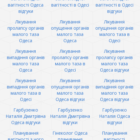
вагітності Одеса
вагітності в Одесі
вагітності в Одесі
відгуки
відгуки
Лікування
Лікування
Лікування
пролапсу органів
опущення органів
опущення органів
малого таза
малого таза
малого таза в
Одеса
Одеса
Одесі
Лікування
Лікування
Лікування
випадіння органів
пролапсу органів
пролапсу органів
малого таза
малого таза в
малого таза
Одеса
Одесі
Одеса відгуки
Лікування
Лікування
Лікування
випадіння органів
опущення органів
випадіння органів
малого таза в
малого таза
малого таза
Одесі
Одеса відгуки
Одеса відгуки
Гарбузенко
Гарбузенко
Гарбузенко
Наталія Дмитрівна
Наталія Дмитрівна
Наталія Одеса
Одеса відгуки
відгуки
відгуки
Планування
Гінеколог Одеса
Планування
вагітності з чого
планування
вагітності