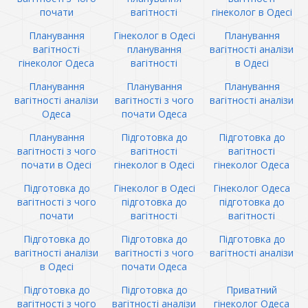
почати
вагітності
гінеколог в Одесі
Планування
Гінеколог в Одесі
Планування
вагітності
планування
вагітності аналізи
гінеколог Одеса
вагітності
в Одесі
Планування
Планування
Планування
вагітності аналізи
вагітності з чого
вагітності аналізи
Одеса
почати Одеса
Планування
Підготовка до
Підготовка до
вагітності з чого
вагітності
вагітності
почати в Одесі
гінеколог в Одесі
гінеколог Одеса
Підготовка до
Гінеколог в Одесі
Гінеколог Одеса
вагітності з чого
підготовка до
підготовка до
почати
вагітності
вагітності
Підготовка до
Підготовка до
Підготовка до
вагітності аналізи
вагітності з чого
вагітності аналізи
в Одесі
почати Одеса
Підготовка до
Підготовка до
Приватний
вагітності з чого
вагітності аналізи
гінеколог Одеса