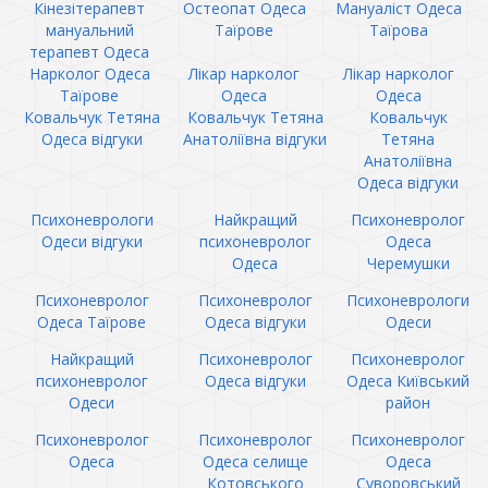
Кінезітерапевт
Остеопат Одеса
Мануаліст Одеса
мануальний
Таїрове
Таїрова
терапевт Одеса
Нарколог Одеса
Лікар нарколог
Лікар нарколог
Таїрове
Одеса
Одеса
Ковальчук Тетяна
Ковальчук Тетяна
Ковальчук
Одеса відгуки
Анатоліївна відгуки
Тетяна
Анатоліївна
Одеса відгуки
Психоневрологи
Найкращий
Психоневролог
Одеси відгуки
психоневролог
Одеса
Одеса
Черемушки
Психоневролог
Психоневролог
Психоневрологи
Одеса Таїрове
Одеса відгуки
Одеси
Найкращий
Психоневролог
Психоневролог
психоневролог
Одеса відгуки
Одеса Київський
Одеси
район
Психоневролог
Психоневролог
Психоневролог
Одеса
Одеса селище
Одеса
Котовського
Суворовський