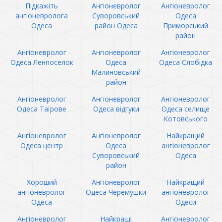
Підкажіть
Ангіоневролог
Ангіоневролог
ангіоневролога
Суворовський
Одеса
Одеса
район Одеса
Приморський
район
Ангіоневролог
Ангіоневролог
Ангіоневролог
Одеса Ленпоселок
Одеса
Одеса Слобідка
Малиновський
район
Ангіоневролог
Ангіоневролог
Ангіоневролог
Одеса Таїрове
Одеса відгуки
Одеса селище
Котовського
Ангіоневролог
Ангіоневролог
Найкращий
Одеса центр
Одеса
ангіоневролог
Суворовський
Одеса
район
Хороший
Ангіоневролог
Найкращий
ангіоневролог
Одеса Черемушки
ангіоневролог
Одеса
Одеси
Ангіоневролог
Найкращі
Ангіоневролог