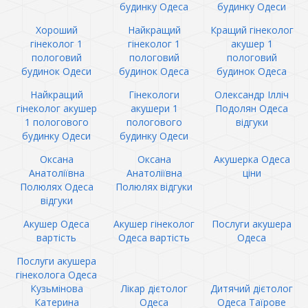
будинку Одеса
будинку Одеси
Хороший
Найкращий
Кращий гінеколог
гінеколог 1
гінеколог 1
акушер 1
пологовий
пологовий
пологовий
будинок Одеси
будинок Одеса
будинок Одеса
Найкращий
Гінекологи
Олександр Ілліч
гінеколог акушер
акушери 1
Подолян Одеса
1 пологового
пологового
відгуки
будинку Одеси
будинку Одеси
Оксана
Оксана
Акушерка Одеса
Анатоліївна
Анатоліївна
ціни
Полюлях Одеса
Полюлях відгуки
відгуки
Акушер Одеса
Акушер гінеколог
Послуги акушера
вартість
Одеса вартість
Одеса
Послуги акушера
гінеколога Одеса
Кузьмінова
Лікар дієтолог
Дитячий дієтолог
Катерина
Одеса
Одеса Таїрове