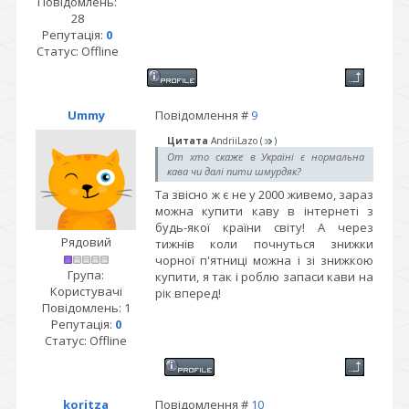
Повідомлень:
28
Репутація:
0
Статус:
Offline
Ummy
Повідомлення #
9
Цитата
AndriiLazo
(
)
От хто скаже в Україні є нормальна
кава чи далі пити шмурдяк?
Та звісно ж є не у 2000 живемо, зараз
можна купити каву в інтернеті з
будь-якої країни світу! А через
Рядовий
тижнів коли почнуться знижки
чорної п'ятниці можна і зі знижкою
Група:
купити, я так і роблю запаси кави на
Користувачі
рік вперед!
Повідомлень:
1
Репутація:
0
Статус:
Offline
koritza
Повідомлення #
10