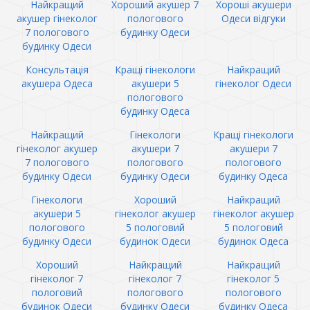
Найкращий
Хороший акушер 7
Хороші акушери
акушер гінеколог
пологового
Одеси відгуки
7 пологового
будинку Одеси
будинку Одеси
Консультація
Кращі гінекологи
Найкращий
акушера Одеса
акушери 5
гінеколог Одеси
пологового
будинку Одеса
Найкращий
Гінекологи
Кращі гінекологи
гінеколог акушер
акушери 7
акушери 7
7 пологового
пологового
пологового
будинку Одеси
будинку Одеси
будинку Одеса
Гінекологи
Хороший
Найкращий
акушери 5
гінеколог акушер
гінеколог акушер
пологового
5 пологовий
5 пологовий
будинку Одеси
будинок Одеси
будинок Одеса
Хороший
Найкращий
Найкращий
гінеколог 7
гінеколог 7
гінеколог 5
пологовий
пологового
пологового
будинок Одеси
будинку Одеси
будинку Одеса