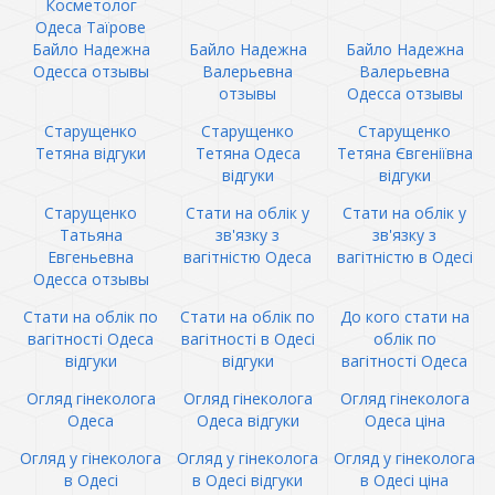
Косметолог
Одеса Таїрове
Байло Надежна
Байло Надежна
Байло Надежна
Одесса отзывы
Валерьевна
Валерьевна
отзывы
Одесса отзывы
Старущенко
Старущенко
Старущенко
Тетяна відгуки
Тетяна Одеса
Тетяна Євгеніївна
відгуки
відгуки
Старущенко
Стати на облік у
Стати на облік у
Татьяна
зв'язку з
зв'язку з
Евгеньевна
вагітністю Одеса
вагітністю в Одесі
Одесса отзывы
Стати на облік по
Стати на облік по
До кого стати на
вагітності Одеса
вагітності в Одесі
облік по
відгуки
відгуки
вагітності Одеса
Огляд гінеколога
Огляд гінеколога
Огляд гінеколога
Одеса
Одеса відгуки
Одеса ціна
Огляд у гінеколога
Огляд у гінеколога
Огляд у гінеколога
в Одесі
в Одесі відгуки
в Одесі ціна