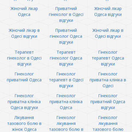
Жіночий лікар
Приватний
Жіночий лікар
Одеса
гінеколог в Одесі
Одеса відгуки
відгуки
Жіночий лікар в
Приватний
Жіночий лікар в
Одесі відгуки
гінеколог Одеса
Одесі відгуки
відгуки
Терапевт
Терапевт
Гінеколог
гінеколог в Одесі
гінеколог Одеса
терапевт Одеса
відгуки
відгуки
відгуки
Гінеколог
Гінеколог
Гінеколог
приватний Одеса
терапевт в Одесі
приватна клініка в
відгуки
Одесі
Гінеколог
Гінеколог
Гінеколог
приватна клініка
приватна клініка
приватний Одеса
Одеса відгуки
Одеса
відгуки
Лікування
Гінеколог
Гінеколог
тазового болю в
лікування
лікування
жінок Одеса
тазового болю в
тазового болю