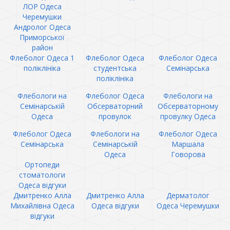
ЛОР Одеса
Черемушки
Андролог Одеса
Приморської
район
Флеболог Одеса 1
Флеболог Одеса
Флеболог Одеса
поліклініка
студентська
Семінарська
поліклініка
Флебологи на
Флеболог Одеса
Флебологи на
Семінарській
Обсерваторний
Обсерваторному
Одеса
провулок
провулку Одеса
Флеболог Одеса
Флебологи на
Флеболог Одеса
Семінарська
Семінарській
Маршала
Одеса
Говорова
Ортопеди
стоматологи
Одеса відгуки
Дмитренко Алла
Дмитренко Алла
Дерматолог
Михайлівна Одеса
Одеса відгуки
Одеса Черемушки
відгуки