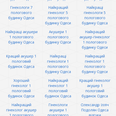
Гінекологи 7
Найкращий
Найкращі
пологового
гінеколог 5
гінекологи 5
будинку Одеси
пологового
пологового
будинку Одеси
будинку Одеса
Найкращі акушери
Акушери 1
Найкращий
1 пологового
пологового
акушер-гінеколог
будинку Одеса
будинку Одеси
1 пологового
будинку Одеси
Кращий акушер 1
Найкращі
Найкращий
пологовий
гінекологи 1
гінеколог 1
будинок Одеса
пологового
пологового
будинку Одеса
будинку Одеси
Хороший
Найкращий
Кращий гінеколог
гінеколог 1
гінеколог 1
акушер 1
пологовий
пологовий
пологовий
будинок Одеси
будинок Одеса
будинок Одеса
Найкращий
Гінекологи
Олександр Ілліч
гінеколог акушер
акушери 1
Подолян Одеса
1 пологового
пологового
відгуки