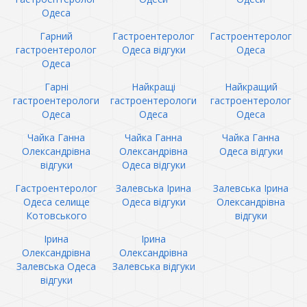
Одеса
Гарний
Гастроентеролог
Гастроентеролог
гастроентеролог
Одеса відгуки
Одеса
Одеса
Гарні
Найкращі
Найкращий
гастроентерологи
гастроентерологи
гастроентеролог
Одеса
Одеса
Одеса
Чайка Ганна
Чайка Ганна
Чайка Ганна
Олександрівна
Олександрівна
Одеса відгуки
відгуки
Одеса відгуки
Гастроентеролог
Залевська Ірина
Залевська Ірина
Одеса селище
Одеса відгуки
Олександрівна
Котовського
відгуки
Ірина
Ірина
Олександрівна
Олександрівна
Залевська Одеса
Залевська відгуки
відгуки