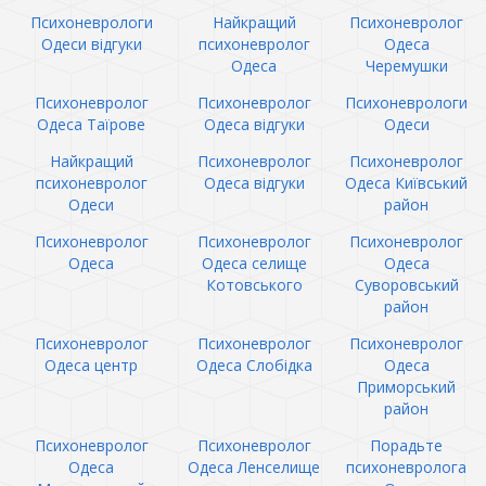
Психоневрологи
Найкращий
Психоневролог
Одеси відгуки
психоневролог
Одеса
Одеса
Черемушки
Психоневролог
Психоневролог
Психоневрологи
Одеса Таїрове
Одеса відгуки
Одеси
Найкращий
Психоневролог
Психоневролог
психоневролог
Одеса відгуки
Одеса Київський
Одеси
район
Психоневролог
Психоневролог
Психоневролог
Одеса
Одеса селище
Одеса
Котовського
Суворовський
район
Психоневролог
Психоневролог
Психоневролог
Одеса центр
Одеса Слобідка
Одеса
Приморський
район
Психоневролог
Психоневролог
Порадьте
Одеса
Одеса Ленселище
психоневролога