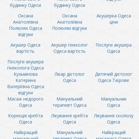
будинку Одеси
будинку Одеси
Оксана
Оксана
Акушерка Одеса
Анатоліївна
Анатоліївна
ціни
Полюлях Одеса
Полюлях відгуки
відгуки
Акушер Одеса
Акушер гінеколог
Послуги акушера
вартість
Одеса вартість
Одеса
Послуги акушера
гінеколога Одеса
Кузьмінова
Лікар дієтолог
Дитячий дієтолог
Катерина
Одеса
Одеса Таїрове
Валеріївна Одеса
відгуки
Масаж недорого
Мануальний
Мануальник
Одеса
терапевт Одеса
Одеса
Корекція хребта
Лікування хребта
Лікування сколіозу
Одеса
Одеса
Одеса
Найкращий
Мануальний
Найкращий
мануальний
терапевт Одеса
масажист Одеси