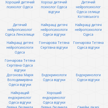
Хороший дитячий
Хороші дитячий
Дитячий
психолог Одеса
психолог Одеса
нейропсихолог
відгуки
Одеса селище
Котовського
Дитячий
Найкращі дитячі
Найкращі дитячі
нейропсихолог
нейропсихологи
нейропсихологи
Одеса Ленселище
Одеси відгуки
Одеса
Найкращі дитячі
Гончарова Тетяна
Гончарова Тетяна
нейропсихологи
Сергіївна відгуки
Одеса відгуки
Одеса
Гончарова Тетяна
Сергіївна Одеса
відгуки
Догонова Марія
Ендокринологи
Ендокринологи
Володимирівна
Одеса відгуки
Одеси відгуки
Одеса відгуки
Найкращий
Хороший
ендокринолог
ендокринолог
Одеса відгуки
Одеса відгуки
Левіна Людмила
Левіна Людмила
Сімейні лікарі