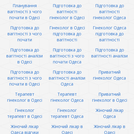
Планування
Підготовка до
Підготовка до
вагітності з чого
вагітності
вагітності
почати в Одесі
гінеколог в Одесі
гінеколог Одеса
Підготовка до
Гінеколог в Одесі
Гінеколог Одеса
вагітності з чого
підготовка до
підготовка до
почати
вагітності
вагітності
Підготовка до
Підготовка до
Підготовка до
вагітності аналізи
вагітності з чого
вагітності аналізи
в Одесі
почати Одеса
Підготовка до
Підготовка до
Приватний
вагітності з чого
вагітності аналізи
гінеколог Одеса
почати в Одесі
Одеса
Терапевт
Терапевт
Приватний
гінеколог в Одесі
гінеколог Одеса
гінеколог в Одесі
Гінеколог
Гінеколог
Жіночий лікар
терапевт в Одесі
терапевт Одеса
Одеса
Жіночий лікар
Жіночий лікар в
Жіночий лікар в
Одеса відгуки
Одесі
Одесі