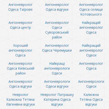
Ангіоневролог
Ангіоневролог
Ангіоневролог
Одеса Таїрове
Одеса відгуки
Одеса селище
Котовського
Ангіоневролог
Ангіоневролог
Найкращий
Одеса центр
Одеса
ангіоневролог
Суворовський
Одеса
район
Хороший
Ангіоневролог
Найкращий
ангіоневролог
Одеса Черемушки
ангіоневролог
Одеса
Одеси
Ангіоневролог
Найкращі
Ангіоневролог
Одеса Київський
ангіоневрологи
Одеса
район
Одеси
Ангіоневролог
Ангіоневрологи
Ангіоневрологи
Одеса відгуки
Одеси відгуки
Одеси
Невролог
Невролог Патрашку
Калюжна
Калюжна Тетяна
Катерина Одеса
Тетяна Одеса
Євгенівна відгуки
відгуки
відгуки