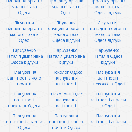
випадіння органів
пролапсу органів
пролапсу органів
малого таза
малого таза в
малого таза
Одеса
Одесі
Одеса відгуки
Лікування
Лікування
Лікування
випадіння органів
опущення органів
випадіння органів
малого таза в
малого таза
малого таза
Одесі
Одеса відгуки
Одеса відгуки
Гарбузенко
Гарбузенко
Гарбузенко
Наталія Дмитрівна
Наталія Дмитрівна
Наталія Одеса
Одеса відгуки
відгуки
відгуки
Планування
Гінеколог Одеса
Планування
вагітності з чого
планування
вагітності
почати
вагітності
гінеколог в Одесі
Планування
Гінеколог в Одесі
Планування
вагітності
планування
вагітності аналізи
гінеколог Одеса
вагітності
в Одесі
Планування
Планування
Планування
вагітності аналізи
вагітності з чого
вагітності аналізи
Одеса
почати Одеса