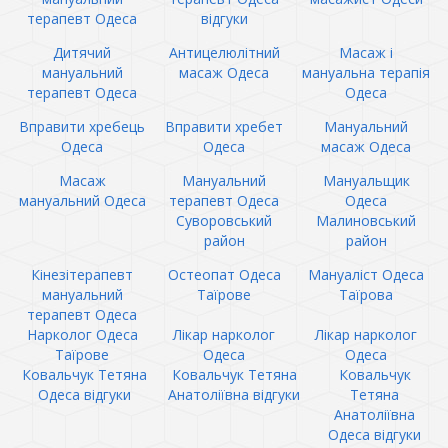
терапевт Одеса
відгуки
Дитячий
Антицелюлітний
Масаж і
мануальний
масаж Одеса
мануальна терапія
терапевт Одеса
Одеса
Вправити хребець
Вправити хребет
Мануальний
Одеса
Одеса
масаж Одеса
Масаж
Мануальний
Мануальщик
мануальний Одеса
терапевт Одеса
Одеса
Суворовський
Малиновський
район
район
Кінезітерапевт
Остеопат Одеса
Мануаліст Одеса
мануальний
Таїрове
Таїрова
терапевт Одеса
Нарколог Одеса
Лікар нарколог
Лікар нарколог
Таїрове
Одеса
Одеса
Ковальчук Тетяна
Ковальчук Тетяна
Ковальчук
Одеса відгуки
Анатоліївна відгуки
Тетяна
Анатоліївна
Одеса відгуки