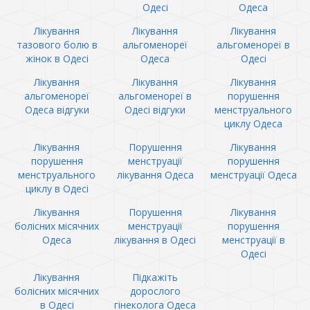
Одесі
Одеса
Лікування
Лікування
Лікування
тазового болю в
альгоменореї
альгоменореї в
жінок в Одесі
Одеса
Одесі
Лікування
Лікування
Лікування
альгоменореї
альгоменореї в
порушення
Одеса відгуки
Одесі відгуки
менструального
циклу Одеса
Лікування
Порушення
Лікування
порушення
менструації
порушення
менструального
лікування Одеса
менструації Одеса
циклу в Одесі
Лікування
Порушення
Лікування
болісних місячних
менструації
порушення
Одеса
лікування в Одесі
менструації в
Одесі
Лікування
Підкажіть
болісних місячних
дорослого
в Одесі
гінеколога Одеса