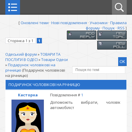
[
Оновлені теми
·
Нові повідомлення
·
Учасники
·
Правила
форуму
·
Пошук
·
RSS
]
Сторінка
1
з
1
1
Одеський форум
»
ТОВАРИ ТА
ПОСЛУГИ В ОДЕСІ
»
Товари Одеси
»
Подарунок чоловікові на
річницю
(Подарунок чоловікові
на річницю)
ПОДАРУНОК ЧОЛОВІКОВІ НА РІЧНИЦЮ
Касторка
Повідомлення #
1
Допоможіть вибрати, чоловік
автомобіліст