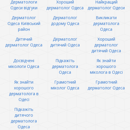
Дерматологи
Хороший
Найкращий
Одеси відгуки
дерматолог Одеса
дерматолог Одеси
Дерматолог
Дерматолог
Викликати
Одеса Київський
додому Одеса
дерматолога
район
Одеса
Дитячий
Дерматолог
Хороший
дерматолог Одеса
дитячий Одеса
дерматолог
дитячий Одеса
Досвідчені
Підкажіть
Як знайти
мікологи Одеса
дерматолога
хорошого
Одеса
міколога в Одесі
Як знайти
Грамотний
Грамотний
хорошого
міколог Одеса
дерматолог Одеса
дерматолога в
Одесі
Підкажіть
дитячого
дерматолога
Одеса