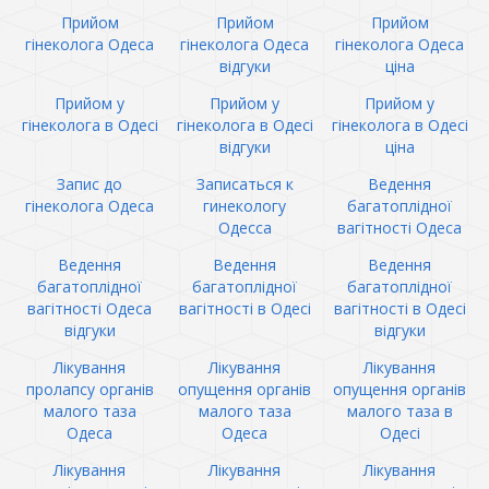
Прийом
Прийом
Прийом
гінеколога Одеса
гінеколога Одеса
гінеколога Одеса
відгуки
ціна
Прийом у
Прийом у
Прийом у
гінеколога в Одесі
гінеколога в Одесі
гінеколога в Одесі
відгуки
ціна
Запис до
Записаться к
Ведення
гінеколога Одеса
гинекологу
багатоплідної
Одесса
вагітності Одеса
Ведення
Ведення
Ведення
багатоплідної
багатоплідної
багатоплідної
вагітності Одеса
вагітності в Одесі
вагітності в Одесі
відгуки
відгуки
Лікування
Лікування
Лікування
пролапсу органів
опущення органів
опущення органів
малого таза
малого таза
малого таза в
Одеса
Одеса
Одесі
Лікування
Лікування
Лікування