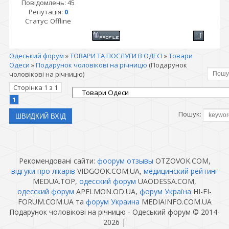
Повідомлень:
45
Репутація:
0
Статус:
Offline
Одеський форум
»
ТОВАРИ ТА ПОСЛУГИ В ОДЕСІ
»
Товари
Одеси
»
Подарунок чоловікові на річницю
(Подарунок
чоловікові на річницю)
Сторінка
1
з
1
1
Пошук:
Рекомендовані сайти:
фоорум отзывы
OTZOVOK.COM,
відгуки про лікарів
VIDGOOK.COM.UA,
медицинский рейтинг
MEDUA.TOP,
одесский форум
UAODESSA.COM,
одесский форум
APELMON.OD.UA,
форум Україна
HI-FI-
FORUM.COM.UA та
форум Украина
MEDIAINFO.COM.UA
Подарунок чоловікові на річницю - Одеський форум © 2014-
2026
|