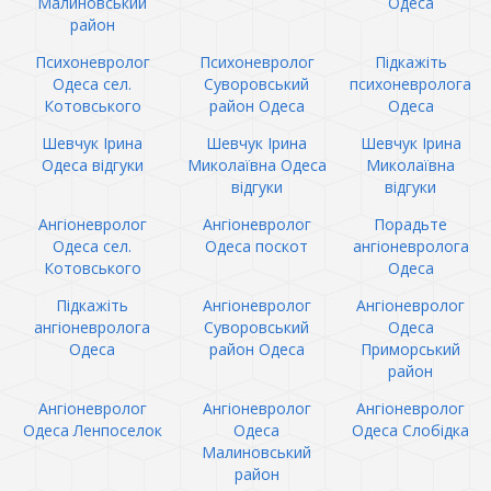
Малиновський
Одеса
район
Психоневролог
Психоневролог
Підкажіть
Одеса сел.
Суворовський
психоневролога
Котовського
район Одеса
Одеса
Шевчук Ірина
Шевчук Ірина
Шевчук Ірина
Одеса відгуки
Миколаївна Одеса
Миколаївна
відгуки
відгуки
Ангіоневролог
Ангіоневролог
Порадьте
Одеса сел.
Одеса поскот
ангіоневролога
Котовського
Одеса
Підкажіть
Ангіоневролог
Ангіоневролог
ангіоневролога
Суворовський
Одеса
Одеса
район Одеса
Приморський
район
Ангіоневролог
Ангіоневролог
Ангіоневролог
Одеса Ленпоселок
Одеса
Одеса Слобідка
Малиновський
район