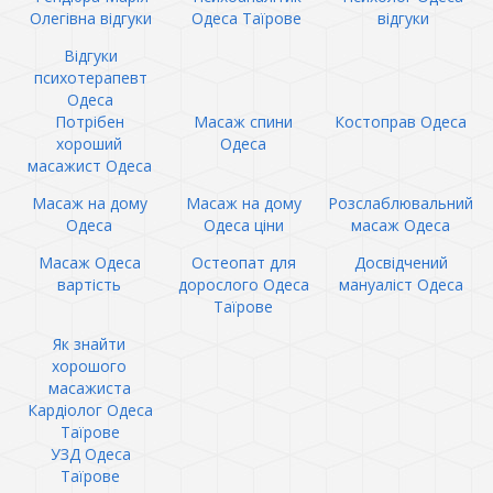
Олегівна відгуки
Одеса Таїрове
відгуки
Відгуки
психотерапевт
Одеса
Потрібен
Масаж спини
Костоправ Одеса
хороший
Одеса
масажист Одеса
Масаж на дому
Масаж на дому
Розслаблювальний
Одеса
Одеса ціни
масаж Одеса
Масаж Одеса
Остеопат для
Досвідчений
вартість
дорослого Одеса
мануаліст Одеса
Таїрове
Як знайти
хорошого
масажиста
Кардіолог Одеса
Таїрове
УЗД Одеса
Таїрове