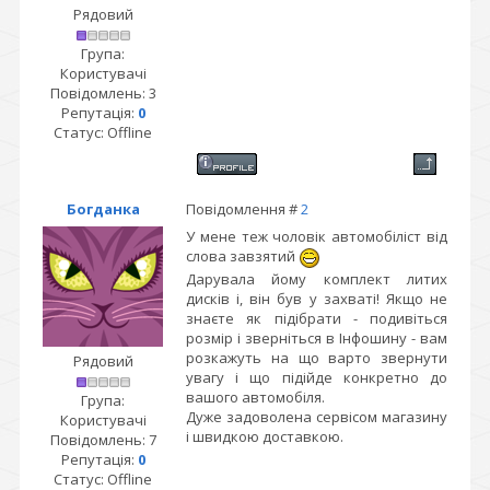
Рядовий
Група:
Користувачі
Повідомлень:
3
Репутація:
0
Статус:
Offline
Богданка
Повідомлення #
2
У мене теж чоловік автомобіліст від
слова завзятий
Дарувала йому комплект литих
дисків i, він був у захваті! Якщо не
знаєте як підібрати - подивіться
розмір і зверніться в Інфошину - вам
розкажуть на що варто звернути
Рядовий
увагу і що підійде конкретно до
вашого автомобіля.
Група:
Дуже задоволена сервісом магазину
Користувачі
і швидкою доставкою.
Повідомлень:
7
Репутація:
0
Статус:
Offline