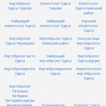
Вертебролог
Епілептолог Одеса
Епілептолог
Одеса Таїрове
Таїрове
Одеса Київський
район
Найкращий
Найкращий
Хороший
епілептолог Одеса
епілептолог Одеси
епілептолог
Одеса
Вертебролог
Вертебролог Одеса
Консультація
Одеса Черемушки
Київський район
вертебролога
Одеса
Вертебролог місто
Найкращий
Вертебролог
Одеса
вертебролог Одеса
Одеса відгуки
Вертеброневролог
Вертеброневрологи
Невропатологи
Одеса
Одеса
вертебрологи
Одеса
Вертебролог
Патрашку
Катерина
Вікторівна відгуки
Фендюра Марія
Психоаналітик
Психолог Одеса