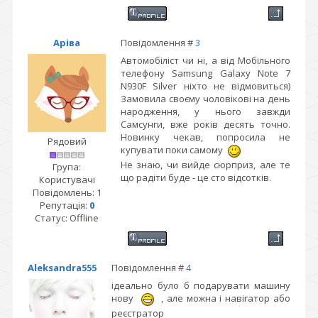
Аріва
Повідомлення #
3
Автомобіліст чи ні, а від Мобільного
телефону Samsung Galaxy Note 7
N930F Silver ніхто не відмовиться)
Замовила своєму чоловікові на день
народження, у нього завжди
Самсунги, вже років десять точно.
Новинку чекав, попросила не
Рядовий
купувати поки самому
Не знаю, чи вийде сюрприз, але те
Група:
що радіти буде - це сто відсотків.
Користувачі
Повідомлень:
1
Репутація:
0
Статус:
Offline
Aleksandra555
Повідомлення #
4
ідеально було б подарувати машину
нову
, але можна і навігатор або
реєстратор