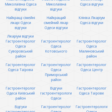
Миколаївна Одеса
Миколаївна
Одеса відгуки
відгуки
відгуки
Найкращі сімейні
Найкращий
Клініка Лікаріум
лікарі Одеси
сімейний лікар
Одеса відгуки
відгуки
Одеси відгуки
Лікаріум відгуки
Гастроентеролог
Гастроентеролог
Гастроентеролог
Одеса
Одеса
Одеса
Суворовський
Котовського
Малиновський
район
район
Гастроентеролог
Гастроентеролог
Гастроентеролог
Одеса Таїрова
Одеса
Одеса Центр
Приморський
район
Гастроентеролог
Відгуки
Гастроентеролог
Одеса Київський
гастроентерологи
Одеса Таїрове
район
Одеси
Відгуки
Гастроентеролог
Гастроентерологи
гастроентеролог
Одеси
Одеси