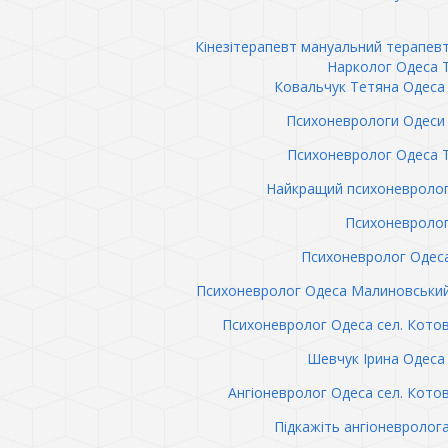
Кінезітерапевт мануальний терапев
Нарколог Одеса 
Ковальчук Тетяна Одеса 
Психоневрологи Одеси 
Психоневролог Одеса 
Найкращий психоневролог
Психоневролог
Психоневролог Одес
Психоневролог Одеса Малиновськи
Психоневролог Одеса сел. Кото
Шевчук Ірина Одеса 
Ангіоневролог Одеса сел. Кото
Підкажіть ангіоневролог