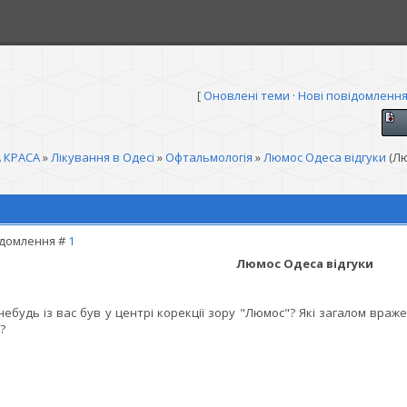
[
Оновлені теми
·
Нові повідомленн
 КРАСА
»
Лікування в Одесі
»
Офтальмологія
»
Люмос Одеса відгуки
(Л
домлення #
1
Люмос Одеса відгуки
небудь із вас був у центрі корекції зору "Люмос"? Які загалом вра
?