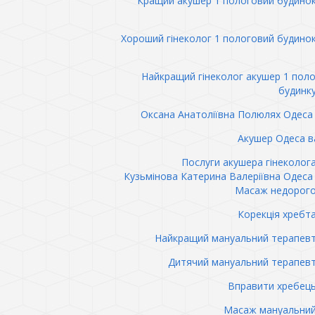
Кращий акушер 1 пологовий будино
Хороший гінеколог 1 пологовий будино
Найкращий гінеколог акушер 1 пол
будинк
Оксана Анатоліївна Полюлях Одеса 
Акушер Одеса в
Послуги акушера гінеколог
Кузьмінова Катерина Валеріївна Одеса 
Масаж недорого
Корекція хребт
Найкращий мануальний терапев
Дитячий мануальний терапев
Вправити хребец
Масаж мануальний