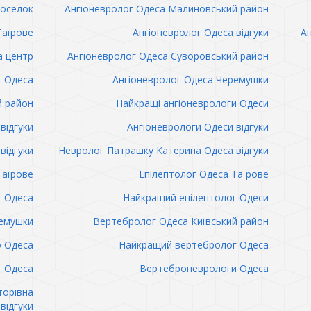
поселок
Ангіоневролог Одеса Малиновський район
Таїрове
Ангіоневролог Одеса відгуки
Ан
а центр
Ангіоневролог Одеса Суворовський район
г Одеса
Ангіоневролог Одеса Черемушки
й район
Найкращі ангіоневрологи Одеси
відгуки
Ангіоневрологи Одеси відгуки
відгуки
Невролог Патрашку Катерина Одеса відгуки
Таїрове
Епілептолог Одеса Таїрове
г Одеса
Найкращий епілептолог Одеси
емушки
Вертебролог Одеса Київський район
о Одеса
Найкращий вертебролог Одеса
 Одеса
Вертеброневрологи Одеса
торівна
відгуки