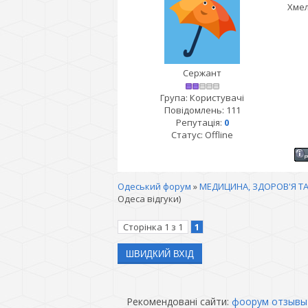
Хмел
Сержант
Група: Користувачі
Повідомлень:
111
Репутація:
0
Статус:
Offline
Одеський форум
»
МЕДИЦИНА, ЗДОРОВ'Я ТА
Одеса відгуки)
Сторінка
1
з
1
1
Рекомендовані сайти:
фоорум отзывы