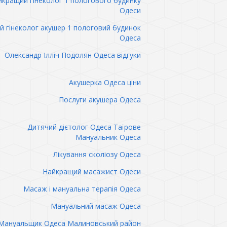
кращий гінеколог 1 пологового будинку
Одеси
 гінеколог акушер 1 пологовий будинок
Одеса
Олександр Ілліч Подолян Одеса відгуки
Акушерка Одеса ціни
Послуги акушера Одеса
Дитячий дієтолог Одеса Таїрове
Мануальник Одеса
Лікування сколіозу Одеса
Найкращий масажист Одеси
Масаж і мануальна терапія Одеса
Мануальний масаж Одеса
Мануальщик Одеса Малиновський район