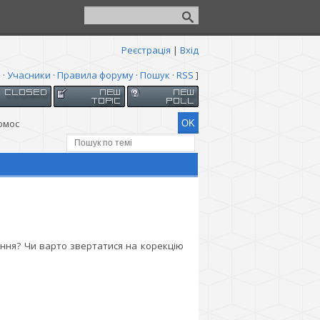
Реєстрація
|
Вхід
я
·
Учасники
·
Правила форуму
·
Пошук
·
RSS
]
юмос
ження? Чи варто звертатися на корекцію