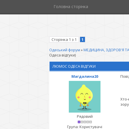
Головна сторінка
Сторінка
1
з
1
1
Одеський форум
»
МЕДИЦИНА, ЗДОРОВ'Я ТА
Одеса відгуки)
ЛЮМОС ОДЕСА ВІДГУКИ
Магдалина20
Пові
Хто-
зору
Рядовий
Група: Користувачі