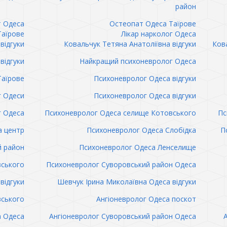
район
т Одеса
Остеопат Одеса Таїрове
Таїрове
Лікар нарколог Одеса
відгуки
Ковальчук Тетяна Анатоліївна відгуки
Кова
відгуки
Найкращий психоневролог Одеса
Таїрове
Психоневролог Одеса відгуки
 Одеси
Психоневролог Одеса відгуки
 Одеса
Психоневролог Одеса селище Котовського
Пс
а центр
Психоневролог Одеса Слобідка
П
й район
Психоневролог Одеса Ленселище
вського
Психоневролог Суворовський район Одеса
відгуки
Шевчук Ірина Миколаївна Одеса відгуки
вського
Ангіоневролог Одеса поскот
а Одеса
Ангіоневролог Суворовський район Одеса