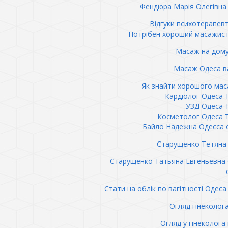
Фендюра Марія Олегівна 
Відгуки психотерапев
Потрібен хороший масажис
Масаж на дому
Масаж Одеса в
Як знайти хорошого ма
Кардіолог Одеса 
УЗД Одеса 
Косметолог Одеса 
Байло Надежна Одесса 
Старущенко Тетяна 
Старущенко Татьяна Евгеньевна
Стати на облік по вагітності Одеса 
Огляд гінеколог
Огляд у гінеколога 