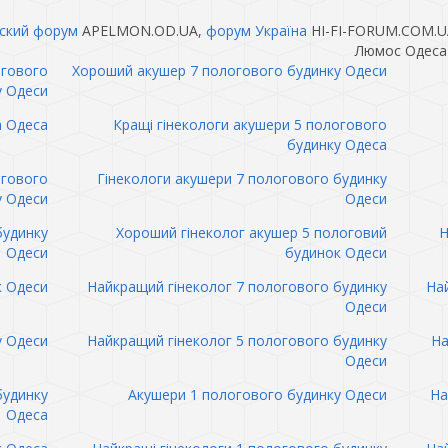
ский форум
APELMON.OD.UA,
форум Україна
HI-FI-FORUM.COM.U
Люмос Одеса 
огового
Хороший акушер 7 пологового будинку Одеси
у Одеси
а Одеса
Кращі гінекологи акушери 5 пологового
будинку Одеса
огового
Гінекологи акушери 7 пологового будинку
у Одеси
Одеси
будинку
Хороший гінеколог акушер 5 пологовий
Н
Одеси
будинок Одеси
к Одеси
Найкращий гінеколог 7 пологового будинку
Най
Одеси
у Одеси
Найкращий гінеколог 5 пологового будинку
На
Одеси
будинку
Акушери 1 пологового будинку Одеси
На
Одеса