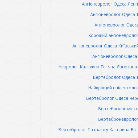
Ангіоневролог Одеса Лен
Ангіоневролог Одеса 
Ангіоневролог Одес
Хороший ангіоневроло
Ангіоневролог Одеса Київськи
Ангіоневролог Одеса 
Невролог Калюжна Тетяна Євгенівна 
Вертебролог Одеса 
Найкращий епілептоло
Вертебролог Одеса Чер
Вертебролог міст
Вертеброневролог
Вертебролог Патрашку Катерина Вік