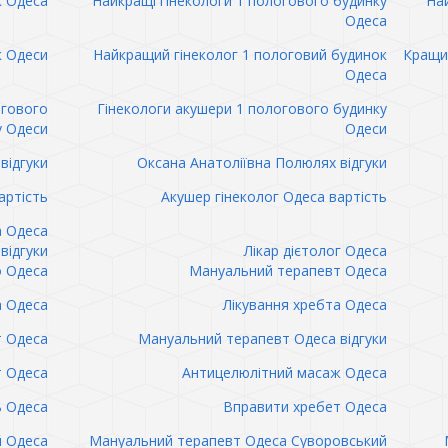
к Одеса
Найкращі гінекологи 1 пологового будинку
Най
Одеса
к Одеси
Найкращий гінеколог 1 пологовий будинок
Кращий
Одеса
огового
Гінекологи акушери 1 пологового будинку
у Одеси
Одеси
відгуки
Оксана Анатоліївна Полюлях відгуки
артість
Акушер гінеколог Одеса вартість
а Одеса
відгуки
Лікар дієтолог Одеса
 Одеса
Мануальний терапевт Одеса
а Одеса
Лікування хребта Одеса
т Одеса
Мануальний терапевт Одеса відгуки
т Одеса
Антицелюлітний масаж Одеса
ь Одеса
Вправити хребет Одеса
 Одеса
Мануальний терапевт Одеса Суворовський