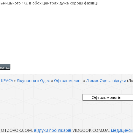
ьницького 1/3, в обох центрах дуже хороші фахівці.
 КРАСА
»
Лікування в Одесі
»
Офтальмологія
»
Люмос Одеса відгуки
(Л
OTZOVOK.COM,
відгуки про лікарів
VIDGOOK.COM.UA,
медицинск