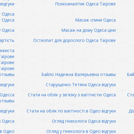
відгуки
Психоаналітик Одеса Таїрове
т Одеса
т Одеса
Масаж спини Одеса
 Одеса
Масаж на дому Одеса ціни
артість
Остеопат для дорослого Одеса Таїрове
сажиста
Таїрове
Таїрове
Таїрове
отзывы
Байло Надежна Валерьевна отзывы
Бай
відгуки
Старущенко Тетяна Одеса відгуки
 Одесса
Стати на облік у зв'язку з вагітністю Одеса
Ста
отзывы
відгуки
Стати на облік по вагітності в Одесі відгуки
До
а Одеса
Огляд гінеколога Одеса відгуки
в Одесі
Огляд у гінеколога в Одесі відгуки