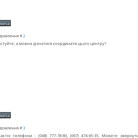
домлення #
2
стуйте, а можна дізнатися координати цього центру?
домлення #
3
актні телефони - (048) 777-78-80, (067) 474-65-35. Можете зверн