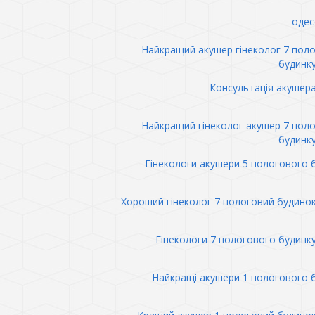
одес
Найкращий акушер гінеколог 7 пол
будинк
Консультація акушер
Найкращий гінеколог акушер 7 пол
будинк
Гінекологи акушери 5 пологового 
Хороший гінеколог 7 пологовий будино
Гінекологи 7 пологового будинк
Найкращі акушери 1 пологового 