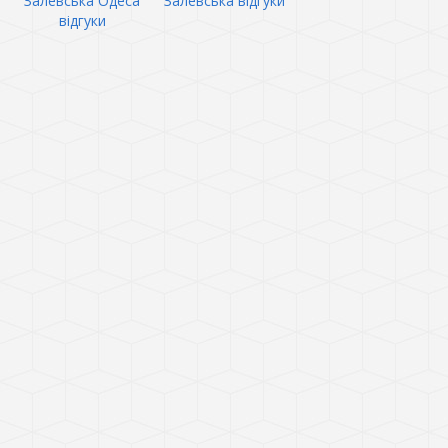
Залевська Одеса
Залевська відгуки
відгуки