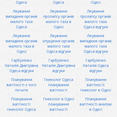
Одеса
Одеса
Одесі
Лікування
Лікування
Лікування
випадіння органів
пролапсу органів
пролапсу органів
малого таза
малого таза в
малого таза
Одеса
Одесі
Одеса відгуки
Лікування
Лікування
Лікування
випадіння органів
опущення органів
випадіння органів
малого таза в
малого таза
малого таза
Одесі
Одеса відгуки
Одеса відгуки
Гарбузенко
Гарбузенко
Гарбузенко
Наталія Дмитрівна
Наталія Дмитрівна
Наталія Одеса
Одеса відгуки
відгуки
відгуки
Планування
Гінеколог Одеса
Планування
вагітності з чого
планування
вагітності
почати
вагітності
гінеколог в Одесі
Планування
Гінеколог в Одесі
Планування
вагітності
планування
вагітності аналізи
гінеколог Одеса
вагітності
в Одесі