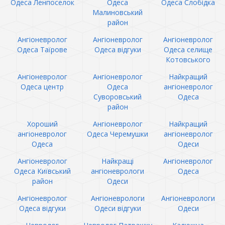
Одеса Ленпоселок
Одеса
Одеса Слобідка
Малиновський
район
Ангіоневролог
Ангіоневролог
Ангіоневролог
Одеса Таїрове
Одеса відгуки
Одеса селище
Котовського
Ангіоневролог
Ангіоневролог
Найкращий
Одеса центр
Одеса
ангіоневролог
Суворовський
Одеса
район
Хороший
Ангіоневролог
Найкращий
ангіоневролог
Одеса Черемушки
ангіоневролог
Одеса
Одеси
Ангіоневролог
Найкращі
Ангіоневролог
Одеса Київський
ангіоневрологи
Одеса
район
Одеси
Ангіоневролог
Ангіоневрологи
Ангіоневрологи
Одеса відгуки
Одеси відгуки
Одеси