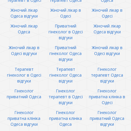
терапевт в Одесі
терапевт Одеса
Одеса
Жіночий лікар
Жіночий лікар в
Жіночий лікар в
Одеса відгуки
Одесі
Одесі
Жіночий лікар
Приватний
Жіночий лікар
Одеса
гінеколог в Одесі
Одеса відгуки
відгуки
Жіночий лікар в
Приватний
Жіночий лікар в
Одесі відгуки
гінеколог Одеса
Одесі відгуки
відгуки
Терапевт
Терапевт
Гінеколог
гінеколог в Одесі
гінеколог Одеса
терапевт Одеса
відгуки
відгуки
відгуки
Гінеколог
Гінеколог
Гінеколог
приватний Одеса
терапевт в Одесі
приватна клініка в
відгуки
Одесі
Гінеколог
Гінеколог
Гінеколог
приватна клініка
приватна клініка
приватний Одеса
Одеса відгуки
Одеса
відгуки