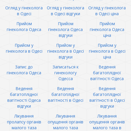
Огляд у гінеколога
Огляд у гінеколога
Огляд у гінеколога
в Одесі
в Одесі відгуки
в Одесі ціна
Прийом
Прийом
Прийом
гінеколога Одеса
гінеколога Одеса
гінеколога Одеса
відгуки
ціна
Прийом у
Прийом у
Прийом у
гінеколога в Одесі
гінеколога в Одесі
гінеколога в Одесі
відгуки
ціна
Запис до
Записаться к
Ведення
гінеколога Одеса
гинекологу
багатоплідної
Одесса
вагітності Одеса
Ведення
Ведення
Ведення
багатоплідної
багатоплідної
багатоплідної
вагітності Одеса
вагітності в Одесі
вагітності в Одесі
відгуки
відгуки
Лікування
Лікування
Лікування
пролапсу органів
опущення органів
опущення органів
малого таза
малого таза
малого таза в