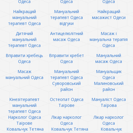
Одеса
Одеса
Одеса
Найкращий
Мануальний
Найкращий
мануальний
терапевт Одеса
масажист Одеси
терапевт Одеса
відгуки
Дитячий
Антицелюлітний
Масаж і
мануальний
масаж Одеса
мануальна терапія
терапевт Одеса
Одеса
Вправити хребець
Вправити хребет
Мануальний
Одеса
Одеса
масаж Одеса
Масаж
Мануальний
Мануальщик
мануальний Одеса
терапевт Одеса
Одеса
Суворовський
Малиновський
район
район
Кінезітерапевт
Остеопат Одеса
Мануаліст Одеса
мануальний
Таїрове
Таїрова
терапевт Одеса
Нарколог Одеса
Лікар нарколог
Лікар нарколог
Таїрове
Одеса
Одеса
Ковальчук Тетяна
Ковальчук Тетяна
Ковальчук