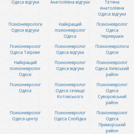
Одеса відгуки
Анатоліївна відгуки
Тетяна
Анатоліївна
Одеса відгуки
Психоневрологи
Найкращий
Психоневролог
Одеси відгуки
психоневролог
Одеса
Одеса
Черемушки
Психоневролог
Психоневролог
Психоневрологи
Одеса Таїрове
Одеса відгуки
Одеси
Найкращий
Психоневролог
Психоневролог
психоневролог
Одеса відгуки
Одеса Київський
Одеси
район
Психоневролог
Психоневролог
Психоневролог
Одеса
Одеса селище
Одеса
Котовського
Суворовський
район
Психоневролог
Психоневролог
Психоневролог
Одеса центр
Одеса Слобідка
Одеса
Приморський
район