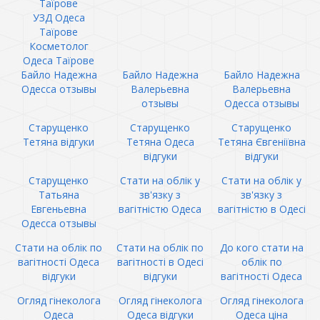
Таїрове
УЗД Одеса
Таїрове
Косметолог
Одеса Таїрове
Байло Надежна
Байло Надежна
Байло Надежна
Одесса отзывы
Валерьевна
Валерьевна
отзывы
Одесса отзывы
Старущенко
Старущенко
Старущенко
Тетяна відгуки
Тетяна Одеса
Тетяна Євгеніївна
відгуки
відгуки
Старущенко
Стати на облік у
Стати на облік у
Татьяна
зв'язку з
зв'язку з
Евгеньевна
вагітністю Одеса
вагітністю в Одесі
Одесса отзывы
Стати на облік по
Стати на облік по
До кого стати на
вагітності Одеса
вагітності в Одесі
облік по
відгуки
відгуки
вагітності Одеса
Огляд гінеколога
Огляд гінеколога
Огляд гінеколога
Одеса
Одеса відгуки
Одеса ціна