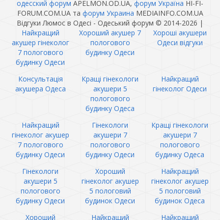
одесский форум
APELMON.OD.UA,
форум Україна
HI-FI-
FORUM.COM.UA та
форум Украина
MEDIAINFO.COM.UA
Відгуки Люмос в Одесі - Одеський форум © 2014-2026
|
Найкращий
Хороший акушер 7
Хороші акушери
акушер гінеколог
пологового
Одеси відгуки
7 пологового
будинку Одеси
будинку Одеси
Консультація
Кращі гінекологи
Найкращий
акушера Одеса
акушери 5
гінеколог Одеси
пологового
будинку Одеса
Найкращий
Гінекологи
Кращі гінекологи
гінеколог акушер
акушери 7
акушери 7
7 пологового
пологового
пологового
будинку Одеси
будинку Одеси
будинку Одеса
Гінекологи
Хороший
Найкращий
акушери 5
гінеколог акушер
гінеколог акушер
пологового
5 пологовий
5 пологовий
будинку Одеси
будинок Одеси
будинок Одеса
Хороший
Найкращий
Найкращий