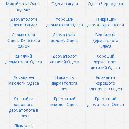
Михайлівна Одеса
Одеса відгуки
Одеса Черемушки
відгуки
Дерматологи
Хороший
Найкращий
Одеси відгуки
дерматолог Одеса
дерматолог Одеси
Дерматолог
Дерматолог
Викликати
Одеса Київський
додому Одеса
дерматолога
район
Одеса
Дитячий
Дерматолог
Хороший
дерматолог Одеса
дитячий Одеса
дерматолог
дитячий Одеса
Досвідчені
Підкажіть
Як знайти
мікологи Одеса
дерматолога
хорошого
Одеса
міколога в Одесі
Як знайти
Грамотний
Грамотний
хорошого
міколог Одеса
дерматолог Одеса
дерматолога в
Одесі
Підкажіть