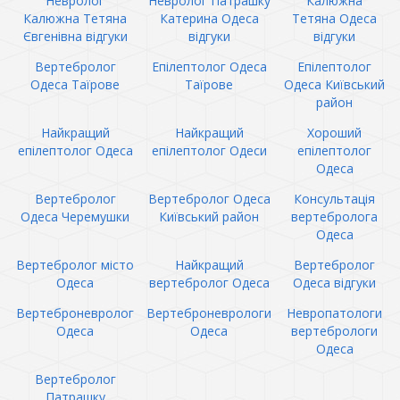
Невролог
Невролог Патрашку
Калюжна
Калюжна Тетяна
Катерина Одеса
Тетяна Одеса
Євгенівна відгуки
відгуки
відгуки
Вертебролог
Епілептолог Одеса
Епілептолог
Одеса Таїрове
Таїрове
Одеса Київський
район
Найкращий
Найкращий
Хороший
епілептолог Одеса
епілептолог Одеси
епілептолог
Одеса
Вертебролог
Вертебролог Одеса
Консультація
Одеса Черемушки
Київський район
вертебролога
Одеса
Вертебролог місто
Найкращий
Вертебролог
Одеса
вертебролог Одеса
Одеса відгуки
Вертеброневролог
Вертеброневрологи
Невропатологи
Одеса
Одеса
вертебрологи
Одеса
Вертебролог
Патрашку