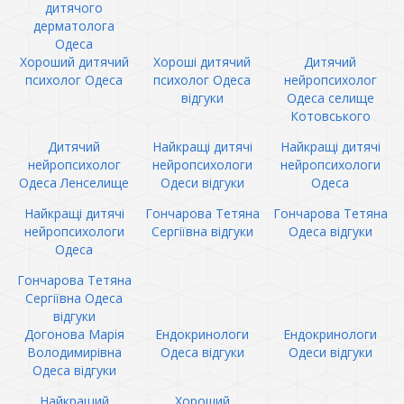
дитячого
дерматолога
Одеса
Хороший дитячий
Хороші дитячий
Дитячий
психолог Одеса
психолог Одеса
нейропсихолог
відгуки
Одеса селище
Котовського
Дитячий
Найкращі дитячі
Найкращі дитячі
нейропсихолог
нейропсихологи
нейропсихологи
Одеса Ленселище
Одеси відгуки
Одеса
Найкращі дитячі
Гончарова Тетяна
Гончарова Тетяна
нейропсихологи
Сергіївна відгуки
Одеса відгуки
Одеса
Гончарова Тетяна
Сергіївна Одеса
відгуки
Догонова Марія
Ендокринологи
Ендокринологи
Володимирівна
Одеса відгуки
Одеси відгуки
Одеса відгуки
Найкращий
Хороший