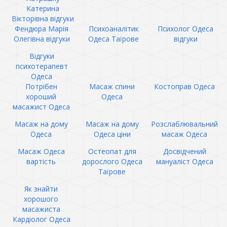
Катерина
Вікторівна відгуки
Фендюра Марія
Психоаналітик
Психолог Одеса
Олегівна відгуки
Одеса Таїрове
відгуки
Відгуки
психотерапевт
Одеса
Потрібен
Масаж спини
Костоправ Одеса
хороший
Одеса
масажист Одеса
Масаж на дому
Масаж на дому
Розслаблювальний
Одеса
Одеса ціни
масаж Одеса
Масаж Одеса
Остеопат для
Досвідчений
вартість
дорослого Одеса
мануаліст Одеса
Таїрове
Як знайти
хорошого
масажиста
Кардіолог Одеса