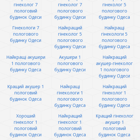
гінеколог 7
гінеколог 7
гінеколог 5
пологовий
пологового
пологового
будинок Одеси
будинку Одеси
будинку Одеса
Гінекологи 7
Найкращий
Найкращі
пологового
гінеколог 5
гінекологи 5
будинку Одеси
пологового
пологового
будинку Одеси
будинку Одеса
Найкращі акушери
Акушери 1
Найкращий
1 пологового
пологового
акушер-гінеколог
будинку Одеса
будинку Одеси
1 пологового
будинку Одеси
Кращий акушер 1
Найкращі
Найкращий
пологовий
гінекологи 1
гінеколог 1
будинок Одеса
пологового
пологового
будинку Одеса
будинку Одеси
Хороший
Найкращий
Кращий гінеколог
гінеколог 1
гінеколог 1
акушер 1
пологовий
пологовий
пологовий
будинок Одеси
будинок Одеса
будинок Одеса