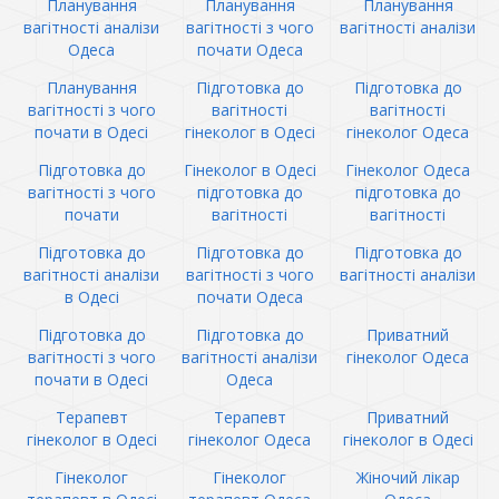
Планування
Планування
Планування
вагітності аналізи
вагітності з чого
вагітності аналізи
Одеса
почати Одеса
Планування
Підготовка до
Підготовка до
вагітності з чого
вагітності
вагітності
почати в Одесі
гінеколог в Одесі
гінеколог Одеса
Підготовка до
Гінеколог в Одесі
Гінеколог Одеса
вагітності з чого
підготовка до
підготовка до
почати
вагітності
вагітності
Підготовка до
Підготовка до
Підготовка до
вагітності аналізи
вагітності з чого
вагітності аналізи
в Одесі
почати Одеса
Підготовка до
Підготовка до
Приватний
вагітності з чого
вагітності аналізи
гінеколог Одеса
почати в Одесі
Одеса
Терапевт
Терапевт
Приватний
гінеколог в Одесі
гінеколог Одеса
гінеколог в Одесі
Гінеколог
Гінеколог
Жіночий лікар