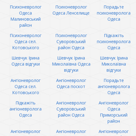
Психоневролог
Психоневролог
Порадьте
Одеса
Одеса Ленселище
психоневролога
Малиновський
Одеса
район
Психоневролог
Психоневролог
Підкажіть
Одеса сел.
Суворовський
психоневролога
Котовського
район Одеса
Одеса
Шевчук Ірина
Шевчук Ірина
Шевчук Ірина
Одеса відгуки
Миколаївна Одеса
Миколаївна
відгуки
відгуки
Ангіоневролог
Ангіоневролог
Порадьте
Одеса сел.
Одеса поскот
ангіоневролога
Котовського
Одеса
Підкажіть
Ангіоневролог
Ангіоневролог
ангіоневролога
Суворовський
Одеса
Одеса
район Одеса
Приморський
район
Ангіоневролог
Ангіоневролог
Ангіоневролог