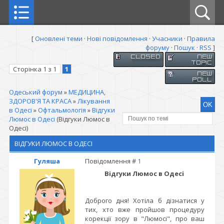
[
Оновлені теми
·
Нові повідомлення
·
Учасники
·
Правила
форуму
·
Пошук
·
RSS
]
Сторінка
1
з
1
1
Одеський форум
»
МЕДИЦИНА,
ЗДОРОВ'Я ТА КРАСА
»
Лікування
в Одесі
»
Офтальмологія
»
Відгуки
Люмос в Одесі
(Відгуки Люмос в
Одесі)
ВІДГУКИ ЛЮМОС В ОДЕСІ
Гуляша
Повідомлення #
1
Відгуки Люмос в Одесі
Доброго дня! Хотіла б дізнатися у
тих, хто вже пройшов процедуру
корекції зору в "Люмосі", про ваш