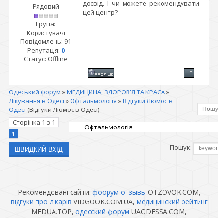
досвід. І чи можете рекомендувати
Рядовий
цей центр?
Група:
Користувачі
Повідомлень:
91
Репутація:
0
Статус:
Offline
Одеський форум
»
МЕДИЦИНА, ЗДОРОВ'Я ТА КРАСА
»
Лікування в Одесі
»
Офтальмологія
»
Відгуки Люмос в
Одесі
(Відгуки Люмос в Одесі)
Сторінка
1
з
1
1
Пошук:
Рекомендовані сайти:
фоорум отзывы
OTZOVOK.COM,
відгуки про лікарів
VIDGOOK.COM.UA,
медицинский рейтинг
MEDUA.TOP,
одесский форум
UAODESSA.COM,