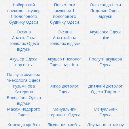
Найкращий
Гінекологи
Олександр Ілліч
гінеколог акушер
акушери 1
Подолян Одеса
1 пологового
пологового
відгуки
будинку Одеси
будинку Одеси
Оксана
Оксана
Акушерка Одеса
Анатоліївна
Анатоліївна
ціни
Полюлях Одеса
Полюлях відгуки
відгуки
Акушер Одеса
Акушер гінеколог
Послуги акушера
вартість
Одеса вартість
Одеса
Послуги акушера
гінеколога Одеса
Кузьмінова
Лікар дієтолог
Дитячий дієтолог
Катерина
Одеса
Одеса Таїрове
Валеріївна Одеса
відгуки
Масаж недорого
Мануальний
Мануальник
Одеса
терапевт Одеса
Одеса
Корекція хребта
Лікування хребта
Лікування сколіозу