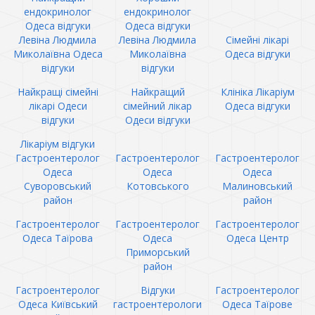
ендокринолог
ендокринолог
Одеса відгуки
Одеса відгуки
Левіна Людмила
Левіна Людмила
Сімейні лікарі
Миколаївна Одеса
Миколаївна
Одеса відгуки
відгуки
відгуки
Найкращі сімейні
Найкращий
Клініка Лікаріум
лікарі Одеси
сімейний лікар
Одеса відгуки
відгуки
Одеси відгуки
Лікаріум відгуки
Гастроентеролог
Гастроентеролог
Гастроентеролог
Одеса
Одеса
Одеса
Суворовський
Котовського
Малиновський
район
район
Гастроентеролог
Гастроентеролог
Гастроентеролог
Одеса Таїрова
Одеса
Одеса Центр
Приморський
район
Гастроентеролог
Відгуки
Гастроентеролог
Одеса Київський
гастроентерологи
Одеса Таїрове