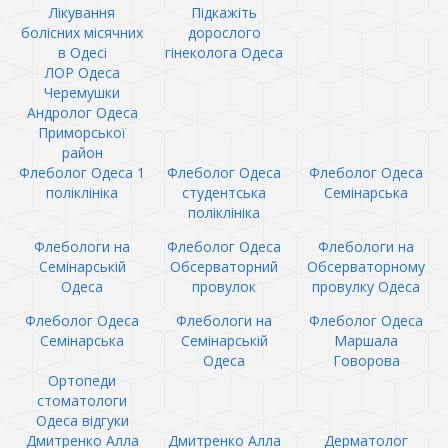
Лікування
Підкажіть
болісних місячних
дорослого
в Одесі
гінеколога Одеса
ЛОР Одеса
Черемушки
Андролог Одеса
Приморської
район
Флеболог Одеса 1
Флеболог Одеса
Флеболог Одеса
поліклініка
студентська
Семінарська
поліклініка
Флебологи на
Флеболог Одеса
Флебологи на
Семінарській
Обсерваторний
Обсерваторному
Одеса
провулок
провулку Одеса
Флеболог Одеса
Флебологи на
Флеболог Одеса
Семінарська
Семінарській
Маршала
Одеса
Говорова
Ортопеди
стоматологи
Одеса відгуки
Дмитренко Алла
Дмитренко Алла
Дерматолог