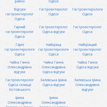
район
Одеси
Відгуки
Гастроентеролог
Гастроентерологи
гастроентеролог
Одеси
Одеси
Одеса
Гарний
Гастроентеролог
Гастроентеролог
гастроентеролог
Одеса відгуки
Одеса
Одеса
Гарні
Найкращі
Найкращий
гастроентерологи
гастроентерологи
гастроентеролог
Одеса
Одеса
Одеса
Чайка Ганна
Чайка Ганна
Чайка Ганна
Олександрівна
Олександрівна
Одеса відгуки
відгуки
Одеса відгуки
Гастроентеролог
Залевська Ірина
Залевська Ірина
Одеса селище
Одеса відгуки
Олександрівна
Котовського
відгуки
Ірина
Ірина
Олександрівна
Олександрівна