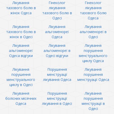
Лікування
Гінеколог
Гінеколог
тазового болю в
лікування
лікування
жінок Одеса
тазового болю в
тазового болю
Одесі
Одеса
Лікування
Лікування
Лікування
тазового болю в
альгоменореї
альгоменореї в
жінок в Одесі
Одеса
Одесі
Лікування
Лікування
Лікування
альгоменореї
альгоменореї в
порушення
Одеса відгуки
Одесі відгуки
менструального
циклу Одеса
Лікування
Порушення
Лікування
порушення
менструації
порушення
менструального
лікування Одеса
менструації Одеса
циклу в Одесі
Лікування
Порушення
Лікування
болісних місячних
менструації
порушення
Одеса
лікування в Одесі
менструації в
Одесі