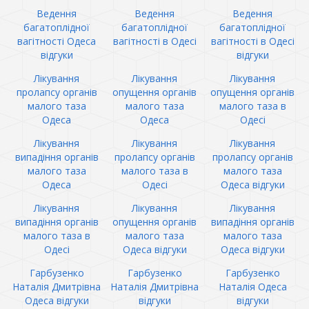
Ведення
Ведення
Ведення
багатоплідної
багатоплідної
багатоплідної
вагітності Одеса
вагітності в Одесі
вагітності в Одесі
відгуки
відгуки
Лікування
Лікування
Лікування
пролапсу органів
опущення органів
опущення органів
малого таза
малого таза
малого таза в
Одеса
Одеса
Одесі
Лікування
Лікування
Лікування
випадіння органів
пролапсу органів
пролапсу органів
малого таза
малого таза в
малого таза
Одеса
Одесі
Одеса відгуки
Лікування
Лікування
Лікування
випадіння органів
опущення органів
випадіння органів
малого таза в
малого таза
малого таза
Одесі
Одеса відгуки
Одеса відгуки
Гарбузенко
Гарбузенко
Гарбузенко
Наталія Дмитрівна
Наталія Дмитрівна
Наталія Одеса
Одеса відгуки
відгуки
відгуки