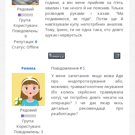
години, а він мене прийняв за п’ять
хвилин і так нічого й не пояснив. Тільки
Рядовий
розводив руками і казав: “Ми
подивимося, як піде”. Потім ще й
Група:
нав’язували купу непотрібних аналізів.
Користувачі
Тому, Ірино, ти не одна така, хто довго
Повідомлень:
шукає і нервується.
9
Репутація:
0
Статус:
Offline
Римма
Повідомлення #
5
У мене запитання: якщо мова йде
про ендопротезування або,
можливо, травматологічне лікування
(бо колись серйозно травмувала
ногу), чи потрібно довго чекати на
операцію? І чи дає лікар якісь
детальні рекомендації про
Рядовий
реабілітацію?
Група:
Користувачі
Повідомлень:
3