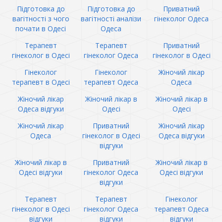
Підготовка до
Підготовка до
Приватний
вагітності з чого
вагітності аналізи
гінеколог Одеса
почати в Одесі
Одеса
Терапевт
Терапевт
Приватний
гінеколог в Одесі
гінеколог Одеса
гінеколог в Одесі
Гінеколог
Гінеколог
Жіночий лікар
терапевт в Одесі
терапевт Одеса
Одеса
Жіночий лікар
Жіночий лікар в
Жіночий лікар в
Одеса відгуки
Одесі
Одесі
Жіночий лікар
Приватний
Жіночий лікар
Одеса
гінеколог в Одесі
Одеса відгуки
відгуки
Жіночий лікар в
Приватний
Жіночий лікар в
Одесі відгуки
гінеколог Одеса
Одесі відгуки
відгуки
Терапевт
Терапевт
Гінеколог
гінеколог в Одесі
гінеколог Одеса
терапевт Одеса
відгуки
відгуки
відгуки