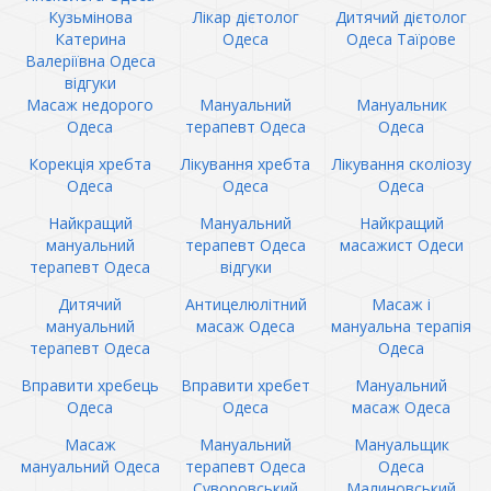
Кузьмінова
Лікар дієтолог
Дитячий дієтолог
Катерина
Одеса
Одеса Таїрове
Валеріївна Одеса
відгуки
Масаж недорого
Мануальний
Мануальник
Одеса
терапевт Одеса
Одеса
Корекція хребта
Лікування хребта
Лікування сколіозу
Одеса
Одеса
Одеса
Найкращий
Мануальний
Найкращий
мануальний
терапевт Одеса
масажист Одеси
терапевт Одеса
відгуки
Дитячий
Антицелюлітний
Масаж і
мануальний
масаж Одеса
мануальна терапія
терапевт Одеса
Одеса
Вправити хребець
Вправити хребет
Мануальний
Одеса
Одеса
масаж Одеса
Масаж
Мануальний
Мануальщик
мануальний Одеса
терапевт Одеса
Одеса
Суворовський
Малиновський