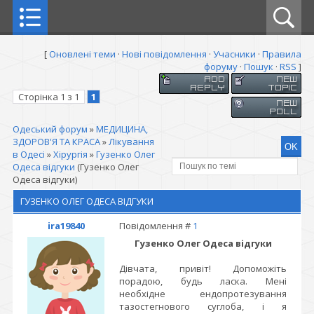
[
Оновлені теми
·
Нові повідомлення
·
Учасники
·
Правила
форуму
·
Пошук
·
RSS
]
Сторінка
1
з
1
1
Одеський форум
»
МЕДИЦИНА,
ЗДОРОВ'Я ТА КРАСА
»
Лікування
в Одесі
»
Хірургія
»
Гузенко Олег
Одеса відгуки
(Гузенко Олег
Одеса відгуки)
ГУЗЕНКО ОЛЕГ ОДЕСА ВІДГУКИ
ira19840
Повідомлення #
1
Гузенко Олег Одеса відгуки
Дівчата, привіт! Допоможіть
порадою, будь ласка. Мені
необхідне ендопротезування
тазостегнового суглоба, і я