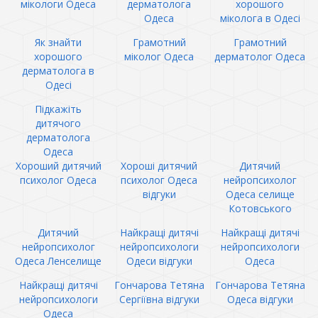
мікологи Одеса
дерматолога
хорошого
Одеса
міколога в Одесі
Як знайти
Грамотний
Грамотний
хорошого
міколог Одеса
дерматолог Одеса
дерматолога в
Одесі
Підкажіть
дитячого
дерматолога
Одеса
Хороший дитячий
Хороші дитячий
Дитячий
психолог Одеса
психолог Одеса
нейропсихолог
відгуки
Одеса селище
Котовського
Дитячий
Найкращі дитячі
Найкращі дитячі
нейропсихолог
нейропсихологи
нейропсихологи
Одеса Ленселище
Одеси відгуки
Одеса
Найкращі дитячі
Гончарова Тетяна
Гончарова Тетяна
нейропсихологи
Сергіївна відгуки
Одеса відгуки
Одеса