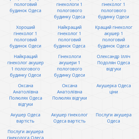
пологовий
гінекологи 1
гінеколог 1
будинок Одеса
пологового
пологового
будинку Одеса
будинку Одеси
Хороший
Найкращий
Кращий гінеколог
гінеколог 1
гінеколог 1
акушер 1
пологовий
пологовий
пологовий
будинок Одеси
будинок Одеса
будинок Одеса
Найкращий
Гінекологи
Олександр Ілліч
гінеколог акушер
акушери 1
Подолян Одеса
1 пологового
пологового
відгуки
будинку Одеси
будинку Одеси
Оксана
Оксана
Акушерка Одеса
Анатоліївна
Анатоліївна
ціни
Полюлях Одеса
Полюлях відгуки
відгуки
Акушер Одеса
Акушер гінеколог
Послуги акушера
вартість
Одеса вартість
Одеса
Послуги акушера
гінеколога Одеса