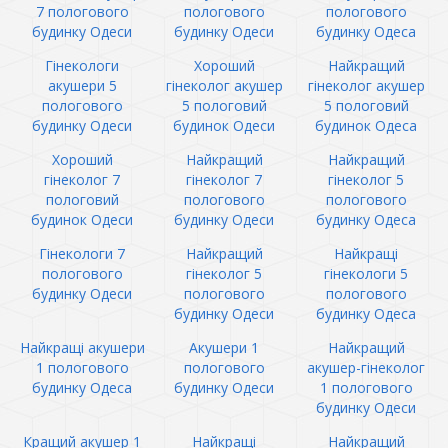
7 пологового
пологового
пологового
будинку Одеси
будинку Одеси
будинку Одеса
Гінекологи
Хороший
Найкращий
акушери 5
гінеколог акушер
гінеколог акушер
пологового
5 пологовий
5 пологовий
будинку Одеси
будинок Одеси
будинок Одеса
Хороший
Найкращий
Найкращий
гінеколог 7
гінеколог 7
гінеколог 5
пологовий
пологового
пологового
будинок Одеси
будинку Одеси
будинку Одеса
Гінекологи 7
Найкращий
Найкращі
пологового
гінеколог 5
гінекологи 5
будинку Одеси
пологового
пологового
будинку Одеси
будинку Одеса
Найкращі акушери
Акушери 1
Найкращий
1 пологового
пологового
акушер-гінеколог
будинку Одеса
будинку Одеси
1 пологового
будинку Одеси
Кращий акушер 1
Найкращі
Найкращий