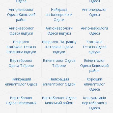
Одеса
Одеси
Ангіоневролог
Найкращі
Ангіоневролог
Одеса Київський
ангіоневрологи
Одеса
район
Одеси
Ангіоневролог
Ангіоневрологи
Ангіоневрологи
Одеса відгуки
Одеси відгуки
Одеси
Невролог
Невролог Патрашку
Калюжна
Калюжна Тетяна
Катерина Одеса
Тетяна Одеса
Євгенівна відгуки
відгуки
відгуки
Вертебролог
Епілептолог Одеса
Епілептолог
Одеса Таїрове
Таїрове
Одеса Київський
район
Найкращий
Найкращий
Хороший
епілептолог Одеса
епілептолог Одеси
епілептолог
Одеса
Вертебролог
Вертебролог Одеса
Консультація
Одеса Черемушки
Київський район
вертебролога
Одеса