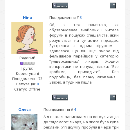
Ніна
Повідомлення #
3
Ой, я теж пам’ятаю, як
обдзвонювала знайомих і читала
форуми в пошуках спеціаліста, який
розуміється на сучасних підходах.
Зустрілася з одним хірургом –
здавалося, що він іще вчора від
фельдшера перейшов у категорію
Рядовий
“універсальних” лікарів. Жодної
конкретики не почула, тільки: “Все
Група:
зробимо, приходьте”. Без
Користувачі
подробиць, без плану лікування…
Повідомлень:
73
Звісно, я туди не пішла.
Репутація:
0
Статус:
Offline
Олеся
Повідомлення #
4
А я взагалі записалася на консультацію
до “відомого” лікаря, на якого була купа
реклами. У підсумку пробула в черзі три