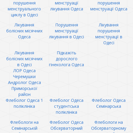
порушення
менструації
порушення
менструального
лікування Одеса
менструації Одеса
циклу в Одесі
Лікування
Порушення
Лікування
болісних місячних
менструації
порушення
Одеса
лікування в Одесі
менструації в
Одесі
Лікування
Підкажіть
болісних місячних
дорослого
в Одесі
гінеколога Одеса
ЛОР Одеса
Черемушки
Андролог Одеса
Приморської
район
Флеболог Одеса 1
Флеболог Одеса
Флеболог Одеса
поліклініка
студентська
Семінарська
поліклініка
Флебологи на
Флеболог Одеса
Флебологи на
Семінарській
Обсерваторний
Обсерваторному