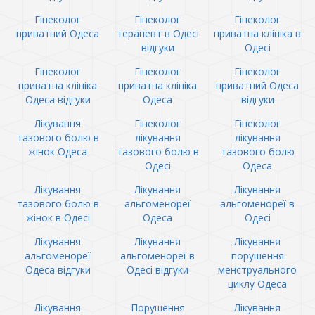
Гінеколог
Гінеколог
Гінеколог
приватний Одеса
терапевт в Одесі
приватна клініка в
відгуки
Одесі
Гінеколог
Гінеколог
Гінеколог
приватна клініка
приватна клініка
приватний Одеса
Одеса відгуки
Одеса
відгуки
Лікування
Гінеколог
Гінеколог
тазового болю в
лікування
лікування
жінок Одеса
тазового болю в
тазового болю
Одесі
Одеса
Лікування
Лікування
Лікування
тазового болю в
альгоменореї
альгоменореї в
жінок в Одесі
Одеса
Одесі
Лікування
Лікування
Лікування
альгоменореї
альгоменореї в
порушення
Одеса відгуки
Одесі відгуки
менструального
циклу Одеса
Лікування
Порушення
Лікування