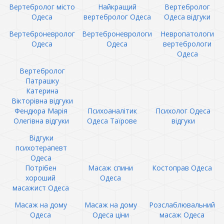
Вертебролог місто
Найкращий
Вертебролог
Одеса
вертебролог Одеса
Одеса відгуки
Вертеброневролог
Вертеброневрологи
Невропатологи
Одеса
Одеса
вертебрологи
Одеса
Вертебролог
Патрашку
Катерина
Вікторівна відгуки
Фендюра Марія
Психоаналітик
Психолог Одеса
Олегівна відгуки
Одеса Таїрове
відгуки
Відгуки
психотерапевт
Одеса
Потрібен
Масаж спини
Костоправ Одеса
хороший
Одеса
масажист Одеса
Масаж на дому
Масаж на дому
Розслаблювальний
Одеса
Одеса ціни
масаж Одеса