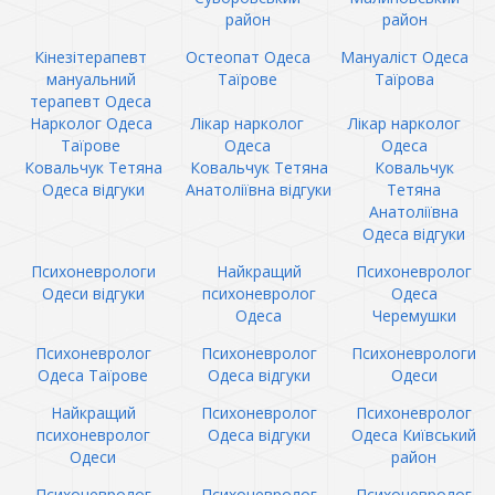
район
район
Кінезітерапевт
Остеопат Одеса
Мануаліст Одеса
мануальний
Таїрове
Таїрова
терапевт Одеса
Нарколог Одеса
Лікар нарколог
Лікар нарколог
Таїрове
Одеса
Одеса
Ковальчук Тетяна
Ковальчук Тетяна
Ковальчук
Одеса відгуки
Анатоліївна відгуки
Тетяна
Анатоліївна
Одеса відгуки
Психоневрологи
Найкращий
Психоневролог
Одеси відгуки
психоневролог
Одеса
Одеса
Черемушки
Психоневролог
Психоневролог
Психоневрологи
Одеса Таїрове
Одеса відгуки
Одеси
Найкращий
Психоневролог
Психоневролог
психоневролог
Одеса відгуки
Одеса Київський
Одеси
район
Психоневролог
Психоневролог
Психоневролог