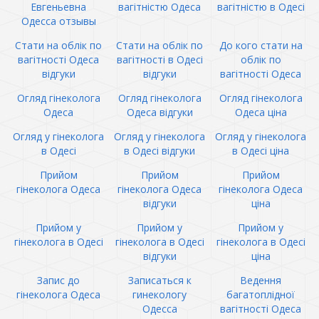
Евгеньевна
вагітністю Одеса
вагітністю в Одесі
Одесса отзывы
Стати на облік по
Стати на облік по
До кого стати на
вагітності Одеса
вагітності в Одесі
облік по
відгуки
відгуки
вагітності Одеса
Огляд гінеколога
Огляд гінеколога
Огляд гінеколога
Одеса
Одеса відгуки
Одеса ціна
Огляд у гінеколога
Огляд у гінеколога
Огляд у гінеколога
в Одесі
в Одесі відгуки
в Одесі ціна
Прийом
Прийом
Прийом
гінеколога Одеса
гінеколога Одеса
гінеколога Одеса
відгуки
ціна
Прийом у
Прийом у
Прийом у
гінеколога в Одесі
гінеколога в Одесі
гінеколога в Одесі
відгуки
ціна
Запис до
Записаться к
Ведення
гінеколога Одеса
гинекологу
багатоплідної
Одесса
вагітності Одеса