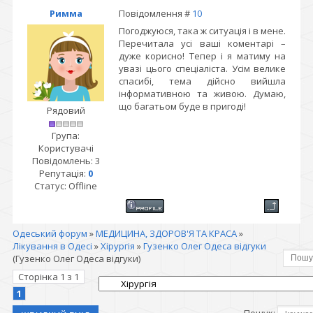
Римма
Повідомлення #
10
Погоджуюся, така ж ситуація і в мене.
Перечитала усі ваші коментарі –
дуже корисно! Тепер і я матиму на
увазі цього спеціаліста. Усім велике
спасибі, тема дійсно вийшла
інформативною та живою. Думаю,
що багатьом буде в пригоді!
Рядовий
Група:
Користувачі
Повідомлень:
3
Репутація:
0
Статус:
Offline
Одеський форум
»
МЕДИЦИНА, ЗДОРОВ'Я ТА КРАСА
»
Лікування в Одесі
»
Хірургія
»
Гузенко Олег Одеса відгуки
(Гузенко Олег Одеса відгуки)
Сторінка
1
з
1
1