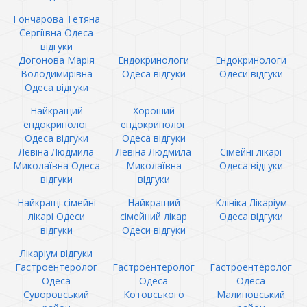
Гончарова Тетяна
Сергіївна Одеса
відгуки
Догонова Марія
Ендокринологи
Ендокринологи
Володимирівна
Одеса відгуки
Одеси відгуки
Одеса відгуки
Найкращий
Хороший
ендокринолог
ендокринолог
Одеса відгуки
Одеса відгуки
Левіна Людмила
Левіна Людмила
Сімейні лікарі
Миколаївна Одеса
Миколаївна
Одеса відгуки
відгуки
відгуки
Найкращі сімейні
Найкращий
Клініка Лікаріум
лікарі Одеси
сімейний лікар
Одеса відгуки
відгуки
Одеси відгуки
Лікаріум відгуки
Гастроентеролог
Гастроентеролог
Гастроентеролог
Одеса
Одеса
Одеса
Суворовський
Котовського
Малиновський