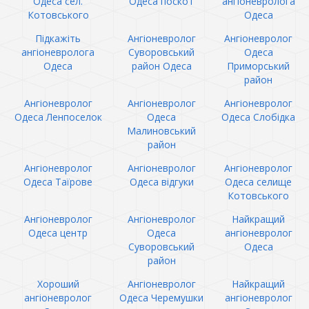
Одеса сел.
Одеса поскот
ангіоневролога
Котовського
Одеса
Підкажіть
Ангіоневролог
Ангіоневролог
ангіоневролога
Суворовський
Одеса
Одеса
район Одеса
Приморський
район
Ангіоневролог
Ангіоневролог
Ангіоневролог
Одеса Ленпоселок
Одеса
Одеса Слобідка
Малиновський
район
Ангіоневролог
Ангіоневролог
Ангіоневролог
Одеса Таїрове
Одеса відгуки
Одеса селище
Котовського
Ангіоневролог
Ангіоневролог
Найкращий
Одеса центр
Одеса
ангіоневролог
Суворовський
Одеса
район
Хороший
Ангіоневролог
Найкращий
ангіоневролог
Одеса Черемушки
ангіоневролог