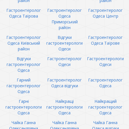
район
район
Гастроентеролог
Гастроентеролог
Гастроентеролог
Одеса Таїрова
Одеса
Одеса Центр
Приморський
район
Гастроентеролог
Відгуки
Гастроентеролог
Одеса Київський
гастроентерологи
Одеса Таїрове
район
Одеси
Відгуки
Гастроентеролог
Гастроентерологи
гастроентеролог
Одеси
Одеси
Одеса
Гарний
Гастроентеролог
Гастроентеролог
гастроентеролог
Одеса відгуки
Одеса
Одеса
Гарні
Найкращі
Найкращий
гастроентерологи
гастроентерологи
гастроентеролог
Одеса
Одеса
Одеса
Чайка Ганна
Чайка Ганна
Чайка Ганна
Олександрівна
Олександрівна
Одеса відгуки