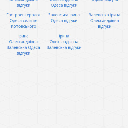
відгуки
Одеса відгуки
Гастроентеролог
Залевська Ірина
Залевська Ірина
Одеса селище
Одеса відгуки
Олександрівна
Котовського
відгуки
Ірина
Ірина
Олександрівна
Олександрівна
Залевська Одеса
Залевська відгуки
відгуки