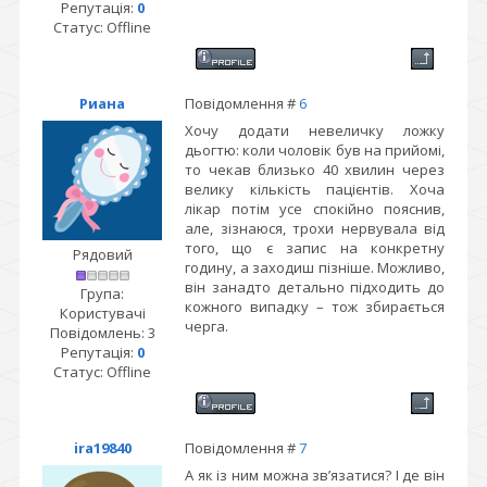
Репутація:
0
Статус:
Offline
Риана
Повідомлення #
6
Хочу додати невеличку ложку
дьогтю: коли чоловік був на прийомі,
то чекав близько 40 хвилин через
велику кількість пацієнтів. Хоча
лікар потім усе спокійно пояснив,
але, зізнаюся, трохи нервувала від
того, що є запис на конкретну
Рядовий
годину, а заходиш пізніше. Можливо,
він занадто детально підходить до
Група:
кожного випадку – тож збирається
Користувачі
черга.
Повідомлень:
3
Репутація:
0
Статус:
Offline
ira19840
Повідомлення #
7
А як із ним можна зв’язатися? І де він