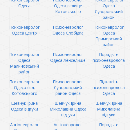
Одеса
Одеса селище
Одеса
Котовського
Суворовський
район
Психоневролог
Психоневролог
Психоневролог
Одеса центр
Одеса Слобідка
Одеса
Приморський
район
Психоневролог
Психоневролог
Порадьте
Одеса
Одеса Ленселище
психоневролога
Малиновський
Одеса
район
Психоневролог
Психоневролог
Підкажіть
Одеса сел.
Суворовський
психоневролога
Котовського
район Одеса
Одеса
Шевчук Ірина
Шевчук Ірина
Шевчук Ірина
Одеса відгуки
Миколаївна Одеса
Миколаївна
відгуки
відгуки
Ангіоневролог
Ангіоневролог
Порадьте