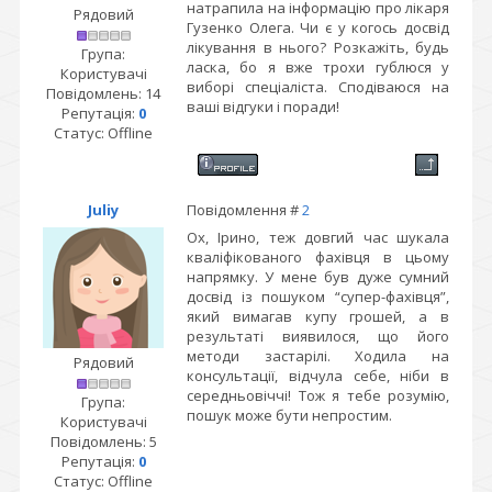
натрапила на інформацію про лікаря
Рядовий
Гузенко Олега. Чи є у когось досвід
лікування в нього? Розкажіть, будь
Група:
ласка, бо я вже трохи гублюся у
Користувачі
виборі спеціаліста. Сподіваюся на
Повідомлень:
14
ваші відгуки і поради!
Репутація:
0
Статус:
Offline
Juliy
Повідомлення #
2
Ох, Ірино, теж довгий час шукала
кваліфікованого фахівця в цьому
напрямку. У мене був дуже сумний
досвід із пошуком “супер-фахівця”,
який вимагав купу грошей, а в
результаті виявилося, що його
методи застарілі. Ходила на
Рядовий
консультації, відчула себе, ніби в
середньовіччі! Тож я тебе розумію,
Група:
пошук може бути непростим.
Користувачі
Повідомлень:
5
Репутація:
0
Статус:
Offline