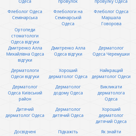
Одеса
провулок
провулку Одеса
Флеболог Одеса
Флебологи на
Флеболог Одеса
Семінарська
Семінарській
Маршала
Одеса
Говорова
Ортопеди
стоматологи
Одеса відгуки
Дмитренко Алла
Дмитренко Алла
Дерматолог
Михайлівна Одеса
Одеса відгуки
Одеса Черемушки
відгуки
Дерматологи
Хороший
Найкращий
Одеси відгуки
дерматолог Одеса
дерматолог Одеси
Дерматолог
Дерматолог
Викликати
Одеса Київський
додому Одеса
дерматолога
район
Одеса
Дитячий
Дерматолог
Хороший
дерматолог Одеса
дитячий Одеса
дерматолог
дитячий Одеса
Досвідчені
Підкажіть
Як знайти