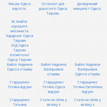
Масаж Одеса
Остеопат для
Досвідчений
вартість
дорослого Одеса
мануаліст Одеса
Таїрове
Як знайти
хорошого
масажиста
Кардіолог Одеса
Таїрове
УЗД Одеса
Таїрове
Косметолог
Одеса Таїрове
Байло Надежна
Байло Надежна
Байло Надежна
Одесса отзывы
Валерьевна
Валерьевна
отзывы
Одесса отзывы
Старущенко
Старущенко
Старущенко
Тетяна відгуки
Тетяна Одеса
Тетяна Євгеніївна
відгуки
відгуки
Старущенко
Стати на облік у
Стати на облік у
Татьяна
зв'язку з
зв'язку з