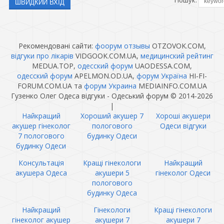
Пошук:
Рекомендовані сайти:
фоорум отзывы
OTZOVOK.COM,
відгуки про лікарів
VIDGOOK.COM.UA,
медицинский рейтинг
MEDUA.TOP,
одесский форум
UAODESSA.COM,
одесский форум
APELMON.OD.UA,
форум Україна
HI-FI-
FORUM.COM.UA та
форум Украина
MEDIAINFO.COM.UA
Гузенко Олег Одеса відгуки - Одеський форум © 2014-2026
|
Найкращий
Хороший акушер 7
Хороші акушери
акушер гінеколог
пологового
Одеси відгуки
7 пологового
будинку Одеси
будинку Одеси
Консультація
Кращі гінекологи
Найкращий
акушера Одеса
акушери 5
гінеколог Одеси
пологового
будинку Одеса
Найкращий
Гінекологи
Кращі гінекологи
гінеколог акушер
акушери 7
акушери 7