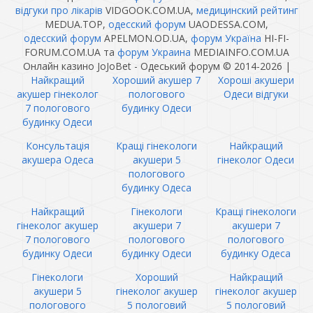
відгуки про лікарів
VIDGOOK.COM.UA,
медицинский рейтинг
MEDUA.TOP,
одесский форум
UAODESSA.COM,
одесский форум
APELMON.OD.UA,
форум Україна
HI-FI-
FORUM.COM.UA та
форум Украина
MEDIAINFO.COM.UA
Онлайн казино JoJoBet - Одеський форум © 2014-2026
|
Найкращий
Хороший акушер 7
Хороші акушери
акушер гінеколог
пологового
Одеси відгуки
7 пологового
будинку Одеси
будинку Одеси
Консультація
Кращі гінекологи
Найкращий
акушера Одеса
акушери 5
гінеколог Одеси
пологового
будинку Одеса
Найкращий
Гінекологи
Кращі гінекологи
гінеколог акушер
акушери 7
акушери 7
7 пологового
пологового
пологового
будинку Одеси
будинку Одеси
будинку Одеса
Гінекологи
Хороший
Найкращий
акушери 5
гінеколог акушер
гінеколог акушер
пологового
5 пологовий
5 пологовий