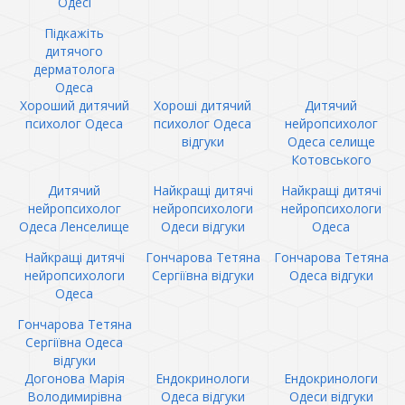
Одесі
Підкажіть
дитячого
дерматолога
Одеса
Хороший дитячий
Хороші дитячий
Дитячий
психолог Одеса
психолог Одеса
нейропсихолог
відгуки
Одеса селище
Котовського
Дитячий
Найкращі дитячі
Найкращі дитячі
нейропсихолог
нейропсихологи
нейропсихологи
Одеса Ленселище
Одеси відгуки
Одеса
Найкращі дитячі
Гончарова Тетяна
Гончарова Тетяна
нейропсихологи
Сергіївна відгуки
Одеса відгуки
Одеса
Гончарова Тетяна
Сергіївна Одеса
відгуки
Догонова Марія
Ендокринологи
Ендокринологи
Володимирівна
Одеса відгуки
Одеси відгуки