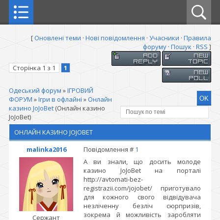
[
Оновлені теми
·
Нові повідомлення
·
Учасники
·
Правила
форуму
·
Пошук
·
RSS
]
Сторінка
1
з
1
1
Одеський форум
»
ІГРОВИЙ
ФОРУМ
»
Ігри в офлайні
»
Онлайн
казино JoJoBet
(Онлайн казино
JoJoBet)
ОНЛАЙН КАЗИНО JOJOBET
malinka2016
Повідомлення #
1
А ви знали, що досить молоде
казино JoJoBet на порталі
http://avtomati-bez-
registrazii.com/jojobet/ приготувало
для кожного свого відвідувача
незліченну безліч сюрпризів,
зокрема й можливість заробляти
Сержант