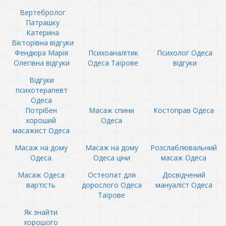
Вертебролог
Патрашку
Катерина
Вікторівна відгуки
Фендюра Марія
Психоаналітик
Психолог Одеса
Олегівна відгуки
Одеса Таїрове
відгуки
Відгуки
психотерапевт
Одеса
Потрібен
Масаж спини
Костоправ Одеса
хороший
Одеса
масажист Одеса
Масаж на дому
Масаж на дому
Розслаблювальний
Одеса
Одеса ціни
масаж Одеса
Масаж Одеса
Остеопат для
Досвідчений
вартість
дорослого Одеса
мануаліст Одеса
Таїрове
Як знайти
хорошого