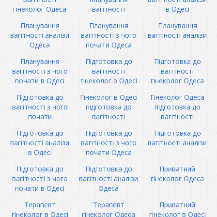
гінеколог Одеса
вагітності
в Одесі
Планування
Планування
Планування
вагітності аналізи
вагітності з чого
вагітності аналізи
Одеса
почати Одеса
Планування
Підготовка до
Підготовка до
вагітності з чого
вагітності
вагітності
почати в Одесі
гінеколог в Одесі
гінеколог Одеса
Підготовка до
Гінеколог в Одесі
Гінеколог Одеса
вагітності з чого
підготовка до
підготовка до
почати
вагітності
вагітності
Підготовка до
Підготовка до
Підготовка до
вагітності аналізи
вагітності з чого
вагітності аналізи
в Одесі
почати Одеса
Підготовка до
Підготовка до
Приватний
вагітності з чого
вагітності аналізи
гінеколог Одеса
почати в Одесі
Одеса
Терапевт
Терапевт
Приватний
гінеколог в Одесі
гінеколог Одеса
гінеколог в Одесі