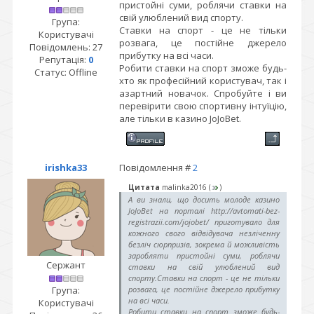
пристойні суми, роблячи ставки на
свій улюблений вид спорту.
Група:
Ставки на спорт - це не тільки
Користувачі
розвага, це постійне джерело
Повідомлень:
27
прибутку на всі часи.
Репутація:
0
Робити ставки на спорт зможе будь-
Статус:
Offline
хто як професійний користувач, так і
азартний новачок. Спробуйте і ви
перевірити свою спортивну інтуїцію,
але тільки в казино JoJoBet.
irishka33
Повідомлення #
2
Цитата
malinka2016
(
)
А ви знали, що досить молоде казино
JoJoBet на порталі http://avtomati-bez-
registrazii.com/jojobet/ приготувало для
кожного свого відвідувача незліченну
безліч сюрпризів, зокрема й можливість
заробляти пристойні суми, роблячи
Сержант
ставки на свій улюблений вид
спорту.Ставки на спорт - це не тільки
Група:
розвага, це постійне джерело прибутку
на всі часи.
Користувачі
Робити ставки на спорт зможе будь-