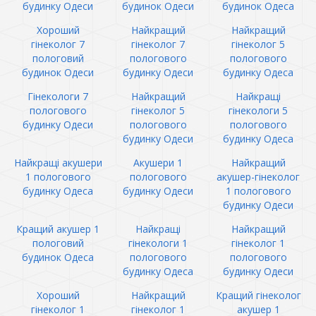
будинку Одеси
будинок Одеси
будинок Одеса
Хороший
Найкращий
Найкращий
гінеколог 7
гінеколог 7
гінеколог 5
пологовий
пологового
пологового
будинок Одеси
будинку Одеси
будинку Одеса
Гінекологи 7
Найкращий
Найкращі
пологового
гінеколог 5
гінекологи 5
будинку Одеси
пологового
пологового
будинку Одеси
будинку Одеса
Найкращі акушери
Акушери 1
Найкращий
1 пологового
пологового
акушер-гінеколог
будинку Одеса
будинку Одеси
1 пологового
будинку Одеси
Кращий акушер 1
Найкращі
Найкращий
пологовий
гінекологи 1
гінеколог 1
будинок Одеса
пологового
пологового
будинку Одеса
будинку Одеси
Хороший
Найкращий
Кращий гінеколог
гінеколог 1
гінеколог 1
акушер 1