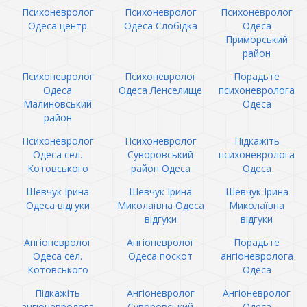
Психоневролог
Психоневролог
Психоневролог
Одеса центр
Одеса Слобідка
Одеса
Приморський
район
Психоневролог
Психоневролог
Порадьте
Одеса
Одеса Ленселище
психоневролога
Малиновський
Одеса
район
Психоневролог
Психоневролог
Підкажіть
Одеса сел.
Суворовський
психоневролога
Котовського
район Одеса
Одеса
Шевчук Ірина
Шевчук Ірина
Шевчук Ірина
Одеса відгуки
Миколаївна Одеса
Миколаївна
відгуки
відгуки
Ангіоневролог
Ангіоневролог
Порадьте
Одеса сел.
Одеса поскот
ангіоневролога
Котовського
Одеса
Підкажіть
Ангіоневролог
Ангіоневролог
ангіоневролога
Суворовський
Одеса