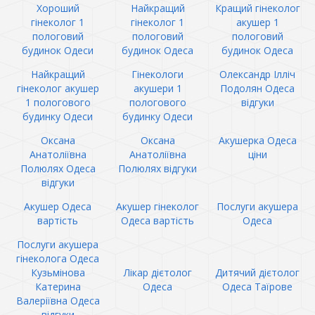
Хороший
Найкращий
Кращий гінеколог
гінеколог 1
гінеколог 1
акушер 1
пологовий
пологовий
пологовий
будинок Одеси
будинок Одеса
будинок Одеса
Найкращий
Гінекологи
Олександр Ілліч
гінеколог акушер
акушери 1
Подолян Одеса
1 пологового
пологового
відгуки
будинку Одеси
будинку Одеси
Оксана
Оксана
Акушерка Одеса
Анатоліївна
Анатоліївна
ціни
Полюлях Одеса
Полюлях відгуки
відгуки
Акушер Одеса
Акушер гінеколог
Послуги акушера
вартість
Одеса вартість
Одеса
Послуги акушера
гінеколога Одеса
Кузьмінова
Лікар дієтолог
Дитячий дієтолог
Катерина
Одеса
Одеса Таїрове
Валеріївна Одеса
відгуки