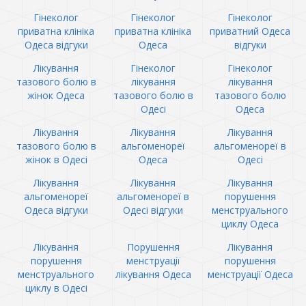
Гінеколог
Гінеколог
Гінеколог
приватна клініка
приватна клініка
приватний Одеса
Одеса відгуки
Одеса
відгуки
Лікування
Гінеколог
Гінеколог
тазового болю в
лікування
лікування
жінок Одеса
тазового болю в
тазового болю
Одесі
Одеса
Лікування
Лікування
Лікування
тазового болю в
альгоменореї
альгоменореї в
жінок в Одесі
Одеса
Одесі
Лікування
Лікування
Лікування
альгоменореї
альгоменореї в
порушення
Одеса відгуки
Одесі відгуки
менструального
циклу Одеса
Лікування
Порушення
Лікування
порушення
менструації
порушення
менструального
лікування Одеса
менструації Одеса
циклу в Одесі