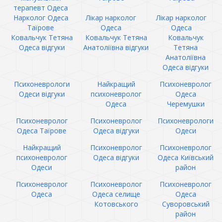
терапевт Одеса
Нарколог Одеса
Лікар нарколог
Лікар нарколог
Таїрове
Одеса
Одеса
Ковальчук Тетяна
Ковальчук Тетяна
Ковальчук
Одеса відгуки
Анатоліївна відгуки
Тетяна
Анатоліївна
Одеса відгуки
Психоневрологи
Найкращий
Психоневролог
Одеси відгуки
психоневролог
Одеса
Одеса
Черемушки
Психоневролог
Психоневролог
Психоневрологи
Одеса Таїрове
Одеса відгуки
Одеси
Найкращий
Психоневролог
Психоневролог
психоневролог
Одеса відгуки
Одеса Київський
Одеси
район
Психоневролог
Психоневролог
Психоневролог
Одеса
Одеса селище
Одеса
Котовського
Суворовський
район