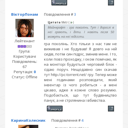
ВікторПонам
Повідомлення #
3
Цитата
Metr
(
)
Майнкрафт - гра поколінь. Тут і дорослі в
неї грають, і діти. І навіть після 50
можуть на неї підсісти.
Лейтенант
гра поколінь. Хто тільки з нас там не
виживав і не будував! Я довго на ній
Група:
сидів, потім син підріс, змінив мене. І то,
Користувачі
коли повз проходжу, і оком помічаю, як
Повідомлень:
на моніторі будується черговий блок -
67
сідаю поруч. Нещодавно син скачав
Репутація:
0
тут http://pc-torrent.net/ гру. Тепер може
Статус:
Offline
мені годинами розповідати, який
інвентар із чого робиться - а мені
цікаво, адже я кожне слово розумію.
Подобається, що тут будівництво
панує, а не стрілянина і вбивства.
КаринаКолесник
Повідомлення #
4