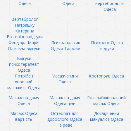
Одеса
Одеса
вертебрологи
Одеса
Вертебролог
Патрашку
Катерина
Вікторівна відгуки
Фендюра Марія
Психоаналітик
Психолог Одеса
Олегівна відгуки
Одеса Таїрове
відгуки
Відгуки
психотерапевт
Одеса
Потрібен
Масаж спини
Костоправ Одеса
хороший
Одеса
масажист Одеса
Масаж на дому
Масаж на дому
Розслаблювальний
Одеса
Одеса ціни
масаж Одеса
Масаж Одеса
Остеопат для
Досвідчений
вартість
дорослого Одеса
мануаліст Одеса
Таїрове