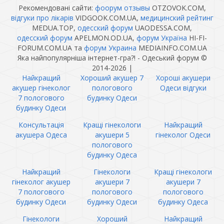
Рекомендовані сайти:
фоорум отзывы
OTZOVOK.COM,
відгуки про лікарів
VIDGOOK.COM.UA,
медицинский рейтинг
MEDUA.TOP,
одесский форум
UAODESSA.COM,
одесский форум
APELMON.OD.UA,
форум Україна
HI-FI-
FORUM.COM.UA та
форум Украина
MEDIAINFO.COM.UA
Яка найпопулярніша інтернет-гра?! - Одеський форум ©
2014-2026
|
Найкращий
Хороший акушер 7
Хороші акушери
акушер гінеколог
пологового
Одеси відгуки
7 пологового
будинку Одеси
будинку Одеси
Консультація
Кращі гінекологи
Найкращий
акушера Одеса
акушери 5
гінеколог Одеси
пологового
будинку Одеса
Найкращий
Гінекологи
Кращі гінекологи
гінеколог акушер
акушери 7
акушери 7
7 пологового
пологового
пологового
будинку Одеси
будинку Одеси
будинку Одеса
Гінекологи
Хороший
Найкращий