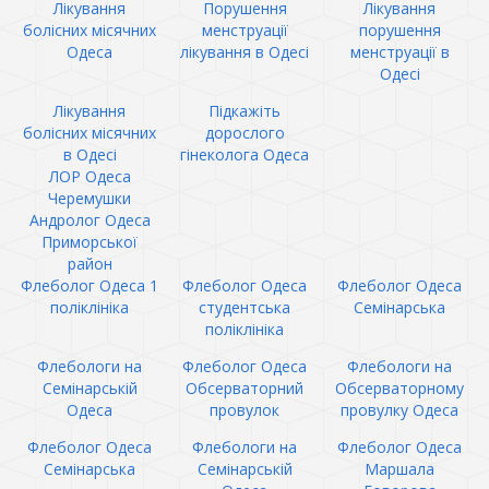
Лікування
Порушення
Лікування
болісних місячних
менструації
порушення
Одеса
лікування в Одесі
менструації в
Одесі
Лікування
Підкажіть
болісних місячних
дорослого
в Одесі
гінеколога Одеса
ЛОР Одеса
Черемушки
Андролог Одеса
Приморської
район
Флеболог Одеса 1
Флеболог Одеса
Флеболог Одеса
поліклініка
студентська
Семінарська
поліклініка
Флебологи на
Флеболог Одеса
Флебологи на
Семінарській
Обсерваторний
Обсерваторному
Одеса
провулок
провулку Одеса
Флеболог Одеса
Флебологи на
Флеболог Одеса
Семінарська
Семінарській
Маршала