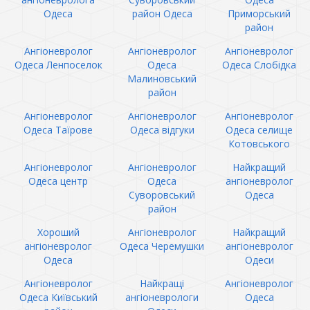
Одеса
район Одеса
Приморський
район
Ангіоневролог
Ангіоневролог
Ангіоневролог
Одеса Ленпоселок
Одеса
Одеса Слобідка
Малиновський
район
Ангіоневролог
Ангіоневролог
Ангіоневролог
Одеса Таїрове
Одеса відгуки
Одеса селище
Котовського
Ангіоневролог
Ангіоневролог
Найкращий
Одеса центр
Одеса
ангіоневролог
Суворовський
Одеса
район
Хороший
Ангіоневролог
Найкращий
ангіоневролог
Одеса Черемушки
ангіоневролог
Одеса
Одеси
Ангіоневролог
Найкращі
Ангіоневролог
Одеса Київський
ангіоневрологи
Одеса