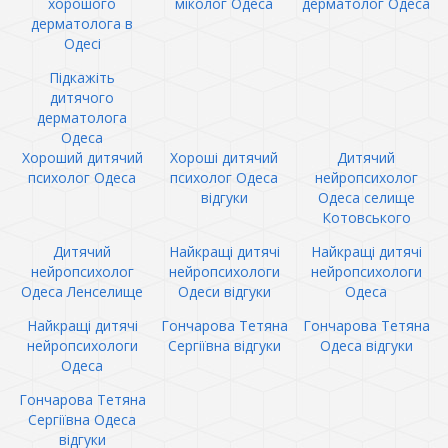
хорошого
міколог Одеса
дерматолог Одеса
дерматолога в
Одесі
Підкажіть
дитячого
дерматолога
Одеса
Хороший дитячий
Хороші дитячий
Дитячий
психолог Одеса
психолог Одеса
нейропсихолог
відгуки
Одеса селище
Котовського
Дитячий
Найкращі дитячі
Найкращі дитячі
нейропсихолог
нейропсихологи
нейропсихологи
Одеса Ленселище
Одеси відгуки
Одеса
Найкращі дитячі
Гончарова Тетяна
Гончарова Тетяна
нейропсихологи
Сергіївна відгуки
Одеса відгуки
Одеса
Гончарова Тетяна
Сергіївна Одеса
відгуки