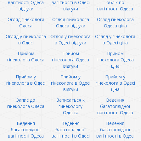
вагітності Одеса
вагітності в Одесі
облік по
відгуки
відгуки
вагітності Одеса
Огляд гінеколога
Огляд гінеколога
Огляд гінеколога
Одеса
Одеса відгуки
Одеса ціна
Огляд у гінеколога
Огляд у гінеколога
Огляд у гінеколога
в Одесі
в Одесі відгуки
в Одесі ціна
Прийом
Прийом
Прийом
гінеколога Одеса
гінеколога Одеса
гінеколога Одеса
відгуки
ціна
Прийом у
Прийом у
Прийом у
гінеколога в Одесі
гінеколога в Одесі
гінеколога в Одесі
відгуки
ціна
Запис до
Записаться к
Ведення
гінеколога Одеса
гинекологу
багатоплідної
Одесса
вагітності Одеса
Ведення
Ведення
Ведення
багатоплідної
багатоплідної
багатоплідної
вагітності Одеса
вагітності в Одесі
вагітності в Одесі