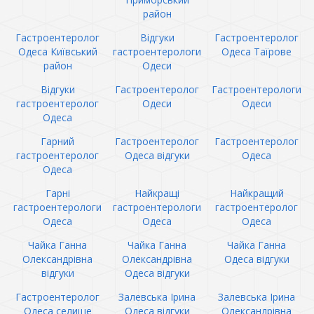
район
Гастроентеролог
Відгуки
Гастроентеролог
Одеса Київський
гастроентерологи
Одеса Таїрове
район
Одеси
Відгуки
Гастроентеролог
Гастроентерологи
гастроентеролог
Одеси
Одеси
Одеса
Гарний
Гастроентеролог
Гастроентеролог
гастроентеролог
Одеса відгуки
Одеса
Одеса
Гарні
Найкращі
Найкращий
гастроентерологи
гастроентерологи
гастроентеролог
Одеса
Одеса
Одеса
Чайка Ганна
Чайка Ганна
Чайка Ганна
Олександрівна
Олександрівна
Одеса відгуки
відгуки
Одеса відгуки
Гастроентеролог
Залевська Ірина
Залевська Ірина
Одеса селище
Одеса відгуки
Олександрівна