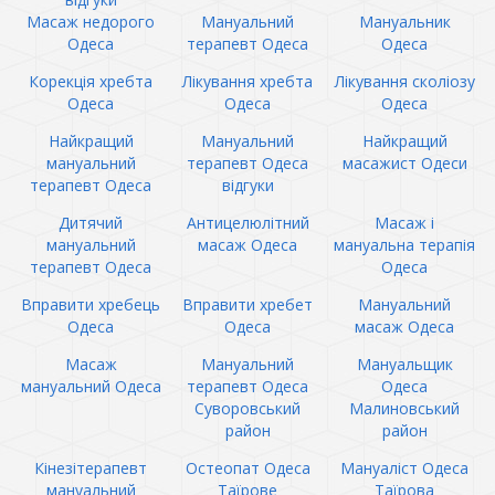
Масаж недорого
Мануальний
Мануальник
Одеса
терапевт Одеса
Одеса
Корекція хребта
Лікування хребта
Лікування сколіозу
Одеса
Одеса
Одеса
Найкращий
Мануальний
Найкращий
мануальний
терапевт Одеса
масажист Одеси
терапевт Одеса
відгуки
Дитячий
Антицелюлітний
Масаж і
мануальний
масаж Одеса
мануальна терапія
терапевт Одеса
Одеса
Вправити хребець
Вправити хребет
Мануальний
Одеса
Одеса
масаж Одеса
Масаж
Мануальний
Мануальщик
мануальний Одеса
терапевт Одеса
Одеса
Суворовський
Малиновський
район
район
Кінезітерапевт
Остеопат Одеса
Мануаліст Одеса
мануальний
Таїрове
Таїрова