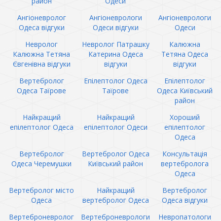
район
Одеси
Ангіоневролог
Ангіоневрологи
Ангіоневрологи
Одеса відгуки
Одеси відгуки
Одеси
Невролог
Невролог Патрашку
Калюжна
Калюжна Тетяна
Катерина Одеса
Тетяна Одеса
Євгенівна відгуки
відгуки
відгуки
Вертебролог
Епілептолог Одеса
Епілептолог
Одеса Таїрове
Таїрове
Одеса Київський
район
Найкращий
Найкращий
Хороший
епілептолог Одеса
епілептолог Одеси
епілептолог
Одеса
Вертебролог
Вертебролог Одеса
Консультація
Одеса Черемушки
Київський район
вертебролога
Одеса
Вертебролог місто
Найкращий
Вертебролог
Одеса
вертебролог Одеса
Одеса відгуки
Вертеброневролог
Вертеброневрологи
Невропатологи