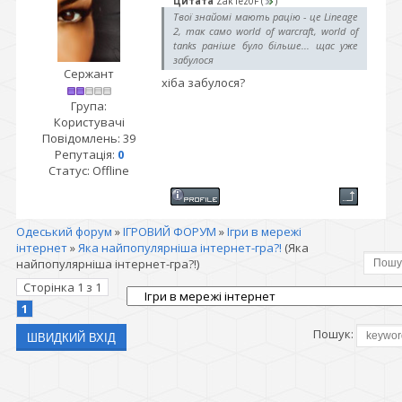
Цитата
Zak1ez0F
(
)
Твої знайомі мають рацію - це Lineage
2, так само world of warcraft, world of
tanks раніше було більше... щас уже
забулося
Сержант
хіба забулося?
Група:
Користувачі
Повідомлень:
39
Репутація:
0
Статус:
Offline
Одеський форум
»
ІГРОВИЙ ФОРУМ
»
Ігри в мережі
інтернет
»
Яка найпопулярніша інтернет-гра?!
(Яка
найпопулярніша інтернет-гра?!)
Сторінка
1
з
1
1
Пошук: