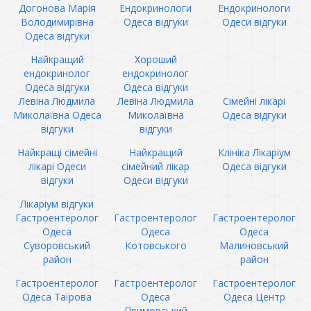
Догонова Марія
Ендокринологи
Ендокринологи
Володимирівна
Одеса відгуки
Одеси відгуки
Одеса відгуки
Найкращий
Хороший
ендокринолог
ендокринолог
Одеса відгуки
Одеса відгуки
Левіна Людмила
Левіна Людмила
Сімейні лікарі
Миколаївна Одеса
Миколаївна
Одеса відгуки
відгуки
відгуки
Найкращі сімейні
Найкращий
Клініка Лікаріум
лікарі Одеси
сімейний лікар
Одеса відгуки
відгуки
Одеси відгуки
Лікаріум відгуки
Гастроентеролог
Гастроентеролог
Гастроентеролог
Одеса
Одеса
Одеса
Суворовський
Котовського
Малиновський
район
район
Гастроентеролог
Гастроентеролог
Гастроентеролог
Одеса Таїрова
Одеса
Одеса Центр
Приморський