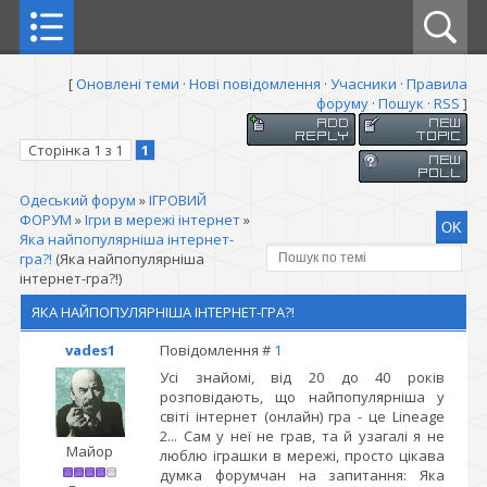
[
Оновлені теми
·
Нові повідомлення
·
Учасники
·
Правила
форуму
·
Пошук
·
RSS
]
Сторінка
1
з
1
1
Одеський форум
»
ІГРОВИЙ
ФОРУМ
»
Ігри в мережі інтернет
»
Яка найпопулярніша інтернет-
гра?!
(Яка найпопулярніша
інтернет-гра?!)
ЯКА НАЙПОПУЛЯРНІША ІНТЕРНЕТ-ГРА?!
vades1
Повідомлення #
1
Усі знайомі, від 20 до 40 років
розповідають, що найпопулярніша у
світі інтернет (онлайн) гра - це Lineage
2... Сам у неї не грав, та й узагалі я не
Майор
люблю іграшки в мережі, просто цікава
думка форумчан на запитання: Яка