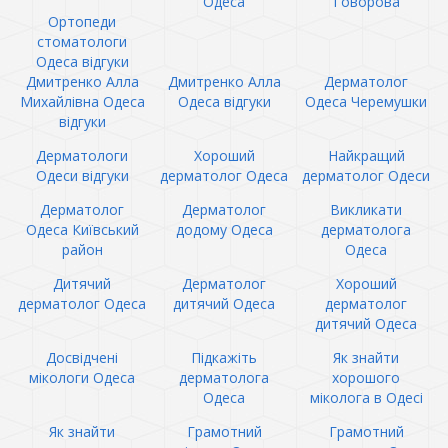
Одеса
Говорова
Ортопеди
стоматологи
Одеса відгуки
Дмитренко Алла
Дмитренко Алла
Дерматолог
Михайлівна Одеса
Одеса відгуки
Одеса Черемушки
відгуки
Дерматологи
Хороший
Найкращий
Одеси відгуки
дерматолог Одеса
дерматолог Одеси
Дерматолог
Дерматолог
Викликати
Одеса Київський
додому Одеса
дерматолога
район
Одеса
Дитячий
Дерматолог
Хороший
дерматолог Одеса
дитячий Одеса
дерматолог
дитячий Одеса
Досвідчені
Підкажіть
Як знайти
мікологи Одеса
дерматолога
хорошого
Одеса
міколога в Одесі
Як знайти
Грамотний
Грамотний