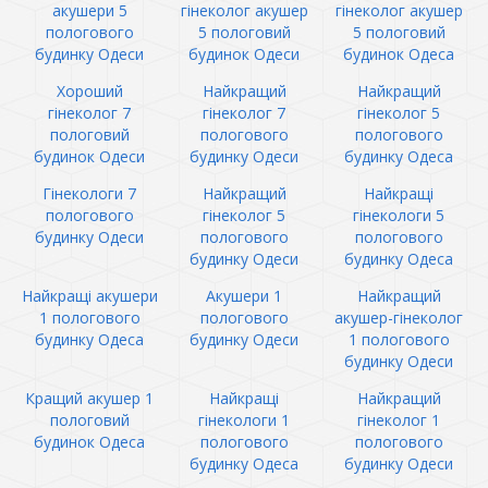
акушери 5
гінеколог акушер
гінеколог акушер
пологового
5 пологовий
5 пологовий
будинку Одеси
будинок Одеси
будинок Одеса
Хороший
Найкращий
Найкращий
гінеколог 7
гінеколог 7
гінеколог 5
пологовий
пологового
пологового
будинок Одеси
будинку Одеси
будинку Одеса
Гінекологи 7
Найкращий
Найкращі
пологового
гінеколог 5
гінекологи 5
будинку Одеси
пологового
пологового
будинку Одеси
будинку Одеса
Найкращі акушери
Акушери 1
Найкращий
1 пологового
пологового
акушер-гінеколог
будинку Одеса
будинку Одеси
1 пологового
будинку Одеси
Кращий акушер 1
Найкращі
Найкращий
пологовий
гінекологи 1
гінеколог 1
будинок Одеса
пологового
пологового
будинку Одеса
будинку Одеси