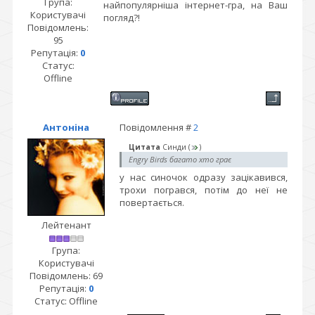
Група:
найпопулярніша інтернет-гра, на Ваш
Користувачі
погляд?!
Повідомлень:
95
Репутація:
0
Статус:
Offline
Антоніна
Повідомлення #
2
Цитата
Синди
(
)
Engry Birds багато хто грає
у нас синочок одразу зацікавився,
трохи погрався, потім до неї не
повертається.
Лейтенант
Група:
Користувачі
Повідомлень:
69
Репутація:
0
Статус:
Offline