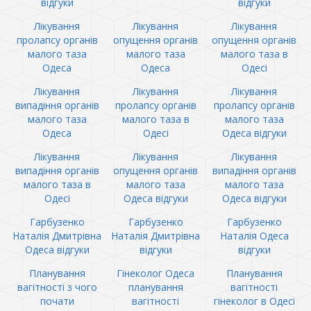
відгуки
відгуки
Лікування
Лікування
Лікування
пролапсу органів
опущення органів
опущення органів
малого таза
малого таза
малого таза в
Одеса
Одеса
Одесі
Лікування
Лікування
Лікування
випадіння органів
пролапсу органів
пролапсу органів
малого таза
малого таза в
малого таза
Одеса
Одесі
Одеса відгуки
Лікування
Лікування
Лікування
випадіння органів
опущення органів
випадіння органів
малого таза в
малого таза
малого таза
Одесі
Одеса відгуки
Одеса відгуки
Гарбузенко
Гарбузенко
Гарбузенко
Наталія Дмитрівна
Наталія Дмитрівна
Наталія Одеса
Одеса відгуки
відгуки
відгуки
Планування
Гінеколог Одеса
Планування
вагітності з чого
планування
вагітності
почати
вагітності
гінеколог в Одесі