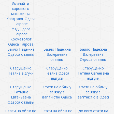
Як знайти
хорошого
масажиста
Кардіолог Одеса
Таїрове
УЗД Одеса
Таїрове
Косметолог
Одеса Таїрове
Байло Надежна
Байло Надежна
Байло Надежна
Одесса отзывы
Валерьевна
Валерьевна
отзывы
Одесса отзывы
Старущенко
Старущенко
Старущенко
Тетяна відгуки
Тетяна Одеса
Тетяна Євгеніївна
відгуки
відгуки
Старущенко
Стати на облік у
Стати на облік у
Татьяна
зв'язку з
зв'язку з
Евгеньевна
вагітністю Одеса
вагітністю в Одесі
Одесса отзывы
Стати на облік по
Стати на облік по
До кого стати на