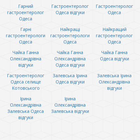
Гарний
Гастроентеролог
Гастроентеролог
гастроентеролог
Одеса відгуки
Одеса
Одеса
Гарні
Найкращі
Найкращий
гастроентерологи
гастроентерологи
гастроентеролог
Одеса
Одеса
Одеса
Чайка Ганна
Чайка Ганна
Чайка Ганна
Олександрівна
Олександрівна
Одеса відгуки
відгуки
Одеса відгуки
Гастроентеролог
Залевська Ірина
Залевська Ірина
Одеса селище
Одеса відгуки
Олександрівна
Котовського
відгуки
Ірина
Ірина
Олександрівна
Олександрівна
Залевська Одеса
Залевська відгуки
відгуки