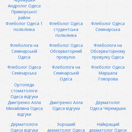
Андролог Одеса
Приморської
район
Флеболог Одеса 1
Флеболог Одеса
Флеболог Одеса
поліклініка
студентська
Семінарська
поліклініка
Флебологи на
Флеболог Одеса
Флебологи на
Семінарській
Обсерваторний
Обсерваторному
Одеса
провулок
провулку Одеса
Флеболог Одеса
Флебологи на
Флеболог Одеса
Семінарська
Семінарській
Маршала
Одеса
Говорова
Ортопеди
стоматологи
Одеса відгуки
Дмитренко Алла
Дмитренко Алла
Дерматолог
Михайлівна Одеса
Одеса відгуки
Одеса Черемушки
відгуки
Дерматологи
Хороший
Найкращий
Одеси відгуки
дерматолог Одеса
дерматолог Одеси