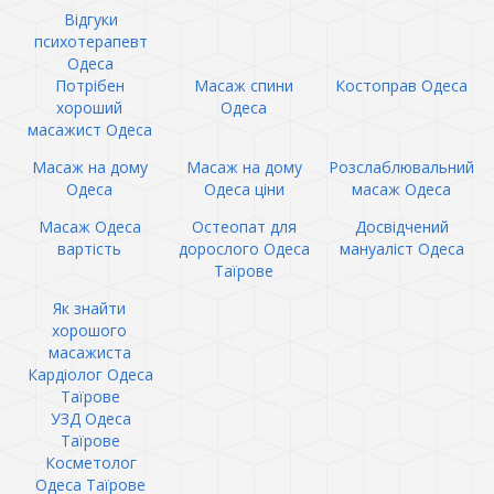
Відгуки
психотерапевт
Одеса
Потрібен
Масаж спини
Костоправ Одеса
хороший
Одеса
масажист Одеса
Масаж на дому
Масаж на дому
Розслаблювальний
Одеса
Одеса ціни
масаж Одеса
Масаж Одеса
Остеопат для
Досвідчений
вартість
дорослого Одеса
мануаліст Одеса
Таїрове
Як знайти
хорошого
масажиста
Кардіолог Одеса
Таїрове
УЗД Одеса
Таїрове
Косметолог
Одеса Таїрове