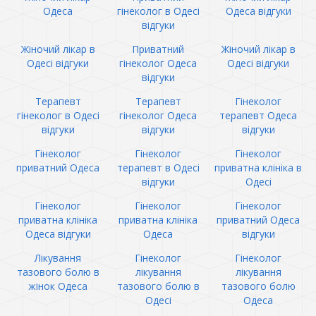
Одеса
гінеколог в Одесі
Одеса відгуки
відгуки
Жіночий лікар в
Приватний
Жіночий лікар в
Одесі відгуки
гінеколог Одеса
Одесі відгуки
відгуки
Терапевт
Терапевт
Гінеколог
гінеколог в Одесі
гінеколог Одеса
терапевт Одеса
відгуки
відгуки
відгуки
Гінеколог
Гінеколог
Гінеколог
приватний Одеса
терапевт в Одесі
приватна клініка в
відгуки
Одесі
Гінеколог
Гінеколог
Гінеколог
приватна клініка
приватна клініка
приватний Одеса
Одеса відгуки
Одеса
відгуки
Лікування
Гінеколог
Гінеколог
тазового болю в
лікування
лікування
жінок Одеса
тазового болю в
тазового болю
Одесі
Одеса