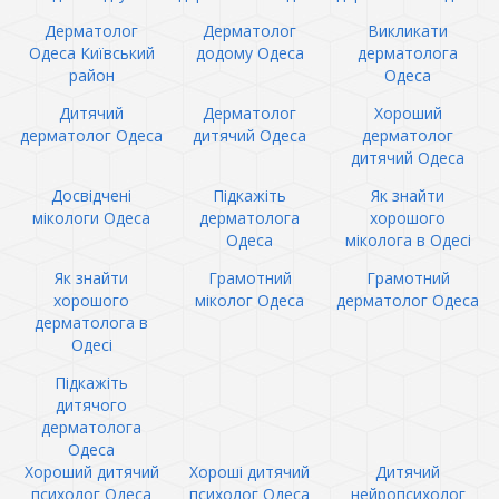
Дерматолог
Дерматолог
Викликати
Одеса Київський
додому Одеса
дерматолога
район
Одеса
Дитячий
Дерматолог
Хороший
дерматолог Одеса
дитячий Одеса
дерматолог
дитячий Одеса
Досвідчені
Підкажіть
Як знайти
мікологи Одеса
дерматолога
хорошого
Одеса
міколога в Одесі
Як знайти
Грамотний
Грамотний
хорошого
міколог Одеса
дерматолог Одеса
дерматолога в
Одесі
Підкажіть
дитячого
дерматолога
Одеса
Хороший дитячий
Хороші дитячий
Дитячий
психолог Одеса
психолог Одеса
нейропсихолог