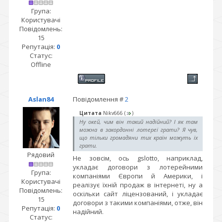
Група:
Користувачі
Повідомлень:
15
Репутація:
0
Статус:
Offline
Aslan84
Повідомлення #
2
Цитата
Nikv666
(
)
Ну окей, чим він такий надійний? І як там
можна в закордонні лотереї грати? Я чув,
що тільки громадяни тих країн можуть їх
грати.
Рядовий
Не зовсім, ось gslotto, наприклад,
укладає договори з лотерейними
Група:
компаніями Європи й Америки, і
Користувачі
реалізує їхній продаж в інтернеті, ну а
Повідомлень:
оскільки сайт ліцензований, і укладає
15
договори з такими компаніями, отже, він
Репутація:
0
надійний.
Статус: