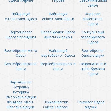
Одеса Таїрове
Таїрове
Одеса Київський
район
Найкращий
Найкращий
Хороший
епілептолог Одеса
епілептолог Одеси
епілептолог
Одеса
Вертебролог
Вертебролог Одеса
Консультація
Одеса Черемушки
Київський район
вертебролога
Одеса
Вертебролог місто
Найкращий
Вертебролог
Одеса
вертебролог Одеса
Одеса відгуки
Вертеброневролог
Вертеброневрологи
Невропатологи
Одеса
Одеса
вертебрологи
Одеса
Вертебролог
Патрашку
Катерина
Вікторівна відгуки
Фендюра Марія
Психоаналітик
Психолог Одеса
Олегівна відгуки
Одеса Таїрове
відгуки