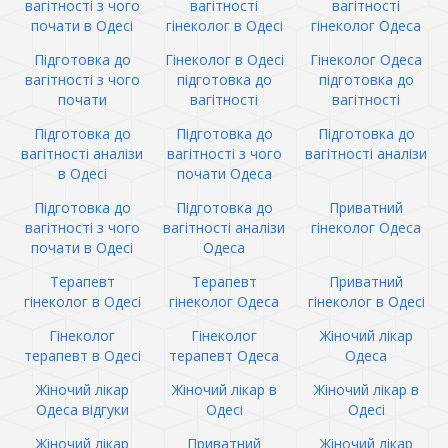
вагітності з чого
вагітності
вагітності
почати в Одесі
гінеколог в Одесі
гінеколог Одеса
Підготовка до
Гінеколог в Одесі
Гінеколог Одеса
вагітності з чого
підготовка до
підготовка до
почати
вагітності
вагітності
Підготовка до
Підготовка до
Підготовка до
вагітності аналізи
вагітності з чого
вагітності аналізи
в Одесі
почати Одеса
Підготовка до
Підготовка до
Приватний
вагітності з чого
вагітності аналізи
гінеколог Одеса
почати в Одесі
Одеса
Терапевт
Терапевт
Приватний
гінеколог в Одесі
гінеколог Одеса
гінеколог в Одесі
Гінеколог
Гінеколог
Жіночий лікар
терапевт в Одесі
терапевт Одеса
Одеса
Жіночий лікар
Жіночий лікар в
Жіночий лікар в
Одеса відгуки
Одесі
Одесі
Жіночий лікар
Приватний
Жіночий лікар