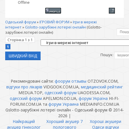
Offline
Одеський форум
»
ІГРОВИЙ ФОРУМ
»
Ігри в мережі
інтернет
»
Gslotto-зарубіжні лотереї онлайн
(Gslotto-
зарубіжні лотереї онлайн)
Сторінка
1
з
1
1
Пошук:
Рекомендовані сайти:
фоорум отзывы
OTZOVOK.COM,
відгуки про лікарів
VIDGOOK.COM.UA,
медицинский рейтинг
MEDUA.TOP,
одесский форум
UAODESSA.COM,
одесский форум
APELMON.OD.UA,
форум Україна
HI-FI-
FORUM.COM.UA та
форум Украина
MEDIAINFO.COM.UA
Gslotto-зарубіжні лотереї онлайн - Одеський форум © 2014-
2026
|
Найкращий
Хороший акушер 7
Хороші акушери
акушер гінеколог
пологового
Одеси відгуки