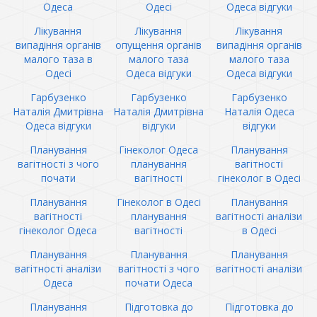
Одеса
Одесі
Одеса відгуки
Лікування
Лікування
Лікування
випадіння органів
опущення органів
випадіння органів
малого таза в
малого таза
малого таза
Одесі
Одеса відгуки
Одеса відгуки
Гарбузенко
Гарбузенко
Гарбузенко
Наталія Дмитрівна
Наталія Дмитрівна
Наталія Одеса
Одеса відгуки
відгуки
відгуки
Планування
Гінеколог Одеса
Планування
вагітності з чого
планування
вагітності
почати
вагітності
гінеколог в Одесі
Планування
Гінеколог в Одесі
Планування
вагітності
планування
вагітності аналізи
гінеколог Одеса
вагітності
в Одесі
Планування
Планування
Планування
вагітності аналізи
вагітності з чого
вагітності аналізи
Одеса
почати Одеса
Планування
Підготовка до
Підготовка до