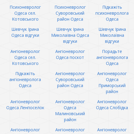
Психоневролог
Психоневролог
Підкажіть
Одеса сел.
Суворовський
психоневролога
Котовського
район Одеса
Одеса
Шевчук Ірина
Шевчук Ірина
Шевчук Ірина
Одеса відгуки
Миколаївна Одеса
Миколаївна
відгуки
відгуки
Ангіоневролог
Ангіоневролог
Порадьте
Одеса сел.
Одеса поскот
ангіоневролога
Котовського
Одеса
Підкажіть
Ангіоневролог
Ангіоневролог
ангіоневролога
Суворовський
Одеса
Одеса
район Одеса
Приморський
район
Ангіоневролог
Ангіоневролог
Ангіоневролог
Одеса Ленпоселок
Одеса
Одеса Слобідка
Малиновський
район
Ангіоневролог
Ангіоневролог
Ангіоневролог