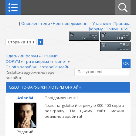
[
Оновлені теми
·
Нові повідомлення
·
Учасники
·
Правила
форуму
·
Пошук
·
RSS
]
Сторінка
1
з
1
1
Одеський форум
»
ІГРОВИЙ
ФОРУМ
»
Ігри в мережі інтернет
»
Gslotto-зарубіжні лотереї онлайн
(Gslotto-зарубіжні лотереї
онлайн)
GSLOTTO-ЗАРУБІЖНІ ЛОТЕРЕЇ ОНЛАЙН
Aslan84
Повідомлення #
1
Граю на gslotto й отримую 300-400 євро з
розіграшу. На цьому сайті можна
реально заробити!
Рядовий