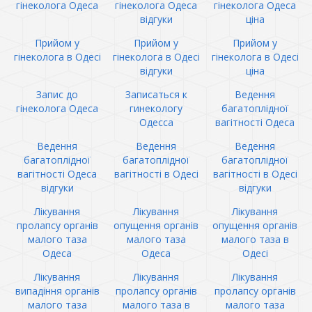
гінеколога Одеса
гінеколога Одеса
гінеколога Одеса
відгуки
ціна
Прийом у
Прийом у
Прийом у
гінеколога в Одесі
гінеколога в Одесі
гінеколога в Одесі
відгуки
ціна
Запис до
Записаться к
Ведення
гінеколога Одеса
гинекологу
багатоплідної
Одесса
вагітності Одеса
Ведення
Ведення
Ведення
багатоплідної
багатоплідної
багатоплідної
вагітності Одеса
вагітності в Одесі
вагітності в Одесі
відгуки
відгуки
Лікування
Лікування
Лікування
пролапсу органів
опущення органів
опущення органів
малого таза
малого таза
малого таза в
Одеса
Одеса
Одесі
Лікування
Лікування
Лікування
випадіння органів
пролапсу органів
пролапсу органів
малого таза
малого таза в
малого таза