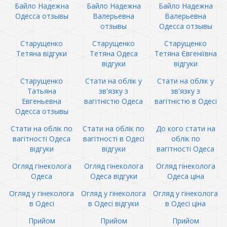
Байло Надежна
Байло Надежна
Байло Надежна
Одесса отзывы
Валерьевна
Валерьевна
отзывы
Одесса отзывы
Старущенко
Старущенко
Старущенко
Тетяна відгуки
Тетяна Одеса
Тетяна Євгеніївна
відгуки
відгуки
Старущенко
Стати на облік у
Стати на облік у
Татьяна
зв'язку з
зв'язку з
Евгеньевна
вагітністю Одеса
вагітністю в Одесі
Одесса отзывы
Стати на облік по
Стати на облік по
До кого стати на
вагітності Одеса
вагітності в Одесі
облік по
відгуки
відгуки
вагітності Одеса
Огляд гінеколога
Огляд гінеколога
Огляд гінеколога
Одеса
Одеса відгуки
Одеса ціна
Огляд у гінеколога
Огляд у гінеколога
Огляд у гінеколога
в Одесі
в Одесі відгуки
в Одесі ціна
Прийом
Прийом
Прийом