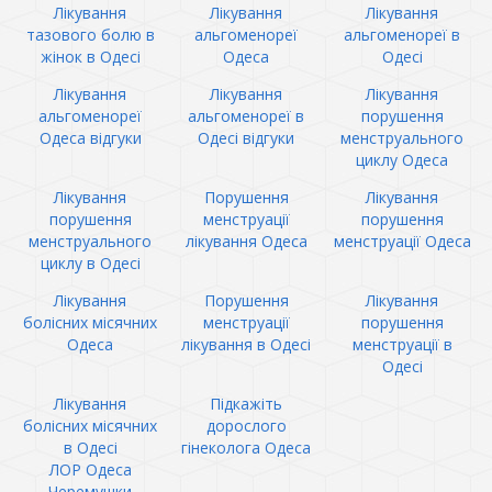
Лікування
Лікування
Лікування
тазового болю в
альгоменореї
альгоменореї в
жінок в Одесі
Одеса
Одесі
Лікування
Лікування
Лікування
альгоменореї
альгоменореї в
порушення
Одеса відгуки
Одесі відгуки
менструального
циклу Одеса
Лікування
Порушення
Лікування
порушення
менструації
порушення
менструального
лікування Одеса
менструації Одеса
циклу в Одесі
Лікування
Порушення
Лікування
болісних місячних
менструації
порушення
Одеса
лікування в Одесі
менструації в
Одесі
Лікування
Підкажіть
болісних місячних
дорослого
в Одесі
гінеколога Одеса
ЛОР Одеса
Черемушки