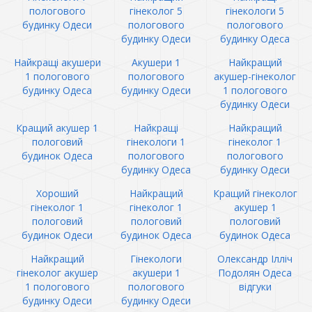
пологового
гінеколог 5
гінекологи 5
будинку Одеси
пологового
пологового
будинку Одеси
будинку Одеса
Найкращі акушери
Акушери 1
Найкращий
1 пологового
пологового
акушер-гінеколог
будинку Одеса
будинку Одеси
1 пологового
будинку Одеси
Кращий акушер 1
Найкращі
Найкращий
пологовий
гінекологи 1
гінеколог 1
будинок Одеса
пологового
пологового
будинку Одеса
будинку Одеси
Хороший
Найкращий
Кращий гінеколог
гінеколог 1
гінеколог 1
акушер 1
пологовий
пологовий
пологовий
будинок Одеси
будинок Одеса
будинок Одеса
Найкращий
Гінекологи
Олександр Ілліч
гінеколог акушер
акушери 1
Подолян Одеса
1 пологового
пологового
відгуки
будинку Одеси
будинку Одеси