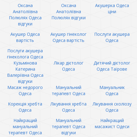
Оксана
Оксана
Акушерка Одеса
Анатоліївна
Анатоліївна
ціни
Полюлях Одеса
Полюлях відгуки
відгуки
Акушер Одеса
Акушер гінеколог
Послуги акушера
вартість
Одеса вартість
Одеса
Послуги акушера
гінеколога Одеса
Кузьмінова
Лікар дієтолог
Дитячий дієтолог
Катерина
Одеса
Одеса Таїрове
Валеріївна Одеса
відгуки
Масаж недорого
Мануальний
Мануальник
Одеса
терапевт Одеса
Одеса
Корекція хребта
Лікування хребта
Лікування сколіозу
Одеса
Одеса
Одеса
Найкращий
Мануальний
Найкращий
мануальний
терапевт Одеса
масажист Одеси
терапевт Одеса
відгуки