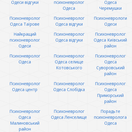
Одеси відгуки
психоневролог
Одеса
Одеса
Черемушки
Психоневролог
Психоневролог
Психоневрологи
Одеса Таїрове
Одеса відгуки
Одеси
Найкращий
Психоневролог
Психоневролог
психоневролог
Одеса відгуки
Одеса Київський
Одеси
район
Психоневролог
Психоневролог
Психоневролог
Одеса
Одеса селище
Одеса
Котовського
Суворовський
район
Психоневролог
Психоневролог
Психоневролог
Одеса центр
Одеса Слобідка
Одеса
Приморський
район
Психоневролог
Психоневролог
Порадьте
Одеса
Одеса Ленселище
психоневролога
Малиновський
Одеса
район