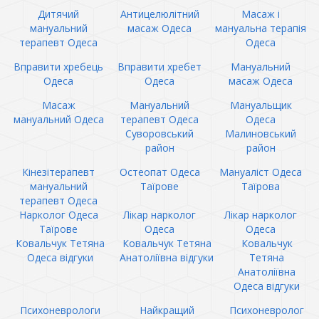
Дитячий
Антицелюлітний
Масаж і
мануальний
масаж Одеса
мануальна терапія
терапевт Одеса
Одеса
Вправити хребець
Вправити хребет
Мануальний
Одеса
Одеса
масаж Одеса
Масаж
Мануальний
Мануальщик
мануальний Одеса
терапевт Одеса
Одеса
Суворовський
Малиновський
район
район
Кінезітерапевт
Остеопат Одеса
Мануаліст Одеса
мануальний
Таїрове
Таїрова
терапевт Одеса
Нарколог Одеса
Лікар нарколог
Лікар нарколог
Таїрове
Одеса
Одеса
Ковальчук Тетяна
Ковальчук Тетяна
Ковальчук
Одеса відгуки
Анатоліївна відгуки
Тетяна
Анатоліївна
Одеса відгуки
Психоневрологи
Найкращий
Психоневролог