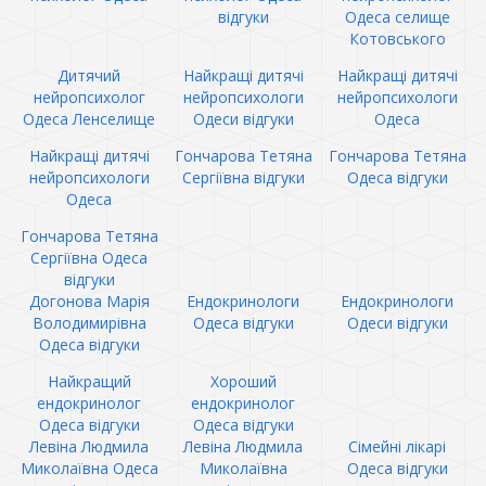
відгуки
Одеса селище
Котовського
Дитячий
Найкращі дитячі
Найкращі дитячі
нейропсихолог
нейропсихологи
нейропсихологи
Одеса Ленселище
Одеси відгуки
Одеса
Найкращі дитячі
Гончарова Тетяна
Гончарова Тетяна
нейропсихологи
Сергіївна відгуки
Одеса відгуки
Одеса
Гончарова Тетяна
Сергіївна Одеса
відгуки
Догонова Марія
Ендокринологи
Ендокринологи
Володимирівна
Одеса відгуки
Одеси відгуки
Одеса відгуки
Найкращий
Хороший
ендокринолог
ендокринолог
Одеса відгуки
Одеса відгуки
Левіна Людмила
Левіна Людмила
Сімейні лікарі
Миколаївна Одеса
Миколаївна
Одеса відгуки