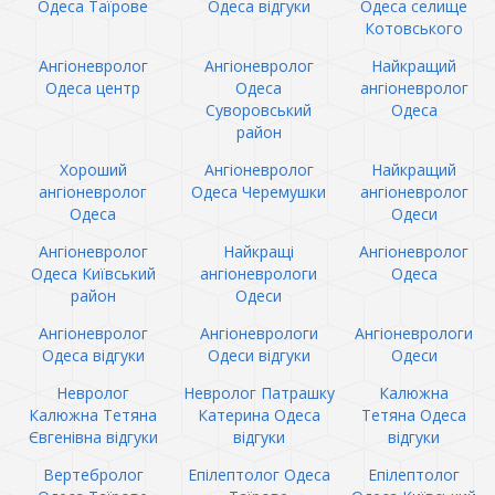
Одеса Таїрове
Одеса відгуки
Одеса селище
Котовського
Ангіоневролог
Ангіоневролог
Найкращий
Одеса центр
Одеса
ангіоневролог
Суворовський
Одеса
район
Хороший
Ангіоневролог
Найкращий
ангіоневролог
Одеса Черемушки
ангіоневролог
Одеса
Одеси
Ангіоневролог
Найкращі
Ангіоневролог
Одеса Київський
ангіоневрологи
Одеса
район
Одеси
Ангіоневролог
Ангіоневрологи
Ангіоневрологи
Одеса відгуки
Одеси відгуки
Одеси
Невролог
Невролог Патрашку
Калюжна
Калюжна Тетяна
Катерина Одеса
Тетяна Одеса
Євгенівна відгуки
відгуки
відгуки
Вертебролог
Епілептолог Одеса
Епілептолог