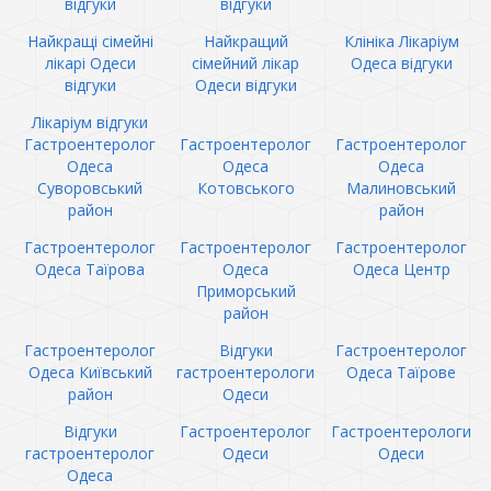
відгуки
відгуки
Найкращі сімейні
Найкращий
Клініка Лікаріум
лікарі Одеси
сімейний лікар
Одеса відгуки
відгуки
Одеси відгуки
Лікаріум відгуки
Гастроентеролог
Гастроентеролог
Гастроентеролог
Одеса
Одеса
Одеса
Суворовський
Котовського
Малиновський
район
район
Гастроентеролог
Гастроентеролог
Гастроентеролог
Одеса Таїрова
Одеса
Одеса Центр
Приморський
район
Гастроентеролог
Відгуки
Гастроентеролог
Одеса Київський
гастроентерологи
Одеса Таїрове
район
Одеси
Відгуки
Гастроентеролог
Гастроентерологи
гастроентеролог
Одеси
Одеси
Одеса