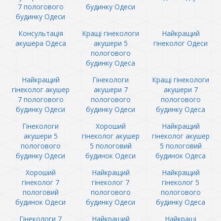
7 пологового
будинку Одеси
будинку Одеси
Консультація
Кращі гінекологи
Найкращий
акушера Одеса
акушери 5
гінеколог Одеси
пологового
будинку Одеса
Найкращий
Гінекологи
Кращі гінекологи
гінеколог акушер
акушери 7
акушери 7
7 пологового
пологового
пологового
будинку Одеси
будинку Одеси
будинку Одеса
Гінекологи
Хороший
Найкращий
акушери 5
гінеколог акушер
гінеколог акушер
пологового
5 пологовий
5 пологовий
будинку Одеси
будинок Одеси
будинок Одеса
Хороший
Найкращий
Найкращий
гінеколог 7
гінеколог 7
гінеколог 5
пологовий
пологового
пологового
будинок Одеси
будинку Одеси
будинку Одеса
Гінекологи 7
Найкращий
Найкращі