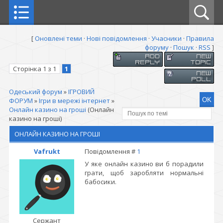
[
Оновлені теми
·
Нові повідомлення
·
Учасники
·
Правила
форуму
·
Пошук
·
RSS
]
Сторінка
1
з
1
1
Одеський форум
»
ІГРОВИЙ
ФОРУМ
»
Ігри в мережі інтернет
»
Онлайн казино на гроші
(Онлайн
казино на гроші)
ОНЛАЙН КАЗИНО НА ГРОШІ
Vafrukt
Повідомлення #
1
У яке онлайн казино ви б порадили
грати, щоб заробляти нормальні
бабосики.
Сержант