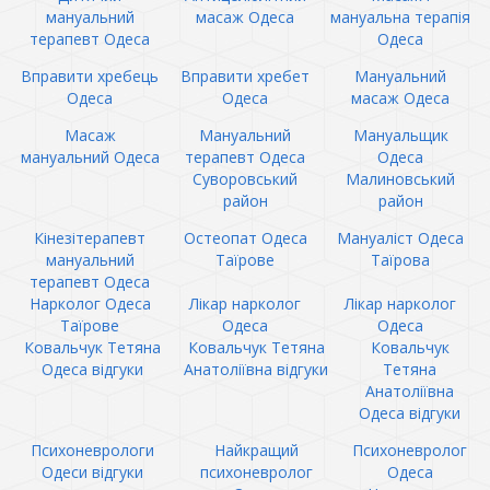
мануальний
масаж Одеса
мануальна терапія
терапевт Одеса
Одеса
Вправити хребець
Вправити хребет
Мануальний
Одеса
Одеса
масаж Одеса
Масаж
Мануальний
Мануальщик
мануальний Одеса
терапевт Одеса
Одеса
Суворовський
Малиновський
район
район
Кінезітерапевт
Остеопат Одеса
Мануаліст Одеса
мануальний
Таїрове
Таїрова
терапевт Одеса
Нарколог Одеса
Лікар нарколог
Лікар нарколог
Таїрове
Одеса
Одеса
Ковальчук Тетяна
Ковальчук Тетяна
Ковальчук
Одеса відгуки
Анатоліївна відгуки
Тетяна
Анатоліївна
Одеса відгуки
Психоневрологи
Найкращий
Психоневролог
Одеси відгуки
психоневролог
Одеса