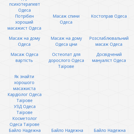
психотерапевт
Одеса
Потрібен
Масаж спини
Костоправ Одеса
хороший
Одеса
масажист Одеса
Масаж на дому
Масаж на дому
Розслаблювальний
Одеса
Одеса ціни
масаж Одеса
Масаж Одеса
Остеопат для
Досвідчений
вартість
дорослого Одеса
мануаліст Одеса
Таїрове
Як знайти
хорошого
масажиста
Кардіолог Одеса
Таїрове
УЗД Одеса
Таїрове
Косметолог
Одеса Таїрове
Байло Надежна
Байло Надежна
Байло Надежна