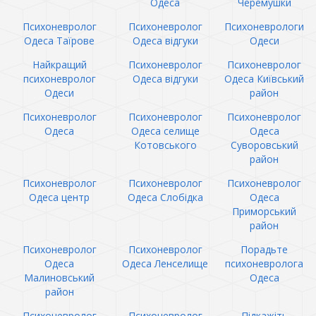
Одеса
Черемушки
Психоневролог
Психоневролог
Психоневрологи
Одеса Таїрове
Одеса відгуки
Одеси
Найкращий
Психоневролог
Психоневролог
психоневролог
Одеса відгуки
Одеса Київський
Одеси
район
Психоневролог
Психоневролог
Психоневролог
Одеса
Одеса селище
Одеса
Котовського
Суворовський
район
Психоневролог
Психоневролог
Психоневролог
Одеса центр
Одеса Слобідка
Одеса
Приморський
район
Психоневролог
Психоневролог
Порадьте
Одеса
Одеса Ленселище
психоневролога
Малиновський
Одеса
район
Психоневролог
Психоневролог
Підкажіть