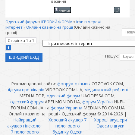
везіння
Одеський форум
»
ІГРОВИЙ ФОРУМ
»
Ігри в мережі
інтернет
»
Онлайн казино на гроші
(Онлайн казино на
гроші)
Сторінка
1
з
1
1
Пошук:
Рекомендовані сайти:
фоорум отзывы
OTZOVOK.COM,
відгуки про лікарів
VIDGOOK.COM.UA,
медицинский рейтинг
MEDUA.TOP,
одесский форум
UAODESSA.COM,
одесский форум
APELMON.OD.UA,
форум Україна
HI-FI-
FORUM.COM.UA та
форум Украина
MEDIAINFO.COM.UA
Онлайн казино на гроші - Одеський форум © 2014-2026
|
Найкращий
Хороший акушер 7
Хороші акушери
акушер гінеколог
пологового
Одеси відгуки
7 пологового
будинку Одеси