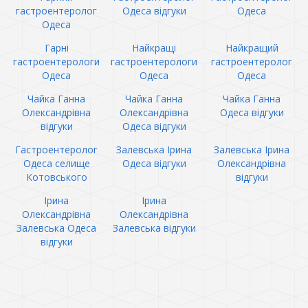
гастроентеролог
Одеса відгуки
Одеса
Одеса
Гарні
Найкращі
Найкращий
гастроентерологи
гастроентерологи
гастроентеролог
Одеса
Одеса
Одеса
Чайка Ганна
Чайка Ганна
Чайка Ганна
Олександрівна
Олександрівна
Одеса відгуки
відгуки
Одеса відгуки
Гастроентеролог
Залевська Ірина
Залевська Ірина
Одеса селище
Одеса відгуки
Олександрівна
Котовського
відгуки
Ірина
Ірина
Олександрівна
Олександрівна
Залевська Одеса
Залевська відгуки
відгуки