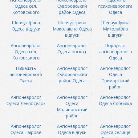
Одеса сел.
Суворовський
психоневролога
Котовського
район Одеса
Одеса
Шевчук Ірина
Шевчук Ірина
Шевчук Ірина
Одеса відгуки
Миколаївна Одеса
Миколаївна
відгуки
відгуки
Ангіоневролог
Ангіоневролог
Порадьте
Одеса сел.
Одеса поскот
ангіоневролога
Котовського
Одеса
Підкажіть
Ангіоневролог
Ангіоневролог
ангіоневролога
Суворовський
Одеса
Одеса
район Одеса
Приморський
район
Ангіоневролог
Ангіоневролог
Ангіоневролог
Одеса Ленпоселок
Одеса
Одеса Слобідка
Малиновський
район
Ангіоневролог
Ангіоневролог
Ангіоневролог
Одеса Таїрове
Одеса відгуки
Одеса селище