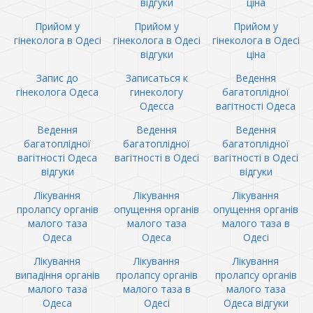
відгуки
ціна
Прийом у
Прийом у
Прийом у
гінеколога в Одесі
гінеколога в Одесі
гінеколога в Одесі
відгуки
ціна
Запис до
Записаться к
Ведення
гінеколога Одеса
гинекологу
багатоплідної
Одесса
вагітності Одеса
Ведення
Ведення
Ведення
багатоплідної
багатоплідної
багатоплідної
вагітності Одеса
вагітності в Одесі
вагітності в Одесі
відгуки
відгуки
Лікування
Лікування
Лікування
пролапсу органів
опущення органів
опущення органів
малого таза
малого таза
малого таза в
Одеса
Одеса
Одесі
Лікування
Лікування
Лікування
випадіння органів
пролапсу органів
пролапсу органів
малого таза
малого таза в
малого таза
Одеса
Одесі
Одеса відгуки