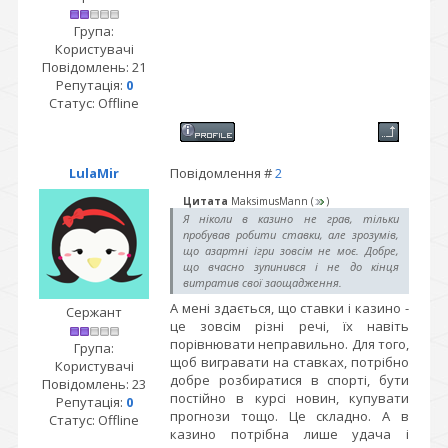
Група:
Користувачі
Повідомлень:
21
Репутація:
0
Статус:
Offline
LulaMir
Повідомлення #
2
Цитата
MaksimusMann
(
)
Я ніколи в казино не грав, тільки
пробував робити ставки, але зрозумів,
що азартні ігри зовсім не моє. Добре,
що вчасно зупинився і не до кінця
витратив свої заощадження.
А мені здається, що ставки і казино -
Сержант
це зовсім різні речі, їх навіть
порівнювати неправильно. Для того,
Група:
щоб вигравати на ставках, потрібно
Користувачі
добре розбиратися в спорті, бути
Повідомлень:
23
постійно в курсі новин, купувати
Репутація:
0
прогнози тощо. Це складно. А в
Статус:
Offline
казино потрібна лише удача і