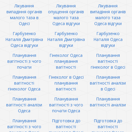
Лікування
Лікування
Лікування
випадіння органів
опущення органів
випадіння органів
малого таза в
малого таза
малого таза
Одесі
Одеса відгуки
Одеса відгуки
Гарбузенко
Гарбузенко
Гарбузенко
Наталія Дмитрівна
Наталія Дмитрівна
Наталія Одеса
Одеса відгуки
відгуки
відгуки
Планування
Гінеколог Одеса
Планування
вагітності з чого
планування
вагітності
почати
вагітності
гінеколог в Одесі
Планування
Гінеколог в Одесі
Планування
вагітності
планування
вагітності аналізи
гінеколог Одеса
вагітності
в Одесі
Планування
Планування
Планування
вагітності аналізи
вагітності з чого
вагітності аналізи
Одеса
почати Одеса
Планування
Підготовка до
Підготовка до
вагітності з чого
вагітності
вагітності