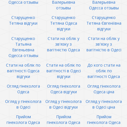
Одесса отзывы
Валерьевна
Валерьевна
отзывы
Одесса отзывы
Старущенко
Старущенко
Старущенко
Тетяна відгуки
Тетяна Одеса
Тетяна Євгеніївна
відгуки
відгуки
Старущенко
Стати на облік у
Стати на облік у
Татьяна
зв'язку з
зв'язку з
Евгеньевна
вагітністю Одеса
вагітністю в Одесі
Одесса отзывы
Стати на облік по
Стати на облік по
До кого стати на
вагітності Одеса
вагітності в Одесі
облік по
відгуки
відгуки
вагітності Одеса
Огляд гінеколога
Огляд гінеколога
Огляд гінеколога
Одеса
Одеса відгуки
Одеса ціна
Огляд у гінеколога
Огляд у гінеколога
Огляд у гінеколога
в Одесі
в Одесі відгуки
в Одесі ціна
Прийом
Прийом
Прийом
гінеколога Одеса
гінеколога Одеса
гінеколога Одеса