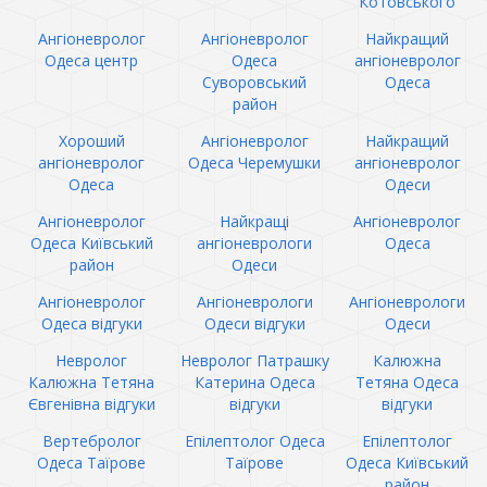
Котовського
Ангіоневролог
Ангіоневролог
Найкращий
Одеса центр
Одеса
ангіоневролог
Суворовський
Одеса
район
Хороший
Ангіоневролог
Найкращий
ангіоневролог
Одеса Черемушки
ангіоневролог
Одеса
Одеси
Ангіоневролог
Найкращі
Ангіоневролог
Одеса Київський
ангіоневрологи
Одеса
район
Одеси
Ангіоневролог
Ангіоневрологи
Ангіоневрологи
Одеса відгуки
Одеси відгуки
Одеси
Невролог
Невролог Патрашку
Калюжна
Калюжна Тетяна
Катерина Одеса
Тетяна Одеса
Євгенівна відгуки
відгуки
відгуки
Вертебролог
Епілептолог Одеса
Епілептолог
Одеса Таїрове
Таїрове
Одеса Київський
район