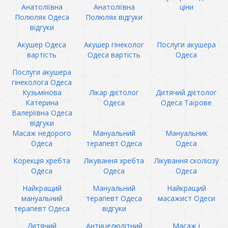
Анатоліївна
Анатоліївна
ціни
Полюлях Одеса
Полюлях відгуки
відгуки
Акушер Одеса
Акушер гінеколог
Послуги акушера
вартість
Одеса вартість
Одеса
Послуги акушера
гінеколога Одеса
Кузьмінова
Лікар дієтолог
Дитячий дієтолог
Катерина
Одеса
Одеса Таїрове
Валеріївна Одеса
відгуки
Масаж недорого
Мануальний
Мануальник
Одеса
терапевт Одеса
Одеса
Корекція хребта
Лікування хребта
Лікування сколіозу
Одеса
Одеса
Одеса
Найкращий
Мануальний
Найкращий
мануальний
терапевт Одеса
масажист Одеси
терапевт Одеса
відгуки
Дитячий
Антицелюлітний
Масаж і