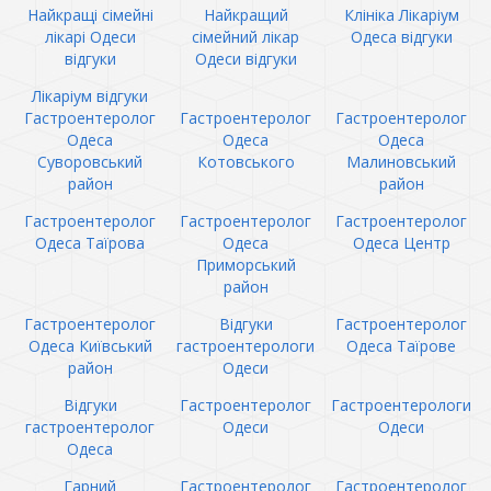
Найкращі сімейні
Найкращий
Клініка Лікаріум
лікарі Одеси
сімейний лікар
Одеса відгуки
відгуки
Одеси відгуки
Лікаріум відгуки
Гастроентеролог
Гастроентеролог
Гастроентеролог
Одеса
Одеса
Одеса
Суворовський
Котовського
Малиновський
район
район
Гастроентеролог
Гастроентеролог
Гастроентеролог
Одеса Таїрова
Одеса
Одеса Центр
Приморський
район
Гастроентеролог
Відгуки
Гастроентеролог
Одеса Київський
гастроентерологи
Одеса Таїрове
район
Одеси
Відгуки
Гастроентеролог
Гастроентерологи
гастроентеролог
Одеси
Одеси
Одеса
Гарний
Гастроентеролог
Гастроентеролог