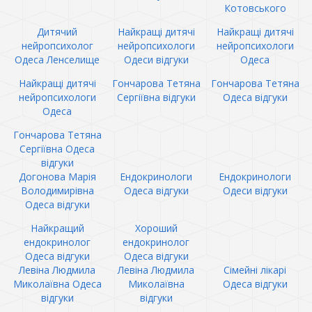
Котовського
Дитячий
Найкращі дитячі
Найкращі дитячі
нейропсихолог
нейропсихологи
нейропсихологи
Одеса Ленселище
Одеси відгуки
Одеса
Найкращі дитячі
Гончарова Тетяна
Гончарова Тетяна
нейропсихологи
Сергіївна відгуки
Одеса відгуки
Одеса
Гончарова Тетяна
Сергіївна Одеса
відгуки
Догонова Марія
Ендокринологи
Ендокринологи
Володимирівна
Одеса відгуки
Одеси відгуки
Одеса відгуки
Найкращий
Хороший
ендокринолог
ендокринолог
Одеса відгуки
Одеса відгуки
Левіна Людмила
Левіна Людмила
Сімейні лікарі
Миколаївна Одеса
Миколаївна
Одеса відгуки
відгуки
відгуки