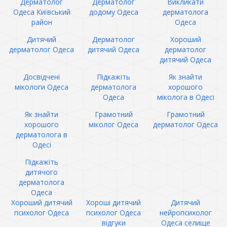
Дерматолог
Дерматолог
Викликати
Одеса Київський
додому Одеса
дерматолога
район
Одеса
Дитячий
Дерматолог
Хороший
дерматолог Одеса
дитячий Одеса
дерматолог
дитячий Одеса
Досвідчені
Підкажіть
Як знайти
мікологи Одеса
дерматолога
хорошого
Одеса
міколога в Одесі
Як знайти
Грамотний
Грамотний
хорошого
міколог Одеса
дерматолог Одеса
дерматолога в
Одесі
Підкажіть
дитячого
дерматолога
Одеса
Хороший дитячий
Хороші дитячий
Дитячий
психолог Одеса
психолог Одеса
нейропсихолог
відгуки
Одеса селище