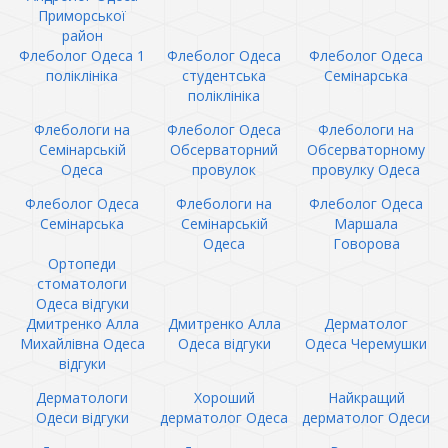
Приморської
район
Флеболог Одеса 1
Флеболог Одеса
Флеболог Одеса
поліклініка
студентська
Семінарська
поліклініка
Флебологи на
Флеболог Одеса
Флебологи на
Семінарській
Обсерваторний
Обсерваторному
Одеса
провулок
провулку Одеса
Флеболог Одеса
Флебологи на
Флеболог Одеса
Семінарська
Семінарській
Маршала
Одеса
Говорова
Ортопеди
стоматологи
Одеса відгуки
Дмитренко Алла
Дмитренко Алла
Дерматолог
Михайлівна Одеса
Одеса відгуки
Одеса Черемушки
відгуки
Дерматологи
Хороший
Найкращий
Одеси відгуки
дерматолог Одеса
дерматолог Одеси