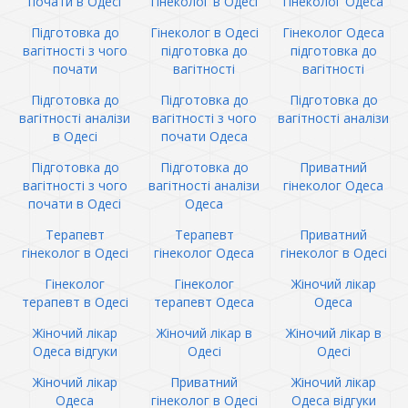
почати в Одесі
гінеколог в Одесі
гінеколог Одеса
Підготовка до
Гінеколог в Одесі
Гінеколог Одеса
вагітності з чого
підготовка до
підготовка до
почати
вагітності
вагітності
Підготовка до
Підготовка до
Підготовка до
вагітності аналізи
вагітності з чого
вагітності аналізи
в Одесі
почати Одеса
Підготовка до
Підготовка до
Приватний
вагітності з чого
вагітності аналізи
гінеколог Одеса
почати в Одесі
Одеса
Терапевт
Терапевт
Приватний
гінеколог в Одесі
гінеколог Одеса
гінеколог в Одесі
Гінеколог
Гінеколог
Жіночий лікар
терапевт в Одесі
терапевт Одеса
Одеса
Жіночий лікар
Жіночий лікар в
Жіночий лікар в
Одеса відгуки
Одесі
Одесі
Жіночий лікар
Приватний
Жіночий лікар
Одеса
гінеколог в Одесі
Одеса відгуки