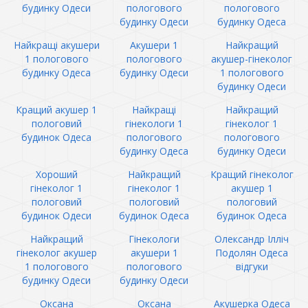
будинку Одеси
пологового
пологового
будинку Одеси
будинку Одеса
Найкращі акушери
Акушери 1
Найкращий
1 пологового
пологового
акушер-гінеколог
будинку Одеса
будинку Одеси
1 пологового
будинку Одеси
Кращий акушер 1
Найкращі
Найкращий
пологовий
гінекологи 1
гінеколог 1
будинок Одеса
пологового
пологового
будинку Одеса
будинку Одеси
Хороший
Найкращий
Кращий гінеколог
гінеколог 1
гінеколог 1
акушер 1
пологовий
пологовий
пологовий
будинок Одеси
будинок Одеса
будинок Одеса
Найкращий
Гінекологи
Олександр Ілліч
гінеколог акушер
акушери 1
Подолян Одеса
1 пологового
пологового
відгуки
будинку Одеси
будинку Одеси
Оксана
Оксана
Акушерка Одеса