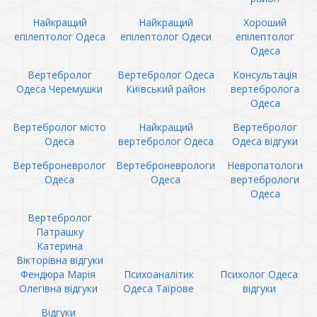
Найкращий
Найкращий
Хороший
епілептолог Одеса
епілептолог Одеси
епілептолог
Одеса
Вертебролог
Вертебролог Одеса
Консультація
Одеса Черемушки
Київський район
вертебролога
Одеса
Вертебролог місто
Найкращий
Вертебролог
Одеса
вертебролог Одеса
Одеса відгуки
Вертеброневролог
Вертеброневрологи
Невропатологи
Одеса
Одеса
вертебрологи
Одеса
Вертебролог
Патрашку
Катерина
Вікторівна відгуки
Фендюра Марія
Психоаналітик
Психолог Одеса
Олегівна відгуки
Одеса Таїрове
відгуки
Відгуки