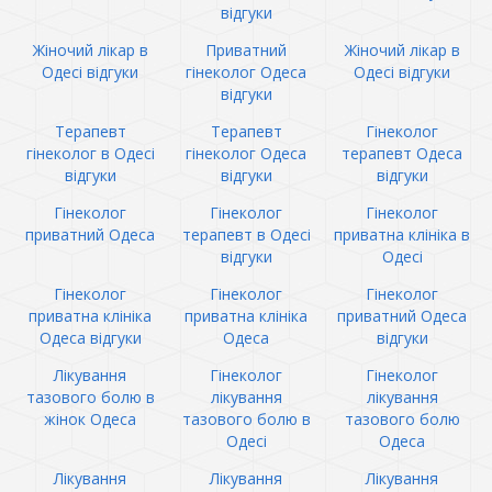
відгуки
Жіночий лікар в
Приватний
Жіночий лікар в
Одесі відгуки
гінеколог Одеса
Одесі відгуки
відгуки
Терапевт
Терапевт
Гінеколог
гінеколог в Одесі
гінеколог Одеса
терапевт Одеса
відгуки
відгуки
відгуки
Гінеколог
Гінеколог
Гінеколог
приватний Одеса
терапевт в Одесі
приватна клініка в
відгуки
Одесі
Гінеколог
Гінеколог
Гінеколог
приватна клініка
приватна клініка
приватний Одеса
Одеса відгуки
Одеса
відгуки
Лікування
Гінеколог
Гінеколог
тазового болю в
лікування
лікування
жінок Одеса
тазового болю в
тазового болю
Одесі
Одеса
Лікування
Лікування
Лікування