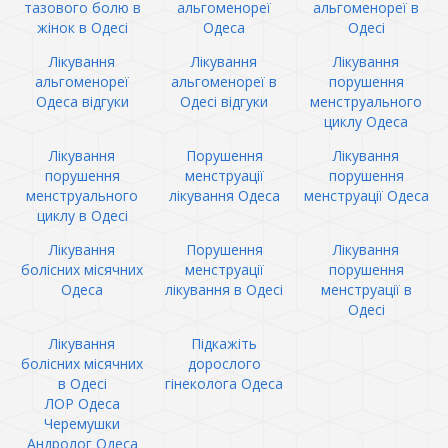
тазового болю в
альгоменореї
альгоменореї в
жінок в Одесі
Одеса
Одесі
Лікування
Лікування
Лікування
альгоменореї
альгоменореї в
порушення
Одеса відгуки
Одесі відгуки
менструального
циклу Одеса
Лікування
Порушення
Лікування
порушення
менструації
порушення
менструального
лікування Одеса
менструації Одеса
циклу в Одесі
Лікування
Порушення
Лікування
болісних місячних
менструації
порушення
Одеса
лікування в Одесі
менструації в
Одесі
Лікування
Підкажіть
болісних місячних
дорослого
в Одесі
гінеколога Одеса
ЛОР Одеса
Черемушки
Андролог Одеса