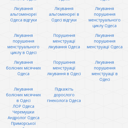
Лікування
Лікування
Лікування
альгоменореї
альгоменореї в
порушення
Одеса відгуки
Одесі відгуки
менструального
циклу Одеса
Лікування
Порушення
Лікування
порушення
менструації
порушення
менструального
лікування Одеса
менструації Одеса
циклу в Одесі
Лікування
Порушення
Лікування
болісних місячних
менструації
порушення
Одеса
лікування в Одесі
менструації в
Одесі
Лікування
Підкажіть
болісних місячних
дорослого
в Одесі
гінеколога Одеса
ЛОР Одеса
Черемушки
Андролог Одеса
Приморської