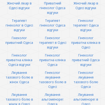
Жіночий лікар в
Приватний
Жіночий лікар в
Одесі відгуки
гінеколог Одеса
Одесі відгуки
відгуки
Терапевт
Терапевт
Гінеколог
гінеколог в Одесі
гінеколог Одеса
терапевт Одеса
відгуки
відгуки
відгуки
Гінеколог
Гінеколог
Гінеколог
приватний Одеса
терапевт в Одесі
приватна клініка в
відгуки
Одесі
Гінеколог
Гінеколог
Гінеколог
приватна клініка
приватна клініка
приватний Одеса
Одеса відгуки
Одеса
відгуки
Лікування
Гінеколог
Гінеколог
тазового болю в
лікування
лікування
жінок Одеса
тазового болю в
тазового болю
Одесі
Одеса
Лікування
Лікування
Лікування
тазового болю в
альгоменореї
альгоменореї в
жінок в Одесі
Одеса
Одесі