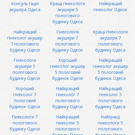
Консультація
Кращі гінекологи
Найкращий
акушера Одеса
акушери 5
гінеколог Одеси
пологового
будинку Одеса
Найкращий
Гінекологи
Кращі гінекологи
гінеколог акушер
акушери 7
акушери 7
7 пологового
пологового
пологового
будинку Одеси
будинку Одеси
будинку Одеса
Гінекологи
Хороший
Найкращий
акушери 5
гінеколог акушер
гінеколог акушер
пологового
5 пологовий
5 пологовий
будинку Одеси
будинок Одеси
будинок Одеса
Хороший
Найкращий
Найкращий
гінеколог 7
гінеколог 7
гінеколог 5
пологовий
пологового
пологового
будинок Одеси
будинку Одеси
будинку Одеса
Гінекологи 7
Найкращий
Найкращі
пологового
гінеколог 5
гінекологи 5
будинку Одеси
пологового
пологового
будинку Одеси
будинку Одеса