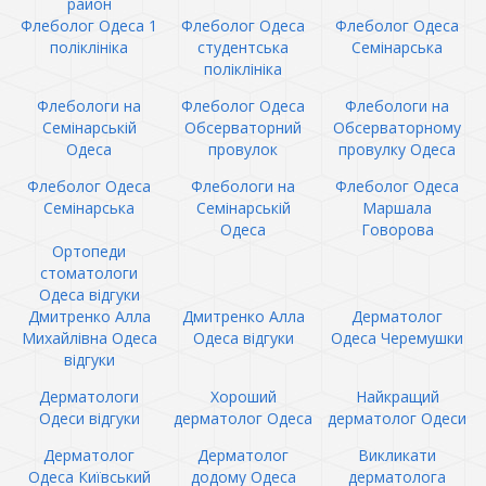
район
Флеболог Одеса 1
Флеболог Одеса
Флеболог Одеса
поліклініка
студентська
Семінарська
поліклініка
Флебологи на
Флеболог Одеса
Флебологи на
Семінарській
Обсерваторний
Обсерваторному
Одеса
провулок
провулку Одеса
Флеболог Одеса
Флебологи на
Флеболог Одеса
Семінарська
Семінарській
Маршала
Одеса
Говорова
Ортопеди
стоматологи
Одеса відгуки
Дмитренко Алла
Дмитренко Алла
Дерматолог
Михайлівна Одеса
Одеса відгуки
Одеса Черемушки
відгуки
Дерматологи
Хороший
Найкращий
Одеси відгуки
дерматолог Одеса
дерматолог Одеси
Дерматолог
Дерматолог
Викликати
Одеса Київський
додому Одеса
дерматолога