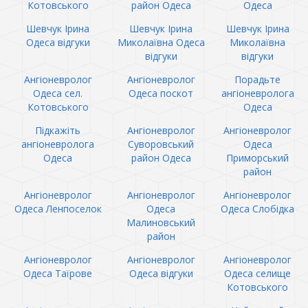
Котовського
район Одеса
Одеса
Шевчук Ірина
Шевчук Ірина
Шевчук Ірина
Одеса відгуки
Миколаївна Одеса
Миколаївна
відгуки
відгуки
Ангіоневролог
Ангіоневролог
Порадьте
Одеса сел.
Одеса поскот
ангіоневролога
Котовського
Одеса
Підкажіть
Ангіоневролог
Ангіоневролог
ангіоневролога
Суворовський
Одеса
Одеса
район Одеса
Приморський
район
Ангіоневролог
Ангіоневролог
Ангіоневролог
Одеса Ленпоселок
Одеса
Одеса Слобідка
Малиновський
район
Ангіоневролог
Ангіоневролог
Ангіоневролог
Одеса Таїрове
Одеса відгуки
Одеса селище
Котовського