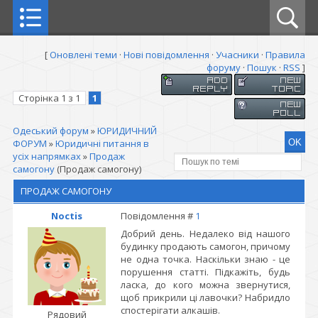
[
Оновлені теми
·
Нові повідомлення
·
Учасники
·
Правила
форуму
·
Пошук
·
RSS
]
Сторінка
1
з
1
1
Одеський форум
»
ЮРИДИЧНИЙ
ФОРУМ
»
Юридичні питання в
усіх напрямках
»
Продаж
самогону
(Продаж самогону)
ПРОДАЖ САМОГОНУ
Noctis
Повідомлення #
1
Добрий день. Недалеко від нашого
будинку продають самогон, причому
не одна точка. Наскільки знаю - це
порушення статті. Підкажіть, будь
ласка, до кого можна звернутися,
щоб прикрили ці лавочки? Набридло
спостерігати алкашів.
Рядовий