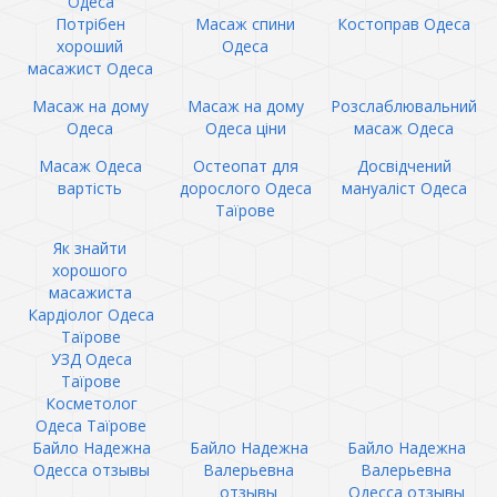
Одеса
Потрібен
Масаж спини
Костоправ Одеса
хороший
Одеса
масажист Одеса
Масаж на дому
Масаж на дому
Розслаблювальний
Одеса
Одеса ціни
масаж Одеса
Масаж Одеса
Остеопат для
Досвідчений
вартість
дорослого Одеса
мануаліст Одеса
Таїрове
Як знайти
хорошого
масажиста
Кардіолог Одеса
Таїрове
УЗД Одеса
Таїрове
Косметолог
Одеса Таїрове
Байло Надежна
Байло Надежна
Байло Надежна
Одесса отзывы
Валерьевна
Валерьевна
отзывы
Одесса отзывы