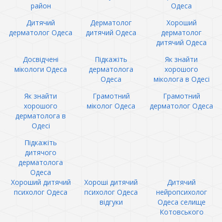
район
Одеса
Дитячий
Дерматолог
Хороший
дерматолог Одеса
дитячий Одеса
дерматолог
дитячий Одеса
Досвідчені
Підкажіть
Як знайти
мікологи Одеса
дерматолога
хорошого
Одеса
міколога в Одесі
Як знайти
Грамотний
Грамотний
хорошого
міколог Одеса
дерматолог Одеса
дерматолога в
Одесі
Підкажіть
дитячого
дерматолога
Одеса
Хороший дитячий
Хороші дитячий
Дитячий
психолог Одеса
психолог Одеса
нейропсихолог
відгуки
Одеса селище
Котовського