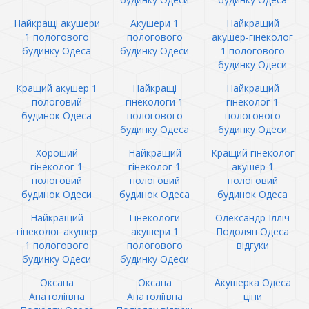
Найкращі акушери
Акушери 1
Найкращий
1 пологового
пологового
акушер-гінеколог
будинку Одеса
будинку Одеси
1 пологового
будинку Одеси
Кращий акушер 1
Найкращі
Найкращий
пологовий
гінекологи 1
гінеколог 1
будинок Одеса
пологового
пологового
будинку Одеса
будинку Одеси
Хороший
Найкращий
Кращий гінеколог
гінеколог 1
гінеколог 1
акушер 1
пологовий
пологовий
пологовий
будинок Одеси
будинок Одеса
будинок Одеса
Найкращий
Гінекологи
Олександр Ілліч
гінеколог акушер
акушери 1
Подолян Одеса
1 пологового
пологового
відгуки
будинку Одеси
будинку Одеси
Оксана
Оксана
Акушерка Одеса
Анатоліївна
Анатоліївна
ціни