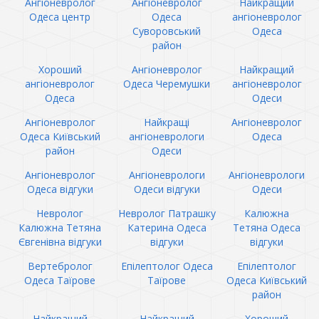
Ангіоневролог
Ангіоневролог
Найкращий
Одеса центр
Одеса
ангіоневролог
Суворовський
Одеса
район
Хороший
Ангіоневролог
Найкращий
ангіоневролог
Одеса Черемушки
ангіоневролог
Одеса
Одеси
Ангіоневролог
Найкращі
Ангіоневролог
Одеса Київський
ангіоневрологи
Одеса
район
Одеси
Ангіоневролог
Ангіоневрологи
Ангіоневрологи
Одеса відгуки
Одеси відгуки
Одеси
Невролог
Невролог Патрашку
Калюжна
Калюжна Тетяна
Катерина Одеса
Тетяна Одеса
Євгенівна відгуки
відгуки
відгуки
Вертебролог
Епілептолог Одеса
Епілептолог
Одеса Таїрове
Таїрове
Одеса Київський
район
Найкращий
Найкращий
Хороший