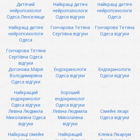
Дитячий
Найкращі дитячі
Найкращі дитячі
нейропсихолог
нейропсихологи
нейропсихологи
Одеса Ленселище
Одеси відгуки
Одеса
Найкращі дитячі
Гончарова Тетяна
Гончарова Тетяна
нейропсихологи
Сергіївна відгуки
Одеса відгуки
Одеса
Гончарова Тетяна
Сергіївна Одеса
відгуки
Догонова Марія
Ендокринологи
Ендокринологи
Володимирівна
Одеса відгуки
Одеси відгуки
Одеса відгуки
Найкращий
Хороший
ендокринолог
ендокринолог
Одеса відгуки
Одеса відгуки
Левіна Людмила
Левіна Людмила
Сімейні лікарі
Миколаївна Одеса
Миколаївна
Одеса відгуки
відгуки
відгуки
Найкращі сімейні
Найкращий
Клініка Лікаріум