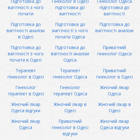
Підготовка до
Гінеколог в Одесі
Гінеколог Одеса
вагітності з чого
підготовка до
підготовка до
почати
вагітності
вагітності
Підготовка до
Підготовка до
Підготовка до
вагітності аналізи
вагітності з чого
вагітності аналізи
в Одесі
почати Одеса
Підготовка до
Підготовка до
Приватний
вагітності з чого
вагітності аналізи
гінеколог Одеса
почати в Одесі
Одеса
Терапевт
Терапевт
Приватний
гінеколог в Одесі
гінеколог Одеса
гінеколог в Одесі
Гінеколог
Гінеколог
Жіночий лікар
терапевт в Одесі
терапевт Одеса
Одеса
Жіночий лікар
Жіночий лікар в
Жіночий лікар в
Одеса відгуки
Одесі
Одесі
Жіночий лікар
Приватний
Жіночий лікар
Одеса
гінеколог в Одесі
Одеса відгуки
відгуки