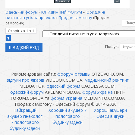
Одеський форум
»
ЮРИДИЧНИЙ ФОРУМ
»
Юридичні
питання в усіх напрямках
»
Продаж самогону
(Продаж
самогону)
Сторінка
1
з
1
1
Пошук:
Рекомендовані сайти:
фоорум отзывы
OTZOVOK.COM,
відгуки про лікарів
VIDGOOK.COM.UA,
медицинский рейтинг
MEDUA.TOP,
одесский форум
UAODESSA.COM,
одесский форум
APELMON.OD.UA,
форум Україна
HI-FI-
FORUM.COM.UA та
форум Украина
MEDIAINFO.COM.UA
Продаж самогону - Одеський форум © 2014-2026
|
Найкращий
Хороший акушер 7
Хороші акушери
акушер гінеколог
пологового
Одеси відгуки
7 пологового
будинку Одеси
будинку Одеси