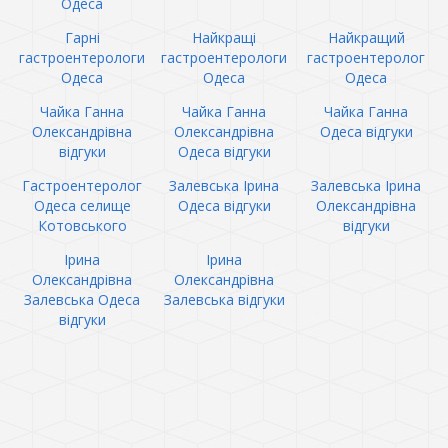
Одеса
Гарні
Найкращі
Найкращий
гастроентерологи
гастроентерологи
гастроентеролог
Одеса
Одеса
Одеса
Чайка Ганна
Чайка Ганна
Чайка Ганна
Олександрівна
Олександрівна
Одеса відгуки
відгуки
Одеса відгуки
Гастроентеролог
Залевська Ірина
Залевська Ірина
Одеса селище
Одеса відгуки
Олександрівна
Котовського
відгуки
Ірина
Ірина
Олександрівна
Олександрівна
Залевська Одеса
Залевська відгуки
відгуки