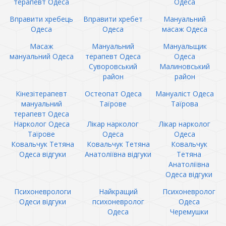
терапевт Одеса
Одеса
Вправити хребець
Вправити хребет
Мануальний
Одеса
Одеса
масаж Одеса
Масаж
Мануальний
Мануальщик
мануальний Одеса
терапевт Одеса
Одеса
Суворовський
Малиновський
район
район
Кінезітерапевт
Остеопат Одеса
Мануаліст Одеса
мануальний
Таїрове
Таїрова
терапевт Одеса
Нарколог Одеса
Лікар нарколог
Лікар нарколог
Таїрове
Одеса
Одеса
Ковальчук Тетяна
Ковальчук Тетяна
Ковальчук
Одеса відгуки
Анатоліївна відгуки
Тетяна
Анатоліївна
Одеса відгуки
Психоневрологи
Найкращий
Психоневролог
Одеси відгуки
психоневролог
Одеса
Одеса
Черемушки