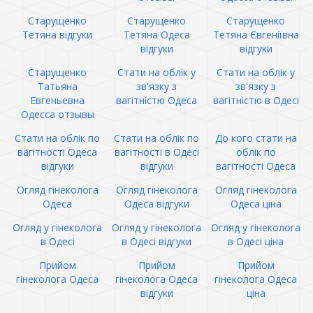
Старущенко
Старущенко
Старущенко
Тетяна відгуки
Тетяна Одеса
Тетяна Євгеніївна
відгуки
відгуки
Старущенко
Стати на облік у
Стати на облік у
Татьяна
зв'язку з
зв'язку з
Евгеньевна
вагітністю Одеса
вагітністю в Одесі
Одесса отзывы
Стати на облік по
Стати на облік по
До кого стати на
вагітності Одеса
вагітності в Одесі
облік по
відгуки
відгуки
вагітності Одеса
Огляд гінеколога
Огляд гінеколога
Огляд гінеколога
Одеса
Одеса відгуки
Одеса ціна
Огляд у гінеколога
Огляд у гінеколога
Огляд у гінеколога
в Одесі
в Одесі відгуки
в Одесі ціна
Прийом
Прийом
Прийом
гінеколога Одеса
гінеколога Одеса
гінеколога Одеса
відгуки
ціна