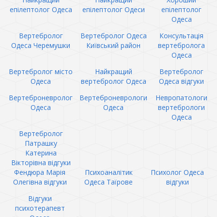
епілептолог Одеса
епілептолог Одеси
епілептолог
Одеса
Вертебролог
Вертебролог Одеса
Консультація
Одеса Черемушки
Київський район
вертебролога
Одеса
Вертебролог місто
Найкращий
Вертебролог
Одеса
вертебролог Одеса
Одеса відгуки
Вертеброневролог
Вертеброневрологи
Невропатологи
Одеса
Одеса
вертебрологи
Одеса
Вертебролог
Патрашку
Катерина
Вікторівна відгуки
Фендюра Марія
Психоаналітик
Психолог Одеса
Олегівна відгуки
Одеса Таїрове
відгуки
Відгуки
психотерапевт