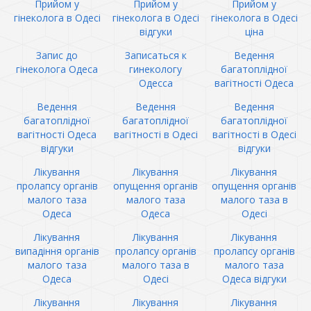
Прийом у
Прийом у
Прийом у
гінеколога в Одесі
гінеколога в Одесі
гінеколога в Одесі
відгуки
ціна
Запис до
Записаться к
Ведення
гінеколога Одеса
гинекологу
багатоплідної
Одесса
вагітності Одеса
Ведення
Ведення
Ведення
багатоплідної
багатоплідної
багатоплідної
вагітності Одеса
вагітності в Одесі
вагітності в Одесі
відгуки
відгуки
Лікування
Лікування
Лікування
пролапсу органів
опущення органів
опущення органів
малого таза
малого таза
малого таза в
Одеса
Одеса
Одесі
Лікування
Лікування
Лікування
випадіння органів
пролапсу органів
пролапсу органів
малого таза
малого таза в
малого таза
Одеса
Одесі
Одеса відгуки
Лікування
Лікування
Лікування