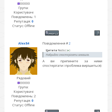
Група:
Користувачі
Повідомлень:
1
Репутація:
0
Статус:
Offline
Alex84
Повідомлення #
2
Цитата
Noctis
(
)
Набридло спостерігати алкашів.
А ви припините за ними
спостерігати і проблема вирішиться)
Рядовий
Група:
Користувачі
Повідомлень:
2
Репутація:
0
Статус:
Offline