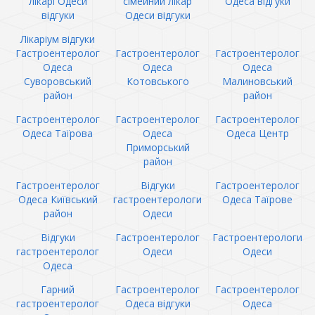
лікарі Одеси
сімейний лікар
Одеса відгуки
відгуки
Одеси відгуки
Лікаріум відгуки
Гастроентеролог
Гастроентеролог
Гастроентеролог
Одеса
Одеса
Одеса
Суворовський
Котовського
Малиновський
район
район
Гастроентеролог
Гастроентеролог
Гастроентеролог
Одеса Таїрова
Одеса
Одеса Центр
Приморський
район
Гастроентеролог
Відгуки
Гастроентеролог
Одеса Київський
гастроентерологи
Одеса Таїрове
район
Одеси
Відгуки
Гастроентеролог
Гастроентерологи
гастроентеролог
Одеси
Одеси
Одеса
Гарний
Гастроентеролог
Гастроентеролог
гастроентеролог
Одеса відгуки
Одеса