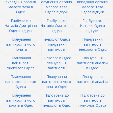
випадіння органів
опущення органів
випадіння органів
малого таза в
малого таза
малого таза
Одесі
Одеса відгуки
Одеса відгуки
Гарбузенко
Гарбузенко
Гарбузенко
Наталія Дмитрівна
Наталія Дмитрівна
Наталія Одеса
Одеса відгуки
відгуки
відгуки
Планування
Гінеколог Одеса
Планування
вагітності з чого
планування
вагітності
почати
вагітності
гінеколог в Одесі
Планування
Гінеколог в Одесі
Планування
вагітності
планування
вагітності аналізи
гінеколог Одеса
вагітності
в Одесі
Планування
Планування
Планування
вагітності аналізи
вагітності з чого
вагітності аналізи
Одеса
почати Одеса
Планування
Підготовка до
Підготовка до
вагітності з чого
вагітності
вагітності
почати в Одесі
гінеколог в Одесі
гінеколог Одеса