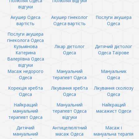
Полюлях Одеса
Полюлях відгуки
відгуки
Акушер Одеса
Акушер гінеколог
Послуги акушера
вартість
Одеса вартість
Одеса
Послуги акушера
гінеколога Одеса
Кузьмінова
Лікар дієтолог
Дитячий дієтолог
Катерина
Одеса
Одеса Таїрове
Валеріївна Одеса
відгуки
Масаж недорого
Мануальний
Мануальник
Одеса
терапевт Одеса
Одеса
Корекція хребта
Лікування хребта
Лікування сколіозу
Одеса
Одеса
Одеса
Найкращий
Мануальний
Найкращий
мануальний
терапевт Одеса
масажист Одеси
терапевт Одеса
відгуки
Дитячий
Антицелюлітний
Масаж і
мануальний
масаж Одеса
мануальна терапія