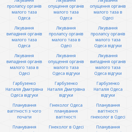
Лікування
Лікування
Лікування
пролапсу органів
опущення органів
опущення органів
малого таза
малого таза
малого таза в
Одеса
Одеса
Одесі
Лікування
Лікування
Лікування
випадіння органів
пролапсу органів
пролапсу органів
малого таза
малого таза в
малого таза
Одеса
Одесі
Одеса відгуки
Лікування
Лікування
Лікування
випадіння органів
опущення органів
випадіння органів
малого таза в
малого таза
малого таза
Одесі
Одеса відгуки
Одеса відгуки
Гарбузенко
Гарбузенко
Гарбузенко
Наталія Дмитрівна
Наталія Дмитрівна
Наталія Одеса
Одеса відгуки
відгуки
відгуки
Планування
Гінеколог Одеса
Планування
вагітності з чого
планування
вагітності
почати
вагітності
гінеколог в Одесі
Планування
Гінеколог в Одесі
Планування