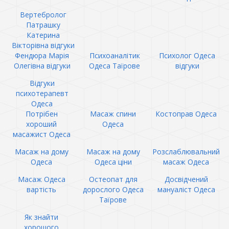
Вертебролог
Патрашку
Катерина
Вікторівна відгуки
Фендюра Марія
Психоаналітик
Психолог Одеса
Олегівна відгуки
Одеса Таїрове
відгуки
Відгуки
психотерапевт
Одеса
Потрібен
Масаж спини
Костоправ Одеса
хороший
Одеса
масажист Одеса
Масаж на дому
Масаж на дому
Розслаблювальний
Одеса
Одеса ціни
масаж Одеса
Масаж Одеса
Остеопат для
Досвідчений
вартість
дорослого Одеса
мануаліст Одеса
Таїрове
Як знайти
хорошого