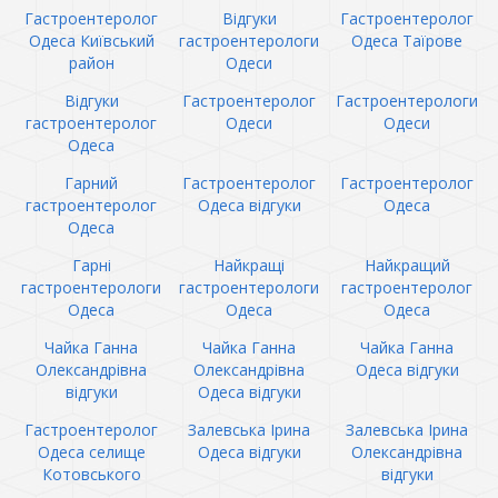
Гастроентеролог
Відгуки
Гастроентеролог
Одеса Київський
гастроентерологи
Одеса Таїрове
район
Одеси
Відгуки
Гастроентеролог
Гастроентерологи
гастроентеролог
Одеси
Одеси
Одеса
Гарний
Гастроентеролог
Гастроентеролог
гастроентеролог
Одеса відгуки
Одеса
Одеса
Гарні
Найкращі
Найкращий
гастроентерологи
гастроентерологи
гастроентеролог
Одеса
Одеса
Одеса
Чайка Ганна
Чайка Ганна
Чайка Ганна
Олександрівна
Олександрівна
Одеса відгуки
відгуки
Одеса відгуки
Гастроентеролог
Залевська Ірина
Залевська Ірина
Одеса селище
Одеса відгуки
Олександрівна
Котовського
відгуки