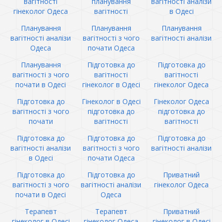
вагітності
планування
вагітності аналізи
гінеколог Одеса
вагітності
в Одесі
Планування
Планування
Планування
вагітності аналізи
вагітності з чого
вагітності аналізи
Одеса
почати Одеса
Планування
Підготовка до
Підготовка до
вагітності з чого
вагітності
вагітності
почати в Одесі
гінеколог в Одесі
гінеколог Одеса
Підготовка до
Гінеколог в Одесі
Гінеколог Одеса
вагітності з чого
підготовка до
підготовка до
почати
вагітності
вагітності
Підготовка до
Підготовка до
Підготовка до
вагітності аналізи
вагітності з чого
вагітності аналізи
в Одесі
почати Одеса
Підготовка до
Підготовка до
Приватний
вагітності з чого
вагітності аналізи
гінеколог Одеса
почати в Одесі
Одеса
Терапевт
Терапевт
Приватний
гінеколог в Одесі
гінеколог Одеса
гінеколог в Одесі