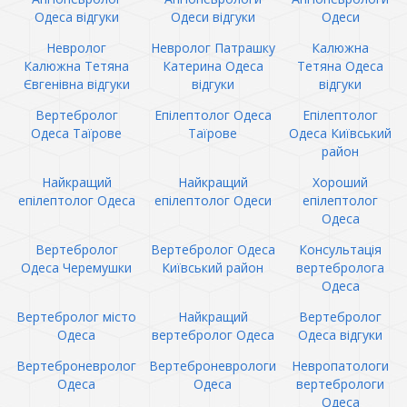
Одеса відгуки
Одеси відгуки
Одеси
Невролог
Невролог Патрашку
Калюжна
Калюжна Тетяна
Катерина Одеса
Тетяна Одеса
Євгенівна відгуки
відгуки
відгуки
Вертебролог
Епілептолог Одеса
Епілептолог
Одеса Таїрове
Таїрове
Одеса Київський
район
Найкращий
Найкращий
Хороший
епілептолог Одеса
епілептолог Одеси
епілептолог
Одеса
Вертебролог
Вертебролог Одеса
Консультація
Одеса Черемушки
Київський район
вертебролога
Одеса
Вертебролог місто
Найкращий
Вертебролог
Одеса
вертебролог Одеса
Одеса відгуки
Вертеброневролог
Вертеброневрологи
Невропатологи
Одеса
Одеса
вертебрологи
Одеса