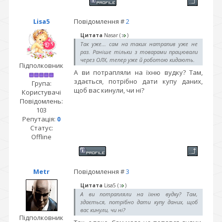
Lisa5
Повідомлення #
2
Цитата
Nasar
(
)
Так уже... сам на таких натрапив уже не
раз. Раніше тільки з товарами працювали
через ОЛХ, тепер уже й роботою кидають.
Підполковник
А ви потрапляли на їхню вудку? Там,
здається, потрібно дати купу даних,
Група:
щоб вас кинули, чи ні?
Користувачі
Повідомлень:
103
Репутація:
0
Статус:
Offline
Metr
Повідомлення #
3
Цитата
Lisa5
(
)
А ви потрапляли на їхню вудку? Там,
здається, потрібно дати купу даних, щоб
вас кинули, чи ні?
Підполковник