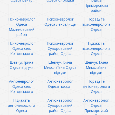
Одеса центр
Одеса Слобідка
Одеса
Приморський
район
Психоневролог
Психоневролог
Порадьте
Одеса
Одеса Ленселище
психоневролога
Малиновський
Одеса
район
Психоневролог
Психоневролог
Підкажіть
Одеса сел.
Суворовський
психоневролога
Котовського
район Одеса
Одеса
Шевчук Ірина
Шевчук Ірина
Шевчук Ірина
Одеса відгуки
Миколаївна Одеса
Миколаївна
відгуки
відгуки
Ангіоневролог
Ангіоневролог
Порадьте
Одеса сел.
Одеса поскот
ангіоневролога
Котовського
Одеса
Підкажіть
Ангіоневролог
Ангіоневролог
ангіоневролога
Суворовський
Одеса
Одеса
район Одеса
Приморський