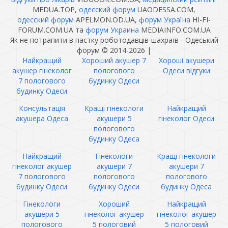
MEDUA.TOP,
одесский форум
UAODESSA.COM,
одесский форум
APELMON.OD.UA,
форум Україна
HI-FI-
FORUM.COM.UA та
форум Украина
MEDIAINFO.COM.UA
Як не потрапити в пастку роботодавців-шахраїв - Одеський
форум © 2014-2026
|
Найкращий
Хороший акушер 7
Хороші акушери
акушер гінеколог
пологового
Одеси відгуки
7 пологового
будинку Одеси
будинку Одеси
Консультація
Кращі гінекологи
Найкращий
акушера Одеса
акушери 5
гінеколог Одеси
пологового
будинку Одеса
Найкращий
Гінекологи
Кращі гінекологи
гінеколог акушер
акушери 7
акушери 7
7 пологового
пологового
пологового
будинку Одеси
будинку Одеси
будинку Одеса
Гінекологи
Хороший
Найкращий
акушери 5
гінеколог акушер
гінеколог акушер
пологового
5 пологовий
5 пологовий