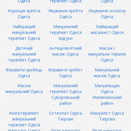
Одеса
терапевт Одеса
Одеса
Корекція хребта
Лікування хребта
Лікування сколіозу
Одеса
Одеса
Одеса
Найкращий
Мануальний
Найкращий
мануальний
терапевт Одеса
масажист Одеси
терапевт Одеса
відгуки
Дитячий
Антицелюлітний
Масаж і
мануальний
масаж Одеса
мануальна терапія
терапевт Одеса
Одеса
Вправити хребець
Вправити хребет
Мануальний
Одеса
Одеса
масаж Одеса
Масаж
Мануальний
Мануальщик
мануальний Одеса
терапевт Одеса
Одеса
Суворовський
Малиновський
район
район
Кінезітерапевт
Остеопат Одеса
Мануаліст Одеса
мануальний
Таїрове
Таїрова
терапевт Одеса
Нарколог Одеса
Лікар нарколог
Лікар нарколог