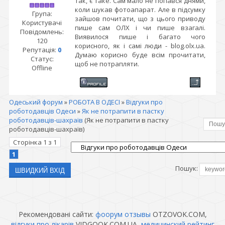
Так, є таке. Сам мало не попався днями,
коли шукав фотоапарат. Але в підсумку
Група:
зайшов почитати, що з цього приводу
Користувачі
пише сам ОЛХ і чи пише взагалі.
Повідомлень:
Виявилося пише і багато чого
120
корисного, як і самі люди - blog.olx.ua.
Репутація:
0
Думаю корисно буде всім прочитати,
Статус:
щоб не потрапляти.
Offline
Одеський форум
»
РОБОТА В ОДЕСІ
»
Відгуки про
роботодавців Одеси
»
Як не потрапити в пастку
роботодавців-шахраїв
(Як не потрапити в пастку
роботодавців-шахраїв)
Сторінка
1
з
1
1
Пошук:
Рекомендовані сайти:
фоорум отзывы
OTZOVOK.COM,
відгуки про лікарів
VIDGOOK.COM.UA,
медицинский рейтинг