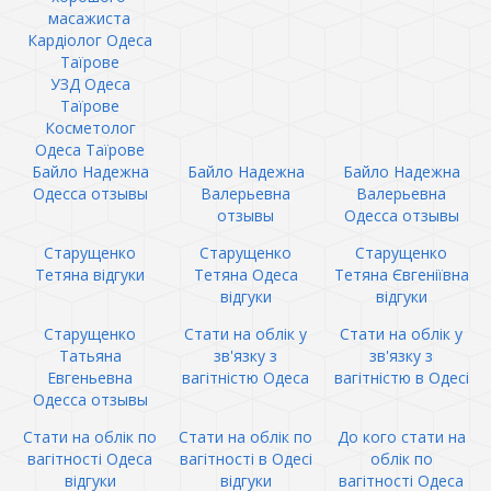
масажиста
Кардіолог Одеса
Таїрове
УЗД Одеса
Таїрове
Косметолог
Одеса Таїрове
Байло Надежна
Байло Надежна
Байло Надежна
Одесса отзывы
Валерьевна
Валерьевна
отзывы
Одесса отзывы
Старущенко
Старущенко
Старущенко
Тетяна відгуки
Тетяна Одеса
Тетяна Євгеніївна
відгуки
відгуки
Старущенко
Стати на облік у
Стати на облік у
Татьяна
зв'язку з
зв'язку з
Евгеньевна
вагітністю Одеса
вагітністю в Одесі
Одесса отзывы
Стати на облік по
Стати на облік по
До кого стати на
вагітності Одеса
вагітності в Одесі
облік по
відгуки
відгуки
вагітності Одеса