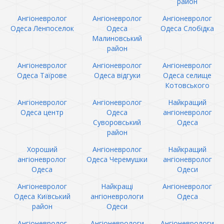
район
Ангіоневролог
Ангіоневролог
Ангіоневролог
Одеса Ленпоселок
Одеса
Одеса Слобідка
Малиновський
район
Ангіоневролог
Ангіоневролог
Ангіоневролог
Одеса Таїрове
Одеса відгуки
Одеса селище
Котовського
Ангіоневролог
Ангіоневролог
Найкращий
Одеса центр
Одеса
ангіоневролог
Суворовський
Одеса
район
Хороший
Ангіоневролог
Найкращий
ангіоневролог
Одеса Черемушки
ангіоневролог
Одеса
Одеси
Ангіоневролог
Найкращі
Ангіоневролог
Одеса Київський
ангіоневрологи
Одеса
район
Одеси
Ангіоневролог
Ангіоневрологи
Ангіоневрологи