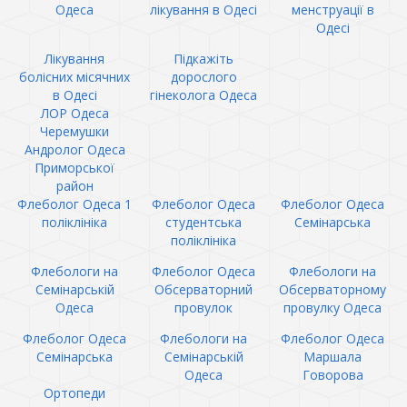
Одеса
лікування в Одесі
менструації в
Одесі
Лікування
Підкажіть
болісних місячних
дорослого
в Одесі
гінеколога Одеса
ЛОР Одеса
Черемушки
Андролог Одеса
Приморської
район
Флеболог Одеса 1
Флеболог Одеса
Флеболог Одеса
поліклініка
студентська
Семінарська
поліклініка
Флебологи на
Флеболог Одеса
Флебологи на
Семінарській
Обсерваторний
Обсерваторному
Одеса
провулок
провулку Одеса
Флеболог Одеса
Флебологи на
Флеболог Одеса
Семінарська
Семінарській
Маршала
Одеса
Говорова
Ортопеди