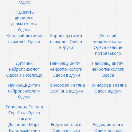
Одесі
Підкажіть
дитячого
дерматолога
Одеса
Хороший дитячий
Хороші дитячий
Дитячий
психолог Одеса
психолог Одеса
нейропсихолог
відгуки
Одеса селище
Котовського
Дитячий
Найкращі дитячі
Найкращі дитячі
нейропсихолог
нейропсихологи
нейропсихологи
Одеса Ленселище
Одеси відгуки
Одеса
Найкращі дитячі
Гончарова Тетяна
Гончарова Тетяна
нейропсихологи
Сергіївна відгуки
Одеса відгуки
Одеса
Гончарова Тетяна
Сергіївна Одеса
відгуки
Догонова Марія
Ендокринологи
Ендокринологи
Володимирівна
Одеса відгуки
Одеси відгуки