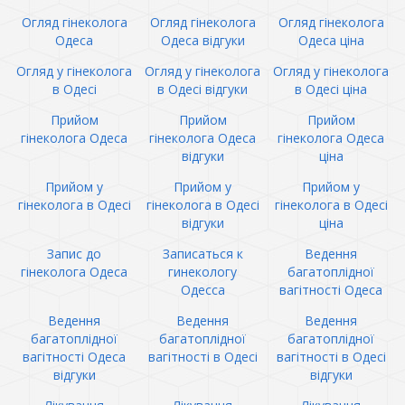
Огляд гінеколога
Огляд гінеколога
Огляд гінеколога
Одеса
Одеса відгуки
Одеса ціна
Огляд у гінеколога
Огляд у гінеколога
Огляд у гінеколога
в Одесі
в Одесі відгуки
в Одесі ціна
Прийом
Прийом
Прийом
гінеколога Одеса
гінеколога Одеса
гінеколога Одеса
відгуки
ціна
Прийом у
Прийом у
Прийом у
гінеколога в Одесі
гінеколога в Одесі
гінеколога в Одесі
відгуки
ціна
Запис до
Записаться к
Ведення
гінеколога Одеса
гинекологу
багатоплідної
Одесса
вагітності Одеса
Ведення
Ведення
Ведення
багатоплідної
багатоплідної
багатоплідної
вагітності Одеса
вагітності в Одесі
вагітності в Одесі
відгуки
відгуки