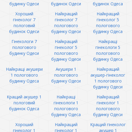
будинку Одеси
будинок Одеси
будинок Одеса
Хороший
Найкращий
Найкращий
гінеколог 7
гінеколог 7
гінеколог 5
пологовий
пологового
пологового
будинок Одеси
будинку Одеси
будинку Одеса
Гінекологи 7
Найкращий
Найкращі
пологового
гінеколог 5
гінекологи 5
будинку Одеси
пологового
пологового
будинку Одеси
будинку Одеса
Найкращі акушери
Акушери 1
Найкращий
1 пологового
пологового
акушер-гінеколог
будинку Одеса
будинку Одеси
1 пологового
будинку Одеси
Кращий акушер 1
Найкращі
Найкращий
пологовий
гінекологи 1
гінеколог 1
будинок Одеса
пологового
пологового
будинку Одеса
будинку Одеси
Хороший
Найкращий
Кращий гінеколог
гінеколог 1
гінеколог 1
акушер 1