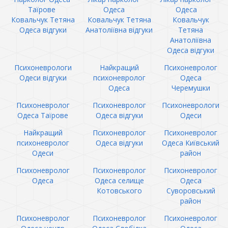
Таїрове
Одеса
Одеса
Ковальчук Тетяна
Ковальчук Тетяна
Ковальчук
Одеса відгуки
Анатоліївна відгуки
Тетяна
Анатоліївна
Одеса відгуки
Психоневрологи
Найкращий
Психоневролог
Одеси відгуки
психоневролог
Одеса
Одеса
Черемушки
Психоневролог
Психоневролог
Психоневрологи
Одеса Таїрове
Одеса відгуки
Одеси
Найкращий
Психоневролог
Психоневролог
психоневролог
Одеса відгуки
Одеса Київський
Одеси
район
Психоневролог
Психоневролог
Психоневролог
Одеса
Одеса селище
Одеса
Котовського
Суворовський
район
Психоневролог
Психоневролог
Психоневролог