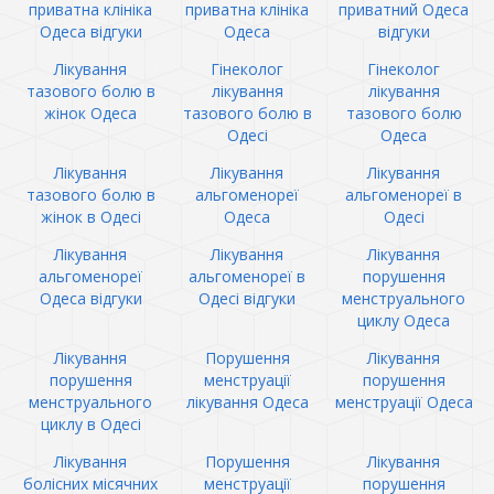
приватна клініка
приватна клініка
приватний Одеса
Одеса відгуки
Одеса
відгуки
Лікування
Гінеколог
Гінеколог
тазового болю в
лікування
лікування
жінок Одеса
тазового болю в
тазового болю
Одесі
Одеса
Лікування
Лікування
Лікування
тазового болю в
альгоменореї
альгоменореї в
жінок в Одесі
Одеса
Одесі
Лікування
Лікування
Лікування
альгоменореї
альгоменореї в
порушення
Одеса відгуки
Одесі відгуки
менструального
циклу Одеса
Лікування
Порушення
Лікування
порушення
менструації
порушення
менструального
лікування Одеса
менструації Одеса
циклу в Одесі
Лікування
Порушення
Лікування
болісних місячних
менструації
порушення