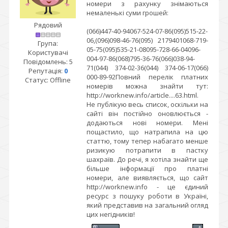
номери з рахунку знімаються
немаленькі суми грошей:
Рядовий
(066)447-40-94067-524-07-86(095)515-22-
06,(096)098-46-76(095) 2179401068-719-
Група:
05-75(095)535-21-08095-728-66-04096-
Користувачі
004-97-86(068)795-36-76(066)038-94-
Повідомлень:
5
71(044) 374-02-36(044) 374-06-17(066)
Репутація:
0
000-89-92Повний перелік платних
Статус:
Offline
номерів можна знайти тут:
http://worknew.info/article....63.html.
Не публікую весь список, оскільки на
сайті він постійно оновлюється -
додаються нові номери. Мені
пощастило, що натрапила на цю
статтю, тому тепер набагато менше
ризикую потрапити в пастку
шахраїв. До речі, я хотіла знайти ще
більше інформації про платні
номери, але виявляється, що сайт
http://worknew.info - це єдиний
ресурс з пошуку роботи в Україні,
який представив на загальний огляд
цих негідників!