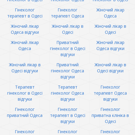
Гінеколог
Гінеколог
Жіночий лікар
терапевт в Одесі
терапевт Одеса
Одеса
Жіночий лікар
Жіночий лікар в
Жіночий лікар в
Одеса відгуки
Одесі
Одесі
Жіночий лікар
Приватний
Жіночий лікар
Одеса
гінеколог в Одесі
Одеса відгуки
відгуки
Жіночий лікар в
Приватний
Жіночий лікар в
Одесі відгуки
гінеколог Одеса
Одесі відгуки
відгуки
Терапевт
Терапевт
Гінеколог
гінеколог в Одесі
гінеколог Одеса
терапевт Одеса
відгуки
відгуки
відгуки
Гінеколог
Гінеколог
Гінеколог
приватний Одеса
терапевт в Одесі
приватна клініка в
відгуки
Одесі
Гінеколог
Гінеколог
Гінеколог