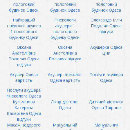
пологовий
пологовий
пологовий
будинок Одеси
будинок Одеса
будинок Одеса
Найкращий
Гінекологи
Олександр Ілліч
гінеколог акушер
акушери 1
Подолян Одеса
1 пологового
пологового
відгуки
будинку Одеси
будинку Одеси
Оксана
Оксана
Акушерка Одеса
Анатоліївна
Анатоліївна
ціни
Полюлях Одеса
Полюлях відгуки
відгуки
Акушер Одеса
Акушер гінеколог
Послуги акушера
вартість
Одеса вартість
Одеса
Послуги акушера
гінеколога Одеса
Кузьмінова
Лікар дієтолог
Дитячий дієтолог
Катерина
Одеса
Одеса Таїрове
Валеріївна Одеса
відгуки
Масаж недорого
Мануальний
Мануальник