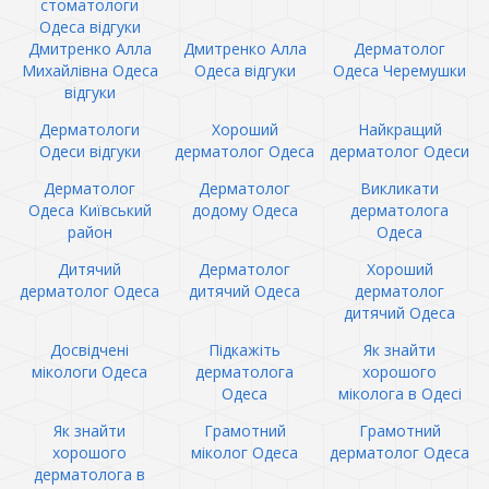
стоматологи
Одеса відгуки
Дмитренко Алла
Дмитренко Алла
Дерматолог
Михайлівна Одеса
Одеса відгуки
Одеса Черемушки
відгуки
Дерматологи
Хороший
Найкращий
Одеси відгуки
дерматолог Одеса
дерматолог Одеси
Дерматолог
Дерматолог
Викликати
Одеса Київський
додому Одеса
дерматолога
район
Одеса
Дитячий
Дерматолог
Хороший
дерматолог Одеса
дитячий Одеса
дерматолог
дитячий Одеса
Досвідчені
Підкажіть
Як знайти
мікологи Одеса
дерматолога
хорошого
Одеса
міколога в Одесі
Як знайти
Грамотний
Грамотний
хорошого
міколог Одеса
дерматолог Одеса
дерматолога в