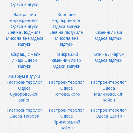
Одеса відгуки
Найкращий
Хороший
ендокринолог
ендокринолог
Одеса відгуки
Одеса відгуки
Левіна Людмила
Левіна Людмила
Сімейні лікарі
Миколаївна Одеса
Миколаївна
Одеса відгуки
відгуки
відгуки
Найкращі сімейні
Найкращий
Клініка Лікаріум
лікарі Одеси
сімейний лікар
Одеса відгуки
відгуки
Одеси відгуки
Лікаріум відгуки
Гастроентеролог
Гастроентеролог
Гастроентеролог
Одеса
Одеса
Одеса
Суворовський
Котовського
Малиновський
район
район
Гастроентеролог
Гастроентеролог
Гастроентеролог
Одеса Таїрова
Одеса
Одеса Центр
Приморський
район