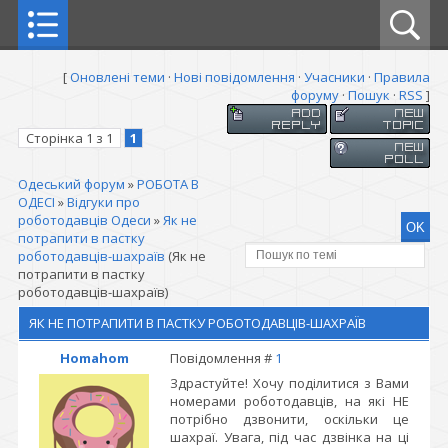
[
Оновлені теми
·
Нові повідомлення
·
Учасники
·
Правила
форуму
·
Пошук
·
RSS
]
Сторінка
1
з
1
1
Одеський форум
»
РОБОТА В
ОДЕСІ
»
Відгуки про
роботодавців Одеси
»
Як не
потрапити в пастку
роботодавців-шахраїв
(Як не
потрапити в пастку
роботодавців-шахраїв)
ЯК НЕ ПОТРАПИТИ В ПАСТКУ РОБОТОДАВЦІВ-ШАХРАЇВ
Homahom
Повідомлення #
1
Здрастуйте! Хочу поділитися з Вами
номерами роботодавців, на які НЕ
потрібно дзвонити, оскільки це
шахраї. Увага, під час дзвінка на ці