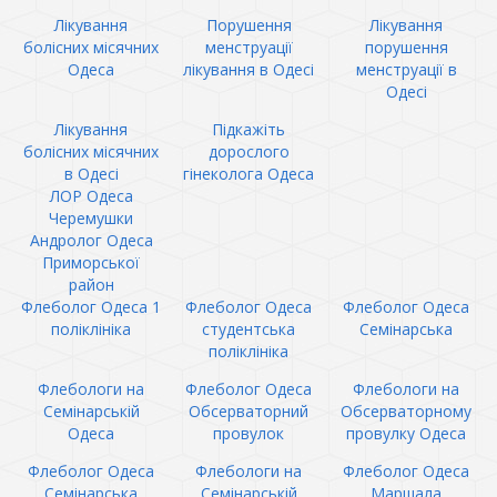
Лікування
Порушення
Лікування
болісних місячних
менструації
порушення
Одеса
лікування в Одесі
менструації в
Одесі
Лікування
Підкажіть
болісних місячних
дорослого
в Одесі
гінеколога Одеса
ЛОР Одеса
Черемушки
Андролог Одеса
Приморської
район
Флеболог Одеса 1
Флеболог Одеса
Флеболог Одеса
поліклініка
студентська
Семінарська
поліклініка
Флебологи на
Флеболог Одеса
Флебологи на
Семінарській
Обсерваторний
Обсерваторному
Одеса
провулок
провулку Одеса
Флеболог Одеса
Флебологи на
Флеболог Одеса
Семінарська
Семінарській
Маршала