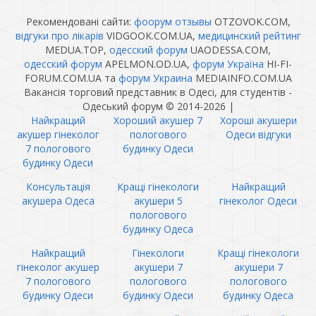
Рекомендовані сайти:
фоорум отзывы
OTZOVOK.COM,
відгуки про лікарів
VIDGOOK.COM.UA,
медицинский рейтинг
MEDUA.TOP,
одесский форум
UAODESSA.COM,
одесский форум
APELMON.OD.UA,
форум Україна
HI-FI-
FORUM.COM.UA та
форум Украина
MEDIAINFO.COM.UA
Вакансія торговий представник в Одесі, для студентів -
Одеський форум © 2014-2026
|
Найкращий
Хороший акушер 7
Хороші акушери
акушер гінеколог
пологового
Одеси відгуки
7 пологового
будинку Одеси
будинку Одеси
Консультація
Кращі гінекологи
Найкращий
акушера Одеса
акушери 5
гінеколог Одеси
пологового
будинку Одеса
Найкращий
Гінекологи
Кращі гінекологи
гінеколог акушер
акушери 7
акушери 7
7 пологового
пологового
пологового
будинку Одеси
будинку Одеси
будинку Одеса