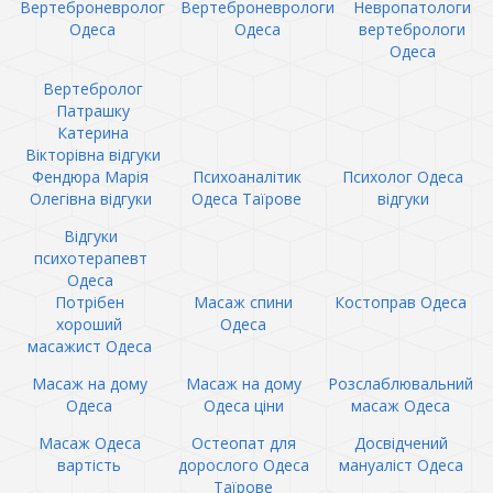
Вертеброневролог
Вертеброневрологи
Невропатологи
Одеса
Одеса
вертебрологи
Одеса
Вертебролог
Патрашку
Катерина
Вікторівна відгуки
Фендюра Марія
Психоаналітик
Психолог Одеса
Олегівна відгуки
Одеса Таїрове
відгуки
Відгуки
психотерапевт
Одеса
Потрібен
Масаж спини
Костоправ Одеса
хороший
Одеса
масажист Одеса
Масаж на дому
Масаж на дому
Розслаблювальний
Одеса
Одеса ціни
масаж Одеса
Масаж Одеса
Остеопат для
Досвідчений
вартість
дорослого Одеса
мануаліст Одеса
Таїрове