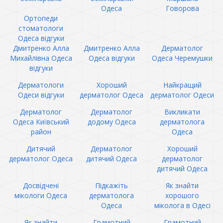
Одеса
Говорова
Ортопеди
стоматологи
Одеса відгуки
Дмитренко Алла
Дмитренко Алла
Дерматолог
Михайлівна Одеса
Одеса відгуки
Одеса Черемушки
відгуки
Дерматологи
Хороший
Найкращий
Одеси відгуки
дерматолог Одеса
дерматолог Одеси
Дерматолог
Дерматолог
Викликати
Одеса Київський
додому Одеса
дерматолога
район
Одеса
Дитячий
Дерматолог
Хороший
дерматолог Одеса
дитячий Одеса
дерматолог
дитячий Одеса
Досвідчені
Підкажіть
Як знайти
мікологи Одеса
дерматолога
хорошого
Одеса
міколога в Одесі
Як знайти
Грамотний
Грамотний