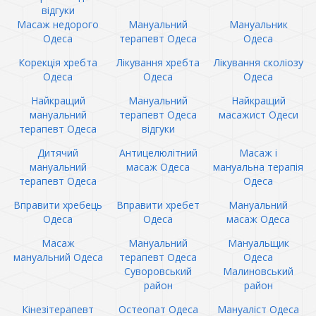
відгуки
Масаж недорого
Мануальний
Мануальник
Одеса
терапевт Одеса
Одеса
Корекція хребта
Лікування хребта
Лікування сколіозу
Одеса
Одеса
Одеса
Найкращий
Мануальний
Найкращий
мануальний
терапевт Одеса
масажист Одеси
терапевт Одеса
відгуки
Дитячий
Антицелюлітний
Масаж і
мануальний
масаж Одеса
мануальна терапія
терапевт Одеса
Одеса
Вправити хребець
Вправити хребет
Мануальний
Одеса
Одеса
масаж Одеса
Масаж
Мануальний
Мануальщик
мануальний Одеса
терапевт Одеса
Одеса
Суворовський
Малиновський
район
район
Кінезітерапевт
Остеопат Одеса
Мануаліст Одеса