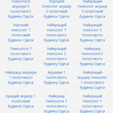
Гінекологи
Хороший
Найкращий
акушери 5
гінеколог акушер
гінеколог акушер
пологового
5 пологовий
5 пологовий
будинку Одеси
будинок Одеси
будинок Одеса
Хороший
Найкращий
Найкращий
гінеколог 7
гінеколог 7
гінеколог 5
пологовий
пологового
пологового
будинок Одеси
будинку Одеси
будинку Одеса
Гінекологи 7
Найкращий
Найкращі
пологового
гінеколог 5
гінекологи 5
будинку Одеси
пологового
пологового
будинку Одеси
будинку Одеса
Найкращі акушери
Акушери 1
Найкращий
1 пологового
пологового
акушер-гінеколог
будинку Одеса
будинку Одеси
1 пологового
будинку Одеси
Кращий акушер 1
Найкращі
Найкращий
пологовий
гінекологи 1
гінеколог 1
будинок Одеса
пологового
пологового
будинку Одеса
будинку Одеси