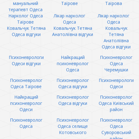
мануальний
Таїрове
Таїрова
терапевт Одеса
Нарколог Одеса
Лікар нарколог
Лікар нарколог
Таїрове
Одеса
Одеса
Ковальчук Тетяна
Ковальчук Тетяна
Ковальчук
Одеса відгуки
Анатоліївна відгуки
Тетяна
Анатоліївна
Одеса відгуки
Психоневрологи
Найкращий
Психоневролог
Одеси відгуки
психоневролог
Одеса
Одеса
Черемушки
Психоневролог
Психоневролог
Психоневрологи
Одеса Таїрове
Одеса відгуки
Одеси
Найкращий
Психоневролог
Психоневролог
психоневролог
Одеса відгуки
Одеса Київський
Одеси
район
Психоневролог
Психоневролог
Психоневролог
Одеса
Одеса селище
Одеса
Котовського
Суворовський
район