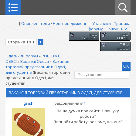
[
Оновлені теми
·
Нові повідомлення
·
Учасники
·
Правила
форуму
·
Пошук
·
RSS
]
Сторінка
1
з
1
1
Одеський форум
»
РОБОТА В
ОДЕСІ
»
Вакансії Одеса
»
Вакансія
торговий представник в Одесі,
для студентів
(Вакансія торговий
представник в Одесі, для
студентів)
ВАКАНСІЯ ТОРГОВИЙ ПРЕДСТАВНИК В ОДЕСІ, ДЛЯ СТУДЕНТІВ
gnsh
Повідомлення #
1
Ваша думка про сайти з пошуку
роботи?
Як знайти роботу, резюме, вакансії