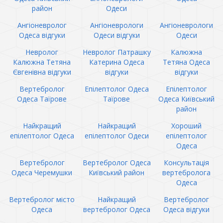
район
Одеси
Ангіоневролог
Ангіоневрологи
Ангіоневрологи
Одеса відгуки
Одеси відгуки
Одеси
Невролог
Невролог Патрашку
Калюжна
Калюжна Тетяна
Катерина Одеса
Тетяна Одеса
Євгенівна відгуки
відгуки
відгуки
Вертебролог
Епілептолог Одеса
Епілептолог
Одеса Таїрове
Таїрове
Одеса Київський
район
Найкращий
Найкращий
Хороший
епілептолог Одеса
епілептолог Одеси
епілептолог
Одеса
Вертебролог
Вертебролог Одеса
Консультація
Одеса Черемушки
Київський район
вертебролога
Одеса
Вертебролог місто
Найкращий
Вертебролог
Одеса
вертебролог Одеса
Одеса відгуки