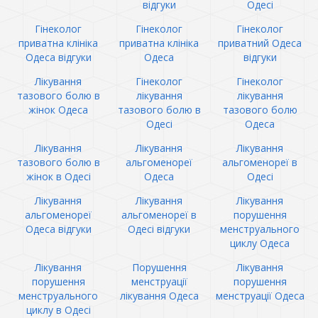
відгуки
Одесі
Гінеколог
Гінеколог
Гінеколог
приватна клініка
приватна клініка
приватний Одеса
Одеса відгуки
Одеса
відгуки
Лікування
Гінеколог
Гінеколог
тазового болю в
лікування
лікування
жінок Одеса
тазового болю в
тазового болю
Одесі
Одеса
Лікування
Лікування
Лікування
тазового болю в
альгоменореї
альгоменореї в
жінок в Одесі
Одеса
Одесі
Лікування
Лікування
Лікування
альгоменореї
альгоменореї в
порушення
Одеса відгуки
Одесі відгуки
менструального
циклу Одеса
Лікування
Порушення
Лікування
порушення
менструації
порушення
менструального
лікування Одеса
менструації Одеса
циклу в Одесі