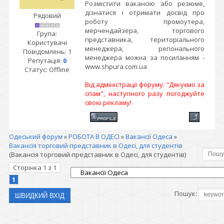
Розмістити вакансію або резюме,
дізнатися і отримати досвід про
Рядовий
роботу промоутера,
мерчендайзера, торгового
Група:
представника, територіального
Користувачі
менеджера, регіонального
Повідомлень:
1
менеджера можна за посиланням -
Репутація:
0
www.shpura.com.ua
Статус:
Offline
Від адміністрації форуму: "Дякуємо за
спам", наступного разу погоджуйте
свою рекламу!
Одеський форум
»
РОБОТА В ОДЕСІ
»
Вакансії Одеса
»
Вакансія торговий представник в Одесі, для студентів
(Вакансія торговий представник в Одесі, для студентів)
Сторінка
1
з
1
1
Пошук: