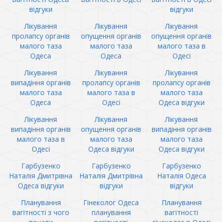
відгуки
відгуки
Лікування
Лікування
Лікування
пролапсу органів
опущення органів
опущення органів
малого таза
малого таза
малого таза в
Одеса
Одеса
Одесі
Лікування
Лікування
Лікування
випадіння органів
пролапсу органів
пролапсу органів
малого таза
малого таза в
малого таза
Одеса
Одесі
Одеса відгуки
Лікування
Лікування
Лікування
випадіння органів
опущення органів
випадіння органів
малого таза в
малого таза
малого таза
Одесі
Одеса відгуки
Одеса відгуки
Гарбузенко
Гарбузенко
Гарбузенко
Наталія Дмитрівна
Наталія Дмитрівна
Наталія Одеса
Одеса відгуки
відгуки
відгуки
Планування
Гінеколог Одеса
Планування
вагітності з чого
планування
вагітності