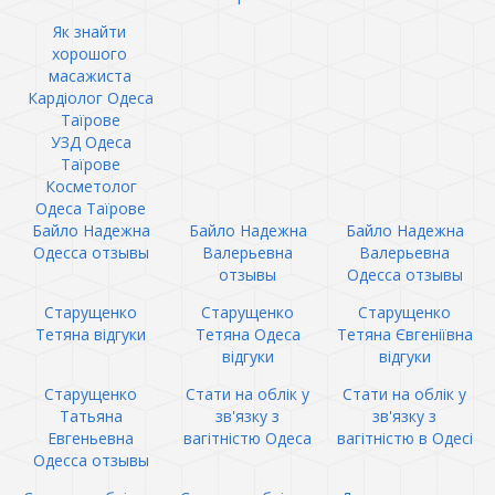
Як знайти
хорошого
масажиста
Кардіолог Одеса
Таїрове
УЗД Одеса
Таїрове
Косметолог
Одеса Таїрове
Байло Надежна
Байло Надежна
Байло Надежна
Одесса отзывы
Валерьевна
Валерьевна
отзывы
Одесса отзывы
Старущенко
Старущенко
Старущенко
Тетяна відгуки
Тетяна Одеса
Тетяна Євгеніївна
відгуки
відгуки
Старущенко
Стати на облік у
Стати на облік у
Татьяна
зв'язку з
зв'язку з
Евгеньевна
вагітністю Одеса
вагітністю в Одесі
Одесса отзывы