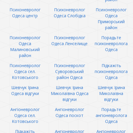
Психоневролог
Психоневролог
Психоневролог
Одеса центр
Одеса Слобідка
Одеса
Приморський
район
Психоневролог
Психоневролог
Порадьте
Одеса
Одеса Ленселище
психоневролога
Малиновський
Одеса
район
Психоневролог
Психоневролог
Підкажіть
Одеса сел.
Суворовський
психоневролога
Котовського
район Одеса
Одеса
Шевчук Ірина
Шевчук Ірина
Шевчук Ірина
Одеса відгуки
Миколаївна Одеса
Миколаївна
відгуки
відгуки
Ангіоневролог
Ангіоневролог
Порадьте
Одеса сел.
Одеса поскот
ангіоневролога
Котовського
Одеса
Підкажіть
Ангіоневролог
Ангіоневролог