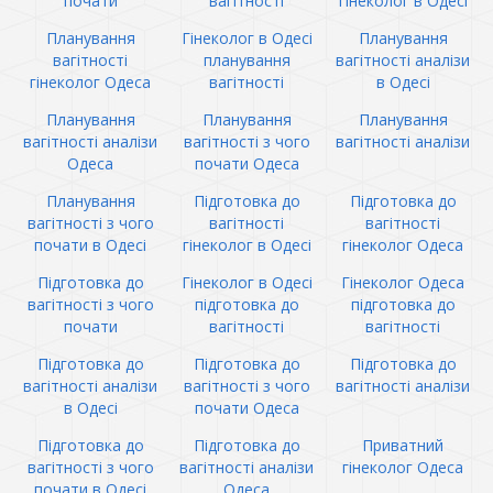
почати
вагітності
гінеколог в Одесі
Планування
Гінеколог в Одесі
Планування
вагітності
планування
вагітності аналізи
гінеколог Одеса
вагітності
в Одесі
Планування
Планування
Планування
вагітності аналізи
вагітності з чого
вагітності аналізи
Одеса
почати Одеса
Планування
Підготовка до
Підготовка до
вагітності з чого
вагітності
вагітності
почати в Одесі
гінеколог в Одесі
гінеколог Одеса
Підготовка до
Гінеколог в Одесі
Гінеколог Одеса
вагітності з чого
підготовка до
підготовка до
почати
вагітності
вагітності
Підготовка до
Підготовка до
Підготовка до
вагітності аналізи
вагітності з чого
вагітності аналізи
в Одесі
почати Одеса
Підготовка до
Підготовка до
Приватний
вагітності з чого
вагітності аналізи
гінеколог Одеса
почати в Одесі
Одеса