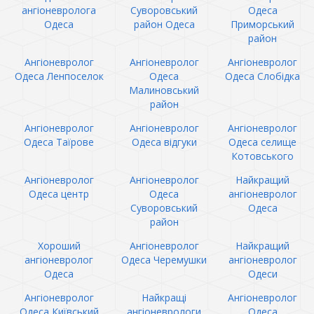
ангіоневролога
Суворовський
Одеса
Одеса
район Одеса
Приморський
район
Ангіоневролог
Ангіоневролог
Ангіоневролог
Одеса Ленпоселок
Одеса
Одеса Слобідка
Малиновський
район
Ангіоневролог
Ангіоневролог
Ангіоневролог
Одеса Таїрове
Одеса відгуки
Одеса селище
Котовського
Ангіоневролог
Ангіоневролог
Найкращий
Одеса центр
Одеса
ангіоневролог
Суворовський
Одеса
район
Хороший
Ангіоневролог
Найкращий
ангіоневролог
Одеса Черемушки
ангіоневролог
Одеса
Одеси
Ангіоневролог
Найкращі
Ангіоневролог
Одеса Київський
ангіоневрологи
Одеса