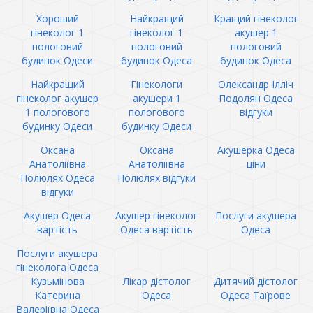
Хороший
Найкращий
Кращий гінеколог
гінеколог 1
гінеколог 1
акушер 1
пологовий
пологовий
пологовий
будинок Одеси
будинок Одеса
будинок Одеса
Найкращий
Гінекологи
Олександр Ілліч
гінеколог акушер
акушери 1
Подолян Одеса
1 пологового
пологового
відгуки
будинку Одеси
будинку Одеси
Оксана
Оксана
Акушерка Одеса
Анатоліївна
Анатоліївна
ціни
Полюлях Одеса
Полюлях відгуки
відгуки
Акушер Одеса
Акушер гінеколог
Послуги акушера
вартість
Одеса вартість
Одеса
Послуги акушера
гінеколога Одеса
Кузьмінова
Лікар дієтолог
Дитячий дієтолог
Катерина
Одеса
Одеса Таїрове
Валеріївна Одеса