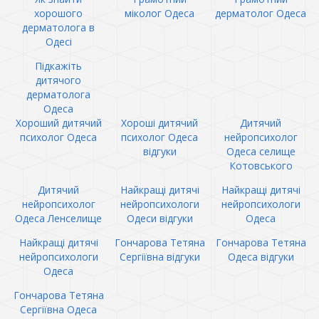
хорошого
міколог Одеса
дерматолог Одеса
дерматолога в
Одесі
Підкажіть
дитячого
дерматолога
Одеса
Хороший дитячий
Хороші дитячий
Дитячий
психолог Одеса
психолог Одеса
нейропсихолог
відгуки
Одеса селище
Котовського
Дитячий
Найкращі дитячі
Найкращі дитячі
нейропсихолог
нейропсихологи
нейропсихологи
Одеса Ленселище
Одеси відгуки
Одеса
Найкращі дитячі
Гончарова Тетяна
Гончарова Тетяна
нейропсихологи
Сергіївна відгуки
Одеса відгуки
Одеса
Гончарова Тетяна
Сергіївна Одеса