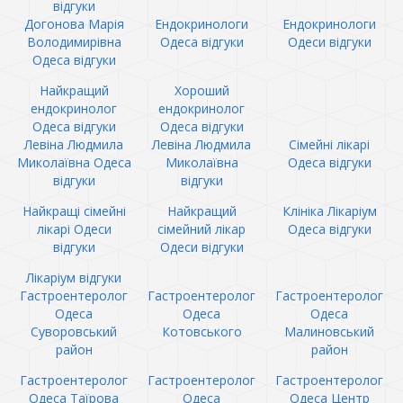
відгуки
Догонова Марія
Ендокринологи
Ендокринологи
Володимирівна
Одеса відгуки
Одеси відгуки
Одеса відгуки
Найкращий
Хороший
ендокринолог
ендокринолог
Одеса відгуки
Одеса відгуки
Левіна Людмила
Левіна Людмила
Сімейні лікарі
Миколаївна Одеса
Миколаївна
Одеса відгуки
відгуки
відгуки
Найкращі сімейні
Найкращий
Клініка Лікаріум
лікарі Одеси
сімейний лікар
Одеса відгуки
відгуки
Одеси відгуки
Лікаріум відгуки
Гастроентеролог
Гастроентеролог
Гастроентеролог
Одеса
Одеса
Одеса
Суворовський
Котовського
Малиновський
район
район
Гастроентеролог
Гастроентеролог
Гастроентеролог
Одеса Таїрова
Одеса
Одеса Центр