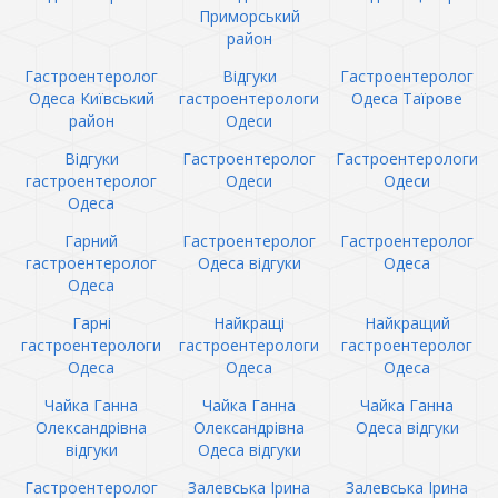
Приморський
район
Гастроентеролог
Відгуки
Гастроентеролог
Одеса Київський
гастроентерологи
Одеса Таїрове
район
Одеси
Відгуки
Гастроентеролог
Гастроентерологи
гастроентеролог
Одеси
Одеси
Одеса
Гарний
Гастроентеролог
Гастроентеролог
гастроентеролог
Одеса відгуки
Одеса
Одеса
Гарні
Найкращі
Найкращий
гастроентерологи
гастроентерологи
гастроентеролог
Одеса
Одеса
Одеса
Чайка Ганна
Чайка Ганна
Чайка Ганна
Олександрівна
Олександрівна
Одеса відгуки
відгуки
Одеса відгуки
Гастроентеролог
Залевська Ірина
Залевська Ірина