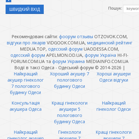
Пошук:
Рекомендовані сайти:
фоорум отзывы
OTZOVOK.COM,
відгуки про лікарів
VIDGOOK.COM.UA,
медицинский рейтинг
MEDUA.TOP,
одесский форум
UAODESSA.COM,
одесский форум
APELMON.OD.UA,
форум Україна
HI-FI-
FORUM.COM.UA та
форум Украина
MEDIAINFO.COM.UA
Водії в таксі Одеса - Одеський форум © 2014-2026
|
Найкращий
Хороший акушер 7
Хороші акушери
акушер гінеколог
пологового
Одеси відгуки
7 пологового
будинку Одеси
будинку Одеси
Консультація
Кращі гінекологи
Найкращий
акушера Одеса
акушери 5
гінеколог Одеси
пологового
будинку Одеса
Найкращий
Гінекологи
Кращі гінекологи
гінеколог акушер
акушери 7
акушери 7