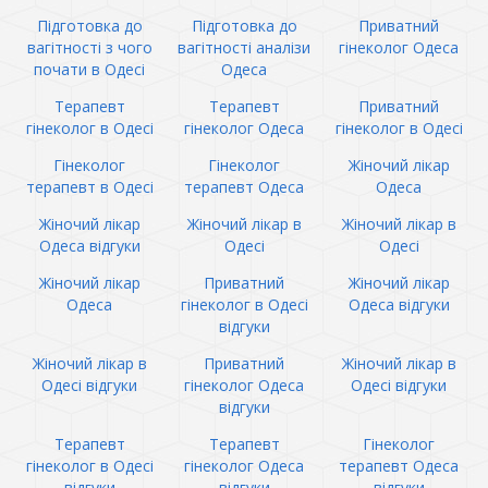
Підготовка до
Підготовка до
Приватний
вагітності з чого
вагітності аналізи
гінеколог Одеса
почати в Одесі
Одеса
Терапевт
Терапевт
Приватний
гінеколог в Одесі
гінеколог Одеса
гінеколог в Одесі
Гінеколог
Гінеколог
Жіночий лікар
терапевт в Одесі
терапевт Одеса
Одеса
Жіночий лікар
Жіночий лікар в
Жіночий лікар в
Одеса відгуки
Одесі
Одесі
Жіночий лікар
Приватний
Жіночий лікар
Одеса
гінеколог в Одесі
Одеса відгуки
відгуки
Жіночий лікар в
Приватний
Жіночий лікар в
Одесі відгуки
гінеколог Одеса
Одесі відгуки
відгуки
Терапевт
Терапевт
Гінеколог
гінеколог в Одесі
гінеколог Одеса
терапевт Одеса
відгуки
відгуки
відгуки