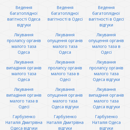
Ведення
Ведення
Ведення
багатоплідної
багатоплідної
багатоплідної
вагітності Одеса
вагітності в Одесі
вагітності в Одесі
відгуки
відгуки
Лікування
Лікування
Лікування
пролапсу органів
опущення органів
опущення органів
малого таза
малого таза
малого таза в
Одеса
Одеса
Одесі
Лікування
Лікування
Лікування
випадіння органів
пролапсу органів
пролапсу органів
малого таза
малого таза в
малого таза
Одеса
Одесі
Одеса відгуки
Лікування
Лікування
Лікування
випадіння органів
опущення органів
випадіння органів
малого таза в
малого таза
малого таза
Одесі
Одеса відгуки
Одеса відгуки
Гарбузенко
Гарбузенко
Гарбузенко
Наталія Дмитрівна
Наталія Дмитрівна
Наталія Одеса
Одеса відгуки
відгуки
відгуки