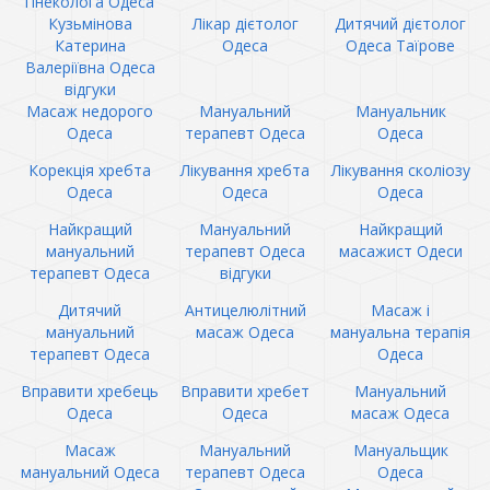
гінеколога Одеса
Кузьмінова
Лікар дієтолог
Дитячий дієтолог
Катерина
Одеса
Одеса Таїрове
Валеріївна Одеса
відгуки
Масаж недорого
Мануальний
Мануальник
Одеса
терапевт Одеса
Одеса
Корекція хребта
Лікування хребта
Лікування сколіозу
Одеса
Одеса
Одеса
Найкращий
Мануальний
Найкращий
мануальний
терапевт Одеса
масажист Одеси
терапевт Одеса
відгуки
Дитячий
Антицелюлітний
Масаж і
мануальний
масаж Одеса
мануальна терапія
терапевт Одеса
Одеса
Вправити хребець
Вправити хребет
Мануальний
Одеса
Одеса
масаж Одеса
Масаж
Мануальний
Мануальщик
мануальний Одеса
терапевт Одеса
Одеса