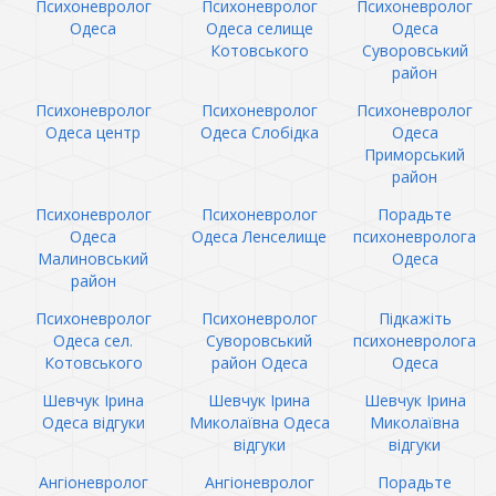
Психоневролог
Психоневролог
Психоневролог
Одеса
Одеса селище
Одеса
Котовського
Суворовський
район
Психоневролог
Психоневролог
Психоневролог
Одеса центр
Одеса Слобідка
Одеса
Приморський
район
Психоневролог
Психоневролог
Порадьте
Одеса
Одеса Ленселище
психоневролога
Малиновський
Одеса
район
Психоневролог
Психоневролог
Підкажіть
Одеса сел.
Суворовський
психоневролога
Котовського
район Одеса
Одеса
Шевчук Ірина
Шевчук Ірина
Шевчук Ірина
Одеса відгуки
Миколаївна Одеса
Миколаївна
відгуки
відгуки
Ангіоневролог
Ангіоневролог
Порадьте