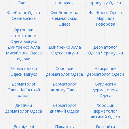
Одеса
провулок
провулку Одеса
Флеболог Одеса
Флебологи на
Флеболог Одеса
Семінарська
Семінарській
Маршала
Одеса
Говорова
Ортопеди
стоматологи
Одеса відгуки
Дмитренко Алла
Дмитренко Алла
Дерматолог
Михайлівна Одеса
Одеса відгуки
Одеса Черемушки
відгуки
Дерматологи
Хороший
Найкращий
Одеси відгуки
дерматолог Одеса
дерматолог Одеси
Дерматолог
Дерматолог
Викликати
Одеса Київський
додому Одеса
дерматолога
район
Одеса
Дитячий
Дерматолог
Хороший
дерматолог Одеса
дитячий Одеса
дерматолог
дитячий Одеса
Досвідчені
Підкажіть
Як знайти