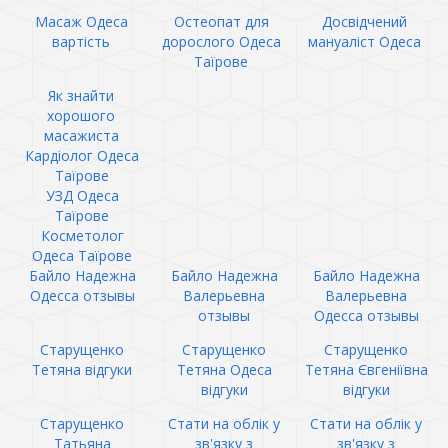
Масаж Одеса
Остеопат для
Досвідчений
вартість
дорослого Одеса
мануаліст Одеса
Таїрове
Як знайти
хорошого
масажиста
Кардіолог Одеса
Таїрове
УЗД Одеса
Таїрове
Косметолог
Одеса Таїрове
Байло Надежна
Байло Надежна
Байло Надежна
Одесса отзывы
Валерьевна
Валерьевна
отзывы
Одесса отзывы
Старущенко
Старущенко
Старущенко
Тетяна відгуки
Тетяна Одеса
Тетяна Євгеніївна
відгуки
відгуки
Старущенко
Стати на облік у
Стати на облік у
Татьяна
зв'язку з
зв'язку з