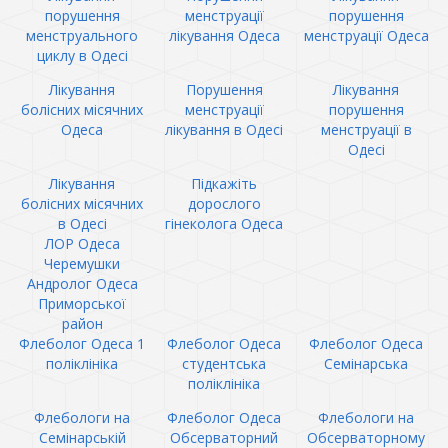
порушення
менструації
порушення
менструального
лікування Одеса
менструації Одеса
циклу в Одесі
Лікування
Порушення
Лікування
болісних місячних
менструації
порушення
Одеса
лікування в Одесі
менструації в
Одесі
Лікування
Підкажіть
болісних місячних
дорослого
в Одесі
гінеколога Одеса
ЛОР Одеса
Черемушки
Андролог Одеса
Приморської
район
Флеболог Одеса 1
Флеболог Одеса
Флеболог Одеса
поліклініка
студентська
Семінарська
поліклініка
Флебологи на
Флеболог Одеса
Флебологи на
Семінарській
Обсерваторний
Обсерваторному