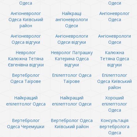
Одеса
Одеси
Ангіоневролог
Найкращі
Ангіоневролог
Одеса Київський
ангіоневрологи
Одеса
район
Одеси
Ангіоневролог
Ангіоневрологи
Ангіоневрологи
Одеса відгуки
Одеси відгуки
Одеси
Невролог
Невролог Патрашку
Калюжна
Калюжна Тетяна
Катерина Одеса
Тетяна Одеса
Євгенівна відгуки
відгуки
відгуки
Вертебролог
Епілептолог Одеса
Епілептолог
Одеса Таїрове
Таїрове
Одеса Київський
район
Найкращий
Найкращий
Хороший
епілептолог Одеса
епілептолог Одеси
епілептолог
Одеса
Вертебролог
Вертебролог Одеса
Консультація
Одеса Черемушки
Київський район
вертебролога
Одеса