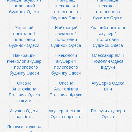
пологовий
гінекологи 1
гінеколог 1
будинок Одеса
пологового
пологового
будинку Одеса
будинку Одеси
Хороший
Найкращий
Кращий гінеколог
гінеколог 1
гінеколог 1
акушер 1
пологовий
пологовий
пологовий
будинок Одеси
будинок Одеса
будинок Одеса
Найкращий
Гінекологи
Олександр Ілліч
гінеколог акушер
акушери 1
Подолян Одеса
1 пологового
пологового
відгуки
будинку Одеси
будинку Одеси
Оксана
Оксана
Акушерка Одеса
Анатоліївна
Анатоліївна
ціни
Полюлях Одеса
Полюлях відгуки
відгуки
Акушер Одеса
Акушер гінеколог
Послуги акушера
вартість
Одеса вартість
Одеса
Послуги акушера