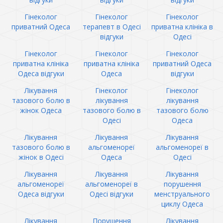
Гінеколог
Гінеколог
Гінеколог
приватний Одеса
терапевт в Одесі
приватна клініка в
відгуки
Одесі
Гінеколог
Гінеколог
Гінеколог
приватна клініка
приватна клініка
приватний Одеса
Одеса відгуки
Одеса
відгуки
Лікування
Гінеколог
Гінеколог
тазового болю в
лікування
лікування
жінок Одеса
тазового болю в
тазового болю
Одесі
Одеса
Лікування
Лікування
Лікування
тазового болю в
альгоменореї
альгоменореї в
жінок в Одесі
Одеса
Одесі
Лікування
Лікування
Лікування
альгоменореї
альгоменореї в
порушення
Одеса відгуки
Одесі відгуки
менструального
циклу Одеса
Лікування
Порушення
Лікування