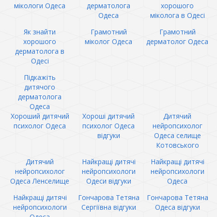
мікологи Одеса
дерматолога
хорошого
Одеса
міколога в Одесі
Як знайти
Грамотний
Грамотний
хорошого
міколог Одеса
дерматолог Одеса
дерматолога в
Одесі
Підкажіть
дитячого
дерматолога
Одеса
Хороший дитячий
Хороші дитячий
Дитячий
психолог Одеса
психолог Одеса
нейропсихолог
відгуки
Одеса селище
Котовського
Дитячий
Найкращі дитячі
Найкращі дитячі
нейропсихолог
нейропсихологи
нейропсихологи
Одеса Ленселище
Одеси відгуки
Одеса
Найкращі дитячі
Гончарова Тетяна
Гончарова Тетяна
нейропсихологи
Сергіївна відгуки
Одеса відгуки
Одеса