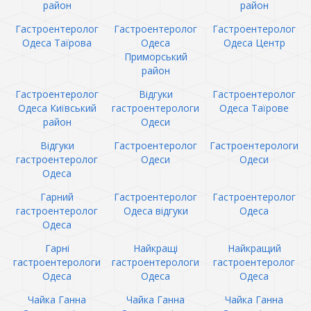
район
район
Гастроентеролог
Гастроентеролог
Гастроентеролог
Одеса Таїрова
Одеса
Одеса Центр
Приморський
район
Гастроентеролог
Відгуки
Гастроентеролог
Одеса Київський
гастроентерологи
Одеса Таїрове
район
Одеси
Відгуки
Гастроентеролог
Гастроентерологи
гастроентеролог
Одеси
Одеси
Одеса
Гарний
Гастроентеролог
Гастроентеролог
гастроентеролог
Одеса відгуки
Одеса
Одеса
Гарні
Найкращі
Найкращий
гастроентерологи
гастроентерологи
гастроентеролог
Одеса
Одеса
Одеса
Чайка Ганна
Чайка Ганна
Чайка Ганна