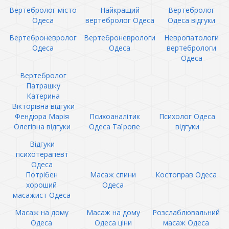
Вертебролог місто
Найкращий
Вертебролог
Одеса
вертебролог Одеса
Одеса відгуки
Вертеброневролог
Вертеброневрологи
Невропатологи
Одеса
Одеса
вертебрологи
Одеса
Вертебролог
Патрашку
Катерина
Вікторівна відгуки
Фендюра Марія
Психоаналітик
Психолог Одеса
Олегівна відгуки
Одеса Таїрове
відгуки
Відгуки
психотерапевт
Одеса
Потрібен
Масаж спини
Костоправ Одеса
хороший
Одеса
масажист Одеса
Масаж на дому
Масаж на дому
Розслаблювальний
Одеса
Одеса ціни
масаж Одеса