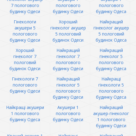
7 пологового
пологового
пологового
будинку Одеси
будинку Одеси
будинку Одеса
Гінекологи
Хороший
Найкращий
акушери 5
гінеколог акушер
гінеколог акушер
пологового
5 пологовий
5 пологовий
будинку Одеси
будинок Одеси
будинок Одеса
Хороший
Найкращий
Найкращий
гінеколог 7
гінеколог 7
гінеколог 5
пологовий
пологового
пологового
будинок Одеси
будинку Одеси
будинку Одеса
Гінекологи 7
Найкращий
Найкращі
пологового
гінеколог 5
гінекологи 5
будинку Одеси
пологового
пологового
будинку Одеси
будинку Одеса
Найкращі акушери
Акушери 1
Найкращий
1 пологового
пологового
акушер-гінеколог
будинку Одеса
будинку Одеси
1 пологового
будинку Одеси
Кращий акушер 1
Найкращі
Найкращий