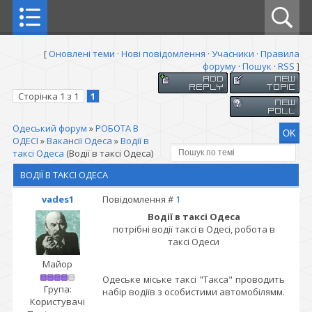
[
Оновлені теми
·
Нові повідомлення
·
Учасники
·
Правила
форуму
·
Пошук
·
RSS
]
Сторінка
1
з
1
1
Одеський форум
»
РОБОТА В
ОДЕСІ
»
Вакансії Одеса
»
Водії в
таксі Одеса
(Водії в таксі Одеса)
ВОДІЇ В ТАКСІ ОДЕСА
vades1
Повідомлення #
1
Водії в таксі Одеса
потрібні водії таксі в Одесі, робота в
таксі Одеси
Майор
Одеське міське таксі "Такса" проводить
Група:
набір водіїв з особистими автомобілямм.
Користувачі