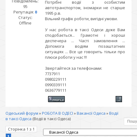
Повідомлень:
Потрібні водії з особистим
95
автотранспортом, іномарки не старше
Репутація:
0
1995 р.в.
Статус:
Вільний графік роботи, вигідні умови.
Offline
У нас робота в таксі Одеси дуже Вам
сподобається... Грамотні і хороші
деспечера ... Часті замовлення ...
Допомога водіям позаштатних
ситуаціях ... Все це говорить тільки про
плюси роботи у нас !!!
Звертайтеся за телефонами:
7737911
0980229111
0990339111
0636779111
Одеський форум
»
РОБОТА В ОДЕСІ
»
Вакансії Одеса
»
Водії
в таксі Одеса
(Водії в таксі Одеса)
Сторінка
1
з
1
1