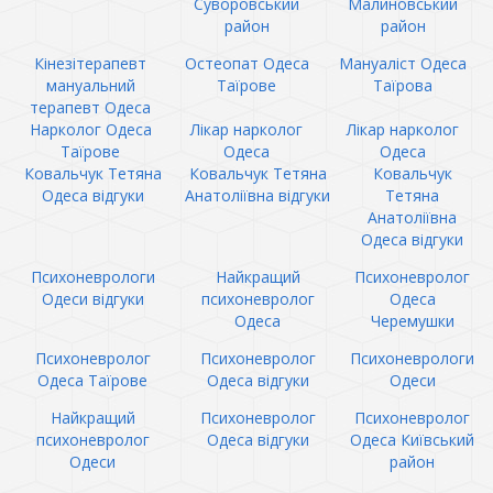
Суворовський
Малиновський
район
район
Кінезітерапевт
Остеопат Одеса
Мануаліст Одеса
мануальний
Таїрове
Таїрова
терапевт Одеса
Нарколог Одеса
Лікар нарколог
Лікар нарколог
Таїрове
Одеса
Одеса
Ковальчук Тетяна
Ковальчук Тетяна
Ковальчук
Одеса відгуки
Анатоліївна відгуки
Тетяна
Анатоліївна
Одеса відгуки
Психоневрологи
Найкращий
Психоневролог
Одеси відгуки
психоневролог
Одеса
Одеса
Черемушки
Психоневролог
Психоневролог
Психоневрологи
Одеса Таїрове
Одеса відгуки
Одеси
Найкращий
Психоневролог
Психоневролог
психоневролог
Одеса відгуки
Одеса Київський
Одеси
район