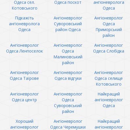
Одеса сел.
Одеса поскот
ангіоневролога
Котовського
Одеса
Підкажіть
Ангіоневролог
Ангіоневролог
ангіоневролога
Суворовський
Одеса
Одеса
район Одеса
Приморський
район
Ангіоневролог
Ангіоневролог
Ангіоневролог
Одеса Ленпоселок
Одеса
Одеса Слобідка
Малиновський
район
Ангіоневролог
Ангіоневролог
Ангіоневролог
Одеса Таїрове
Одеса відгуки
Одеса селище
Котовського
Ангіоневролог
Ангіоневролог
Найкращий
Одеса центр
Одеса
ангіоневролог
Суворовський
Одеса
район
Хороший
Ангіоневролог
Найкращий
ангіоневролог
Одеса Черемушки
ангіоневролог