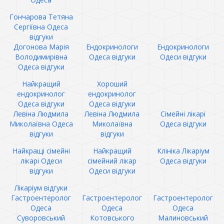
Гончарова Тетяна
Сергіївна Одеса
відгуки
Догонова Марія
Ендокринологи
Ендокринологи
Володимирівна
Одеса відгуки
Одеси відгуки
Одеса відгуки
Найкращий
Хороший
ендокринолог
ендокринолог
Одеса відгуки
Одеса відгуки
Левіна Людмила
Левіна Людмила
Сімейні лікарі
Миколаївна Одеса
Миколаївна
Одеса відгуки
відгуки
відгуки
Найкращі сімейні
Найкращий
Клініка Лікаріум
лікарі Одеси
сімейний лікар
Одеса відгуки
відгуки
Одеси відгуки
Лікаріум відгуки
Гастроентеролог
Гастроентеролог
Гастроентеролог
Одеса
Одеса
Одеса
Суворовський
Котовського
Малиновський