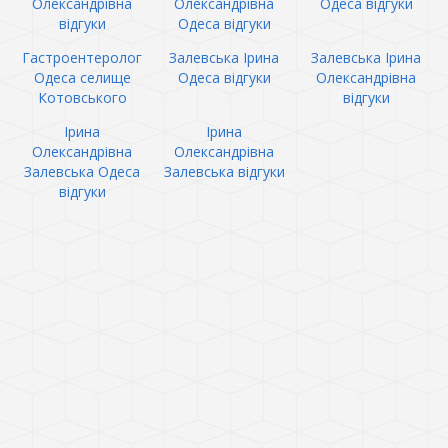
Олександрівна
Олександрівна
Одеса відгуки
відгуки
Одеса відгуки
Гастроентеролог
Залевська Ірина
Залевська Ірина
Одеса селище
Одеса відгуки
Олександрівна
Котовського
відгуки
Ірина
Ірина
Олександрівна
Олександрівна
Залевська Одеса
Залевська відгуки
відгуки