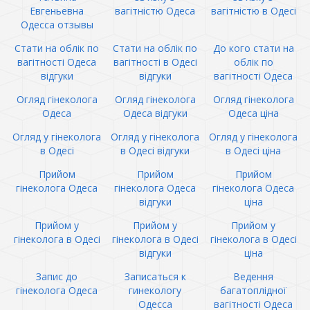
Евгеньевна
вагітністю Одеса
вагітністю в Одесі
Одесса отзывы
Стати на облік по
Стати на облік по
До кого стати на
вагітності Одеса
вагітності в Одесі
облік по
відгуки
відгуки
вагітності Одеса
Огляд гінеколога
Огляд гінеколога
Огляд гінеколога
Одеса
Одеса відгуки
Одеса ціна
Огляд у гінеколога
Огляд у гінеколога
Огляд у гінеколога
в Одесі
в Одесі відгуки
в Одесі ціна
Прийом
Прийом
Прийом
гінеколога Одеса
гінеколога Одеса
гінеколога Одеса
відгуки
ціна
Прийом у
Прийом у
Прийом у
гінеколога в Одесі
гінеколога в Одесі
гінеколога в Одесі
відгуки
ціна
Запис до
Записаться к
Ведення
гінеколога Одеса
гинекологу
багатоплідної
Одесса
вагітності Одеса