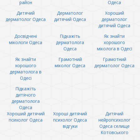
район
Одеса
Дитячий
Дерматолог
Хороший
дерматолог Одеса
дитячий Одеса
дерматолог
дитячий Одеса
Досвідчені
Підкажіть
Як знайти
мікологи Одеса
дерматолога
хорошого
Одеса
міколога в Одесі
Як знайти
Грамотний
Грамотний
хорошого
міколог Одеса
дерматолог Одеса
дерматолога в
Одесі
Підкажіть
дитячого
дерматолога
Одеса
Хороший дитячий
Хороші дитячий
Дитячий
психолог Одеса
психолог Одеса
нейропсихолог
відгуки
Одеса селище
Котовського