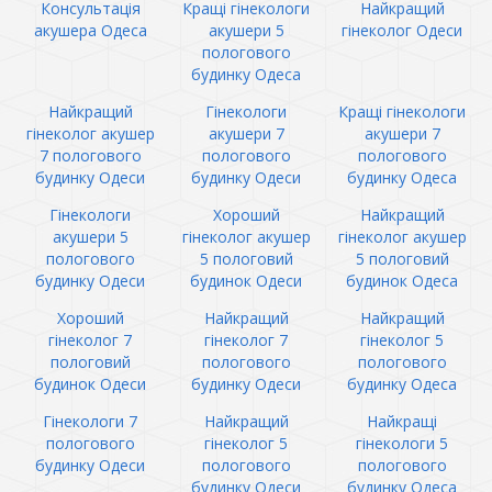
Консультація
Кращі гінекологи
Найкращий
акушера Одеса
акушери 5
гінеколог Одеси
пологового
будинку Одеса
Найкращий
Гінекологи
Кращі гінекологи
гінеколог акушер
акушери 7
акушери 7
7 пологового
пологового
пологового
будинку Одеси
будинку Одеси
будинку Одеса
Гінекологи
Хороший
Найкращий
акушери 5
гінеколог акушер
гінеколог акушер
пологового
5 пологовий
5 пологовий
будинку Одеси
будинок Одеси
будинок Одеса
Хороший
Найкращий
Найкращий
гінеколог 7
гінеколог 7
гінеколог 5
пологовий
пологового
пологового
будинок Одеси
будинку Одеси
будинку Одеса
Гінекологи 7
Найкращий
Найкращі
пологового
гінеколог 5
гінекологи 5
будинку Одеси
пологового
пологового
будинку Одеси
будинку Одеса