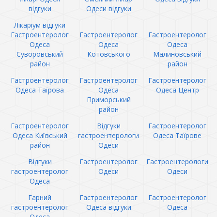
відгуки
Одеси відгуки
Лікаріум відгуки
Гастроентеролог
Гастроентеролог
Гастроентеролог
Одеса
Одеса
Одеса
Суворовський
Котовського
Малиновський
район
район
Гастроентеролог
Гастроентеролог
Гастроентеролог
Одеса Таїрова
Одеса
Одеса Центр
Приморський
район
Гастроентеролог
Відгуки
Гастроентеролог
Одеса Київський
гастроентерологи
Одеса Таїрове
район
Одеси
Відгуки
Гастроентеролог
Гастроентерологи
гастроентеролог
Одеси
Одеси
Одеса
Гарний
Гастроентеролог
Гастроентеролог
гастроентеролог
Одеса відгуки
Одеса
Одеса