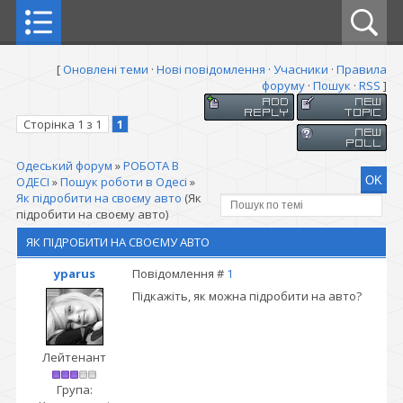
[
Оновлені теми
·
Нові повідомлення
·
Учасники
·
Правила
форуму
·
Пошук
·
RSS
]
Сторінка
1
з
1
1
Одеський форум
»
РОБОТА В
ОДЕСІ
»
Пошук роботи в Одесі
»
Як підробити на своєму авто
(Як
підробити на своєму авто)
ЯК ПІДРОБИТИ НА СВОЄМУ АВТО
yparus
Повідомлення #
1
Підкажіть, як можна підробити на авто?
Лейтенант
Група: