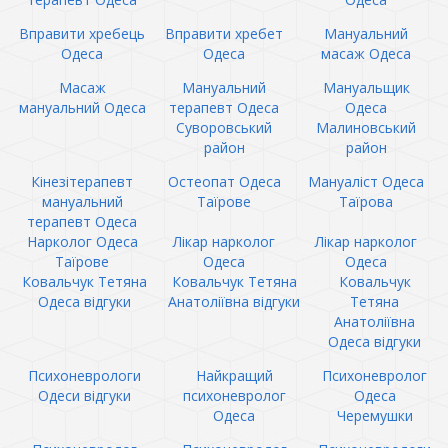
Вправити хребець
Вправити хребет
Мануальний
Одеса
Одеса
масаж Одеса
Масаж
Мануальний
Мануальщик
мануальний Одеса
терапевт Одеса
Одеса
Суворовський
Малиновський
район
район
Кінезітерапевт
Остеопат Одеса
Мануаліст Одеса
мануальний
Таїрове
Таїрова
терапевт Одеса
Нарколог Одеса
Лікар нарколог
Лікар нарколог
Таїрове
Одеса
Одеса
Ковальчук Тетяна
Ковальчук Тетяна
Ковальчук
Одеса відгуки
Анатоліївна відгуки
Тетяна
Анатоліївна
Одеса відгуки
Психоневрологи
Найкращий
Психоневролог
Одеси відгуки
психоневролог
Одеса
Одеса
Черемушки