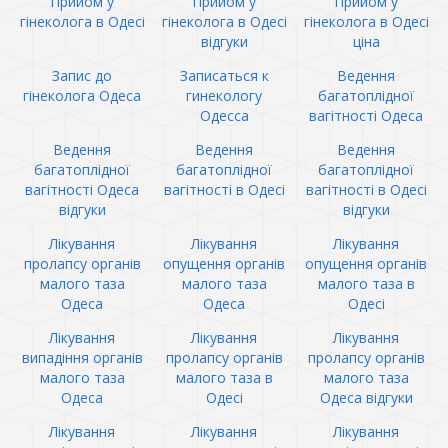
Прийом у
Прийом у
Прийом у
гінеколога в Одесі
гінеколога в Одесі
гінеколога в Одесі
відгуки
ціна
Запис до
Записаться к
Ведення
гінеколога Одеса
гинекологу
багатоплідної
Одесса
вагітності Одеса
Ведення
Ведення
Ведення
багатоплідної
багатоплідної
багатоплідної
вагітності Одеса
вагітності в Одесі
вагітності в Одесі
відгуки
відгуки
Лікування
Лікування
Лікування
пролапсу органів
опущення органів
опущення органів
малого таза
малого таза
малого таза в
Одеса
Одеса
Одесі
Лікування
Лікування
Лікування
випадіння органів
пролапсу органів
пролапсу органів
малого таза
малого таза в
малого таза
Одеса
Одесі
Одеса відгуки
Лікування
Лікування
Лікування