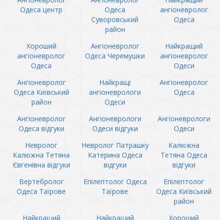
Одеса центр
Одеса
ангіоневролог
Суворовський
Одеса
район
Хороший
Ангіоневролог
Найкращий
ангіоневролог
Одеса Черемушки
ангіоневролог
Одеса
Одеси
Ангіоневролог
Найкращі
Ангіоневролог
Одеса Київський
ангіоневрологи
Одеса
район
Одеси
Ангіоневролог
Ангіоневрологи
Ангіоневрологи
Одеса відгуки
Одеси відгуки
Одеси
Невролог
Невролог Патрашку
Калюжна
Калюжна Тетяна
Катерина Одеса
Тетяна Одеса
Євгенівна відгуки
відгуки
відгуки
Вертебролог
Епілептолог Одеса
Епілептолог
Одеса Таїрове
Таїрове
Одеса Київський
район
Найкращий
Найкращий
Хороший