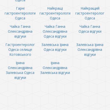
Гарні
Найкращі
Найкращий
гастроентерологи
гастроентерологи
гастроентеролог
Одеса
Одеса
Одеса
Чайка Ганна
Чайка Ганна
Чайка Ганна
Олександрівна
Олександрівна
Одеса відгуки
відгуки
Одеса відгуки
Гастроентеролог
Залевська Ірина
Залевська Ірина
Одеса селище
Одеса відгуки
Олександрівна
Котовського
відгуки
Ірина
Ірина
Олександрівна
Олександрівна
Залевська Одеса
Залевська відгуки
відгуки