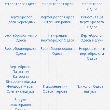
епілептолог Одеса
епілептолог Одеси
епілептолог
Одеса
Вертебролог
Вертебролог Одеса
Консультація
Одеса Черемушки
Київський район
вертебролога
Одеса
Вертебролог місто
Найкращий
Вертебролог
Одеса
вертебролог Одеса
Одеса відгуки
Вертеброневролог
Вертеброневрологи
Невропатологи
Одеса
Одеса
вертебрологи
Одеса
Вертебролог
Патрашку
Катерина
Вікторівна відгуки
Фендюра Марія
Психоаналітик
Психолог Одеса
Олегівна відгуки
Одеса Таїрове
відгуки
Відгуки
психотерапевт
Одеса