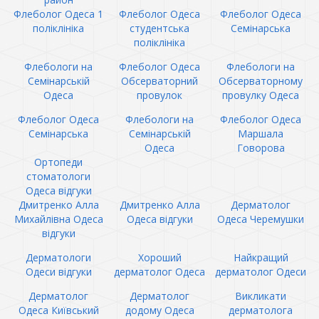
Флеболог Одеса 1
Флеболог Одеса
Флеболог Одеса
поліклініка
студентська
Семінарська
поліклініка
Флебологи на
Флеболог Одеса
Флебологи на
Семінарській
Обсерваторний
Обсерваторному
Одеса
провулок
провулку Одеса
Флеболог Одеса
Флебологи на
Флеболог Одеса
Семінарська
Семінарській
Маршала
Одеса
Говорова
Ортопеди
стоматологи
Одеса відгуки
Дмитренко Алла
Дмитренко Алла
Дерматолог
Михайлівна Одеса
Одеса відгуки
Одеса Черемушки
відгуки
Дерматологи
Хороший
Найкращий
Одеси відгуки
дерматолог Одеса
дерматолог Одеси
Дерматолог
Дерматолог
Викликати
Одеса Київський
додому Одеса
дерматолога