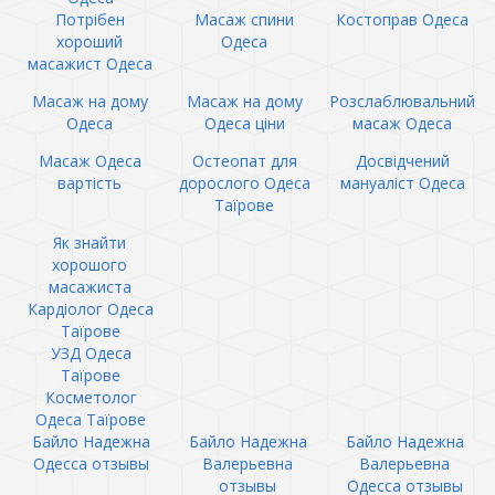
Потрібен
Масаж спини
Костоправ Одеса
хороший
Одеса
масажист Одеса
Масаж на дому
Масаж на дому
Розслаблювальний
Одеса
Одеса ціни
масаж Одеса
Масаж Одеса
Остеопат для
Досвідчений
вартість
дорослого Одеса
мануаліст Одеса
Таїрове
Як знайти
хорошого
масажиста
Кардіолог Одеса
Таїрове
УЗД Одеса
Таїрове
Косметолог
Одеса Таїрове
Байло Надежна
Байло Надежна
Байло Надежна
Одесса отзывы
Валерьевна
Валерьевна
отзывы
Одесса отзывы