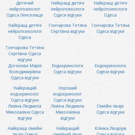
Дитячий
Найкращі дитячі
Найкращі дитячі
нейропсихолог
нейропсихологи
нейропсихологи
Одеса Ленселище
Одеси відгуки
Одеса
Найкращі дитячі
Гончарова Тетяна
Гончарова Тетяна
нейропсихологи
Сергіївна відгуки
Одеса відгуки
Одеса
Гончарова Тетяна
Сергіївна Одеса
відгуки
Догонова Марія
Ендокринологи
Ендокринологи
Володимирівна
Одеса відгуки
Одеси відгуки
Одеса відгуки
Найкращий
Хороший
ендокринолог
ендокринолог
Одеса відгуки
Одеса відгуки
Левіна Людмила
Левіна Людмила
Сімейні лікарі
Миколаївна Одеса
Миколаївна
Одеса відгуки
відгуки
відгуки
Найкращі сімейні
Найкращий
Клініка Лікаріум
лікарі Одеси
сімейний лікар
Одеса відгуки