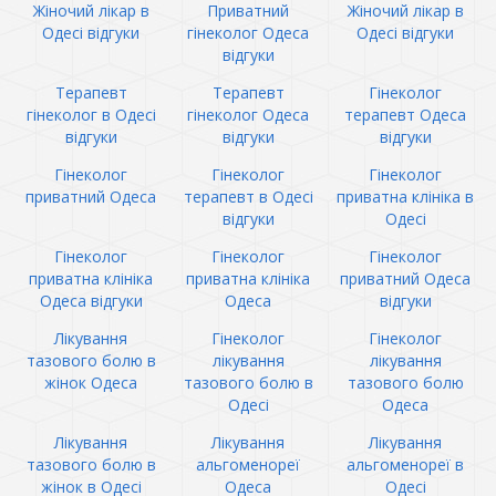
Жіночий лікар в
Приватний
Жіночий лікар в
Одесі відгуки
гінеколог Одеса
Одесі відгуки
відгуки
Терапевт
Терапевт
Гінеколог
гінеколог в Одесі
гінеколог Одеса
терапевт Одеса
відгуки
відгуки
відгуки
Гінеколог
Гінеколог
Гінеколог
приватний Одеса
терапевт в Одесі
приватна клініка в
відгуки
Одесі
Гінеколог
Гінеколог
Гінеколог
приватна клініка
приватна клініка
приватний Одеса
Одеса відгуки
Одеса
відгуки
Лікування
Гінеколог
Гінеколог
тазового болю в
лікування
лікування
жінок Одеса
тазового болю в
тазового болю
Одесі
Одеса
Лікування
Лікування
Лікування
тазового болю в
альгоменореї
альгоменореї в
жінок в Одесі
Одеса
Одесі