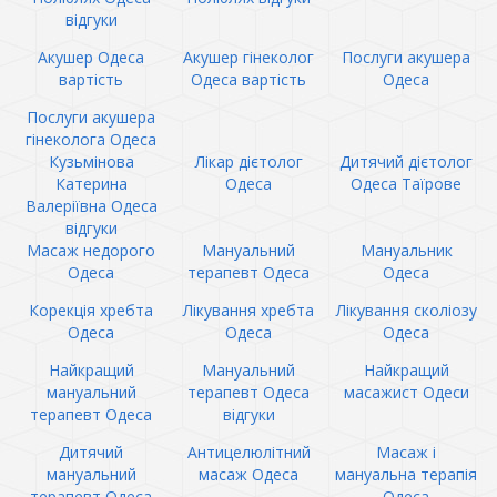
відгуки
Акушер Одеса
Акушер гінеколог
Послуги акушера
вартість
Одеса вартість
Одеса
Послуги акушера
гінеколога Одеса
Кузьмінова
Лікар дієтолог
Дитячий дієтолог
Катерина
Одеса
Одеса Таїрове
Валеріївна Одеса
відгуки
Масаж недорого
Мануальний
Мануальник
Одеса
терапевт Одеса
Одеса
Корекція хребта
Лікування хребта
Лікування сколіозу
Одеса
Одеса
Одеса
Найкращий
Мануальний
Найкращий
мануальний
терапевт Одеса
масажист Одеси
терапевт Одеса
відгуки
Дитячий
Антицелюлітний
Масаж і
мануальний
масаж Одеса
мануальна терапія
терапевт Одеса
Одеса