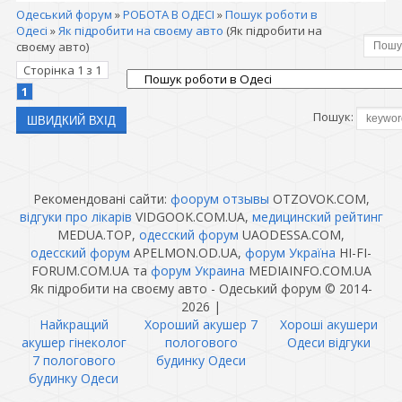
Одеський форум
»
РОБОТА В ОДЕСІ
»
Пошук роботи в
Одесі
»
Як підробити на своєму авто
(Як підробити на
своєму авто)
Сторінка
1
з
1
1
Пошук:
Рекомендовані сайти:
фоорум отзывы
OTZOVOK.COM,
відгуки про лікарів
VIDGOOK.COM.UA,
медицинский рейтинг
MEDUA.TOP,
одесский форум
UAODESSA.COM,
одесский форум
APELMON.OD.UA,
форум Україна
HI-FI-
FORUM.COM.UA та
форум Украина
MEDIAINFO.COM.UA
Як підробити на своєму авто - Одеський форум © 2014-
2026
|
Найкращий
Хороший акушер 7
Хороші акушери
акушер гінеколог
пологового
Одеси відгуки
7 пологового
будинку Одеси
будинку Одеси