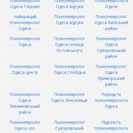
Психоневролог
Психоневролог
Психоневрологи
Одеса Таїрове
Одеса відгуки
Одеси
Найкращий
Психоневролог
Психоневролог
психоневролог
Одеса відгуки
Одеса Київський
Одеси
район
Психоневролог
Психоневролог
Психоневролог
Одеса
Одеса селище
Одеса
Котовського
Суворовський
район
Психоневролог
Психоневролог
Психоневролог
Одеса центр
Одеса Слобідка
Одеса
Приморський
район
Психоневролог
Психоневролог
Порадьте
Одеса
Одеса Ленселище
психоневролога
Малиновський
Одеса
район
Психоневролог
Психоневролог
Підкажіть
Одеса сел.
Суворовський
психоневролога