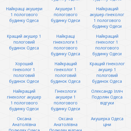
Найкращі акушери
Акушери 1
Найкращий
1 пологового
пологового
акушер-гінеколог
будинку Одеса
будинку Одеси
1 пологового
будинку Одеси
Кращий акушер 1
Найкращі
Найкращий
пологовий
гінекологи 1
гінеколог 1
будинок Одеса
пологового
пологового
будинку Одеса
будинку Одеси
Хороший
Найкращий
Кращий гінеколог
гінеколог 1
гінеколог 1
акушер 1
пологовий
пологовий
пологовий
будинок Одеси
будинок Одеса
будинок Одеса
Найкращий
Гінекологи
Олександр Ілліч
гінеколог акушер
акушери 1
Подолян Одеса
1 пологового
пологового
відгуки
будинку Одеси
будинку Одеси
Оксана
Оксана
Акушерка Одеса
Анатоліївна
Анатоліївна
ціни
Полюлях Одеса
Полюлях відгуки