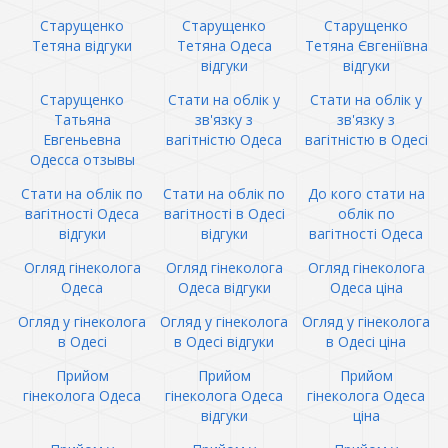
Старущенко
Старущенко
Старущенко
Тетяна відгуки
Тетяна Одеса
Тетяна Євгеніївна
відгуки
відгуки
Старущенко
Стати на облік у
Стати на облік у
Татьяна
зв'язку з
зв'язку з
Евгеньевна
вагітністю Одеса
вагітністю в Одесі
Одесса отзывы
Стати на облік по
Стати на облік по
До кого стати на
вагітності Одеса
вагітності в Одесі
облік по
відгуки
відгуки
вагітності Одеса
Огляд гінеколога
Огляд гінеколога
Огляд гінеколога
Одеса
Одеса відгуки
Одеса ціна
Огляд у гінеколога
Огляд у гінеколога
Огляд у гінеколога
в Одесі
в Одесі відгуки
в Одесі ціна
Прийом
Прийом
Прийом
гінеколога Одеса
гінеколога Одеса
гінеколога Одеса
відгуки
ціна