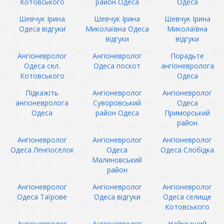
Котовського
район Одеса
Одеса
Шевчук Ірина
Шевчук Ірина
Шевчук Ірина
Одеса відгуки
Миколаївна Одеса
Миколаївна
відгуки
відгуки
Ангіоневролог
Ангіоневролог
Порадьте
Одеса сел.
Одеса поскот
ангіоневролога
Котовського
Одеса
Підкажіть
Ангіоневролог
Ангіоневролог
ангіоневролога
Суворовський
Одеса
Одеса
район Одеса
Приморський
район
Ангіоневролог
Ангіоневролог
Ангіоневролог
Одеса Ленпоселок
Одеса
Одеса Слобідка
Малиновський
район
Ангіоневролог
Ангіоневролог
Ангіоневролог
Одеса Таїрове
Одеса відгуки
Одеса селище
Котовського
Ангіоневролог
Ангіоневролог
Найкращий