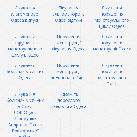
Лікування
Лікування
Лікування
альгоменореї
альгоменореї в
порушення
Одеса відгуки
Одесі відгуки
менструального
циклу Одеса
Лікування
Порушення
Лікування
порушення
менструації
порушення
менструального
лікування Одеса
менструації Одеса
циклу в Одесі
Лікування
Порушення
Лікування
болісних місячних
менструації
порушення
Одеса
лікування в Одесі
менструації в
Одесі
Лікування
Підкажіть
болісних місячних
дорослого
в Одесі
гінеколога Одеса
ЛОР Одеса
Черемушки
Андролог Одеса
Приморської
район