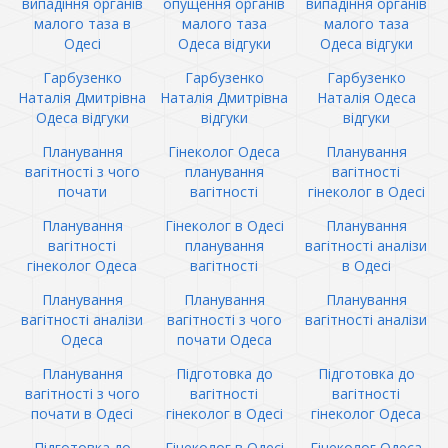
випадіння органів
опущення органів
випадіння органів
малого таза в
малого таза
малого таза
Одесі
Одеса відгуки
Одеса відгуки
Гарбузенко
Гарбузенко
Гарбузенко
Наталія Дмитрівна
Наталія Дмитрівна
Наталія Одеса
Одеса відгуки
відгуки
відгуки
Планування
Гінеколог Одеса
Планування
вагітності з чого
планування
вагітності
почати
вагітності
гінеколог в Одесі
Планування
Гінеколог в Одесі
Планування
вагітності
планування
вагітності аналізи
гінеколог Одеса
вагітності
в Одесі
Планування
Планування
Планування
вагітності аналізи
вагітності з чого
вагітності аналізи
Одеса
почати Одеса
Планування
Підготовка до
Підготовка до
вагітності з чого
вагітності
вагітності
почати в Одесі
гінеколог в Одесі
гінеколог Одеса
Підготовка до
Гінеколог в Одесі
Гінеколог Одеса