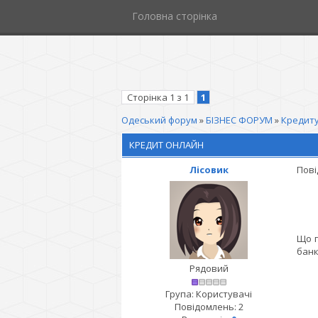
Головна сторінка
Сторінка
1
з
1
1
Одеський форум
»
БІЗНЕС ФОРУМ
»
Кредит
КРЕДИТ ОНЛАЙН
Лісовик
Пові
Що п
банк
Рядовий
Група: Користувачі
Повідомлень:
2