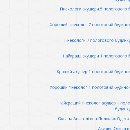
Гінекологи акушери 5 пологового 
Хороший гінеколог 7 пологовий будино
Гінекологи 7 пологового будинк
Найкращі акушери 1 пологового 
Кращий акушер 1 пологовий будино
Хороший гінеколог 1 пологовий будино
Найкращий гінеколог акушер 1 пол
будинк
Оксана Анатоліївна Полюлях Одеса 
Акушер Одеса в