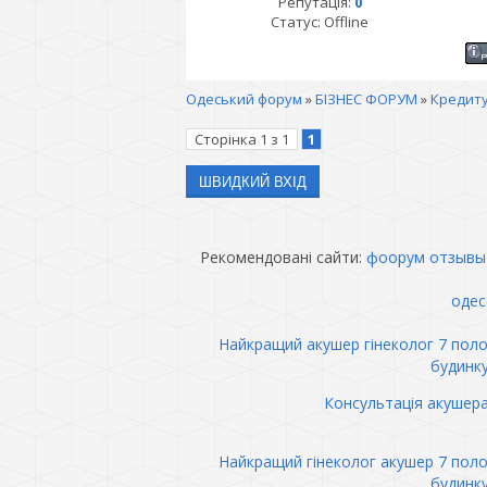
Репутація:
0
Статус:
Offline
Одеський форум
»
БІЗНЕС ФОРУМ
»
Кредит
Сторінка
1
з
1
1
Рекомендовані сайти:
фоорум отзывы
одес
Найкращий акушер гінеколог 7 пол
будинк
Консультація акушер
Найкращий гінеколог акушер 7 пол
будинк