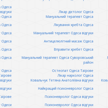
а Одеса
відгуки
Лікар дієтолог Одеса
 Одеса
Мануальний терапевт Одеса
а Одеса
Лікування хребта Одеса
т Одеса
Мануальний терапевт Одеса відгуки
т Одеса
Антицелюлітний масаж Одеса
ь Одеса
Вправити хребет Одеса
 Одеса
Мануальний терапевт Одеса Суворовський
район
т Одеса
Остеопат Одеса Таїрове
Таїрове
Лікар нарколог Одеса
відгуки
Ковальчук Тетяна Анатоліївна відгуки
Кова
відгуки
Найкращий психоневролог Одеса
Таїрове
Психоневролог Одеса відгуки
 Одеси
Психоневролог Одеса відгуки