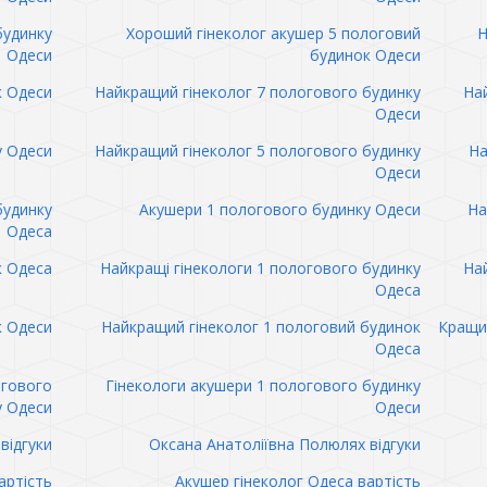
будинку
Хороший гінеколог акушер 5 пологовий
Н
Одеси
будинок Одеси
к Одеси
Найкращий гінеколог 7 пологового будинку
Най
Одеси
у Одеси
Найкращий гінеколог 5 пологового будинку
На
Одеси
будинку
Акушери 1 пологового будинку Одеси
На
Одеса
к Одеса
Найкращі гінекологи 1 пологового будинку
Най
Одеса
к Одеси
Найкращий гінеколог 1 пологовий будинок
Кращий
Одеса
огового
Гінекологи акушери 1 пологового будинку
у Одеси
Одеси
відгуки
Оксана Анатоліївна Полюлях відгуки
артість
Акушер гінеколог Одеса вартість