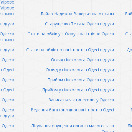
Таїрове
Таїрове
отзывы
Байло Надежна Валерьевна отзывы
Бай
відгуки
Старущенко Тетяна Одеса відгуки
 Одесса
Стати на облік у зв'язку з вагітністю Одеса
Ста
отзывы
відгуки
Стати на облік по вагітності в Одесі відгуки
До
а Одеса
Огляд гінеколога Одеса відгуки
в Одесі
Огляд у гінеколога в Одесі відгуки
а Одеса
Прийом гінеколога Одеса відгуки
в Одесі
Прийом у гінеколога в Одесі відгуки
а Одеса
Записаться к гинекологу Одесса
і Одеса
Ведення багатоплідної вагітності в Одесі
відгуки
а Одеса
Лікування опущення органів малого таза
Лі
Одеса