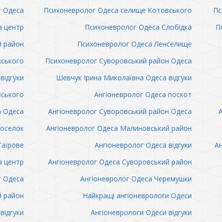
 Одеса
Психоневролог Одеса селище Котовського
Пс
а центр
Психоневролог Одеса Слобідка
П
й район
Психоневролог Одеса Ленселище
вського
Психоневролог Суворовський район Одеса
відгуки
Шевчук Ірина Миколаївна Одеса відгуки
вського
Ангіоневролог Одеса поскот
а Одеса
Ангіоневролог Суворовський район Одеса
поселок
Ангіоневролог Одеса Малиновський район
Таїрове
Ангіоневролог Одеса відгуки
Ан
а центр
Ангіоневролог Одеса Суворовський район
г Одеса
Ангіоневролог Одеса Черемушки
й район
Найкращі ангіоневрологи Одеси
відгуки
Ангіоневрологи Одеси відгуки