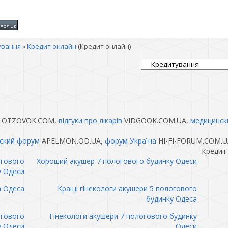
ування
»
Кредит онлайн
(Кредит онлайн)
OTZOVOK.COM,
відгуки про лікарів
VIDGOOK.COM.UA,
медицинск
ский форум
APELMON.OD.UA,
форум Україна
HI-FI-FORUM.COM.U
Кредит
огового
Хороший акушер 7 пологового будинку Одеси
у Одеси
а Одеса
Кращі гінекологи акушери 5 пологового
будинку Одеса
огового
Гінекологи акушери 7 пологового будинку
у Одеси
Одеси