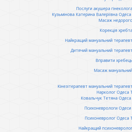
Послуги акушера гінеколог
Кузьмінова Катерина Валеріївна Одеса 
Масаж недорого
Корекція хребт
Найкращий мануальний терапев
Дитячий мануальний терапев
Вправити хребец
Масаж мануальний
Кінезітерапевт мануальний терапев
Нарколог Одеса 
Ковальчук Тетяна Одеса 
Психоневрологи Одеси 
Психоневролог Одеса 
Найкращий психоневролог