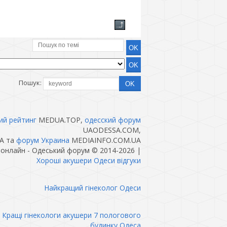
Пошук:
ий рейтинг
MEDUA.TOP,
одесский форум
UAODESSA.COM,
A та
форум Украина
MEDIAINFO.COM.UA
 онлайн - Одеський форум © 2014-2026
|
Хороші акушери Одеси відгуки
Найкращий гінеколог Одеси
Кращі гінекологи акушери 7 пологового
будинку Одеса