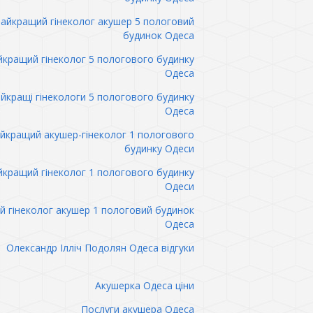
айкращий гінеколог акушер 5 пологовий
будинок Одеса
кращий гінеколог 5 пологового будинку
Одеса
йкращі гінекологи 5 пологового будинку
Одеса
йкращий акушер-гінеколог 1 пологового
будинку Одеси
кращий гінеколог 1 пологового будинку
Одеси
 гінеколог акушер 1 пологовий будинок
Одеса
Олександр Ілліч Подолян Одеса відгуки
Акушерка Одеса ціни
Послуги акушера Одеса