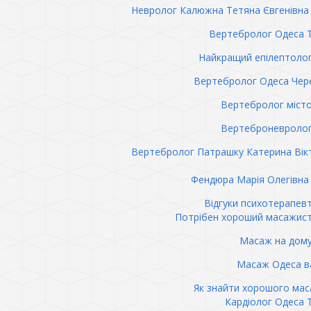
Невролог Калюжна Тетяна Євгенівна 
Вертебролог Одеса 
Найкращий епілептоло
Вертебролог Одеса Чер
Вертебролог міст
Вертеброневролог
Вертебролог Патрашку Катерина Вік
Фендюра Марія Олегівна 
Відгуки психотерапев
Потрібен хороший масажис
Масаж на дому
Масаж Одеса в
Як знайти хорошого ма
Кардіолог Одеса 