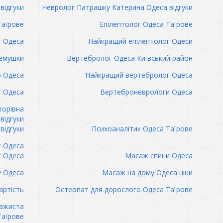
відгуки
Невролог Патрашку Катерина Одеса відгуки
Таїрове
Епілептолог Одеса Таїрове
г Одеса
Найкращий епілептолог Одеси
емушки
Вертебролог Одеса Київський район
о Одеса
Найкращий вертебролог Одеса
 Одеса
Вертеброневрологи Одеса
торівна
відгуки
відгуки
Психоаналітик Одеса Таїрове
т Одеса
т Одеса
Масаж спини Одеса
 Одеса
Масаж на дому Одеса ціни
артість
Остеопат для дорослого Одеса Таїрове
сажиста
Таїрове