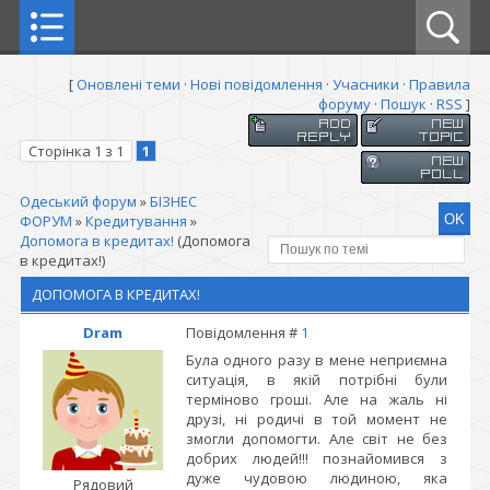
[
Оновлені теми
·
Нові повідомлення
·
Учасники
·
Правила
форуму
·
Пошук
·
RSS
]
Сторінка
1
з
1
1
Одеський форум
»
БІЗНЕС
ФОРУМ
»
Кредитування
»
Допомога в кредитах!
(Допомога
в кредитах!)
ДОПОМОГА В КРЕДИТАХ!
Dram
Повідомлення #
1
Була одного разу в мене неприємна
ситуація, в якій потрібні були
терміново гроші. Але на жаль ні
друзі, ні родичі в той момент не
змогли допомогти. Але світ не без
добрих людей!!! познайомився з
дуже чудовою людиною, яка
Рядовий