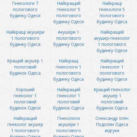
Гінекологи 7
Найкращий
Найкращі
пологового
гінеколог 5
гінекологи 5
будинку Одеси
пологового
пологового
будинку Одеси
будинку Одеса
Найкращі акушери
Акушери 1
Найкращий
1 пологового
пологового
акушер-гінеколог
будинку Одеса
будинку Одеси
1 пологового
будинку Одеси
Кращий акушер 1
Найкращі
Найкращий
пологовий
гінекологи 1
гінеколог 1
будинок Одеса
пологового
пологового
будинку Одеса
будинку Одеси
Хороший
Найкращий
Кращий гінеколог
гінеколог 1
гінеколог 1
акушер 1
пологовий
пологовий
пологовий
будинок Одеси
будинок Одеса
будинок Одеса
Найкращий
Гінекологи
Олександр Ілліч
гінеколог акушер
акушери 1
Подолян Одеса
1 пологового
пологового
відгуки
будинку Одеси
будинку Одеси