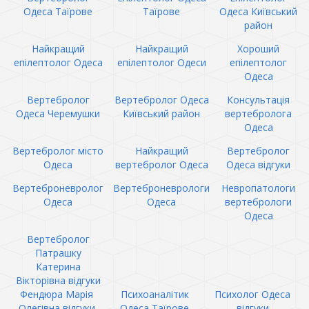
Одеса Таїрове
Таїрове
Одеса Київський
район
Найкращий
Найкращий
Хороший
епілептолог Одеса
епілептолог Одеси
епілептолог
Одеса
Вертебролог
Вертебролог Одеса
Консультація
Одеса Черемушки
Київський район
вертебролога
Одеса
Вертебролог місто
Найкращий
Вертебролог
Одеса
вертебролог Одеса
Одеса відгуки
Вертеброневролог
Вертеброневрологи
Невропатологи
Одеса
Одеса
вертебрологи
Одеса
Вертебролог
Патрашку
Катерина
Вікторівна відгуки
Фендюра Марія
Психоаналітик
Психолог Одеса
Олегівна відгуки
Одеса Таїрове
відгуки