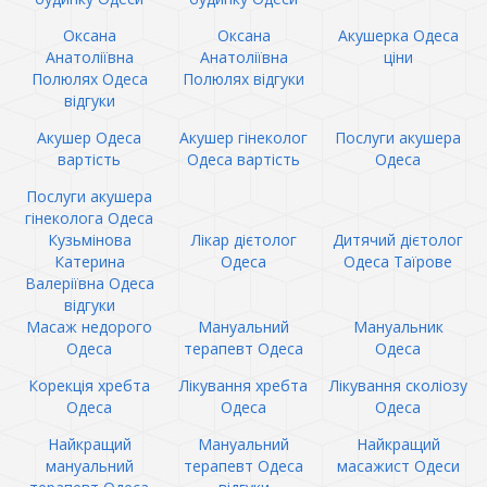
Оксана
Оксана
Акушерка Одеса
Анатоліївна
Анатоліївна
ціни
Полюлях Одеса
Полюлях відгуки
відгуки
Акушер Одеса
Акушер гінеколог
Послуги акушера
вартість
Одеса вартість
Одеса
Послуги акушера
гінеколога Одеса
Кузьмінова
Лікар дієтолог
Дитячий дієтолог
Катерина
Одеса
Одеса Таїрове
Валеріївна Одеса
відгуки
Масаж недорого
Мануальний
Мануальник
Одеса
терапевт Одеса
Одеса
Корекція хребта
Лікування хребта
Лікування сколіозу
Одеса
Одеса
Одеса
Найкращий
Мануальний
Найкращий
мануальний
терапевт Одеса
масажист Одеси