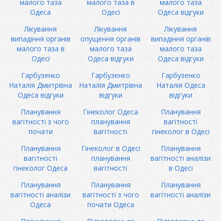
малого таза
малого таза в
малого таза
Одеса
Одесі
Одеса відгуки
Лікування
Лікування
Лікування
випадіння органів
опущення органів
випадіння органів
малого таза в
малого таза
малого таза
Одесі
Одеса відгуки
Одеса відгуки
Гарбузенко
Гарбузенко
Гарбузенко
Наталія Дмитрівна
Наталія Дмитрівна
Наталія Одеса
Одеса відгуки
відгуки
відгуки
Планування
Гінеколог Одеса
Планування
вагітності з чого
планування
вагітності
почати
вагітності
гінеколог в Одесі
Планування
Гінеколог в Одесі
Планування
вагітності
планування
вагітності аналізи
гінеколог Одеса
вагітності
в Одесі
Планування
Планування
Планування
вагітності аналізи
вагітності з чого
вагітності аналізи
Одеса
почати Одеса