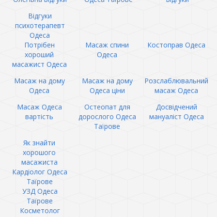
Відгуки
психотерапевт
Одеса
Потрібен
Масаж спини
Костоправ Одеса
хороший
Одеса
масажист Одеса
Масаж на дому
Масаж на дому
Розслаблювальний
Одеса
Одеса ціни
масаж Одеса
Масаж Одеса
Остеопат для
Досвідчений
вартість
дорослого Одеса
мануаліст Одеса
Таїрове
Як знайти
хорошого
масажиста
Кардіолог Одеса
Таїрове
УЗД Одеса
Таїрове
Косметолог