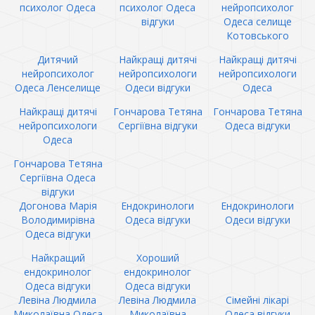
психолог Одеса
психолог Одеса
нейропсихолог
відгуки
Одеса селище
Котовського
Дитячий
Найкращі дитячі
Найкращі дитячі
нейропсихолог
нейропсихологи
нейропсихологи
Одеса Ленселище
Одеси відгуки
Одеса
Найкращі дитячі
Гончарова Тетяна
Гончарова Тетяна
нейропсихологи
Сергіївна відгуки
Одеса відгуки
Одеса
Гончарова Тетяна
Сергіївна Одеса
відгуки
Догонова Марія
Ендокринологи
Ендокринологи
Володимирівна
Одеса відгуки
Одеси відгуки
Одеса відгуки
Найкращий
Хороший
ендокринолог
ендокринолог
Одеса відгуки
Одеса відгуки
Левіна Людмила
Левіна Людмила
Сімейні лікарі
Миколаївна Одеса
Миколаївна
Одеса відгуки