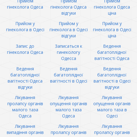
Прийом
Прийом
Прийом
гінеколога Одеса
гінеколога Одеса
гінеколога Одеса
відгуки
ціна
Прийом у
Прийом у
Прийом у
гінеколога в Одесі
гінеколога в Одесі
гінеколога в Одесі
відгуки
ціна
Запис до
Записаться к
Ведення
гінеколога Одеса
гинекологу
багатоплідної
Одесса
вагітності Одеса
Ведення
Ведення
Ведення
багатоплідної
багатоплідної
багатоплідної
вагітності Одеса
вагітності в Одесі
вагітності в Одесі
відгуки
відгуки
Лікування
Лікування
Лікування
пролапсу органів
опущення органів
опущення органів
малого таза
малого таза
малого таза в
Одеса
Одеса
Одесі
Лікування
Лікування
Лікування
випадіння органів
пролапсу органів
пролапсу органів