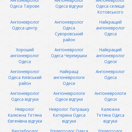
Ангіоневролог
Ангіоневролог
Ангіоневролог
Одеса Таїрове
Одеса відгуки
Одеса селище
Котовського
Ангіоневролог
Ангіоневролог
Найкращий
Одеса центр
Одеса
ангіоневролог
Суворовський
Одеса
район
Хороший
Ангіоневролог
Найкращий
ангіоневролог
Одеса Черемушки
ангіоневролог
Одеса
Одеси
Ангіоневролог
Найкращі
Ангіоневролог
Одеса Київський
ангіоневрологи
Одеса
район
Одеси
Ангіоневролог
Ангіоневрологи
Ангіоневрологи
Одеса відгуки
Одеси відгуки
Одеси
Невролог
Невролог Патрашку
Калюжна
Калюжна Тетяна
Катерина Одеса
Тетяна Одеса
Євгенівна відгуки
відгуки
відгуки
Вертебролог
Епілептолог Одеса
Епілептолог