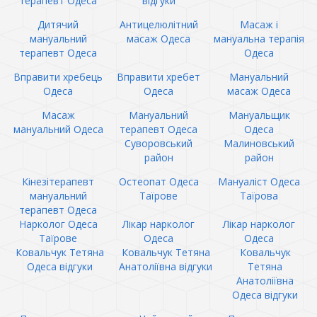
терапевт Одеса
відгуки
Дитячий
Антицелюлітний
Масаж і
мануальний
масаж Одеса
мануальна терапія
терапевт Одеса
Одеса
Вправити хребець
Вправити хребет
Мануальний
Одеса
Одеса
масаж Одеса
Масаж
Мануальний
Мануальщик
мануальний Одеса
терапевт Одеса
Одеса
Суворовський
Малиновський
район
район
Кінезітерапевт
Остеопат Одеса
Мануаліст Одеса
мануальний
Таїрове
Таїрова
терапевт Одеса
Нарколог Одеса
Лікар нарколог
Лікар нарколог
Таїрове
Одеса
Одеса
Ковальчук Тетяна
Ковальчук Тетяна
Ковальчук
Одеса відгуки
Анатоліївна відгуки
Тетяна
Анатоліївна
Одеса відгуки