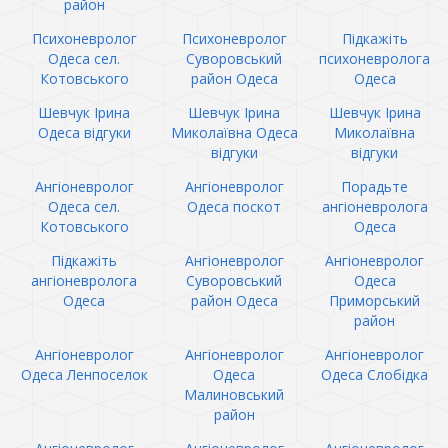
район
Психоневролог
Психоневролог
Підкажіть
Одеса сел.
Суворовський
психоневролога
Котовського
район Одеса
Одеса
Шевчук Ірина
Шевчук Ірина
Шевчук Ірина
Одеса відгуки
Миколаївна Одеса
Миколаївна
відгуки
відгуки
Ангіоневролог
Ангіоневролог
Порадьте
Одеса сел.
Одеса поскот
ангіоневролога
Котовського
Одеса
Підкажіть
Ангіоневролог
Ангіоневролог
ангіоневролога
Суворовський
Одеса
Одеса
район Одеса
Приморський
район
Ангіоневролог
Ангіоневролог
Ангіоневролог
Одеса Ленпоселок
Одеса
Одеса Слобідка
Малиновський
район