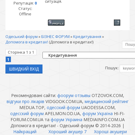
ситуація.
Репутація:
0
Статус:
Offline
Одеський форум
»
БІЗНЕС ФОРУМ
»
Кредитування
»
Допомога в кредитах!
(Допомога в кредитах!)
Сторінка
1
з
1
1
Пошук:
Рекомендовані сайти:
фоорум отзывы
OTZOVOK.COM,
відгуки про лікарів
VIDGOOK.COM.UA,
медицинский рейтинг
MEDUA.TOP,
одесский форум
UAODESSA.COM,
одесский форум
APELMON.OD.UA,
форум Україна
HI-FI-
FORUM.COM.UA та
форум Украина
MEDIAINFO.COM.UA
Допомога в кредитах! - Одеський форум © 2014-2026
|
Найкращий
Хороший акушер 7
Хороші акушери