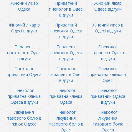
Жіночий лікар
Приватний
Жіночий лікар
Одеса
гінеколог в Одесі
Одеса відгуки
відгуки
Жіночий лікар в
Приватний
Жіночий лікар в
Одесі відгуки
гінеколог Одеса
Одесі відгуки
відгуки
Терапевт
Терапевт
Гінеколог
гінеколог в Одесі
гінеколог Одеса
терапевт Одеса
відгуки
відгуки
відгуки
Гінеколог
Гінеколог
Гінеколог
приватний Одеса
терапевт в Одесі
приватна клініка в
відгуки
Одесі
Гінеколог
Гінеколог
Гінеколог
приватна клініка
приватна клініка
приватний Одеса
Одеса відгуки
Одеса
відгуки
Лікування
Гінеколог
Гінеколог
тазового болю в
лікування
лікування
жінок Одеса
тазового болю в
тазового болю
Одесі
Одеса