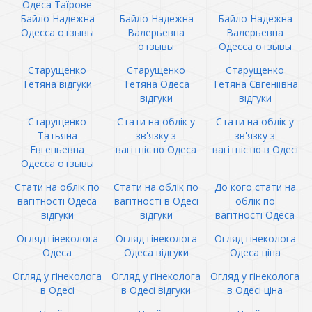
Одеса Таїрове
Байло Надежна
Байло Надежна
Байло Надежна
Одесса отзывы
Валерьевна
Валерьевна
отзывы
Одесса отзывы
Старущенко
Старущенко
Старущенко
Тетяна відгуки
Тетяна Одеса
Тетяна Євгеніївна
відгуки
відгуки
Старущенко
Стати на облік у
Стати на облік у
Татьяна
зв'язку з
зв'язку з
Евгеньевна
вагітністю Одеса
вагітністю в Одесі
Одесса отзывы
Стати на облік по
Стати на облік по
До кого стати на
вагітності Одеса
вагітності в Одесі
облік по
відгуки
відгуки
вагітності Одеса
Огляд гінеколога
Огляд гінеколога
Огляд гінеколога
Одеса
Одеса відгуки
Одеса ціна
Огляд у гінеколога
Огляд у гінеколога
Огляд у гінеколога
в Одесі
в Одесі відгуки
в Одесі ціна