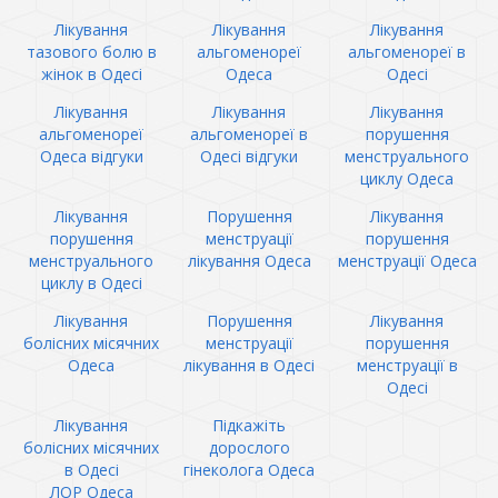
Лікування
Лікування
Лікування
тазового болю в
альгоменореї
альгоменореї в
жінок в Одесі
Одеса
Одесі
Лікування
Лікування
Лікування
альгоменореї
альгоменореї в
порушення
Одеса відгуки
Одесі відгуки
менструального
циклу Одеса
Лікування
Порушення
Лікування
порушення
менструації
порушення
менструального
лікування Одеса
менструації Одеса
циклу в Одесі
Лікування
Порушення
Лікування
болісних місячних
менструації
порушення
Одеса
лікування в Одесі
менструації в
Одесі
Лікування
Підкажіть
болісних місячних
дорослого
в Одесі
гінеколога Одеса
ЛОР Одеса