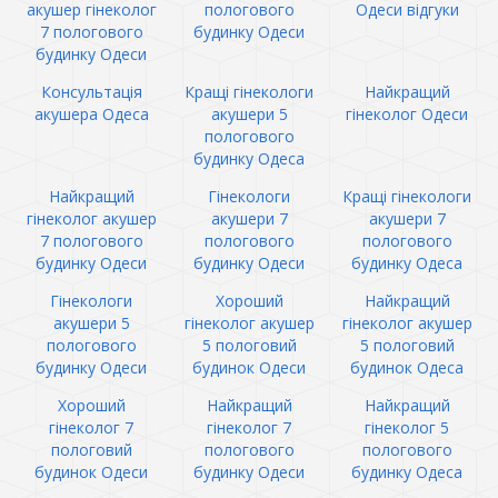
акушер гінеколог
пологового
Одеси відгуки
7 пологового
будинку Одеси
будинку Одеси
Консультація
Кращі гінекологи
Найкращий
акушера Одеса
акушери 5
гінеколог Одеси
пологового
будинку Одеса
Найкращий
Гінекологи
Кращі гінекологи
гінеколог акушер
акушери 7
акушери 7
7 пологового
пологового
пологового
будинку Одеси
будинку Одеси
будинку Одеса
Гінекологи
Хороший
Найкращий
акушери 5
гінеколог акушер
гінеколог акушер
пологового
5 пологовий
5 пологовий
будинку Одеси
будинок Одеси
будинок Одеса
Хороший
Найкращий
Найкращий
гінеколог 7
гінеколог 7
гінеколог 5
пологовий
пологового
пологового
будинок Одеси
будинку Одеси
будинку Одеса