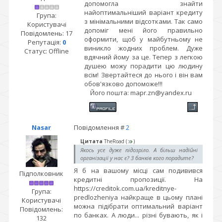
допомогла знайти
найоптимальніший варіант кредиту
Група:
з мінімальними відсотками. Так само
Користувачі
допоміг мені його правильно
Повідомлень:
17
оформити, щоб у майбутньому не
Репутація:
0
виникло жодних проблем. Дуже
Статус:
Offline
вдячний йому за це. Тепер з легкою
душею можу порадити цю людину
всім! Звертайтеся до нього і він вам
обов'язково допоможе!!!
Його пошта: mapr.zn@yandex.ru
Nasar
Повідомлення #
2
Цитата
TheRoad
(
)
Якось усе дуже підозріло. А більш надійні
організації у нас є? З банків кого порадите?
Я б на вашому місці сам подивився
Підполковник
кредитні пропозиції. На
https://creditok.com.ua/kreditnye-
Група:
predlozheniya найкраще в цьому плані
Користувачі
можна підібрати оптимальний варіант
Повідомлень:
по банках. А люди... різні бувають, як і
132