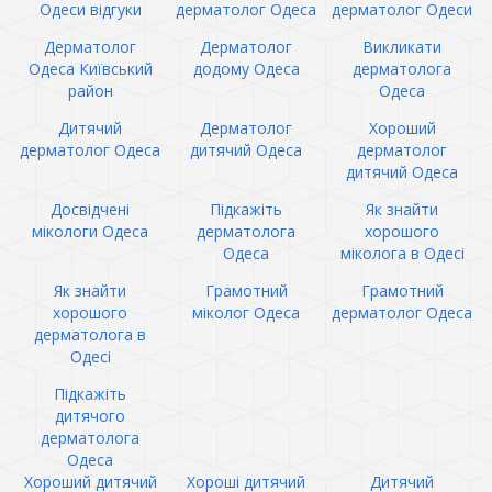
Одеси відгуки
дерматолог Одеса
дерматолог Одеси
Дерматолог
Дерматолог
Викликати
Одеса Київський
додому Одеса
дерматолога
район
Одеса
Дитячий
Дерматолог
Хороший
дерматолог Одеса
дитячий Одеса
дерматолог
дитячий Одеса
Досвідчені
Підкажіть
Як знайти
мікологи Одеса
дерматолога
хорошого
Одеса
міколога в Одесі
Як знайти
Грамотний
Грамотний
хорошого
міколог Одеса
дерматолог Одеса
дерматолога в
Одесі
Підкажіть
дитячого
дерматолога
Одеса
Хороший дитячий
Хороші дитячий
Дитячий