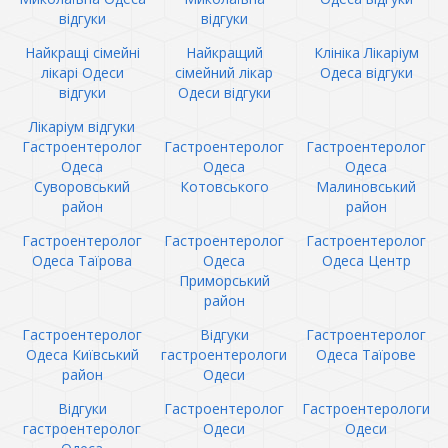
відгуки
відгуки
Найкращі сімейні
Найкращий
Клініка Лікаріум
лікарі Одеси
сімейний лікар
Одеса відгуки
відгуки
Одеси відгуки
Лікаріум відгуки
Гастроентеролог
Гастроентеролог
Гастроентеролог
Одеса
Одеса
Одеса
Суворовський
Котовського
Малиновський
район
район
Гастроентеролог
Гастроентеролог
Гастроентеролог
Одеса Таїрова
Одеса
Одеса Центр
Приморський
район
Гастроентеролог
Відгуки
Гастроентеролог
Одеса Київський
гастроентерологи
Одеса Таїрове
район
Одеси
Відгуки
Гастроентеролог
Гастроентерологи
гастроентеролог
Одеси
Одеси