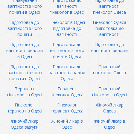
Планування
Підготовка до
Підготовка до
вагітності з чого
вагітності
вагітності
почати в Одесі
гінеколог в Одесі
гінеколог Одеса
Підготовка до
Гінеколог в Одесі
Гінеколог Одеса
вагітності з чого
підготовка до
підготовка до
почати
вагітності
вагітності
Підготовка до
Підготовка до
Підготовка до
вагітності аналізи
вагітності з чого
вагітності аналізи
в Одесі
почати Одеса
Підготовка до
Підготовка до
Приватний
вагітності з чого
вагітності аналізи
гінеколог Одеса
почати в Одесі
Одеса
Терапевт
Терапевт
Приватний
гінеколог в Одесі
гінеколог Одеса
гінеколог в Одесі
Гінеколог
Гінеколог
Жіночий лікар
терапевт в Одесі
терапевт Одеса
Одеса
Жіночий лікар
Жіночий лікар в
Жіночий лікар в
Одеса відгуки
Одесі
Одесі