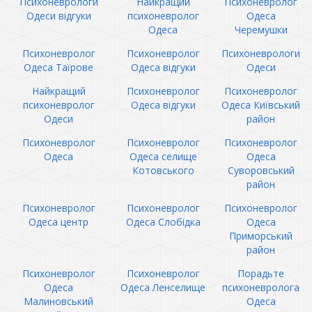
Психоневрологи
Найкращий
Психоневролог
Одеси відгуки
психоневролог
Одеса
Одеса
Черемушки
Психоневролог
Психоневролог
Психоневрологи
Одеса Таїрове
Одеса відгуки
Одеси
Найкращий
Психоневролог
Психоневролог
психоневролог
Одеса відгуки
Одеса Київський
Одеси
район
Психоневролог
Психоневролог
Психоневролог
Одеса
Одеса селище
Одеса
Котовського
Суворовський
район
Психоневролог
Психоневролог
Психоневролог
Одеса центр
Одеса Слобідка
Одеса
Приморський
район
Психоневролог
Психоневролог
Порадьте
Одеса
Одеса Ленселище
психоневролога
Малиновський
Одеса