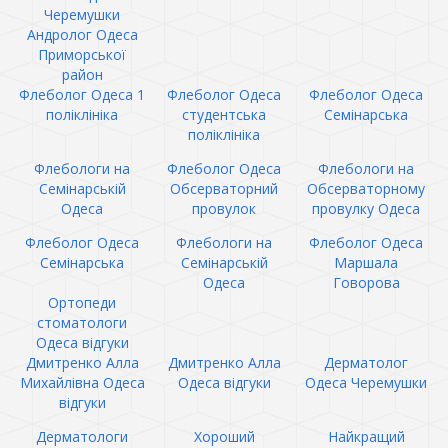
Черемушки
Андролог Одеса
Приморської
район
Флеболог Одеса 1
Флеболог Одеса
Флеболог Одеса
поліклініка
студентська
Семінарська
поліклініка
Флебологи на
Флеболог Одеса
Флебологи на
Семінарській
Обсерваторний
Обсерваторному
Одеса
провулок
провулку Одеса
Флеболог Одеса
Флебологи на
Флеболог Одеса
Семінарська
Семінарській
Маршала
Одеса
Говорова
Ортопеди
стоматологи
Одеса відгуки
Дмитренко Алла
Дмитренко Алла
Дерматолог
Михайлівна Одеса
Одеса відгуки
Одеса Черемушки
відгуки
Дерматологи
Хороший
Найкращий