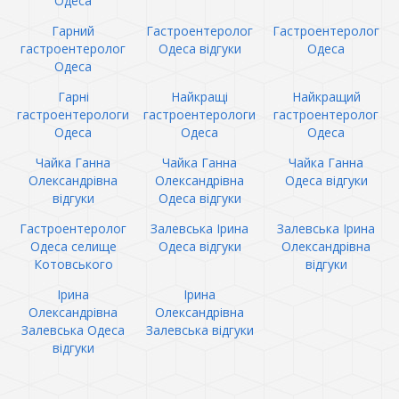
Одеса
Гарний
Гастроентеролог
Гастроентеролог
гастроентеролог
Одеса відгуки
Одеса
Одеса
Гарні
Найкращі
Найкращий
гастроентерологи
гастроентерологи
гастроентеролог
Одеса
Одеса
Одеса
Чайка Ганна
Чайка Ганна
Чайка Ганна
Олександрівна
Олександрівна
Одеса відгуки
відгуки
Одеса відгуки
Гастроентеролог
Залевська Ірина
Залевська Ірина
Одеса селище
Одеса відгуки
Олександрівна
Котовського
відгуки
Ірина
Ірина
Олександрівна
Олександрівна
Залевська Одеса
Залевська відгуки
відгуки