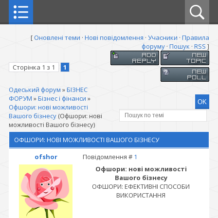
[
Оновлені теми
·
Нові повідомлення
·
Учасники
·
Правила
форуму
·
Пошук
·
RSS
]
Сторінка
1
з
1
1
Одеський форум
»
БІЗНЕС
ФОРУМ
»
Бізнес і фінанси
»
Офшори: нові можливості
Вашого бізнесу
(Офшори: нові
можливості Вашого бізнесу)
ОФШОРИ: НОВІ МОЖЛИВОСТІ ВАШОГО БІЗНЕСУ
ofshor
Повідомлення #
1
Офшори: нові можливості
Вашого бізнесу
ОФШОРИ: ЕФЕКТИВНІ СПОСОБИ
ВИКОРИСТАННЯ