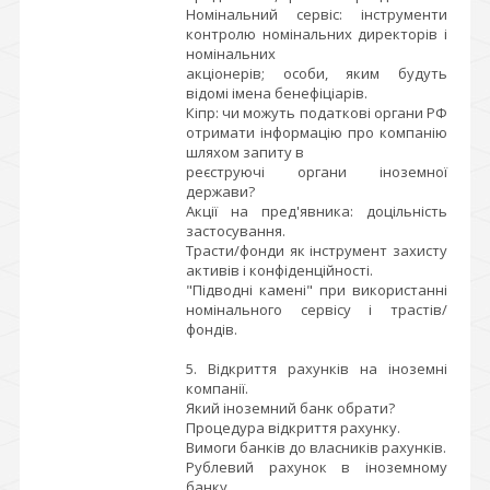
Номінальний сервіс: інструменти
контролю номінальних директорів і
номінальних
акціонерів; особи, яким будуть
відомі імена бенефіціарів.
Кіпр: чи можуть податкові органи РФ
отримати інформацію про компанію
шляхом запиту в
реєструючі органи іноземної
держави?
Акції на пред'явника: доцільність
застосування.
Трасти/фонди як інструмент захисту
активів і конфіденційності.
"Підводні камені" при використанні
номінального сервісу і трастів/
фондів.
5. Відкриття рахунків на іноземні
компанії.
Який іноземний банк обрати?
Процедура відкриття рахунку.
Вимоги банків до власників рахунків.
Рублевий рахунок в іноземному
банку.