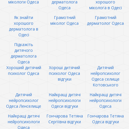
мікологи Одеса
дерматолога
хорошого
Одеса
міколога в Одесі
Як знайти
Грамотний
Грамотний
хорошого
міколог Одеса
дерматолог Одеса
дерматолога в
Одесі
Підкажіть
дитячого
дерматолога
Одеса
Хороший дитячий
Хороші дитячий
Дитячий
психолог Одеса
психолог Одеса
нейропсихолог
відгуки
Одеса селище
Котовського
Дитячий
Найкращі дитячі
Найкращі дитячі
нейропсихолог
нейропсихологи
нейропсихологи
Одеса Ленселище
Одеси відгуки
Одеса
Найкращі дитячі
Гончарова Тетяна
Гончарова Тетяна
нейропсихологи
Сергіївна відгуки
Одеса відгуки
Одеса