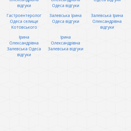
відгуки
Одеса відгуки
Гастроентеролог
Залевська Ірина
Залевська Ірина
Одеса селище
Одеса відгуки
Олександрівна
Котовського
відгуки
Ірина
Ірина
Олександрівна
Олександрівна
Залевська Одеса
Залевська відгуки
відгуки