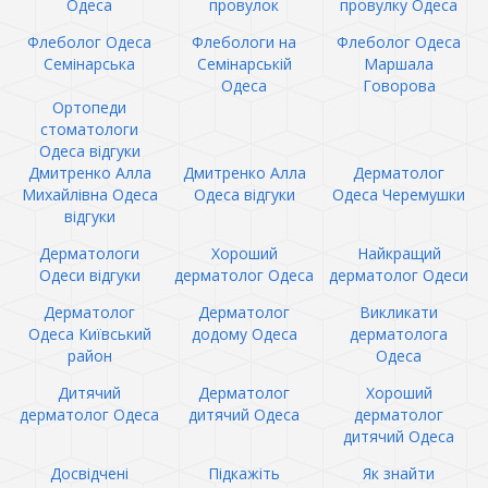
Одеса
провулок
провулку Одеса
Флеболог Одеса
Флебологи на
Флеболог Одеса
Семінарська
Семінарській
Маршала
Одеса
Говорова
Ортопеди
стоматологи
Одеса відгуки
Дмитренко Алла
Дмитренко Алла
Дерматолог
Михайлівна Одеса
Одеса відгуки
Одеса Черемушки
відгуки
Дерматологи
Хороший
Найкращий
Одеси відгуки
дерматолог Одеса
дерматолог Одеси
Дерматолог
Дерматолог
Викликати
Одеса Київський
додому Одеса
дерматолога
район
Одеса
Дитячий
Дерматолог
Хороший
дерматолог Одеса
дитячий Одеса
дерматолог
дитячий Одеса
Досвідчені
Підкажіть
Як знайти