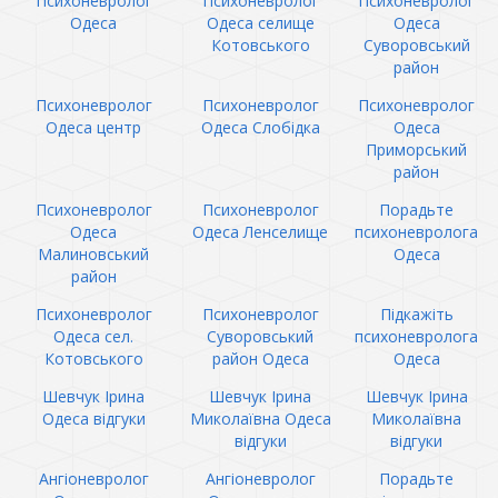
Психоневролог
Психоневролог
Психоневролог
Одеса
Одеса селище
Одеса
Котовського
Суворовський
район
Психоневролог
Психоневролог
Психоневролог
Одеса центр
Одеса Слобідка
Одеса
Приморський
район
Психоневролог
Психоневролог
Порадьте
Одеса
Одеса Ленселище
психоневролога
Малиновський
Одеса
район
Психоневролог
Психоневролог
Підкажіть
Одеса сел.
Суворовський
психоневролога
Котовського
район Одеса
Одеса
Шевчук Ірина
Шевчук Ірина
Шевчук Ірина
Одеса відгуки
Миколаївна Одеса
Миколаївна
відгуки
відгуки
Ангіоневролог
Ангіоневролог
Порадьте