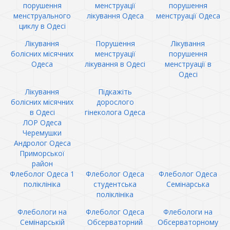
порушення
менструації
порушення
менструального
лікування Одеса
менструації Одеса
циклу в Одесі
Лікування
Порушення
Лікування
болісних місячних
менструації
порушення
Одеса
лікування в Одесі
менструації в
Одесі
Лікування
Підкажіть
болісних місячних
дорослого
в Одесі
гінеколога Одеса
ЛОР Одеса
Черемушки
Андролог Одеса
Приморської
район
Флеболог Одеса 1
Флеболог Одеса
Флеболог Одеса
поліклініка
студентська
Семінарська
поліклініка
Флебологи на
Флеболог Одеса
Флебологи на
Семінарській
Обсерваторний
Обсерваторному