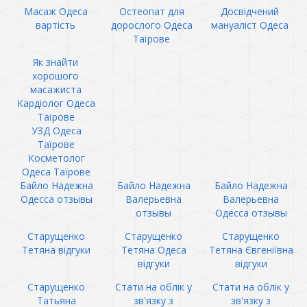
Масаж Одеса
Остеопат для
Досвідчений
вартість
дорослого Одеса
мануаліст Одеса
Таїрове
Як знайти
хорошого
масажиста
Кардіолог Одеса
Таїрове
УЗД Одеса
Таїрове
Косметолог
Одеса Таїрове
Байло Надежна
Байло Надежна
Байло Надежна
Одесса отзывы
Валерьевна
Валерьевна
отзывы
Одесса отзывы
Старущенко
Старущенко
Старущенко
Тетяна відгуки
Тетяна Одеса
Тетяна Євгеніївна
відгуки
відгуки
Старущенко
Стати на облік у
Стати на облік у
Татьяна
зв'язку з
зв'язку з