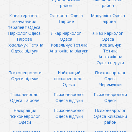
район
район
Кінезітерапевт
Остеопат Одеса
Мануаліст Одеса
мануальний
Таїрове
Таїрова
терапевт Одеса
Нарколог Одеса
Лікар нарколог
Лікар нарколог
Таїрове
Одеса
Одеса
Ковальчук Тетяна
Ковальчук Тетяна
Ковальчук
Одеса відгуки
Анатоліївна відгуки
Тетяна
Анатоліївна
Одеса відгуки
Психоневрологи
Найкращий
Психоневролог
Одеси відгуки
психоневролог
Одеса
Одеса
Черемушки
Психоневролог
Психоневролог
Психоневрологи
Одеса Таїрове
Одеса відгуки
Одеси
Найкращий
Психоневролог
Психоневролог
психоневролог
Одеса відгуки
Одеса Київський
Одеси
район