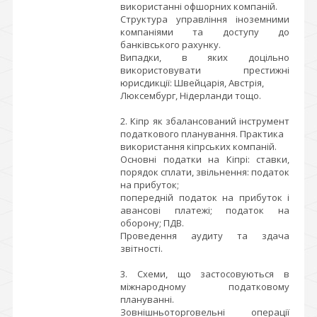
використанні офшорних компаній.
Структура управління іноземними
компаніями та доступу до
банківського рахунку.
Випадки, в яких доцільно
використовувати престижні
юрисдикції: Швейцарія, Австрія,
Люксембург, Нідерланди тощо.
2. Кіпр як збалансований інструмент
податкового планування. Практика
використання кіпрських компаній.
Основні податки на Кіпрі: ставки,
порядок сплати, звільнення: податок
на прибуток;
попередній податок на прибуток і
авансові платежі; податок на
оборону; ПДВ.
Проведення аудиту та здача
звітності.
3. Схеми, що застосовуються в
міжнародному податковому
плануванні.
Зовнішньоторговельні операції