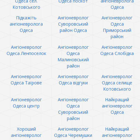
Одеса сел.
Одеса поскот
ангіоневролога
Котовського
Одеса
Підкажіть
Ангіоневролог
Ангіоневролог
ангіоневролога
Суворовський
Одеса
Одеса
район Одеса
Приморський
район
Ангіоневролог
Ангіоневролог
Ангіоневролог
Одеса Ленпоселок
Одеса
Одеса Слобідка
Малиновський
район
Ангіоневролог
Ангіоневролог
Ангіоневролог
Одеса Таїрове
Одеса відгуки
Одеса селище
Котовського
Ангіоневролог
Ангіоневролог
Найкращий
Одеса центр
Одеса
ангіоневролог
Суворовський
Одеса
район
Хороший
Ангіоневролог
Найкращий
ангіоневролог
Одеса Черемушки
ангіоневролог