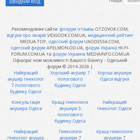
Пошук:
Рекомендовані сайти:
фоорум отзывы
OTZOVOK.COM,
відгуки про лікарів
VIDGOOK.COM.UA,
медицинский рейтинг
MEDUA.TOP,
одесский форум
UAODESSA.COM,
одесский форум
APELMON.OD.UA,
форум Україна
HI-FI-
FORUM.COM.UA та
форум Украина
MEDIAINFO.COM.UA
Офшори: нові можливості Вашого бізнесу - Одеський
форум © 2014-2026
|
Найкращий
Хороший акушер 7
Хороші акушери
акушер гінеколог
пологового
Одеси відгуки
7 пологового
будинку Одеси
будинку Одеси
Консультація
Кращі гінекологи
Найкращий
акушера Одеса
акушери 5
гінеколог Одеси
пологового
будинку Одеса
Найкращий
Гінекологи
Кращі гінекологи
гінеколог акушер
акушери 7
акушери 7