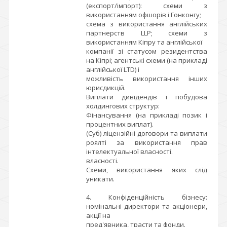
(експорт/імпорт): схеми з
використанням офшорів і Гонконгу;
схема з використання англійських
партнерств LLP; схеми з
використанням Кіпру та англійської
компанії зі статусом резидентства
на Кіпрі; агентські схеми (на прикладі
англійської LTD) і
можливість використання інших
юрисдикцій.
Виплати дивідендів і побудова
холдингових структур:
Фінансування (на прикладі позик і
процентних виплат).
(Суб) ліцензійні договори та виплати
роялті за використання прав
інтелектуальної власності.
власності.
Схеми, використання яких слід
уникати.
4. Конфіденційність бізнесу:
номінальні директори та акціонери,
акції на
пред'явника, трасти та фонди.