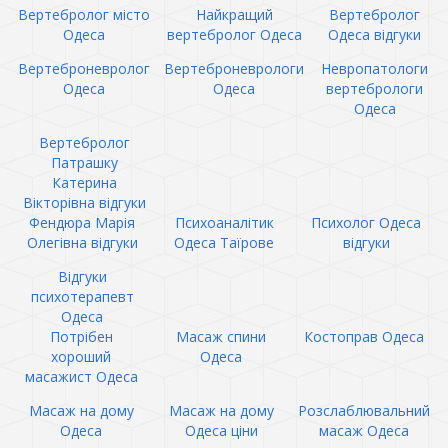
Вертебролог місто
Найкращий
Вертебролог
Одеса
вертебролог Одеса
Одеса відгуки
Вертеброневролог
Вертеброневрологи
Невропатологи
Одеса
Одеса
вертебрологи
Одеса
Вертебролог
Патрашку
Катерина
Вікторівна відгуки
Фендюра Марія
Психоаналітик
Психолог Одеса
Олегівна відгуки
Одеса Таїрове
відгуки
Відгуки
психотерапевт
Одеса
Потрібен
Масаж спини
Костоправ Одеса
хороший
Одеса
масажист Одеса
Масаж на дому
Масаж на дому
Розслаблювальний
Одеса
Одеса ціни
масаж Одеса