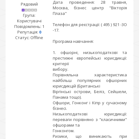
Дата проведення: 28 травня,
Рядовий
Москва, бізнес центр "Вікторія
Плаза"
Група:
Користувачі
Телефон для реєстрації: ( 495 ) 921 -3O
Повідомлень:
1
-17.
Репутація:
0
Статус:
Offline
Програма навчання:
1. офшорні, низькоподаткові та
престижні європейські юрисдикції:
критерії
вибору.
Порівняльна характеристика
найбільш популярних офшорних
юрисдикцій (Британські
Віргінські острови, Беліз, Сейшели,
Панама тощо).
Офшори, Гонконг і Кіпр у сучасному
бізнесі.
Низькоподаткові юрисдикції:
переваги порівняно з "класичними"
офшорами та
Гонконгом.
Ризики, що виникають при