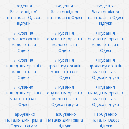
Ведення
Ведення
Ведення
багатоплідної
багатоплідної
багатоплідної
вагітності Одеса
вагітності в Одесі
вагітності в Одесі
відгуки
відгуки
Лікування
Лікування
Лікування
пролапсу органів
опущення органів
опущення органів
малого таза
малого таза
малого таза в
Одеса
Одеса
Одесі
Лікування
Лікування
Лікування
випадіння органів
пролапсу органів
пролапсу органів
малого таза
малого таза в
малого таза
Одеса
Одесі
Одеса відгуки
Лікування
Лікування
Лікування
випадіння органів
опущення органів
випадіння органів
малого таза в
малого таза
малого таза
Одесі
Одеса відгуки
Одеса відгуки
Гарбузенко
Гарбузенко
Гарбузенко
Наталія Дмитрівна
Наталія Дмитрівна
Наталія Одеса
Одеса відгуки
відгуки
відгуки