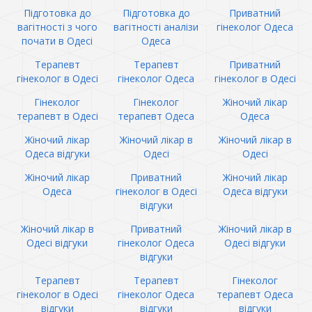
Підготовка до
Підготовка до
Приватний
вагітності з чого
вагітності аналізи
гінеколог Одеса
почати в Одесі
Одеса
Терапевт
Терапевт
Приватний
гінеколог в Одесі
гінеколог Одеса
гінеколог в Одесі
Гінеколог
Гінеколог
Жіночий лікар
терапевт в Одесі
терапевт Одеса
Одеса
Жіночий лікар
Жіночий лікар в
Жіночий лікар в
Одеса відгуки
Одесі
Одесі
Жіночий лікар
Приватний
Жіночий лікар
Одеса
гінеколог в Одесі
Одеса відгуки
відгуки
Жіночий лікар в
Приватний
Жіночий лікар в
Одесі відгуки
гінеколог Одеса
Одесі відгуки
відгуки
Терапевт
Терапевт
Гінеколог
гінеколог в Одесі
гінеколог Одеса
терапевт Одеса
відгуки
відгуки
відгуки