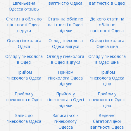
Евгеньевна
вагітністю Одеса
вагітністю в Одесі
Одесса отзывы
Стати на облік по
Стати на облік по
До кого стати на
вагітності Одеса
вагітності в Одесі
облік по
відгуки
відгуки
вагітності Одеса
Огляд гінеколога
Огляд гінеколога
Огляд гінеколога
Одеса
Одеса відгуки
Одеса ціна
Огляд у гінеколога
Огляд у гінеколога
Огляд у гінеколога
в Одесі
в Одесі відгуки
в Одесі ціна
Прийом
Прийом
Прийом
гінеколога Одеса
гінеколога Одеса
гінеколога Одеса
відгуки
ціна
Прийом у
Прийом у
Прийом у
гінеколога в Одесі
гінеколога в Одесі
гінеколога в Одесі
відгуки
ціна
Запис до
Записаться к
Ведення
гінеколога Одеса
гинекологу
багатоплідної
Одесса
вагітності Одеса