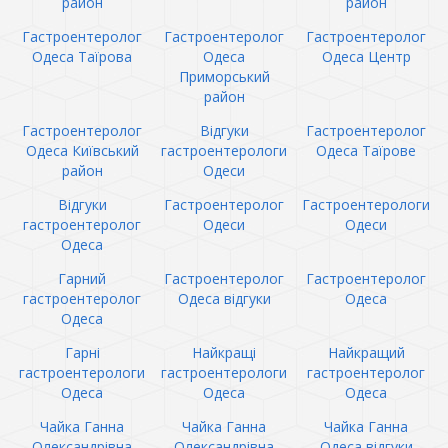
район
район
Гастроентеролог
Гастроентеролог
Гастроентеролог
Одеса Таїрова
Одеса
Одеса Центр
Приморський
район
Гастроентеролог
Відгуки
Гастроентеролог
Одеса Київський
гастроентерологи
Одеса Таїрове
район
Одеси
Відгуки
Гастроентеролог
Гастроентерологи
гастроентеролог
Одеси
Одеси
Одеса
Гарний
Гастроентеролог
Гастроентеролог
гастроентеролог
Одеса відгуки
Одеса
Одеса
Гарні
Найкращі
Найкращий
гастроентерологи
гастроентерологи
гастроентеролог
Одеса
Одеса
Одеса
Чайка Ганна
Чайка Ганна
Чайка Ганна
Олександрівна
Олександрівна
Одеса відгуки