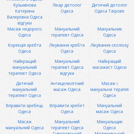
Кузьмінова
Лікар дієтолог
Дитячий дієтолог
Катерина
Одеса
Одеса Таїрове
Валеріївна Одеса
відгуки
Масаж недорого
Мануальний
Мануальник
Одеса
терапевт Одеса
Одеса
Корекція хребта
Лікування хребта
Лікування сколіозу
Одеса
Одеса
Одеса
Найкращий
Мануальний
Найкращий
мануальний
терапевт Одеса
масажист Одеси
терапевт Одеса
відгуки
Дитячий
Антицелюлітний
Масаж і
мануальний
масаж Одеса
мануальна терапія
терапевт Одеса
Одеса
Вправити хребець
Вправити хребет
Мануальний
Одеса
Одеса
масаж Одеса
Масаж
Мануальний
Мануальщик
мануальний Одеса
терапевт Одеса
Одеса
Суворовський
Малиновський