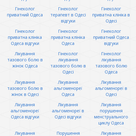
Гінеколог
Гінеколог
Гінеколог
приватний Одеса
терапевт в Одесі
приватна клініка в
відгуки
Одесі
Гінеколог
Гінеколог
Гінеколог
приватна клініка
приватна клініка
приватний Одеса
Одеса відгуки
Одеса
відгуки
Лікування
Гінеколог
Гінеколог
тазового болю в
лікування
лікування
жінок Одеса
тазового болю в
тазового болю
Одесі
Одеса
Лікування
Лікування
Лікування
тазового болю в
альгоменореї
альгоменореї в
жінок в Одесі
Одеса
Одесі
Лікування
Лікування
Лікування
альгоменореї
альгоменореї в
порушення
Одеса відгуки
Одесі відгуки
менструального
циклу Одеса
Лікування
Порушення
Лікування