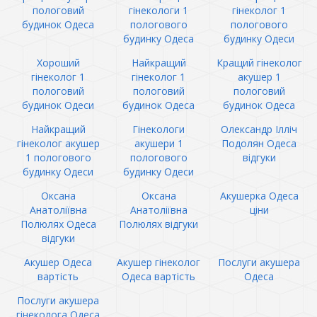
пологовий
гінекологи 1
гінеколог 1
будинок Одеса
пологового
пологового
будинку Одеса
будинку Одеси
Хороший
Найкращий
Кращий гінеколог
гінеколог 1
гінеколог 1
акушер 1
пологовий
пологовий
пологовий
будинок Одеси
будинок Одеса
будинок Одеса
Найкращий
Гінекологи
Олександр Ілліч
гінеколог акушер
акушери 1
Подолян Одеса
1 пологового
пологового
відгуки
будинку Одеси
будинку Одеси
Оксана
Оксана
Акушерка Одеса
Анатоліївна
Анатоліївна
ціни
Полюлях Одеса
Полюлях відгуки
відгуки
Акушер Одеса
Акушер гінеколог
Послуги акушера
вартість
Одеса вартість
Одеса
Послуги акушера
гінеколога Одеса