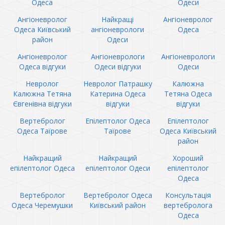
Одеса
Одеси
Ангіоневролог
Найкращі
Ангіоневролог
Одеса Київський
ангіоневрологи
Одеса
район
Одеси
Ангіоневролог
Ангіоневрологи
Ангіоневрологи
Одеса відгуки
Одеси відгуки
Одеси
Невролог
Невролог Патрашку
Калюжна
Калюжна Тетяна
Катерина Одеса
Тетяна Одеса
Євгенівна відгуки
відгуки
відгуки
Вертебролог
Епілептолог Одеса
Епілептолог
Одеса Таїрове
Таїрове
Одеса Київський
район
Найкращий
Найкращий
Хороший
епілептолог Одеса
епілептолог Одеси
епілептолог
Одеса
Вертебролог
Вертебролог Одеса
Консультація
Одеса Черемушки
Київський район
вертебролога
Одеса