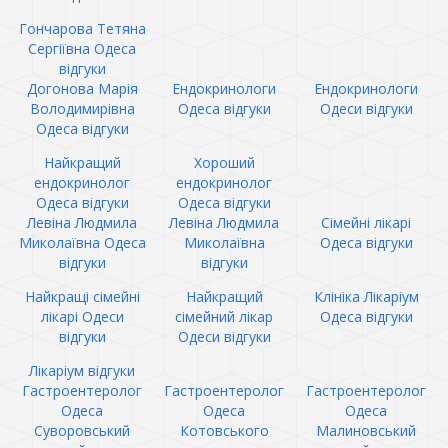
Гончарова Тетяна
Сергіївна Одеса
відгуки
Догонова Марія
Ендокринологи
Ендокринологи
Володимирівна
Одеса відгуки
Одеси відгуки
Одеса відгуки
Найкращий
Хороший
ендокринолог
ендокринолог
Одеса відгуки
Одеса відгуки
Левіна Людмила
Левіна Людмила
Сімейні лікарі
Миколаївна Одеса
Миколаївна
Одеса відгуки
відгуки
відгуки
Найкращі сімейні
Найкращий
Клініка Лікаріум
лікарі Одеси
сімейний лікар
Одеса відгуки
відгуки
Одеси відгуки
Лікаріум відгуки
Гастроентеролог
Гастроентеролог
Гастроентеролог
Одеса
Одеса
Одеса
Суворовський
Котовського
Малиновський