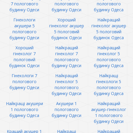
7 пологового
пологового
пологового
будинку Одеси
будинку Одеси
будинку Одеса
Гінекологи
Хороший
Найкращий
акушери 5
гінеколог акушер
гінеколог акушер
пологового
5 пологовий
5 пологовий
будинку Одеси
будинок Одеси
будинок Одеса
Хороший
Найкращий
Найкращий
гінеколог 7
гінеколог 7
гінеколог 5
пологовий
пологового
пологового
будинок Одеси
будинку Одеси
будинку Одеса
Гінекологи 7
Найкращий
Найкращі
пологового
гінеколог 5
гінекологи 5
будинку Одеси
пологового
пологового
будинку Одеси
будинку Одеса
Найкращі акушери
Акушери 1
Найкращий
1 пологового
пологового
акушер-гінеколог
будинку Одеса
будинку Одеси
1 пологового
будинку Одеси
Кращий акушер 1
Найкращі
Найкращий