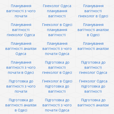
Планування
Гінеколог Одеса
Планування
вагітності з чого
планування
вагітності
почати
вагітності
гінеколог в Одесі
Планування
Гінеколог в Одесі
Планування
вагітності
планування
вагітності аналізи
гінеколог Одеса
вагітності
в Одесі
Планування
Планування
Планування
вагітності аналізи
вагітності з чого
вагітності аналізи
Одеса
почати Одеса
Планування
Підготовка до
Підготовка до
вагітності з чого
вагітності
вагітності
почати в Одесі
гінеколог в Одесі
гінеколог Одеса
Підготовка до
Гінеколог в Одесі
Гінеколог Одеса
вагітності з чого
підготовка до
підготовка до
почати
вагітності
вагітності
Підготовка до
Підготовка до
Підготовка до
вагітності аналізи
вагітності з чого
вагітності аналізи
в Одесі
почати Одеса