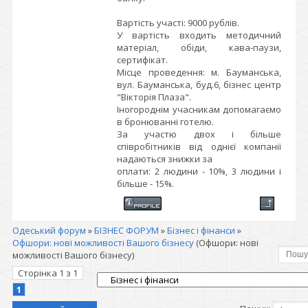
Вартість участі: 9000 рублів.
У вартість входить методичний
матеріал, обіди, кава-паузи,
сертифікат.
Місце проведення: м. Бауманська,
вул. Бауманська, буд.6, бізнес центр
"Вікторія Плаза".
Іногороднім учасникам допомагаємо
в бронюванні готелю.
За участю двох і більше
співробітників від однієї компанії
надаються знижки за
оплати: 2 людини - 10%, 3 людини і
більше - 15%.
Одеський форум
»
БІЗНЕС ФОРУМ
»
Бізнес і фінанси
»
Офшори: нові можливості Вашого бізнесу
(Офшори: нові
можливості Вашого бізнесу)
Сторінка
1
з
1
1