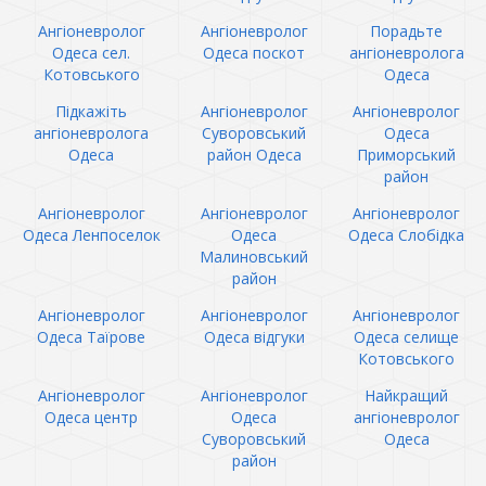
Ангіоневролог
Ангіоневролог
Порадьте
Одеса сел.
Одеса поскот
ангіоневролога
Котовського
Одеса
Підкажіть
Ангіоневролог
Ангіоневролог
ангіоневролога
Суворовський
Одеса
Одеса
район Одеса
Приморський
район
Ангіоневролог
Ангіоневролог
Ангіоневролог
Одеса Ленпоселок
Одеса
Одеса Слобідка
Малиновський
район
Ангіоневролог
Ангіоневролог
Ангіоневролог
Одеса Таїрове
Одеса відгуки
Одеса селище
Котовського
Ангіоневролог
Ангіоневролог
Найкращий
Одеса центр
Одеса
ангіоневролог
Суворовський
Одеса
район