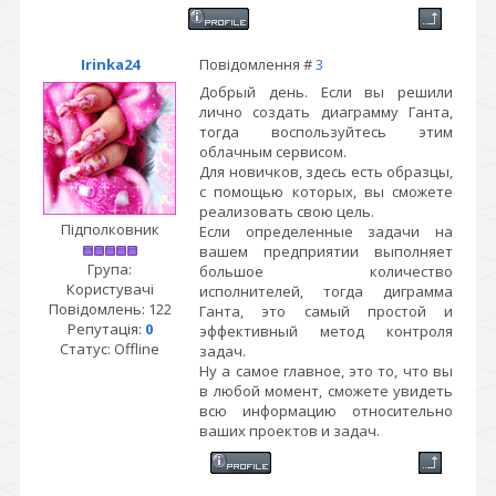
Irinka24
Повідомлення #
3
Добрый день. Если вы решили
лично создать диаграмму Ганта,
тогда воспользуйтесь этим
облачным сервисом.
Для новичков, здесь есть образцы,
с помощью которых, вы сможете
реализовать свою цель.
Підполковник
Если определенные задачи на
вашем предприятии выполняет
Група:
большое количество
Користувачі
исполнителей, тогда диграмма
Повідомлень:
122
Ганта, это самый простой и
Репутація:
0
эффективный метод контроля
Статус:
Offline
задач.
Ну а самое главное, это то, что вы
в любой момент, сможете увидеть
всю информацию относительно
ваших проектов и задач.