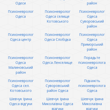
Одеси
район
Психоневролог
Психоневролог
Психоневролог
Одеса
Одеса селище
Одеса
Котовського
Суворовський
район
Психоневролог
Психоневролог
Психоневролог
Одеса центр
Одеса Слобідка
Одеса
Приморський
район
Психоневролог
Психоневролог
Порадьте
Одеса
Одеса Ленселище
психоневролога
Малиновський
Одеса
район
Психоневролог
Психоневролог
Підкажіть
Одеса сел.
Суворовський
психоневролога
Котовського
район Одеса
Одеса
Шевчук Ірина
Шевчук Ірина
Шевчук Ірина
Одеса відгуки
Миколаївна Одеса
Миколаївна
відгуки
відгуки