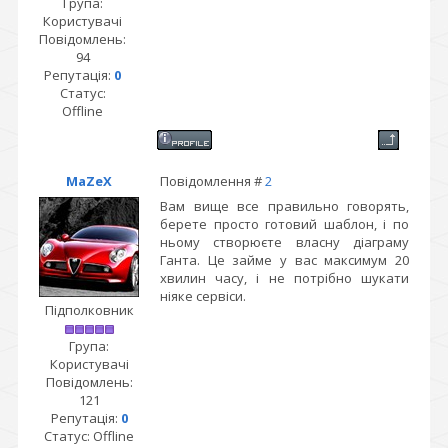
Група:
Користувачі
Повідомлень:
94
Репутація:
0
Статус:
Offline
MaZeX
Повідомлення #
2
Вам вище все правильно говорять,
берете просто готовий шаблон, і по
ньому створюєте власну діаграму
Ганта. Це займе у вас максимум 20
хвилин часу, і не потрібно шукати
ніяке сервіси.
Підполковник
Група:
Користувачі
Повідомлень:
121
Репутація:
0
Статус:
Offline