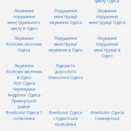
циклу Одеса
Лікування
Порушення
Лікування
порушення
менструації
порушення
менструального
лікування Одеса
менструації Одеса
циклу в Одесі
Лікування
Порушення
Лікування
болісних місячних
менструації
порушення
Одеса
лікування в Одесі
менструації в
Одесі
Лікування
Підкажіть
болісних місячних
дорослого
в Одесі
гінеколога Одеса
ЛОР Одеса
Черемушки
Андролог Одеса
Приморської
район
Флеболог Одеса 1
Флеболог Одеса
Флеболог Одеса
поліклініка
студентська
Семінарська
поліклініка