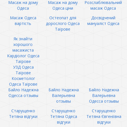
Масаж на дому
Масаж на дому
Розслаблювальний
Одеса
Одеса ціни
масаж Одеса
Масаж Одеса
Остеопат для
Досвідчений
вартість
дорослого Одеса
мануаліст Одеса
Таїрове
Як знайти
хорошого
масажиста
Кардіолог Одеса
Таїрове
УЗД Одеса
Таїрове
Косметолог
Одеса Таїрове
Байло Надежна
Байло Надежна
Байло Надежна
Одесса отзывы
Валерьевна
Валерьевна
отзывы
Одесса отзывы
Старущенко
Старущенко
Старущенко
Тетяна відгуки
Тетяна Одеса
Тетяна Євгеніївна
відгуки
відгуки