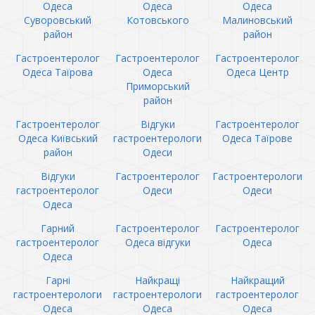
Одеса
Одеса
Одеса
Суворовський
Котовського
Малиновський
район
район
Гастроентеролог
Гастроентеролог
Гастроентеролог
Одеса Таїрова
Одеса
Одеса Центр
Приморський
район
Гастроентеролог
Відгуки
Гастроентеролог
Одеса Київський
гастроентерологи
Одеса Таїрове
район
Одеси
Відгуки
Гастроентеролог
Гастроентерологи
гастроентеролог
Одеси
Одеси
Одеса
Гарний
Гастроентеролог
Гастроентеролог
гастроентеролог
Одеса відгуки
Одеса
Одеса
Гарні
Найкращі
Найкращий
гастроентерологи
гастроентерологи
гастроентеролог
Одеса
Одеса
Одеса