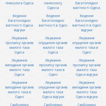
гінеколога Одеса
гинекологу
багатоплідної
Одесса
вагітності Одеса
Ведення
Ведення
Ведення
багатоплідної
багатоплідної
багатоплідної
вагітності Одеса
вагітності в Одесі
вагітності в Одесі
відгуки
відгуки
Лікування
Лікування
Лікування
пролапсу органів
опущення органів
опущення органів
малого таза
малого таза
малого таза в
Одеса
Одеса
Одесі
Лікування
Лікування
Лікування
випадіння органів
пролапсу органів
пролапсу органів
малого таза
малого таза в
малого таза
Одеса
Одесі
Одеса відгуки
Лікування
Лікування
Лікування
випадіння органів
опущення органів
випадіння органів
малого таза в
малого таза
малого таза
Одесі
Одеса відгуки
Одеса відгуки
Гарбузенко
Гарбузенко
Гарбузенко