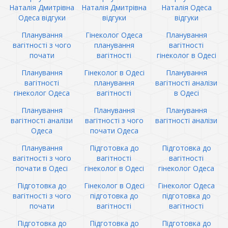
Наталія Дмитрівна
Наталія Дмитрівна
Наталія Одеса
Одеса відгуки
відгуки
відгуки
Планування
Гінеколог Одеса
Планування
вагітності з чого
планування
вагітності
почати
вагітності
гінеколог в Одесі
Планування
Гінеколог в Одесі
Планування
вагітності
планування
вагітності аналізи
гінеколог Одеса
вагітності
в Одесі
Планування
Планування
Планування
вагітності аналізи
вагітності з чого
вагітності аналізи
Одеса
почати Одеса
Планування
Підготовка до
Підготовка до
вагітності з чого
вагітності
вагітності
почати в Одесі
гінеколог в Одесі
гінеколог Одеса
Підготовка до
Гінеколог в Одесі
Гінеколог Одеса
вагітності з чого
підготовка до
підготовка до
почати
вагітності
вагітності
Підготовка до
Підготовка до
Підготовка до