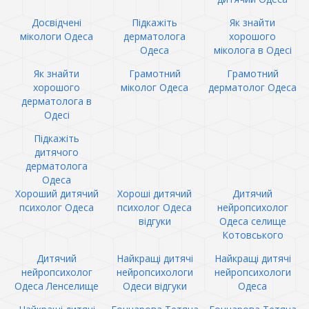
Досвідчені
Підкажіть
Як знайти
мікологи Одеса
дерматолога
хорошого
Одеса
міколога в Одесі
Як знайти
Грамотний
Грамотний
хорошого
міколог Одеса
дерматолог Одеса
дерматолога в
Одесі
Підкажіть
дитячого
дерматолога
Одеса
Хороший дитячий
Хороші дитячий
Дитячий
психолог Одеса
психолог Одеса
нейропсихолог
відгуки
Одеса селище
Котовського
Дитячий
Найкращі дитячі
Найкращі дитячі
нейропсихолог
нейропсихологи
нейропсихологи
Одеса Ленселище
Одеси відгуки
Одеса