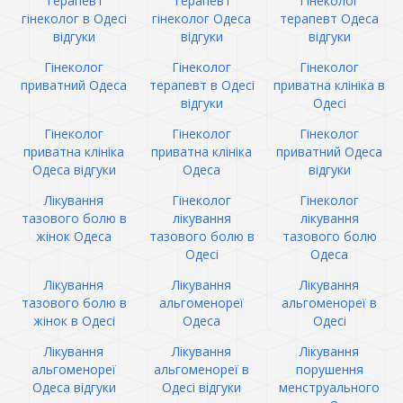
Терапевт
Терапевт
Гінеколог
гінеколог в Одесі
гінеколог Одеса
терапевт Одеса
відгуки
відгуки
відгуки
Гінеколог
Гінеколог
Гінеколог
приватний Одеса
терапевт в Одесі
приватна клініка в
відгуки
Одесі
Гінеколог
Гінеколог
Гінеколог
приватна клініка
приватна клініка
приватний Одеса
Одеса відгуки
Одеса
відгуки
Лікування
Гінеколог
Гінеколог
тазового болю в
лікування
лікування
жінок Одеса
тазового болю в
тазового болю
Одесі
Одеса
Лікування
Лікування
Лікування
тазового болю в
альгоменореї
альгоменореї в
жінок в Одесі
Одеса
Одесі
Лікування
Лікування
Лікування
альгоменореї
альгоменореї в
порушення
Одеса відгуки
Одесі відгуки
менструального