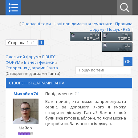
[
Оновлені теми
·
Нові повідомлення
·
Учасники
·
Правила
форуму
·
Пошук
·
RSS
]
Сторінка
1
з
1
1
Одеський форум
»
БІЗНЕС
ФОРУМ
»
Бізнес і фінанси
»
Створення діаграми Ганта
(Створення діаграми Ганта)
СТВОРЕННЯ ДІАГРАМИ ГАНТА
Михайло74
Повідомлення #
1
Всім привіт, хто може запропонувати
сервіс, за допомоги якого я зможу
створити діграму Ганта? Бажано щоб
були вже готові шаблони, по яким можна
це зробити. Завчасно всім дякую.
Майор