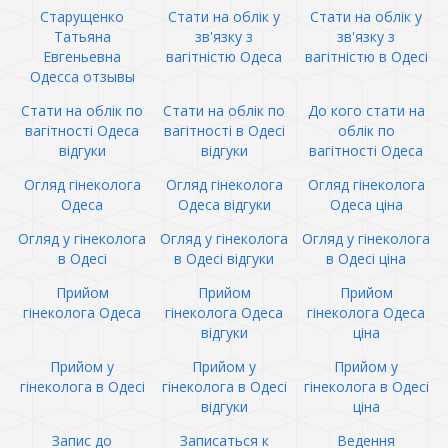
Старущенко
Стати на облік у
Стати на облік у
Татьяна
зв'язку з
зв'язку з
Евгеньевна
вагітністю Одеса
вагітністю в Одесі
Одесса отзывы
Стати на облік по
Стати на облік по
До кого стати на
вагітності Одеса
вагітності в Одесі
облік по
відгуки
відгуки
вагітності Одеса
Огляд гінеколога
Огляд гінеколога
Огляд гінеколога
Одеса
Одеса відгуки
Одеса ціна
Огляд у гінеколога
Огляд у гінеколога
Огляд у гінеколога
в Одесі
в Одесі відгуки
в Одесі ціна
Прийом
Прийом
Прийом
гінеколога Одеса
гінеколога Одеса
гінеколога Одеса
відгуки
ціна
Прийом у
Прийом у
Прийом у
гінеколога в Одесі
гінеколога в Одесі
гінеколога в Одесі
відгуки
ціна
Запис до
Записаться к
Ведення