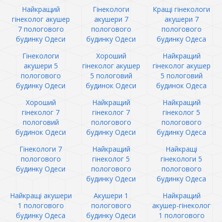
Найкращий
Гінекологи
Кращі гінекологи
гінеколог акушер
акушери 7
акушери 7
7 пологового
пологового
пологового
будинку Одеси
будинку Одеси
будинку Одеса
Гінекологи
Хороший
Найкращий
акушери 5
гінеколог акушер
гінеколог акушер
пологового
5 пологовий
5 пологовий
будинку Одеси
будинок Одеси
будинок Одеса
Хороший
Найкращий
Найкращий
гінеколог 7
гінеколог 7
гінеколог 5
пологовий
пологового
пологового
будинок Одеси
будинку Одеси
будинку Одеса
Гінекологи 7
Найкращий
Найкращі
пологового
гінеколог 5
гінекологи 5
будинку Одеси
пологового
пологового
будинку Одеси
будинку Одеса
Найкращі акушери
Акушери 1
Найкращий
1 пологового
пологового
акушер-гінеколог
будинку Одеса
будинку Одеси
1 пологового