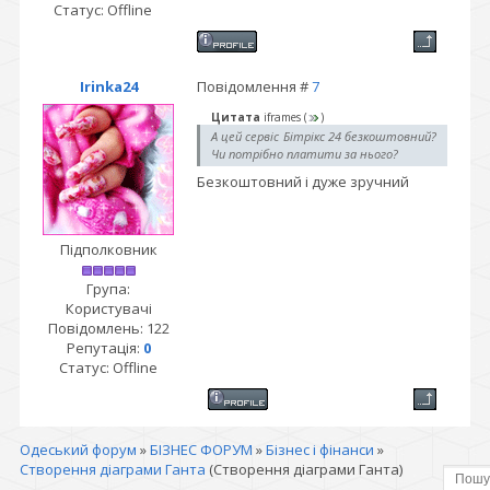
Статус:
Offline
Irinka24
Повідомлення #
7
Цитата
iframes
(
)
А цей сервіс Бітрікс 24 безкоштовний?
Чи потрібно платити за нього?
Безкоштовний і дуже зручний
Підполковник
Група:
Користувачі
Повідомлень:
122
Репутація:
0
Статус:
Offline
Одеський форум
»
БІЗНЕС ФОРУМ
»
Бізнес і фінанси
»
Створення діаграми Ганта
(Створення діаграми Ганта)