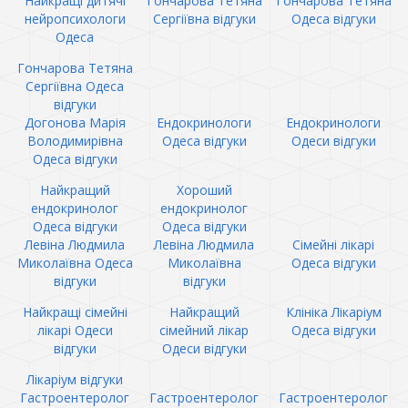
Найкращі дитячі
Гончарова Тетяна
Гончарова Тетяна
нейропсихологи
Сергіївна відгуки
Одеса відгуки
Одеса
Гончарова Тетяна
Сергіївна Одеса
відгуки
Догонова Марія
Ендокринологи
Ендокринологи
Володимирівна
Одеса відгуки
Одеси відгуки
Одеса відгуки
Найкращий
Хороший
ендокринолог
ендокринолог
Одеса відгуки
Одеса відгуки
Левіна Людмила
Левіна Людмила
Сімейні лікарі
Миколаївна Одеса
Миколаївна
Одеса відгуки
відгуки
відгуки
Найкращі сімейні
Найкращий
Клініка Лікаріум
лікарі Одеси
сімейний лікар
Одеса відгуки
відгуки
Одеси відгуки
Лікаріум відгуки
Гастроентеролог
Гастроентеролог
Гастроентеролог