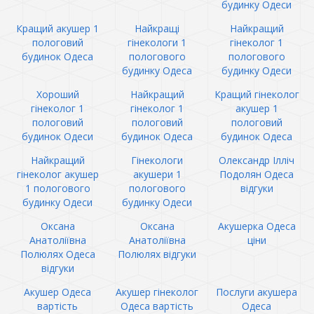
будинку Одеси
Кращий акушер 1
Найкращі
Найкращий
пологовий
гінекологи 1
гінеколог 1
будинок Одеса
пологового
пологового
будинку Одеса
будинку Одеси
Хороший
Найкращий
Кращий гінеколог
гінеколог 1
гінеколог 1
акушер 1
пологовий
пологовий
пологовий
будинок Одеси
будинок Одеса
будинок Одеса
Найкращий
Гінекологи
Олександр Ілліч
гінеколог акушер
акушери 1
Подолян Одеса
1 пологового
пологового
відгуки
будинку Одеси
будинку Одеси
Оксана
Оксана
Акушерка Одеса
Анатоліївна
Анатоліївна
ціни
Полюлях Одеса
Полюлях відгуки
відгуки
Акушер Одеса
Акушер гінеколог
Послуги акушера
вартість
Одеса вартість
Одеса