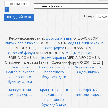
Сторінка
1
з
1
1
Пошук:
Рекомендовані сайти:
фоорум отзывы
OTZOVOK.COM,
відгуки про лікарів
VIDGOOK.COM.UA,
медицинский рейтинг
MEDUA.TOP,
одесский форум
UAODESSA.COM,
одесский форум
APELMON.OD.UA,
форум Україна
HI-FI-
FORUM.COM.UA та
форум Украина
MEDIAINFO.COM.UA
Створення діаграми Ганта - Одеський форум © 2014-2026
|
Найкращий
Хороший акушер 7
Хороші акушери
акушер гінеколог
пологового
Одеси відгуки
7 пологового
будинку Одеси
будинку Одеси
Консультація
Кращі гінекологи
Найкращий
акушера Одеса
акушери 5
гінеколог Одеси
пологового
будинку Одеса