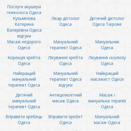
Послуги акушера
гінеколога Одеса
Кузьмінова
Лікар дієтолог
Дитячий дієтолог
Катерина
Одеса
Одеса Таїрове
Валеріївна Одеса
відгуки
Масаж недорого
Мануальний
Мануальник
Одеса
терапевт Одеса
Одеса
Корекція хребта
Лікування хребта
Лікування сколіозу
Одеса
Одеса
Одеса
Найкращий
Мануальний
Найкращий
мануальний
терапевт Одеса
масажист Одеси
терапевт Одеса
відгуки
Дитячий
Антицелюлітний
Масаж і
мануальний
масаж Одеса
мануальна терапія
терапевт Одеса
Одеса
Вправити хребець
Вправити хребет
Мануальний
Одеса
Одеса
масаж Одеса