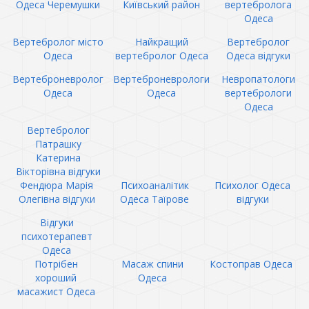
Одеса Черемушки
Київський район
вертебролога
Одеса
Вертебролог місто
Найкращий
Вертебролог
Одеса
вертебролог Одеса
Одеса відгуки
Вертеброневролог
Вертеброневрологи
Невропатологи
Одеса
Одеса
вертебрологи
Одеса
Вертебролог
Патрашку
Катерина
Вікторівна відгуки
Фендюра Марія
Психоаналітик
Психолог Одеса
Олегівна відгуки
Одеса Таїрове
відгуки
Відгуки
психотерапевт
Одеса
Потрібен
Масаж спини
Костоправ Одеса
хороший
Одеса
масажист Одеса