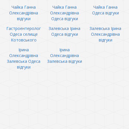
Чайка Ганна
Чайка Ганна
Чайка Ганна
Олександрівна
Олександрівна
Одеса відгуки
відгуки
Одеса відгуки
Гастроентеролог
Залевська Ірина
Залевська Ірина
Одеса селище
Одеса відгуки
Олександрівна
Котовського
відгуки
Ірина
Ірина
Олександрівна
Олександрівна
Залевська Одеса
Залевська відгуки
відгуки