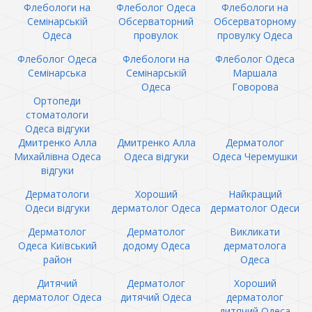
Флебологи на
Флеболог Одеса
Флебологи на
Семінарській
Обсерваторний
Обсерваторному
Одеса
провулок
провулку Одеса
Флеболог Одеса
Флебологи на
Флеболог Одеса
Семінарська
Семінарській
Маршала
Одеса
Говорова
Ортопеди
стоматологи
Одеса відгуки
Дмитренко Алла
Дмитренко Алла
Дерматолог
Михайлівна Одеса
Одеса відгуки
Одеса Черемушки
відгуки
Дерматологи
Хороший
Найкращий
Одеси відгуки
дерматолог Одеса
дерматолог Одеси
Дерматолог
Дерматолог
Викликати
Одеса Київський
додому Одеса
дерматолога
район
Одеса
Дитячий
Дерматолог
Хороший
дерматолог Одеса
дитячий Одеса
дерматолог
дитячий Одеса