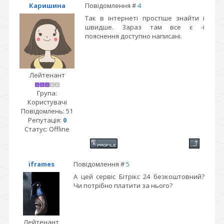
Каришина
Повідомлення #
4
Так в інтернеті простіше знайти і
швидше. Зараз там все є -і
пояснення доступно написані.
Лейтенант
Група:
Користувачі
Повідомлень:
51
Репутація:
0
Статус:
Offline
iframes
Повідомлення #
5
А цей сервіс Бітрікс 24 безкоштовний?
Чи потрібно платити за нього?
Лейтенант