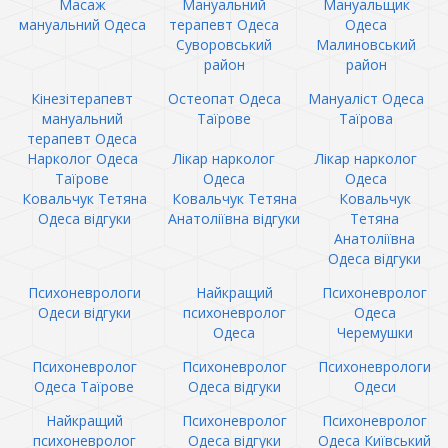
Масаж
Мануальний
Мануальщик
мануальний Одеса
терапевт Одеса
Одеса
Суворовський
Малиновський
район
район
Кінезітерапевт
Остеопат Одеса
Мануаліст Одеса
мануальний
Таїрове
Таїрова
терапевт Одеса
Нарколог Одеса
Лікар нарколог
Лікар нарколог
Таїрове
Одеса
Одеса
Ковальчук Тетяна
Ковальчук Тетяна
Ковальчук
Одеса відгуки
Анатоліївна відгуки
Тетяна
Анатоліївна
Одеса відгуки
Психоневрологи
Найкращий
Психоневролог
Одеси відгуки
психоневролог
Одеса
Одеса
Черемушки
Психоневролог
Психоневролог
Психоневрологи
Одеса Таїрове
Одеса відгуки
Одеси
Найкращий
Психоневролог
Психоневролог
психоневролог
Одеса відгуки
Одеса Київський