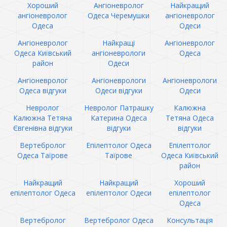
Хороший
Ангіоневролог
Найкращий
ангіоневролог
Одеса Черемушки
ангіоневролог
Одеса
Одеси
Ангіоневролог
Найкращі
Ангіоневролог
Одеса Київський
ангіоневрологи
Одеса
район
Одеси
Ангіоневролог
Ангіоневрологи
Ангіоневрологи
Одеса відгуки
Одеси відгуки
Одеси
Невролог
Невролог Патрашку
Калюжна
Калюжна Тетяна
Катерина Одеса
Тетяна Одеса
Євгенівна відгуки
відгуки
відгуки
Вертебролог
Епілептолог Одеса
Епілептолог
Одеса Таїрове
Таїрове
Одеса Київський
район
Найкращий
Найкращий
Хороший
епілептолог Одеса
епілептолог Одеси
епілептолог
Одеса
Вертебролог
Вертебролог Одеса
Консультація