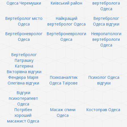
Одеса Черемушки
Київський район
вертебролога
Одеса
Вертебролог місто
Найкращий
Вертебролог
Одеса
вертебролог Одеса
Одеса відгуки
Вертеброневролог
Вертеброневрологи
Невропатологи
Одеса
Одеса
вертебрологи
Одеса
Вертебролог
Патрашку
Катерина
Вікторівна відгуки
Фендюра Марія
Психоаналітик
Психолог Одеса
Олегівна відгуки
Одеса Таїрове
відгуки
Відгуки
психотерапевт
Одеса
Потрібен
Масаж спини
Костоправ Одеса
хороший
Одеса
масажист Одеса