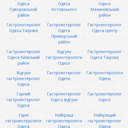
Одеса
Одеса
Одеса
Суворовський
Котовського
Малиновський
район
район
Гастроентеролог
Гастроентеролог
Гастроентеролог
Одеса Таїрова
Одеса
Одеса Центр
Приморський
район
Гастроентеролог
Відгуки
Гастроентеролог
Одеса Київський
гастроентерологи
Одеса Таїрове
район
Одеси
Відгуки
Гастроентеролог
Гастроентерологи
гастроентеролог
Одеси
Одеси
Одеса
Гарний
Гастроентеролог
Гастроентеролог
гастроентеролог
Одеса відгуки
Одеса
Одеса
Гарні
Найкращі
Найкращий
гастроентерологи
гастроентерологи
гастроентеролог
Одеса
Одеса
Одеса