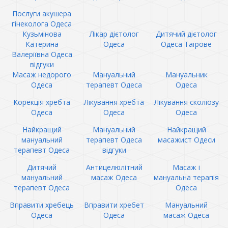
Послуги акушера
гінеколога Одеса
Кузьмінова
Лікар дієтолог
Дитячий дієтолог
Катерина
Одеса
Одеса Таїрове
Валеріївна Одеса
відгуки
Масаж недорого
Мануальний
Мануальник
Одеса
терапевт Одеса
Одеса
Корекція хребта
Лікування хребта
Лікування сколіозу
Одеса
Одеса
Одеса
Найкращий
Мануальний
Найкращий
мануальний
терапевт Одеса
масажист Одеси
терапевт Одеса
відгуки
Дитячий
Антицелюлітний
Масаж і
мануальний
масаж Одеса
мануальна терапія
терапевт Одеса
Одеса
Вправити хребець
Вправити хребет
Мануальний
Одеса
Одеса
масаж Одеса