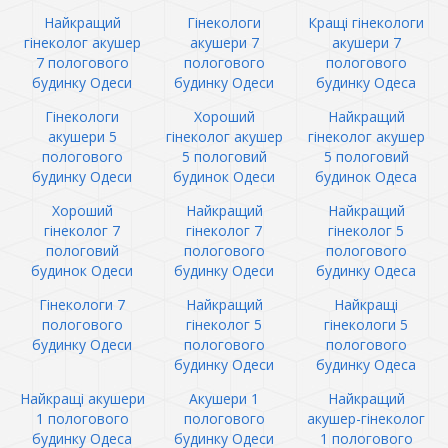
Найкращий
Гінекологи
Кращі гінекологи
гінеколог акушер
акушери 7
акушери 7
7 пологового
пологового
пологового
будинку Одеси
будинку Одеси
будинку Одеса
Гінекологи
Хороший
Найкращий
акушери 5
гінеколог акушер
гінеколог акушер
пологового
5 пологовий
5 пологовий
будинку Одеси
будинок Одеси
будинок Одеса
Хороший
Найкращий
Найкращий
гінеколог 7
гінеколог 7
гінеколог 5
пологовий
пологового
пологового
будинок Одеси
будинку Одеси
будинку Одеса
Гінекологи 7
Найкращий
Найкращі
пологового
гінеколог 5
гінекологи 5
будинку Одеси
пологового
пологового
будинку Одеси
будинку Одеса
Найкращі акушери
Акушери 1
Найкращий
1 пологового
пологового
акушер-гінеколог
будинку Одеса
будинку Одеси
1 пологового