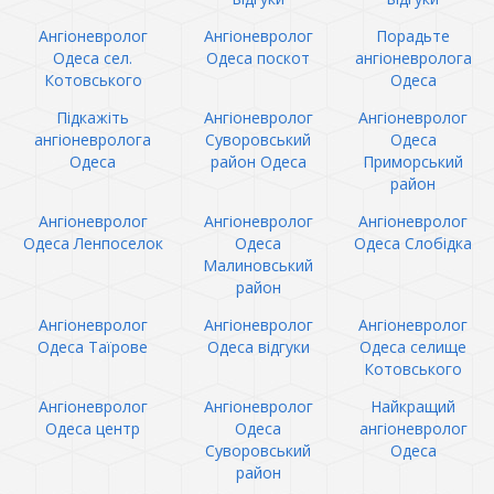
Ангіоневролог
Ангіоневролог
Порадьте
Одеса сел.
Одеса поскот
ангіоневролога
Котовського
Одеса
Підкажіть
Ангіоневролог
Ангіоневролог
ангіоневролога
Суворовський
Одеса
Одеса
район Одеса
Приморський
район
Ангіоневролог
Ангіоневролог
Ангіоневролог
Одеса Ленпоселок
Одеса
Одеса Слобідка
Малиновський
район
Ангіоневролог
Ангіоневролог
Ангіоневролог
Одеса Таїрове
Одеса відгуки
Одеса селище
Котовського
Ангіоневролог
Ангіоневролог
Найкращий
Одеса центр
Одеса
ангіоневролог
Суворовський
Одеса
район