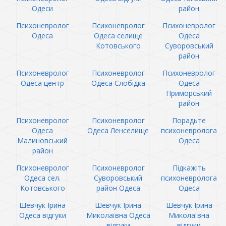
Одеси
район
Психоневролог
Психоневролог
Психоневролог
Одеса
Одеса селище
Одеса
Котовського
Суворовський
район
Психоневролог
Психоневролог
Психоневролог
Одеса центр
Одеса Слобідка
Одеса
Приморський
район
Психоневролог
Психоневролог
Порадьте
Одеса
Одеса Ленселище
психоневролога
Малиновський
Одеса
район
Психоневролог
Психоневролог
Підкажіть
Одеса сел.
Суворовський
психоневролога
Котовського
район Одеса
Одеса
Шевчук Ірина
Шевчук Ірина
Шевчук Ірина
Одеса відгуки
Миколаївна Одеса
Миколаївна
відгуки
відгуки