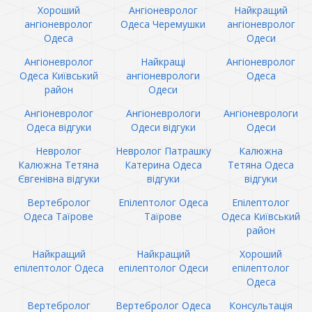
Хороший
Ангіоневролог
Найкращий
ангіоневролог
Одеса Черемушки
ангіоневролог
Одеса
Одеси
Ангіоневролог
Найкращі
Ангіоневролог
Одеса Київський
ангіоневрологи
Одеса
район
Одеси
Ангіоневролог
Ангіоневрологи
Ангіоневрологи
Одеса відгуки
Одеси відгуки
Одеси
Невролог
Невролог Патрашку
Калюжна
Калюжна Тетяна
Катерина Одеса
Тетяна Одеса
Євгенівна відгуки
відгуки
відгуки
Вертебролог
Епілептолог Одеса
Епілептолог
Одеса Таїрове
Таїрове
Одеса Київський
район
Найкращий
Найкращий
Хороший
епілептолог Одеса
епілептолог Одеси
епілептолог
Одеса
Вертебролог
Вертебролог Одеса
Консультація