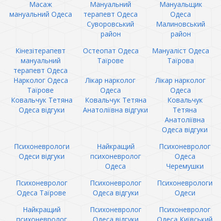
Масаж
Мануальний
Мануальщик
мануальний Одеса
терапевт Одеса
Одеса
Суворовський
Малиновський
район
район
Кінезітерапевт
Остеопат Одеса
Мануаліст Одеса
мануальний
Таїрове
Таїрова
терапевт Одеса
Нарколог Одеса
Лікар нарколог
Лікар нарколог
Таїрове
Одеса
Одеса
Ковальчук Тетяна
Ковальчук Тетяна
Ковальчук
Одеса відгуки
Анатоліївна відгуки
Тетяна
Анатоліївна
Одеса відгуки
Психоневрологи
Найкращий
Психоневролог
Одеси відгуки
психоневролог
Одеса
Одеса
Черемушки
Психоневролог
Психоневролог
Психоневрологи
Одеса Таїрове
Одеса відгуки
Одеси
Найкращий
Психоневролог
Психоневролог
психоневролог
Одеса відгуки
Одеса Київський