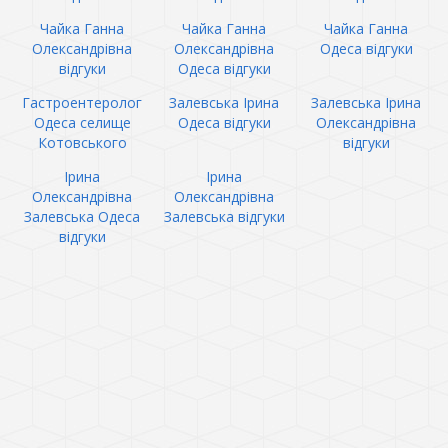
Чайка Ганна
Чайка Ганна
Чайка Ганна
Олександрівна
Олександрівна
Одеса відгуки
відгуки
Одеса відгуки
Гастроентеролог
Залевська Ірина
Залевська Ірина
Одеса селище
Одеса відгуки
Олександрівна
Котовського
відгуки
Ірина
Ірина
Олександрівна
Олександрівна
Залевська Одеса
Залевська відгуки
відгуки