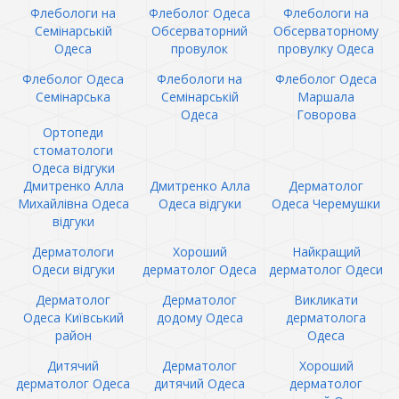
Флебологи на
Флеболог Одеса
Флебологи на
Семінарській
Обсерваторний
Обсерваторному
Одеса
провулок
провулку Одеса
Флеболог Одеса
Флебологи на
Флеболог Одеса
Семінарська
Семінарській
Маршала
Одеса
Говорова
Ортопеди
стоматологи
Одеса відгуки
Дмитренко Алла
Дмитренко Алла
Дерматолог
Михайлівна Одеса
Одеса відгуки
Одеса Черемушки
відгуки
Дерматологи
Хороший
Найкращий
Одеси відгуки
дерматолог Одеса
дерматолог Одеси
Дерматолог
Дерматолог
Викликати
Одеса Київський
додому Одеса
дерматолога
район
Одеса
Дитячий
Дерматолог
Хороший
дерматолог Одеса
дитячий Одеса
дерматолог