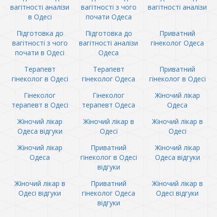
вагітності аналізи
вагітності з чого
вагітності аналізи
в Одесі
почати Одеса
Підготовка до
Підготовка до
Приватний
вагітності з чого
вагітності аналізи
гінеколог Одеса
почати в Одесі
Одеса
Терапевт
Терапевт
Приватний
гінеколог в Одесі
гінеколог Одеса
гінеколог в Одесі
Гінеколог
Гінеколог
Жіночий лікар
терапевт в Одесі
терапевт Одеса
Одеса
Жіночий лікар
Жіночий лікар в
Жіночий лікар в
Одеса відгуки
Одесі
Одесі
Жіночий лікар
Приватний
Жіночий лікар
Одеса
гінеколог в Одесі
Одеса відгуки
відгуки
Жіночий лікар в
Приватний
Жіночий лікар в
Одесі відгуки
гінеколог Одеса
Одесі відгуки
відгуки