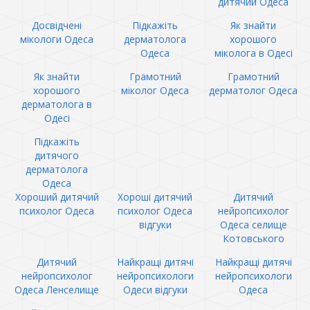
дитячий Одеса
Досвідчені
Підкажіть
Як знайти
мікологи Одеса
дерматолога
хорошого
Одеса
міколога в Одесі
Як знайти
Грамотний
Грамотний
хорошого
міколог Одеса
дерматолог Одеса
дерматолога в
Одесі
Підкажіть
дитячого
дерматолога
Одеса
Хороший дитячий
Хороші дитячий
Дитячий
психолог Одеса
психолог Одеса
нейропсихолог
відгуки
Одеса селище
Котовського
Дитячий
Найкращі дитячі
Найкращі дитячі
нейропсихолог
нейропсихологи
нейропсихологи
Одеса Ленселище
Одеси відгуки
Одеса