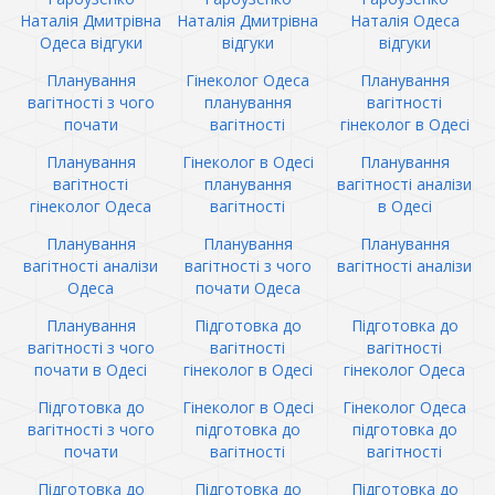
Наталія Дмитрівна
Наталія Дмитрівна
Наталія Одеса
Одеса відгуки
відгуки
відгуки
Планування
Гінеколог Одеса
Планування
вагітності з чого
планування
вагітності
почати
вагітності
гінеколог в Одесі
Планування
Гінеколог в Одесі
Планування
вагітності
планування
вагітності аналізи
гінеколог Одеса
вагітності
в Одесі
Планування
Планування
Планування
вагітності аналізи
вагітності з чого
вагітності аналізи
Одеса
почати Одеса
Планування
Підготовка до
Підготовка до
вагітності з чого
вагітності
вагітності
почати в Одесі
гінеколог в Одесі
гінеколог Одеса
Підготовка до
Гінеколог в Одесі
Гінеколог Одеса
вагітності з чого
підготовка до
підготовка до
почати
вагітності
вагітності
Підготовка до
Підготовка до
Підготовка до