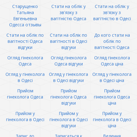
Старущенко
Стати на облік у
Стати на облік у
Татьяна
зв'язку з
зв'язку з
Евгеньевна
вагітністю Одеса
вагітністю в Одесі
Одесса отзывы
Стати на облік по
Стати на облік по
До кого стати на
вагітності Одеса
вагітності в Одесі
облік по
відгуки
відгуки
вагітності Одеса
Огляд гінеколога
Огляд гінеколога
Огляд гінеколога
Одеса
Одеса відгуки
Одеса ціна
Огляд у гінеколога
Огляд у гінеколога
Огляд у гінеколога
в Одесі
в Одесі відгуки
в Одесі ціна
Прийом
Прийом
Прийом
гінеколога Одеса
гінеколога Одеса
гінеколога Одеса
відгуки
ціна
Прийом у
Прийом у
Прийом у
гінеколога в Одесі
гінеколога в Одесі
гінеколога в Одесі
відгуки
ціна
Запис до
Записаться к
Ведення