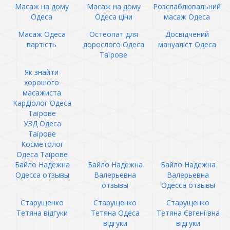
Масаж на дому
Масаж на дому
Розслаблювальний
Одеса
Одеса ціни
масаж Одеса
Масаж Одеса
Остеопат для
Досвідчений
вартість
дорослого Одеса
мануаліст Одеса
Таїрове
Як знайти
хорошого
масажиста
Кардіолог Одеса
Таїрове
УЗД Одеса
Таїрове
Косметолог
Одеса Таїрове
Байло Надежна
Байло Надежна
Байло Надежна
Одесса отзывы
Валерьевна
Валерьевна
отзывы
Одесса отзывы
Старущенко
Старущенко
Старущенко
Тетяна відгуки
Тетяна Одеса
Тетяна Євгеніївна
відгуки
відгуки