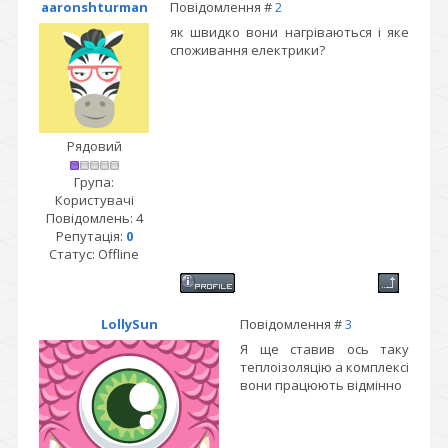
aaronshturman
Повідомлення #
2
як швидко вони нагріваються і яке
споживання електрики?
Рядовий
Група:
Користувачі
Повідомлень:
4
Репутація:
0
Статус:
Offline
LollySun
Повідомлення #
3
Я ще ставив ось таку
теплоізоляцію а комплексі
вони працюють відмінно