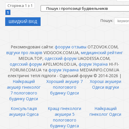
Сторінка
1
з
1
1
Пошук:
Рекомендовані сайти:
фоорум отзывы
OTZOVOK.COM,
відгуки про лікарів
VIDGOOK.COM.UA,
медицинский рейтинг
MEDUA.TOP,
одесский форум
UAODESSA.COM,
одесский форум
APELMON.OD.UA,
форум Україна
HI-FI-
FORUM.COM.UA та
форум Украина
MEDIAINFO.COM.UA
електричні теплі підлоги - Одеський форум © 2014-2026
|
Найкращий
Хороший акушер 7
Хороші акушери
акушер гінеколог
пологового
Одеси відгуки
7 пологового
будинку Одеси
будинку Одеси
Консультація
Кращі гінекологи
Найкращий
акушера Одеса
акушери 5
гінеколог Одеси
пологового
будинку Одеса