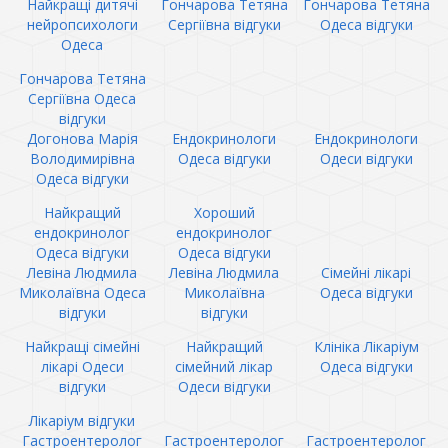
Найкращі дитячі
Гончарова Тетяна
Гончарова Тетяна
нейропсихологи
Сергіївна відгуки
Одеса відгуки
Одеса
Гончарова Тетяна
Сергіївна Одеса
відгуки
Догонова Марія
Ендокринологи
Ендокринологи
Володимирівна
Одеса відгуки
Одеси відгуки
Одеса відгуки
Найкращий
Хороший
ендокринолог
ендокринолог
Одеса відгуки
Одеса відгуки
Левіна Людмила
Левіна Людмила
Сімейні лікарі
Миколаївна Одеса
Миколаївна
Одеса відгуки
відгуки
відгуки
Найкращі сімейні
Найкращий
Клініка Лікаріум
лікарі Одеси
сімейний лікар
Одеса відгуки
відгуки
Одеси відгуки
Лікаріум відгуки
Гастроентеролог
Гастроентеролог
Гастроентеролог