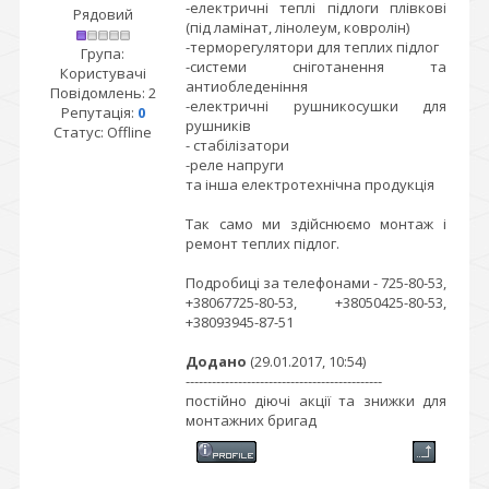
-електричні теплі підлоги плівкові
Рядовий
(під ламінат, лінолеум, ковролін)
-терморегулятори для теплих підлог
Група:
-системи сніготанення та
Користувачі
антиобледеніння
Повідомлень:
2
-електричні рушникосушки для
Репутація:
0
рушників
Статус:
Offline
- стабілізатори
-реле напруги
та інша електротехнічна продукція
Так само ми здійснюємо монтаж і
ремонт теплих підлог.
Подробиці за телефонами - 725-80-53,
+38067725-80-53, +38050425-80-53,
+38093945-87-51
Додано
(29.01.2017, 10:54)
---------------------------------------------
постійно діючі акції та знижки для
монтажних бригад