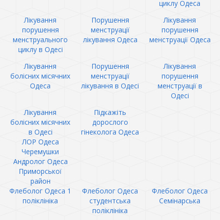
циклу Одеса
Лікування
Порушення
Лікування
порушення
менструації
порушення
менструального
лікування Одеса
менструації Одеса
циклу в Одесі
Лікування
Порушення
Лікування
болісних місячних
менструації
порушення
Одеса
лікування в Одесі
менструації в
Одесі
Лікування
Підкажіть
болісних місячних
дорослого
в Одесі
гінеколога Одеса
ЛОР Одеса
Черемушки
Андролог Одеса
Приморської
район
Флеболог Одеса 1
Флеболог Одеса
Флеболог Одеса
поліклініка
студентська
Семінарська
поліклініка