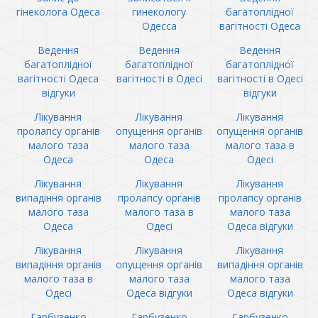
гінеколога Одеса
гинекологу
багатоплідної
Одесса
вагітності Одеса
Ведення
Ведення
Ведення
багатоплідної
багатоплідної
багатоплідної
вагітності Одеса
вагітності в Одесі
вагітності в Одесі
відгуки
відгуки
Лікування
Лікування
Лікування
пролапсу органів
опущення органів
опущення органів
малого таза
малого таза
малого таза в
Одеса
Одеса
Одесі
Лікування
Лікування
Лікування
випадіння органів
пролапсу органів
пролапсу органів
малого таза
малого таза в
малого таза
Одеса
Одесі
Одеса відгуки
Лікування
Лікування
Лікування
випадіння органів
опущення органів
випадіння органів
малого таза в
малого таза
малого таза
Одесі
Одеса відгуки
Одеса відгуки
Гарбузенко
Гарбузенко
Гарбузенко