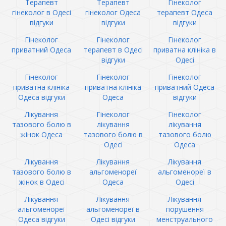
Терапевт
Терапевт
Гінеколог
гінеколог в Одесі
гінеколог Одеса
терапевт Одеса
відгуки
відгуки
відгуки
Гінеколог
Гінеколог
Гінеколог
приватний Одеса
терапевт в Одесі
приватна клініка в
відгуки
Одесі
Гінеколог
Гінеколог
Гінеколог
приватна клініка
приватна клініка
приватний Одеса
Одеса відгуки
Одеса
відгуки
Лікування
Гінеколог
Гінеколог
тазового болю в
лікування
лікування
жінок Одеса
тазового болю в
тазового болю
Одесі
Одеса
Лікування
Лікування
Лікування
тазового болю в
альгоменореї
альгоменореї в
жінок в Одесі
Одеса
Одесі
Лікування
Лікування
Лікування
альгоменореї
альгоменореї в
порушення
Одеса відгуки
Одесі відгуки
менструального