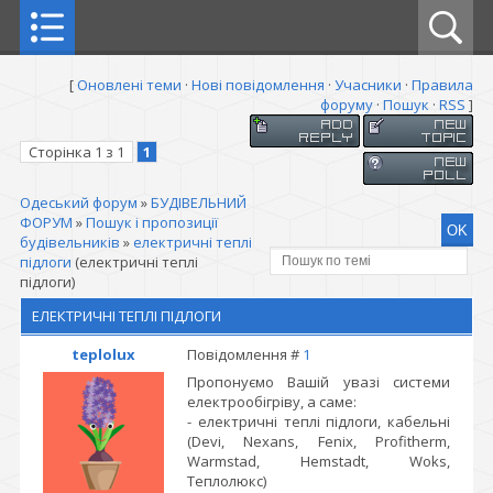
[
Оновлені теми
·
Нові повідомлення
·
Учасники
·
Правила
форуму
·
Пошук
·
RSS
]
Сторінка
1
з
1
1
Одеський форум
»
БУДІВЕЛЬНИЙ
ФОРУМ
»
Пошук і пропозиції
будівельників
»
електричні теплі
підлоги
(електричні теплі
підлоги)
ЕЛЕКТРИЧНІ ТЕПЛІ ПІДЛОГИ
teplolux
Повідомлення #
1
Пропонуємо Вашій увазі системи
електрообігріву, а саме:
- електричні теплі підлоги, кабельні
(Devi, Nexans, Fenix, Profitherm,
Warmstad, Hemstadt, Woks,
Теплолюкс)