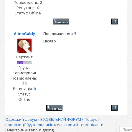
Повідомлень:
2
Репутація:
0
Статус:
Offline
AlinaGably
Повідомлення #
5
Цікаво
Сержант
Група:
Користувачі
Повідомлень:
26
Репутація:
0
Статус:
Offline
Одеський форум
»
БУДІВЕЛЬНИЙ ФОРУМ
»
Пошук і
пропозиції будівельників
»
електричні теплі підлоги
(електричні теплі підлоги)