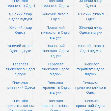
Гінеколог
Гінеколог
Жіночий лікар
терапевт в Одесі
терапевт Одеса
Одеса
Жіночий лікар
Жіночий лікар в
Жіночий лікар в
Одеса відгуки
Одесі
Одесі
Жіночий лікар
Приватний
Жіночий лікар
Одеса
гінеколог в Одесі
Одеса відгуки
відгуки
Жіночий лікар в
Приватний
Жіночий лікар в
Одесі відгуки
гінеколог Одеса
Одесі відгуки
відгуки
Терапевт
Терапевт
Гінеколог
гінеколог в Одесі
гінеколог Одеса
терапевт Одеса
відгуки
відгуки
відгуки
Гінеколог
Гінеколог
Гінеколог
приватний Одеса
терапевт в Одесі
приватна клініка в
відгуки
Одесі
Гінеколог
Гінеколог
Гінеколог
приватна клініка
приватна клініка
приватний Одеса
Одеса відгуки
Одеса
відгуки