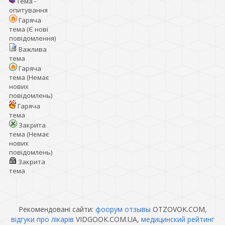
Тема -
опитування
Гаряча
тема (Є нові
повідомлення)
Важлива
тема
Гаряча
тема (Немає
нових
повідомлень)
Гаряча
тема
Закрита
тема (Немає
нових
повідомлень)
Закрита
тема
Рекомендовані сайти:
фоорум отзывы
OTZOVOK.COM,
відгуки про лікарів
VIDGOOK.COM.UA,
медицинский рейтинг