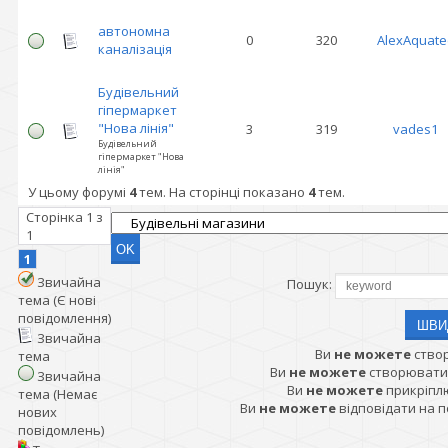
автономна
0
320
AlexAquate
каналізація
Будівельний
гіпермаркет
"Нова лінія"
3
319
vades1
Будівельний
гіпермаркет "Нова
лінія"
У цьому форумі
4
тем. На сторінці показано
4
тем.
Сторінка
1
з
1
1
Звичайна
Пошук:
тема (Є нові
повідомлення)
Звичайна
Ви
не можете
ство
тема
Ви
не можете
створювати
Звичайна
Ви
не можете
прикріпл
тема (Немає
Ви
не можете
відповідати на 
нових
повідомлень)