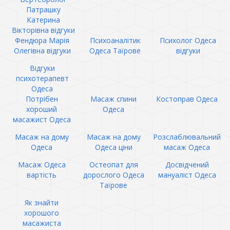
Патрашку
Катерина
Вікторівна відгуки
Фендюра Марія
Психоаналітик
Психолог Одеса
Олегівна відгуки
Одеса Таїрове
відгуки
Відгуки
психотерапевт
Одеса
Потрібен
Масаж спини
Костоправ Одеса
хороший
Одеса
масажист Одеса
Масаж на дому
Масаж на дому
Розслаблювальний
Одеса
Одеса ціни
масаж Одеса
Масаж Одеса
Остеопат для
Досвідчений
вартість
дорослого Одеса
мануаліст Одеса
Таїрове
Як знайти
хорошого
масажиста