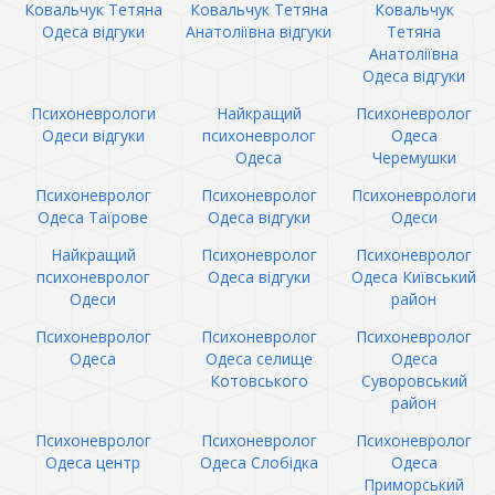
Ковальчук Тетяна
Ковальчук Тетяна
Ковальчук
Одеса відгуки
Анатоліївна відгуки
Тетяна
Анатоліївна
Одеса відгуки
Психоневрологи
Найкращий
Психоневролог
Одеси відгуки
психоневролог
Одеса
Одеса
Черемушки
Психоневролог
Психоневролог
Психоневрологи
Одеса Таїрове
Одеса відгуки
Одеси
Найкращий
Психоневролог
Психоневролог
психоневролог
Одеса відгуки
Одеса Київський
Одеси
район
Психоневролог
Психоневролог
Психоневролог
Одеса
Одеса селище
Одеса
Котовського
Суворовський
район
Психоневролог
Психоневролог
Психоневролог
Одеса центр
Одеса Слобідка
Одеса
Приморський