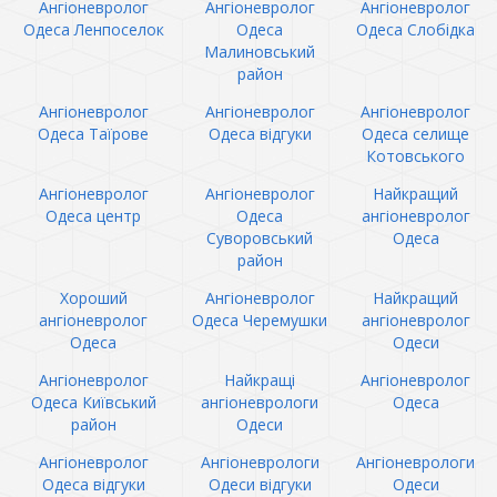
Ангіоневролог
Ангіоневролог
Ангіоневролог
Одеса Ленпоселок
Одеса
Одеса Слобідка
Малиновський
район
Ангіоневролог
Ангіоневролог
Ангіоневролог
Одеса Таїрове
Одеса відгуки
Одеса селище
Котовського
Ангіоневролог
Ангіоневролог
Найкращий
Одеса центр
Одеса
ангіоневролог
Суворовський
Одеса
район
Хороший
Ангіоневролог
Найкращий
ангіоневролог
Одеса Черемушки
ангіоневролог
Одеса
Одеси
Ангіоневролог
Найкращі
Ангіоневролог
Одеса Київський
ангіоневрологи
Одеса
район
Одеси
Ангіоневролог
Ангіоневрологи
Ангіоневрологи
Одеса відгуки
Одеси відгуки
Одеси