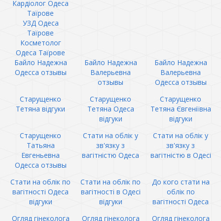
Кардіолог Одеса
Таїрове
УЗД Одеса
Таїрове
Косметолог
Одеса Таїрове
Байло Надежна
Байло Надежна
Байло Надежна
Одесса отзывы
Валерьевна
Валерьевна
отзывы
Одесса отзывы
Старущенко
Старущенко
Старущенко
Тетяна відгуки
Тетяна Одеса
Тетяна Євгеніївна
відгуки
відгуки
Старущенко
Стати на облік у
Стати на облік у
Татьяна
зв'язку з
зв'язку з
Евгеньевна
вагітністю Одеса
вагітністю в Одесі
Одесса отзывы
Стати на облік по
Стати на облік по
До кого стати на
вагітності Одеса
вагітності в Одесі
облік по
відгуки
відгуки
вагітності Одеса
Огляд гінеколога
Огляд гінеколога
Огляд гінеколога