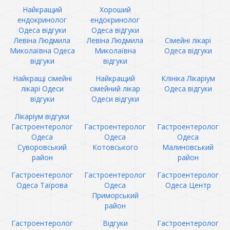
Найкращий
Хороший
ендокринолог
ендокринолог
Одеса відгуки
Одеса відгуки
Левіна Людмила
Левіна Людмила
Сімейні лікарі
Миколаївна Одеса
Миколаївна
Одеса відгуки
відгуки
відгуки
Найкращі сімейні
Найкращий
Клініка Лікаріум
лікарі Одеси
сімейний лікар
Одеса відгуки
відгуки
Одеси відгуки
Лікаріум відгуки
Гастроентеролог
Гастроентеролог
Гастроентеролог
Одеса
Одеса
Одеса
Суворовський
Котовського
Малиновський
район
район
Гастроентеролог
Гастроентеролог
Гастроентеролог
Одеса Таїрова
Одеса
Одеса Центр
Приморський
район
Гастроентеролог
Відгуки
Гастроентеролог