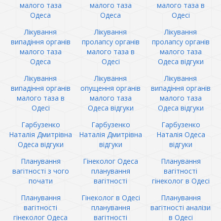
малого таза
малого таза
малого таза в
Одеса
Одеса
Одесі
Лікування
Лікування
Лікування
випадіння органів
пролапсу органів
пролапсу органів
малого таза
малого таза в
малого таза
Одеса
Одесі
Одеса відгуки
Лікування
Лікування
Лікування
випадіння органів
опущення органів
випадіння органів
малого таза в
малого таза
малого таза
Одесі
Одеса відгуки
Одеса відгуки
Гарбузенко
Гарбузенко
Гарбузенко
Наталія Дмитрівна
Наталія Дмитрівна
Наталія Одеса
Одеса відгуки
відгуки
відгуки
Планування
Гінеколог Одеса
Планування
вагітності з чого
планування
вагітності
почати
вагітності
гінеколог в Одесі
Планування
Гінеколог в Одесі
Планування
вагітності
планування
вагітності аналізи
гінеколог Одеса
вагітності
в Одесі