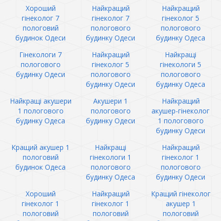
Хороший
Найкращий
Найкращий
гінеколог 7
гінеколог 7
гінеколог 5
пологовий
пологового
пологового
будинок Одеси
будинку Одеси
будинку Одеса
Гінекологи 7
Найкращий
Найкращі
пологового
гінеколог 5
гінекологи 5
будинку Одеси
пологового
пологового
будинку Одеси
будинку Одеса
Найкращі акушери
Акушери 1
Найкращий
1 пологового
пологового
акушер-гінеколог
будинку Одеса
будинку Одеси
1 пологового
будинку Одеси
Кращий акушер 1
Найкращі
Найкращий
пологовий
гінекологи 1
гінеколог 1
будинок Одеса
пологового
пологового
будинку Одеса
будинку Одеси
Хороший
Найкращий
Кращий гінеколог
гінеколог 1
гінеколог 1
акушер 1
пологовий
пологовий
пологовий