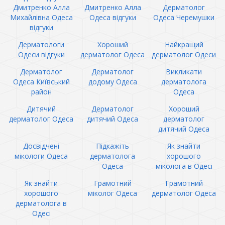
Дмитренко Алла
Дмитренко Алла
Дерматолог
Михайлівна Одеса
Одеса відгуки
Одеса Черемушки
відгуки
Дерматологи
Хороший
Найкращий
Одеси відгуки
дерматолог Одеса
дерматолог Одеси
Дерматолог
Дерматолог
Викликати
Одеса Київський
додому Одеса
дерматолога
район
Одеса
Дитячий
Дерматолог
Хороший
дерматолог Одеса
дитячий Одеса
дерматолог
дитячий Одеса
Досвідчені
Підкажіть
Як знайти
мікологи Одеса
дерматолога
хорошого
Одеса
міколога в Одесі
Як знайти
Грамотний
Грамотний
хорошого
міколог Одеса
дерматолог Одеса
дерматолога в
Одесі