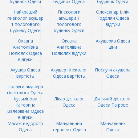
будинок Одеси
будинок Одеса
будинок Одеса
Найкращий
Гінекологи
Олександр Ілліч
гінеколог акушер
акушери 1
Подолян Одеса
1 пологового
пологового
відгуки
будинку Одеси
будинку Одеси
Оксана
Оксана
Акушерка Одеса
Анатоліївна
Анатоліївна
ціни
Полюлях Одеса
Полюлях відгуки
відгуки
Акушер Одеса
Акушер гінеколог
Послуги акушера
вартість
Одеса вартість
Одеса
Послуги акушера
гінеколога Одеса
Кузьмінова
Лікар дієтолог
Дитячий дієтолог
Катерина
Одеса
Одеса Таїрове
Валеріївна Одеса
відгуки
Масаж недорого
Мануальний
Мануальник
Одеса
терапевт Одеса
Одеса