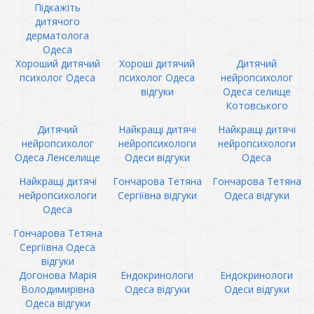
Підкажіть
дитячого
дерматолога
Одеса
Хороший дитячий
Хороші дитячий
Дитячий
психолог Одеса
психолог Одеса
нейропсихолог
відгуки
Одеса селище
Котовського
Дитячий
Найкращі дитячі
Найкращі дитячі
нейропсихолог
нейропсихологи
нейропсихологи
Одеса Ленселище
Одеси відгуки
Одеса
Найкращі дитячі
Гончарова Тетяна
Гончарова Тетяна
нейропсихологи
Сергіївна відгуки
Одеса відгуки
Одеса
Гончарова Тетяна
Сергіївна Одеса
відгуки
Догонова Марія
Ендокринологи
Ендокринологи
Володимирівна
Одеса відгуки
Одеси відгуки
Одеса відгуки