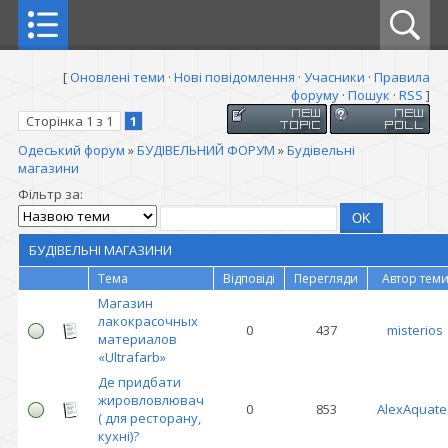
[
Оновлені теми
·
Нові повідомлення
·
Учасники
·
Правила
форуму
·
Пошук
·
RSS
]
Сторінка
1
з
1
1
Одеський форум
»
БУДІВЕЛЬНИЙ ФОРУМ
»
Будівельні
магазини
Фільтр за:
БУДІВЕЛЬНІ МАГАЗИНИ
Тема
Відповіді
Перегляди
Автор тем
Магазин
лакокрасочных
0
437
misterios
материалов
«Ultrafarb»
Де придбати
жировловлювач
0
853
AlexAquate
( для ресторану,
кухні)?