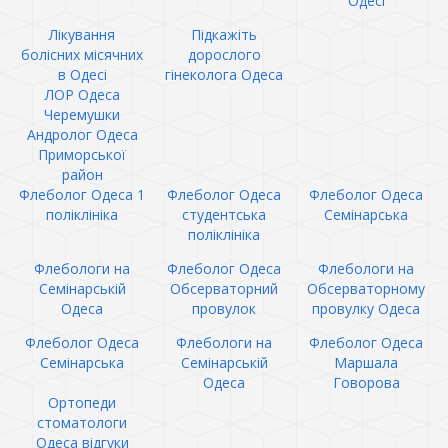
Одесі
Лікування
Підкажіть
болісних місячних
дорослого
в Одесі
гінеколога Одеса
ЛОР Одеса
Черемушки
Андролог Одеса
Приморської
район
Флеболог Одеса 1
Флеболог Одеса
Флеболог Одеса
поліклініка
студентська
Семінарська
поліклініка
Флебологи на
Флеболог Одеса
Флебологи на
Семінарській
Обсерваторний
Обсерваторному
Одеса
провулок
провулку Одеса
Флеболог Одеса
Флебологи на
Флеболог Одеса
Семінарська
Семінарській
Маршала
Одеса
Говорова
Ортопеди
стоматологи
Одеса відгуки