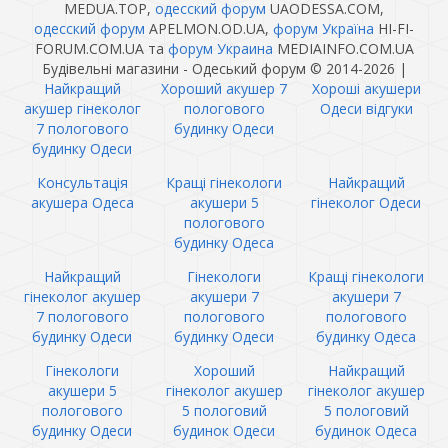
MEDUA.TOP,
одесский форум
UAODESSA.COM,
одесский форум
APELMON.OD.UA,
форум Україна
HI-FI-
FORUM.COM.UA та
форум Украина
MEDIAINFO.COM.UA
Будівельні магазини - Одеський форум © 2014-2026
|
Найкращий
Хороший акушер 7
Хороші акушери
акушер гінеколог
пологового
Одеси відгуки
7 пологового
будинку Одеси
будинку Одеси
Консультація
Кращі гінекологи
Найкращий
акушера Одеса
акушери 5
гінеколог Одеси
пологового
будинку Одеса
Найкращий
Гінекологи
Кращі гінекологи
гінеколог акушер
акушери 7
акушери 7
7 пологового
пологового
пологового
будинку Одеси
будинку Одеси
будинку Одеса
Гінекологи
Хороший
Найкращий
акушери 5
гінеколог акушер
гінеколог акушер
пологового
5 пологовий
5 пологовий
будинку Одеси
будинок Одеси
будинок Одеса