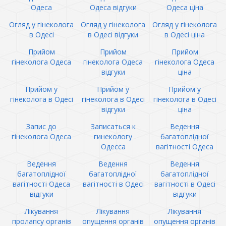
Одеса
Одеса відгуки
Одеса ціна
Огляд у гінеколога
Огляд у гінеколога
Огляд у гінеколога
в Одесі
в Одесі відгуки
в Одесі ціна
Прийом
Прийом
Прийом
гінеколога Одеса
гінеколога Одеса
гінеколога Одеса
відгуки
ціна
Прийом у
Прийом у
Прийом у
гінеколога в Одесі
гінеколога в Одесі
гінеколога в Одесі
відгуки
ціна
Запис до
Записаться к
Ведення
гінеколога Одеса
гинекологу
багатоплідної
Одесса
вагітності Одеса
Ведення
Ведення
Ведення
багатоплідної
багатоплідної
багатоплідної
вагітності Одеса
вагітності в Одесі
вагітності в Одесі
відгуки
відгуки
Лікування
Лікування
Лікування
пролапсу органів
опущення органів
опущення органів