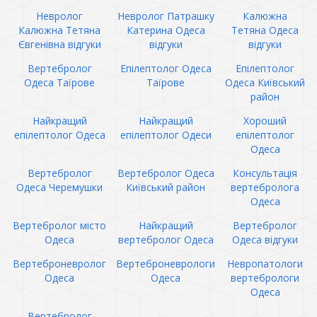
Невролог
Невролог Патрашку
Калюжна
Калюжна Тетяна
Катерина Одеса
Тетяна Одеса
Євгенівна відгуки
відгуки
відгуки
Вертебролог
Епілептолог Одеса
Епілептолог
Одеса Таїрове
Таїрове
Одеса Київський
район
Найкращий
Найкращий
Хороший
епілептолог Одеса
епілептолог Одеси
епілептолог
Одеса
Вертебролог
Вертебролог Одеса
Консультація
Одеса Черемушки
Київський район
вертебролога
Одеса
Вертебролог місто
Найкращий
Вертебролог
Одеса
вертебролог Одеса
Одеса відгуки
Вертеброневролог
Вертеброневрологи
Невропатологи
Одеса
Одеса
вертебрологи
Одеса
Вертебролог