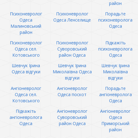
район
Психоневролог
Психоневролог
Порадьте
Одеса
Одеса Ленселище
психоневролога
Малиновський
Одеса
район
Психоневролог
Психоневролог
Підкажіть
Одеса сел.
Суворовський
психоневролога
Котовського
район Одеса
Одеса
Шевчук Ірина
Шевчук Ірина
Шевчук Ірина
Одеса відгуки
Миколаївна Одеса
Миколаївна
відгуки
відгуки
Ангіоневролог
Ангіоневролог
Порадьте
Одеса сел.
Одеса поскот
ангіоневролога
Котовського
Одеса
Підкажіть
Ангіоневролог
Ангіоневролог
ангіоневролога
Суворовський
Одеса
Одеса
район Одеса
Приморський
район