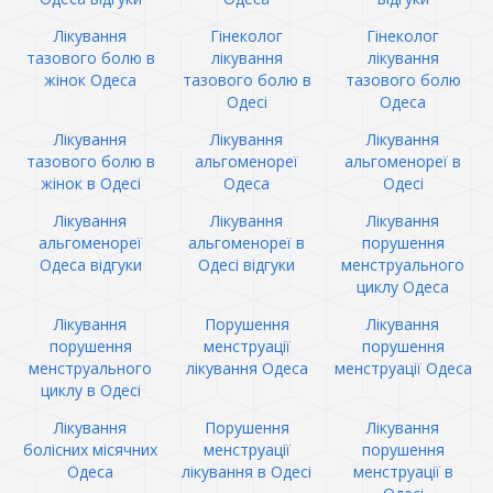
Лікування
Гінеколог
Гінеколог
тазового болю в
лікування
лікування
жінок Одеса
тазового болю в
тазового болю
Одесі
Одеса
Лікування
Лікування
Лікування
тазового болю в
альгоменореї
альгоменореї в
жінок в Одесі
Одеса
Одесі
Лікування
Лікування
Лікування
альгоменореї
альгоменореї в
порушення
Одеса відгуки
Одесі відгуки
менструального
циклу Одеса
Лікування
Порушення
Лікування
порушення
менструації
порушення
менструального
лікування Одеса
менструації Одеса
циклу в Одесі
Лікування
Порушення
Лікування
болісних місячних
менструації
порушення
Одеса
лікування в Одесі
менструації в