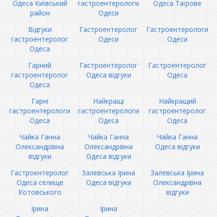
Одеса Київський
гастроентерологи
Одеса Таїрове
район
Одеси
Відгуки
Гастроентеролог
Гастроентерологи
гастроентеролог
Одеси
Одеси
Одеса
Гарний
Гастроентеролог
Гастроентеролог
гастроентеролог
Одеса відгуки
Одеса
Одеса
Гарні
Найкращі
Найкращий
гастроентерологи
гастроентерологи
гастроентеролог
Одеса
Одеса
Одеса
Чайка Ганна
Чайка Ганна
Чайка Ганна
Олександрівна
Олександрівна
Одеса відгуки
відгуки
Одеса відгуки
Гастроентеролог
Залевська Ірина
Залевська Ірина
Одеса селище
Одеса відгуки
Олександрівна
Котовського
відгуки
Ірина
Ірина