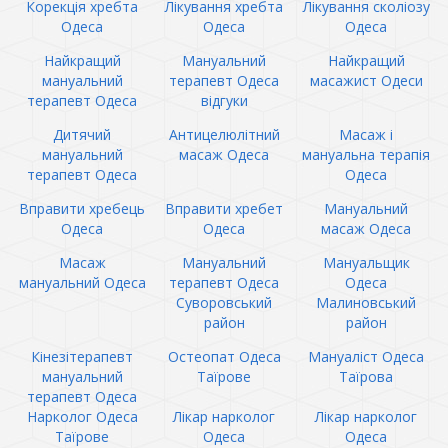
Корекція хребта
Лікування хребта
Лікування сколіозу
Одеса
Одеса
Одеса
Найкращий
Мануальний
Найкращий
мануальний
терапевт Одеса
масажист Одеси
терапевт Одеса
відгуки
Дитячий
Антицелюлітний
Масаж і
мануальний
масаж Одеса
мануальна терапія
терапевт Одеса
Одеса
Вправити хребець
Вправити хребет
Мануальний
Одеса
Одеса
масаж Одеса
Масаж
Мануальний
Мануальщик
мануальний Одеса
терапевт Одеса
Одеса
Суворовський
Малиновський
район
район
Кінезітерапевт
Остеопат Одеса
Мануаліст Одеса
мануальний
Таїрове
Таїрова
терапевт Одеса
Нарколог Одеса
Лікар нарколог
Лікар нарколог
Таїрове
Одеса
Одеса