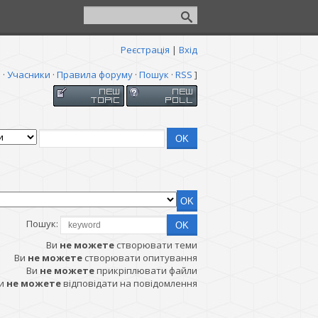
Реєстрація
|
Вхід
я
·
Учасники
·
Правила форуму
·
Пошук
·
RSS
]
Пошук:
Ви
не можете
створювати теми
Ви
не можете
створювати опитування
Ви
не можете
прикріплювати файли
и
не можете
відповідати на повідомлення