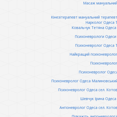
Масаж мануальний
Кінезітерапевт мануальний терапев
Нарколог Одеса 
Ковальчук Тетяна Одеса 
Психоневрологи Одеси 
Психоневролог Одеса 
Найкращий психоневролог
Психоневролог
Психоневролог Одес
Психоневролог Одеса Малиновськи
Психоневролог Одеса сел. Кото
Шевчук Ірина Одеса 
Ангіоневролог Одеса сел. Кото
Підкажіть ангіоневролог