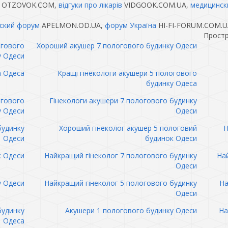
OTZOVOK.COM,
відгуки про лікарів
VIDGOOK.COM.UA,
медицинск
ский форум
APELMON.OD.UA,
форум Україна
HI-FI-FORUM.COM.U
Простр
огового
Хороший акушер 7 пологового будинку Одеси
у Одеси
а Одеса
Кращі гінекологи акушери 5 пологового
будинку Одеса
огового
Гінекологи акушери 7 пологового будинку
у Одеси
Одеси
будинку
Хороший гінеколог акушер 5 пологовий
Н
Одеси
будинок Одеси
к Одеси
Найкращий гінеколог 7 пологового будинку
Най
Одеси
у Одеси
Найкращий гінеколог 5 пологового будинку
На
Одеси
будинку
Акушери 1 пологового будинку Одеси
На
Одеса