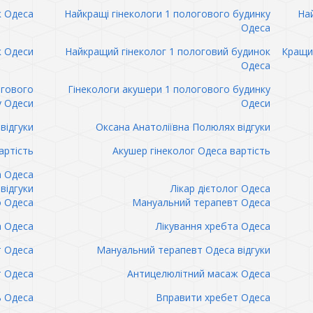
к Одеса
Найкращі гінекологи 1 пологового будинку
Най
Одеса
к Одеси
Найкращий гінеколог 1 пологовий будинок
Кращий
Одеса
огового
Гінекологи акушери 1 пологового будинку
у Одеси
Одеси
відгуки
Оксана Анатоліївна Полюлях відгуки
артість
Акушер гінеколог Одеса вартість
а Одеса
відгуки
Лікар дієтолог Одеса
 Одеса
Мануальний терапевт Одеса
а Одеса
Лікування хребта Одеса
т Одеса
Мануальний терапевт Одеса відгуки
т Одеса
Антицелюлітний масаж Одеса
ь Одеса
Вправити хребет Одеса