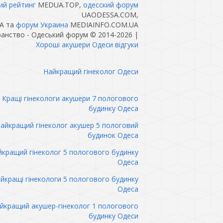
ий рейтинг
MEDUA.TOP,
одесский форум
UAODESSA.COM,
A та
форум Украина
MEDIAINFO.COM.UA
анство - Одеський форум © 2014-2026
|
Хороші акушери Одеси відгуки
Найкращий гінеколог Одеси
Кращі гінекологи акушери 7 пологового
будинку Одеса
айкращий гінеколог акушер 5 пологовий
будинок Одеса
кращий гінеколог 5 пологового будинку
Одеса
йкращі гінекологи 5 пологового будинку
Одеса
йкращий акушер-гінеколог 1 пологового
будинку Одеси