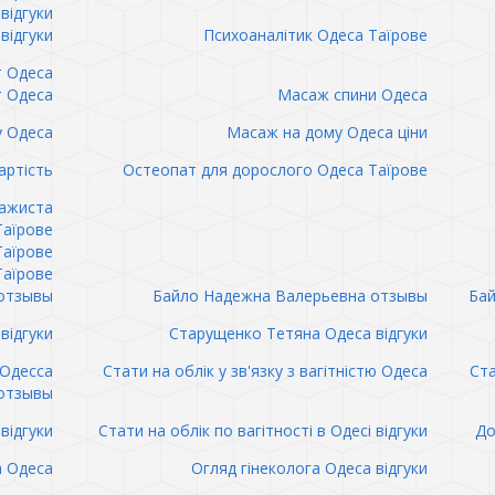
відгуки
відгуки
Психоаналітик Одеса Таїрове
т Одеса
т Одеса
Масаж спини Одеса
 Одеса
Масаж на дому Одеса ціни
артість
Остеопат для дорослого Одеса Таїрове
сажиста
Таїрове
Таїрове
Таїрове
отзывы
Байло Надежна Валерьевна отзывы
Бай
відгуки
Старущенко Тетяна Одеса відгуки
 Одесса
Стати на облік у зв'язку з вагітністю Одеса
Ста
отзывы
відгуки
Стати на облік по вагітності в Одесі відгуки
До
а Одеса
Огляд гінеколога Одеса відгуки