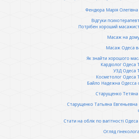
Фендюра Марія Олегівна 
Відгуки психотерапев
Потрібен хороший масажис
Масаж на дому
Масаж Одеса в
Як знайти хорошого ма
Кардіолог Одеса 
УЗД Одеса 
Косметолог Одеса 
Байло Надежна Одесса 
Старущенко Тетяна 
Старущенко Татьяна Евгеньевна
Стати на облік по вагітності Одеса 
Огляд гінеколог