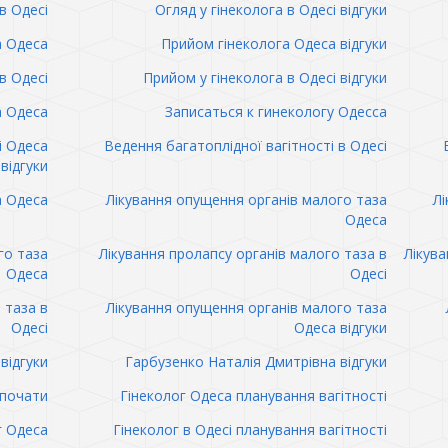
в Одесі
Огляд у гінеколога в Одесі відгуки
а Одеса
Прийом гінеколога Одеса відгуки
в Одесі
Прийом у гінеколога в Одесі відгуки
а Одеса
Записаться к гинекологу Одесса
і Одеса
Ведення багатоплідної вагітності в Одесі
відгуки
а Одеса
Лікування опущення органів малого таза
Лі
Одеса
го таза
Лікування пролапсу органів малого таза в
Лікува
Одеса
Одесі
 таза в
Лікування опущення органів малого таза
Одесі
Одеса відгуки
відгуки
Гарбузенко Наталія Дмитрівна відгуки
 почати
Гінеколог Одеса планування вагітності
г Одеса
Гінеколог в Одесі планування вагітності