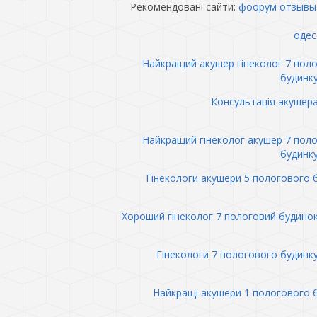
Рекомендовані сайти:
фоорум отзывы
одес
Найкращий акушер гінеколог 7 пол
будинк
Консультація акушер
Найкращий гінеколог акушер 7 пол
будинк
Гінекологи акушери 5 пологового 
Хороший гінеколог 7 пологовий будино
Гінекологи 7 пологового будинк
Найкращі акушери 1 пологового 