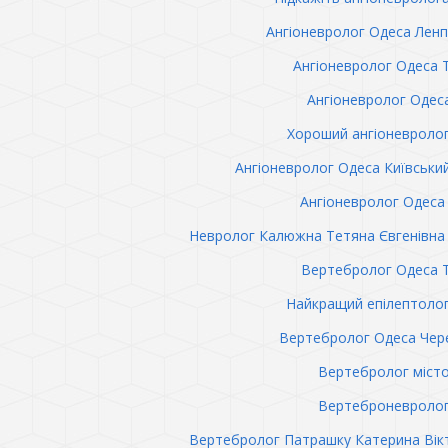
Ангіоневролог Одеса Лен
Ангіоневролог Одеса 
Ангіоневролог Одес
Хороший ангіоневроло
Ангіоневролог Одеса Київськи
Ангіоневролог Одеса 
Невролог Калюжна Тетяна Євгенівна 
Вертебролог Одеса 
Найкращий епілептоло
Вертебролог Одеса Чер
Вертебролог міст
Вертеброневролог
Вертебролог Патрашку Катерина Вік