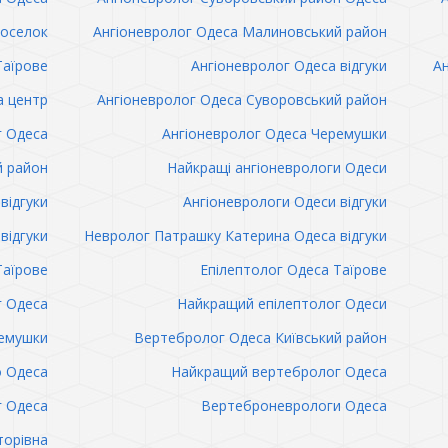
поселок
Ангіоневролог Одеса Малиновський район
Таїрове
Ангіоневролог Одеса відгуки
Ан
а центр
Ангіоневролог Одеса Суворовський район
г Одеса
Ангіоневролог Одеса Черемушки
й район
Найкращі ангіоневрологи Одеси
відгуки
Ангіоневрологи Одеси відгуки
відгуки
Невролог Патрашку Катерина Одеса відгуки
Таїрове
Епілептолог Одеса Таїрове
г Одеса
Найкращий епілептолог Одеси
емушки
Вертебролог Одеса Київський район
о Одеса
Найкращий вертебролог Одеса
 Одеса
Вертеброневрологи Одеса
торівна