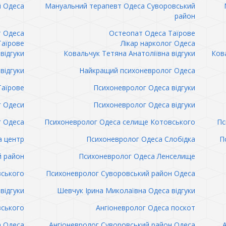
 Одеса
Мануальний терапевт Одеса Суворовський
район
т Одеса
Остеопат Одеса Таїрове
Таїрове
Лікар нарколог Одеса
відгуки
Ковальчук Тетяна Анатоліївна відгуки
Кова
відгуки
Найкращий психоневролог Одеса
Таїрове
Психоневролог Одеса відгуки
 Одеси
Психоневролог Одеса відгуки
 Одеса
Психоневролог Одеса селище Котовського
Пс
а центр
Психоневролог Одеса Слобідка
П
й район
Психоневролог Одеса Ленселище
вського
Психоневролог Суворовський район Одеса
відгуки
Шевчук Ірина Миколаївна Одеса відгуки
вського
Ангіоневролог Одеса поскот
а Одеса
Ангіоневролог Суворовський район Одеса