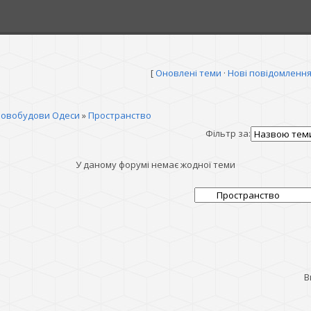
[
Оновлені теми
·
Нові повідомленн
овобудови Одеси
»
Пространство
Фільтр за:
У даному форумі немає жодної теми
В