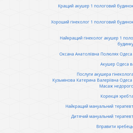
Кращий акушер 1 пологовий будино
Хороший гінеколог 1 пологовий будино
Найкращий гінеколог акушер 1 пол
будинк
Оксана Анатоліївна Полюлях Одеса 
Акушер Одеса в
Послуги акушера гінеколог
Кузьмінова Катерина Валеріївна Одеса 
Масаж недорого
Корекція хребт
Найкращий мануальний терапев
Дитячий мануальний терапев
Вправити хребец