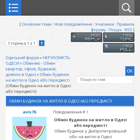
[
Оновлені теми
·
Нові повідомлення
·
Учасники
·
Правила
форуму
·
Пошук
·
RSS
]
Сторінка
1
з
1
1
Одеський форум
»
НЕРУХОМІСТЬ
ОДЕСИ
»
Обміняю - Обмін
квартир, офісів, будинків,
ділянок в Одесі
»
Обмін будинок
на житло в Одесі або передмісті
(Обмін будинок на житло в Одесі
або передмісті)
ОБМІН БУДИНОК НА ЖИТЛО В ОДЕСІ АБО ПЕРЕДМІСТІ
avio76
Повідомлення #
1
Обмін будинок на житло в Одесі
або передмісті
Обмін будинок у Дніпропетровській
обл. на житло в Одесі