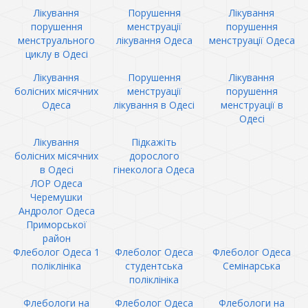
Лікування
Порушення
Лікування
порушення
менструації
порушення
менструального
лікування Одеса
менструації Одеса
циклу в Одесі
Лікування
Порушення
Лікування
болісних місячних
менструації
порушення
Одеса
лікування в Одесі
менструації в
Одесі
Лікування
Підкажіть
болісних місячних
дорослого
в Одесі
гінеколога Одеса
ЛОР Одеса
Черемушки
Андролог Одеса
Приморської
район
Флеболог Одеса 1
Флеболог Одеса
Флеболог Одеса
поліклініка
студентська
Семінарська
поліклініка
Флебологи на
Флеболог Одеса
Флебологи на