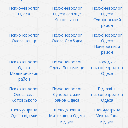
Психоневролог
Психоневролог
Психоневролог
Одеса
Одеса селище
Одеса
Котовського
Суворовський
район
Психоневролог
Психоневролог
Психоневролог
Одеса центр
Одеса Слобідка
Одеса
Приморський
район
Психоневролог
Психоневролог
Порадьте
Одеса
Одеса Ленселище
психоневролога
Малиновський
Одеса
район
Психоневролог
Психоневролог
Підкажіть
Одеса сел.
Суворовський
психоневролога
Котовського
район Одеса
Одеса
Шевчук Ірина
Шевчук Ірина
Шевчук Ірина
Одеса відгуки
Миколаївна Одеса
Миколаївна
відгуки
відгуки