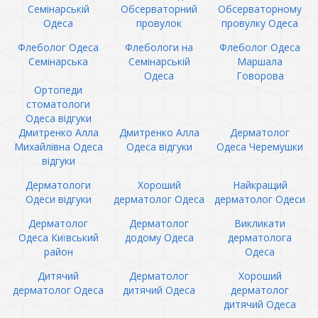
Семінарській
Обсерваторний
Обсерваторному
Одеса
провулок
провулку Одеса
Флеболог Одеса
Флебологи на
Флеболог Одеса
Семінарська
Семінарській
Маршала
Одеса
Говорова
Ортопеди
стоматологи
Одеса відгуки
Дмитренко Алла
Дмитренко Алла
Дерматолог
Михайлівна Одеса
Одеса відгуки
Одеса Черемушки
відгуки
Дерматологи
Хороший
Найкращий
Одеси відгуки
дерматолог Одеса
дерматолог Одеси
Дерматолог
Дерматолог
Викликати
Одеса Київський
додому Одеса
дерматолога
район
Одеса
Дитячий
Дерматолог
Хороший
дерматолог Одеса
дитячий Одеса
дерматолог
дитячий Одеса