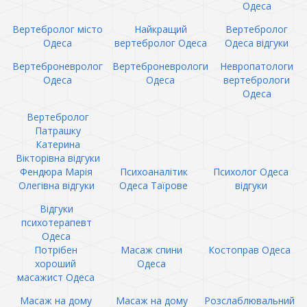
Одеса
Вертебролог місто
Найкращий
Вертебролог
Одеса
вертебролог Одеса
Одеса відгуки
Вертеброневролог
Вертеброневрологи
Невропатологи
Одеса
Одеса
вертебрологи
Одеса
Вертебролог
Патрашку
Катерина
Вікторівна відгуки
Фендюра Марія
Психоаналітик
Психолог Одеса
Олегівна відгуки
Одеса Таїрове
відгуки
Відгуки
психотерапевт
Одеса
Потрібен
Масаж спини
Костоправ Одеса
хороший
Одеса
масажист Одеса
Масаж на дому
Масаж на дому
Розслаблювальний