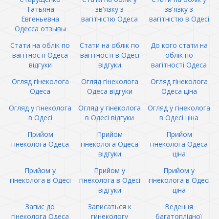
Татьяна
зв'язку з
зв'язку з
Евгеньевна
вагітністю Одеса
вагітністю в Одесі
Одесса отзывы
Стати на облік по
Стати на облік по
До кого стати на
вагітності Одеса
вагітності в Одесі
облік по
відгуки
відгуки
вагітності Одеса
Огляд гінеколога
Огляд гінеколога
Огляд гінеколога
Одеса
Одеса відгуки
Одеса ціна
Огляд у гінеколога
Огляд у гінеколога
Огляд у гінеколога
в Одесі
в Одесі відгуки
в Одесі ціна
Прийом
Прийом
Прийом
гінеколога Одеса
гінеколога Одеса
гінеколога Одеса
відгуки
ціна
Прийом у
Прийом у
Прийом у
гінеколога в Одесі
гінеколога в Одесі
гінеколога в Одесі
відгуки
ціна
Запис до
Записаться к
Ведення
гінеколога Одеса
гинекологу
багатоплідної