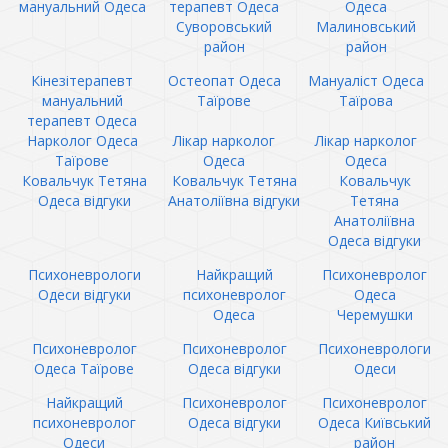
мануальний Одеса
терапевт Одеса
Одеса
Суворовський
Малиновський
район
район
Кінезітерапевт
Остеопат Одеса
Мануаліст Одеса
мануальний
Таїрове
Таїрова
терапевт Одеса
Нарколог Одеса
Лікар нарколог
Лікар нарколог
Таїрове
Одеса
Одеса
Ковальчук Тетяна
Ковальчук Тетяна
Ковальчук
Одеса відгуки
Анатоліївна відгуки
Тетяна
Анатоліївна
Одеса відгуки
Психоневрологи
Найкращий
Психоневролог
Одеси відгуки
психоневролог
Одеса
Одеса
Черемушки
Психоневролог
Психоневролог
Психоневрологи
Одеса Таїрове
Одеса відгуки
Одеси
Найкращий
Психоневролог
Психоневролог
психоневролог
Одеса відгуки
Одеса Київський
Одеси
район