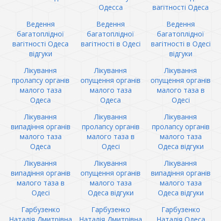
Одесса
вагітності Одеса
Ведення
Ведення
Ведення
багатоплідної
багатоплідної
багатоплідної
вагітності Одеса
вагітності в Одесі
вагітності в Одесі
відгуки
відгуки
Лікування
Лікування
Лікування
пролапсу органів
опущення органів
опущення органів
малого таза
малого таза
малого таза в
Одеса
Одеса
Одесі
Лікування
Лікування
Лікування
випадіння органів
пролапсу органів
пролапсу органів
малого таза
малого таза в
малого таза
Одеса
Одесі
Одеса відгуки
Лікування
Лікування
Лікування
випадіння органів
опущення органів
випадіння органів
малого таза в
малого таза
малого таза
Одесі
Одеса відгуки
Одеса відгуки
Гарбузенко
Гарбузенко
Гарбузенко
Наталія Дмитрівна
Наталія Дмитрівна
Наталія Одеса