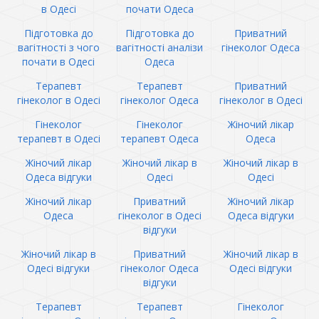
в Одесі
почати Одеса
Підготовка до
Підготовка до
Приватний
вагітності з чого
вагітності аналізи
гінеколог Одеса
почати в Одесі
Одеса
Терапевт
Терапевт
Приватний
гінеколог в Одесі
гінеколог Одеса
гінеколог в Одесі
Гінеколог
Гінеколог
Жіночий лікар
терапевт в Одесі
терапевт Одеса
Одеса
Жіночий лікар
Жіночий лікар в
Жіночий лікар в
Одеса відгуки
Одесі
Одесі
Жіночий лікар
Приватний
Жіночий лікар
Одеса
гінеколог в Одесі
Одеса відгуки
відгуки
Жіночий лікар в
Приватний
Жіночий лікар в
Одесі відгуки
гінеколог Одеса
Одесі відгуки
відгуки
Терапевт
Терапевт
Гінеколог