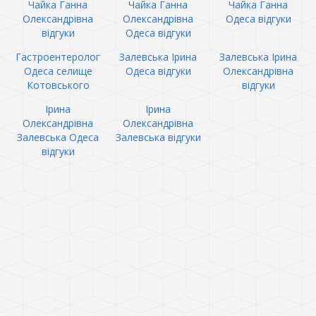
Чайка Ганна
Чайка Ганна
Чайка Ганна
Олександрівна
Олександрівна
Одеса відгуки
відгуки
Одеса відгуки
Гастроентеролог
Залевська Ірина
Залевська Ірина
Одеса селище
Одеса відгуки
Олександрівна
Котовського
відгуки
Ірина
Ірина
Олександрівна
Олександрівна
Залевська Одеса
Залевська відгуки
відгуки