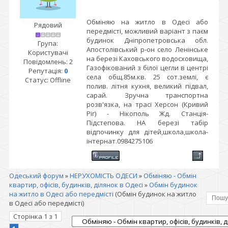
Обміняю на житло в Одесі або
Рядовий
передмісті, можливий варіант з паєм
будинок Дніпропетровська обл.
Група:
Апостолівський р-он село Ленінське
Користувачі
на березі Каховського водосховища,
Повідомлень:
2
Газофікований з білої цегли в центрі
Репутація:
0
села общ.85м.кв. 25 сот.землі, є
Статус:
Offline
полив. літня кухня, великий підвал,
сарай. Зручна транспортна
розв'язка, на трасі Херсон (Кривий
Ріг) - Нікополь Жд. Станція-
Підстепова. НА березі табір
відпочинку для дітей,школа,школа-
інтернат.0984275106
Одеський форум
»
НЕРУХОМІСТЬ ОДЕСИ
»
Обміняю - Обмін
квартир, офісів, будинків, ділянок в Одесі
»
Обмін будинок
на житло в Одесі або передмісті
(Обмін будинок на житло
в Одесі або передмісті)
Сторінка
1
з
1