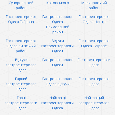
Суворовський
Котовського
Малиновський
район
район
Гастроентеролог
Гастроентеролог
Гастроентеролог
Одеса Таїрова
Одеса
Одеса Центр
Приморський
район
Гастроентеролог
Відгуки
Гастроентеролог
Одеса Київський
гастроентерологи
Одеса Таїрове
район
Одеси
Відгуки
Гастроентеролог
Гастроентерологи
гастроентеролог
Одеси
Одеси
Одеса
Гарний
Гастроентеролог
Гастроентеролог
гастроентеролог
Одеса відгуки
Одеса
Одеса
Гарні
Найкращі
Найкращий
гастроентерологи
гастроентерологи
гастроентеролог
Одеса
Одеса
Одеса