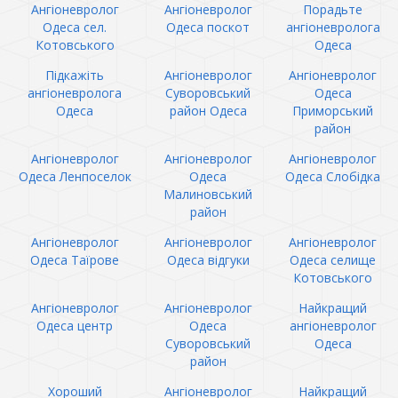
Ангіоневролог
Ангіоневролог
Порадьте
Одеса сел.
Одеса поскот
ангіоневролога
Котовського
Одеса
Підкажіть
Ангіоневролог
Ангіоневролог
ангіоневролога
Суворовський
Одеса
Одеса
район Одеса
Приморський
район
Ангіоневролог
Ангіоневролог
Ангіоневролог
Одеса Ленпоселок
Одеса
Одеса Слобідка
Малиновський
район
Ангіоневролог
Ангіоневролог
Ангіоневролог
Одеса Таїрове
Одеса відгуки
Одеса селище
Котовського
Ангіоневролог
Ангіоневролог
Найкращий
Одеса центр
Одеса
ангіоневролог
Суворовський
Одеса
район
Хороший
Ангіоневролог
Найкращий