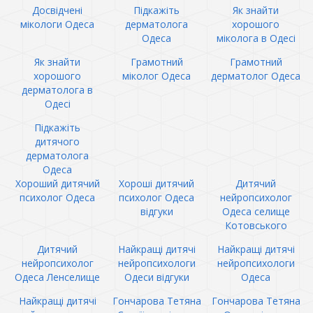
Досвідчені
Підкажіть
Як знайти
мікологи Одеса
дерматолога
хорошого
Одеса
міколога в Одесі
Як знайти
Грамотний
Грамотний
хорошого
міколог Одеса
дерматолог Одеса
дерматолога в
Одесі
Підкажіть
дитячого
дерматолога
Одеса
Хороший дитячий
Хороші дитячий
Дитячий
психолог Одеса
психолог Одеса
нейропсихолог
відгуки
Одеса селище
Котовського
Дитячий
Найкращі дитячі
Найкращі дитячі
нейропсихолог
нейропсихологи
нейропсихологи
Одеса Ленселище
Одеси відгуки
Одеса
Найкращі дитячі
Гончарова Тетяна
Гончарова Тетяна