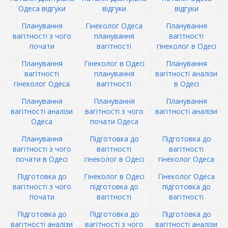
Одеса відгуки
відгуки
відгуки
Планування
Гінеколог Одеса
Планування
вагітності з чого
планування
вагітності
почати
вагітності
гінеколог в Одесі
Планування
Гінеколог в Одесі
Планування
вагітності
планування
вагітності аналізи
гінеколог Одеса
вагітності
в Одесі
Планування
Планування
Планування
вагітності аналізи
вагітності з чого
вагітності аналізи
Одеса
почати Одеса
Планування
Підготовка до
Підготовка до
вагітності з чого
вагітності
вагітності
почати в Одесі
гінеколог в Одесі
гінеколог Одеса
Підготовка до
Гінеколог в Одесі
Гінеколог Одеса
вагітності з чого
підготовка до
підготовка до
почати
вагітності
вагітності
Підготовка до
Підготовка до
Підготовка до
вагітності аналізи
вагітності з чого
вагітності аналізи