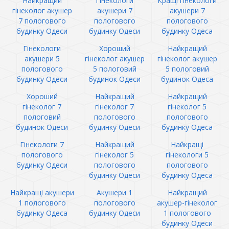
Найкращий
Гінекологи
Кращі гінекологи
гінеколог акушер
акушери 7
акушери 7
7 пологового
пологового
пологового
будинку Одеси
будинку Одеси
будинку Одеса
Гінекологи
Хороший
Найкращий
акушери 5
гінеколог акушер
гінеколог акушер
пологового
5 пологовий
5 пологовий
будинку Одеси
будинок Одеси
будинок Одеса
Хороший
Найкращий
Найкращий
гінеколог 7
гінеколог 7
гінеколог 5
пологовий
пологового
пологового
будинок Одеси
будинку Одеси
будинку Одеса
Гінекологи 7
Найкращий
Найкращі
пологового
гінеколог 5
гінекологи 5
будинку Одеси
пологового
пологового
будинку Одеси
будинку Одеса
Найкращі акушери
Акушери 1
Найкращий
1 пологового
пологового
акушер-гінеколог
будинку Одеса
будинку Одеси
1 пологового
будинку Одеси