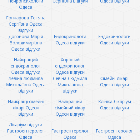
нейропсихологи
Сергіївна відгуки
Одеса відгуки
Одеса
Гончарова Тетяна
Сергіївна Одеса
відгуки
Догонова Марія
Ендокринологи
Ендокринологи
Володимирівна
Одеса відгуки
Одеси відгуки
Одеса відгуки
Найкращий
Хороший
ендокринолог
ендокринолог
Одеса відгуки
Одеса відгуки
Левіна Людмила
Левіна Людмила
Сімейні лікарі
Миколаївна Одеса
Миколаївна
Одеса відгуки
відгуки
відгуки
Найкращі сімейні
Найкращий
Клініка Лікаріум
лікарі Одеси
сімейний лікар
Одеса відгуки
відгуки
Одеси відгуки
Лікаріум відгуки
Гастроентеролог
Гастроентеролог
Гастроентеролог
Одеса
Одеса
Одеса