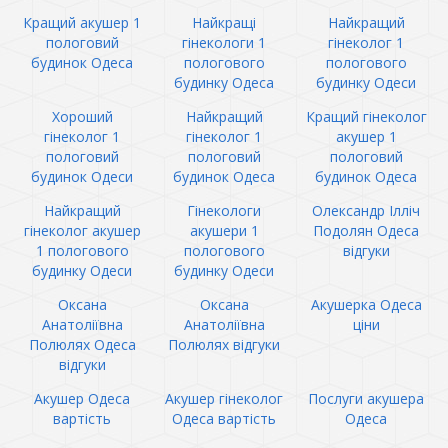
Кращий акушер 1
Найкращі
Найкращий
пологовий
гінекологи 1
гінеколог 1
будинок Одеса
пологового
пологового
будинку Одеса
будинку Одеси
Хороший
Найкращий
Кращий гінеколог
гінеколог 1
гінеколог 1
акушер 1
пологовий
пологовий
пологовий
будинок Одеси
будинок Одеса
будинок Одеса
Найкращий
Гінекологи
Олександр Ілліч
гінеколог акушер
акушери 1
Подолян Одеса
1 пологового
пологового
відгуки
будинку Одеси
будинку Одеси
Оксана
Оксана
Акушерка Одеса
Анатоліївна
Анатоліївна
ціни
Полюлях Одеса
Полюлях відгуки
відгуки
Акушер Одеса
Акушер гінеколог
Послуги акушера
вартість
Одеса вартість
Одеса