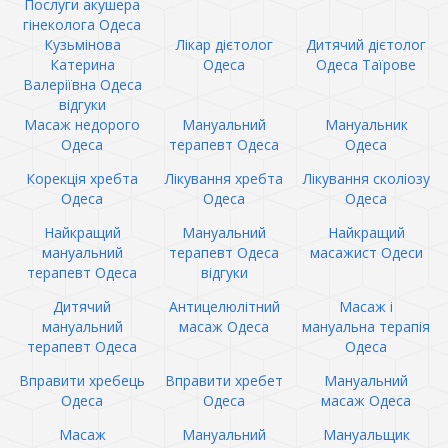
Послуги акушера
гінеколога Одеса
Кузьмінова
Лікар дієтолог
Дитячий дієтолог
Катерина
Одеса
Одеса Таїрове
Валеріївна Одеса
відгуки
Масаж недорого
Мануальний
Мануальник
Одеса
терапевт Одеса
Одеса
Корекція хребта
Лікування хребта
Лікування сколіозу
Одеса
Одеса
Одеса
Найкращий
Мануальний
Найкращий
мануальний
терапевт Одеса
масажист Одеси
терапевт Одеса
відгуки
Дитячий
Антицелюлітний
Масаж і
мануальний
масаж Одеса
мануальна терапія
терапевт Одеса
Одеса
Вправити хребець
Вправити хребет
Мануальний
Одеса
Одеса
масаж Одеса
Масаж
Мануальний
Мануальщик