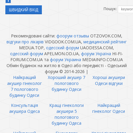
1
Пошук:
Рекомендовані сайти:
фоорум отзывы
OTZOVOK.COM,
відгуки про лікарів
VIDGOOK.COM.UA,
медицинский рейтинг
MEDUA.TOP,
одесский форум
UAODESSA.COM,
одесский форум
APELMON.OD.UA,
форум Україна
HI-FI-
FORUM.COM.UA та
форум Украина
MEDIAINFO.COM.UA
Обмін будинок на житло в Одесі або передмісті - Одеський
форум © 2014-2026
|
Найкращий
Хороший акушер 7
Хороші акушери
акушер гінеколог
пологового
Одеси відгуки
7 пологового
будинку Одеси
будинку Одеси
Консультація
Кращі гінекологи
Найкращий
акушера Одеса
акушери 5
гінеколог Одеси
пологового
будинку Одеса