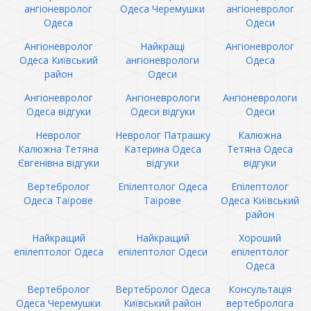
ангіоневролог
Одеса Черемушки
ангіоневролог
Одеса
Одеси
Ангіоневролог
Найкращі
Ангіоневролог
Одеса Київський
ангіоневрологи
Одеса
район
Одеси
Ангіоневролог
Ангіоневрологи
Ангіоневрологи
Одеса відгуки
Одеси відгуки
Одеси
Невролог
Невролог Патрашку
Калюжна
Калюжна Тетяна
Катерина Одеса
Тетяна Одеса
Євгенівна відгуки
відгуки
відгуки
Вертебролог
Епілептолог Одеса
Епілептолог
Одеса Таїрове
Таїрове
Одеса Київський
район
Найкращий
Найкращий
Хороший
епілептолог Одеса
епілептолог Одеси
епілептолог
Одеса
Вертебролог
Вертебролог Одеса
Консультація
Одеса Черемушки
Київський район
вертебролога