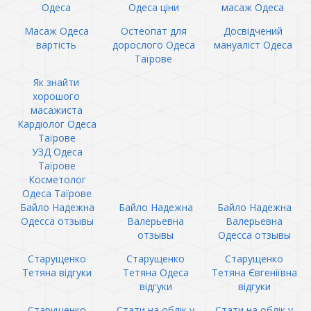
Одеса
Одеса ціни
масаж Одеса
Масаж Одеса
Остеопат для
Досвідчений
вартість
дорослого Одеса
мануаліст Одеса
Таїрове
Як знайти
хорошого
масажиста
Кардіолог Одеса
Таїрове
УЗД Одеса
Таїрове
Косметолог
Одеса Таїрове
Байло Надежна
Байло Надежна
Байло Надежна
Одесса отзывы
Валерьевна
Валерьевна
отзывы
Одесса отзывы
Старущенко
Старущенко
Старущенко
Тетяна відгуки
Тетяна Одеса
Тетяна Євгеніївна
відгуки
відгуки
Старущенко
Стати на облік у
Стати на облік у