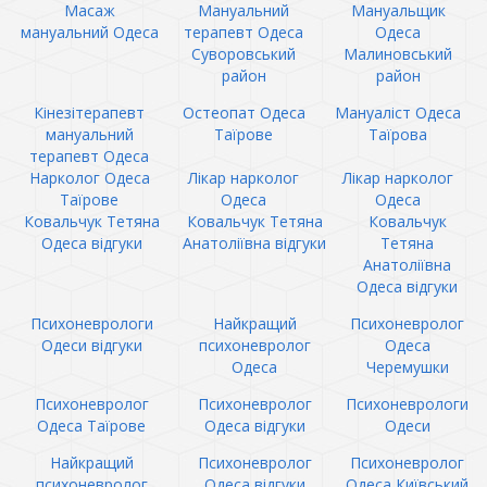
Масаж
Мануальний
Мануальщик
мануальний Одеса
терапевт Одеса
Одеса
Суворовський
Малиновський
район
район
Кінезітерапевт
Остеопат Одеса
Мануаліст Одеса
мануальний
Таїрове
Таїрова
терапевт Одеса
Нарколог Одеса
Лікар нарколог
Лікар нарколог
Таїрове
Одеса
Одеса
Ковальчук Тетяна
Ковальчук Тетяна
Ковальчук
Одеса відгуки
Анатоліївна відгуки
Тетяна
Анатоліївна
Одеса відгуки
Психоневрологи
Найкращий
Психоневролог
Одеси відгуки
психоневролог
Одеса
Одеса
Черемушки
Психоневролог
Психоневролог
Психоневрологи
Одеса Таїрове
Одеса відгуки
Одеси
Найкращий
Психоневролог
Психоневролог
психоневролог
Одеса відгуки
Одеса Київський