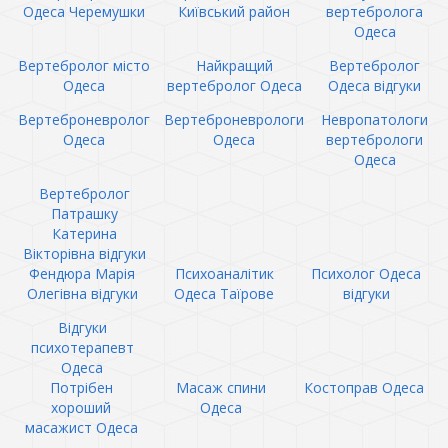
Одеса Черемушки
Київський район
вертебролога
Одеса
Вертебролог місто
Найкращий
Вертебролог
Одеса
вертебролог Одеса
Одеса відгуки
Вертеброневролог
Вертеброневрологи
Невропатологи
Одеса
Одеса
вертебрологи
Одеса
Вертебролог
Патрашку
Катерина
Вікторівна відгуки
Фендюра Марія
Психоаналітик
Психолог Одеса
Олегівна відгуки
Одеса Таїрове
відгуки
Відгуки
психотерапевт
Одеса
Потрібен
Масаж спини
Костоправ Одеса
хороший
Одеса
масажист Одеса