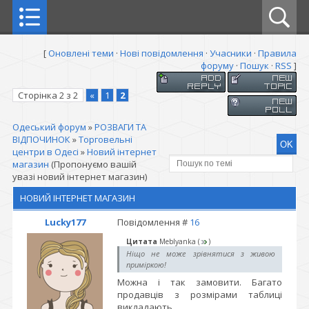
[
Оновлені теми
·
Нові повідомлення
·
Учасники
·
Правила
форуму
·
Пошук
·
RSS
]
Сторінка
2
з
2
«
1
2
Одеський форум
»
РОЗВАГИ ТА
ВІДПОЧИНОК
»
Торговельні
центри в Одесі
»
Новий інтернет
магазин
(Пропонуємо вашій
увазі новий інтернет магазин)
НОВИЙ ІНТЕРНЕТ МАГАЗИН
Lucky177
Повідомлення #
16
Цитата
Meblyanka
(
)
Ніщо не може зрівнятися з живою
приміркою!
Можна і так замовити. Багато
продавців з розмірами таблиці
викладають.