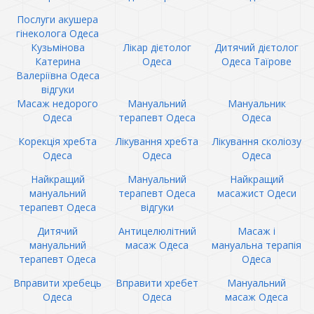
Послуги акушера
гінеколога Одеса
Кузьмінова
Лікар дієтолог
Дитячий дієтолог
Катерина
Одеса
Одеса Таїрове
Валеріївна Одеса
відгуки
Масаж недорого
Мануальний
Мануальник
Одеса
терапевт Одеса
Одеса
Корекція хребта
Лікування хребта
Лікування сколіозу
Одеса
Одеса
Одеса
Найкращий
Мануальний
Найкращий
мануальний
терапевт Одеса
масажист Одеси
терапевт Одеса
відгуки
Дитячий
Антицелюлітний
Масаж і
мануальний
масаж Одеса
мануальна терапія
терапевт Одеса
Одеса
Вправити хребець
Вправити хребет
Мануальний
Одеса
Одеса
масаж Одеса