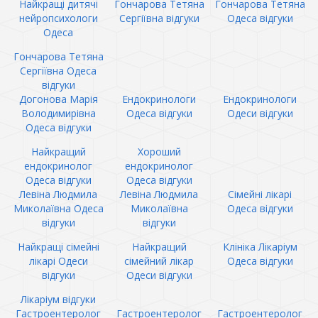
Найкращі дитячі
Гончарова Тетяна
Гончарова Тетяна
нейропсихологи
Сергіївна відгуки
Одеса відгуки
Одеса
Гончарова Тетяна
Сергіївна Одеса
відгуки
Догонова Марія
Ендокринологи
Ендокринологи
Володимирівна
Одеса відгуки
Одеси відгуки
Одеса відгуки
Найкращий
Хороший
ендокринолог
ендокринолог
Одеса відгуки
Одеса відгуки
Левіна Людмила
Левіна Людмила
Сімейні лікарі
Миколаївна Одеса
Миколаївна
Одеса відгуки
відгуки
відгуки
Найкращі сімейні
Найкращий
Клініка Лікаріум
лікарі Одеси
сімейний лікар
Одеса відгуки
відгуки
Одеси відгуки
Лікаріум відгуки
Гастроентеролог
Гастроентеролог
Гастроентеролог