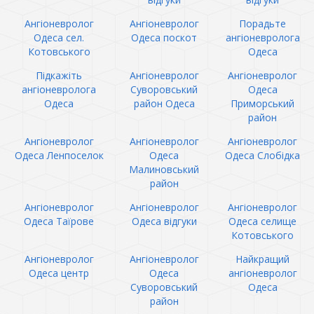
Ангіоневролог
Ангіоневролог
Порадьте
Одеса сел.
Одеса поскот
ангіоневролога
Котовського
Одеса
Підкажіть
Ангіоневролог
Ангіоневролог
ангіоневролога
Суворовський
Одеса
Одеса
район Одеса
Приморський
район
Ангіоневролог
Ангіоневролог
Ангіоневролог
Одеса Ленпоселок
Одеса
Одеса Слобідка
Малиновський
район
Ангіоневролог
Ангіоневролог
Ангіоневролог
Одеса Таїрове
Одеса відгуки
Одеса селище
Котовського
Ангіоневролог
Ангіоневролог
Найкращий
Одеса центр
Одеса
ангіоневролог
Суворовський
Одеса
район