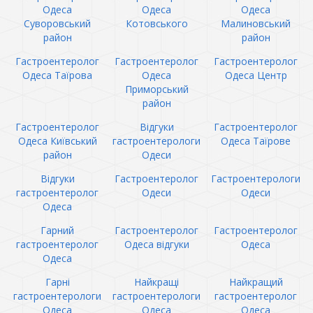
Одеса
Одеса
Одеса
Суворовський
Котовського
Малиновський
район
район
Гастроентеролог
Гастроентеролог
Гастроентеролог
Одеса Таїрова
Одеса
Одеса Центр
Приморський
район
Гастроентеролог
Відгуки
Гастроентеролог
Одеса Київський
гастроентерологи
Одеса Таїрове
район
Одеси
Відгуки
Гастроентеролог
Гастроентерологи
гастроентеролог
Одеси
Одеси
Одеса
Гарний
Гастроентеролог
Гастроентеролог
гастроентеролог
Одеса відгуки
Одеса
Одеса
Гарні
Найкращі
Найкращий
гастроентерологи
гастроентерологи
гастроентеролог
Одеса
Одеса
Одеса