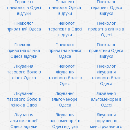
Терапевт
Терапевт
Гінеколог
гінеколог в Одесі
гінеколог Одеса
терапевт Одеса
відгуки
відгуки
відгуки
Гінеколог
Гінеколог
Гінеколог
приватний Одеса
терапевт в Одесі
приватна клініка в
відгуки
Одесі
Гінеколог
Гінеколог
Гінеколог
приватна клініка
приватна клініка
приватний Одеса
Одеса відгуки
Одеса
відгуки
Лікування
Гінеколог
Гінеколог
тазового болю в
лікування
лікування
жінок Одеса
тазового болю в
тазового болю
Одесі
Одеса
Лікування
Лікування
Лікування
тазового болю в
альгоменореї
альгоменореї в
жінок в Одесі
Одеса
Одесі
Лікування
Лікування
Лікування
альгоменореї
альгоменореї в
порушення
Одеса відгуки
Одесі відгуки
менструального