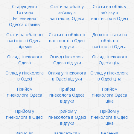
Старущенко
Стати на облік у
Стати на облік у
Татьяна
зв'язку з
зв'язку з
Евгеньевна
вагітністю Одеса
вагітністю в Одесі
Одесса отзывы
Стати на облік по
Стати на облік по
До кого стати на
вагітності Одеса
вагітності в Одесі
облік по
відгуки
відгуки
вагітності Одеса
Огляд гінеколога
Огляд гінеколога
Огляд гінеколога
Одеса
Одеса відгуки
Одеса ціна
Огляд у гінеколога
Огляд у гінеколога
Огляд у гінеколога
в Одесі
в Одесі відгуки
в Одесі ціна
Прийом
Прийом
Прийом
гінеколога Одеса
гінеколога Одеса
гінеколога Одеса
відгуки
ціна
Прийом у
Прийом у
Прийом у
гінеколога в Одесі
гінеколога в Одесі
гінеколога в Одесі
відгуки
ціна
Запис до
Записаться к
Ведення