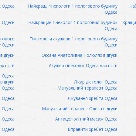
к Одеса
Найкращі гінекологи 1 пологового будинку
Най
Одеса
к Одеси
Найкращий гінеколог 1 пологовий будинок
Кращий
Одеса
огового
Гінекологи акушери 1 пологового будинку
у Одеси
Одеси
відгуки
Оксана Анатоліївна Полюлях відгуки
артість
Акушер гінеколог Одеса вартість
а Одеса
відгуки
Лікар дієтолог Одеса
 Одеса
Мануальний терапевт Одеса
а Одеса
Лікування хребта Одеса
т Одеса
Мануальний терапевт Одеса відгуки
т Одеса
Антицелюлітний масаж Одеса
ь Одеса
Вправити хребет Одеса