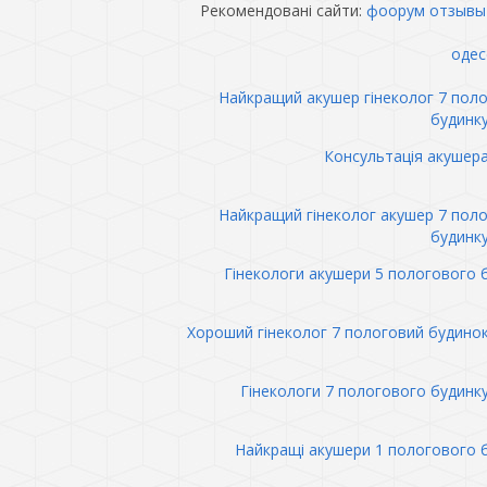
Рекомендовані сайти:
фоорум отзывы
одес
Найкращий акушер гінеколог 7 пол
будинк
Консультація акушер
Найкращий гінеколог акушер 7 пол
будинк
Гінекологи акушери 5 пологового 
Хороший гінеколог 7 пологовий будино
Гінекологи 7 пологового будинк
Найкращі акушери 1 пологового 