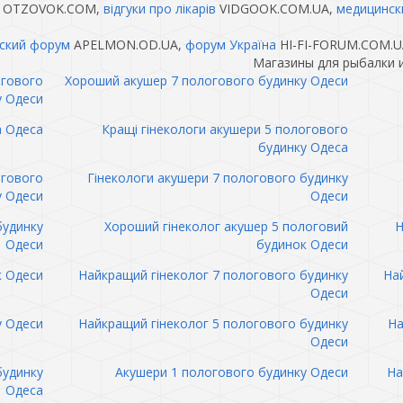
OTZOVOK.COM,
відгуки про лікарів
VIDGOOK.COM.UA,
медицинск
ский форум
APELMON.OD.UA,
форум Україна
HI-FI-FORUM.COM.U
Магазины для рыбалки и
огового
Хороший акушер 7 пологового будинку Одеси
у Одеси
а Одеса
Кращі гінекологи акушери 5 пологового
будинку Одеса
огового
Гінекологи акушери 7 пологового будинку
у Одеси
Одеси
будинку
Хороший гінеколог акушер 5 пологовий
Н
Одеси
будинок Одеси
к Одеси
Найкращий гінеколог 7 пологового будинку
Най
Одеси
у Одеси
Найкращий гінеколог 5 пологового будинку
На
Одеси
будинку
Акушери 1 пологового будинку Одеси
На
Одеса