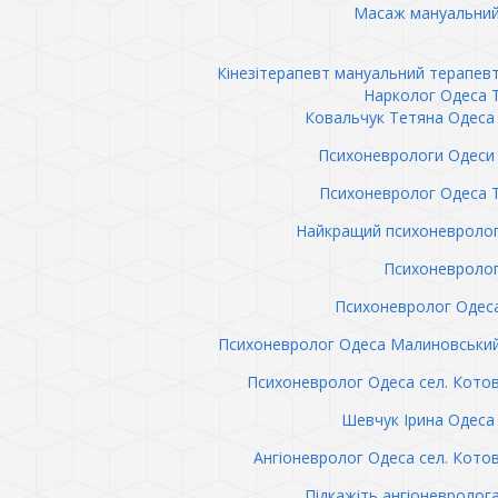
Масаж мануальний
Кінезітерапевт мануальний терапев
Нарколог Одеса 
Ковальчук Тетяна Одеса 
Психоневрологи Одеси 
Психоневролог Одеса 
Найкращий психоневролог
Психоневролог
Психоневролог Одес
Психоневролог Одеса Малиновськи
Психоневролог Одеса сел. Кото
Шевчук Ірина Одеса 
Ангіоневролог Одеса сел. Кото
Підкажіть ангіоневролог