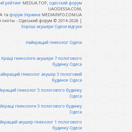
ий рейтинг
MEDUA.TOP,
одесский форум
UAODESSA.COM,
A та
форум Украина
MEDIAINFO.COM.UA
 охоты - Одеський форум © 2014-2026
|
Хороші акушери Одеси відгуки
Найкращий гінеколог Одеси
Кращі гінекологи акушери 7 пологового
будинку Одеса
айкращий гінеколог акушер 5 пологовий
будинок Одеса
кращий гінеколог 5 пологового будинку
Одеса
йкращі гінекологи 5 пологового будинку
Одеса
йкращий акушер-гінеколог 1 пологового
будинку Одеси