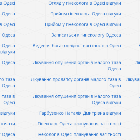
в Одесі
Огляд у гінеколога в Одесі відгуки
а Одеса
Прийом гінеколога Одеса відгуки
в Одесі
Прийом у гінеколога в Одесі відгуки
а Одеса
Записаться к гинекологу Одесса
і Одеса
Ведення багатоплідної вагітності в Одесі
відгуки
а Одеса
Лікування опущення органів малого таза
Лі
Одеса
го таза
Лікування пролапсу органів малого таза в
Лікува
Одеса
Одесі
 таза в
Лікування опущення органів малого таза
Одесі
Одеса відгуки
відгуки
Гарбузенко Наталія Дмитрівна відгуки
 почати
Гінеколог Одеса планування вагітності
г Одеса
Гінеколог в Одесі планування вагітності