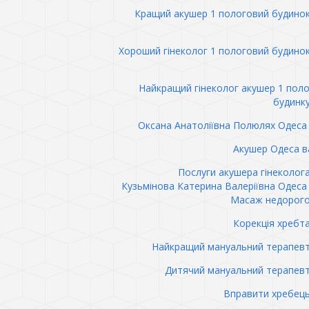
Кращий акушер 1 пологовий будино
Хороший гінеколог 1 пологовий будино
Найкращий гінеколог акушер 1 пол
будинк
Оксана Анатоліївна Полюлях Одеса 
Акушер Одеса в
Послуги акушера гінеколог
Кузьмінова Катерина Валеріївна Одеса 
Масаж недорого
Корекція хребт
Найкращий мануальний терапев
Дитячий мануальний терапев
Вправити хребец