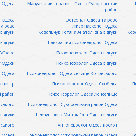
 Одеса
Мануальний терапевт Одеса Суворовський
район
т Одеса
Остеопат Одеса Таїрове
Таїрове
Лікар нарколог Одеса
відгуки
Ковальчук Тетяна Анатоліївна відгуки
Кова
відгуки
Найкращий психоневролог Одеса
Таїрове
Психоневролог Одеса відгуки
 Одеси
Психоневролог Одеса відгуки
 Одеса
Психоневролог Одеса селище Котовського
Пс
а центр
Психоневролог Одеса Слобідка
П
й район
Психоневролог Одеса Ленселище
вського
Психоневролог Суворовський район Одеса
відгуки
Шевчук Ірина Миколаївна Одеса відгуки
вського
Ангіоневролог Одеса поскот
а Одеса
Ангіоневролог Суворовський район Одеса