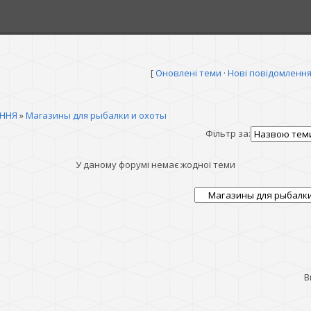
[
Оновлені теми
·
Нові повідомленн
ННЯ
»
Магазины для рыбалки и охоты
Фільтр за:
У даному форумі немає жодної теми
В