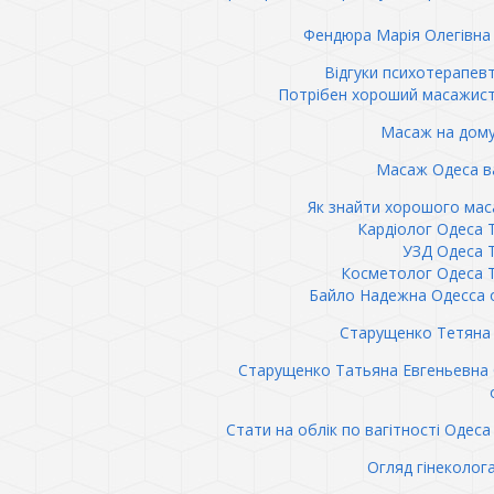
Фендюра Марія Олегівна 
Відгуки психотерапев
Потрібен хороший масажис
Масаж на дому
Масаж Одеса в
Як знайти хорошого ма
Кардіолог Одеса 
УЗД Одеса 
Косметолог Одеса 
Байло Надежна Одесса 
Старущенко Тетяна 
Старущенко Татьяна Евгеньевна
Стати на облік по вагітності Одеса 
Огляд гінеколог