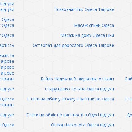
відгуки
відгуки
Психоаналітик Одеса Таїрове
т Одеса
т Одеса
Масаж спини Одеса
 Одеса
Масаж на дому Одеса ціни
артість
Остеопат для дорослого Одеса Таїрове
сажиста
Таїрове
Таїрове
Таїрове
отзывы
Байло Надежна Валерьевна отзывы
Бай
відгуки
Старущенко Тетяна Одеса відгуки
 Одесса
Стати на облік у зв'язку з вагітністю Одеса
Ста
отзывы
відгуки
Стати на облік по вагітності в Одесі відгуки
До
а Одеса
Огляд гінеколога Одеса відгуки