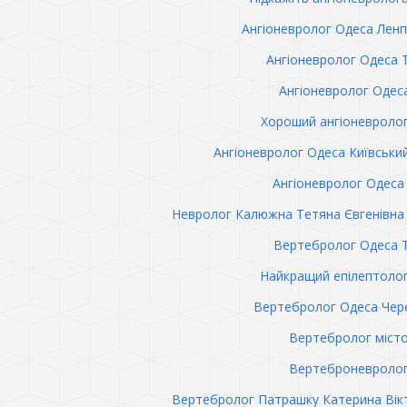
Ангіоневролог Одеса Лен
Ангіоневролог Одеса 
Ангіоневролог Одес
Хороший ангіоневроло
Ангіоневролог Одеса Київськи
Ангіоневролог Одеса 
Невролог Калюжна Тетяна Євгенівна 
Вертебролог Одеса 
Найкращий епілептоло
Вертебролог Одеса Чер
Вертебролог міст
Вертеброневролог
Вертебролог Патрашку Катерина Вік