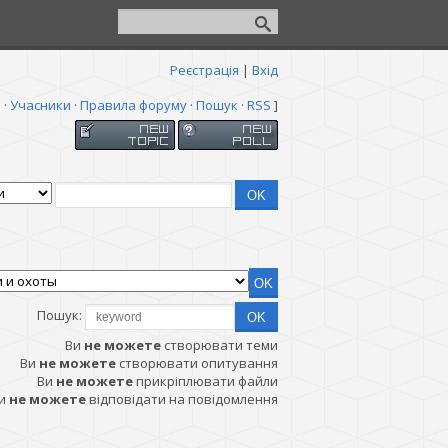
Реєстрація
|
Вхід
я
·
Учасники
·
Правила форуму
·
Пошук
·
RSS
]
Пошук:
Ви
не можете
створювати теми
Ви
не можете
створювати опитування
Ви
не можете
прикріплювати файли
и
не можете
відповідати на повідомлення