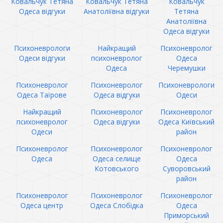
Ковальчук Тетяна
Ковальчук Тетяна
Ковальчук
Одеса відгуки
Анатоліївна відгуки
Тетяна
Анатоліївна
Одеса відгуки
Психоневрологи
Найкращий
Психоневролог
Одеси відгуки
психоневролог
Одеса
Одеса
Черемушки
Психоневролог
Психоневролог
Психоневрологи
Одеса Таїрове
Одеса відгуки
Одеси
Найкращий
Психоневролог
Психоневролог
психоневролог
Одеса відгуки
Одеса Київський
Одеси
район
Психоневролог
Психоневролог
Психоневролог
Одеса
Одеса селище
Одеса
Котовського
Суворовський
район
Психоневролог
Психоневролог
Психоневролог
Одеса центр
Одеса Слобідка
Одеса
Приморський