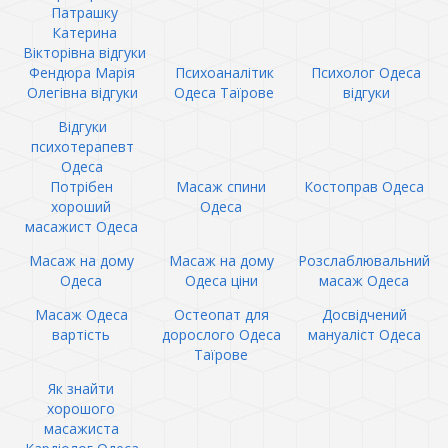
Патрашку
Катерина
Вікторівна відгуки
Фендюра Марія
Психоаналітик
Психолог Одеса
Олегівна відгуки
Одеса Таїрове
відгуки
Відгуки
психотерапевт
Одеса
Потрібен
Масаж спини
Костоправ Одеса
хороший
Одеса
масажист Одеса
Масаж на дому
Масаж на дому
Розслаблювальний
Одеса
Одеса ціни
масаж Одеса
Масаж Одеса
Остеопат для
Досвідчений
вартість
дорослого Одеса
мануаліст Одеса
Таїрове
Як знайти
хорошого
масажиста