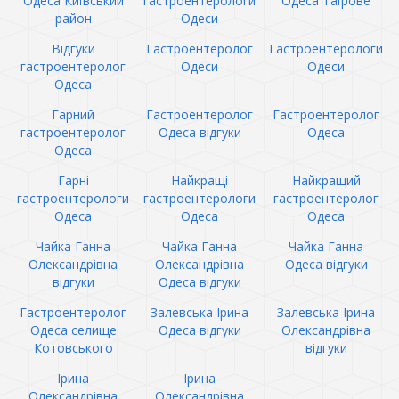
Одеса Київський
гастроентерологи
Одеса Таїрове
район
Одеси
Відгуки
Гастроентеролог
Гастроентерологи
гастроентеролог
Одеси
Одеси
Одеса
Гарний
Гастроентеролог
Гастроентеролог
гастроентеролог
Одеса відгуки
Одеса
Одеса
Гарні
Найкращі
Найкращий
гастроентерологи
гастроентерологи
гастроентеролог
Одеса
Одеса
Одеса
Чайка Ганна
Чайка Ганна
Чайка Ганна
Олександрівна
Олександрівна
Одеса відгуки
відгуки
Одеса відгуки
Гастроентеролог
Залевська Ірина
Залевська Ірина
Одеса селище
Одеса відгуки
Олександрівна
Котовського
відгуки
Ірина
Ірина
Олександрівна
Олександрівна