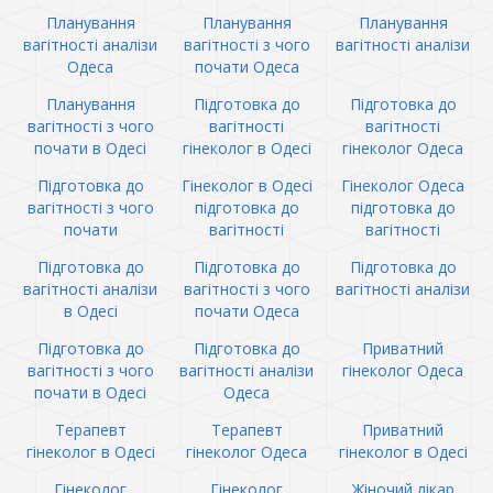
Планування
Планування
Планування
вагітності аналізи
вагітності з чого
вагітності аналізи
Одеса
почати Одеса
Планування
Підготовка до
Підготовка до
вагітності з чого
вагітності
вагітності
почати в Одесі
гінеколог в Одесі
гінеколог Одеса
Підготовка до
Гінеколог в Одесі
Гінеколог Одеса
вагітності з чого
підготовка до
підготовка до
почати
вагітності
вагітності
Підготовка до
Підготовка до
Підготовка до
вагітності аналізи
вагітності з чого
вагітності аналізи
в Одесі
почати Одеса
Підготовка до
Підготовка до
Приватний
вагітності з чого
вагітності аналізи
гінеколог Одеса
почати в Одесі
Одеса
Терапевт
Терапевт
Приватний
гінеколог в Одесі
гінеколог Одеса
гінеколог в Одесі
Гінеколог
Гінеколог
Жіночий лікар