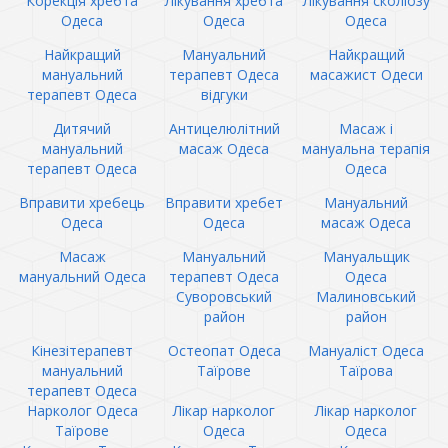
Корекція хребта
Лікування хребта
Лікування сколіозу
Одеса
Одеса
Одеса
Найкращий
Мануальний
Найкращий
мануальний
терапевт Одеса
масажист Одеси
терапевт Одеса
відгуки
Дитячий
Антицелюлітний
Масаж і
мануальний
масаж Одеса
мануальна терапія
терапевт Одеса
Одеса
Вправити хребець
Вправити хребет
Мануальний
Одеса
Одеса
масаж Одеса
Масаж
Мануальний
Мануальщик
мануальний Одеса
терапевт Одеса
Одеса
Суворовський
Малиновський
район
район
Кінезітерапевт
Остеопат Одеса
Мануаліст Одеса
мануальний
Таїрове
Таїрова
терапевт Одеса
Нарколог Одеса
Лікар нарколог
Лікар нарколог
Таїрове
Одеса
Одеса