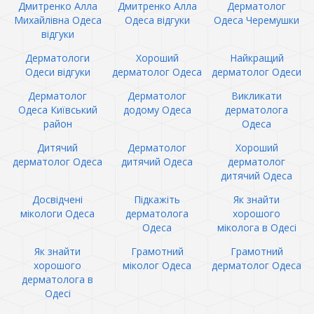
Дмитренко Алла
Дмитренко Алла
Дерматолог
Михайлівна Одеса
Одеса відгуки
Одеса Черемушки
відгуки
Дерматологи
Хороший
Найкращий
Одеси відгуки
дерматолог Одеса
дерматолог Одеси
Дерматолог
Дерматолог
Викликати
Одеса Київський
додому Одеса
дерматолога
район
Одеса
Дитячий
Дерматолог
Хороший
дерматолог Одеса
дитячий Одеса
дерматолог
дитячий Одеса
Досвідчені
Підкажіть
Як знайти
мікологи Одеса
дерматолога
хорошого
Одеса
міколога в Одесі
Як знайти
Грамотний
Грамотний
хорошого
міколог Одеса
дерматолог Одеса
дерматолога в
Одесі