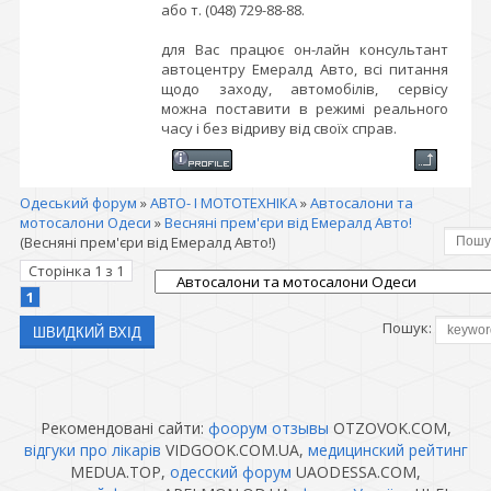
або т. (048) 729-88-88.
для Вас працює он-лайн консультант
автоцентру Емералд Авто, всі питання
щодо заходу, автомобілів, сервісу
можна поставити в режимі реального
часу і без відриву від своїх справ.
Одеський форум
»
АВТО- І МОТОТЕХНІКА
»
Автосалони та
мотосалони Одеси
»
Весняні прем'єри від Емералд Авто!
(Весняні прем'єри від Емералд Авто!)
Сторінка
1
з
1
1
Пошук:
Рекомендовані сайти:
фоорум отзывы
OTZOVOK.COM,
відгуки про лікарів
VIDGOOK.COM.UA,
медицинский рейтинг
MEDUA.TOP,
одесский форум
UAODESSA.COM,