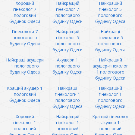
Хороший
Найкращий
Найкращий
гінеколог 7
гінеколог 7
гінеколог 5
пологовий
пологового
пологового
будинок Одеси
будинку Одеси
будинку Одеса
Гінекологи 7
Найкращий
Найкращі
пологового
гінеколог 5
гінекологи 5
будинку Одеси
пологового
пологового
будинку Одеси
будинку Одеса
Найкращі акушери
Акушери 1
Найкращий
1 пологового
пологового
акушер-гінеколог
будинку Одеса
будинку Одеси
1 пологового
будинку Одеси
Кращий акушер 1
Найкращі
Найкращий
пологовий
гінекологи 1
гінеколог 1
будинок Одеса
пологового
пологового
будинку Одеса
будинку Одеси
Хороший
Найкращий
Кращий гінеколог
гінеколог 1
гінеколог 1
акушер 1
пологовий
пологовий
пологовий
будинок Одеси
будинок Одеса
будинок Одеса