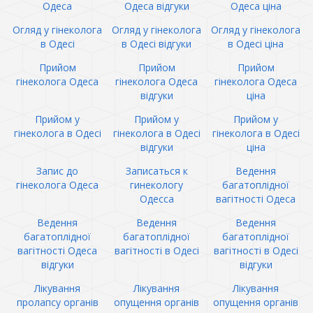
Одеса
Одеса відгуки
Одеса ціна
Огляд у гінеколога
Огляд у гінеколога
Огляд у гінеколога
в Одесі
в Одесі відгуки
в Одесі ціна
Прийом
Прийом
Прийом
гінеколога Одеса
гінеколога Одеса
гінеколога Одеса
відгуки
ціна
Прийом у
Прийом у
Прийом у
гінеколога в Одесі
гінеколога в Одесі
гінеколога в Одесі
відгуки
ціна
Запис до
Записаться к
Ведення
гінеколога Одеса
гинекологу
багатоплідної
Одесса
вагітності Одеса
Ведення
Ведення
Ведення
багатоплідної
багатоплідної
багатоплідної
вагітності Одеса
вагітності в Одесі
вагітності в Одесі
відгуки
відгуки
Лікування
Лікування
Лікування
пролапсу органів
опущення органів
опущення органів