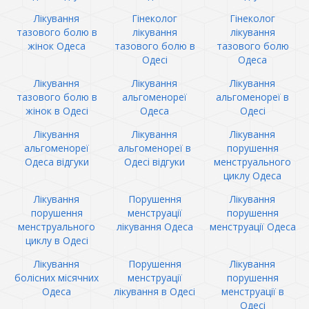
Лікування
Гінеколог
Гінеколог
тазового болю в
лікування
лікування
жінок Одеса
тазового болю в
тазового болю
Одесі
Одеса
Лікування
Лікування
Лікування
тазового болю в
альгоменореї
альгоменореї в
жінок в Одесі
Одеса
Одесі
Лікування
Лікування
Лікування
альгоменореї
альгоменореї в
порушення
Одеса відгуки
Одесі відгуки
менструального
циклу Одеса
Лікування
Порушення
Лікування
порушення
менструації
порушення
менструального
лікування Одеса
менструації Одеса
циклу в Одесі
Лікування
Порушення
Лікування
болісних місячних
менструації
порушення
Одеса
лікування в Одесі
менструації в
Одесі