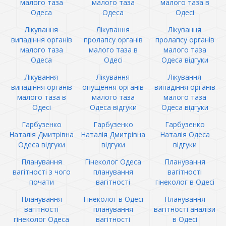
малого таза
малого таза
малого таза в
Одеса
Одеса
Одесі
Лікування
Лікування
Лікування
випадіння органів
пролапсу органів
пролапсу органів
малого таза
малого таза в
малого таза
Одеса
Одесі
Одеса відгуки
Лікування
Лікування
Лікування
випадіння органів
опущення органів
випадіння органів
малого таза в
малого таза
малого таза
Одесі
Одеса відгуки
Одеса відгуки
Гарбузенко
Гарбузенко
Гарбузенко
Наталія Дмитрівна
Наталія Дмитрівна
Наталія Одеса
Одеса відгуки
відгуки
відгуки
Планування
Гінеколог Одеса
Планування
вагітності з чого
планування
вагітності
почати
вагітності
гінеколог в Одесі
Планування
Гінеколог в Одесі
Планування
вагітності
планування
вагітності аналізи
гінеколог Одеса
вагітності
в Одесі