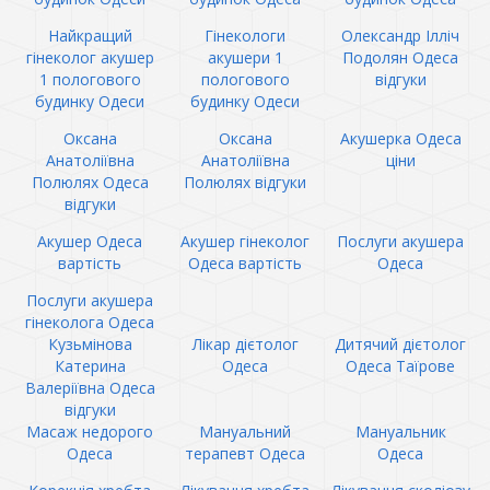
Найкращий
Гінекологи
Олександр Ілліч
гінеколог акушер
акушери 1
Подолян Одеса
1 пологового
пологового
відгуки
будинку Одеси
будинку Одеси
Оксана
Оксана
Акушерка Одеса
Анатоліївна
Анатоліївна
ціни
Полюлях Одеса
Полюлях відгуки
відгуки
Акушер Одеса
Акушер гінеколог
Послуги акушера
вартість
Одеса вартість
Одеса
Послуги акушера
гінеколога Одеса
Кузьмінова
Лікар дієтолог
Дитячий дієтолог
Катерина
Одеса
Одеса Таїрове
Валеріївна Одеса
відгуки
Масаж недорого
Мануальний
Мануальник
Одеса
терапевт Одеса
Одеса