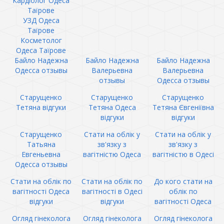
Кардіолог Одеса
Таїрове
УЗД Одеса
Таїрове
Косметолог
Одеса Таїрове
Байло Надежна
Байло Надежна
Байло Надежна
Одесса отзывы
Валерьевна
Валерьевна
отзывы
Одесса отзывы
Старущенко
Старущенко
Старущенко
Тетяна відгуки
Тетяна Одеса
Тетяна Євгеніївна
відгуки
відгуки
Старущенко
Стати на облік у
Стати на облік у
Татьяна
зв'язку з
зв'язку з
Евгеньевна
вагітністю Одеса
вагітністю в Одесі
Одесса отзывы
Стати на облік по
Стати на облік по
До кого стати на
вагітності Одеса
вагітності в Одесі
облік по
відгуки
відгуки
вагітності Одеса
Огляд гінеколога
Огляд гінеколога
Огляд гінеколога