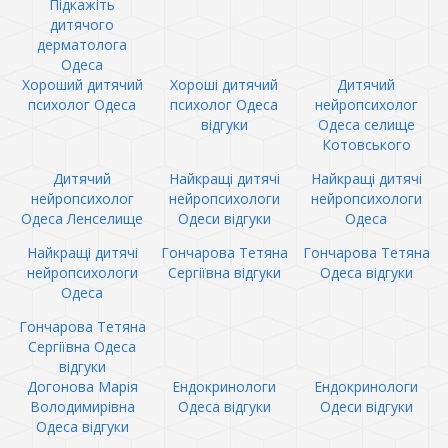
Підкажіть
дитячого
дерматолога
Одеса
Хороший дитячий
Хороші дитячий
Дитячий
психолог Одеса
психолог Одеса
нейропсихолог
відгуки
Одеса селище
Котовського
Дитячий
Найкращі дитячі
Найкращі дитячі
нейропсихолог
нейропсихологи
нейропсихологи
Одеса Ленселище
Одеси відгуки
Одеса
Найкращі дитячі
Гончарова Тетяна
Гончарова Тетяна
нейропсихологи
Сергіївна відгуки
Одеса відгуки
Одеса
Гончарова Тетяна
Сергіївна Одеса
відгуки
Догонова Марія
Ендокринологи
Ендокринологи
Володимирівна
Одеса відгуки
Одеси відгуки
Одеса відгуки