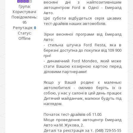
весняні дні з найпозитивнішим
Група:
автоцентром Ford в Одесі - Емералд
Користувачі
Авто.
Повідомлень:
Цієї суботи відбудеться серія цікавих
95
тест-драйвів наших автомобілів.
Репутація:
0
Статус:
Зірки весняної програми від Емералд
Offline
Авто:
- стильна штучка Ford Fiesta, яка в
березні доступна до покупки від 109 900
грн!
- динамічний Ford Mondeo, який може
стати Вашою козирною картою перед
діловими партнерами!
Якщо у Вашій родині є маленькі
автолюбителі - сміливо беріть їх із
собою, у нас у салоні в цей день працює
Дитячий майданчик, малюки будуть під
наглядом.
Початок тест-драйвів об 11.00.
Місце проведення: автоцентр Емералд
Авто на М. Жукова, 2.
Деталі та реєстрація за т. (048) 729-55-55