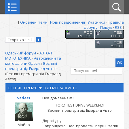
[
Оновлені теми
·
Нові повідомлення
·
Учасники
·
Правила
форуму
·
Пошук
·
RSS
]
Сторінка
1
з
1
1
Одеський форум
»
АВТО- І
МОТОТЕХНІКА
»
Автосалони та
мотосалони Одеси
»
Весняні
прем'єри від Емералд Авто!
(Весняні прем'єри від Емералд
Авто!)
ВЕСНЯНІ ПРЕМ'ЄРИ ВІД ЕМЕРАЛД АВТО!
vades1
Повідомлення #
1
FORD TEST DRIVE WEEKEND!
Весняні прем'єри від Емералд Авто!
Дорогі друзі!
Майор
Запрошуємо Вас провести перші теплі