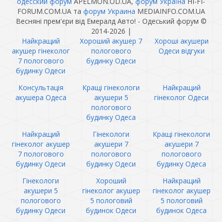
одесский форум
APELMON.OD.UA,
форум Україна
HI-FI-
FORUM.COM.UA та
форум Украина
MEDIAINFO.COM.UA
Весняні прем'єри від Емералд Авто! - Одеський форум ©
2014-2026
|
Найкращий
Хороший акушер 7
Хороші акушери
акушер гінеколог
пологового
Одеси відгуки
7 пологового
будинку Одеси
будинку Одеси
Консультація
Кращі гінекологи
Найкращий
акушера Одеса
акушери 5
гінеколог Одеси
пологового
будинку Одеса
Найкращий
Гінекологи
Кращі гінекологи
гінеколог акушер
акушери 7
акушери 7
7 пологового
пологового
пологового
будинку Одеси
будинку Одеси
будинку Одеса
Гінекологи
Хороший
Найкращий
акушери 5
гінеколог акушер
гінеколог акушер
пологового
5 пологовий
5 пологовий
будинку Одеси
будинок Одеси
будинок Одеса