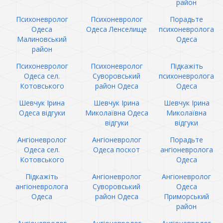
район
Психоневролог
Психоневролог
Порадьте
Одеса
Одеса Ленселище
психоневролога
Малиновський
Одеса
район
Психоневролог
Психоневролог
Підкажіть
Одеса сел.
Суворовський
психоневролога
Котовського
район Одеса
Одеса
Шевчук Ірина
Шевчук Ірина
Шевчук Ірина
Одеса відгуки
Миколаївна Одеса
Миколаївна
відгуки
відгуки
Ангіоневролог
Ангіоневролог
Порадьте
Одеса сел.
Одеса поскот
ангіоневролога
Котовського
Одеса
Підкажіть
Ангіоневролог
Ангіоневролог
ангіоневролога
Суворовський
Одеса
Одеса
район Одеса
Приморський
район