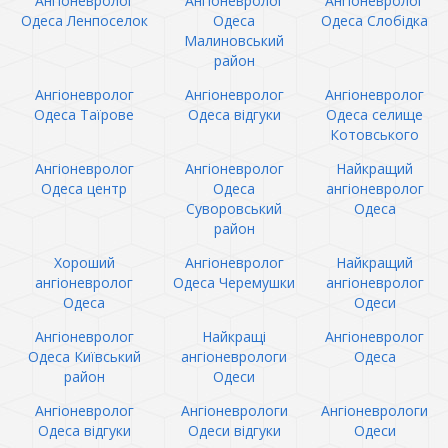
Ангіоневролог
Ангіоневролог
Ангіоневролог
Одеса Ленпоселок
Одеса
Одеса Слобідка
Малиновський
район
Ангіоневролог
Ангіоневролог
Ангіоневролог
Одеса Таїрове
Одеса відгуки
Одеса селище
Котовського
Ангіоневролог
Ангіоневролог
Найкращий
Одеса центр
Одеса
ангіоневролог
Суворовський
Одеса
район
Хороший
Ангіоневролог
Найкращий
ангіоневролог
Одеса Черемушки
ангіоневролог
Одеса
Одеси
Ангіоневролог
Найкращі
Ангіоневролог
Одеса Київський
ангіоневрологи
Одеса
район
Одеси
Ангіоневролог
Ангіоневрологи
Ангіоневрологи
Одеса відгуки
Одеси відгуки
Одеси