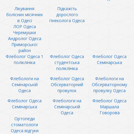
Лікування
Підкажіть
болісних місячних
дорослого
в Одесі
гінеколога Одеса
ЛОР Одеса
Черемушки
Андролог Одеса
Приморської
район
Флеболог Одеса 1
Флеболог Одеса
Флеболог Одеса
поліклініка
студентська
Семінарська
поліклініка
Флебологи на
Флеболог Одеса
Флебологи на
Семінарській
Обсерваторний
Обсерваторному
Одеса
провулок
провулку Одеса
Флеболог Одеса
Флебологи на
Флеболог Одеса
Семінарська
Семінарській
Маршала
Одеса
Говорова
Ортопеди
стоматологи
Одеса відгуки