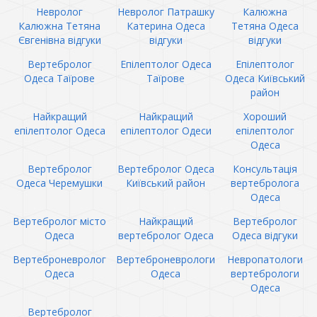
Невролог
Невролог Патрашку
Калюжна
Калюжна Тетяна
Катерина Одеса
Тетяна Одеса
Євгенівна відгуки
відгуки
відгуки
Вертебролог
Епілептолог Одеса
Епілептолог
Одеса Таїрове
Таїрове
Одеса Київський
район
Найкращий
Найкращий
Хороший
епілептолог Одеса
епілептолог Одеси
епілептолог
Одеса
Вертебролог
Вертебролог Одеса
Консультація
Одеса Черемушки
Київський район
вертебролога
Одеса
Вертебролог місто
Найкращий
Вертебролог
Одеса
вертебролог Одеса
Одеса відгуки
Вертеброневролог
Вертеброневрологи
Невропатологи
Одеса
Одеса
вертебрологи
Одеса
Вертебролог