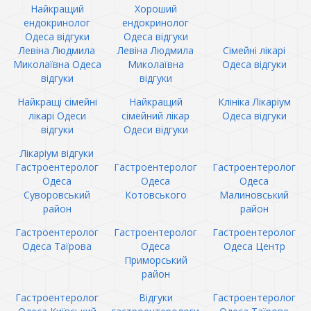
Найкращий
Хороший
ендокринолог
ендокринолог
Одеса відгуки
Одеса відгуки
Левіна Людмила
Левіна Людмила
Сімейні лікарі
Миколаївна Одеса
Миколаївна
Одеса відгуки
відгуки
відгуки
Найкращі сімейні
Найкращий
Клініка Лікаріум
лікарі Одеси
сімейний лікар
Одеса відгуки
відгуки
Одеси відгуки
Лікаріум відгуки
Гастроентеролог
Гастроентеролог
Гастроентеролог
Одеса
Одеса
Одеса
Суворовський
Котовського
Малиновський
район
район
Гастроентеролог
Гастроентеролог
Гастроентеролог
Одеса Таїрова
Одеса
Одеса Центр
Приморський
район
Гастроентеролог
Відгуки
Гастроентеролог