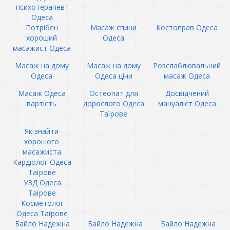
психотерапевт
Одеса
Потрібен
Масаж спини
Костоправ Одеса
хороший
Одеса
масажист Одеса
Масаж на дому
Масаж на дому
Розслаблювальний
Одеса
Одеса ціни
масаж Одеса
Масаж Одеса
Остеопат для
Досвідчений
вартість
дорослого Одеса
мануаліст Одеса
Таїрове
Як знайти
хорошого
масажиста
Кардіолог Одеса
Таїрове
УЗД Одеса
Таїрове
Косметолог
Одеса Таїрове
Байло Надежна
Байло Надежна
Байло Надежна