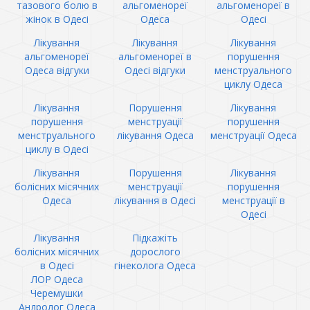
тазового болю в
альгоменореї
альгоменореї в
жінок в Одесі
Одеса
Одесі
Лікування
Лікування
Лікування
альгоменореї
альгоменореї в
порушення
Одеса відгуки
Одесі відгуки
менструального
циклу Одеса
Лікування
Порушення
Лікування
порушення
менструації
порушення
менструального
лікування Одеса
менструації Одеса
циклу в Одесі
Лікування
Порушення
Лікування
болісних місячних
менструації
порушення
Одеса
лікування в Одесі
менструації в
Одесі
Лікування
Підкажіть
болісних місячних
дорослого
в Одесі
гінеколога Одеса
ЛОР Одеса
Черемушки
Андролог Одеса