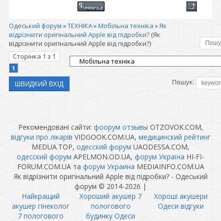
Одеський форум
»
ТЕХНІКА
»
Мобільна техніка
»
Як
відрізнити оригінальний Apple від підробки?
(Як
відрізнити оригінальний Apple від підробки?)
Сторінка
1
з
1
1
Пошук:
Рекомендовані сайти:
фоорум отзывы
OTZOVOK.COM,
відгуки про лікарів
VIDGOOK.COM.UA,
медицинский рейтинг
MEDUA.TOP,
одесский форум
UAODESSA.COM,
одесский форум
APELMON.OD.UA,
форум Україна
HI-FI-
FORUM.COM.UA та
форум Украина
MEDIAINFO.COM.UA
Як відрізнити оригінальний Apple від підробки? - Одеський
форум © 2014-2026
|
Найкращий
Хороший акушер 7
Хороші акушери
акушер гінеколог
пологового
Одеси відгуки
7 пологового
будинку Одеси