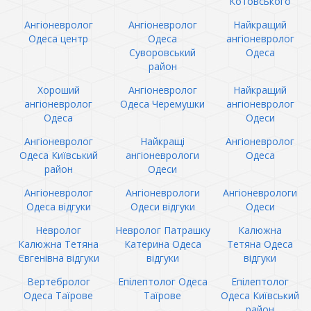
Котовського
Ангіоневролог
Ангіоневролог
Найкращий
Одеса центр
Одеса
ангіоневролог
Суворовський
Одеса
район
Хороший
Ангіоневролог
Найкращий
ангіоневролог
Одеса Черемушки
ангіоневролог
Одеса
Одеси
Ангіоневролог
Найкращі
Ангіоневролог
Одеса Київський
ангіоневрологи
Одеса
район
Одеси
Ангіоневролог
Ангіоневрологи
Ангіоневрологи
Одеса відгуки
Одеси відгуки
Одеси
Невролог
Невролог Патрашку
Калюжна
Калюжна Тетяна
Катерина Одеса
Тетяна Одеса
Євгенівна відгуки
відгуки
відгуки
Вертебролог
Епілептолог Одеса
Епілептолог
Одеса Таїрове
Таїрове
Одеса Київський
район