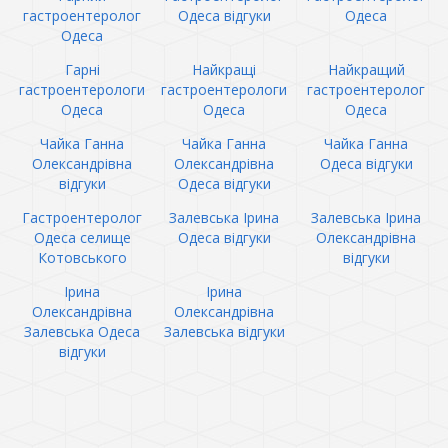
гастроентеролог
Одеса відгуки
Одеса
Одеса
Гарні
Найкращі
Найкращий
гастроентерологи
гастроентерологи
гастроентеролог
Одеса
Одеса
Одеса
Чайка Ганна
Чайка Ганна
Чайка Ганна
Олександрівна
Олександрівна
Одеса відгуки
відгуки
Одеса відгуки
Гастроентеролог
Залевська Ірина
Залевська Ірина
Одеса селище
Одеса відгуки
Олександрівна
Котовського
відгуки
Ірина
Ірина
Олександрівна
Олександрівна
Залевська Одеса
Залевська відгуки
відгуки