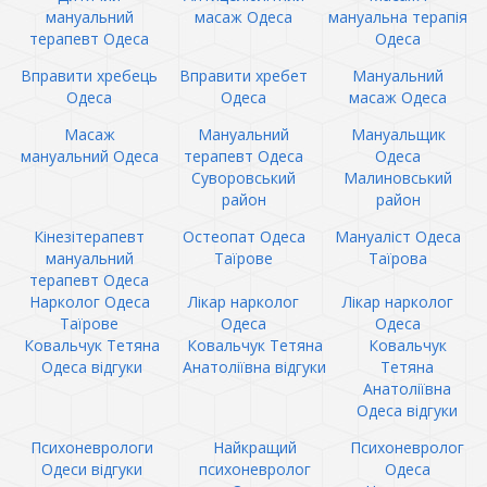
мануальний
масаж Одеса
мануальна терапія
терапевт Одеса
Одеса
Вправити хребець
Вправити хребет
Мануальний
Одеса
Одеса
масаж Одеса
Масаж
Мануальний
Мануальщик
мануальний Одеса
терапевт Одеса
Одеса
Суворовський
Малиновський
район
район
Кінезітерапевт
Остеопат Одеса
Мануаліст Одеса
мануальний
Таїрове
Таїрова
терапевт Одеса
Нарколог Одеса
Лікар нарколог
Лікар нарколог
Таїрове
Одеса
Одеса
Ковальчук Тетяна
Ковальчук Тетяна
Ковальчук
Одеса відгуки
Анатоліївна відгуки
Тетяна
Анатоліївна
Одеса відгуки
Психоневрологи
Найкращий
Психоневролог
Одеси відгуки
психоневролог
Одеса