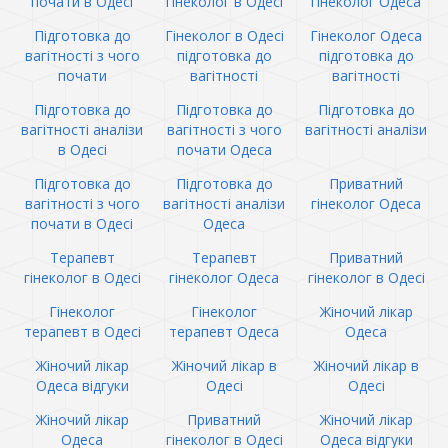
почати в Одесі
гінеколог в Одесі
гінеколог Одеса
Підготовка до
Гінеколог в Одесі
Гінеколог Одеса
вагітності з чого
підготовка до
підготовка до
почати
вагітності
вагітності
Підготовка до
Підготовка до
Підготовка до
вагітності аналізи
вагітності з чого
вагітності аналізи
в Одесі
почати Одеса
Підготовка до
Підготовка до
Приватний
вагітності з чого
вагітності аналізи
гінеколог Одеса
почати в Одесі
Одеса
Терапевт
Терапевт
Приватний
гінеколог в Одесі
гінеколог Одеса
гінеколог в Одесі
Гінеколог
Гінеколог
Жіночий лікар
терапевт в Одесі
терапевт Одеса
Одеса
Жіночий лікар
Жіночий лікар в
Жіночий лікар в
Одеса відгуки
Одесі
Одесі
Жіночий лікар
Приватний
Жіночий лікар
Одеса
гінеколог в Одесі
Одеса відгуки