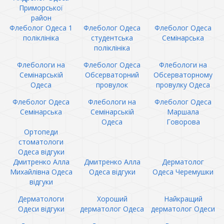
Приморської
район
Флеболог Одеса 1
Флеболог Одеса
Флеболог Одеса
поліклініка
студентська
Семінарська
поліклініка
Флебологи на
Флеболог Одеса
Флебологи на
Семінарській
Обсерваторний
Обсерваторному
Одеса
провулок
провулку Одеса
Флеболог Одеса
Флебологи на
Флеболог Одеса
Семінарська
Семінарській
Маршала
Одеса
Говорова
Ортопеди
стоматологи
Одеса відгуки
Дмитренко Алла
Дмитренко Алла
Дерматолог
Михайлівна Одеса
Одеса відгуки
Одеса Черемушки
відгуки
Дерматологи
Хороший
Найкращий
Одеси відгуки
дерматолог Одеса
дерматолог Одеси