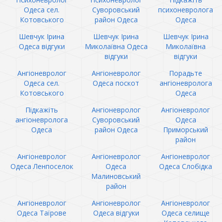
Одеса сел.
Суворовський
психоневролога
Котовського
район Одеса
Одеса
Шевчук Ірина
Шевчук Ірина
Шевчук Ірина
Одеса відгуки
Миколаївна Одеса
Миколаївна
відгуки
відгуки
Ангіоневролог
Ангіоневролог
Порадьте
Одеса сел.
Одеса поскот
ангіоневролога
Котовського
Одеса
Підкажіть
Ангіоневролог
Ангіоневролог
ангіоневролога
Суворовський
Одеса
Одеса
район Одеса
Приморський
район
Ангіоневролог
Ангіоневролог
Ангіоневролог
Одеса Ленпоселок
Одеса
Одеса Слобідка
Малиновський
район
Ангіоневролог
Ангіоневролог
Ангіоневролог
Одеса Таїрове
Одеса відгуки
Одеса селище