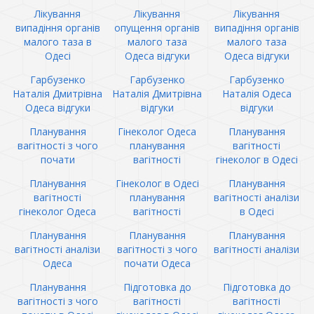
Лікування
Лікування
Лікування
випадіння органів
опущення органів
випадіння органів
малого таза в
малого таза
малого таза
Одесі
Одеса відгуки
Одеса відгуки
Гарбузенко
Гарбузенко
Гарбузенко
Наталія Дмитрівна
Наталія Дмитрівна
Наталія Одеса
Одеса відгуки
відгуки
відгуки
Планування
Гінеколог Одеса
Планування
вагітності з чого
планування
вагітності
почати
вагітності
гінеколог в Одесі
Планування
Гінеколог в Одесі
Планування
вагітності
планування
вагітності аналізи
гінеколог Одеса
вагітності
в Одесі
Планування
Планування
Планування
вагітності аналізи
вагітності з чого
вагітності аналізи
Одеса
почати Одеса
Планування
Підготовка до
Підготовка до
вагітності з чого
вагітності
вагітності