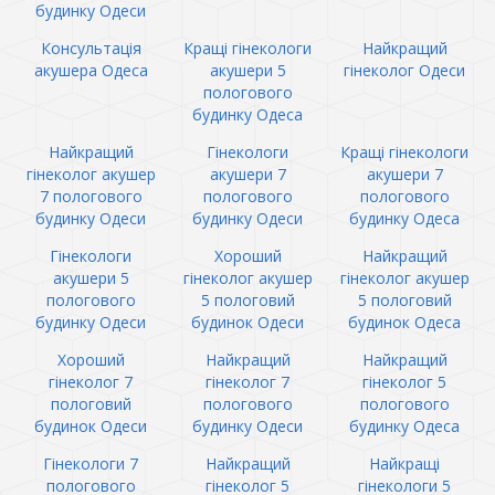
будинку Одеси
Консультація
Кращі гінекологи
Найкращий
акушера Одеса
акушери 5
гінеколог Одеси
пологового
будинку Одеса
Найкращий
Гінекологи
Кращі гінекологи
гінеколог акушер
акушери 7
акушери 7
7 пологового
пологового
пологового
будинку Одеси
будинку Одеси
будинку Одеса
Гінекологи
Хороший
Найкращий
акушери 5
гінеколог акушер
гінеколог акушер
пологового
5 пологовий
5 пологовий
будинку Одеси
будинок Одеси
будинок Одеса
Хороший
Найкращий
Найкращий
гінеколог 7
гінеколог 7
гінеколог 5
пологовий
пологового
пологового
будинок Одеси
будинку Одеси
будинку Одеса
Гінекологи 7
Найкращий
Найкращі
пологового
гінеколог 5
гінекологи 5