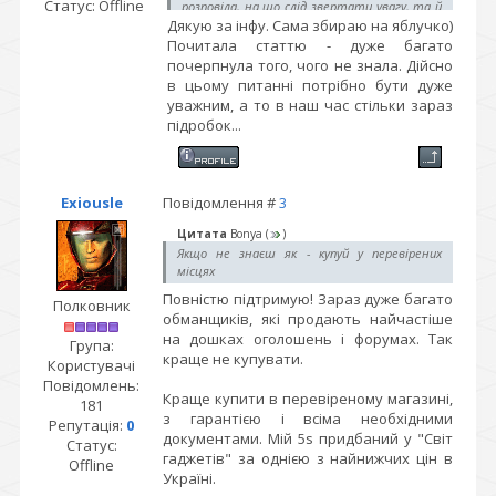
Статус:
Offline
розповіла, на що слід звертати увагу, та й
Дякую за інфу. Сама збираю на яблучко)
стаття в них там непогана з прикладами
є з цього приводу. Перед покупкою
Почитала статтю - дуже багато
рекомендую все ж ознайомитися.
почерпнула того, чого не знала. Дійсно
в цьому питанні потрібно бути дуже
уважним, а то в наш час стільки зараз
підробок...
Exiousle
Повідомлення #
3
Цитата
Bonya
(
)
Якщо не знаєш як - купуй у перевірених
місцях
Повністю підтримую! Зараз дуже багато
Полковник
обманщиків, які продають найчастіше
на дошках оголошень і форумах. Так
Група:
краще не купувати.
Користувачі
Повідомлень:
Краще купити в перевіреному магазині,
181
з гарантією і всіма необхідними
Репутація:
0
документами. Мій 5s придбаний у "Світ
Статус:
гаджетів" за однією з найнижчих цін в
Offline
Україні.