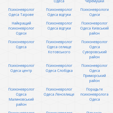
Одеса
Черемушки
Психоневролог
Психоневролог
Психоневрологи
Одеса Таїрове
Одеса відгуки
Одеси
Найкращий
Психоневролог
Психоневролог
психоневролог
Одеса відгуки
Одеса Київський
Одеси
район
Психоневролог
Психоневролог
Психоневролог
Одеса
Одеса селище
Одеса
Котовського
Суворовський
район
Психоневролог
Психоневролог
Психоневролог
Одеса центр
Одеса Слобідка
Одеса
Приморський
район
Психоневролог
Психоневролог
Порадьте
Одеса
Одеса Ленселище
психоневролога
Малиновський
Одеса
район
Психоневролог
Психоневролог
Підкажіть