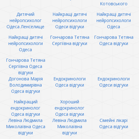
Котовського
Дитячий
Найкращі дитячі
Найкращі дитячі
нейропсихолог
нейропсихологи
нейропсихологи
Одеса Ленселище
Одеси відгуки
Одеса
Найкращі дитячі
Гончарова Тетяна
Гончарова Тетяна
нейропсихологи
Сергіївна відгуки
Одеса відгуки
Одеса
Гончарова Тетяна
Сергіївна Одеса
відгуки
Догонова Марія
Ендокринологи
Ендокринологи
Володимирівна
Одеса відгуки
Одеси відгуки
Одеса відгуки
Найкращий
Хороший
ендокринолог
ендокринолог
Одеса відгуки
Одеса відгуки
Левіна Людмила
Левіна Людмила
Сімейні лікарі
Миколаївна Одеса
Миколаївна
Одеса відгуки
відгуки
відгуки