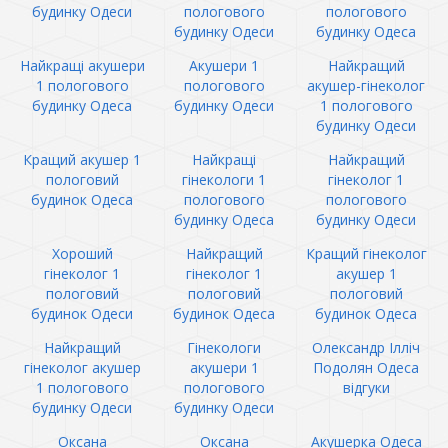
будинку Одеси
пологового
пологового
будинку Одеси
будинку Одеса
Найкращі акушери
Акушери 1
Найкращий
1 пологового
пологового
акушер-гінеколог
будинку Одеса
будинку Одеси
1 пологового
будинку Одеси
Кращий акушер 1
Найкращі
Найкращий
пологовий
гінекологи 1
гінеколог 1
будинок Одеса
пологового
пологового
будинку Одеса
будинку Одеси
Хороший
Найкращий
Кращий гінеколог
гінеколог 1
гінеколог 1
акушер 1
пологовий
пологовий
пологовий
будинок Одеси
будинок Одеса
будинок Одеса
Найкращий
Гінекологи
Олександр Ілліч
гінеколог акушер
акушери 1
Подолян Одеса
1 пологового
пологового
відгуки
будинку Одеси
будинку Одеси
Оксана
Оксана
Акушерка Одеса