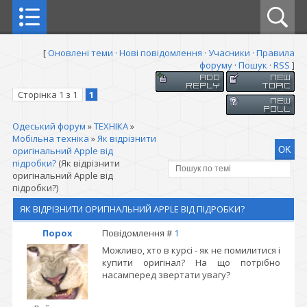
[
Оновлені теми
·
Нові повідомлення
·
Учасники
·
Правила
форуму
·
Пошук
·
RSS
]
Сторінка
1
з
1
1
Одеський форум
»
ТЕХНІКА
»
Мобільна техніка
»
Як відрізнити
оригінальний Apple від
підробки?
(Як відрізнити
оригінальний Apple від
підробки?)
ЯК ВІДРІЗНИТИ ОРИГІНАЛЬНИЙ APPLE ВІД ПІДРОБКИ?
Порох
Повідомлення #
1
Можливо, хто в курсі - як не помилитися і
купити оригінал? На що потрібно
насамперед звертати увагу?