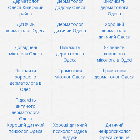
Дерматолог
Дерматолог
Викликати
Одеса Київський
додому Одеса
дерматолога
район
Одеса
Дитячий
Дерматолог
Хороший
дерматолог Одеса
дитячий Одеса
дерматолог
дитячий Одеса
Досвідчені
Підкажіть
Як знайти
мікологи Одеса
дерматолога
хорошого
Одеса
міколога в Одесі
Як знайти
Грамотний
Грамотний
хорошого
міколог Одеса
дерматолог Одеса
дерматолога в
Одесі
Підкажіть
дитячого
дерматолога
Одеса
Хороший дитячий
Хороші дитячий
Дитячий
психолог Одеса
психолог Одеса
нейропсихолог
відгуки
Одеса селище