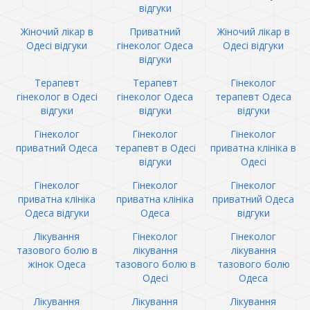
відгуки
Жіночий лікар в
Приватний
Жіночий лікар в
Одесі відгуки
гінеколог Одеса
Одесі відгуки
відгуки
Терапевт
Терапевт
Гінеколог
гінеколог в Одесі
гінеколог Одеса
терапевт Одеса
відгуки
відгуки
відгуки
Гінеколог
Гінеколог
Гінеколог
приватний Одеса
терапевт в Одесі
приватна клініка в
відгуки
Одесі
Гінеколог
Гінеколог
Гінеколог
приватна клініка
приватна клініка
приватний Одеса
Одеса відгуки
Одеса
відгуки
Лікування
Гінеколог
Гінеколог
тазового болю в
лікування
лікування
жінок Одеса
тазового болю в
тазового болю
Одесі
Одеса
Лікування
Лікування
Лікування