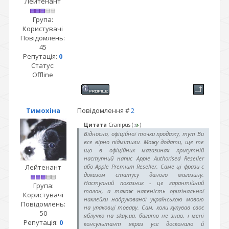
Лейтенант
Група:
Користувачі
Повідомлень:
45
Репутація:
0
Статус:
Offline
Тимохіна
Повідомлення #
2
Цитата
Crampus
(
)
Відносно, офіційної точки продажу, тут Ви
все вірно підмітили. Можу додати, ще те
що в офіційних магазинах присутній
наступний напис Apple Authorised Reseller
Лейтенант
або Apple Premium Reseller. Саме ці фрази є
доказом статусу даного магазину.
Наступний показник - це гарантійний
Група:
талон, а також наявність оригінальної
Користувачі
наклейки надрукованої українською мовою
Повідомлень:
на упаковці товару. Сам, коли купував своє
50
яблучко на skay.ua, багато не знав, і мені
Репутація:
0
консультант якраз усе досконало й