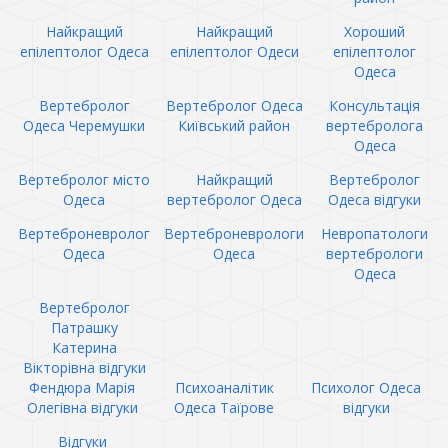
Найкращий
Найкращий
Хороший
епілептолог Одеса
епілептолог Одеси
епілептолог
Одеса
Вертебролог
Вертебролог Одеса
Консультація
Одеса Черемушки
Київський район
вертебролога
Одеса
Вертебролог місто
Найкращий
Вертебролог
Одеса
вертебролог Одеса
Одеса відгуки
Вертеброневролог
Вертеброневрологи
Невропатологи
Одеса
Одеса
вертебрологи
Одеса
Вертебролог
Патрашку
Катерина
Вікторівна відгуки
Фендюра Марія
Психоаналітик
Психолог Одеса
Олегівна відгуки
Одеса Таїрове
відгуки
Відгуки