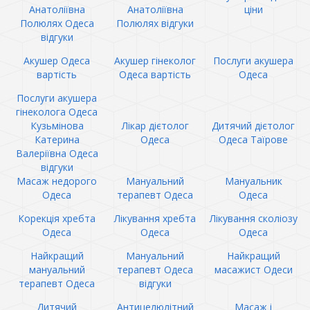
Анатоліївна
Анатоліївна
ціни
Полюлях Одеса
Полюлях відгуки
відгуки
Акушер Одеса
Акушер гінеколог
Послуги акушера
вартість
Одеса вартість
Одеса
Послуги акушера
гінеколога Одеса
Кузьмінова
Лікар дієтолог
Дитячий дієтолог
Катерина
Одеса
Одеса Таїрове
Валеріївна Одеса
відгуки
Масаж недорого
Мануальний
Мануальник
Одеса
терапевт Одеса
Одеса
Корекція хребта
Лікування хребта
Лікування сколіозу
Одеса
Одеса
Одеса
Найкращий
Мануальний
Найкращий
мануальний
терапевт Одеса
масажист Одеси
терапевт Одеса
відгуки
Дитячий
Антицелюлітний
Масаж і