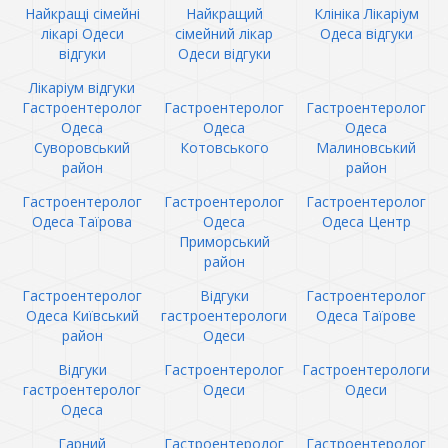
Найкращі сімейні
Найкращий
Клініка Лікаріум
лікарі Одеси
сімейний лікар
Одеса відгуки
відгуки
Одеси відгуки
Лікаріум відгуки
Гастроентеролог
Гастроентеролог
Гастроентеролог
Одеса
Одеса
Одеса
Суворовський
Котовського
Малиновський
район
район
Гастроентеролог
Гастроентеролог
Гастроентеролог
Одеса Таїрова
Одеса
Одеса Центр
Приморський
район
Гастроентеролог
Відгуки
Гастроентеролог
Одеса Київський
гастроентерологи
Одеса Таїрове
район
Одеси
Відгуки
Гастроентеролог
Гастроентерологи
гастроентеролог
Одеси
Одеси
Одеса
Гарний
Гастроентеролог
Гастроентеролог