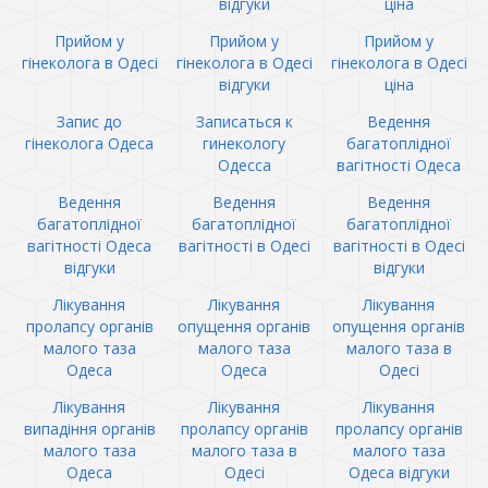
відгуки
ціна
Прийом у
Прийом у
Прийом у
гінеколога в Одесі
гінеколога в Одесі
гінеколога в Одесі
відгуки
ціна
Запис до
Записаться к
Ведення
гінеколога Одеса
гинекологу
багатоплідної
Одесса
вагітності Одеса
Ведення
Ведення
Ведення
багатоплідної
багатоплідної
багатоплідної
вагітності Одеса
вагітності в Одесі
вагітності в Одесі
відгуки
відгуки
Лікування
Лікування
Лікування
пролапсу органів
опущення органів
опущення органів
малого таза
малого таза
малого таза в
Одеса
Одеса
Одесі
Лікування
Лікування
Лікування
випадіння органів
пролапсу органів
пролапсу органів
малого таза
малого таза в
малого таза
Одеса
Одесі
Одеса відгуки