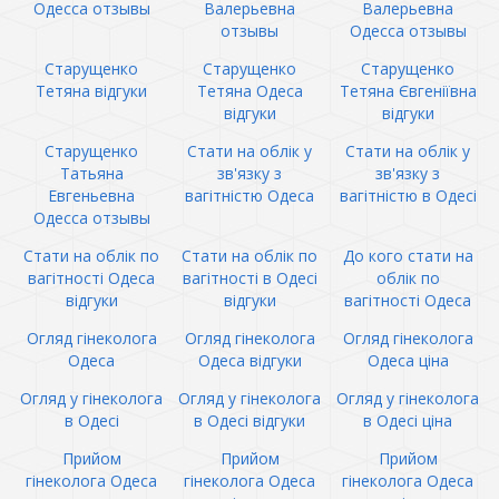
Одесса отзывы
Валерьевна
Валерьевна
отзывы
Одесса отзывы
Старущенко
Старущенко
Старущенко
Тетяна відгуки
Тетяна Одеса
Тетяна Євгеніївна
відгуки
відгуки
Старущенко
Стати на облік у
Стати на облік у
Татьяна
зв'язку з
зв'язку з
Евгеньевна
вагітністю Одеса
вагітністю в Одесі
Одесса отзывы
Стати на облік по
Стати на облік по
До кого стати на
вагітності Одеса
вагітності в Одесі
облік по
відгуки
відгуки
вагітності Одеса
Огляд гінеколога
Огляд гінеколога
Огляд гінеколога
Одеса
Одеса відгуки
Одеса ціна
Огляд у гінеколога
Огляд у гінеколога
Огляд у гінеколога
в Одесі
в Одесі відгуки
в Одесі ціна
Прийом
Прийом
Прийом
гінеколога Одеса
гінеколога Одеса
гінеколога Одеса