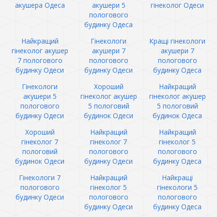
акушера Одеса
акушери 5
гінеколог Одеси
пологового
будинку Одеса
Найкращий
Гінекологи
Кращі гінекологи
гінеколог акушер
акушери 7
акушери 7
7 пологового
пологового
пологового
будинку Одеси
будинку Одеси
будинку Одеса
Гінекологи
Хороший
Найкращий
акушери 5
гінеколог акушер
гінеколог акушер
пологового
5 пологовий
5 пологовий
будинку Одеси
будинок Одеси
будинок Одеса
Хороший
Найкращий
Найкращий
гінеколог 7
гінеколог 7
гінеколог 5
пологовий
пологового
пологового
будинок Одеси
будинку Одеси
будинку Одеса
Гінекологи 7
Найкращий
Найкращі
пологового
гінеколог 5
гінекологи 5
будинку Одеси
пологового
пологового
будинку Одеси
будинку Одеса