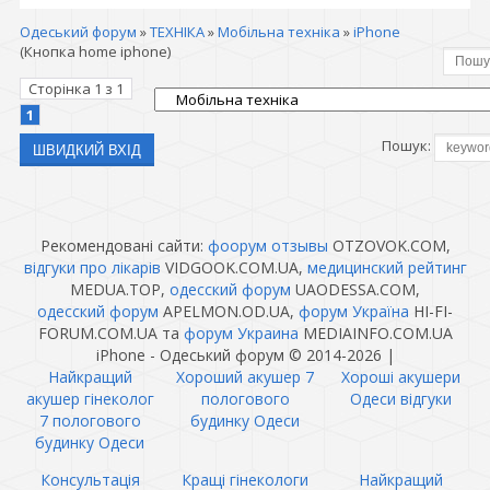
Одеський форум
»
ТЕХНІКА
»
Мобільна техніка
»
iPhone
(Кнопка home iphone)
Сторінка
1
з
1
1
Пошук:
Рекомендовані сайти:
фоорум отзывы
OTZOVOK.COM,
відгуки про лікарів
VIDGOOK.COM.UA,
медицинский рейтинг
MEDUA.TOP,
одесский форум
UAODESSA.COM,
одесский форум
APELMON.OD.UA,
форум Україна
HI-FI-
FORUM.COM.UA та
форум Украина
MEDIAINFO.COM.UA
iPhone - Одеський форум © 2014-2026
|
Найкращий
Хороший акушер 7
Хороші акушери
акушер гінеколог
пологового
Одеси відгуки
7 пологового
будинку Одеси
будинку Одеси
Консультація
Кращі гінекологи
Найкращий