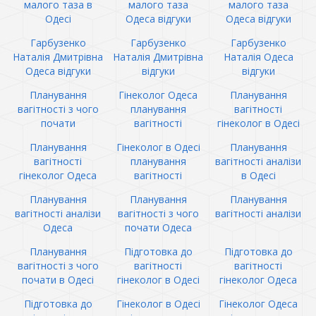
малого таза в
малого таза
малого таза
Одесі
Одеса відгуки
Одеса відгуки
Гарбузенко
Гарбузенко
Гарбузенко
Наталія Дмитрівна
Наталія Дмитрівна
Наталія Одеса
Одеса відгуки
відгуки
відгуки
Планування
Гінеколог Одеса
Планування
вагітності з чого
планування
вагітності
почати
вагітності
гінеколог в Одесі
Планування
Гінеколог в Одесі
Планування
вагітності
планування
вагітності аналізи
гінеколог Одеса
вагітності
в Одесі
Планування
Планування
Планування
вагітності аналізи
вагітності з чого
вагітності аналізи
Одеса
почати Одеса
Планування
Підготовка до
Підготовка до
вагітності з чого
вагітності
вагітності
почати в Одесі
гінеколог в Одесі
гінеколог Одеса
Підготовка до
Гінеколог в Одесі
Гінеколог Одеса