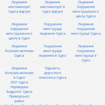
Лікування
Лікування
Лікування
альгоменореї
альгоменореї в
порушення
Одеса відгуки
Одесі відгуки
менструального
циклу Одеса
Лікування
Порушення
Лікування
порушення
менструації
порушення
менструального
лікування Одеса
менструації Одеса
циклу в Одесі
Лікування
Порушення
Лікування
болісних місячних
менструації
порушення
Одеса
лікування в Одесі
менструації в
Одесі
Лікування
Підкажіть
болісних місячних
дорослого
в Одесі
гінеколога Одеса
ЛОР Одеса
Черемушки
Андролог Одеса
Приморської
район