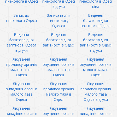
гінеколога в Одесі
гінеколога в Одесі
гінеколога в Одесі
відгуки
ціна
Запис до
Записаться к
Ведення
гінеколога Одеса
гинекологу
багатоплідної
Одесса
вагітності Одеса
Ведення
Ведення
Ведення
багатоплідної
багатоплідної
багатоплідної
вагітності Одеса
вагітності в Одесі
вагітності в Одесі
відгуки
відгуки
Лікування
Лікування
Лікування
пролапсу органів
опущення органів
опущення органів
малого таза
малого таза
малого таза в
Одеса
Одеса
Одесі
Лікування
Лікування
Лікування
випадіння органів
пролапсу органів
пролапсу органів
малого таза
малого таза в
малого таза
Одеса
Одесі
Одеса відгуки
Лікування
Лікування
Лікування
випадіння органів
опущення органів
випадіння органів