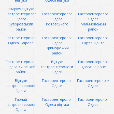
відгуки
Одеси відгуки
Лікаріум відгуки
Гастроентеролог
Гастроентеролог
Гастроентеролог
Одеса
Одеса
Одеса
Суворовський
Котовського
Малиновський
район
район
Гастроентеролог
Гастроентеролог
Гастроентеролог
Одеса Таїрова
Одеса
Одеса Центр
Приморський
район
Гастроентеролог
Відгуки
Гастроентеролог
Одеса Київський
гастроентерологи
Одеса Таїрове
район
Одеси
Відгуки
Гастроентеролог
Гастроентерологи
гастроентеролог
Одеси
Одеси
Одеса
Гарний
Гастроентеролог
Гастроентеролог
гастроентеролог
Одеса відгуки
Одеса
Одеса