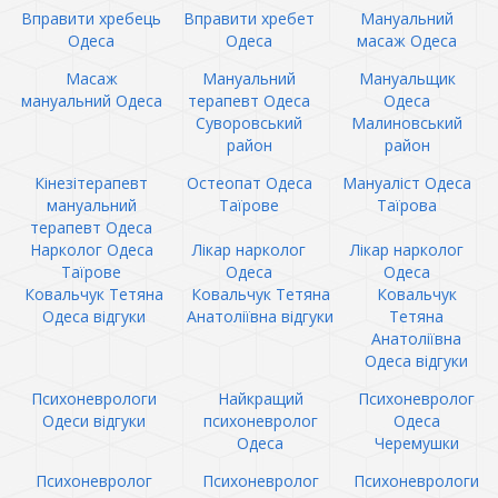
Вправити хребець
Вправити хребет
Мануальний
Одеса
Одеса
масаж Одеса
Масаж
Мануальний
Мануальщик
мануальний Одеса
терапевт Одеса
Одеса
Суворовський
Малиновський
район
район
Кінезітерапевт
Остеопат Одеса
Мануаліст Одеса
мануальний
Таїрове
Таїрова
терапевт Одеса
Нарколог Одеса
Лікар нарколог
Лікар нарколог
Таїрове
Одеса
Одеса
Ковальчук Тетяна
Ковальчук Тетяна
Ковальчук
Одеса відгуки
Анатоліївна відгуки
Тетяна
Анатоліївна
Одеса відгуки
Психоневрологи
Найкращий
Психоневролог
Одеси відгуки
психоневролог
Одеса
Одеса
Черемушки
Психоневролог
Психоневролог
Психоневрологи