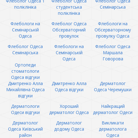
Флеболог Одеса 1
Флеболог Одеса
Флеболог Одеса
поліклініка
студентська
Семінарська
поліклініка
Флебологи на
Флеболог Одеса
Флебологи на
Семінарській
Обсерваторний
Обсерваторному
Одеса
провулок
провулку Одеса
Флеболог Одеса
Флебологи на
Флеболог Одеса
Семінарська
Семінарській
Маршала
Одеса
Говорова
Ортопеди
стоматологи
Одеса відгуки
Дмитренко Алла
Дмитренко Алла
Дерматолог
Михайлівна Одеса
Одеса відгуки
Одеса Черемушки
відгуки
Дерматологи
Хороший
Найкращий
Одеси відгуки
дерматолог Одеса
дерматолог Одеси
Дерматолог
Дерматолог
Викликати
Одеса Київський
додому Одеса
дерматолога
район
Одеса