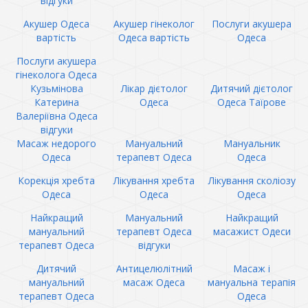
відгуки
Акушер Одеса
Акушер гінеколог
Послуги акушера
вартість
Одеса вартість
Одеса
Послуги акушера
гінеколога Одеса
Кузьмінова
Лікар дієтолог
Дитячий дієтолог
Катерина
Одеса
Одеса Таїрове
Валеріївна Одеса
відгуки
Масаж недорого
Мануальний
Мануальник
Одеса
терапевт Одеса
Одеса
Корекція хребта
Лікування хребта
Лікування сколіозу
Одеса
Одеса
Одеса
Найкращий
Мануальний
Найкращий
мануальний
терапевт Одеса
масажист Одеси
терапевт Одеса
відгуки
Дитячий
Антицелюлітний
Масаж і
мануальний
масаж Одеса
мануальна терапія
терапевт Одеса
Одеса