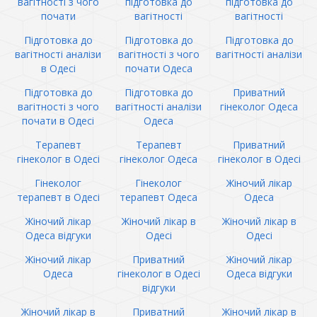
вагітності з чого
підготовка до
підготовка до
почати
вагітності
вагітності
Підготовка до
Підготовка до
Підготовка до
вагітності аналізи
вагітності з чого
вагітності аналізи
в Одесі
почати Одеса
Підготовка до
Підготовка до
Приватний
вагітності з чого
вагітності аналізи
гінеколог Одеса
почати в Одесі
Одеса
Терапевт
Терапевт
Приватний
гінеколог в Одесі
гінеколог Одеса
гінеколог в Одесі
Гінеколог
Гінеколог
Жіночий лікар
терапевт в Одесі
терапевт Одеса
Одеса
Жіночий лікар
Жіночий лікар в
Жіночий лікар в
Одеса відгуки
Одесі
Одесі
Жіночий лікар
Приватний
Жіночий лікар
Одеса
гінеколог в Одесі
Одеса відгуки
відгуки
Жіночий лікар в
Приватний
Жіночий лікар в