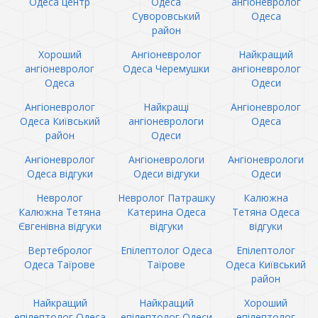
Одеса центр
Одеса
ангіоневролог
Суворовський
Одеса
район
Хороший
Ангіоневролог
Найкращий
ангіоневролог
Одеса Черемушки
ангіоневролог
Одеса
Одеси
Ангіоневролог
Найкращі
Ангіоневролог
Одеса Київський
ангіоневрологи
Одеса
район
Одеси
Ангіоневролог
Ангіоневрологи
Ангіоневрологи
Одеса відгуки
Одеси відгуки
Одеси
Невролог
Невролог Патрашку
Калюжна
Калюжна Тетяна
Катерина Одеса
Тетяна Одеса
Євгенівна відгуки
відгуки
відгуки
Вертебролог
Епілептолог Одеса
Епілептолог
Одеса Таїрове
Таїрове
Одеса Київський
район
Найкращий
Найкращий
Хороший
епілептолог Одеса
епілептолог Одеси
епілептолог