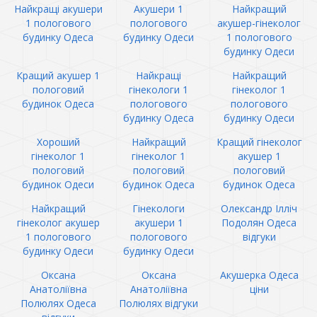
Найкращі акушери
Акушери 1
Найкращий
1 пологового
пологового
акушер-гінеколог
будинку Одеса
будинку Одеси
1 пологового
будинку Одеси
Кращий акушер 1
Найкращі
Найкращий
пологовий
гінекологи 1
гінеколог 1
будинок Одеса
пологового
пологового
будинку Одеса
будинку Одеси
Хороший
Найкращий
Кращий гінеколог
гінеколог 1
гінеколог 1
акушер 1
пологовий
пологовий
пологовий
будинок Одеси
будинок Одеса
будинок Одеса
Найкращий
Гінекологи
Олександр Ілліч
гінеколог акушер
акушери 1
Подолян Одеса
1 пологового
пологового
відгуки
будинку Одеси
будинку Одеси
Оксана
Оксана
Акушерка Одеса
Анатоліївна
Анатоліївна
ціни
Полюлях Одеса
Полюлях відгуки