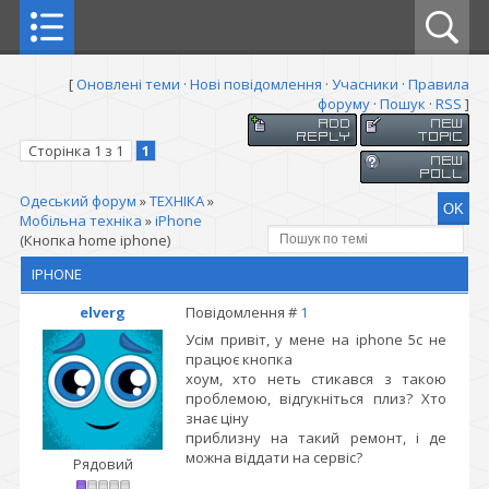
[
Оновлені теми
·
Нові повідомлення
·
Учасники
·
Правила
форуму
·
Пошук
·
RSS
]
Сторінка
1
з
1
1
Одеський форум
»
ТЕХНІКА
»
Мобільна техніка
»
iPhone
(Кнопка home iphone)
IPHONE
elverg
Повідомлення #
1
Усім привіт, у мене на iphone 5c не
працює кнопка
хоум, хто неть стикався з такою
проблемою, відгукніться плиз? Хто
знає ціну
приблизну на такий ремонт, і де
можна віддати на сервіс?
Рядовий