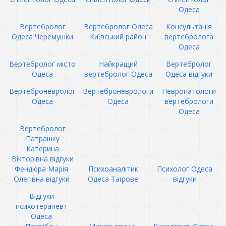
Одеса
Вертебролог
Вертебролог Одеса
Консультація
Одеса Черемушки
Київський район
вертебролога
Одеса
Вертебролог місто
Найкращий
Вертебролог
Одеса
вертебролог Одеса
Одеса відгуки
Вертеброневролог
Вертеброневрологи
Невропатологи
Одеса
Одеса
вертебрологи
Одеса
Вертебролог
Патрашку
Катерина
Вікторівна відгуки
Фендюра Марія
Психоаналітик
Психолог Одеса
Олегівна відгуки
Одеса Таїрове
відгуки
Відгуки
психотерапевт
Одеса