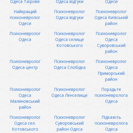
Одеса Таїрове
Одеса відгуки
Одеси
Найкращий
Психоневролог
Психоневролог
психоневролог
Одеса відгуки
Одеса Київський
Одеси
район
Психоневролог
Психоневролог
Психоневролог
Одеса
Одеса селище
Одеса
Котовського
Суворовський
район
Психоневролог
Психоневролог
Психоневролог
Одеса центр
Одеса Слобідка
Одеса
Приморський
район
Психоневролог
Психоневролог
Порадьте
Одеса
Одеса Ленселище
психоневролога
Малиновський
Одеса
район
Психоневролог
Психоневролог
Підкажіть
Одеса сел.
Суворовський
психоневролога
Котовського
район Одеса
Одеса