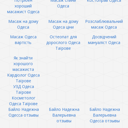
Потрібен
Масаж спини
Костоправ Одеса
хороший
Одеса
масажист Одеса
Масаж на дому
Масаж на дому
Розслаблювальний
Одеса
Одеса ціни
масаж Одеса
Масаж Одеса
Остеопат для
Досвідчений
вартість
дорослого Одеса
мануаліст Одеса
Таїрове
Як знайти
хорошого
масажиста
Кардіолог Одеса
Таїрове
УЗД Одеса
Таїрове
Косметолог
Одеса Таїрове
Байло Надежна
Байло Надежна
Байло Надежна
Одесса отзывы
Валерьевна
Валерьевна
отзывы
Одесса отзывы