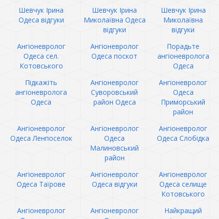
Шевчук Ірина
Шевчук Ірина
Шевчук Ірина
Одеса відгуки
Миколаївна Одеса
Миколаївна
відгуки
відгуки
Ангіоневролог
Ангіоневролог
Порадьте
Одеса сел.
Одеса поскот
ангіоневролога
Котовського
Одеса
Підкажіть
Ангіоневролог
Ангіоневролог
ангіоневролога
Суворовський
Одеса
Одеса
район Одеса
Приморський
район
Ангіоневролог
Ангіоневролог
Ангіоневролог
Одеса Ленпоселок
Одеса
Одеса Слобідка
Малиновський
район
Ангіоневролог
Ангіоневролог
Ангіоневролог
Одеса Таїрове
Одеса відгуки
Одеса селище
Котовського
Ангіоневролог
Ангіоневролог
Найкращий