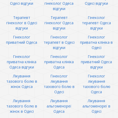
Одесі відгуки
гінеколог Одеса
Одесі відгуки
відгуки
Терапевт
Терапевт
Гінеколог
гінеколог в Одесі
гінеколог Одеса
терапевт Одеса
відгуки
відгуки
відгуки
Гінеколог
Гінеколог
Гінеколог
приватний Одеса
терапевт в Одесі
приватна клініка в
відгуки
Одесі
Гінеколог
Гінеколог
Гінеколог
приватна клініка
приватна клініка
приватний Одеса
Одеса відгуки
Одеса
відгуки
Лікування
Гінеколог
Гінеколог
тазового болю в
лікування
лікування
жінок Одеса
тазового болю в
тазового болю
Одесі
Одеса
Лікування
Лікування
Лікування
тазового болю в
альгоменореї
альгоменореї в
жінок в Одесі
Одеса
Одесі