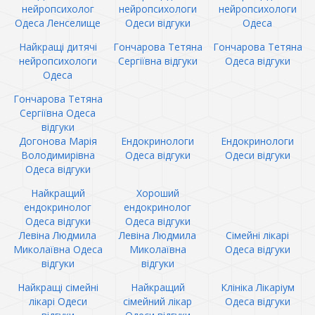
нейропсихолог
нейропсихологи
нейропсихологи
Одеса Ленселище
Одеси відгуки
Одеса
Найкращі дитячі
Гончарова Тетяна
Гончарова Тетяна
нейропсихологи
Сергіївна відгуки
Одеса відгуки
Одеса
Гончарова Тетяна
Сергіївна Одеса
відгуки
Догонова Марія
Ендокринологи
Ендокринологи
Володимирівна
Одеса відгуки
Одеси відгуки
Одеса відгуки
Найкращий
Хороший
ендокринолог
ендокринолог
Одеса відгуки
Одеса відгуки
Левіна Людмила
Левіна Людмила
Сімейні лікарі
Миколаївна Одеса
Миколаївна
Одеса відгуки
відгуки
відгуки
Найкращі сімейні
Найкращий
Клініка Лікаріум
лікарі Одеси
сімейний лікар
Одеса відгуки