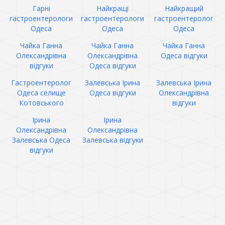
Гарні
Найкращі
Найкращий
гастроентерологи
гастроентерологи
гастроентеролог
Одеса
Одеса
Одеса
Чайка Ганна
Чайка Ганна
Чайка Ганна
Олександрівна
Олександрівна
Одеса відгуки
відгуки
Одеса відгуки
Гастроентеролог
Залевська Ірина
Залевська Ірина
Одеса селище
Одеса відгуки
Олександрівна
Котовського
відгуки
Ірина
Ірина
Олександрівна
Олександрівна
Залевська Одеса
Залевська відгуки
відгуки