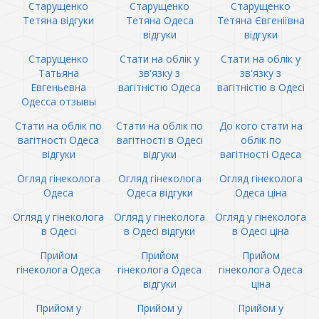
Старущенко
Старущенко
Старущенко
Тетяна відгуки
Тетяна Одеса
Тетяна Євгеніївна
відгуки
відгуки
Старущенко
Стати на облік у
Стати на облік у
Татьяна
зв'язку з
зв'язку з
Евгеньевна
вагітністю Одеса
вагітністю в Одесі
Одесса отзывы
Стати на облік по
Стати на облік по
До кого стати на
вагітності Одеса
вагітності в Одесі
облік по
відгуки
відгуки
вагітності Одеса
Огляд гінеколога
Огляд гінеколога
Огляд гінеколога
Одеса
Одеса відгуки
Одеса ціна
Огляд у гінеколога
Огляд у гінеколога
Огляд у гінеколога
в Одесі
в Одесі відгуки
в Одесі ціна
Прийом
Прийом
Прийом
гінеколога Одеса
гінеколога Одеса
гінеколога Одеса
відгуки
ціна
Прийом у
Прийом у
Прийом у