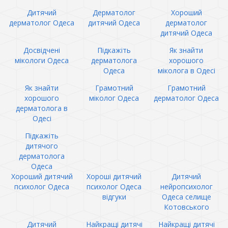
Дитячий
Дерматолог
Хороший
дерматолог Одеса
дитячий Одеса
дерматолог
дитячий Одеса
Досвідчені
Підкажіть
Як знайти
мікологи Одеса
дерматолога
хорошого
Одеса
міколога в Одесі
Як знайти
Грамотний
Грамотний
хорошого
міколог Одеса
дерматолог Одеса
дерматолога в
Одесі
Підкажіть
дитячого
дерматолога
Одеса
Хороший дитячий
Хороші дитячий
Дитячий
психолог Одеса
психолог Одеса
нейропсихолог
відгуки
Одеса селище
Котовського
Дитячий
Найкращі дитячі
Найкращі дитячі