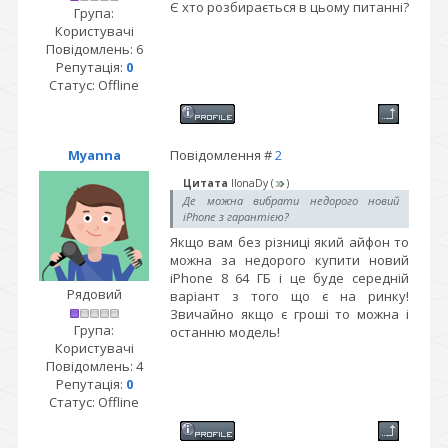
Є хто розбирається в цьому питанні?
Група:
Користувачі
Повідомлень:
6
Репутація:
0
Статус:
Offline
Myanna
Повідомлення #
2
Цитата
IlonaDy
(
)
Де можна вибрати недорого новий
iPhone з гарантією?
Якщо вам без різниці який айфон то
можна за недорого купити новий
iPhone 8 64 ГБ i це буде середній
Рядовий
варіант з того що є на ринку!
Звичайно якщо є гроші то можна і
Група:
останню модель!
Користувачі
Повідомлень:
4
Репутація:
0
Статус:
Offline