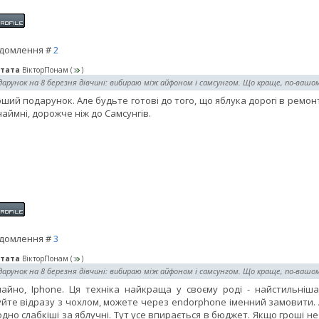
домлення #
2
тата
ВікторПонам
(
)
арунок на 8 березня дівчині: вибираю між айфоном і самсунгом. Що краще, по-вашо
ший подарунок. Але будьте готові до того, що яблука дорогі в ремон
аймні, дорожче ніж до Самсунгів.
домлення #
3
тата
ВікторПонам
(
)
арунок на 8 березня дівчині: вибираю між айфоном і самсунгом. Що краще, по-вашо
айно, Iphone. Ця техніка найкраща у своєму роді - найстильніша
йте відразу з чохлом, можете через endorphone іменний замовити. А
одно слабкіші за яблучні. Тут усе впирається в бюджет. Якщо гроші н