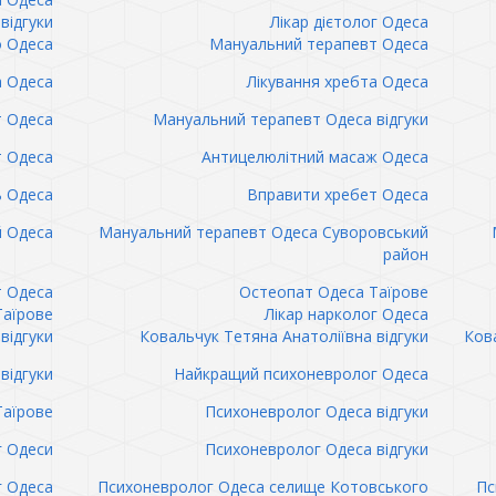
відгуки
Лікар дієтолог Одеса
 Одеса
Мануальний терапевт Одеса
а Одеса
Лікування хребта Одеса
т Одеса
Мануальний терапевт Одеса відгуки
т Одеса
Антицелюлітний масаж Одеса
ь Одеса
Вправити хребет Одеса
 Одеса
Мануальний терапевт Одеса Суворовський
район
т Одеса
Остеопат Одеса Таїрове
Таїрове
Лікар нарколог Одеса
відгуки
Ковальчук Тетяна Анатоліївна відгуки
Кова
відгуки
Найкращий психоневролог Одеса
Таїрове
Психоневролог Одеса відгуки
 Одеси
Психоневролог Одеса відгуки
 Одеса
Психоневролог Одеса селище Котовського
Пс