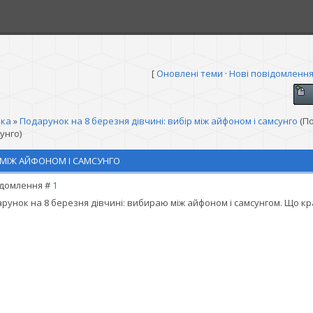
[
Оновлені теми
·
Нові повідомленн
іка
»
Подарунок на 8 березня дівчині: вибір між айфоном і самсунго
(П
унго)
Р МІЖ АЙФОНОМ І САМСУНГО
домлення #
1
рунок на 8 березня дівчині: вибираю між айфоном і самсунгом. Що к