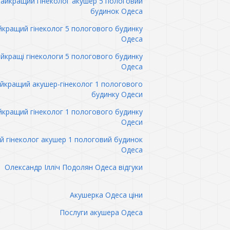
айкращий гінеколог акушер 5 пологовий
будинок Одеса
кращий гінеколог 5 пологового будинку
Одеса
йкращі гінекологи 5 пологового будинку
Одеса
йкращий акушер-гінеколог 1 пологового
будинку Одеси
кращий гінеколог 1 пологового будинку
Одеси
 гінеколог акушер 1 пологовий будинок
Одеса
Олександр Ілліч Подолян Одеса відгуки
Акушерка Одеса ціни
Послуги акушера Одеса