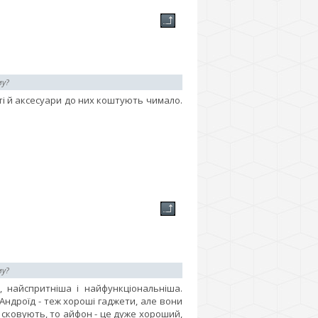
му?
ті й аксесуари до них коштують чимало.
му?
, найспритніша і найфункціональніша.
ндроїд - теж хороші гаджети, але вони
е сковують, то айфон - це дуже хороший,