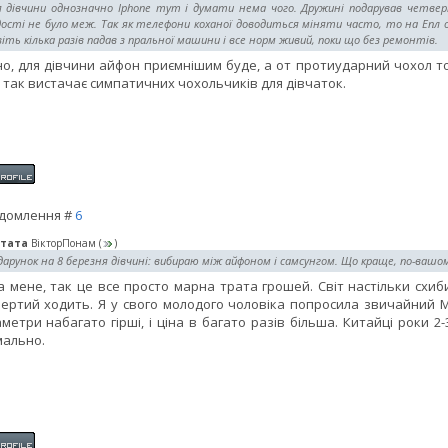
я дівчини однозначно Iphone тут і думати нема чого. Дружині подарував четверт
ості не було меж. Так як телефони коханої доводиться міняти часто, то на Епл о
іть кілька разів падав з пральної машини і все норм живий, поки що без ремонтів.
но, для дівчини айфон приємнішим буде, а от протиударний чохол то
і так вистачає симпатичних чохольчиків для дівчаток.
домлення #
6
тата
ВікторПонам
(
)
арунок на 8 березня дівчині: вибираю між айфоном і самсунгом. Що краще, по-вашо
а мене, так це все просто марна трата грошей. Світ настільки схи
ертий ходить. Я у свого молодого чоловіка попросила звичайний М
метри набагато гірші, і ціна в багато разів більша. Китайці роки 
ально.