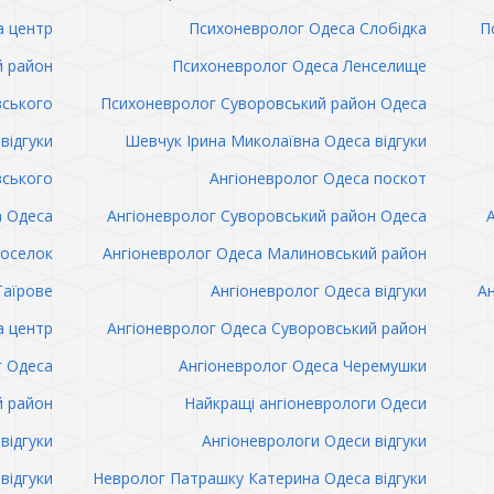
а центр
Психоневролог Одеса Слобідка
П
й район
Психоневролог Одеса Ленселище
вського
Психоневролог Суворовський район Одеса
відгуки
Шевчук Ірина Миколаївна Одеса відгуки
вського
Ангіоневролог Одеса поскот
а Одеса
Ангіоневролог Суворовський район Одеса
поселок
Ангіоневролог Одеса Малиновський район
Таїрове
Ангіоневролог Одеса відгуки
Ан
а центр
Ангіоневролог Одеса Суворовський район
г Одеса
Ангіоневролог Одеса Черемушки
й район
Найкращі ангіоневрологи Одеси
відгуки
Ангіоневрологи Одеси відгуки
відгуки
Невролог Патрашку Катерина Одеса відгуки