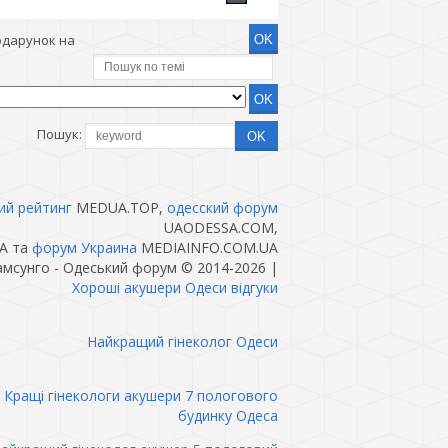
одарунок на
Пошук:
ий рейтинг
MEDUA.TOP,
одесский форум
UAODESSA.COM,
A та
форум Украина
MEDIAINFO.COM.UA
самсунго - Одеський форум © 2014-2026
|
Хороші акушери Одеси відгуки
Найкращий гінеколог Одеси
Кращі гінекологи акушери 7 пологового
будинку Одеса