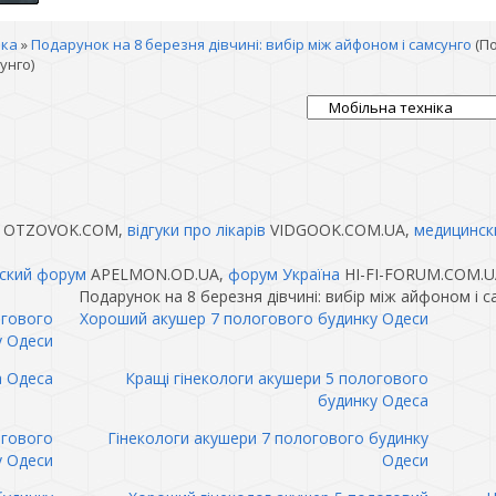
іка
»
Подарунок на 8 березня дівчині: вибір між айфоном і самсунго
(П
унго)
OTZOVOK.COM,
відгуки про лікарів
VIDGOOK.COM.UA,
медицинск
ский форум
APELMON.OD.UA,
форум Україна
HI-FI-FORUM.COM.U
Подарунок на 8 березня дівчині: вибір між айфоном і 
огового
Хороший акушер 7 пологового будинку Одеси
у Одеси
а Одеса
Кращі гінекологи акушери 5 пологового
будинку Одеса
огового
Гінекологи акушери 7 пологового будинку
у Одеси
Одеси