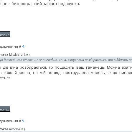
ловне, безпрограшний варіант подарунка.
домлення #
4
тата
MissMarpl
(
)
о дівчині - то IPhone, це ж очевидно. Хоча, якщо вона розбирається, то віддасть пе
 дівчина розбирається, то пощадить ваш гаманець. Можна взяти 
сокою. Хороша, на мій погляд, протиударна модель, якщо випад
еться.
домлення #
5
тата
romero
(
)