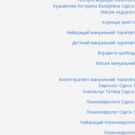
Кузьмінова Катерина Валеріївна Одеса 
Масаж недорого
Корекція хребт
Найкращий мануальний терапев
Дитячий мануальний терапев
Вправити хребец
Масаж мануальний
Кінезітерапевт мануальний терапев
Нарколог Одеса 
Ковальчук Тетяна Одеса 
Психоневрологи Одеси 
Психоневролог Одеса 
Найкращий психоневролог
Психоневролог