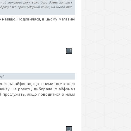
ий минулого року, вона його давно хотіла і
дразу взяв протиударний чохол, на нього вже
 навіщо. Подивилася, в цьому магазині
му?
бився на айфонах, що з ними вже кожен
ейзу. На розетці вибирала. У айфона і
2-3 прослужать, якщо поводитися з ними