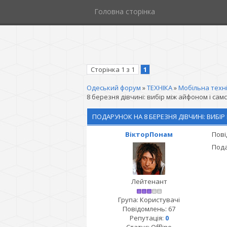
Головна сторінка
Сторінка
1
з
1
1
Одеський форум
»
ТЕХНІКА
»
Мобільна техн
8 березня дівчині: вибір між айфоном і самс
ПОДАРУНОК НА 8 БЕРЕЗНЯ ДІВЧИНІ: ВИБІ
ВікторПонам
Пові
Пода
Лейтенант
Група: Користувачі
Повідомлень:
67
Репутація:
0