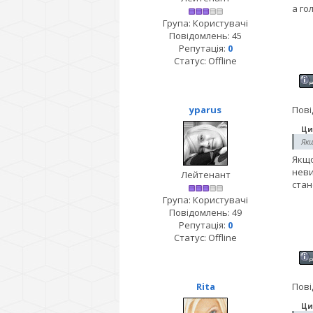
а го
Група: Користувачі
Повідомлень:
45
Репутація:
0
Статус:
Offline
yparus
Пові
Ци
Якщ
Якщо
неви
Лейтенант
стан
Група: Користувачі
Повідомлень:
49
Репутація:
0
Статус:
Offline
Rita
Пові
Ци