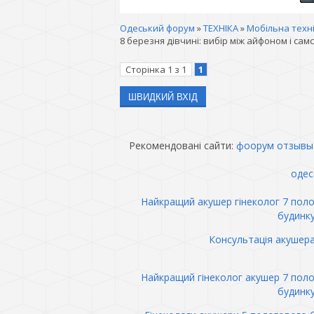
Одеський форум
»
ТЕХНІКА
»
Мобільна техн
8 березня дівчині: вибір між айфоном і самс
Сторінка
1
з
1
1
Рекомендовані сайти:
фоорум отзывы
одес
Найкращий акушер гінеколог 7 пол
будинк
Консультація акушер
Найкращий гінеколог акушер 7 пол
будинк