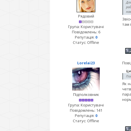
Дл
рад
нав
Рядовий
Звіс
там 
Група: Користувачі
Повідомлень:
6
Репутація:
0
Статус:
Offline
Lorelai23
Пові
Ци
Под
Як н
четв
пара
Підполковник
норм
Група: Користувачі
Повідомлень:
141
Репутація:
0
Статус:
Offline