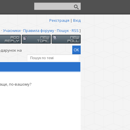
Реєстрація
|
Вхід
я
·
Учасники
·
Правила форуму
·
Пошук
·
RSS
]
одарунок на
раще, по-вашому?