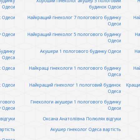
будинку
Хороший гінеколог акушер 5 пологовий
Н
Одеси
будинок Одеси
к Одеси
Найкращий гінеколог 7 пологового будинку
Най
Одеси
у Одеси
Найкращий гінеколог 5 пологового будинку
На
Одеси
будинку
Акушери 1 пологового будинку Одеси
На
Одеса
к Одеса
Найкращі гінекологи 1 пологового будинку
Най
Одеса
к Одеси
Найкращий гінеколог 1 пологовий будинок
Кращий
Одеса
огового
Гінекологи акушери 1 пологового будинку
у Одеси
Одеси
відгуки
Оксана Анатоліївна Полюлях відгуки
артість
Акушер гінеколог Одеса вартість
а Одеса