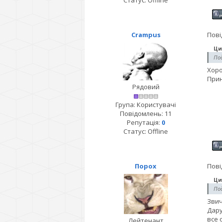
Статус:
Offline
Crampus
Пові
Ци
Под
Хоро
Прин
Рядовий
Група: Користувачі
Повідомлень:
11
Репутація:
0
Статус:
Offline
Порох
Пові
Ци
Под
Звич
Дару
все 
Лейтенант