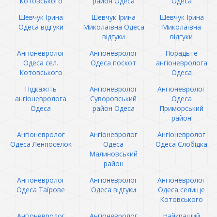
Котовського
район Одеса
Одеса
Шевчук Ірина
Шевчук Ірина
Шевчук Ірина
Одеса відгуки
Миколаївна Одеса
Миколаївна
відгуки
відгуки
Ангіоневролог
Ангіоневролог
Порадьте
Одеса сел.
Одеса поскот
ангіоневролога
Котовського
Одеса
Підкажіть
Ангіоневролог
Ангіоневролог
ангіоневролога
Суворовський
Одеса
Одеса
район Одеса
Приморський
район
Ангіоневролог
Ангіоневролог
Ангіоневролог
Одеса Ленпоселок
Одеса
Одеса Слобідка
Малиновський
район
Ангіоневролог
Ангіоневролог
Ангіоневролог
Одеса Таїрове
Одеса відгуки
Одеса селище
Котовського
Ангіоневролог
Ангіоневролог
Найкращий