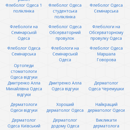
Флеболог Одеса 1
Флеболог Одеса
Флеболог Одеса
поліклініка
студентська
Семінарська
поліклініка
Флебологи на
Флеболог Одеса
Флебологи на
Семінарській
Обсерваторний
Обсерваторному
Одеса
провулок
провулку Одеса
Флеболог Одеса
Флебологи на
Флеболог Одеса
Семінарська
Семінарській
Маршала
Одеса
Говорова
Ортопеди
стоматологи
Одеса відгуки
Дмитренко Алла
Дмитренко Алла
Дерматолог
Михайлівна Одеса
Одеса відгуки
Одеса Черемушки
відгуки
Дерматологи
Хороший
Найкращий
Одеси відгуки
дерматолог Одеса
дерматолог Одеси
Дерматолог
Дерматолог
Викликати
Одеса Київський
додому Одеса
дерматолога