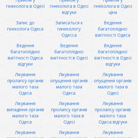
гінеколога в Одесі
гінеколога в Одесі
гінеколога в Одесі
відгуки
ціна
Запис до
Записаться к
Ведення
гінеколога Одеса
гинекологу
багатоплідної
Одесса
вагітності Одеса
Ведення
Ведення
Ведення
багатоплідної
багатоплідної
багатоплідної
вагітності Одеса
вагітності в Одесі
вагітності в Одесі
відгуки
відгуки
Лікування
Лікування
Лікування
пролапсу органів
опущення органів
опущення органів
малого таза
малого таза
малого таза в
Одеса
Одеса
Одесі
Лікування
Лікування
Лікування
випадіння органів
пролапсу органів
пролапсу органів
малого таза
малого таза в
малого таза
Одеса
Одесі
Одеса відгуки
Лікування
Лікування
Лікування