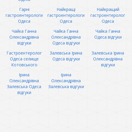
Гарні
Найкращі
Найкращий
гастроентерологи
гастроентерологи
гастроентеролог
Одеса
Одеса
Одеса
Чайка Ганна
Чайка Ганна
Чайка Ганна
Олександрівна
Олександрівна
Одеса відгуки
відгуки
Одеса відгуки
Гастроентеролог
Залевська Ірина
Залевська Ірина
Одеса селище
Одеса відгуки
Олександрівна
Котовського
відгуки
Ірина
Ірина
Олександрівна
Олександрівна
Залевська Одеса
Залевська відгуки
відгуки