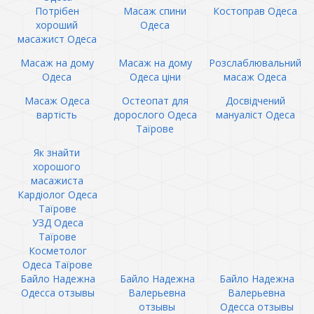
Потрібен
Масаж спини
Костоправ Одеса
хороший
Одеса
масажист Одеса
Масаж на дому
Масаж на дому
Розслаблювальний
Одеса
Одеса ціни
масаж Одеса
Масаж Одеса
Остеопат для
Досвідчений
вартість
дорослого Одеса
мануаліст Одеса
Таїрове
Як знайти
хорошого
масажиста
Кардіолог Одеса
Таїрове
УЗД Одеса
Таїрове
Косметолог
Одеса Таїрове
Байло Надежна
Байло Надежна
Байло Надежна
Одесса отзывы
Валерьевна
Валерьевна
отзывы
Одесса отзывы