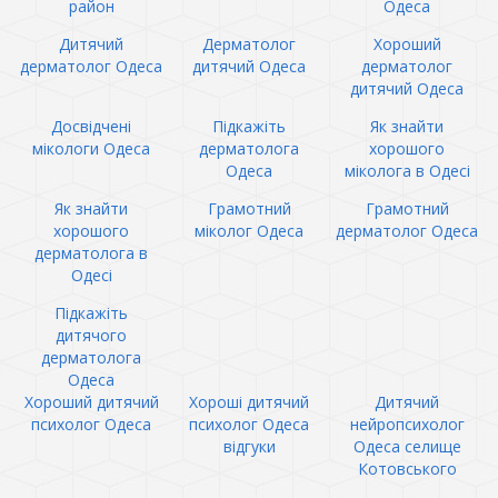
район
Одеса
Дитячий
Дерматолог
Хороший
дерматолог Одеса
дитячий Одеса
дерматолог
дитячий Одеса
Досвідчені
Підкажіть
Як знайти
мікологи Одеса
дерматолога
хорошого
Одеса
міколога в Одесі
Як знайти
Грамотний
Грамотний
хорошого
міколог Одеса
дерматолог Одеса
дерматолога в
Одесі
Підкажіть
дитячого
дерматолога
Одеса
Хороший дитячий
Хороші дитячий
Дитячий
психолог Одеса
психолог Одеса
нейропсихолог
відгуки
Одеса селище
Котовського