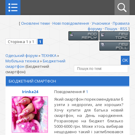
[
Оновлені теми
·
Нові повідомлення
·
Учасники
·
Правила
форуму
·
Пошук
·
RSS
]
Сторінка
1
з
1
1
Одеський форум
»
ТЕХНІКА
»
Мобільна техніка
»
Бюджетний
смартфон
(Бюджетний
смартфон)
БЮДЖЕТНИЙ СМАРТФОН
Irinka24
Повідомлення #
1
Який смартфон порекомендували б
узяти з недорогих, але хороших?
Хочу купити для батька новий
смартфон, на День народження.
Розраховую на бюджет близько
5000-6000 грн. Може хтось вибирав
нещодавно такий і заглиблювався