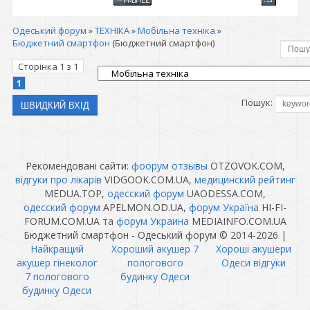
Одеський форум
»
ТЕХНІКА
»
Мобільна техніка
»
Бюджетний смартфон
(Бюджетний смартфон)
Сторінка
1
з
1
1
Пошук:
Рекомендовані сайти:
фоорум отзывы
OTZOVOK.COM,
відгуки про лікарів
VIDGOOK.COM.UA,
медицинский рейтинг
MEDUA.TOP,
одесский форум
UAODESSA.COM,
одесский форум
APELMON.OD.UA,
форум Україна
HI-FI-
FORUM.COM.UA та
форум Украина
MEDIAINFO.COM.UA
Бюджетний смартфон - Одеський форум © 2014-2026
|
Найкращий
Хороший акушер 7
Хороші акушери
акушер гінеколог
пологового
Одеси відгуки
7 пологового
будинку Одеси
будинку Одеси