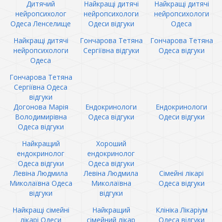
Дитячий
Найкращі дитячі
Найкращі дитячі
нейропсихолог
нейропсихологи
нейропсихологи
Одеса Ленселище
Одеси відгуки
Одеса
Найкращі дитячі
Гончарова Тетяна
Гончарова Тетяна
нейропсихологи
Сергіївна відгуки
Одеса відгуки
Одеса
Гончарова Тетяна
Сергіївна Одеса
відгуки
Догонова Марія
Ендокринологи
Ендокринологи
Володимирівна
Одеса відгуки
Одеси відгуки
Одеса відгуки
Найкращий
Хороший
ендокринолог
ендокринолог
Одеса відгуки
Одеса відгуки
Левіна Людмила
Левіна Людмила
Сімейні лікарі
Миколаївна Одеса
Миколаївна
Одеса відгуки
відгуки
відгуки
Найкращі сімейні
Найкращий
Клініка Лікаріум
лікарі Одеси
сімейний лікар
Одеса відгуки