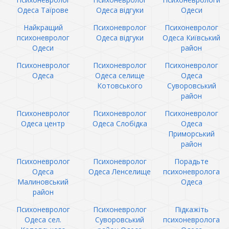
Одеса Таїрове
Одеса відгуки
Одеси
Найкращий
Психоневролог
Психоневролог
психоневролог
Одеса відгуки
Одеса Київський
Одеси
район
Психоневролог
Психоневролог
Психоневролог
Одеса
Одеса селище
Одеса
Котовського
Суворовський
район
Психоневролог
Психоневролог
Психоневролог
Одеса центр
Одеса Слобідка
Одеса
Приморський
район
Психоневролог
Психоневролог
Порадьте
Одеса
Одеса Ленселище
психоневролога
Малиновський
Одеса
район
Психоневролог
Психоневролог
Підкажіть
Одеса сел.
Суворовський
психоневролога