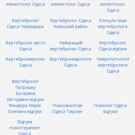
епілептолог Одеса
епілептолог Одеси
епілептолог
Одеса
Вертебролог
Вертебролог Одеса
Консультація
Одеса Черемушки
Київський район
вертебролога
Одеса
Вертебролог місто
Найкращий
Вертебролог
Одеса
вертебролог Одеса
Одеса відгуки
Вертеброневролог
Вертеброневрологи
Невропатологи
Одеса
Одеса
вертебрологи
Одеса
Вертебролог
Патрашку
Катерина
Вікторівна відгуки
Фендюра Марія
Психоаналітик
Психолог Одеса
Олегівна відгуки
Одеса Таїрове
відгуки
Відгуки
психотерапевт
Одеса