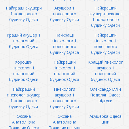
Найкращі акушери
Акушери 1
Найкращий
1 пологового
пологового
акушер-гінеколог
будинку Одеса
будинку Одеси
1 пологового
будинку Одеси
Кращий акушер 1
Найкращі
Найкращий
пологовий
гінекологи 1
гінеколог 1
будинок Одеса
пологового
пологового
будинку Одеса
будинку Одеси
Хороший
Найкращий
Кращий гінеколог
гінеколог 1
гінеколог 1
акушер 1
пологовий
пологовий
пологовий
будинок Одеси
будинок Одеса
будинок Одеса
Найкращий
Гінекологи
Олександр Ілліч
гінеколог акушер
акушери 1
Подолян Одеса
1 пологового
пологового
відгуки
будинку Одеси
будинку Одеси
Оксана
Оксана
Акушерка Одеса
Анатоліївна
Анатоліївна
ціни
Полюлях Одеса
Полюлях відгуки