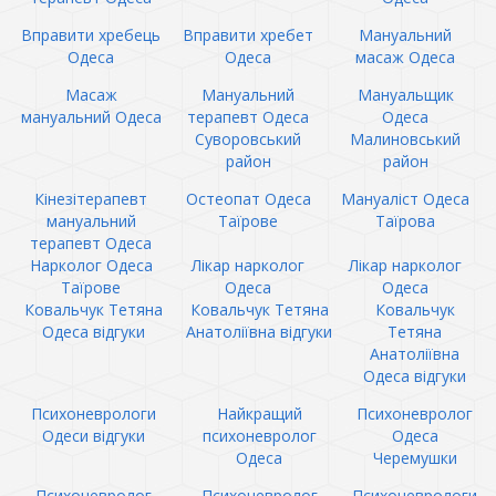
Вправити хребець
Вправити хребет
Мануальний
Одеса
Одеса
масаж Одеса
Масаж
Мануальний
Мануальщик
мануальний Одеса
терапевт Одеса
Одеса
Суворовський
Малиновський
район
район
Кінезітерапевт
Остеопат Одеса
Мануаліст Одеса
мануальний
Таїрове
Таїрова
терапевт Одеса
Нарколог Одеса
Лікар нарколог
Лікар нарколог
Таїрове
Одеса
Одеса
Ковальчук Тетяна
Ковальчук Тетяна
Ковальчук
Одеса відгуки
Анатоліївна відгуки
Тетяна
Анатоліївна
Одеса відгуки
Психоневрологи
Найкращий
Психоневролог
Одеси відгуки
психоневролог
Одеса
Одеса
Черемушки
Психоневролог
Психоневролог
Психоневрологи