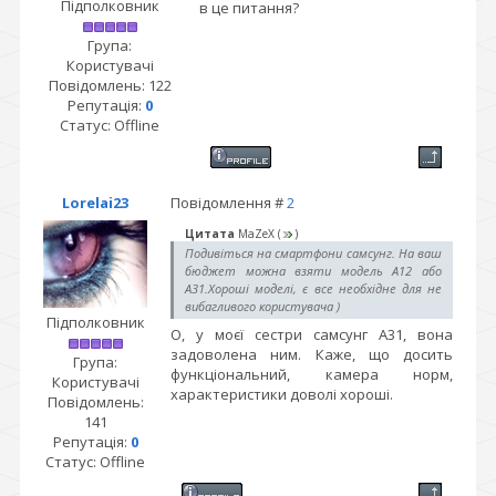
Підполковник
в це питання?
Група:
Користувачі
Повідомлень:
122
Репутація:
0
Статус:
Offline
Lorelai23
Повідомлення #
2
Цитата
MaZeX
(
)
Подивіться на смартфони самсунг. На ваш
бюджет можна взяти модель А12 або
А31.Хороші моделі, є все необхідне для не
вибагливого користувача )
Підполковник
О, у моєї сестри самсунг А31, вона
задоволена ним. Каже, що досить
Група:
функціональний, камера норм,
Користувачі
характеристики доволі хороші.
Повідомлень:
141
Репутація:
0
Статус:
Offline