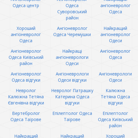
Одеса центр
Одеса
ангіоневролог
Суворовський
Одеса
район
Хороший
Ангіоневролог
Найкращий
ангіоневролог
Одеса Черемушки
ангіоневролог
Одеса
Одеси
Ангіоневролог
Найкращі
Ангіоневролог
Одеса Київський
ангіоневрологи
Одеса
район
Одеси
Ангіоневролог
Ангіоневрологи
Ангіоневрологи
Одеса відгуки
Одеси відгуки
Одеси
Невролог
Невролог Патрашку
Калюжна
Калюжна Тетяна
Катерина Одеса
Тетяна Одеса
Євгенівна відгуки
відгуки
відгуки
Вертебролог
Епілептолог Одеса
Епілептолог
Одеса Таїрове
Таїрове
Одеса Київський
район
Найкращий
Найкращий
Хороший