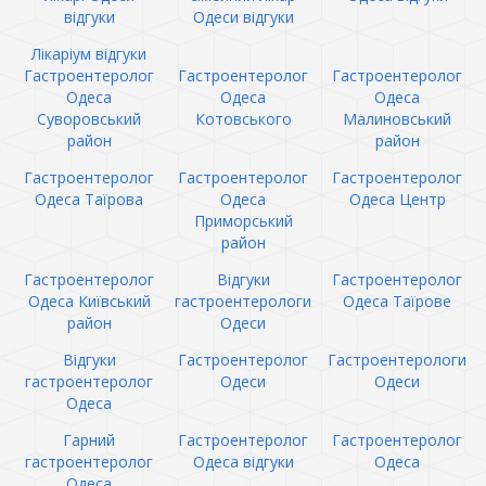
відгуки
Одеси відгуки
Лікаріум відгуки
Гастроентеролог
Гастроентеролог
Гастроентеролог
Одеса
Одеса
Одеса
Суворовський
Котовського
Малиновський
район
район
Гастроентеролог
Гастроентеролог
Гастроентеролог
Одеса Таїрова
Одеса
Одеса Центр
Приморський
район
Гастроентеролог
Відгуки
Гастроентеролог
Одеса Київський
гастроентерологи
Одеса Таїрове
район
Одеси
Відгуки
Гастроентеролог
Гастроентерологи
гастроентеролог
Одеси
Одеси
Одеса
Гарний
Гастроентеролог
Гастроентеролог
гастроентеролог
Одеса відгуки
Одеса
Одеса