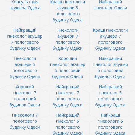
Консультація
Кращі гінекологи
Найкращий
акушера Одеса
акушери 5
гінеколог Одеси
пологового
будинку Одеса
Найкращий
Гінекологи
Кращі гінекологи
гінеколог акушер
акушери 7
акушери 7
7 пологового
пологового
пологового
будинку Одеси
будинку Одеси
будинку Одеса
Гінекологи
Хороший
Найкращий
акушери 5
гінеколог акушер
гінеколог акушер
пологового
5 пологовий
5 пологовий
будинку Одеси
будинок Одеси
будинок Одеса
Хороший
Найкращий
Найкращий
гінеколог 7
гінеколог 7
гінеколог 5
пологовий
пологового
пологового
будинок Одеси
будинку Одеси
будинку Одеса
Гінекологи 7
Найкращий
Найкращі
пологового
гінеколог 5
гінекологи 5
будинку Одеси
пологового
пологового
будинку Одеси
будинку Одеса