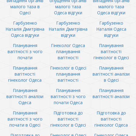
випадіння органів
опущення органів
випадіння органів
малого таза в
малого таза
малого таза
Одесі
Одеса відгуки
Одеса відгуки
Гарбузенко
Гарбузенко
Гарбузенко
Наталія Дмитрівна
Наталія Дмитрівна
Наталія Одеса
Одеса відгуки
відгуки
відгуки
Планування
Гінеколог Одеса
Планування
вагітності з чого
планування
вагітності
почати
вагітності
гінеколог в Одесі
Планування
Гінеколог в Одесі
Планування
вагітності
планування
вагітності аналізи
гінеколог Одеса
вагітності
в Одесі
Планування
Планування
Планування
вагітності аналізи
вагітності з чого
вагітності аналізи
Одеса
почати Одеса
Планування
Підготовка до
Підготовка до
вагітності з чого
вагітності
вагітності
почати в Одесі
гінеколог в Одесі
гінеколог Одеса
Підготовка до
Гінеколог в Одесі
Гінеколог Одеса