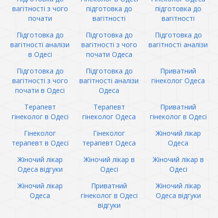
вагітності з чого
підготовка до
підготовка до
почати
вагітності
вагітності
Підготовка до
Підготовка до
Підготовка до
вагітності аналізи
вагітності з чого
вагітності аналізи
в Одесі
почати Одеса
Підготовка до
Підготовка до
Приватний
вагітності з чого
вагітності аналізи
гінеколог Одеса
почати в Одесі
Одеса
Терапевт
Терапевт
Приватний
гінеколог в Одесі
гінеколог Одеса
гінеколог в Одесі
Гінеколог
Гінеколог
Жіночий лікар
терапевт в Одесі
терапевт Одеса
Одеса
Жіночий лікар
Жіночий лікар в
Жіночий лікар в
Одеса відгуки
Одесі
Одесі
Жіночий лікар
Приватний
Жіночий лікар
Одеса
гінеколог в Одесі
Одеса відгуки
відгуки