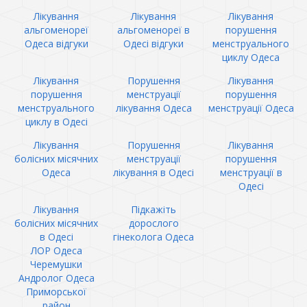
Лікування
Лікування
Лікування
альгоменореї
альгоменореї в
порушення
Одеса відгуки
Одесі відгуки
менструального
циклу Одеса
Лікування
Порушення
Лікування
порушення
менструації
порушення
менструального
лікування Одеса
менструації Одеса
циклу в Одесі
Лікування
Порушення
Лікування
болісних місячних
менструації
порушення
Одеса
лікування в Одесі
менструації в
Одесі
Лікування
Підкажіть
болісних місячних
дорослого
в Одесі
гінеколога Одеса
ЛОР Одеса
Черемушки
Андролог Одеса
Приморської
район