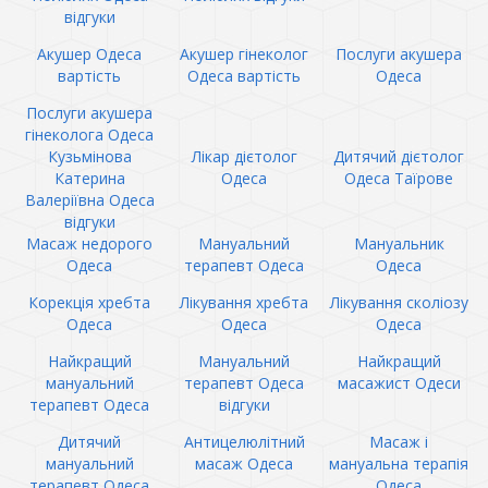
відгуки
Акушер Одеса
Акушер гінеколог
Послуги акушера
вартість
Одеса вартість
Одеса
Послуги акушера
гінеколога Одеса
Кузьмінова
Лікар дієтолог
Дитячий дієтолог
Катерина
Одеса
Одеса Таїрове
Валеріївна Одеса
відгуки
Масаж недорого
Мануальний
Мануальник
Одеса
терапевт Одеса
Одеса
Корекція хребта
Лікування хребта
Лікування сколіозу
Одеса
Одеса
Одеса
Найкращий
Мануальний
Найкращий
мануальний
терапевт Одеса
масажист Одеси
терапевт Одеса
відгуки
Дитячий
Антицелюлітний
Масаж і
мануальний
масаж Одеса
мануальна терапія
терапевт Одеса
Одеса