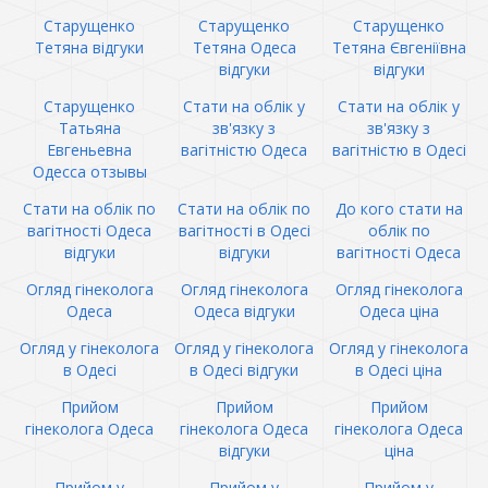
Старущенко
Старущенко
Старущенко
Тетяна відгуки
Тетяна Одеса
Тетяна Євгеніївна
відгуки
відгуки
Старущенко
Стати на облік у
Стати на облік у
Татьяна
зв'язку з
зв'язку з
Евгеньевна
вагітністю Одеса
вагітністю в Одесі
Одесса отзывы
Стати на облік по
Стати на облік по
До кого стати на
вагітності Одеса
вагітності в Одесі
облік по
відгуки
відгуки
вагітності Одеса
Огляд гінеколога
Огляд гінеколога
Огляд гінеколога
Одеса
Одеса відгуки
Одеса ціна
Огляд у гінеколога
Огляд у гінеколога
Огляд у гінеколога
в Одесі
в Одесі відгуки
в Одесі ціна
Прийом
Прийом
Прийом
гінеколога Одеса
гінеколога Одеса
гінеколога Одеса
відгуки
ціна
Прийом у
Прийом у
Прийом у