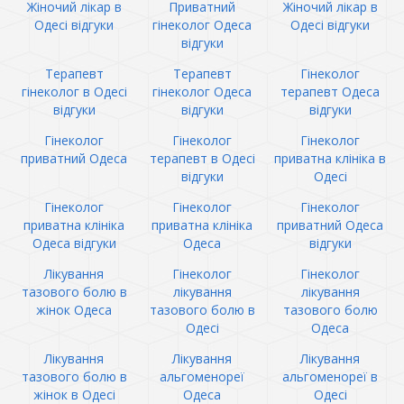
Жіночий лікар в
Приватний
Жіночий лікар в
Одесі відгуки
гінеколог Одеса
Одесі відгуки
відгуки
Терапевт
Терапевт
Гінеколог
гінеколог в Одесі
гінеколог Одеса
терапевт Одеса
відгуки
відгуки
відгуки
Гінеколог
Гінеколог
Гінеколог
приватний Одеса
терапевт в Одесі
приватна клініка в
відгуки
Одесі
Гінеколог
Гінеколог
Гінеколог
приватна клініка
приватна клініка
приватний Одеса
Одеса відгуки
Одеса
відгуки
Лікування
Гінеколог
Гінеколог
тазового болю в
лікування
лікування
жінок Одеса
тазового болю в
тазового болю
Одесі
Одеса
Лікування
Лікування
Лікування
тазового болю в
альгоменореї
альгоменореї в
жінок в Одесі
Одеса
Одесі